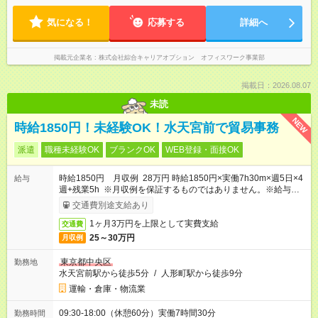
気になる！
応募する
詳細へ
掲載元企業名
株式会社綜合キャリアオプション オフィスワーク事業部
掲載日：2026.08.07
未読
NEW
時給1850円！未経験OK！水天宮前で貿易事務
派遣
職種未経験OK
ブランクOK
WEB登録・面接OK
時給1850円 月収例 28万円 時給1850円×実働7h30m×週5日×4
給与
週+残業5h ※月収例を保証するものではありません。※給与即受
取りサービス利用可（利用条件有）
交通費別途支給あり
1ヶ月3万円を上限として実費支給
交通費
25～30万円
月収例
東京都中央区
勤務地
水天宮前駅から徒歩5分
/
人形町駅から徒歩9分
運輸・倉庫・物流業
09:30-18:00（休憩60分）実働7時間30分
勤務時間