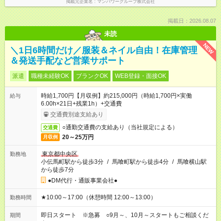
掲載元企業名
マンパワーグループ株式会社
掲載日：2026.08.07
未読
NEW
＼1日6時間だけ／服装＆ネイル自由！在庫管理
＆発送手配など営業サポート
派遣
職種未経験OK
ブランクOK
WEB登録・面接OK
時給1,700円【月収例】約215,000円（時給1,700円×実働
給与
6.00h×21日+残業1h）+交通費
交通費別途支給あり
○通勤交通費の支給あり（当社規定による）
交通費
20～25万円
月収例
東京都中央区
勤務地
小伝馬町駅から徒歩3分
/
馬喰町駅から徒歩4分
/
馬喰横山駅
から徒歩7分
●DM代行・通販事業会社●
★10:00～17:00（休憩時間 12:00～13:00）
勤務時間
即日スタート ※急募 ○9月～、10月～スタートもご相談くだ
期間