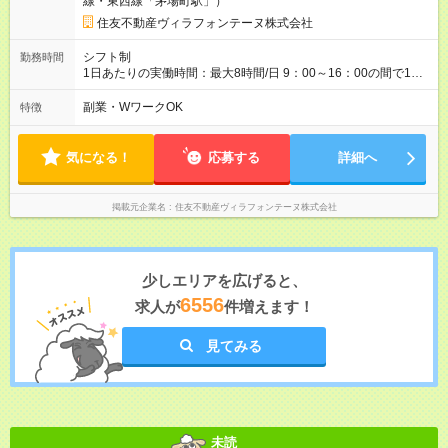
線・東西線「茅場町駅」）
住友不動産ヴィラフォンテーヌ株式会社
シフト制
勤務時間
1日あたりの実働時間：最大8時間/日 9：00～16：00の間で1日3
時間～勤務可 ■シフト例 9：00～12：00 10：00～14：30 9：
00～16：00 など ※勤務時間はお気軽にご相談ください。 ※残業
副業・WワークOK
特徴
は基本的になし。発生した場合、1分単位で残業代を全額支給。
■休憩 労働時間6時間～：少なくとも45分、8時間～：少なくと
も1時間
気になる！
応募する
詳細へ
掲載元企業名
住友不動産ヴィラフォンテーヌ株式会社
少しエリアを広げると、
6556
求人が
件増えます！
見てみる
未読