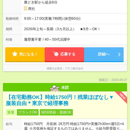
勝どき駅から徒歩6分
商社
9:00～17:00(実働:7時間) (休憩60分)
勤務時間
2026/9/上旬～長期（3カ月以上） ★9月～OK！
期間
履歴書不要
/
40～50代活躍中
特徴
気になる！
応募する
詳細へ
掲載元企業名
アデコ株式会社
掲載日：2026.08.07
未読
NEW
【在宅勤務OK】時給1750円！残業ほぼなし▼
服装自由＊東京で経理事務
派遣
ブランクOK
WEB登録・面接OK
時給1750円 月収例 26万円 時給1750円×実働7h30m×週5日×4
給与
週 ※月収例を保証するものではありません。※給与即受取りサ