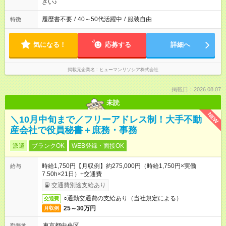
さい♪
履歴書不要
/
40～50代活躍中
/
服装自由
特徴
気になる！
応募する
詳細へ
掲載元企業名
ヒューマンリソシア株式会社
掲載日：2026.08.07
未読
NEW
＼10月中旬まで／フリーアドレス制！大手不動
産会社で役員秘書＋庶務・事務
派遣
ブランクOK
WEB登録・面接OK
時給1,750円【月収例】約275,000円（時給1,750円×実働
給与
7.50h×21日）+交通費
交通費別途支給あり
○通勤交通費の支給あり（当社規定による）
交通費
25～30万円
月収例
東京都中央区
勤務地