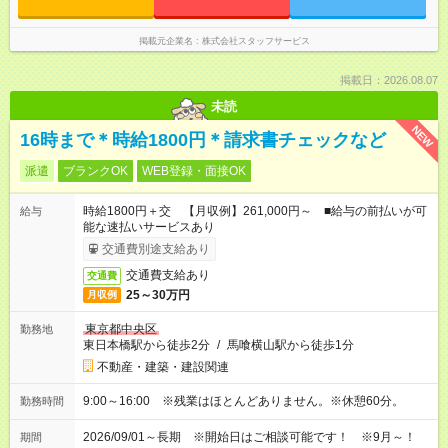
掲載元企業名
株式会社スタッフサービス
掲載日：2026.08.07
未読
NEW
16時まで＊時給1800円＊請求書チェックなど
派遣
ブランクOK
WEB登録・面接OK
時給1800円＋交 【月収例】261,000円～ ■給与の前払いが可
給与
能な速払いサービスあり
交通費別途支給あり
交通費支給あり
交通費
25～30万円
月収例
東京都中央区
勤務地
東日本橋駅から徒歩2分
/
馬喰横山駅から徒歩1分
不動産・建築・建設関連
9:00～16:00 ※残業はほとんどありません。※休憩60分。
勤務時間
2026/09/01～長期 ※開始日はご相談可能です！ ※9月～！
期間