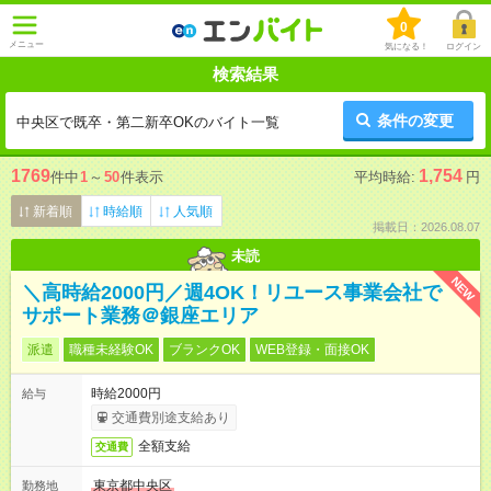
0
メニュー
気になる！
ログイン
検索結果
条件の変更
中央区で既卒・第二新卒OKのバイト一覧
1769
1,754
件中
1
～
50
件表示
平均時給:
円
新着順
時給順
人気順
掲載日：2026.08.07
未読
NEW
＼高時給2000円／週4OK！リユース事業会社で
サポート業務＠銀座エリア
派遣
職種未経験OK
ブランクOK
WEB登録・面接OK
時給2000円
給与
交通費別途支給あり
全額支給
交通費
東京都中央区
勤務地