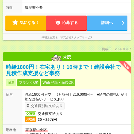
履歴書不要
特徴
気になる！
応募する
詳細へ
掲載元企業名
株式会社スタッフサービス
掲載日：2026.08.07
未読
NEW
時給1800円！在宅あり！16時まで！建設会社で
見積作成支援など事務
派遣
ブランクOK
WEB登録・面接OK
時給1800円＋交 【月収例】216,000円～ ■給与の前払いが可
給与
能な速払いサービスあり
交通費別途支給あり
交通費支給あり
交通費
20～25万円
月収例
東京都中央区
勤務地