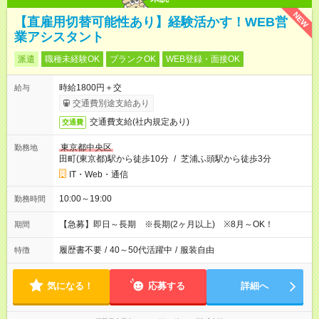
NEW
【直雇用切替可能性あり】経験活かす！WEB営
業アシスタント
派遣
職種未経験OK
ブランクOK
WEB登録・面接OK
時給1800円＋交
給与
交通費別途支給あり
交通費支給(社内規定あり)
交通費
東京都中央区
勤務地
田町(東京都)駅から徒歩10分
/
芝浦ふ頭駅から徒歩3分
IT・Web・通信
10:00～19:00
勤務時間
【急募】即日～長期 ※長期(2ヶ月以上) ※8月～OK！
期間
履歴書不要
/
40～50代活躍中
/
服装自由
特徴
気になる！
応募する
詳細へ