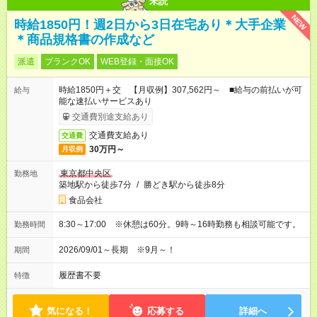
未読
NEW
時給1850円！週2日から3日在宅あり＊大手企業
＊商品規格書の作成など
派遣
ブランクOK
WEB登録・面接OK
時給1850円＋交 【月収例】307,562円～ ■給与の前払いが可
給与
能な速払いサービスあり
交通費別途支給あり
交通費支給あり
交通費
30万円～
月収例
東京都中央区
勤務地
築地駅から徒歩7分
/
勝どき駅から徒歩8分
食品会社
8:30～17:00 ※休憩は60分。9時～16時勤務も相談可能です。
勤務時間
2026/09/01～長期 ※9月～！
期間
履歴書不要
特徴
気になる！
応募する
詳細へ