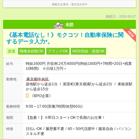
掲載元企業名
株式会社iDA
掲載日：2026.08.07
未読
NEW
《基本電話なし！》モクコツ！自動車保険に関
するデータ入力*。
派遣
職種未経験OK
ブランクOK
WEB登録・面接OK
時給1600円 月収例:24万4000円(時給1600円×7時間×20日+残業
給与
10時間) ※日収1万円～
東京都中央区
勤務地
築地駅から徒歩1分
/
新富町(東京都)駅から徒歩2分
/
東銀座駅
から徒歩15分
《BPO企業》
9:00～17:00(実働7時間/休憩60分)
勤務時間
【急募！】※即日スタートOKで長期のお仕事！
期間
日払いOK
/
履歴書不要
/
40～50代活躍中
/
服装自由
/
パソコン
特徴
スキル不要