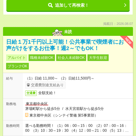
追加して再検索！
掲載日：2026.08.07
未読
NEW
日給１万1千円以上可能！公共事業で喫煙者にお
声がけをするお仕事！週2～でもOK！
アルバイト
職種未経験OK
社会人未経験OK
大学生歓迎
ブランクOK
（1）日給 11,000～ （2）日給11,500円～
給与
交通費別途支給あり
全額支給！
交通費
東京都中央区
勤務地
茅場町駅から徒歩5分
/
水天宮前駅から徒歩5分
東京都中央区（シンテイ警備 第5事業部）
選べる勤務時間！ （1）06：00～15：00 （2）07：00～16：
勤務時間
00 （3）10：30～19：30 （4）12：00～21：00 （5）13：00
～22：00 （6）14：00～23：00 ＊勤務時間によって休憩時間