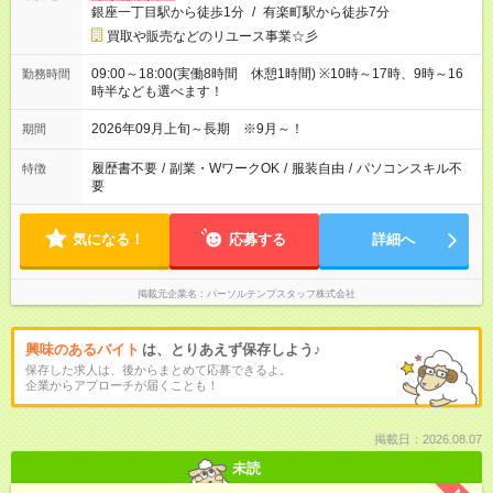
銀座一丁目駅から徒歩1分
/
有楽町駅から徒歩7分
買取や販売などのリユース事業☆彡
09:00～18:00(実働8時間 休憩1時間) ※10時～17時、9時～16
勤務時間
時半なども選べます！
2026年09月上旬～長期 ※9月～！
期間
履歴書不要
/
副業・WワークOK
/
服装自由
/
パソコンスキル不
特徴
要
気になる！
応募する
詳細へ
掲載元企業名
パーソルテンプスタッフ株式会社
興味のあるバイト
は、とりあえず保存しよう♪
保存した求人は、後からまとめて応募できるよ。
企業からアプローチが届くことも！
掲載日：2026.08.07
未読