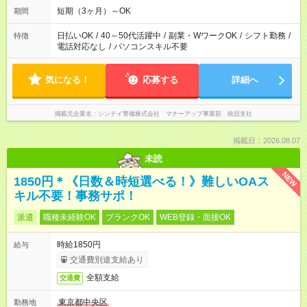
もきっちり！
短期（3ヶ月）～OK
期間
日払いOK
/
40～50代活躍中
/
副業・WワークOK
/
シフト勤務
/
特徴
電話対応なし
/
パソコンスキル不要
気になる！
応募する
詳細へ
掲載元企業名
シンテイ警備株式会社 マナーアップ事業部 統括支社
掲載日：2026.08.07
未読
NEW
1850円＊《日数＆時短選べる！》難しいOAス
キル不要！事務サポ！
派遣
職種未経験OK
ブランクOK
WEB登録・面接OK
時給1850円
給与
交通費別途支給あり
全額支給
交通費
東京都中央区
勤務地