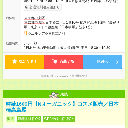
時給1326円(17:00～1346円)※研修期間3ヶ月以降、社内試験に
よる更新判定あり 社内試験合格後、時給＋50～100円の昇給あ
交通費別途支給あり
り （大学生は＋20円） 試用期間あり：入社日から3ヶ月間／本
採用と待遇は変わりません。 【試用期間】試用期間あり 試用期
東京都中央区
勤務地
間の長さ：3ヶ月 雇用形態、給与は本採用時と同じです。
東京都中央区
日本橋二丁目1番10号 柳屋ビル地下2階（最寄り
駅：東京メトロ銀座線「日本橋駅」徒歩1分）
ウエルシア薬局株式会社
シフト制
勤務時間
1日あたりの実働時間：最大4時間/日 平日---8:30～19:30 土--
-8:50～14:30 1日4時間の勤務 ☆週3～4日の勤務 ※勤務曜日応相
談 ☆未経験・無資格可
気になる！
応募する
詳細へ
掲載元企業名
ウエルシア薬局株式会社
未読
時給1600円【Nオーガニック】コスメ販売／日本
橋高島屋
派遣
職種未経験OK
WEB登録・面接OK