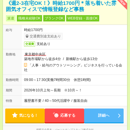
NEW
《週2-3在宅OK！》時給1700円＊落ち着いた雰
囲気オフィスで情報登録など事務
派遣
職種未経験OK
ブランクOK
WEB登録・面接OK
時給1700円
給与
交通費別途支給あり
支給あり
交通費
東京都中央区
勤務地
築地市場駅から徒歩4分
/
新橋駅から徒歩13分
「人事・給与のアウトソーシング」ビジネスを行っている会
社
09:00～17:30(実働7時間30分 休憩1時間)
勤務時間
2026年10月上旬～長期 ※10月～！
期間
履歴書不要
/
40～50代活躍中
/
服装自由
特徴
気になる！
応募する
詳細へ
掲載元企業名
パーソルテンプスタッフ株式会社