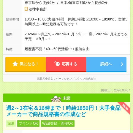
東京駅から徒歩5分
/
日本橋(東京都)駅から徒歩2分
法律事務所
10:00～18:00(実働7時間 休憩1時間) ※10:00～18:00で、実働5
勤務時間
時間以上～時短勤務も可能です！
2026年09月上旬～2027年01月下旬 一旦、2027年1月末までを
期間
予定 ※9月～！
履歴書不要
/
40～50代活躍中
/
服装自由
特徴
気になる！
応募する
詳細へ
掲載元企業名
パーソルテンプスタッフ株式会社
掲載日：2026.08.07
未読
NEW
週2～3在宅＆16時まで！時給1850円！大手食品
メーカーで商品規格書の作成など
派遣
ブランクOK
WEB登録・面接OK