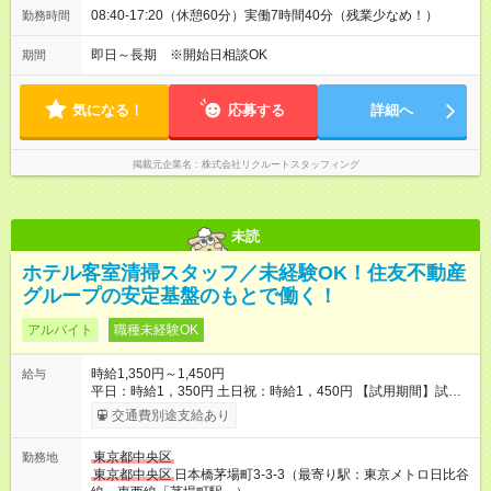
08:40-17:20（休憩60分）実働7時間40分（残業少なめ！）
勤務時間
即日～長期 ※開始日相談OK
期間
気になる！
応募する
詳細へ
掲載元企業名
株式会社リクルートスタッフィング
未読
ホテル客室清掃スタッフ／未経験OK！住友不動産
グループの安定基盤のもとで働く！
アルバイト
職種未経験OK
時給1,350円～1,450円
給与
平日：時給1，350円 土日祝：時給1，450円 【試用期間】試用
期間なし
交通費別途支給あり
東京都中央区
勤務地
東京都中央区
日本橋茅場町3-3-3（最寄り駅：東京メトロ日比谷