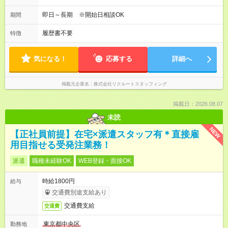
即日～長期 ※開始日相談OK
期間
履歴書不要
特徴
気になる！
応募する
詳細へ
掲載元企業名
株式会社リクルートスタッフィング
掲載日：2026.08.07
未読
NEW
【正社員前提】在宅×派遣スタッフ有＊直接雇
用目指せる受発注業務！
派遣
職種未経験OK
WEB登録・面接OK
時給1800円
給与
交通費別途支給あり
交通費支給
交通費
東京都中央区
勤務地