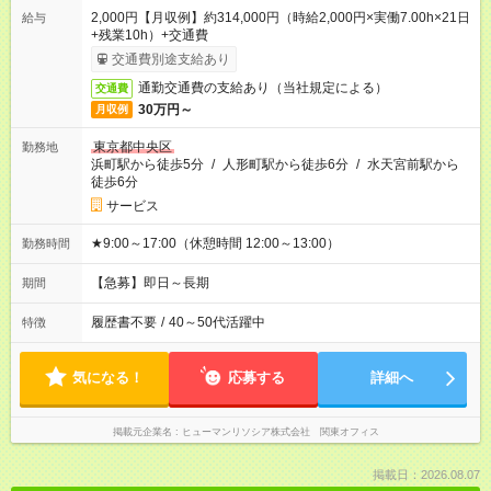
2,000円【月収例】約314,000円（時給2,000円×実働7.00h×21日
給与
+残業10h）+交通費
交通費別途支給あり
通勤交通費の支給あり（当社規定による）
交通費
30万円～
月収例
東京都中央区
勤務地
浜町駅から徒歩5分
/
人形町駅から徒歩6分
/
水天宮前駅から
徒歩6分
サービス
★9:00～17:00（休憩時間 12:00～13:00）
勤務時間
【急募】即日～長期
期間
履歴書不要
/
40～50代活躍中
特徴
気になる！
応募する
詳細へ
掲載元企業名
ヒューマンリソシア株式会社 関東オフィス
掲載日：2026.08.07