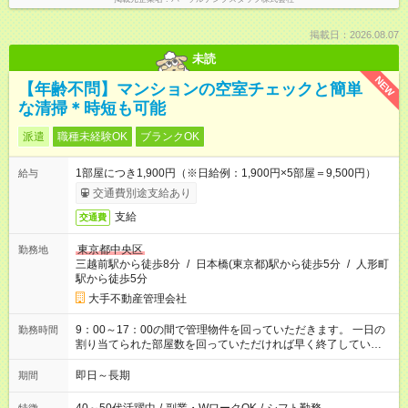
掲載日：2026.08.07
未読
NEW
【年齢不問】マンションの空室チェックと簡単
な清掃＊時短も可能
派遣
職種未経験OK
ブランクOK
1部屋につき1,900円（※日給例：1,900円×5部屋＝9,500円）
給与
交通費別途支給あり
支給
交通費
東京都中央区
勤務地
三越前駅から徒歩8分
/
日本橋(東京都)駅から徒歩5分
/
人形町
駅から徒歩5分
大手不動産管理会社
9：00～17：00の間で管理物件を回っていただきます。 一日の
勤務時間
割り当てられた部屋数を回っていただければ早く終了していた
だくことも可能です。（お部屋によっては30分で終わったり、1
時間以上かかったりとまちまちです） 1日3～6件程度お願いす
即日～長期
期間
る予定です。