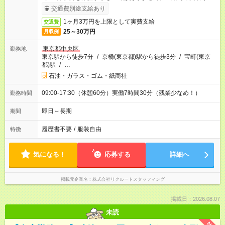
ービス利用可（利用条件有）
交通費別途支給あり
1ヶ月3万円を上限として実費支給
交通費
25～30万円
月収例
東京都中央区
勤務地
東京駅から徒歩7分
/
京橋(東京都)駅から徒歩3分
/
宝町(東京
都)駅
/
…
石油・ガラス・ゴム・紙商社
09:00-17:30（休憩60分）実働7時間30分（残業少なめ！）
勤務時間
即日～長期
期間
履歴書不要
/
服装自由
特徴
気になる！
応募する
詳細へ
掲載元企業名
株式会社リクルートスタッフィング
掲載日：2026.08.07
未読