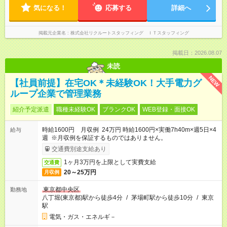
気になる！
応募する
詳細へ
掲載元企業名
株式会社リクルートスタッフィング ＩＴスタッフィング
掲載日：2026.08.07
未読
NEW
【社員前提】在宅OK＊未経験OK！大手電力グ
ループ企業で管理業務
紹介予定派遣
職種未経験OK
ブランクOK
WEB登録・面接OK
時給1600円 月収例 24万円 時給1600円×実働7h40m×週5日×4
給与
週 ※月収例を保証するものではありません。
交通費別途支給あり
1ヶ月3万円を上限として実費支給
交通費
20～25万円
月収例
東京都中央区
勤務地
八丁堀(東京都)駅から徒歩4分
/
茅場町駅から徒歩10分
/
東京
駅
電気・ガス・エネルギ－