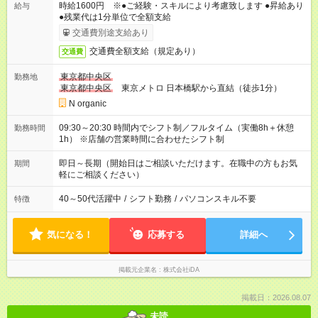
時給1600円 ※●ご経験・スキルにより考慮致します ●昇給あり
給与
●残業代は1分単位で全額支給
交通費別途支給あり
交通費全額支給（規定あり）
交通費
東京都中央区
勤務地
東京都中央区
東京メトロ 日本橋駅から直結（徒歩1分）
N organic
09:30～20:30 時間内でシフト制／フルタイム（実働8h＋休憩
勤務時間
1h） ※店舗の営業時間に合わせたシフト制
即日～長期（開始日はご相談いただけます。在職中の方もお気
期間
軽にご相談ください）
40～50代活躍中
/
シフト勤務
/
パソコンスキル不要
特徴
気になる！
応募する
詳細へ
掲載元企業名
株式会社iDA
掲載日：2026.08.07
未読