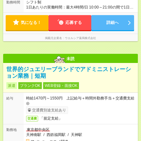
シフト制
勤務時間
1日あたりの実働時間：最大4時間/日 10:00～21:00の間で1日4
時間の勤務 ☆週2～5日の勤務 ※勤務曜日応相談 ☆未経験・無資
格可
気になる！
応募する
詳細へ
掲載元企業名
ウエルシア薬局株式会社
未読
世界的ジュエリーブランドでアドミニストレーシ
ョン業務｜短期
派遣
ブランクOK
WEB登録・面接OK
時給1470円～1550円 上記給与＋時間外勤務手当＋交通費支給
給与
◎
交通費別途支給あり
「規定支給」
交通費
東京都中央区
勤務地
天神南駅
/
西鉄福岡駅
/
天神駅