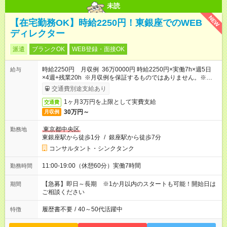
未読
NEW
【在宅勤務OK】時給2250円！東銀座でのWEB
ディレクター
派遣
ブランクOK
WEB登録・面接OK
時給2250円 月収例 36万0000円 時給2250円×実働7h×週5日
給与
×4週+残業20h ※月収例を保証するものではありません。※給与
即受取りサービス利用可（利用条件有）
交通費別途支給あり
1ヶ月3万円を上限として実費支給
交通費
30万円～
月収例
東京都中央区
勤務地
東銀座駅から徒歩1分
/
銀座駅から徒歩7分
コンサルタント・シンクタンク
11:00-19:00（休憩60分）実働7時間
勤務時間
【急募】即日～長期 ※1か月以内のスタートも可能！開始日は
期間
ご相談ください
履歴書不要
/
40～50代活躍中
特徴