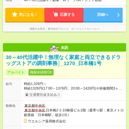
40～50代活躍中
/
副業・WワークOK
/
シフト勤務
特徴
気になる！
応募する
詳細へ
掲載元企業名
株式会社アルシエ エージェントカンパニー
未読
30～40代活躍中！無理なく家庭と両立できるドラ
ッグストアの調剤事務│_1270_日本橋1号
アルバイト
職種未経験OK
時給1,326円～
給与
時給1326円(17:00～1376円、20:00～1426円)※研修期間3ヶ月
以降、社内試験による更新判定あり 社内試験合格後、時給＋50
交通費別途支給あり
～100円の昇給あり （大学生は＋20円） 試用期間あり：入社日
から3ヶ月間／本採用と待遇は変わりません。 【試用期間】試用
東京都中央区
勤務地
期間あり 試用期間の長さ：3ヶ月 雇用形態、給与は本採用時と
東京都中央区
日本橋2-1-10柳屋ビル1階（最寄り駅：東京メトロ
同じです。
銀座線「日本橋駅」徒歩1分）
ウエルシア薬局株式会社