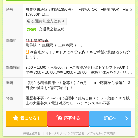
無資格未経験：時給1350円～ ■週払いOK ■扶養内OK ■日収
給与
1万800円以上
交通費別途支給あり
交通費全額支給
交通費
埼玉県熊谷市
勤務地
熊谷駅
/
籠原駅
/
上熊谷駅
/
…
≪自宅からドアtoドアで30分以内！≫ご希望の勤務地を紹介
します。
9:00～18:00（休憩60分） ■ご希望があれば下記シフトもOK！
勤務時間
早番 7:00～16:00 遅番 10:00～19:00 「家族と休みを合わせた
い」 「余裕を持って夕飯の準備がしたい」 「できれば残業はし
たくない」 など、ご希望を教えてくださいね。 ※Wワーク希望
【現在も積極採用中！急募！】2カ月～ ■ご応募から最短2～3
期間
の方へ 今ご覧のお仕事で希望する勤務時間と、もう1つのお仕事
日後の就業も相談可能です！
の勤務時間。 合計で週40時間を超える場合は応募できません。
履歴書不要
/
40～50代活躍中
/
服装自由
/
シフト勤務
/
10名以
特徴
上の大量募集
/
電話対応なし
/
パソコンスキル不要
気になる！
応募する
詳細へ
掲載元企業名
日研トータルソーシング株式会社 メディカルケア事業部