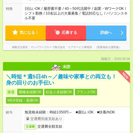
派遣法（日雇い派遣の原則禁止）により、短時間・短期間の就
業はご案内が難しい場合があります
日払いOK
/
履歴書不要
/
40～50代活躍中
/
副業・WワークOK
/
特徴
シフト勤務
/
10名以上の大量募集
/
電話対応なし
/
パソコンスキ
ル不要
気になる！
応募する
詳細へ
掲載元企業名
マンパワーグループ株式会社 ケアサービス事業部 （医療福祉介護関連）
掲載日：2026.08.06
未読
NEW
＼時短＊週5日4h～／趣味や家事との両立も！
身の回りのお手伝い
派遣
職種未経験OK
社会人未経験OK
ブランクOK
WEB登録・面接OK
無資格未経験：時給1350円～ ■週払いOK ■扶養内OK
給与
交通費別途支給あり
交通費全額支給
交通費