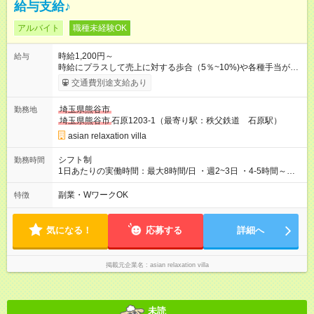
給与支給♪
アルバイト
職種未経験OK
時給1,200円～
給与
時給にプラスして売上に対する歩合（5％~10%)や各種手当が加
算されます！ 【時給+売上歩合+指名手当+その他手当】=月収と
交通費別途支給あり
なります♪ あなたの頑張り次第で高収入も可能です!! ※試用期間
（2∼3ヶ月 個人差あり） 【試用期間】試用期間あり 試用期間
埼玉県熊谷市
勤務地
の長さ：3ヶ月 雇用形態、給与は本採用時と同じです。 ・研修
埼玉県熊谷市
石原1203-1（最寄り駅：秩父鉄道 石原駅）
中は個人のペースに合わせて時間など決めていきます。 ・試用
期間でもお客様に入った場合は歩合給あり
asian relaxation villa
シフト制
勤務時間
1日あたりの実働時間：最大8時間/日 ・週2~3日 ・4-5時間～か
ら勤務可 ※技術習得後は高還元・自由シフトの業務委託への変
更も可能♪
副業・WワークOK
特徴
気になる！
応募する
詳細へ
掲載元企業名
asian relaxation villa
未読