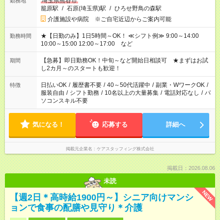
埼玉県熊谷市
勤務地
籠原駅
/
石原(埼玉県)駅
/
ひろせ野鳥の森駅
介護施設や病院 ※ご自宅近辺からご案内可能
★【日勤のみ】1日5時間～OK！ ≪シフト例≫ 9:00～14:00
勤務時間
10:00～15:00 12:00～17:00 など
【急募】即日勤務OK！中旬～など開始日相談可 ★まずはお試
期間
し2カ月～のスタートも歓迎！
日払いOK
/
履歴書不要
/
40～50代活躍中
/
副業・WワークOK
/
特徴
服装自由
/
シフト勤務
/
10名以上の大量募集
/
電話対応なし
/
パ
ソコンスキル不要
気になる！
応募する
詳細へ
掲載元企業名
ケアスタッフィング株式会社
掲載日：2026.08.06
未読
NEW
【週2日＊高時給1900円～】シニア向けマンシ
ョンで食事の配膳や見守り＊介護