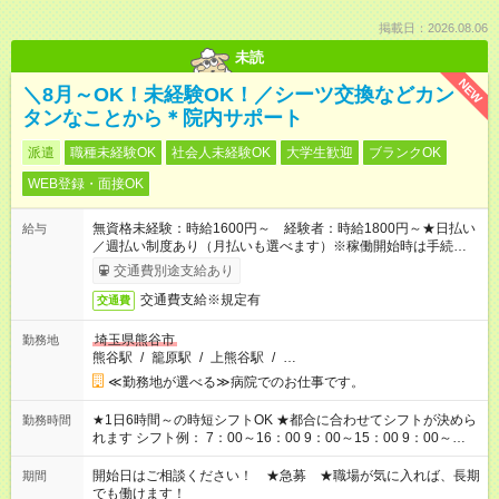
掲載日：2026.08.06
未読
NEW
＼8月～OK！未経験OK！／シーツ交換などカン
タンなことから＊院内サポート
派遣
職種未経験OK
社会人未経験OK
大学生歓迎
ブランクOK
WEB登録・面接OK
無資格未経験：時給1600円～ 経験者：時給1800円～★日払い
給与
／週払い制度あり（月払いも選べます）※稼働開始時は手続き完
了次第のお支払いとなります。
交通費別途支給あり
交通費支給※規定有
交通費
埼玉県熊谷市
勤務地
熊谷駅
/
籠原駅
/
上熊谷駅
/
…
≪勤務地が選べる≫病院でのお仕事です。
★1日6時間～の時短シフトOK ★都合に合わせてシフトが決めら
勤務時間
れます シフト例： 7：00～16：00 9：00～15：00 9：00～
18：00 11：00～20：00 など ※Wワークの場合、他のお仕事と
合わせ週40時間超の就業はご案内できません ※法令に基づき、
開始日はご相談ください！ ★急募 ★職場が気に入れば、長期
期間
週20時間以上勤務は社会保険への加入対象となります ※労働者
でも働けます！