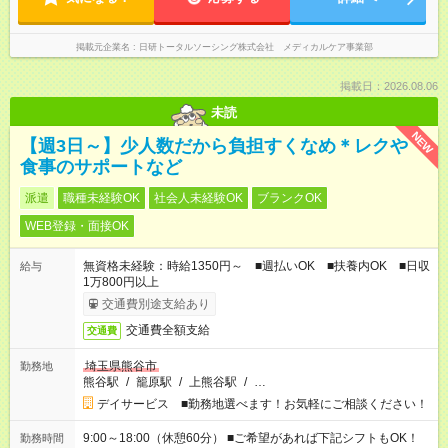
掲載元企業名
日研トータルソーシング株式会社 メディカルケア事業部
掲載日：2026.08.06
未読
NEW
【週3日～】少人数だから負担すくなめ＊レクや
食事のサポートなど
派遣
職種未経験OK
社会人未経験OK
ブランクOK
WEB登録・面接OK
無資格未経験：時給1350円～ ■週払いOK ■扶養内OK ■日収
給与
1万800円以上
交通費別途支給あり
交通費全額支給
交通費
埼玉県熊谷市
勤務地
熊谷駅
/
籠原駅
/
上熊谷駅
/
…
デイサービス ■勤務地選べます！お気軽にご相談ください！
9:00～18:00（休憩60分） ■ご希望があれば下記シフトもOK！
勤務時間