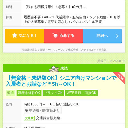
「余裕を持って夕飯の準備がしたい」 「午前中は働いて、午後
はプライベートの時間にしたい」 など、ご希望を教えてくださ
【現在も積極採用中！急募！】■2カ月～
期間
いね。 ※Wワーク希望の方へ 今ご覧のお仕事で希望する勤務時
間と、もう1つのお仕事の勤務時間。 合計で週40時間を超える
履歴書不要
/
40～50代活躍中
/
服装自由
/
シフト勤務
/
10名以
特徴
場合は応募できません。
上の大量募集
/
電話対応なし
/
パソコンスキル不要
気になる！
応募する
詳細へ
掲載元企業名
日研トータルソーシング株式会社 メディカルケア事業部
掲載日：2026.08.06
未読
NEW
【無資格・未経験OK】シニア向けマンションで
入居者とお話など＊5h～OK！
派遣
職種未経験OK
ブランクOK
WEB登録・面接OK
時給1800円～ ★日払い/週払いOK
給与
交通費別途支給あり
交通費全額支給
交通費