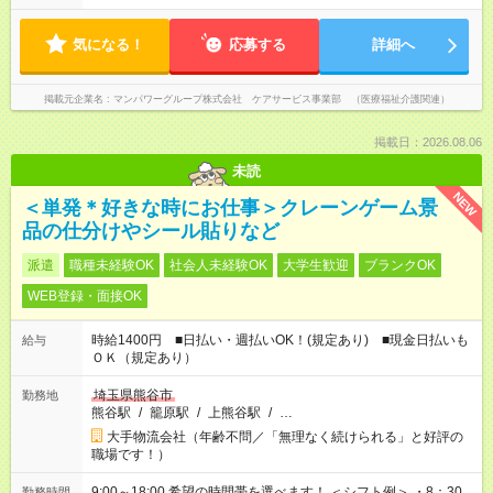
気になる！
応募する
詳細へ
掲載元企業名
マンパワーグループ株式会社 ケアサービス事業部 （医療福祉介護関連）
掲載日：2026.08.06
未読
NEW
＜単発＊好きな時にお仕事＞クレーンゲーム景
品の仕分けやシール貼りなど
派遣
職種未経験OK
社会人未経験OK
大学生歓迎
ブランクOK
WEB登録・面接OK
時給1400円 ■日払い・週払いOK！(規定あり) ■現金日払いも
給与
ＯＫ（規定あり）
埼玉県熊谷市
勤務地
熊谷駅
/
籠原駅
/
上熊谷駅
/
…
大手物流会社（年齢不問／「無理なく続けられる」と好評の
職場です！）
9:00～18:00 希望の時間帯を選べます！ ＜シフト例＞ ・8：30
勤務時間