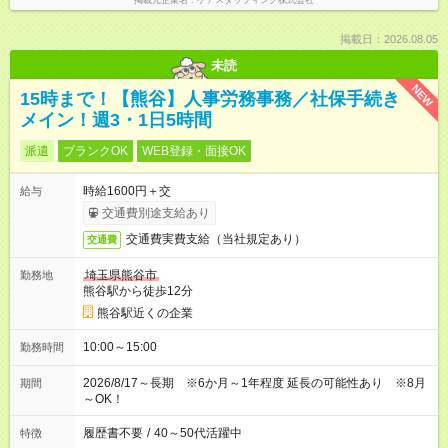
掲載元企業名
ケアスタッフィング株式会社
掲載日：2026.08.05
未読
NEW
15時まで！【熊谷】人事労務事務／社保手続き
メイン！週3・1日5時間
派遣
ブランクOK
WEB登録・面接OK
時給1600円＋交
給与
交通費別途支給あり
交通費実費支給（当社規定あり）
交通費
埼玉県熊谷市
勤務地
熊谷駅から徒歩12分
熊谷駅近くの企業
10:00～15:00
勤務時間
2026/8/17～長期 ※6か月～1年程度 延長の可能性あり ※8月
期間
～OK！
履歴書不要
/
40～50代活躍中
特徴