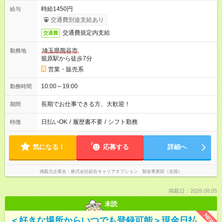
時給1450円
給与
交通費別途支給あり
交通費規定内支給
交通費
埼玉県熊谷市
勤務地
籠原駅から徒歩7分
営業・販売系
10:00～19:00
勤務時間
長期でお仕事できる方、大歓迎！
期間
日払いOK
/
履歴書不要
/
シフト勤務
特徴
気になる！
応募する
詳細へ
掲載元企業名
株式会社綜合キャリアオプション 製造事業部（全国）
掲載日：2026.08.05
未読
NEW
＜好きな場所からいつでも登録可能＞現金日払