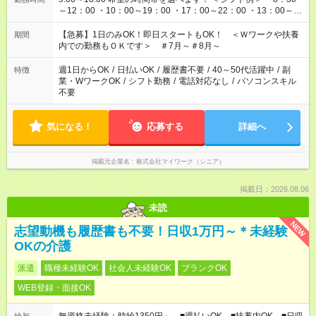
～12：00 ・10：00～19：00 ・17：00～22：00 ・13：00～
22：00 ・22：00～翌6：00 など
【急募】1日のみOK！即日スタートもOK！ ＜Ｗワークや扶養
期間
内での勤務もＯＫです＞ ＃7月～＃8月～
週1日からOK
/
日払いOK
/
履歴書不要
/
40～50代活躍中
/
副
特徴
業・WワークOK
/
シフト勤務
/
電話対応なし
/
パソコンスキル
不要
気になる！
応募する
詳細へ
掲載元企業名
株式会社マイワーク（シニア）
掲載日：2026.08.06
未読
NEW
志望動機も履歴書も不要！日収1万円～＊未経験
OKの介護
派遣
職種未経験OK
社会人未経験OK
ブランクOK
WEB登録・面接OK