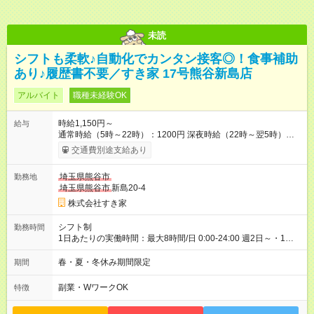
未読
シフトも柔軟♪自動化でカンタン接客◎！食事補助
あり♪履歴書不要／すき家 17号熊谷新島店
アルバイト
職種未経験OK
時給1,150円～
給与
通常時給（5時～22時）：1200円 深夜時給（22時～翌5時）：
1500円 高校生時給：1150円 【特別手当】早朝手当（5：00-9：
交通費別途支給あり
00）時給+150円 【試用期間】試用期間あり 試用期間の長さ：1
ヶ月 雇用形態、給与は本採用時と同じです。 試用期間の実態は
埼玉県熊谷市
勤務地
30日（※条件変更なし）ですが、切り上げで一ヶ月とさせてい
埼玉県熊谷市
新島20-4
ただきます。 研修制度あり：15時間(研修中も同時給）
株式会社すき家
シフト制
勤務時間
1日あたりの実働時間：最大8時間/日 0:00-24:00 週2日～・1日
2h～OK ＜シフト例＞ 〇朝帯 5:00-9:00 〇昼帯 9:00-14:00 〇午
後帯 14:00-18:00 〇夜帯 18:00-22:00 〇深夜帯 22:00-翌5:00 基
春・夏・冬休み期間限定
期間
本は固定シフトですが家庭の都合などイレギュラーには対応し
ます♪
副業・WワークOK
特徴