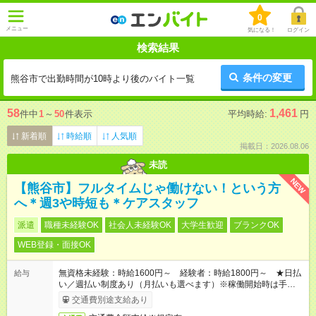
0
メニュー
気になる！
ログイン
検索結果
条件の変更
熊谷市で出勤時間が10時より後のバイト一覧
58
1,461
件中
1
～
50
件表示
平均時給:
円
新着順
時給順
人気順
掲載日：2026.08.06
未読
NEW
【熊谷市】フルタイムじゃ働けない！という方
へ＊週3や時短も＊ケアスタッフ
派遣
職種未経験OK
社会人未経験OK
大学生歓迎
ブランクOK
WEB登録・面接OK
無資格未経験：時給1600円～ 経験者：時給1800円～ ★日払
給与
い／週払い制度あり（月払いも選べます）※稼働開始時は手続き
完了次第のお支払いとなります。
交通費別途支給あり