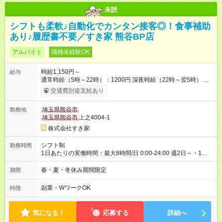
未読
シフトも柔軟♪自動化でカンタン接客◎！食事補助
あり♪履歴書不要／すき家 熊谷BP店
アルバイト
職種未経験OK
時給1,150円～
給与
通常時給（5時～22時）：1200円 深夜時給（22時～翌5時）：
1500円 高校生時給：1150円 【特別手当】早朝手当（5：00-9：
交通費別途支給あり
00）時給+150円 【試用期間】試用期間あり 試用期間の長さ：1
ヶ月 雇用形態、給与は本採用時と同じです。 試用期間の実態は
埼玉県熊谷市
勤務地
30日（※条件変更なし）ですが、切り上げで一ヶ月とさせてい
埼玉県熊谷市
上之4004-1
ただきます。 研修制度あり：15時間(研修中も同時給）
株式会社すき家
シフト制
勤務時間
1日あたりの実働時間：最大8時間/日 0:00-24:00 週2日～・1日
2h～OK ＜シフト例＞ 〇朝帯 5:00-9:00 〇昼帯 9:00-14:00 〇午
後帯 14:00-18:00 〇夜帯 18:00-22:00 〇深夜帯 22:00-翌5:00 基
春・夏・冬休み期間限定
期間
本は固定シフトですが家庭の都合などイレギュラーには対応し
ます♪
副業・WワークOK
特徴
気になる！
応募する
詳細へ