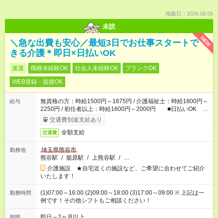
掲載日：2026.08.05
未読
NEW
＼急な出費も安心／最短3日でお仕事スタートで
きる介護＊即日×日払いOK
派遣
職種未経験OK
社会人未経験OK
ブランクOK
WEB登録・面接OK
無資格の方：時給1500円～1875円 / 介護福祉士：時給1800円～
給与
2250円 / 初任者以上：時給1600円～2000円 ■日払いOK ■
日収例：1万2000円（時給1500円×8h）
交通費別途支給あり
全額支給
交通費
埼玉県熊谷市
勤務地
熊谷駅
/
籠原駅
/
上熊谷駅
/
…
介護施設 ★自宅近くの施設など、ご希望に合わせてご紹介
いたします！
(1)07:00～16:00 (2)09:00～18:00 (3)17:00～09:00 ※ 上記は一
勤務時間
例です！その他シフトもご相談ください！
即日～2ヶ月以上
期間