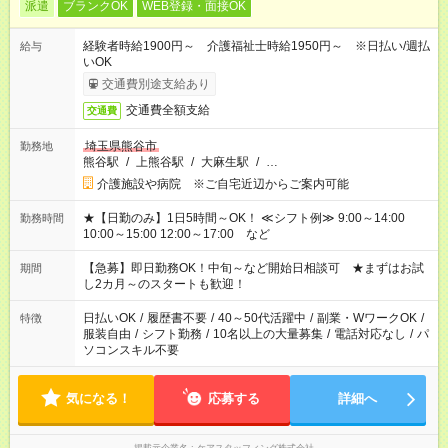
派遣
ブランクOK
WEB登録・面接OK
経験者時給1900円～ 介護福祉士時給1950円～ ※日払い/週払
給与
いOK
交通費別途支給あり
交通費全額支給
交通費
埼玉県熊谷市
勤務地
熊谷駅
/
上熊谷駅
/
大麻生駅
/
…
介護施設や病院 ※ご自宅近辺からご案内可能
★【日勤のみ】1日5時間～OK！ ≪シフト例≫ 9:00～14:00
勤務時間
10:00～15:00 12:00～17:00 など
【急募】即日勤務OK！中旬～など開始日相談可 ★まずはお試
期間
し2カ月～のスタートも歓迎！
日払いOK
/
履歴書不要
/
40～50代活躍中
/
副業・WワークOK
/
特徴
服装自由
/
シフト勤務
/
10名以上の大量募集
/
電話対応なし
/
パ
ソコンスキル不要
気になる！
応募する
詳細へ