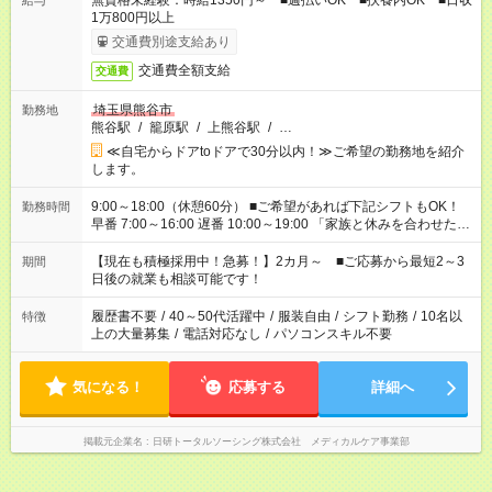
無資格未経験：時給1350円～ ■週払いOK ■扶養内OK ■日収
給与
1万800円以上
交通費別途支給あり
交通費全額支給
交通費
埼玉県熊谷市
勤務地
熊谷駅
/
籠原駅
/
上熊谷駅
/
…
≪自宅からドアtoドアで30分以内！≫ご希望の勤務地を紹介
します。
9:00～18:00（休憩60分） ■ご希望があれば下記シフトもOK！
勤務時間
早番 7:00～16:00 遅番 10:00～19:00 「家族と休みを合わせた
い」 「余裕を持って夕飯の準備がしたい」 「できれば残業はし
たくない」 など、ご希望を教えてくださいね。 ※Wワーク希望
【現在も積極採用中！急募！】2カ月～ ■ご応募から最短2～3
期間
の方へ 今ご覧のお仕事で希望する勤務時間と、もう1つのお仕事
日後の就業も相談可能です！
の勤務時間。 合計で週40時間を超える場合は応募できません。
履歴書不要
/
40～50代活躍中
/
服装自由
/
シフト勤務
/
10名以
特徴
上の大量募集
/
電話対応なし
/
パソコンスキル不要
気になる！
応募する
詳細へ
掲載元企業名
日研トータルソーシング株式会社 メディカルケア事業部