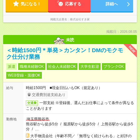
気になる！
応募する
詳細へ
掲載元企業名
株式会社すき家
掲載日：2026.08.05
未読
NEW
＜時給1500円＊単発＞カンタン！DMのモクモ
ク仕分け業務
派遣
職種未経験OK
社会人未経験OK
大学生歓迎
ブランクOK
WEB登録・面接OK
時給1500円 ■現金日払いもOK（規定あり）
給与
交通費別途支給あり
一部支給 ※登録後、選んだお仕事によって条件が異なる
交通費
ことがあります
埼玉県熊谷市
勤務地
熊谷駅から徒歩5分
/
籠原駅から徒歩5分
/
上熊谷駅から徒歩5
分
/
…
大手物流会社（年齢不問／「無理なく続けられる」と好評の