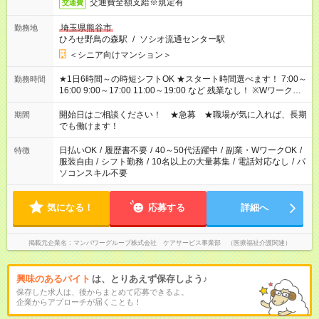
交通費全額支給※規定有
交通費
埼玉県熊谷市
勤務地
ひろせ野鳥の森駅
/
ソシオ流通センター駅
＜シニア向けマンション＞
★1日6時間～の時短シフトOK ★スタート時間選べます！ 7:00～
勤務時間
16:00 9:00～17:00 11:00～19:00 など 残業なし！ ※Wワークの
場合、他のお仕事と合わせ週40時間超の就業はご案内できませ
ん ※法令に基づき、週20時間以上勤務は社会保険への加入対象
開始日はご相談ください！ ★急募 ★職場が気に入れば、長期
期間
となります ※労働者派遣法（日雇い派遣の原則禁止）により、
でも働けます！
短時間・短期間の就業はご案内が難しい場合があります
日払いOK
/
履歴書不要
/
40～50代活躍中
/
副業・WワークOK
/
特徴
服装自由
/
シフト勤務
/
10名以上の大量募集
/
電話対応なし
/
パ
ソコンスキル不要
気になる！
応募する
詳細へ
掲載元企業名
マンパワーグループ株式会社 ケアサービス事業部 （医療福祉介護関連）
興味のあるバイト
は、とりあえず保存しよう♪
保存した求人は、後からまとめて応募できるよ。
企業からアプローチが届くことも！