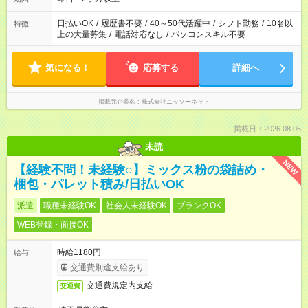
日払いOK
/
履歴書不要
/
40～50代活躍中
/
シフト勤務
/
10名以
特徴
上の大量募集
/
電話対応なし
/
パソコンスキル不要
気になる！
応募する
詳細へ
掲載元企業名
株式会社ニッソーネット
掲載日：2026.08.05
未読
NEW
【経験不問！未経験○】ミックス粉の袋詰め・
梱包・パレット積み/日払いOK
派遣
職種未経験OK
社会人未経験OK
ブランクOK
WEB登録・面接OK
時給1180円
給与
交通費別途支給あり
交通費規定内支給
交通費