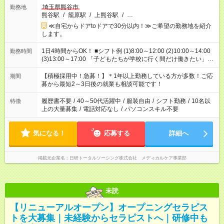
埼玉県熊谷市
勤務地
熊谷駅
/
籠原駅
/
上熊谷駅
/
…
≪自宅からドアtoドアで30分以内！≫ご希望の勤務地を紹介
します。
1日4時間からOK！ ■シフト例 (1)8:00～12:00 (2)10:00～14:00
勤務時間
(3)13:00～17:00 「子どもたちが学校に行く間だけ働きたい」
「余裕を持って夕飯の準備がしたい」 「午前中は働いて、午後
はプライベートの時間にしたい」 など、ご希望を教えてくださ
【積極採用中！急募！】＊1年以上勤務している方が多数！ご応
期間
いね。 ※Wワーク希望の方へ 今ご覧のお仕事で希望する勤務時
募から最短2～3日後の就業も相談可能です！
間と、もう1つのお仕事の勤務時間。 合計で週40時間を超える
場合は応募できません。
履歴書不要
/
40～50代活躍中
/
服装自由
/
シフト勤務
/
10名以
特徴
上の大量募集
/
電話対応なし
/
パソコンスキル不要
気になる！
応募する
詳細へ
掲載元企業名
日研トータルソーシング株式会社 メディカルケア事業部
未読
【リニューアルオープン】オープニングセラピス
トを大募集｜未経験からセラピストへ｜研修中も