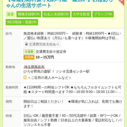
ゃんの生活サポート
派遣
職種未経験OK
社会人未経験OK
大学生歓迎
ブランクOK
WEB登録・面接OK
無資格未経験：時給1600円～ 経験者：時給1800円～★日払い
給与
／週払い制度あり（月払いも選べます）※稼働開始時は手続き完
了次第のお支払いとなります。
交通費別途支給あり
交通費支給※規定有
交通費
10～15万円
月収例
埼玉県熊谷市
勤務地
ひろせ野鳥の森駅
/
ソシオ流通センター駅
＜ご近所の老人ホームなど＞
★1日6時間～の時短シフトOK ★もちろんフルタイムシフトも可
勤務時間
能 ★スタート時間選べます 7:00～16:00 9:00～18:00 11:00～
20:00 など 残業なし！ ※Wワークの場合、他のお仕事と合わせ
週40時間超の就業はご案内できません ※法令に基づき、週20時
開始日はご相談ください！ ★職場が気に入れば、長期でも働け
期間
間以上勤務は社会保険への加入対象となります ※労働者派遣法
ます！
（日雇い派遣の原則禁止）により、短時間・短期間の就業はご
案内が難しい場合があります
日払いOK
/
履歴書不要
/
40～50代活躍中
/
副業・WワークOK
/
特徴
服装自由
/
シフト勤務
/
10名以上の大量募集
/
電話対応なし
/
パ
ソコンスキル不要