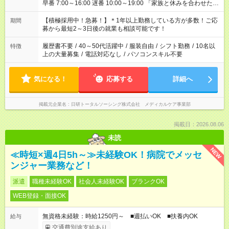
早番 7:00～16:00 遅番 10:00～19:00 「家族と休みを合わせた
い」 「余裕を持って夕飯の準備がしたい」 「できれば残業はし
たくない」 など、ご希望を教えてくださいね。 ※Wワーク希望
【積極採用中！急募！】＊1年以上勤務している方が多数！ご応
期間
の方へ 今ご覧のお仕事で希望する勤務時間と、もう1つのお仕事
募から最短2～3日後の就業も相談可能です！
の勤務時間。 合計で週40時間を超える場合は応募できません。
履歴書不要
/
40～50代活躍中
/
服装自由
/
シフト勤務
/
10名以
特徴
上の大量募集
/
電話対応なし
/
パソコンスキル不要
気になる！
応募する
詳細へ
掲載元企業名
日研トータルソーシング株式会社 メディカルケア事業部
掲載日：2026.08.06
未読
NEW
≪時短×週4日5h～≫未経験OK！病院でメッセ
ンジャー業務など！
派遣
職種未経験OK
社会人未経験OK
ブランクOK
WEB登録・面接OK
無資格未経験：時給1250円～ ■週払いOK ■扶養内OK
給与
交通費別途支給あり