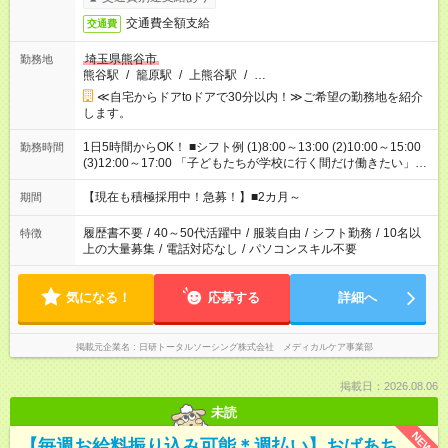
交通費全額支給
交通費
埼玉県熊谷市
勤務地
熊谷駅
/
籠原駅
/
上熊谷駅
/
…
≪自宅からドアtoドアで30分以内！≫ご希望の勤務地を紹介
します。
1日5時間からOK！ ■シフト例 (1)8:00～13:00 (2)10:00～15:00
勤務時間
(3)12:00～17:00 「子どもたちが学校に行く間だけ働きたい」
「余裕を持って夕飯の準備がしたい」 「午前中は働いて、午後
はプライベートの時間にしたい」 など、ご希望を教えてくださ
【現在も積極採用中！急募！】■2カ月～
期間
いね。 ※Wワーク希望の方へ 今ご覧のお仕事で希望する勤務時
間と、もう1つのお仕事の勤務時間。 合計で週40時間を超える
履歴書不要
/
40～50代活躍中
/
服装自由
/
シフト勤務
/
10名以
特徴
場合は応募できません。
上の大量募集
/
電話対応なし
/
パソコンスキル不要
気になる！
応募する
詳細へ
掲載元企業名
日研トータルソーシング株式会社 メディカルケア事業部
掲載日：2026.08.06
未読
NEW
【毎週お給料振り込み可能＊週払い】おばあち