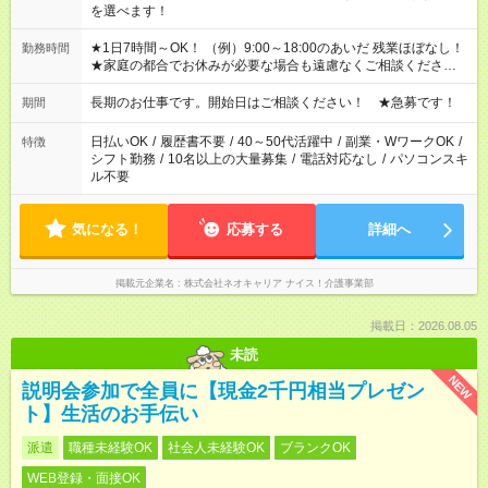
を選べます！
★1日7時間～OK！ （例）9:00～18:00のあいだ 残業ほぼなし！
勤務時間
★家庭の都合でお休みが必要な場合も遠慮なくご相談ください。
※シフトはご希望に合わせて調整可能です。 その他、 ＊週4日・
1日7時間 ＊日勤のみ ＊土日休み ＊午前だけ・午後だけ ＊平日
長期のお仕事です。開始日はご相談ください！ ★急募です！
期間
のみ・土日のみ ＊Wワークや扶養内 など、いろんなシフトのお
仕事をご紹介できます！ 登録の際に、あなたのご希望をお聞か
日払いOK
/
履歴書不要
/
40～50代活躍中
/
副業・WワークOK
/
特徴
せください。
シフト勤務
/
10名以上の大量募集
/
電話対応なし
/
パソコンスキ
ル不要
気になる！
応募する
詳細へ
掲載元企業名
株式会社ネオキャリア ナイス！介護事業部
掲載日：2026.08.05
未読
NEW
説明会参加で全員に【現金2千円相当プレゼン
ト】生活のお手伝い
派遣
職種未経験OK
社会人未経験OK
ブランクOK
WEB登録・面接OK