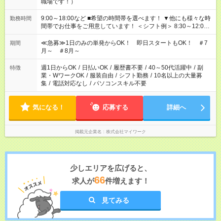
職場です！）
9:00～18:00など ■希望の時間帯を選べます！ ▼他にも様々な時
勤務時間
間帯でお仕事をご用意しています！ ＜シフト例＞ 8:30～12:00
17:00～22:00 13:00～22:00 22:00～翌6:00 など
≪急募≫1日のみの単発からOK！ 即日スタートもOK！ ＃7
期間
月～ ＃8月～
週1日からOK
/
日払いOK
/
履歴書不要
/
40～50代活躍中
/
副
特徴
業・WワークOK
/
服装自由
/
シフト勤務
/
10名以上の大量募
集
/
電話対応なし
/
パソコンスキル不要
気になる！
応募する
詳細へ
掲載元企業名
株式会社マイワーク
少しエリアを広げると、
66
求人が
件増えます！
見てみる