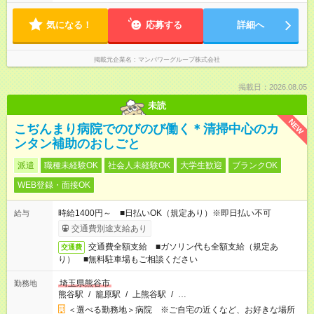
気になる！
応募する
詳細へ
掲載元企業名
マンパワーグループ株式会社
掲載日：2026.08.05
未読
NEW
こぢんまり病院でのびのび働く＊清掃中心のカ
ンタン補助のおしごと
派遣
職種未経験OK
社会人未経験OK
大学生歓迎
ブランクOK
WEB登録・面接OK
時給1400円～ ■日払いOK（規定あり）※即日払い不可
給与
交通費別途支給あり
交通費全額支給 ■ガソリン代も全額支給（規定あ
交通費
り） ■無料駐車場もご相談ください
埼玉県熊谷市
勤務地
熊谷駅
/
籠原駅
/
上熊谷駅
/
…
＜選べる勤務地＞病院 ※ご自宅の近くなど、お好きな場所