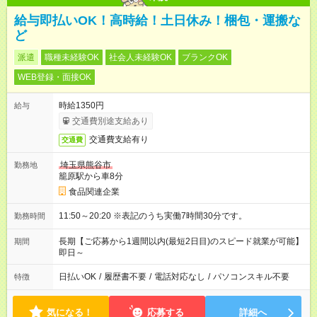
給与即払いOK！高時給！土日休み！梱包・運搬な
ど
派遣
職種未経験OK
社会人未経験OK
ブランクOK
WEB登録・面接OK
時給1350円
給与
交通費別途支給あり
交通費支給有り
交通費
埼玉県熊谷市
勤務地
籠原駅から車8分
食品関連企業
11:50～20:20 ※表記のうち実働7時間30分です。
勤務時間
長期【ご応募から1週間以内(最短2日目)のスピード就業が可能】
期間
即日～
日払いOK
/
履歴書不要
/
電話対応なし
/
パソコンスキル不要
特徴
気になる！
応募する
詳細へ