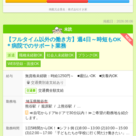
掲載元企業名
株式会社すき家
掲載日：2026.08.06
未読
NEW
【フルタイム以外の働き方】週4日～時短もOK
＊病院でのサポート業務
派遣
職種未経験OK
社会人未経験OK
ブランクOK
WEB登録・面接OK
無資格未経験：時給1250円～ ■週払いOK ■扶養内OK
給与
交通費別途支給あり
交通費全額支給
交通費
埼玉県熊谷市
勤務地
熊谷駅
/
籠原駅
/
上熊谷駅
/
…
≪自宅からドアtoドアで30分以内！≫ご希望の勤務地を紹介
します。
1日5時間からOK！ ■シフト例 (1)8:00～13:00 (2)10:00～15:00
勤務時間
(3)12:00～17:00 「子どもたちが学校に行く間だけ働きたい」