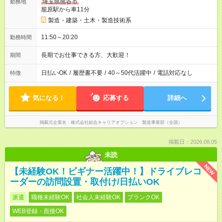
埼玉県熊谷市
勤務地
籠原駅から車11分
製造・建築・土木・製造技術系
11:50～20:20
勤務時間
長期でお仕事できる方、大歓迎！
期間
日払いOK
/
履歴書不要
/
40～50代活躍中
/
電話対応なし
特徴
気になる！
応募する
詳細へ
掲載元企業名
株式会社綜合キャリアオプション 製造事業部（全国）
掲載日：2026.08.05
未読
NEW
【未経験OK！ビギナー活躍中！】ドライブレコ
ーダーの訪問設置・取付け/日払いOK
派遣
職種未経験OK
社会人未経験OK
ブランクOK
WEB登録・面接OK