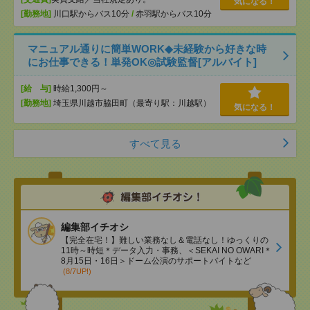
気になる！
[勤務地]
川口駅からバス10分
/
赤羽駅からバス10分
マニュアル通りに簡単WORK◆未経験から好きな時
にお仕事できる！単発OK◎試験監督[アルバイト]
[給 与]
時給1,300円～
[勤務地]
埼玉県川越市脇田町（最寄り駅：川越駅）
気になる！
すべて見る
編集部イチオシ
【完全在宅！】難しい業務なし＆電話なし！ゆっくりの
11時～時短＊データ入力・事務、＜SEKAI NO OWARI＊
8月15日・16日＞ドーム公演のサポートバイトなど
(8/7UP!)