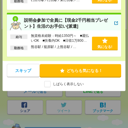
勤務地
支社内）
TEL：0120-921-871
MAIL：
worker@nissonet.co.jp
担当：採用担当者
説明会参加で全員に【現金2千円相当プレゼ
受付可能日時：9:30-19:00 ※電話受付時間⇒9:30-21:00
ント】生活のお手伝い[派遣]
無資格未経験：時給1350円～ ■週払
給与
いOK ■扶養内OK ■日収1万800円
以上
熊谷駅 / 籠原駅 / 上熊谷駅 / …
気になる!
勤務地
応募ページへ
スキップ
どちらも気になる！
気になる！
しばらく表示しない
メール
LINE
で送る
で送る
シェア
ツイート
ブックマーク