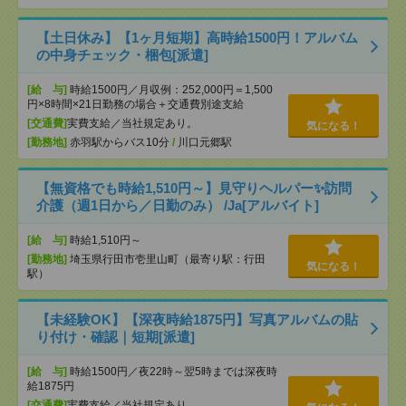
【土日休み】【1ヶ月短期】高時給1500円！アルバム
の中身チェック・梱包[派遣]
[給 与]
時給1500円／月収例：252,000円＝1,500
円×8時間×21日勤務の場合＋交通費別途支給
[交通費]
実費支給／当社規定あり。
気になる！
[勤務地]
赤羽駅からバス10分
/
川口元郷駅
【無資格でも時給1,510円～】見守りヘルパー✨訪問
介護（週1日から／日勤のみ） /Ja[アルバイト]
[給 与]
時給1,510円～
[勤務地]
埼玉県行田市壱里山町（最寄り駅：行田
気になる！
駅）
【未経験OK】【深夜時給1875円】写真アルバムの貼
り付け・確認｜短期[派遣]
[給 与]
時給1500円／夜22時～翌5時までは深夜時
給1875円
[交通費]
実費支給／当社規定あり。