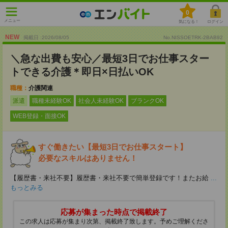
0
メニュー
気になる！
ログイン
NEW
掲載日 :2026
/
08
/
05
No.NISSOETRK-2BAB92
＼急な出費も安心／最短3日でお仕事スター
トできる介護＊即日×日払いOK
職種：
介護関連
派遣
職種未経験OK
社会人未経験OK
ブランクOK
WEB登録・面接OK
すぐ働きたい【最短3日でお仕事スタート】
必要なスキルはありません！
【履歴書・来社不要】履歴書・来社不要で簡単登録です！またお給
...
もっとみる
応募が集まった時点で掲載終了
この求人は応募が集まり次第、掲載終了致します。予めご理解くださ