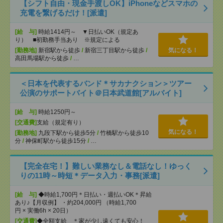
【シフト自由・現金手渡しOK】iPhoneなどスマホの
充電を繋げるだけ！[派遣]
[給 与]
時給1414円～ ▼日払いOK（規定あ
り） ■初勤務手当あり ※規定による
[勤務地]
新宿駅から徒歩
/
新宿三丁目駅から徒歩
/
気になる！
高田馬場駅から徒歩
/
…
＜日本を代表するバンド＊サカナクション＞ツアー
公演のサポートバイト＠日本武道館[アルバイト]
[給 与]
時給1250円～
[交通費]
支給（規定有り）
気になる！
[勤務地]
九段下駅から徒歩5分
/
竹橋駅から徒歩10
分
/
神保町駅から徒歩15分
/
…
【完全在宅！】難しい業務なし＆電話なし！ゆっく
りの11時～時短＊データ入力・事務[派遣]
[給 与]
◆時給1,700円＊日払い・週払いOK＊昇給
あり♪【月収例】 ・約204,000円 （時給1,700
円 × 実働6h × 20日）
[交通費]
◆全額支給 ＊家が少し遠くても安心！