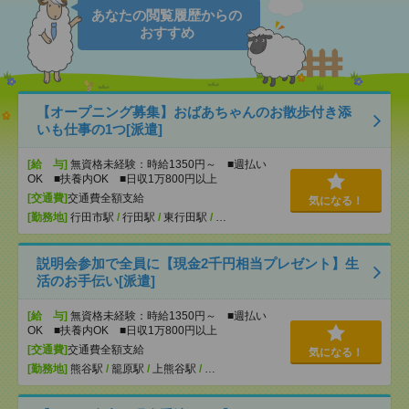
あなたの閲覧履歴からの
おすすめ
【オープニング募集】おばあちゃんのお散歩付き添
いも仕事の1つ[派遣]
[給 与]
無資格未経験：時給1350円～ ■週払い
OK ■扶養内OK ■日収1万800円以上
[交通費]
交通費全額支給
気になる！
[勤務地]
行田市駅
/
行田駅
/
東行田駅
/
…
説明会参加で全員に【現金2千円相当プレゼント】生
活のお手伝い[派遣]
[給 与]
無資格未経験：時給1350円～ ■週払い
OK ■扶養内OK ■日収1万800円以上
[交通費]
交通費全額支給
気になる！
[勤務地]
熊谷駅
/
籠原駅
/
上熊谷駅
/
…