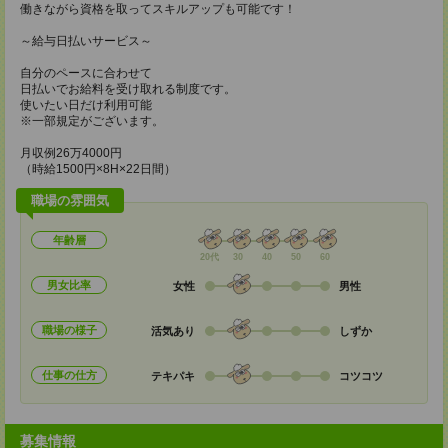
働きながら資格を取ってスキルアップも可能です！
～給与日払いサービス～
自分のペースに合わせて
日払いでお給料を受け取れる制度です。
使いたい日だけ利用可能
※一部規定がございます。
月収例26万4000円
（時給1500円×8H×22日間）
職場の雰囲気
年齢層
20代
30
40
50
60
男女比率
女性
男性
職場の様子
活気あり
しずか
仕事の仕方
テキパキ
コツコツ
募集情報