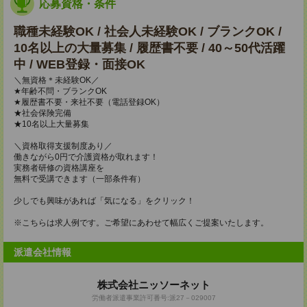
応募資格・条件
職種未経験OK / 社会人未経験OK / ブランクOK /
10名以上の大量募集 / 履歴書不要 / 40～50代活躍
中 / WEB登録・面接OK
＼無資格＊未経験OK／
★年齢不問・ブランクOK
★履歴書不要・来社不要（電話登録OK）
★社会保険完備
★10名以上大量募集
＼資格取得支援制度あり／
働きながら0円で介護資格が取れます！
実務者研修の資格講座を
無料で受講できます（一部条件有）
少しでも興味があれば「気になる」をクリック！
※こちらは求人例です。ご希望にあわせて幅広くご提案いたします。
派遣会社情報
株式会社ニッソーネット
労働者派遣事業許可番号:派27－029007