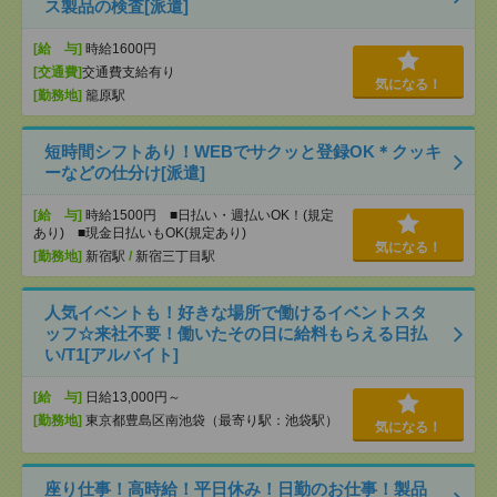
ス製品の検査[派遣]
[給 与]
時給1600円
[交通費]
交通費支給有り
気になる！
[勤務地]
籠原駅
短時間シフトあり！WEBでサクッと登録OK＊クッキ
ーなどの仕分け[派遣]
[給 与]
時給1500円 ■日払い・週払いOK！(規定
あり) ■現金日払いもOK(規定あり)
気になる！
[勤務地]
新宿駅
/
新宿三丁目駅
人気イベントも！好きな場所で働けるイベントスタ
ッフ☆来社不要！働いたその日に給料もらえる日払
い/T1[アルバイト]
[給 与]
日給13,000円～
[勤務地]
東京都豊島区南池袋（最寄り駅：池袋駅）
気になる！
座り仕事！高時給！平日休み！日勤のお仕事！製品