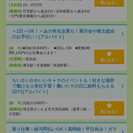
気になる！
[月収例]
20～25万円
[勤務地]
竹芝駅から徒歩2分
/
浜松町駅から徒歩4分
/
大門(東京都)駅から徒歩5分
/
…
＜1日～OK！＞あの有名企業も！展示会や株主総会
のお手伝い！[アルバイト]
[給 与]
■日給16,840円～ ■日払いOK ■実働3時
間5,120円のお仕事あります！
[交通費]
一部支給
気になる！
[勤務地]
東京駅
/
水道橋駅
/
有楽町駅
/
…
ちいさいかわいいキャラのイベントも！好きな場所
で働ける☆来社不要！働いたその日に給料もらえる
◎/T1[アルバイト]
[給 与]
日給13,000円～
[勤務地]
埼玉県さいたま市大宮区錦町（最寄り駅：
気になる！
大宮駅）
座り仕事！給与即払いOK！高時給！平日休み！ガラ