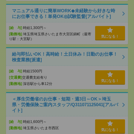
マニュアル通りに簡単WORK◆未経験から好きな時
にお仕事できる！単発OK◎試験監督[アルバイト]
[給 与]
時給1,300円～
[勤務地]
埼玉県埼玉県さいたま市大宮区錦町（最寄
気になる！
り駅：大宮駅）
給与即払いOK！高時給！土日休み！日勤のお仕事！
検査業務[派遣]
[給 与]
時給1500円
[交通費]
交通費支給有り
気になる！
[勤務地]
深谷駅から車12分
＜厚生労働省のお仕事・短期・週3日～OK＞埼玉
県・労働保険ご案内スタッフ/Q311071125041[アルバ
イト]
[給 与]
時給1,600円～
[勤務地]
埼玉県さいたま市西区
気になる！