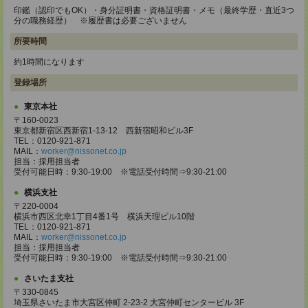
印鑑（認印でもOK）・身分証明書・資格証明書・メモ（最終学歴・直近3つ
分の職務経歴） ※履歴書は必要ございません
所要時間
約1時間になります
登録場所
東京本社
〒160-0023
東京都新宿区西新宿1-13-12 西新宿昭和ビル3F
TEL：0120-921-871
MAIL：
worker@nissonet.co.jp
担当：採用担当者
受付可能日時：9:30-19:00 ※電話受付時間⇒9:30-21:00
横浜支社
〒220-0004
横浜市西区北幸1丁目4番1号 横浜天理ビル10階
TEL：0120-921-871
MAIL：
worker@nissonet.co.jp
担当：採用担当者
受付可能日時：9:30-19:00 ※電話受付時間⇒9:30-21:00
さいたま支社
〒330-0845
埼玉県さいたま市大宮区仲町 2-23-2 大宮仲町センタービル 3F