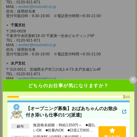
TEL：0120-921-871
MAIL：
worker@nissonet.co.jp
担当：採用担当者
受付可能日時：9:30-19:00 ※電話受付時間⇒9:30-21:00
千葉支社
〒260-0028
千葉市中央区新町18-10 千葉第一生命ビルディング6F
TEL：0120-921-871
MAIL：
worker@nissonet.co.jp
担当：採用担当者
受付可能日時：9:30-19:00 ※電話受付時間⇒9:30-21:00
水戸支社
〒310-0011 茨城県水戸市三の丸1-4-73 水戸京成ビル4F
TEL：0120-921-871
×
MAIL：
worker@nissonet.co.jp
担当：採用担当者
どちらのお仕事が気になりますか？
受付可能日時：9:30-19:00 ※電話受付時間⇒9:30-21:00
1
宇都宮支社
/10
〒320-0811 栃木県宇都宮市大通り1-2-11 フコク生命ビル4F
TEL：0120-921-871
【オープニング募集】おばあちゃんのお散歩
MAIL：
worker@nissonet.co.jp
付き添いも仕事の1つ[派遣]
担当：採用担当者
受付可能日時：9:30-19:00 ※電話受付時間⇒9:30-21:00
無資格未経験：時給1350円～ ■週払
給与
いOK ■扶養内OK ■日収1万800円
高崎支社
以上
埼玉県さいたま市大宮区仲町2-23-2 大宮仲町センタービル3F（さいたま
行田市駅 / 行田駅 / 東行田駅 / …
気になる!