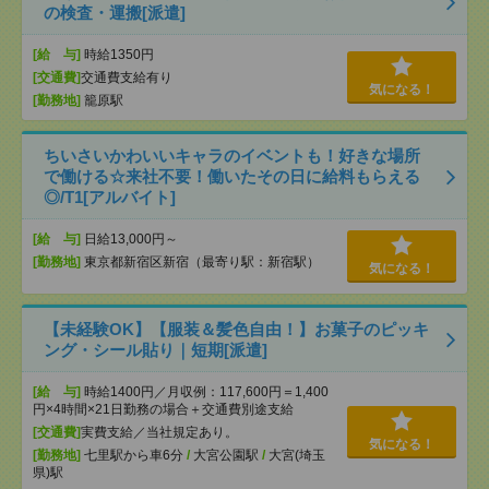
の検査・運搬[派遣]
[給 与]
時給1350円
[交通費]
交通費支給有り
気になる！
[勤務地]
籠原駅
ちいさいかわいいキャラのイベントも！好きな場所
で働ける☆来社不要！働いたその日に給料もらえる
◎/T1[アルバイト]
[給 与]
日給13,000円～
[勤務地]
東京都新宿区新宿（最寄り駅：新宿駅）
気になる！
【未経験OK】【服装＆髪色自由！】お菓子のピッキ
ング・シール貼り｜短期[派遣]
[給 与]
時給1400円／月収例：117,600円＝1,400
円×4時間×21日勤務の場合＋交通費別途支給
[交通費]
実費支給／当社規定あり。
気になる！
[勤務地]
七里駅から車6分
/
大宮公園駅
/
大宮(埼玉
県)駅