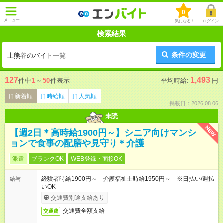
0
メニュー
気になる！
ログイン
検索結果
条件の変更
上熊谷のバイト一覧
127
1,493
件中
1
～
50
件表示
平均時給:
円
新着順
時給順
人気順
掲載日：2026.08.06
未読
NEW
【週2日＊高時給1900円～】シニア向けマンシ
ョンで食事の配膳や見守り＊介護
派遣
ブランクOK
WEB登録・面接OK
経験者時給1900円～ 介護福祉士時給1950円～ ※日払い/週払
給与
いOK
交通費別途支給あり
交通費全額支給
交通費