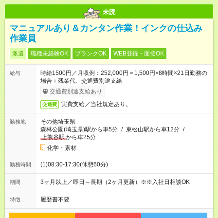
未読
マニュアルあり＆カンタン作業！インクの仕込み
作業員
派遣
職種未経験OK
ブランクOK
WEB登録・面接OK
時給1500円／月収例：252,000円＝1,500円×8時間×21日勤務の
給与
場合＋残業代、交通費別途支給
交通費別途支給あり
実費支給／当社規定あり。
交通費
その他埼玉県
勤務地
森林公園(埼玉県)駅から車5分
/
東松山駅から車12分
/
上熊谷駅
から車25分
化学・素材
(1)08:30-17:30(休憩60分)
勤務時間
3ヶ月以上／即日～長期（2ヶ月更新）※※入社日相談OK
期間
履歴書不要
特徴