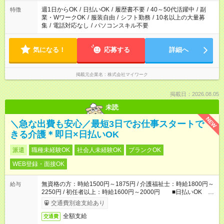
週1日からOK
/
日払いOK
/
履歴書不要
/
40～50代活躍中
/
副
特徴
業・WワークOK
/
服装自由
/
シフト勤務
/
10名以上の大量募
集
/
電話対応なし
/
パソコンスキル不要
気になる！
応募する
詳細へ
掲載元企業名
株式会社マイワーク
掲載日：2026.08.05
未読
NEW
＼急な出費も安心／最短3日でお仕事スタートで
きる介護＊即日×日払いOK
派遣
職種未経験OK
社会人未経験OK
ブランクOK
WEB登録・面接OK
無資格の方：時給1500円～1875円 / 介護福祉士：時給1800円～
給与
2250円 / 初任者以上：時給1600円～2000円 ■日払いOK ■
日収例：1万2000円（時給1500円×8h）
交通費別途支給あり
全額支給
交通費