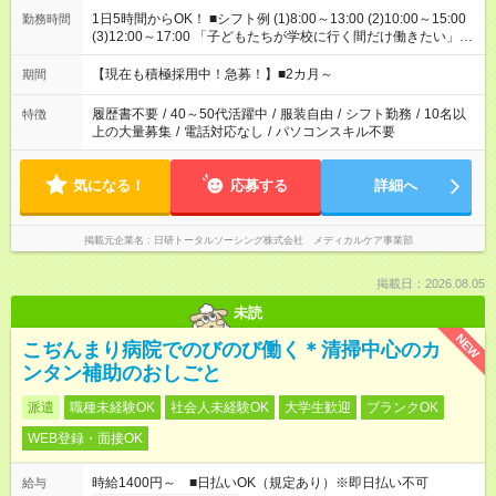
1日5時間からOK！ ■シフト例 (1)8:00～13:00 (2)10:00～15:00
勤務時間
(3)12:00～17:00 「子どもたちが学校に行く間だけ働きたい」
「余裕を持って夕飯の準備がしたい」 「午前中は働いて、午後
はプライベートの時間にしたい」 など、ご希望を教えてくださ
【現在も積極採用中！急募！】■2カ月～
期間
いね。 ※Wワーク希望の方へ 今ご覧のお仕事で希望する勤務時
間と、もう1つのお仕事の勤務時間。 合計で週40時間を超える
履歴書不要
/
40～50代活躍中
/
服装自由
/
シフト勤務
/
10名以
特徴
場合は応募できません。
上の大量募集
/
電話対応なし
/
パソコンスキル不要
気になる！
応募する
詳細へ
掲載元企業名
日研トータルソーシング株式会社 メディカルケア事業部
掲載日：2026.08.05
未読
NEW
こぢんまり病院でのびのび働く＊清掃中心のカ
ンタン補助のおしごと
派遣
職種未経験OK
社会人未経験OK
大学生歓迎
ブランクOK
WEB登録・面接OK
時給1400円～ ■日払いOK（規定あり）※即日払い不可
給与