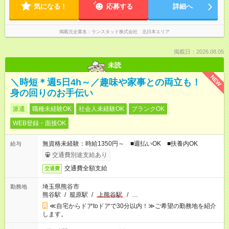
気になる！
応募する
詳細へ
掲載元企業名
ランスタッド株式会社 北日本エリア
掲載日：2026.08.05
未読
NEW
＼時短＊週5日4h～／趣味や家事との両立も！
身の回りのお手伝い
派遣
職種未経験OK
社会人未経験OK
ブランクOK
WEB登録・面接OK
無資格未経験：時給1350円～ ■週払いOK ■扶養内OK
給与
交通費別途支給あり
交通費全額支給
交通費
埼玉県熊谷市
勤務地
熊谷駅
/
籠原駅
/
上熊谷駅
/
…
≪自宅からドアtoドアで30分以内！≫ご希望の勤務地を紹介
します。