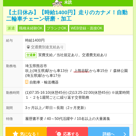
未読
【土日休み】【時給1400円】走りのカナメ！自動
二輪車チェーン研磨・加工
派遣
職種未経験OK
ブランクOK
WEB登録・面接OK
時給1400円
給与
交通費別途支給あり
実費支給／当社規定あり。交通費支給あり
交通費
埼玉県熊谷市
勤務地
吹上(埼玉県)駅から車13分
/
上熊谷駅
から車15分
/
森林公園
(埼玉県)駅から車17分
自動車・輸送機器
(1)07:35-16:10(休憩45分) (2)13:25-22:00(休憩45分) ※就業時間
勤務時間
１・２を1週間ごとに繰り返す交替勤務
3ヶ月以上／即日～長期（2ヶ月更新）
期間
履歴書不要
/
40～50代活躍中
/
10名以上の大量募集
特徴
気になる！
応募する
詳細へ