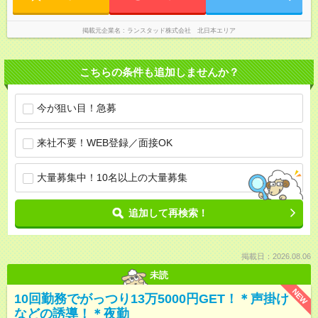
掲載元企業名
ランスタッド株式会社 北日本エリア
こちらの条件も追加しませんか？
今が狙い目！急募
来社不要！WEB登録／面接OK
大量募集中！10名以上の大量募集
追加して再検索！
掲載日：2026.08.06
未読
NEW
10回勤務でがっつり13万5000円GET！＊声掛け
などの誘導！＊夜勤