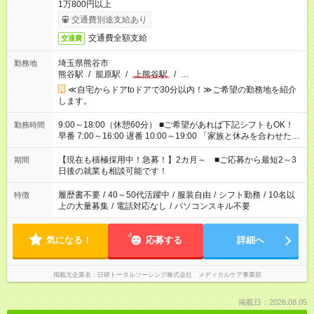
1万800円以上
交通費別途支給あり
交通費全額支給
交通費
埼玉県熊谷市
勤務地
熊谷駅
/
籠原駅
/
上熊谷駅
/
…
≪自宅からドアtoドアで30分以内！≫ご希望の勤務地を紹介
します。
9:00～18:00（休憩60分） ■ご希望があれば下記シフトもOK！
勤務時間
早番 7:00～16:00 遅番 10:00～19:00 「家族と休みを合わせた
い」 「余裕を持って夕飯の準備がしたい」 「できれば残業はし
たくない」 など、ご希望を教えてくださいね。 ※Wワーク希望
【現在も積極採用中！急募！】2カ月～ ■ご応募から最短2～3
期間
の方へ 今ご覧のお仕事で希望する勤務時間と、もう1つのお仕事
日後の就業も相談可能です！
の勤務時間。 合計で週40時間を超える場合は応募できません。
履歴書不要
/
40～50代活躍中
/
服装自由
/
シフト勤務
/
10名以
特徴
上の大量募集
/
電話対応なし
/
パソコンスキル不要
気になる！
応募する
詳細へ
掲載元企業名
日研トータルソーシング株式会社 メディカルケア事業部
掲載日：2026.08.05