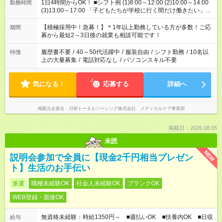
1日4時間からOK！ ■シフト例 (1)8:00～12:00 (2)10:00～14:00
勤務時間
(3)13:00～17:00 「子どもたちが学校に行く間だけ働きたい」
「余裕を持って夕飯の準備がしたい」 「午前中は働いて、午後
はプライベートの時間にしたい」 など、ご希望を教えてくださ
【積極採用中！急募！】＊1年以上勤務している方が多数！ご応
期間
いね。 ※Wワーク希望の方へ 今ご覧のお仕事で希望する勤務時
募から最短2～3日後の就業も相談可能です！
間と、もう1つのお仕事の勤務時間。 合計で週40時間を超える
場合は応募できません。
履歴書不要
/
40～50代活躍中
/
服装自由
/
シフト勤務
/
10名以
特徴
上の大量募集
/
電話対応なし
/
パソコンスキル不要
気になる！
応募する
詳細へ
掲載元企業名
日研トータルソーシング株式会社 メディカルケア事業部
掲載日：2026.08.05
未読
NEW
説明会参加で全員に【現金2千円相当プレゼン
ト】生活のお手伝い
派遣
職種未経験OK
社会人未経験OK
ブランクOK
WEB登録・面接OK
無資格未経験：時給1350円～ ■週払いOK ■扶養内OK ■日収
給与