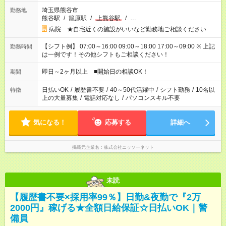
埼玉県熊谷市
勤務地
熊谷駅
/
籠原駅
/
上熊谷駅
/
…
病院 ★自宅近くの施設がいいなど勤務地ご相談ください
【シフト例】 07:00～16:00 09:00～18:00 17:00～09:00 ※ 上記
勤務時間
は一例です！その他シフトもご相談ください！
即日～2ヶ月以上 ■開始日の相談OK！
期間
日払いOK
/
履歴書不要
/
40～50代活躍中
/
シフト勤務
/
10名以
特徴
上の大量募集
/
電話対応なし
/
パソコンスキル不要
気になる！
応募する
詳細へ
掲載元企業名
株式会社ニッソーネット
未読
【履歴書不要×採用率99％】日勤&夜勤で『2万
2000円』稼げる★全額日給保証☆日払いOK｜警
備員