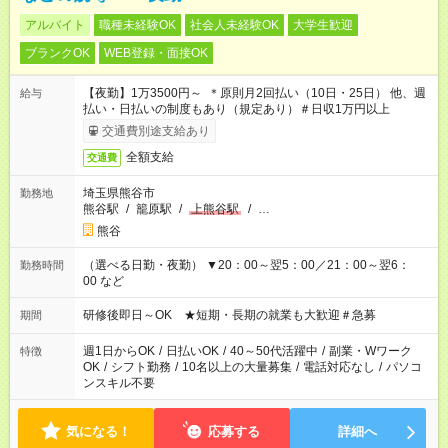
アルバイト
職種未経験OK
社会人未経験OK
大学生歓迎
ブランクOK
WEB登録・面接OK
【夜勤】1万3500円～ ＊原則月2回払い（10日・25日） 他、週
給与
払い・日払いの制度もあり（規定あり）＃日収1万円以上
交通費別途支給あり
全額支給
交通費
埼玉県熊谷市
勤務地
熊谷駅
/
籠原駅
/
上熊谷駅
/
…
熊谷
（選べる日勤・夜勤） ▼20：00～翌5：00／21：00～翌6：
勤務時間
00 など
研修後即日～OK ★短期・長期の就業も大歓迎＃急募
期間
週1日からOK
/
日払いOK
/
40～50代活躍中
/
副業・Wワーク
特徴
OK
/
シフト勤務
/
10名以上の大量募集
/
電話対応なし
/
パソコ
ンスキル不要
気になる！
応募する
詳細へ