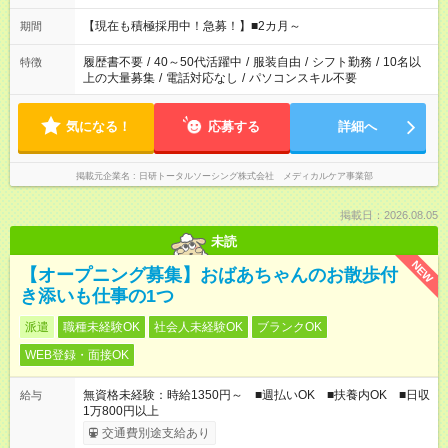
「余裕を持って夕飯の準備がしたい」 「午前中は働いて、午後
はプライベートの時間にしたい」 など、ご希望を教えてくださ
【現在も積極採用中！急募！】■2カ月～
期間
いね。 ※Wワーク希望の方へ 今ご覧のお仕事で希望する勤務時
間と、もう1つのお仕事の勤務時間。 合計で週40時間を超える
履歴書不要
/
40～50代活躍中
/
服装自由
/
シフト勤務
/
10名以
特徴
場合は応募できません。
上の大量募集
/
電話対応なし
/
パソコンスキル不要
気になる！
応募する
詳細へ
掲載元企業名
日研トータルソーシング株式会社 メディカルケア事業部
掲載日：2026.08.05
未読
NEW
【オープニング募集】おばあちゃんのお散歩付
き添いも仕事の1つ
派遣
職種未経験OK
社会人未経験OK
ブランクOK
WEB登録・面接OK
無資格未経験：時給1350円～ ■週払いOK ■扶養内OK ■日収
給与
1万800円以上
交通費別途支給あり