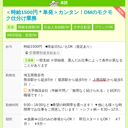
未読
NEW
＜時給1500円＊単発＞カンタン！DMのモクモ
ク仕分け業務
派遣
職種未経験OK
社会人未経験OK
大学生歓迎
ブランクOK
WEB登録・面接OK
時給1500円 ■現金日払いもOK（規定あり）
給与
交通費別途支給あり
一部支給 ※登録後、選んだお仕事によって条件が異なる
交通費
ことがあります
埼玉県熊谷市
勤務地
熊谷駅から徒歩5分
/
籠原駅から徒歩5分
/
上熊谷駅
から徒歩5
分
/
…
大手物流会社（年齢不問／「無理なく続けられる」と好評の
職場です！）
9:00～18:00など ■希望の時間帯を選べます！ ▼他にも様々な時
勤務時間
間帯でお仕事をご用意しています！ ＜シフト例＞ 8:30～12:00
17:00～22:00 13:00～22:00 22:00～翌6:00 など
≪急募≫1日のみの単発からOK！ 即日スタートもOK！ ＃7
期間
月～ ＃8月～