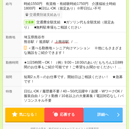
時給1550円 有資格・有経験時給1750円 介護福祉士時給
給与
1800円 ■日払いOK（規定あり）※即日払い不可
交通費別途支給あり
交通費全額支給 ■ガソリン代も全額支給（規定あ
交通費
り） ■無料駐車場もご相談ください
埼玉県熊谷市
勤務地
熊谷駅
/
籠原駅
/
上熊谷駅
/
…
＜選べる勤務地＞シニア向けマンション ※他にもさまざま
な施設をご紹介できます！
★1日5時間～OK！ （例）9:00～18:00のあいだ もちろん1日8時
勤務時間
間のお仕事もご紹介可能です！ご希望をお聞かせください！ ★
家庭の都合でお休みが必要な場合も遠慮なくご相談ください。
※週最低15時間以上の勤務が必要です
短期2ヵ月～のお仕事です。開始日はご相談ください！ ★急募
期間
です！
日払いOK
/
履歴書不要
/
40～50代活躍中
/
副業・WワークOK
/
特徴
服装自由
/
シフト勤務
/
10名以上の大量募集
/
電話対応なし
/
パ
ソコンスキル不要
気になる！
応募する
詳細へ
掲載元企業名
株式会社ネオキャリア ナイス！介護事業部