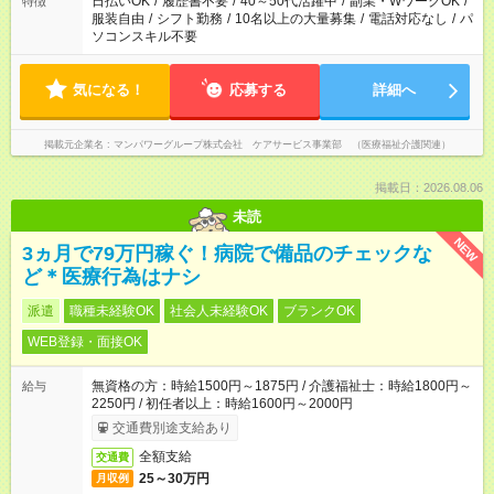
日払いOK
/
履歴書不要
/
40～50代活躍中
/
副業・WワークOK
/
特徴
服装自由
/
シフト勤務
/
10名以上の大量募集
/
電話対応なし
/
パ
ソコンスキル不要
気になる！
応募する
詳細へ
掲載元企業名
マンパワーグループ株式会社 ケアサービス事業部 （医療福祉介護関連）
掲載日：2026.08.06
未読
NEW
3ヵ月で79万円稼ぐ！病院で備品のチェックな
ど＊医療行為はナシ
派遣
職種未経験OK
社会人未経験OK
ブランクOK
WEB登録・面接OK
無資格の方：時給1500円～1875円 / 介護福祉士：時給1800円～
給与
2250円 / 初任者以上：時給1600円～2000円
交通費別途支給あり
全額支給
交通費
25～30万円
月収例