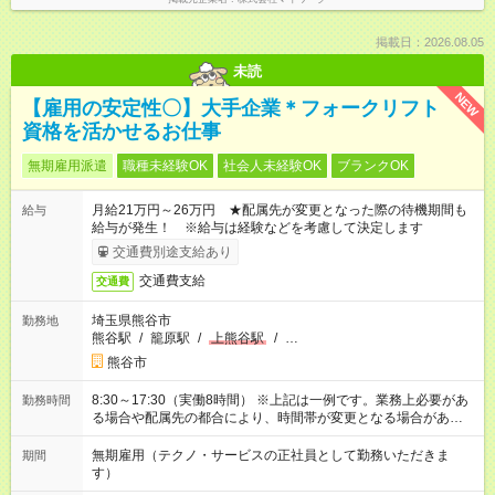
掲載日：2026.08.05
未読
NEW
【雇用の安定性〇】大手企業＊フォークリフト
資格を活かせるお仕事
無期雇用派遣
職種未経験OK
社会人未経験OK
ブランクOK
月給21万円～26万円 ★配属先が変更となった際の待機期間も
給与
給与が発生！ ※給与は経験などを考慮して決定します
交通費別途支給あり
交通費支給
交通費
埼玉県熊谷市
勤務地
熊谷駅
/
籠原駅
/
上熊谷駅
/
…
熊谷市
8:30～17:30（実働8時間） ※上記は一例です。業務上必要があ
勤務時間
る場合や配属先の都合により、時間帯が変更となる場合があり
ます。
無期雇用（テクノ・サービスの正社員として勤務いただきま
期間
す）