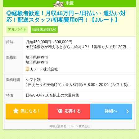
未読
◎経験者歓迎！月収45万円～/日払い・週払い対
応！配送スタッフ/初期費用0円！【Jルート】
アルバイト
職種未経験OK
月給450,000円～800,000円
給与
★配達個数が増えるとさらに給与UP！ 1番稼ぐ人で月120万ほ
ど！ ・主要都市エリア 月収55万円／週5日稼働 月収65万~112
万円／週6日稼働 ・地方郊外エリア 月収40万円／週5日稼働 月
埼玉県熊谷市
勤務地
収40万円~50万円／週6日稼働 ＜モデルイメージ＞ ■月収50万
埼玉県熊谷市
円 (27歳男性/江東区在住)※元建築関係 1日150個配達×25日勤務
Jルート株式会社
(日休み) ■月収80万円(43歳男性/墨田区在住)※元営業 1日200個
配達×25日勤務(月休み) 【試用期間】試用期間なし
シフト制
勤務時間
1日あたりの実働時間：最大8時間/日 8:00～20:00（シフト制/実
働8時間） ※週5日勤務（場所次第では週4も有り） ※配達状況に
よって時間外での勤務可能性有り ※案件により多少の前後あり
日払いOK / 10名以上の大量募集
特徴
※配達が完了次第、帰社OKです
気になる！
応募する
詳細へ
掲載元企業名
Jルート株式会社