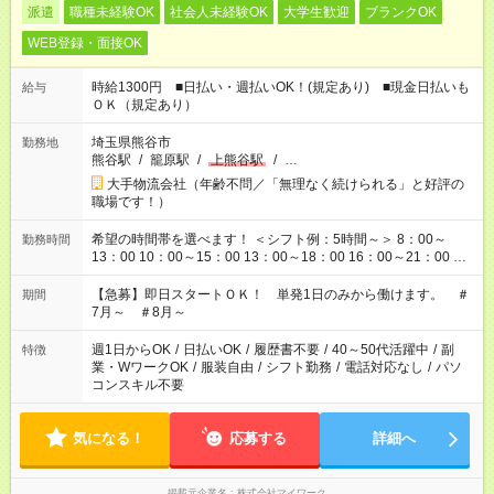
派遣
職種未経験OK
社会人未経験OK
大学生歓迎
ブランクOK
WEB登録・面接OK
時給1300円 ■日払い・週払いOK！(規定あり) ■現金日払いも
給与
ＯＫ（規定あり）
埼玉県熊谷市
勤務地
熊谷駅
/
籠原駅
/
上熊谷駅
/
…
大手物流会社（年齢不問／「無理なく続けられる」と好評の
職場です！）
希望の時間帯を選べます！ ＜シフト例：5時間～＞ 8：00～
勤務時間
13：00 10：00～15：00 13：00～18：00 16：00～21：00 ＜
シフト例：8時間～＞ ・10：00～19：00 ・13：00～22：00 ・
22：00～翌6：00 など！是非ご希望をお聞かせください！
【急募】即日スタートＯＫ！ 単発1日のみから働けます。 ＃
期間
7月～ ＃8月～
週1日からOK
/
日払いOK
/
履歴書不要
/
40～50代活躍中
/
副
特徴
業・WワークOK
/
服装自由
/
シフト勤務
/
電話対応なし
/
パソ
コンスキル不要
気になる！
応募する
詳細へ
掲載元企業名
株式会社マイワーク