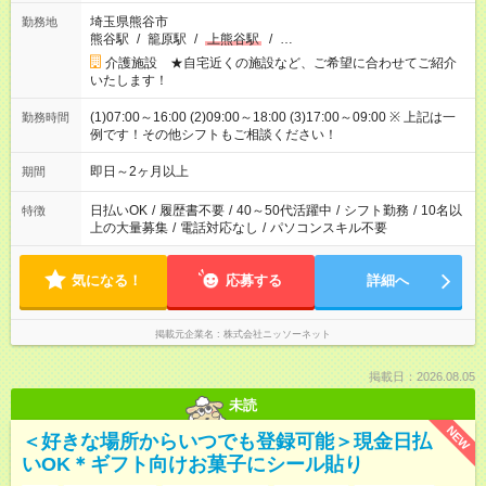
埼玉県熊谷市
勤務地
熊谷駅
/
籠原駅
/
上熊谷駅
/
…
介護施設 ★自宅近くの施設など、ご希望に合わせてご紹介
いたします！
(1)07:00～16:00 (2)09:00～18:00 (3)17:00～09:00 ※ 上記は一
勤務時間
例です！その他シフトもご相談ください！
即日～2ヶ月以上
期間
日払いOK
/
履歴書不要
/
40～50代活躍中
/
シフト勤務
/
10名以
特徴
上の大量募集
/
電話対応なし
/
パソコンスキル不要
気になる！
応募する
詳細へ
掲載元企業名
株式会社ニッソーネット
掲載日：2026.08.05
未読
NEW
＜好きな場所からいつでも登録可能＞現金日払
いOK＊ギフト向けお菓子にシール貼り