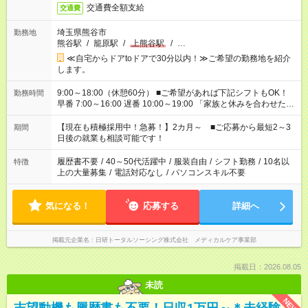
交通費全額支給
交通費
埼玉県熊谷市
勤務地
熊谷駅
/
籠原駅
/
上熊谷駅
/
…
≪自宅からドアtoドアで30分以内！≫ご希望の勤務地を紹介
します。
9:00～18:00（休憩60分） ■ご希望があれば下記シフトもOK！
勤務時間
早番 7:00～16:00 遅番 10:00～19:00 「家族と休みを合わせた
い」 「余裕を持って夕飯の準備がしたい」 「できれば残業はし
たくない」 など、ご希望を教えてくださいね。 ※Wワーク希望
【現在も積極採用中！急募！】2カ月～ ■ご応募から最短2～3
期間
の方へ 今ご覧のお仕事で希望する勤務時間と、もう1つのお仕事
日後の就業も相談可能です！
の勤務時間。 合計で週40時間を超える場合は応募できません。
履歴書不要
/
40～50代活躍中
/
服装自由
/
シフト勤務
/
10名以
特徴
上の大量募集
/
電話対応なし
/
パソコンスキル不要
気になる！
応募する
詳細へ
掲載元企業名
日研トータルソーシング株式会社 メディカルケア事業部
掲載日：2026.08.05
未読
NEW