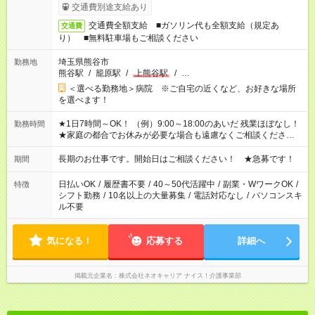
交通費別途支給あり
交通費全額支給 ■ガソリン代も全額支給（規定あ
交通費
り） ■無料駐車場もご相談ください
埼玉県熊谷市
勤務地
熊谷駅
/
籠原駅
/
上熊谷駅
/
…
＜選べる勤務地＞病院 ※ご自宅の近くなど、お好きな場所
を選べます！
★1日7時間～OK！ （例）9:00～18:00のあいだ 残業ほぼなし！
勤務時間
★家庭の都合でお休みが必要な場合も遠慮なくご相談ください。
※シフトはご希望に合わせて調整可能です。 その他、 ＊週4日・
1日7時間 ＊日勤のみ ＊土日休み ＊午前だけ・午後だけ ＊平日
長期のお仕事です。開始日はご相談ください！ ★急募です！
期間
のみ・土日のみ ＊Wワークや扶養内 など、いろんなシフトのお
仕事をご紹介できます！ 登録の際に、あなたのご希望をお聞か
日払いOK
/
履歴書不要
/
40～50代活躍中
/
副業・WワークOK
/
特徴
せください。
シフト勤務
/
10名以上の大量募集
/
電話対応なし
/
パソコンスキ
ル不要
気になる！
応募する
詳細へ
掲載元企業名
株式会社ネオキャリア ナイス！介護事業部