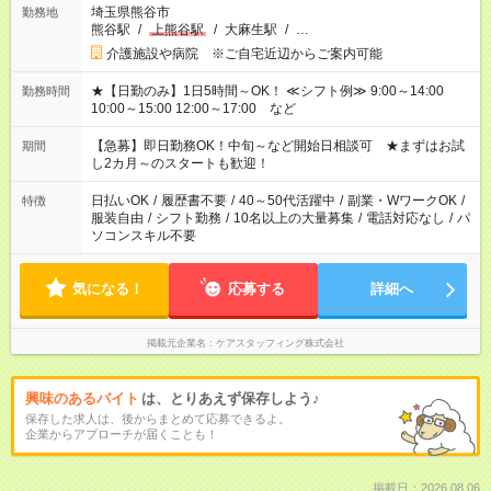
埼玉県熊谷市
勤務地
熊谷駅
/
上熊谷駅
/
大麻生駅
/
…
介護施設や病院 ※ご自宅近辺からご案内可能
★【日勤のみ】1日5時間～OK！ ≪シフト例≫ 9:00～14:00
勤務時間
10:00～15:00 12:00～17:00 など
【急募】即日勤務OK！中旬～など開始日相談可 ★まずはお試
期間
し2カ月～のスタートも歓迎！
日払いOK
/
履歴書不要
/
40～50代活躍中
/
副業・WワークOK
/
特徴
服装自由
/
シフト勤務
/
10名以上の大量募集
/
電話対応なし
/
パ
ソコンスキル不要
気になる！
応募する
詳細へ
掲載元企業名
ケアスタッフィング株式会社
興味のあるバイト
は、とりあえず保存しよう♪
保存した求人は、後からまとめて応募できるよ。
企業からアプローチが届くことも！
掲載日：2026.08.06