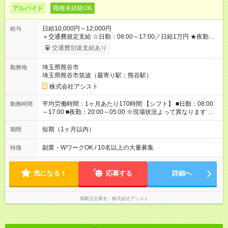
アルバイト
職種未経験OK
日給10,000円～12,000円
給与
＋交通費規定支給 ☆日勤：08:00～17:00／日給1万円 ★夜勤：
20:00～05:00／日給1万2000円 -:+:-:+:-:+:-:+:-:+:- 日勤＋夜勤で 1
交通費別途支給あり
日『2万2000円』も稼げる！ -:+:-:+:-:+:-:+:-:+:- ■選べる支払い方
法 ┗日払い・週払い・月払いOK！ さらに手渡し・振込まで選
埼玉県熊谷市
勤務地
べる！ 日払いは、当日に『現金全額』手渡しです♪ ■残業手当
埼玉県熊谷市筑波（最寄り駅：熊谷駅）
別途支給 ■日給全額保障あり ┗予定時間より早く終わっても日給
は満額支給！ ■資格手当あり ┗施設警備2級など 【試用期間】
株式会社アシスト
試用期間なし
平均労働時間：1ヶ月あたり170時間 【シフト】 ■日勤：08:00
勤務時間
～17:00 ■夜勤：20:00～05:00 ※現場状況よって異なります ※早
く終われば1現場4～8時間勤務もあり ☆週3～勤務OK！ ☆現場
が早く終わっても日給全額保証！ ☆ご希望の方は「日勤＋夜
短期（1ヶ月以内）
期間
勤」も可能！ 平均労働時間：1ヶ月あたり170時間 【シフト】 ■
日勤：08:00～17:00 ■夜勤：20:00～05:00 ※現場状況よって異
副業・WワークOK / 10名以上の大量募集
特徴
なります ※早く終われば1現場4～8時間勤務もあり ☆週3～勤務
OK！ ☆現場が早く終わっても日給全額保証！ ☆ご希望の方は
「日勤＋夜勤」も可能！
気になる！
応募する
詳細へ
掲載元企業名
株式会社アシスト