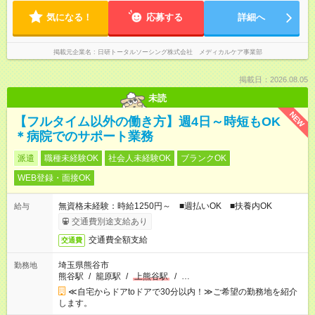
気になる！
応募する
詳細へ
掲載元企業名
日研トータルソーシング株式会社 メディカルケア事業部
掲載日：2026.08.05
未読
NEW
【フルタイム以外の働き方】週4日～時短もOK
＊病院でのサポート業務
派遣
職種未経験OK
社会人未経験OK
ブランクOK
WEB登録・面接OK
無資格未経験：時給1250円～ ■週払いOK ■扶養内OK
給与
交通費別途支給あり
交通費全額支給
交通費
埼玉県熊谷市
勤務地
熊谷駅
/
籠原駅
/
上熊谷駅
/
…
≪自宅からドアtoドアで30分以内！≫ご希望の勤務地を紹介
します。