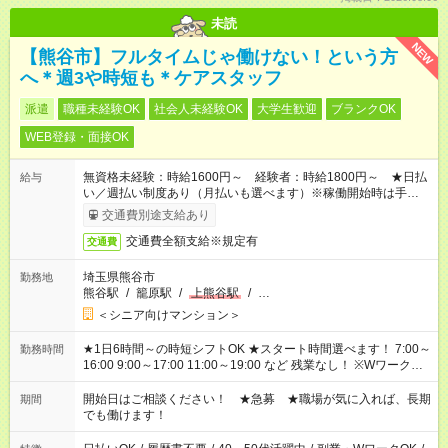
未読
NEW
【熊谷市】フルタイムじゃ働けない！という方
へ＊週3や時短も＊ケアスタッフ
派遣
職種未経験OK
社会人未経験OK
大学生歓迎
ブランクOK
WEB登録・面接OK
無資格未経験：時給1600円～ 経験者：時給1800円～ ★日払
給与
い／週払い制度あり（月払いも選べます）※稼働開始時は手続き
完了次第のお支払いとなります。
交通費別途支給あり
交通費全額支給※規定有
交通費
埼玉県熊谷市
勤務地
熊谷駅
/
籠原駅
/
上熊谷駅
/
…
＜シニア向けマンション＞
★1日6時間～の時短シフトOK ★スタート時間選べます！ 7:00～
勤務時間
16:00 9:00～17:00 11:00～19:00 など 残業なし！ ※Wワークの
場合、他のお仕事と合わせ週40時間超の就業はご案内できませ
ん ※法令に基づき、週20時間以上勤務は社会保険への加入対象
開始日はご相談ください！ ★急募 ★職場が気に入れば、長期
期間
となります ※労働者派遣法（日雇い派遣の原則禁止）により、
でも働けます！
短時間・短期間の就業はご案内が難しい場合があります