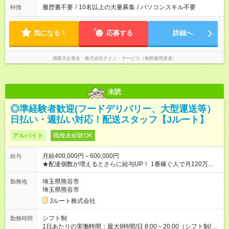
履歴書不要
/
10名以上の大量募集
/
パソコンスキル不要
特徴
気になる！
応募する
詳細へ
掲載元企業名
株式会社テクノ・サービス（無期雇用派遣）
未読
◎準経験者歓迎(フードデリバリー、大型運送等）
日払い・週払い対応！配送スタッフ【Jルート】
アルバイト
職種未経験OK
月給400,000円～600,000円
給与
★配達個数が増えるとさらに給与UP！ 1番稼ぐ人で月120万ほ
ど！ ・主要都市エリア 月収55万円／週5日稼働 月収65万~112
万円／週6日稼働 ・地方郊外エリア 月収40万円／週5日稼働 月
埼玉県熊谷市
勤務地
収40万円~50万円／週6日稼働 ＜モデルイメージ＞ ■月収50万
埼玉県熊谷市
円 (27歳男性/江東区在住)※元建築関係 1日150個配達×25日勤務
Jルート株式会社
(日休み) ■月収80万円(43歳男性/墨田区在住)※元営業 1日200個
配達×25日勤務(月休み) 【試用期間】試用期間なし
シフト制
勤務時間
1日あたりの実働時間：最大8時間/日 8:00～20:00（シフト制/実