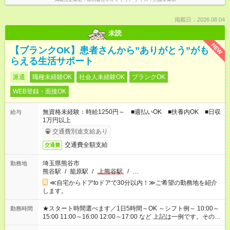
掲載日：2026.08.04
未読
NEW
【ブランクOK】患者さんから”ありがとう”がも
らえる生活サポート
派遣
職種未経験OK
社会人未経験OK
ブランクOK
WEB登録・面接OK
無資格未経験：時給1250円～ ■週払いOK ■扶養内OK ■日収
給与
1万円以上
交通費別途支給あり
交通費全額支給
交通費
埼玉県熊谷市
勤務地
熊谷駅
/
籠原駅
/
上熊谷駅
/
…
≪自宅からドアtoドアで30分以内！≫ご希望の勤務地を紹介
します。
★スタート時間選べます／1日5時間～OK ～シフト例～ 10:00～
勤務時間
15:00 11:00～16:00 12:00～17:00 など 上記は一例です。その他
シフトもご相談ください。 ※Wワークの場合当社と合わせて法