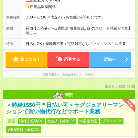
上熊谷駅
から車14分
日用品医薬関係
8:30～17:30 ※表記のうち実働7時間40分です。
勤務時間
長期【ご応募から1週間以内(最短2日目)のスピード就業が可能】
期間
即日～
日払いOK
/
履歴書不要
/
電話対応なし
/
パソコンスキル不要
特徴
気になる！
応募する
詳細へ
掲載元企業名
株式会社テクノ・サービス
掲載日：2026.08.05
未読
NEW
＜時給1550円＊日払い可＞ラグジュアリーマン
ションで買い物代行などサポート業務
派遣
職種未経験OK
社会人未経験OK
大学生歓迎
ブランクOK
WEB登録・面接OK