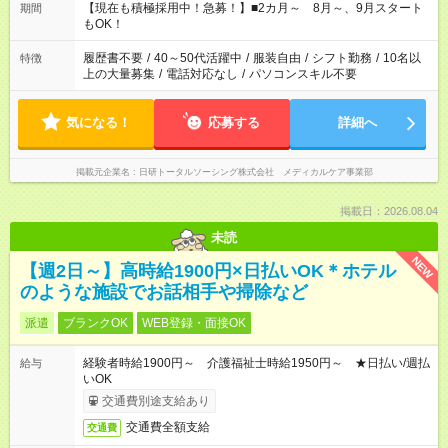
定労働時間が週40時間を超えなければOKです。
【現在も積極採用中！急募！】■2カ月～ 8月～、9月スタート
期間
もOK！
履歴書不要
/
40～50代活躍中
/
服装自由
/
シフト勤務
/
10名以
特徴
上の大量募集
/
電話対応なし
/
パソコンスキル不要
気になる！
応募する
詳細へ
掲載元企業名
日研トータルソーシング株式会社 メディカルケア事業部
掲載日：2026.08.04
未読
NEW
【週2日～】高時給1900円×日払いOK＊ホテル
のような施設でお話相手や掃除など
派遣
ブランクOK
WEB登録・面接OK
経験者時給1900円～ 介護福祉士時給1950円～ ★日払い/週払
給与
いOK
交通費別途支給あり
交通費全額支給
交通費