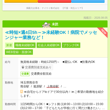
掲載元企業名
テイケイ株式会社 【千葉・埼玉エリア】
掲載日：2026.08.05
未読
NEW
≪時短×週4日5h～≫未経験OK！病院でメッセ
ンジャー業務など！
派遣
職種未経験OK
社会人未経験OK
ブランクOK
WEB登録・面接OK
無資格未経験：時給1250円～ ■週払いOK ■扶養内OK
給与
交通費別途支給あり
交通費全額支給
交通費
埼玉県熊谷市
勤務地
熊谷駅
/
籠原駅
/
上熊谷駅
/
…
≪自宅からドアtoドアで30分以内！≫ご希望の勤務地を紹介
します。
1日5時間からOK！ ■シフト例 (1)8:00～13:00 (2)10:00～15:00
勤務時間
(3)12:00～17:00 「子どもたちが学校に行く間だけ働きたい」