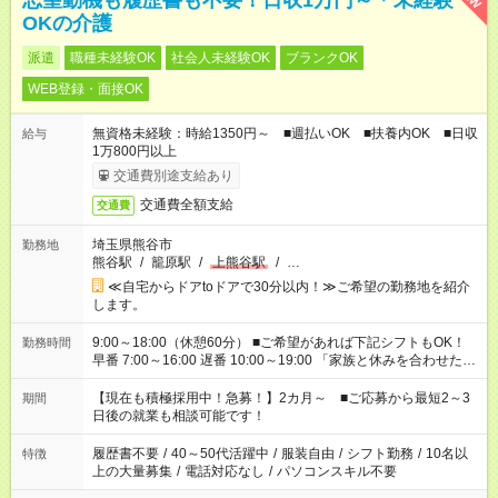
志望動機も履歴書も不要！日収1万円～＊未経験
OKの介護
派遣
職種未経験OK
社会人未経験OK
ブランクOK
WEB登録・面接OK
無資格未経験：時給1350円～ ■週払いOK ■扶養内OK ■日収
給与
1万800円以上
交通費別途支給あり
交通費全額支給
交通費
埼玉県熊谷市
勤務地
熊谷駅
/
籠原駅
/
上熊谷駅
/
…
≪自宅からドアtoドアで30分以内！≫ご希望の勤務地を紹介
します。
9:00～18:00（休憩60分） ■ご希望があれば下記シフトもOK！
勤務時間
早番 7:00～16:00 遅番 10:00～19:00 「家族と休みを合わせた
い」 「余裕を持って夕飯の準備がしたい」 「できれば残業はし
たくない」 など、ご希望を教えてくださいね。 ※Wワーク希望
【現在も積極採用中！急募！】2カ月～ ■ご応募から最短2～3
期間
の方へ 今ご覧のお仕事で希望する勤務時間と、もう1つのお仕事
日後の就業も相談可能です！
の勤務時間。 合計で週40時間を超える場合は応募できません。
履歴書不要
/
40～50代活躍中
/
服装自由
/
シフト勤務
/
10名以
特徴
上の大量募集
/
電話対応なし
/
パソコンスキル不要