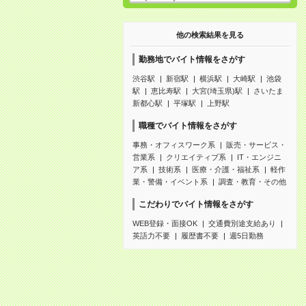
他の検索結果を見る
勤務地でバイト情報をさがす
渋谷駅
新宿駅
横浜駅
大崎駅
池袋
駅
恵比寿駅
大宮(埼玉県)駅
さいたま
新都心駅
平塚駅
上野駅
職種でバイト情報をさがす
事務・オフィスワーク系
販売・サービス・
営業系
クリエイティブ系
IT・エンジニ
ア系
技術系
医療・介護・福祉系
軽作
業・警備・イベント系
調査・教育・その他
こだわりでバイト情報をさがす
WEB登録・面接OK
交通費別途支給あり
英語力不要
履歴書不要
週5日勤務