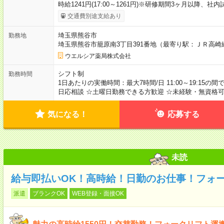
時給1241円(17:00～1261円)※研修期間3ヶ月以降、
交通費別途支給あり
埼玉県熊谷市
勤務地
埼玉県熊谷市籠原南3丁目391番地（最寄り駅：ＪＲ高崎
ウエルシア薬局株式会社
シフト制
勤務時間
1日あたりの実働時間：最大7時間/日 11:00～19:15の
日応相談 ☆土曜日勤務できる方歓迎 ☆未経験・無資格
気になる！
応募する
未読
給与即払いOK！高時給！日勤のお仕事！フォ
派遣
ブランクOK
WEB登録・面接OK