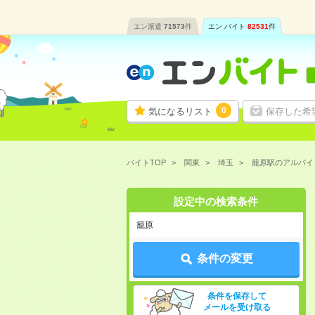
エン派遣
71573
件
エン バイト
82531
件
0
気になるリスト
保存した希
バイトTOP
関東
埼玉
籠原駅のアルバイ
設定中の検索条件
籠原
条件の変更
条件を保存して
メールを受け取る