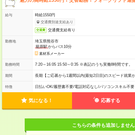
魅力の高時給1550円！交替勤務！フォークリフト運
時給1550円
給与
交通費別途支給あり
交通費支給有り
交通費
埼玉県熊谷市
勤務地
籠原駅
からバス10分
素材系メーカー
7:20～16:05 15:50～0:35 ※表記のうち実働8時間です。
勤務時間
長期【ご応募から1週間以内(最短2日目)のスピード就業
期間
日払いOK
/
履歴書不要
/
電話対応なし
/
パソコンスキル不要
特徴
気になる！
応募する
こちらの条件も追加しません