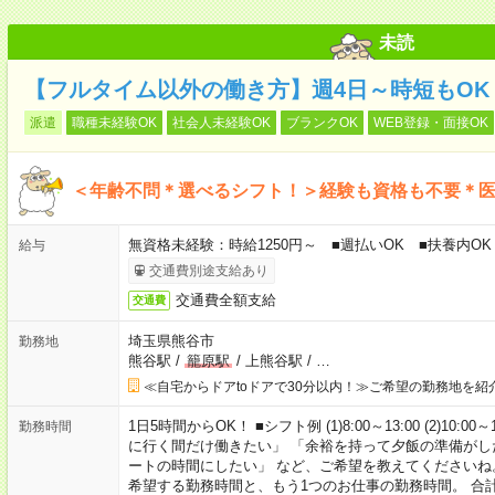
未読
【フルタイム以外の働き方】週4日～時短もO
派遣
職種未経験OK
社会人未経験OK
ブランクOK
WEB登録・面接OK
＜年齢不問＊選べるシフト！＞経験も資格も不要＊
無資格未経験：時給1250円～ ■週払いOK ■扶養内OK
給与
交通費別途支給あり
交通費全額支給
交通費
埼玉県熊谷市
勤務地
熊谷駅
/
籠原駅
/
上熊谷駅
/
…
≪自宅からドアtoドアで30分以内！≫ご希望の勤務地を紹
1日5時間からOK！ ■シフト例 (1)8:00～13:00 (2)10:00～
勤務時間
に行く間だけ働きたい」 「余裕を持って夕飯の準備がし
ートの時間にしたい」 など、ご希望を教えてくださいね
希望する勤務時間と、もう1つのお仕事の勤務時間。 合