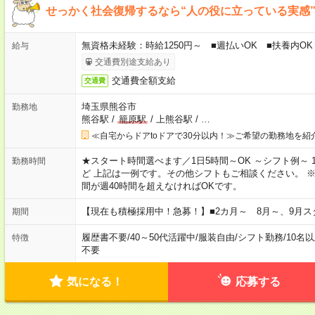
せっかく社会復帰するなら“人の役に立っている実感
無資格未経験：時給1250円～ ■週払いOK ■扶養内OK
給与
交通費別途支給あり
交通費全額支給
交通費
埼玉県熊谷市
勤務地
熊谷駅
/
籠原駅
/
上熊谷駅
/
…
≪自宅からドアtoドアで30分以内！≫ご希望の勤務地を紹
★スタート時間選べます／1日5時間～OK ～シフト例～ 10:00～15:
勤務時間
ど 上記は一例です。その他シフトもご相談ください。 
間が週40時間を超えなければOKです。
【現在も積極採用中！急募！】■2カ月～ 8月～、9月ス
期間
履歴書不要
/
40～50代活躍中
/
服装自由
/
シフト勤務
/
10名
特徴
不要
気になる！
応募する