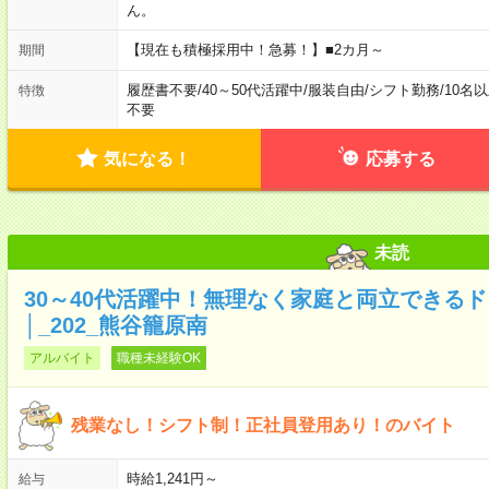
ん。
【現在も積極採用中！急募！】■2カ月～
期間
履歴書不要
/
40～50代活躍中
/
服装自由
/
シフト勤務
/
10名
特徴
不要
気になる！
応募する
未読
30～40代活躍中！無理なく家庭と両立できる
│_202_熊谷籠原南
アルバイト
職種未経験OK
残業なし！シフト制！正社員登用あり！のバイト
時給1,241円～
給与