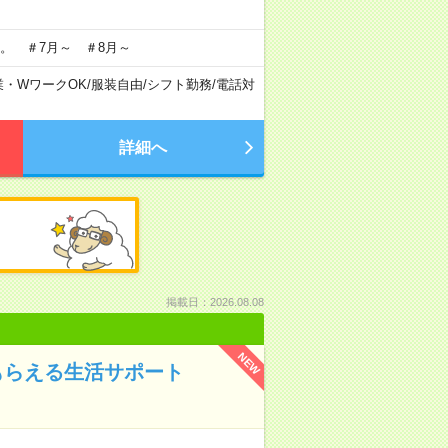
。 ＃7月～ ＃8月～
業・WワークOK
/
服装自由
/
シフト勤務
/
電話対
詳細へ
掲載日：2026.08.08
NEW
もらえる生活サポート