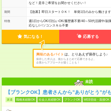
など！是非ご希望をお聞かせください！
【急募】即日スタートＯＫ！ 単発1日のみから働けます
期間
週1日からOK
/
日払いOK
/
履歴書不要
/
40～50代活躍中
/
副
特徴
応なし
/
パソコンスキル不要
気になる！
応募する
興味のあるバイト
は、とりあえず保存しよう♪
保存した求人は、後からまとめて応募できるよ。
企業からアプローチが届くことも！
未読
【ブランクOK】患者さんから”ありがとう”が
派遣
職種未経験OK
社会人未経験OK
ブランクOK
WEB登録・面接OK