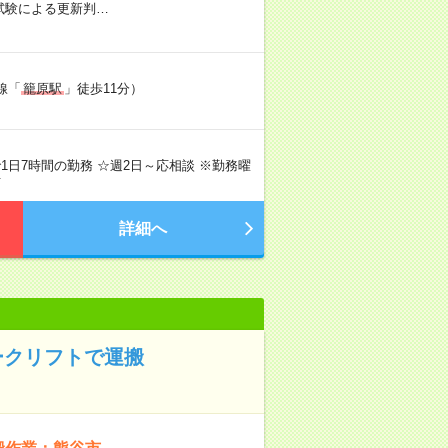
社内試験による更新判…
線「
籠原駅
」徒歩11分）
間で1日7時間の勤務 ☆週2日～応相談 ※勤務曜
可
詳細へ
ークリフトで運搬