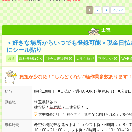
1
2
3
次へ
未読
＜好きな場所からいつでも登録可能＞現金日払
にシール貼り
派遣
職種未経験OK
社会人未経験OK
大学生歓迎
ブランクOK
WEB
負担が少なめ！“しんどくない”軽作業多数あります
時給1300円 ■日払い・週払いOK！(規定あり) ■現
給与
埼玉県熊谷市
勤務地
熊谷駅
/
籠原駅
/
上熊谷駅
/
…
大手物流会社（年齢不問／「無理なく続けられる」と好評
希望の時間帯を選べます！ ＜シフト例：5時間～＞ 8：00～13：
勤務時間
16：00～21：00 ＜シフト例：8時間～＞ ・10：00～19：0