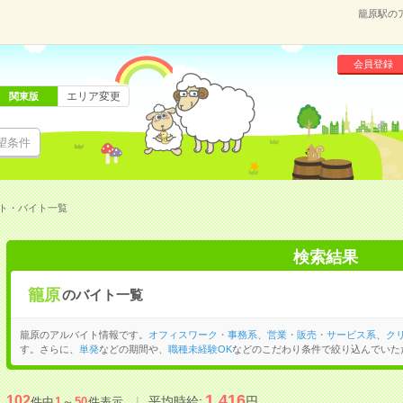
籠原駅の
会員登録
エリア変更
関東版
望条件
ト・バイト一覧
検索結果
籠原
のバイト一覧
籠原のアルバイト情報です。
オフィスワーク・事務系
、
営業・販売・サービス系
、
ク
す。さらに、
単発
などの期間や、
職種未経験OK
などのこだわり条件で絞り込んでいた
1,416
102
平均時給:
円
件中
1
～
50
件表示