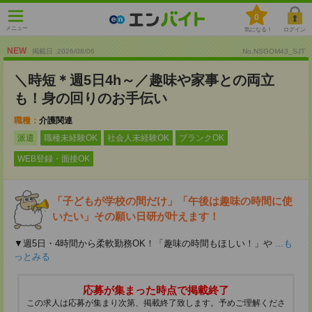
0
メニュー
気になる！
ログイン
NEW
掲載日 :2026
/
08
/
06
No.NSGOM43_SJT
＼時短＊週5日4h～／趣味や家事との両立
も！身の回りのお手伝い
職種：
介護関連
派遣
職種未経験OK
社会人未経験OK
ブランクOK
WEB登録・面接OK
「子どもが学校の間だけ」「午後は趣味の時間に使
いたい」その願い日研が叶えます！
▼週5日・4時間から柔軟勤務OK！「趣味の時間もほしい！」や
...も
っとみる
応募が集まった時点で掲載終了
この求人は応募が集まり次第、掲載終了致します。予めご理解くださ