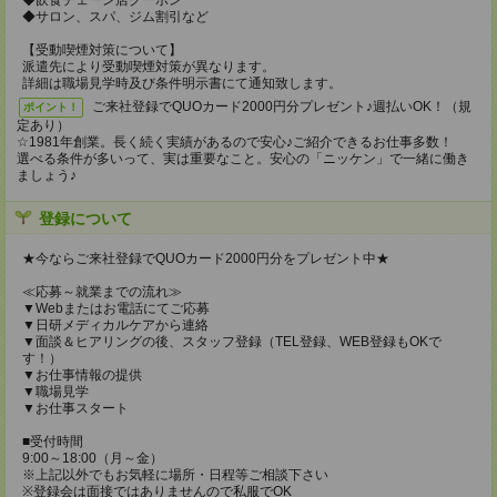
◆飲食チェーン店クーポン
◆サロン、スパ、ジム割引など
【受動喫煙対策について】
派遣先により受動喫煙対策が異なります。
詳細は職場見学時及び条件明示書にて通知致します。
ご来社登録でQUOカード2000円分プレゼント♪週払いOK！（規
ポイント！
定あり）
☆1981年創業。長く続く実績があるので安心♪ご紹介できるお仕事多数！
選べる条件が多いって、実は重要なこと。安心の「ニッケン」で一緒に働き
ましょう♪
登録について
★今ならご来社登録でQUOカード2000円分をプレゼント中★
≪応募～就業までの流れ≫
▼Webまたはお電話にてご応募
▼日研メディカルケアから連絡
▼面談＆ヒアリングの後、スタッフ登録（TEL登録、WEB登録もOKで
す！）
▼お仕事情報の提供
▼職場見学
▼お仕事スタート
■受付時間
9:00～18:00（月～金）
※上記以外でもお気軽に場所・日程等ご相談下さい
※登録会は面接ではありませんので私服でOK