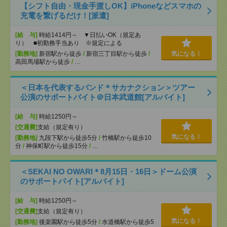
【シフト自由・現金手渡しOK】iPhoneなどスマホの
充電を繋げるだけ！[派遣]
[給 与]
時給1414円～ ▼日払いOK（規定あ
り） ■初勤務手当あり ※規定による
[勤務地]
新宿駅から徒歩
/
新宿三丁目駅から徒歩
/
気になる！
高田馬場駅から徒歩
/
…
＜日本を代表するバンド＊サカナクション＞ツアー
公演のサポートバイト＠日本武道館[アルバイト]
[給 与]
時給1250円～
[交通費]
支給（規定有り）
気になる！
[勤務地]
九段下駅から徒歩5分
/
竹橋駅から徒歩10
分
/
神保町駅から徒歩15分
/
…
＜SEKAI NO OWARI＊8月15日・16日＞ドーム公演
のサポートバイト[アルバイト]
[給 与]
時給1250円～
[交通費]
支給（規定有り）
気になる！
[勤務地]
後楽園駅から徒歩5分
/
水道橋駅から徒歩5