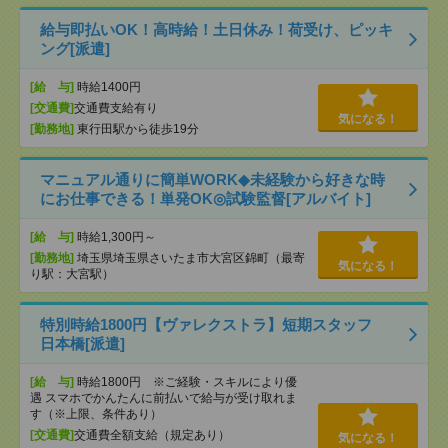
給与即払いOK！高時給！土日休み！荷受け、ピッキ
ング[派遣]
[給 与]
時給1400円
[交通費]
交通費支給有り
気になる！
[勤務地]
東行田駅から徒歩19分
マニュアル通りに簡単WORK◆未経験から好きな時
にお仕事できる！単発OK◎試験監督[アルバイト]
[給 与]
時給1,300円～
[勤務地]
埼玉県埼玉県さいたま市大宮区錦町（最寄
気になる！
り駅：大宮駅）
特別時給1800円【ヴァレクストラ】短期スタッフ
日本橋[派遣]
[給 与]
時給1800円 ※ご経験・スキルにより優
遇 スマホでかんたんに前払いで給与が受け取れま
す（※上限、条件あり）
[交通費]
交通費全額支給（規定あり）
気になる！