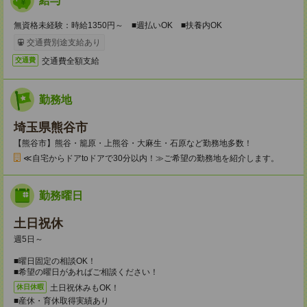
給与
無資格未経験：時給1350円～ ■週払いOK ■扶養内OK
交通費別途支給あり
交通費全額支給
交通費
勤務地
埼玉県熊谷市
【熊谷市】熊谷・籠原・上熊谷・大麻生・石原など勤務地多数！
≪自宅からドアtoドアで30分以内！≫ご希望の勤務地を紹介します。
勤務曜日
土日祝休
週5日～
■曜日固定の相談OK！
■希望の曜日があればご相談ください！
土日祝休みもOK！
休日休暇
■産休・育休取得実績あり