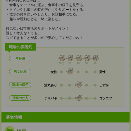
▽具体的なお仕事は…
・食事をテーブルに運ぶ、食事中の様子を見守る。
・トイレやお風呂の時の声かけやサポートをする。
・散歩の付き添いをしたり、お話相手になる。
・趣味や運動などを一緒に楽しむ。
何気ない日常生活のサポートがメイン！
難しく考えなくても、
スグできることが多いので安心してくださいね！
職場の雰囲気
年齢層
20代
30
40
50
60
男女比率
女性
男性
職場の様子
活気あり
しずか
仕事の仕方
テキパキ
コツコツ
募集情報