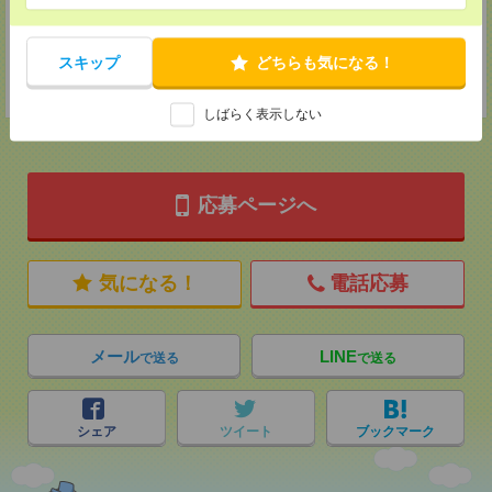
MAIL：
tenshoku@nikken-ts.jp
担当：採用担当
登録交通費
スキップ
どちらも気になる！
★今ならご来社登録でQUOカード2000円分をプレゼント中★
しばらく表示しない
応募ページへ
気になる！
電話応募
メール
LINE
で送る
で送る
シェア
ツイート
ブックマーク