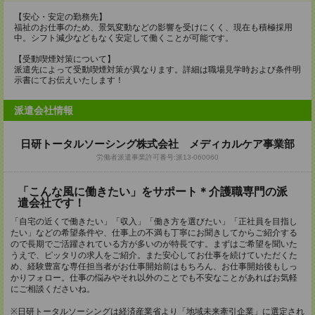
【安心・安定の勤務先】
福祉のお仕事のため、景気変動などの影響を受けにくく、現在も積極採用
中。シフト減少などもなく安定して働くことが可能です。
【受動喫煙対策について】
派遣先によって受動喫煙対策が異なります。詳細は職場見学時および条件明
示書にてお伝えいたします！
派遣会社情報
日研トータルソーシング株式会社 メディカルケア事業部
労働者派遣事業許可番号:派13-060060
「こんな風に働きたい」をサポート＊介護職専門の派
遣会社です！
「自宅の近くで働きたい」「収入」「働き方を選びたい」「正社員を目指し
たい」などの希望条件や、仕事上の不満も丁寧にお聞きしてからご紹介する
ので長期でご活躍されている方が多いのが特長です。まずはご希望を聞いた
うえで、ピッタリの求人をご紹介。また安心してお仕事を続けていただくた
め、経験豊富な専任担当者がお仕事開始前はもちろん、お仕事開始後もしっ
かりフォロー。仕事の悩みやそれ以外のことでも不安なことがあればお気軽
にご相談くださいね。
※日研トータルソーシングは経済産業省より「地域未来牽引企業」に選定され