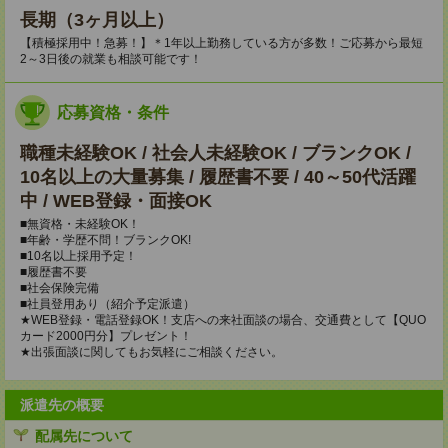
長期（3ヶ月以上）
【積極採用中！急募！】＊1年以上勤務している方が多数！ご応募から最短
2～3日後の就業も相談可能です！
応募資格・条件
職種未経験OK / 社会人未経験OK / ブランクOK /
10名以上の大量募集 / 履歴書不要 / 40～50代活躍
中 / WEB登録・面接OK
■無資格・未経験OK！
■年齢・学歴不問！ブランクOK!
■10名以上採用予定！
■履歴書不要
■社会保険完備
■社員登用あり（紹介予定派遣）
★WEB登録・電話登録OK！支店への来社面談の場合、交通費として【QUO
カード2000円分】プレゼント！
★出張面談に関してもお気軽にご相談ください。
派遣先の概要
配属先について