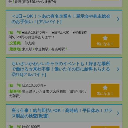
分
/
春日(東京都)駅から徒歩7分
＜1日～OK！＞あの有名企業も！展示会や株主総会
のお手伝い！[アルバイト]
[給 与]
■日給16,840円～ ■日払いOK ■実働3時
間5,120円のお仕事あります！
[交通費]
一部支給
気になる！
[勤務地]
東京駅
/
水道橋駅
/
有楽町駅
/
…
ちいさいかわいいキャラのイベントも！好きな場所
で働ける☆来社不要！働いたその日に給料もらえる
◎/T1[アルバイト]
[給 与]
日給13,000円～
[勤務地]
埼玉県さいたま市大宮区錦町（最寄り駅：
気になる！
大宮駅）
座り仕事！給与即払いOK！高時給！平日休み！ガラ
ス製品の検査[派遣]
[給 与]
時給1600円