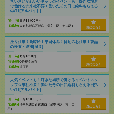
ちいさいかわいいキャラのイベントも！好きな場所
で働ける☆来社不要！働いたその日に給料もらえる
◎/T1[アルバイト]
[給 与]
日給13,000円～
[勤務地]
東京都新宿区新宿（最寄り駅：新宿駅）
気になる！
座り仕事！高時給！平日休み！日勤のお仕事！製品
の検査・運搬[派遣]
[給 与]
時給1350円
[交通費]
交通費支給有り
気になる！
[勤務地]
籠原駅
人気イベントも！好きな場所で働けるイベントスタ
ッフ☆来社不要！働いたその日に給料もらえる日払
い/T1[アルバイト]
[給 与]
日給13,000円～
[勤務地]
埼玉県川口市東川口（最寄り駅：東川口
気になる！
駅）