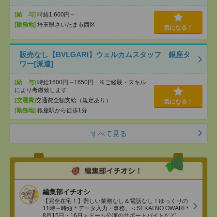
[給 与]
時給1,600円～
[勤務地]
埼玉県さいたま市西区
気になる！
販売なし【BVLGARI】ウェルカムスタッフ 銀座タ
ワー[派遣]
[給 与]
時給1600円～1650円 ※ご経験・スキル
により考慮致します
[交通費]
交通費全額支給（規定あり）
気になる！
[勤務地]
銀座駅から徒歩1分
すべて見る
編集部イチオシ
【完全在宅！】難しい業務なし＆電話なし！ゆっくりの
11時～時短＊データ入力・事務、＜SEKAI NO OWARI＊
8月15日・16日＞ドーム公演のサポートバイトなど