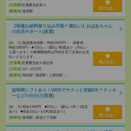
[交通費]
交通費支給有り
気になる！
[勤務地]
籠原駅
【毎週お給料振り込み可能＊週払い】おばあちゃん
の生活サポート[派遣]
[給 与]
無資格未経験：時給1600円～ 経験者：
時給1800円～★日払い／週払い制度あり（月払い
も選べます）※稼働開始時は手続き完了次第のお支
払いとなります。
気になる！
[交通費]
交通費支給※規定有
[月収例]
10～15万円
[勤務地]
熊谷駅
/
籠原駅
/
上熊谷駅
/
…
短時間シフトあり！WEBでサクッと登録OK＊クッキ
ーなどの仕分け[派遣]
[給 与]
時給1500円 ■日払い・週払いOK！(規定
あり) ■現金日払いもOK(規定あり)
気になる！
[勤務地]
新宿駅
/
新宿三丁目駅