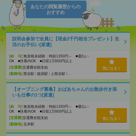
あなたの閲覧履歴からの
おすすめ
説明会参加で全員に【現金2千円相当プレゼント】生
活のお手伝い[派遣]
[給 与]
無資格未経験：時給1350円～ ■週払い
OK ■扶養内OK ■日収1万800円以上
[交通費]
交通費全額支給
気になる！
[勤務地]
熊谷駅
/
籠原駅
/
上熊谷駅
/
…
【オープニング募集】おばあちゃんのお散歩付き添
いも仕事の1つ[派遣]
[給 与]
無資格未経験：時給1350円～ ■週払い
OK ■扶養内OK ■日収1万800円以上
[交通費]
交通費全額支給
気になる！
[勤務地]
北本駅