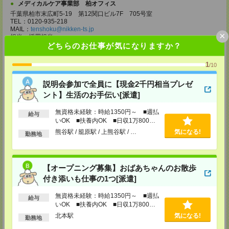
メディカルケア事業部 柏オフィス
千葉県柏市末広町5-19 第12関口ビル7F 705号室
TEL：0120-935-218
MAIL：
tenshoku@nikken-ts.jp
×
担当：採用担当
どちらのお仕事が気になりますか？
メディカルケア事業部 新宿オフィス
東京都新宿区新宿2-3-10 新宿御苑ビル6階
1
/10
TEL：0120-457-235
MAIL：
tenshoku@nikken-ts.jp
説明会参加で全員に【現金2千円相当プレゼ
担当：採用担当
ント】生活のお手伝い[派遣]
メディカルケア事業部 立川事業所
東京都立川市錦町1-12-14
無資格未経験：時給1350円～ ■週払
給与
TEL：0120-934-200
いOK ■扶養内OK ■日収1万800円
MAIL：
tenshoku@nikken-ts.jp
以上
熊谷駅 / 籠原駅 / 上熊谷駅 / …
気になる!
担当：採用担当
勤務地
メディカルケア事業部 町田オフィス
東京都町田市森野1-7-23 大樹生命町田ビル6F
【オープニング募集】おばあちゃんのお散歩
TEL：0120-453-285
MAIL：
tenshoku@nikken-ts.jp
付き添いも仕事の1つ[派遣]
担当：採用担当
無資格未経験：時給1350円～ ■週払
メディカルケア事業部 横浜オフィス
給与
いOK ■扶養内OK ■日収1万800円
神奈川県横浜市保土ケ谷区神戸町134 横浜ビジネスパークサウスタワー
以上
北本駅
気になる!
2F B区画
勤務地
TEL：0120-901-799