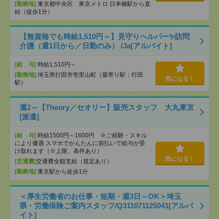
[勤務地]
東京都中央区 東京メトロ 日本橋駅から直
結（徒歩1分）
【無資格でも時給1,510円～】見守りヘルパー✨訪問
介護（週1日から／日勤のみ） /Ja[アルバイト]
[給 与]
時給1,510円～
[勤務地]
埼玉県行田市壱里山町（最寄り駅：行田
気になる！
駅）
週2～【Theory／セオリー】販売スタッフ 大丸東京
[派遣]
[給 与]
時給1500円～1600円 ※ご経験・スキル
により優遇 スマホでかんたんに前払いで給与が受
け取れます（※上限、条件あり）
気になる！
[交通費]
交通費全額支給（規定あり）
[勤務地]
東京駅から徒歩1分
＜厚生労働省のお仕事・短期・週3日～OK＞埼玉
県・労働保険ご案内スタッフ/Q311071125041[アルバ
イト]