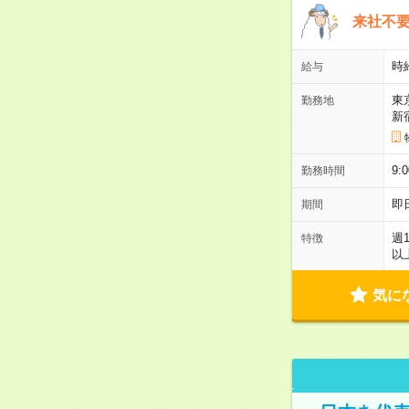
来社不要
時
給与
東
勤務地
新
9:
勤務時間
即
期間
週
特徴
以
気に