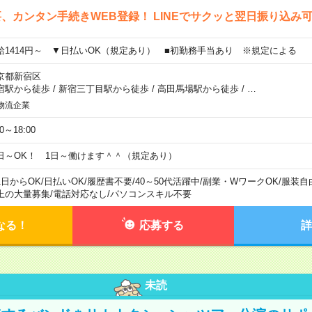
、カンタン手続きWEB登録！ LINEでサクッと翌日振り込み
給1414円～ ▼日払いOK（規定あり） ■初勤務手当あり ※規定による
京都新宿区
宿駅から徒歩
/
新宿三丁目駅から徒歩
/
高田馬場駅から徒歩
/
…
物流企業
00～18:00
日～OK！ 1日～働けます＾＾（規定あり）
1日からOK
/
日払いOK
/
履歴書不要
/
40～50代活躍中
/
副業・WワークOK
/
服装自
上の大量募集
/
電話対応なし
/
パソコンスキル不要
なる！
応募する
詳
未読