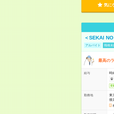
気に
＜SEKAI 
アルバイト
職種未
最高のラ
時
給与
交
東
勤務地
後