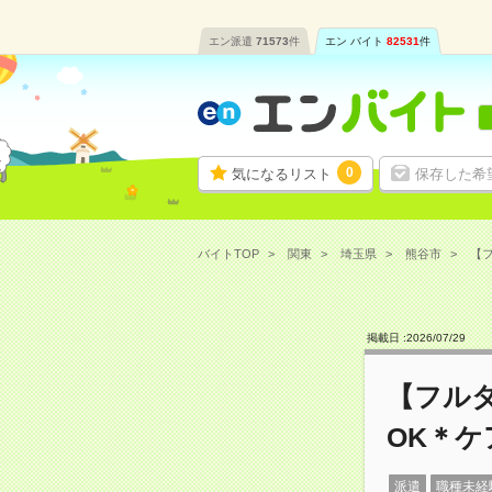
エン派遣
71573
件
エン バイト
82531
件
0
気になるリスト
保存した希
バイトTOP
関東
埼玉県
熊谷市
【フ
掲載日 :
2026
/
07
/
29
【フル
OK＊
派遣
職種未経