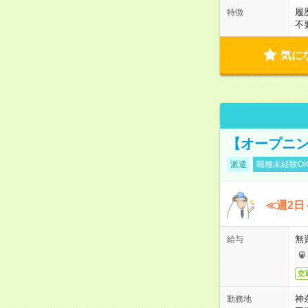
履
特徴
不
気に
【オープニン
派遣
職種未経験O
≪週2日
無
給与
交
神
勤務地