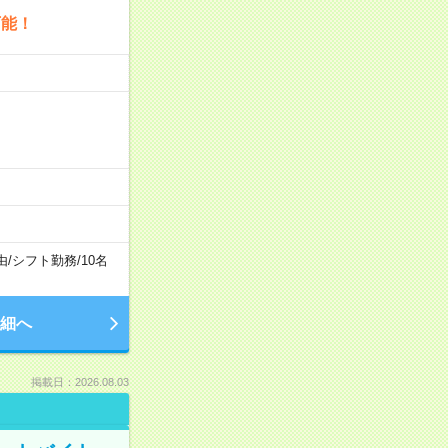
可能！
由
/
シフト勤務
/
10名
細へ
掲載日：2026.08.03