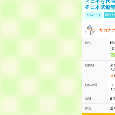
＜日本を代
＠日本武道
アルバイト
職種未
サカナク
時
給与
交
東
勤務地
九
＜シ
勤務時間
き
9
期間
週
特徴