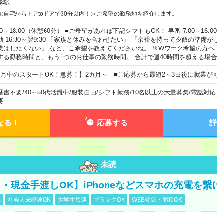
塚駅
≪自宅からドアtoドアで30分以内！≫ご希望の勤務地を紹介します。
00～18:00（休憩60分） ■ご希望があれば下記シフトもOK！ 早番 7:00～16:00 遅
勤 16:30～翌9:30 「家族と休みを合わせたい」 「余裕を持って夕飯の準備
業はしたくない」 など、ご希望を教えてくださいね。 ※Wワーク希望の方へ
する勤務時間と、もう1つのお仕事の勤務時間。 合計で週40時間を超える場
8月中のスタートOK！急募！】2カ月～ ■ご応募から最短2～3日後に就業が
歴書不要
/
40～50代活躍中
/
服装自由
/
シフト勤務
/
10名以上の大量募集
/
電話対応
要
なる！
応募する
詳
未読
・現金手渡しOK】iPhoneなどスマホの充電を繋
K
社会人未経験OK
大学生歓迎
ブランクOK
WEB登録・面接OK