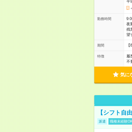
平
9:
勤務時間
夜
残
望
【
期間
履
特徴
不
気に
【シフト自由
派遣
職種未経験O