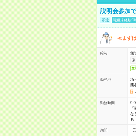
説明会参加で
派遣
職種未経験O
≪まずは
無
給与
交
埼
勤務地
熊
9:
勤務時間
「
な
も
【
期間