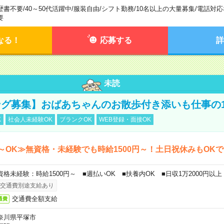
歴書不要
/
40～50代活躍中
/
服装自由
/
シフト勤務
/
10名以上の大量募集
/
電話対応
要
なる！
応募する
詳
未読
グ募集】おばあちゃんのお散歩付き添いも仕事の
K
社会人未経験OK
ブランクOK
WEB登録・面接OK
～OK≫無資格・未経験でも時給1500円～！土日祝休みもOK
資格未経験：時給1500円～ ■週払いOK ■扶養内OK ■日収1万2000円以上
交通費別途支給あり
交通費全額支給
通費
奈川県平塚市