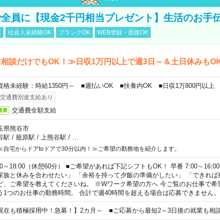
全員に【現金2千円相当プレゼント】生活のお手
K
社会人未経験OK
ブランクOK
WEB登録・面接OK
相談だけでもOK！≫日収1万円以上で週3日～＆土日休みもO
資格未経験：時給1350円～ ■週払いOK ■扶養内OK ■日収1万800円以上
交通費別途支給あり
交通費全額支給
通費
玉県熊谷市
谷駅
/
籠原駅
/
上熊谷駅
/
…
≪自宅からドアtoドアで30分以内！≫ご希望の勤務地を紹介します。
00～18:00（休憩60分） ■ご希望があれば下記シフトもOK！ 早番 7:00～16:00 遅
家族と休みを合わせたい」 「余裕を持って夕飯の準備がしたい」 「できれば
ど、ご希望を教えてくださいね。 ※Wワーク希望の方へ 今ご覧のお仕事で希
う1つのお仕事の勤務時間。 合計で週40時間を超える場合は応募できません。
現在も積極採用中！急募！】2カ月～ ■ご応募から最短2～3日後の就業も相