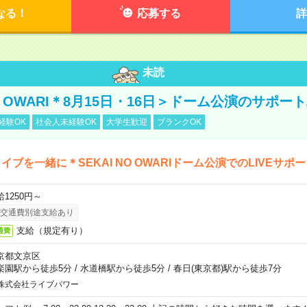
なる！
応募する
詳
未読
NO OWARI＊8月15日・16日＞ドーム公演のサポー
経験OK
社会人未経験OK
大学生歓迎
ブランクOK
イブを一緒に＊SEKAI NO OWARIドーム公演でのLIVEサポ
給1250円～
交通費別途支給あり
支給（規定有り）
通費
京都文京区
楽園駅から徒歩5分
/
水道橋駅から徒歩5分
/
春日(東京都)駅から徒歩7分
株式会社ライブパワー