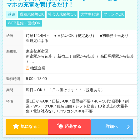
マホの充電を繋げるだけ！
派遣
職種未経験OK
社会人未経験OK
大学生歓迎
ブランクOK
WEB登録・面接OK
時給1414円～ ▼日払いOK（規定あり） ■初勤務手当あり
給与
※規定による
東京都新宿区
勤務地
新宿駅から徒歩
/
新宿三丁目駅から徒歩
/
高田馬場駅から徒歩
/
…
物流企業
9:00～18:00
勤務時間
即日～OK！ 1日～働けます＾＾（規定あり）
期間
週1日からOK
/
日払いOK
/
履歴書不要
/
40～50代活躍中
/
副
特徴
業・WワークOK
/
服装自由
/
シフト勤務
/
10名以上の大量募
集
/
電話対応なし
/
パソコンスキル不要
気になる！
応募する
詳細へ