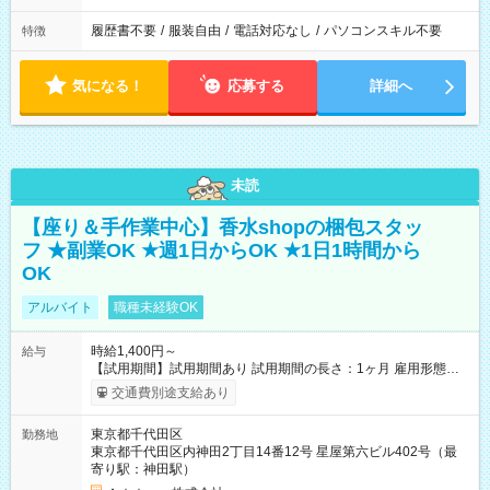
履歴書不要
/
服装自由
/
電話対応なし
/
パソコンスキル不要
特徴
気になる！
応募する
詳細へ
未読
【座り＆手作業中心】香水shopの梱包スタッ
フ ★副業OK ★週1日からOK ★1日1時間から
OK
アルバイト
職種未経験OK
時給1,400円～
給与
【試用期間】試用期間あり 試用期間の長さ：1ヶ月 雇用形態、
給与は本採用時と同じです。
交通費別途支給あり
東京都千代田区
勤務地
東京都千代田区内神田2丁目14番12号 星屋第六ビル402号（最
寄り駅：神田駅）