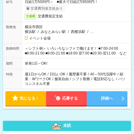
日給1万5000円～ ■最大で日給2万8500円！
給与
交通費別途支給あり
交通費規定支給
交通費
横浜市西区
勤務地
横浜駅
/
みなとみらい駅
/
西横浜駅
/
…
イベント会場
＜シフト例＞ いろいろなシフトで働けます！ ■7:00-24:00
勤務時間
■8:00-21:00 ■9:00-21:00 ■18:00-翌7:00 ■20:30-翌11:00 など
単発1日～OK!
期間
週1日からOK
/
日払いOK
/
履歴書不要
/
40～50代活躍中
/
副
特徴
業・WワークOK
/
服装自由
/
シフト勤務
/
電話対応なし
/
パソ
コンスキル不要
気になる！
応募する
詳細へ
未読