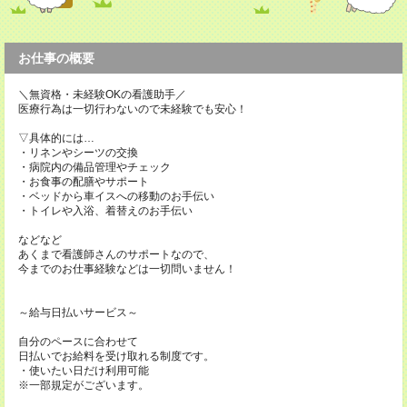
お仕事の概要
＼無資格・未経験OKの看護助手／
医療行為は一切行わないので未経験でも安心！
▽具体的には…
・リネンやシーツの交換
・病院内の備品管理やチェック
・お食事の配膳やサポート
・ベッドから車イスへの移動のお手伝い
・トイレや入浴、着替えのお手伝い
などなど
あくまで看護師さんのサポートなので、
今までのお仕事経験などは一切問いません！
～給与日払いサービス～
自分のペースに合わせて
日払いでお給料を受け取れる制度です。
・使いたい日だけ利用可能
※一部規定がございます。