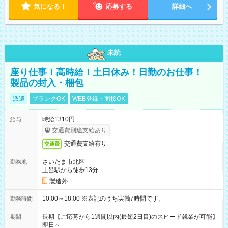
気になる！
応募する
詳細へ
未読
座り仕事！高時給！土日休み！日勤のお仕事！
製品の封入・梱包
派遣
ブランクOK
WEB登録・面接OK
時給1310円
給与
交通費別途支給あり
交通費支給有り
交通費
さいたま市北区
勤務地
土呂駅から徒歩13分
製造外
10:00～18:00 ※表記のうち実働7時間です。
勤務時間
長期【ご応募から1週間以内(最短2日目)のスピード就業が可能】
期間
即日～