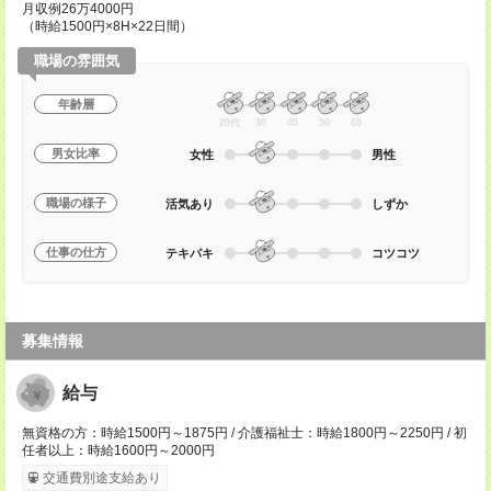
月収例26万4000円
（時給1500円×8H×22日間）
職場の雰囲気
年齢層
20代
30
40
50
60
男女比率
女性
男性
職場の様子
活気あり
しずか
仕事の仕方
テキパキ
コツコツ
募集情報
給与
無資格の方：時給1500円～1875円 / 介護福祉士：時給1800円～2250円 / 初
任者以上：時給1600円～2000円
交通費別途支給あり