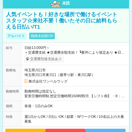
未読
人気イベントも！好きな場所で働けるイベント
スタッフ☆来社不要！働いたその日に給料もら
える日払い/T1
アルバイト
職種未経験OK
日給13,000円～
給与
＋交通費支給 ★交通費全額支給！ ┗案件により規定あり ★日払
いOK！（規定あり） ┗働いたその日に現金GET♪ お仕事後はコ
交通費別途支給あり
ンビニATMから 日払い分を引き落とせます！ 【試用期間】試
用期間なし
埼玉県川口市
勤務地
埼玉県川口市東川口（最寄り駅：東川口駅）
株式会社ワンベルウッズ
勤務時間は指定なし
勤務時間
変形労働時間制 想定労働時間160時間/月 【シフト例】 ・8：00
～21：00
単発・1日のみOK
期間
週1日からOK / 日払いOK / 副業・WワークOK / 10名以上の大量
特徴
募集