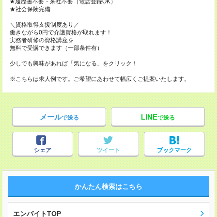
★履歴書不要・来社不要（電話登録OK）
★社会保険完備
＼資格取得支援制度あり／
働きながら0円で介護資格が取れます！
実務者研修の資格講座を
無料で受講できます（一部条件有）
少しでも興味があれば「気になる」をクリック！
※こちらは求人例です。ご希望にあわせて幅広くご提案いたします。
メール
LINE
で送る
で送る
シェア
ツイート
ブックマーク
かんたん検索はこちら
エンバイトTOP