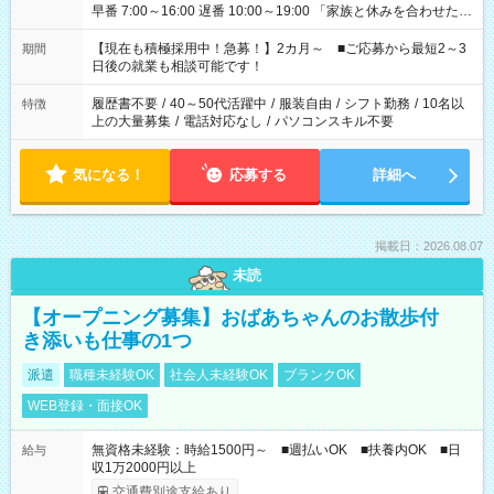
早番 7:00～16:00 遅番 10:00～19:00 「家族と休みを合わせた
い」 「余裕を持って夕飯の準備がしたい」 「できれば残業はし
たくない」 など、ご希望を教えてくださいね。 ※Wワーク希望
【現在も積極採用中！急募！】2カ月～ ■ご応募から最短2～3
期間
の方へ 今ご覧のお仕事で希望する勤務時間と、もう1つのお仕事
日後の就業も相談可能です！
の勤務時間。 合計で週40時間を超える場合は応募できません。
履歴書不要
/
40～50代活躍中
/
服装自由
/
シフト勤務
/
10名以
特徴
上の大量募集
/
電話対応なし
/
パソコンスキル不要
気になる！
応募する
詳細へ
掲載日：2026.08.07
未読
【オープニング募集】おばあちゃんのお散歩付
き添いも仕事の1つ
派遣
職種未経験OK
社会人未経験OK
ブランクOK
WEB登録・面接OK
無資格未経験：時給1500円～ ■週払いOK ■扶養内OK ■日
給与
収1万2000円以上
交通費別途支給あり