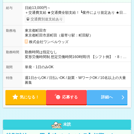
日給13,000円～
給与
＋交通費支給 ★交通費全額支給！ ┗案件により規定あり ★日払
いOK！（規定あり） ┗働いたその日に現金GET♪ お仕事後はコ
交通費別途支給あり
ンビニATMから 日払い分を引き落とせます！ 【試用期間】試
用期間なし
東京都町田市
勤務地
東京都町田市原町田（最寄り駅：町田駅）
株式会社ワンベルウッズ
勤務時間は指定なし
勤務時間
変形労働時間制 想定労働時間160時間/月 【シフト例】 ・8：00
～21：00
単発・1日のみOK
期間
週1日からOK / 日払いOK / 副業・WワークOK / 10名以上の大量
特徴
募集
気になる！
応募する
詳細へ
未読