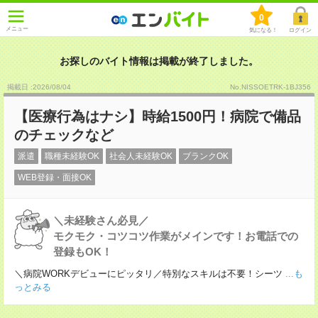
0
メニュー
気になる！
ログイン
お探しのバイト情報は掲載が終了しました。
掲載日 :2026
/
08
/
04
No.NISSOETRK-1BJ356
【医療行為はナシ】時給1500円！病院で備品
のチェックなど
派遣
職種未経験OK
社会人未経験OK
ブランクOK
WEB登録・面接OK
＼未経験さん必見／
モクモク・コツコツ作業がメインです！お電話での
登録もOK！
＼病院WORKデビューにピッタリ／特別なスキルは不要！シーツ
...も
っとみる