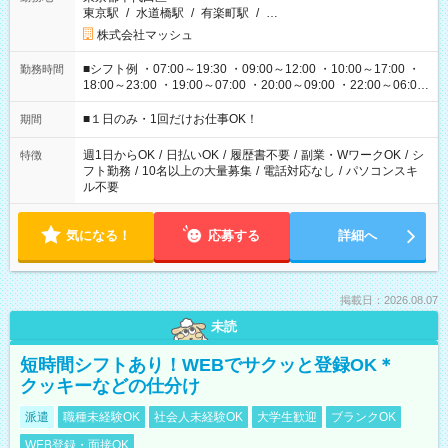
東京駅
/
水道橋駅
/
有楽町駅
/
…
株式会社マッシュ
■シフト例 ・07:00～19:30 ・09:00～12:00 ・10:00～17:00 ・
勤務時間
18:00～23:00 ・19:00～07:00 ・20:00～09:00 ・22:00～06:00
etc ★最短で3時間で5,120円のお仕事から 15時間で2万円近く稼
げるお仕事も！ ご希望のお時間に合わせてご紹介！ ※シフトは
■１日のみ・1回だけお仕事OK！
期間
現場によって異なります。 ※勿論、休憩時間はあるのでご安心
ください！
週1日からOK
/
日払いOK
/
履歴書不要
/
副業・WワークOK
/
シ
特徴
フト勤務
/
10名以上の大量募集
/
電話対応なし
/
パソコンスキ
ル不要
気になる！
応募する
詳細へ
掲載日：2026.08.07
未読
短時間シフトあり！WEBでサクッと登録OK＊
クッキーなどの仕分け
派遣
職種未経験OK
社会人未経験OK
大学生歓迎
ブランクOK
WEB登録・面接OK