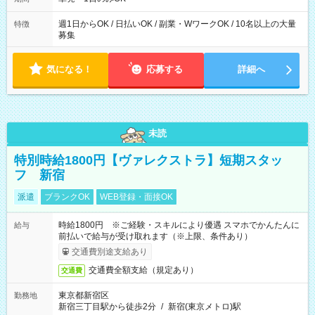
た時間になります。
週1日からOK / 日払いOK / 副業・WワークOK / 10名以上の大量
特徴
募集
気になる！
応募する
詳細へ
未読
特別時給1800円【ヴァレクストラ】短期スタッ
フ 新宿
派遣
ブランクOK
WEB登録・面接OK
時給1800円 ※ご経験・スキルにより優遇 スマホでかんたんに
給与
前払いで給与が受け取れます（※上限、条件あり）
交通費別途支給あり
交通費全額支給（規定あり）
交通費
東京都新宿区
勤務地
新宿三丁目駅から徒歩2分
/
新宿(東京メトロ)駅