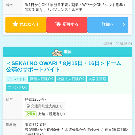
週1日からOK
/
履歴書不要
/
副業・WワークOK
/
シフト勤務
/
特徴
電話対応なし
/
パソコンスキル不要
気になる！
応募する
詳細へ
掲載日：2026.08.04
未読
＜SEKAI NO OWARI＊8月15日・16日＞ドーム
公演のサポートバイト
アルバイト
職種未経験OK
社会人未経験OK
大学生歓迎
ブランクOK
時給1250円～
給与
交通費別途支給あり
支給（規定有り）
交通費
東京都文京区
勤務地
後楽園駅から徒歩5分
/
水道橋駅から徒歩5分
/
春日(東京都)駅
から徒歩7分