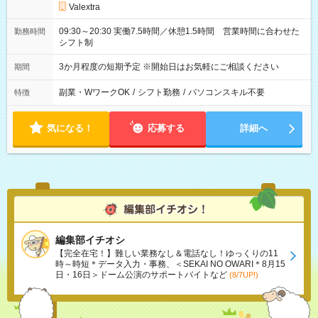
Valextra
09:30～20:30 実働7.5時間／休憩1.5時間 営業時間に合わせた
勤務時間
シフト制
3か月程度の短期予定 ※開始日はお気軽にご相談ください
期間
副業・WワークOK
/
シフト勤務
/
パソコンスキル不要
特徴
気になる！
応募する
詳細へ
編集部イチオシ
【完全在宅！】難しい業務なし＆電話なし！ゆっくりの11
時～時短＊データ入力・事務、＜SEKAI NO OWARI＊8月15
日・16日＞ドーム公演のサポートバイトなど
(8/7UP!)