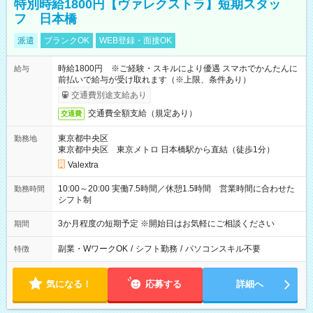
特別時給1800円【ヴァレクストラ】短期スタッ
フ 日本橋
派遣
ブランクOK
WEB登録・面接OK
時給1800円 ※ご経験・スキルにより優遇 スマホでかんたんに
給与
前払いで給与が受け取れます（※上限、条件あり）
交通費別途支給あり
交通費全額支給（規定あり）
交通費
東京都中央区
勤務地
東京都中央区 東京メトロ 日本橋駅から直結（徒歩1分）
Valextra
10:00～20:00 実働7.5時間／休憩1.5時間 営業時間に合わせた
勤務時間
シフト制
3か月程度の短期予定 ※開始日はお気軽にご相談ください
期間
副業・WワークOK
/
シフト勤務
/
パソコンスキル不要
特徴
気になる！
応募する
詳細へ