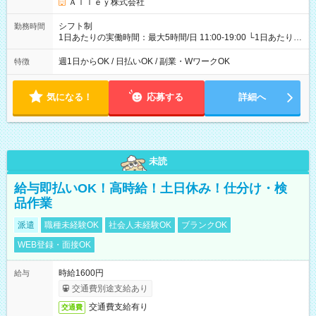
Ａｌｌｅｙ株式会社
シフト制
勤務時間
1日あたりの実働時間：最大5時間/日 11:00-19:00 └1日あたりの
実働時間：1-5時間 └上記の時間帯内であれば、いつでも勤務可
能！ └平日・土曜日の中で、お好きな曜日でご勤務いただけま
週1日からOK / 日払いOK / 副業・WワークOK
特徴
す！ 【シフト例】 ・11:00～14:00 ・16:30～19:00 ・13:00～
18:00 などのように、自由な働き方が可能なお仕事です！
気になる！
応募する
詳細へ
未読
給与即払いOK！高時給！土日休み！仕分け・検
品作業
派遣
職種未経験OK
社会人未経験OK
ブランクOK
WEB登録・面接OK
時給1600円
給与
交通費別途支給あり
交通費支給有り
交通費