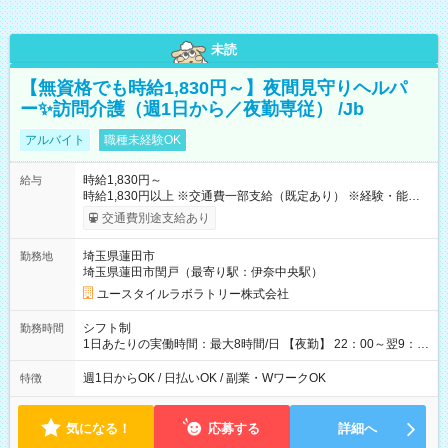
未読
【無資格でも時給1,830円～】夜間見守りヘルパ
ー✨訪問介護（週1日から／夜勤専従） /Jb
アルバイト
職種未経験OK
時給1,830円～
給与
時給1,830円以上 ※交通費一部支給（既定あり） ※経験・能力を
考慮して決定します 【収入例】 週1回勤務の場合：1,830円×8時
交通費別途支給あり
間×4回=5万8,560円 週3回勤務の場合：1,830円×8時間×12回
=17万5,680円 【試用期間】試用期間あり 試用期間の長さ：2ヶ
埼玉県蓮田市
勤務地
月 ※ 雇用形態と給与に、本採用時と異なる部分があります。 雇
埼玉県蓮田市閏戸（最寄り駅：伊奈中央駅）
用形態：本採用時と同じです。 給与：時給 1,580円以上
ユースタイルラボラトリー株式会社
シフト制
勤務時間
1日あたりの実働時間：最大8時間/日 【夜勤】 22：00～翌9：
00 ※週1日～OK ／ 夜勤専従 ＊＊ 勤務時間例 ＊＊ ■22時か
ら翌7時 ■23時から翌8時 ■24時から翌9時 など ※上記の時間
週1日からOK / 日払いOK / 副業・WワークOK
特徴
内で8時間勤務（休憩1時間）ご利用者様により、時間は異なり
ます。 ※曜日固定（毎週同じ曜日での勤務となります）
気になる！
応募する
詳細へ