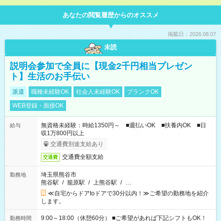
あなたの閲覧履歴からのオススメ
掲載日：2026.08.07
未読
説明会参加で全員に【現金2千円相当プレゼン
ト】生活のお手伝い
派遣
職種未経験OK
社会人未経験OK
ブランクOK
WEB登録・面接OK
無資格未経験：時給1350円～ ■週払いOK ■扶養内OK ■日
給与
収1万800円以上
交通費別途支給あり
交通費全額支給
交通費
埼玉県熊谷市
勤務地
熊谷駅
/
籠原駅
/
上熊谷駅
/
…
≪自宅からドアtoドアで30分以内！≫ご希望の勤務地を紹介
します。
9:00～18:00（休憩60分） ■ご希望があれば下記シフトもOK！
勤務時間