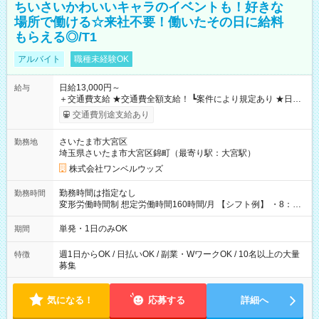
ちいさいかわいいキャラのイベントも！好きな
場所で働ける☆来社不要！働いたその日に給料
もらえる◎/T1
アルバイト
職種未経験OK
日給13,000円～
給与
＋交通費支給 ★交通費全額支給！ ┗案件により規定あり ★日払
いOK！（規定あり） ┗働いたその日に現金GET♪ お仕事後はコ
交通費別途支給あり
ンビニATMから 日払い分を引き落とせます！ 【試用期間】試
用期間なし
さいたま市大宮区
勤務地
埼玉県さいたま市大宮区錦町（最寄り駅：大宮駅）
株式会社ワンベルウッズ
勤務時間は指定なし
勤務時間
変形労働時間制 想定労働時間160時間/月 【シフト例】 ・8：00
～21：00
単発・1日のみOK
期間
週1日からOK / 日払いOK / 副業・WワークOK / 10名以上の大量
特徴
募集
気になる！
応募する
詳細へ