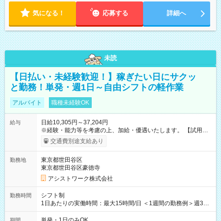
気になる！
応募する
詳細へ
未読
【日払い・未経験歓迎！】稼ぎたい日にサクッ
と勤務！単発・週1日～自由シフトの軽作業
アルバイト
職種未経験OK
日給10,305円～37,204円
給与
※経験・能力等を考慮の上、加給・優遇いたします。 【試用期
間】試用期間なし
交通費別途支給あり
東京都世田谷区
勤務地
東京都世田谷区豪徳寺
アシストワーク株式会社
シフト制
勤務時間
1日あたりの実働時間：最大15時間/日 ＜1週間の勤務例＞週3回
勤務 勤務：月・水・金 休み：火・木・土・日 好きな時にお仕事
可能です！ ※1日あたりの最大実働時間は日勤、夜勤共に勤務し
単発・1日のみOK
期間