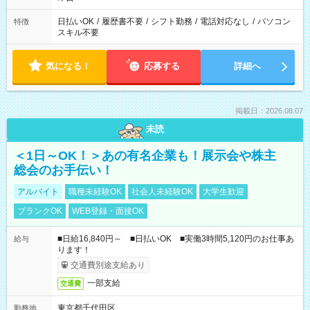
日払いOK
/
履歴書不要
/
シフト勤務
/
電話対応なし
/
パソコン
特徴
スキル不要
気になる！
応募する
詳細へ
掲載日：2026.08.07
未読
＜1日～OK！＞あの有名企業も！展示会や株主
総会のお手伝い！
アルバイト
職種未経験OK
社会人未経験OK
大学生歓迎
ブランクOK
WEB登録・面接OK
■日給16,840円～ ■日払いOK ■実働3時間5,120円のお仕事あ
給与
ります！
交通費別途支給あり
一部支給
交通費
東京都千代田区
勤務地