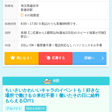
埼玉県越谷市
勤務地
新越谷駅
その他製造
8:00～17:00 ※表記のうち実働8時間です。
勤務時間
長期【ご応募から1週間以内(最短2日目)のスピード就業が可能】
期間
即日～
日払いOK
/
履歴書不要
/
電話対応なし
/
パソコンスキル不要
特徴
気になる！
応募する
詳細へ
未読
ちいさいかわいいキャラのイベントも！好きな
場所で働ける☆来社不要！働いたその日に給料
もらえる◎/T1
アルバイト
職種未経験OK