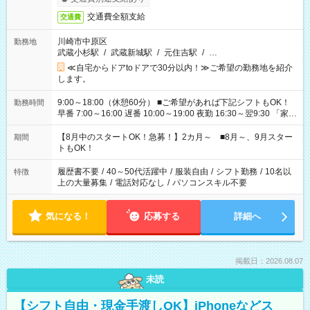
交通費全額支給
交通費
川崎市中原区
勤務地
武蔵小杉駅
/
武蔵新城駅
/
元住吉駅
/
…
≪自宅からドアtoドアで30分以内！≫ご希望の勤務地を紹介
します。
9:00～18:00（休憩60分） ■ご希望があれば下記シフトもOK！
勤務時間
早番 7:00～16:00 遅番 10:00～19:00 夜勤 16:30～翌9:30 「家族
と休みを合わせたい」 「余裕を持って夕飯の準備がしたい」
「できれば残業はしたくない」 など、ご希望を教えてください
【8月中のスタートOK！急募！】2カ月～ ■8月～、9月スター
期間
ね。 ※Wワーク希望の方へ 今ご覧のお仕事で希望する勤務時間
トもOK！
と、もう1つのお仕事の勤務時間。 合計で週40時間を超える場
合は応募できません。
履歴書不要
/
40～50代活躍中
/
服装自由
/
シフト勤務
/
10名以
特徴
上の大量募集
/
電話対応なし
/
パソコンスキル不要
気になる！
応募する
詳細へ
掲載日：2026.08.07
未読
【シフト自由・現金手渡しOK】iPhoneなどス