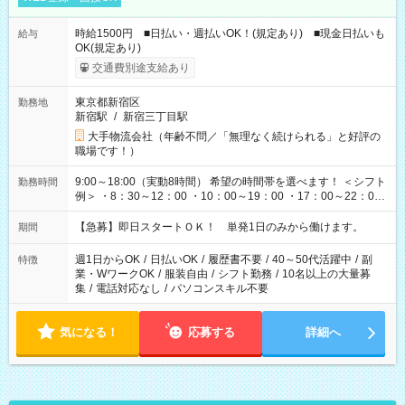
時給1500円 ■日払い・週払いOK！(規定あり) ■現金日払いも
給与
OK(規定あり)
交通費別途支給あり
東京都新宿区
勤務地
新宿駅
/
新宿三丁目駅
大手物流会社（年齢不問／「無理なく続けられる」と好評の
職場です！）
9:00～18:00（実動8時間） 希望の時間帯を選べます！ ＜シフト
勤務時間
例＞ ・8：30～12：00 ・10：00～19：00 ・17：00～22：00
・13：00～22：00 ・22：00～翌6：00 など
【急募】即日スタートＯＫ！ 単発1日のみから働けます。
期間
週1日からOK
/
日払いOK
/
履歴書不要
/
40～50代活躍中
/
副
特徴
業・WワークOK
/
服装自由
/
シフト勤務
/
10名以上の大量募
集
/
電話対応なし
/
パソコンスキル不要
気になる！
応募する
詳細へ