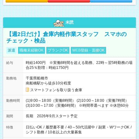
未読
【週2日だけ】倉庫内軽作業スタッフ スマホの
チェック・検品
派遣
職種未経験OK
ブランクOK
WEB登録・面接OK
時給1400円 ※実働8時間を超える勤務、22時～翌5時勤務の場
給与
合25％割増：時給1750円
千葉県船橋市
勤務地
南船橋駅から徒歩10分程度
スマートフォンを取り扱う倉庫
(1)9:00～18:00（実働8時間） (2)10:00～18:00（実働7時間）
勤務時間
(3)10:00～17:00（実働6時間） ※時間帯選べます ※休憩60分
長期 2026年9月スタート予定
期間
日払いOK
/
履歴書不要
/
40～50代活躍中
/
副業・WワークOK
/
特徴
シフト勤務
/
10名以上の大量募集