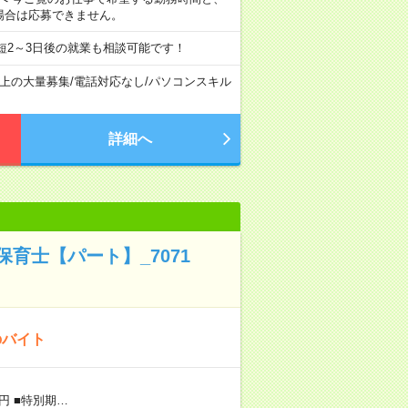
場合は応募できません。
短2～3日後の就業も相談可能です！
以上の大量募集
/
電話対応なし
/
パソコンスキル
詳細へ
育士【パート】_7071
のバイト
円 ■特別期…