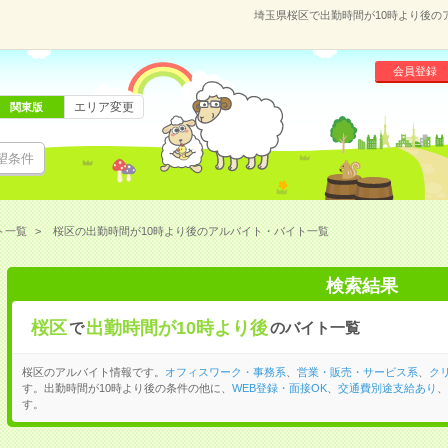
埼玉県桜区で出勤時間が10時より後の
会員登録
エリア変更
関東版
望条件
ト一覧
桜区の出勤時間が10時より後のアルバイト・バイト一覧
検索結果
桜区
出勤時間が10時より後
で
のバイト一覧
桜区のアルバイト情報です。
オフィスワーク・事務系
、
営業・販売・サービス系
、
ク
す。出勤時間が10時より後の条件の他に、
WEB登録・面接OK
、
交通費別途支給あり
、
す。