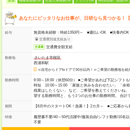
派遣
職種未経験OK
社会人未経験OK
ブランクOK
WEB登録・面接OK
あなたにピッタリなお仕事が、日研なら見つかる！
無資格未経験：時給1350円～ ■週払いOK ■扶養内OK
給与
交通費別途支給あり
交通費全額支給
交通費
さいたま市桜区
勤務地
西浦和駅
≪自宅からドアtoドアで30分以内！≫ご希望の勤務地を紹
9:00～18:00（休憩60分） ■ご希望があれば下記シフトもOK！ 
勤務時間
時短 10:00～15:00 「家族と休みを合わせたい」 
残業はしたくない」 など、ご希望を教えてくださいね。
望する勤務時間と、もう1つのお仕事の勤務時間。 合計
【8月中のスタートOK！急募！】2カ月～ ■ご応募から
期間
履歴書不要
/
40～50代活躍中
/
服装自由
/
シフト勤務
/
10名
特徴
不要