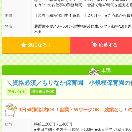
もう1つのお仕事の勤務時間。 合計で週40時間を超える
【現在も積極採用中！急募！】2カ月～ ■ご応募から最
期間
履歴書不要
/
40～50代活躍中
/
服装自由
/
シフト勤務
/
10名
特徴
不要
気になる！
応募する
未読
＼資格必須／もりなか保育園 小規模保育園の保
アルバイト
職種未経験OK
1日5時間以内OK！副業・WワークOK！残業なし！
時給1,200円～1,400円
給与
■平日早朝・夕方手当 時給＋100円 ■休日手当 時給＋100