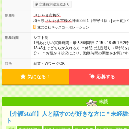
交通費別途支給あり
さいたま市桜区
勤務地
埼玉県
さいたま市桜区
神田236-1（最寄り駅：[天王前]
株式会社キッズコーポレーション
シフト制
勤務時間
1日あたりの実働時間：最大8時間/日 7:15～18:45 1日
18:45までどちらか入れる方 ＊休憩は法定通り（6時間
分） ＊お預かり状況により、勤務時間の調整をお願いす
副業・WワークOK
特徴
気になる！
応募する
未読
【介護staff】人と話すのが好きな方に＊未経
ト