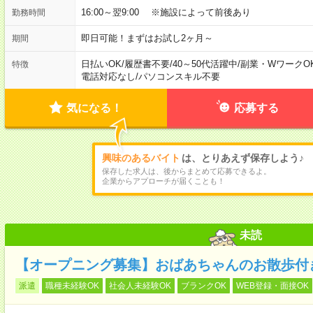
16:00～翌9:00 ※施設によって前後あり
勤務時間
即日可能！まずはお試し2ヶ月～
期間
日払いOK
/
履歴書不要
/
40～50代活躍中
/
副業・WワークO
特徴
電話対応なし
/
パソコンスキル不要
気になる！
応募する
興味のあるバイト
は、とりあえず保存しよう♪
保存した求人は、後からまとめて応募できるよ。
企業からアプローチが届くことも！
未読
【オープニング募集】おばあちゃんのお散歩付
派遣
職種未経験OK
社会人未経験OK
ブランクOK
WEB登録・面接OK