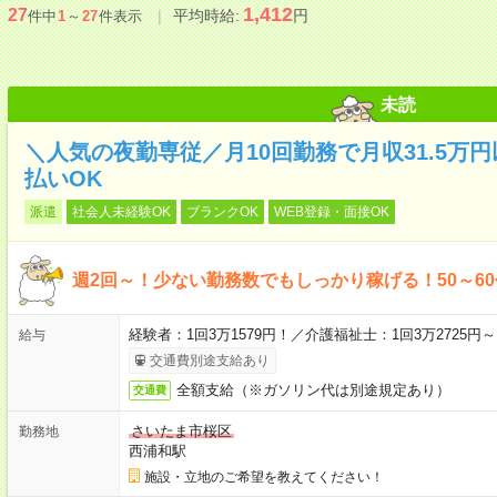
1,412
27
平均時給:
円
件中
1
～
27
件表示
未読
＼人気の夜勤専従／月10回勤務で月収31.5万
払いOK
派遣
社会人未経験OK
ブランクOK
WEB登録・面接OK
週2回～！少ない勤務数でもしっかり稼げる！50～6
経験者：1回3万1579円！／介護福祉士：1回3万2725
給与
交通費別途支給あり
全額支給（※ガソリン代は別途規定あり）
交通費
さいたま市桜区
勤務地
西浦和駅
施設・立地のご希望を教えてください！