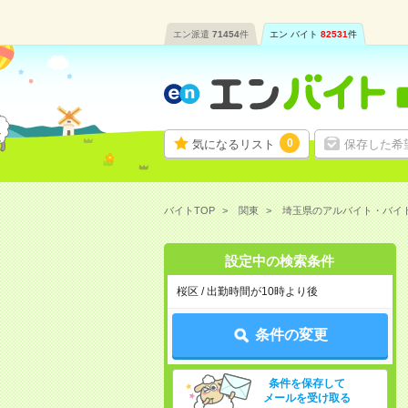
エン派遣
71454
件
エン バイト
82531
件
0
気になるリスト
保存した希
バイトTOP
関東
埼玉県のアルバイト・バイ
設定中の検索条件
桜区 / 出勤時間が10時より後
条件の変更
条件を保存して
メールを受け取る