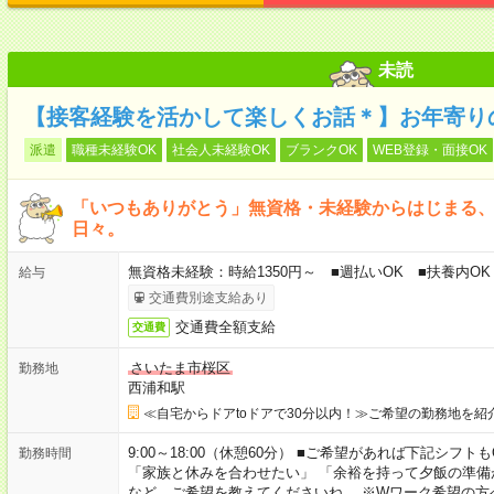
未読
【接客経験を活かして楽しくお話＊】お年寄り
派遣
職種未経験OK
社会人未経験OK
ブランクOK
WEB登録・面接OK
「いつもありがとう」無資格・未経験からはじまる
日々。
無資格未経験：時給1350円～ ■週払いOK ■扶養内OK
給与
交通費別途支給あり
交通費全額支給
交通費
さいたま市桜区
勤務地
西浦和駅
≪自宅からドアtoドアで30分以内！≫ご希望の勤務地を紹
9:00～18:00（休憩60分） ■ご希望があれば下記シフトもOK！ 
勤務時間
「家族と休みを合わせたい」 「余裕を持って夕飯の準備
など、ご希望を教えてくださいね。 ※Wワーク希望の方