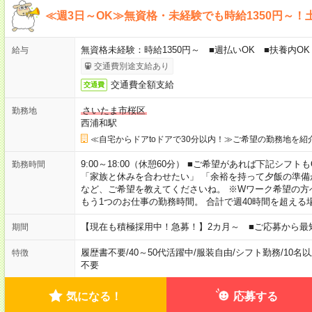
≪週3日～OK≫無資格・未経験でも時給1350円～！
無資格未経験：時給1350円～ ■週払いOK ■扶養内OK
給与
交通費別途支給あり
交通費全額支給
交通費
さいたま市桜区
勤務地
西浦和駅
≪自宅からドアtoドアで30分以内！≫ご希望の勤務地を紹
9:00～18:00（休憩60分） ■ご希望があれば下記シフトもOK！ 
勤務時間
「家族と休みを合わせたい」 「余裕を持って夕飯の準備
など、ご希望を教えてくださいね。 ※Wワーク希望の方
もう1つのお仕事の勤務時間。 合計で週40時間を超える
【現在も積極採用中！急募！】2カ月～ ■ご応募から最
期間
履歴書不要
/
40～50代活躍中
/
服装自由
/
シフト勤務
/
10名
特徴
不要
気になる！
応募する