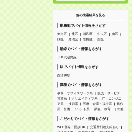
他の検索結果を見る
勤務地でバイト情報をさがす
大宮区
北区
浦和区
中央区
南区
緑区
見沼区
岩槻区
西区
沿線でバイト情報をさがす
ＪＲ武蔵野線
駅でバイト情報をさがす
西浦和駅
職種でバイト情報をさがす
事務・オフィスワーク系
販売・サービス・
営業系
クリエイティブ系
IT・エンジニ
ア系
技術系
医療・介護・福祉系
軽作
業・警備・イベント系
調査・教育・その他
こだわりでバイト情報をさがす
WEB登録・面接OK
交通費別途支給あり