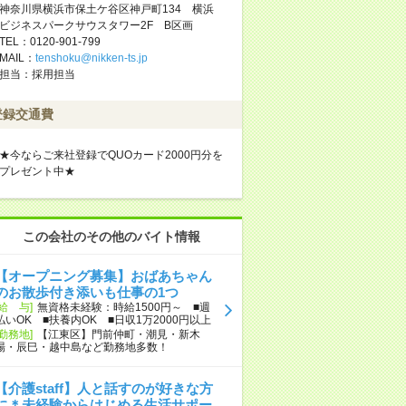
神奈川県横浜市保土ケ谷区神戸町134 横浜
ビジネスパークサウスタワー2F B区画
TEL：0120-901-799
MAIL：
tenshoku@nikken-ts.jp
担当：採用担当
登録交通費
★今ならご来社登録でQUOカード2000円分を
プレゼント中★
この会社のその他のバイト情報
【オープニング募集】おばあちゃん
のお散歩付き添いも仕事の1つ
[給 与]
無資格未経験：時給1500円～ ■週
払いOK ■扶養内OK ■日収1万2000円以上
[勤務地]
【江東区】門前仲町・潮見・新木
場・辰巳・越中島など勤務地多数！
【介護staff】人と話すのが好きな方
に＊未経験からはじめる生活サポー