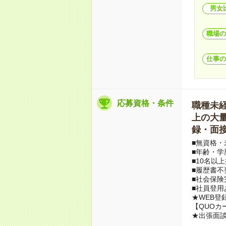
男女
職場の
仕事の
応募資格・条件
職種未経験
上の大量募
録・面接
■無資格・
■年齢・学
■10名以
■履歴書不
■社会保険
■社員登用
★WEB登
【QUOカ
★出張面