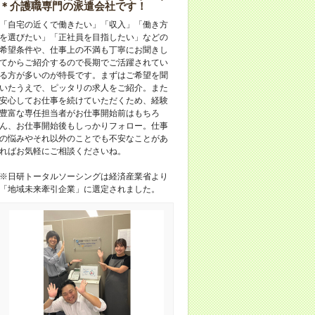
＊介護職専門の派遣会社です！
「自宅の近くで働きたい」「収入」「働き方
を選びたい」「正社員を目指したい」などの
希望条件や、仕事上の不満も丁寧にお聞きし
てからご紹介するので長期でご活躍されてい
る方が多いのが特長です。まずはご希望を聞
いたうえで、ピッタリの求人をご紹介。また
安心してお仕事を続けていただくため、経験
豊富な専任担当者がお仕事開始前はもちろ
ん、お仕事開始後もしっかりフォロー。仕事
の悩みやそれ以外のことでも不安なことがあ
ればお気軽にご相談くださいね。
※日研トータルソーシングは経済産業省より
「地域未来牽引企業」に選定されました。