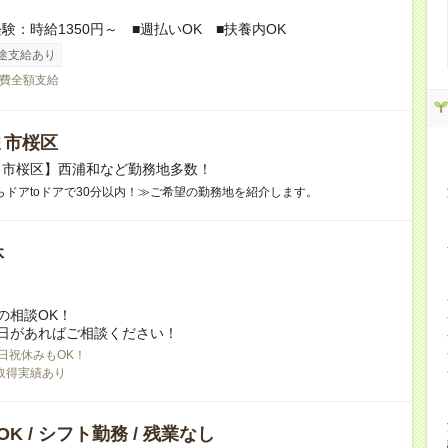
験：時給1350円～ ■週払いOK ■扶養内OK
途支給あり
費全額支給
ま市桜区
ま市桜区】西浦和など勤務地多数！
らドアtoドアで30分以内！≫ご希望の勤務地を紹介します。
休
の相談OK！
日があればご相談ください！
日祝休みもOK！
取得実績あり
K / シフト勤務 / 残業なし