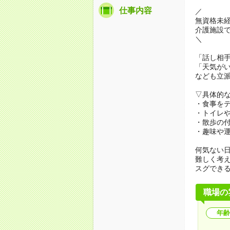
仕事内容
／
無資格未
介護施設
＼
「話し相
「天気が
なども立
▽具体的
・食事を
・トイレ
・散歩の
・趣味や
何気ない
難しく考
スグでき
職場の
年齢