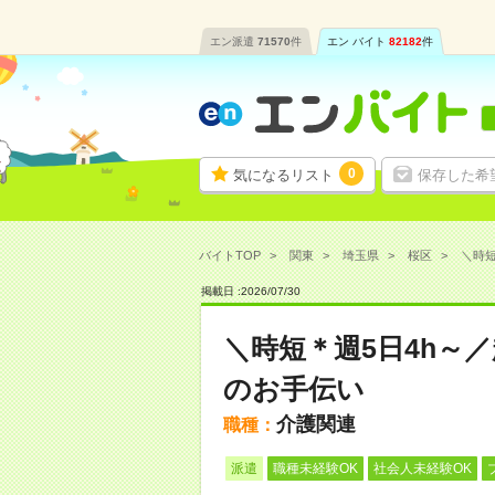
エン派遣
71570
件
エン バイト
82182
件
0
気になるリスト
保存した希
バイトTOP
関東
埼玉県
桜区
＼時短
掲載日 :
2026
/
07
/
30
＼時短＊週5日4h～
のお手伝い
介護関連
職種：
派遣
職種未経験OK
社会人未経験OK