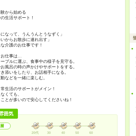
経験から始める
での生活サポート！
手になって、うんうんとうなずく」
いいからお散歩に連れ出す」
派な介護のお仕事です！
なお仕事は…
テーブルに運ぶ、食事中の様子を見守る。
やお風呂の時の声かけやサポートをする。
付き添いをしたり、お話相手になる。
運動などを一緒に楽しむ。
日常生活のサポートがメイン！
えなくても、
ることが多いので安心してくださいね！
雰囲気
層
20代
30
40
50
60