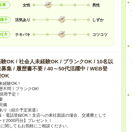
比率
女性
男性
様子
活気あり
しずか
仕方
テキパキ
コツコツ
OK / 社会人未経験OK / ブランクOK / 10名以
集 / 履歴書不要 / 40～50代活躍中 / WEB登
OK
未経験OK！
歴不問！ブランクOK!
上採用予定！
要
完備
あり（紹介予定派遣）
録・電話登録OK！支店への来社面談の場合、交通費として
ード2000円分】プレゼント！
談に関してもお気軽にご相談ください。