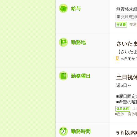
給与
無資格未経
交通費別
交通
交通費
勤務地
さいた
【さいた
≪自宅か
勤務曜日
土日祝
週5日～
■曜日固定
■希望の曜
土
休日休暇
■産休・育休
勤務時間
5ｈ以内O