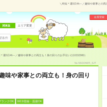
＼時短＊週5日4h～／趣味や家事との両立
会員登録
エリア変更
関東版
望条件
＊週5日4h～／趣味や家事との両立も！身の回りのお手伝い(110332980）
No.NSGOM25_SJT
／趣味や家事との両立も！身の回り
ブランクOK
WEB登録・面接OK