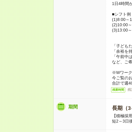
1日4時間
■シフト例
(1)8:00～1
(2)10:00～
(3)13:00～
「子ども
「余裕を
「午前中
など、ご
※Wワー
今ご覧の
合計で週4
残
残業時間
期間
長期（3
【積極採
短2～3日