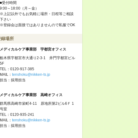
■受付時間
9:00～18:00（月～金）
※上記以外でもお気軽に場所・日程等ご相談
下さい
※登録会は面接ではありませんので私服でOK
登録場所
メディカルケア事業部 宇都宮オフィス
栃木県宇都宮市大通り2-3-1 井門宇都宮ビル
5F
TEL：0120-917-385
MAIL：
tenshoku@nikken-ts.jp
担当：採用担当
メディカルケア事業部 高崎オフィス
群馬県高崎市栄町4-11 原地所第2ビル6Ｆ 1
号室
TEL：0120-935-241
MAIL：
tenshoku@nikken-ts.jp
担当：採用担当