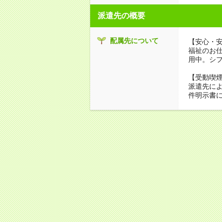
派遣先の概要
配属先について
【安心・
福祉のお
用中。シ
【受動喫
派遣先に
件明示書