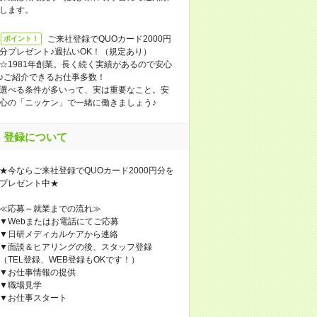
します。
ご来社登録でQUOカード2000円
ポイント！
分プレゼント♪週払いOK！（規定あり）
☆1981年創業。長く続く実績があるので安心
♪ご紹介できるお仕事多数！
選べる条件が多いって、実は重要なこと。安
心の「ニッケン」で一緒に働きましょう♪
登録について
★今ならご来社登録でQUOカード2000円分を
プレゼント中★
≪応募～就業までの流れ≫
▼Webまたはお電話にてご応募
▼日研メディカルケアから連絡
▼面談＆ヒアリングの後、スタッフ登録
（TEL登録、WEB登録もOKです！）
▼お仕事情報の提供
▼職場見学
▼お仕事スタート