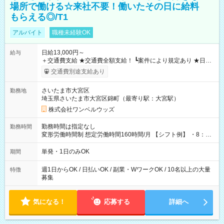
場所で働ける☆来社不要！働いたその日に給料
もらえる◎/T1
アルバイト
職種未経験OK
日給13,000円～
給与
＋交通費支給 ★交通費全額支給！ ┗案件により規定あり ★日払
いOK！（規定あり） ┗働いたその日に現金GET♪ お仕事後はコ
交通費別途支給あり
ンビニATMから 日払い分を引き落とせます！ 【試用期間】試
用期間なし
さいたま市大宮区
勤務地
埼玉県さいたま市大宮区錦町（最寄り駅：大宮駅）
株式会社ワンベルウッズ
勤務時間は指定なし
勤務時間
変形労働時間制 想定労働時間160時間/月 【シフト例】 ・8：00
～21：00
単発・1日のみOK
期間
週1日からOK / 日払いOK / 副業・WワークOK / 10名以上の大量
特徴
募集
気になる！
応募する
詳細へ