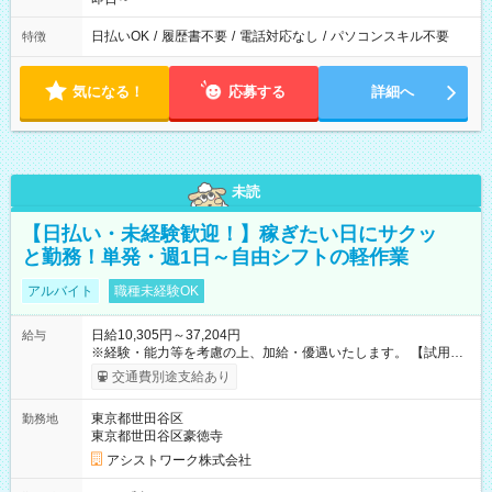
日払いOK
/
履歴書不要
/
電話対応なし
/
パソコンスキル不要
特徴
気になる！
応募する
詳細へ
未読
【日払い・未経験歓迎！】稼ぎたい日にサクッ
と勤務！単発・週1日～自由シフトの軽作業
アルバイト
職種未経験OK
日給10,305円～37,204円
給与
※経験・能力等を考慮の上、加給・優遇いたします。 【試用期
間】試用期間なし
交通費別途支給あり
東京都世田谷区
勤務地
東京都世田谷区豪徳寺
アシストワーク株式会社