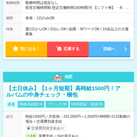
勤務時間は指定なし
勤務時間
変形労働時間制 想定労働時間160時間/月 【シフト例】 ・8：00
～21：00
単発・1日のみOK
期間
週1日からOK / 日払いOK / 副業・WワークOK / 10名以上の大量
特徴
募集
気になる！
応募する
詳細へ
未読
【土日休み】【1ヶ月短期】高時給1500円！ア
ルバムの中身チェック・梱包
派遣
職種未経験OK
ブランクOK
WEB登録・面接OK
時給1500円／月収例：252,000円＝1,500円×8時間×21日勤務の
給与
場合＋交通費別途支給
交通費別途支給あり
実費支給／当社規定あり。
交通費