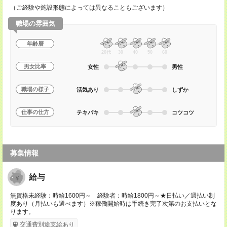
（ご経験や施設形態によっては異なることもございます）
職場の雰囲気
年齢層
20代
30
40
50
60
男女比率
女性
男性
職場の様子
活気あり
しずか
仕事の仕方
テキパキ
コツコツ
募集情報
給与
無資格未経験：時給1600円～ 経験者：時給1800円～★日払い／週払い制
度あり（月払いも選べます）※稼働開始時は手続き完了次第のお支払いとな
ります。
交通費別途支給あり