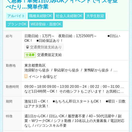
＼急募！単発1日のみOK／イベントでイスを並
べたり…簡単作業
アルバイト
職種未経験OK
社会人未経験OK
大学生歓迎
ブランクOK
WEB登録・面接OK
日勤日給：1万円～ 夜勤日給：1万2500円～ ■日払い
給与
OK！ ■日給保証あり！
交通費別途支給あり
交通費規定支給
交通費
東京都豊島区
勤務地
池袋駅から徒歩
/
駒込駅から徒歩
/
巣鴨駅から徒歩
/
…
イベント会場など
09:00～18:00 09:00～13:00 20:00～24：00 22：00～31:00 …
勤務時間
など1日4時間～OK！ その他シフトもございます！ お気軽にご
相談ください！
激短1日～OK！ ■もちろん即日スタートもOK！ ■曜日・日数
期間
はアナタ次第！
週1日からOK
/
日払いOK
/
履歴書不要
/
40～50代活躍中
/
副
特徴
業・WワークOK
/
シフト勤務
/
10名以上の大量募集
/
電話対応
なし
/
パソコンスキル不要