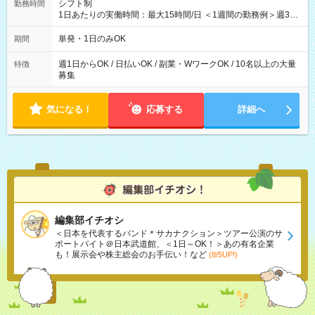
シフト制
勤務時間
1日あたりの実働時間：最大15時間/日 ＜1週間の勤務例＞週3回
勤務 勤務：月・水・金 休み：火・木・土・日 好きな時にお仕事
可能です！ ※1日あたりの最大実働時間は日勤、夜勤共に勤務し
単発・1日のみOK
期間
た時間になります。
週1日からOK / 日払いOK / 副業・WワークOK / 10名以上の大量
特徴
募集
気になる！
応募する
詳細へ
編集部イチオシ
＜日本を代表するバンド＊サカナクション＞ツアー公演のサ
ポートバイト＠日本武道館、＜1日～OK！＞あの有名企業
も！展示会や株主総会のお手伝い！など
(8/5UP!)