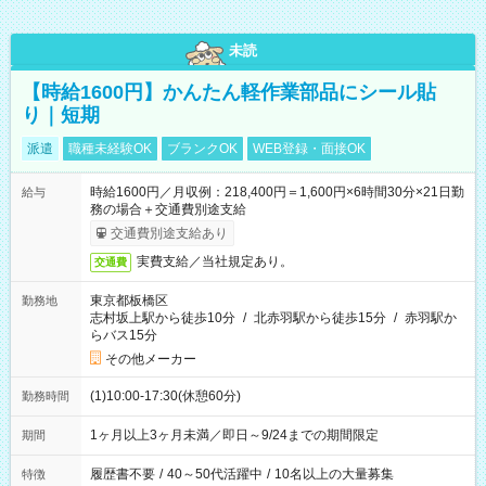
未読
【時給1600円】かんたん軽作業部品にシール貼
り｜短期
派遣
職種未経験OK
ブランクOK
WEB登録・面接OK
時給1600円／月収例：218,400円＝1,600円×6時間30分×21日勤
給与
務の場合＋交通費別途支給
交通費別途支給あり
実費支給／当社規定あり。
交通費
東京都板橋区
勤務地
志村坂上駅から徒歩10分
/
北赤羽駅から徒歩15分
/
赤羽駅か
らバス15分
その他メーカー
(1)10:00-17:30(休憩60分)
勤務時間
1ヶ月以上3ヶ月未満／即日～9/24までの期間限定
期間
履歴書不要
/
40～50代活躍中
/
10名以上の大量募集
特徴