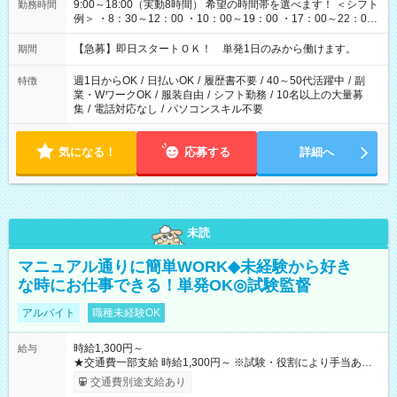
9:00～18:00（実動8時間） 希望の時間帯を選べます！ ＜シフト
勤務時間
例＞ ・8：30～12：00 ・10：00～19：00 ・17：00～22：00
・13：00～22：00 ・22：00～翌6：00 など
【急募】即日スタートＯＫ！ 単発1日のみから働けます。
期間
週1日からOK
/
日払いOK
/
履歴書不要
/
40～50代活躍中
/
副
特徴
業・WワークOK
/
服装自由
/
シフト勤務
/
10名以上の大量募
集
/
電話対応なし
/
パソコンスキル不要
気になる！
応募する
詳細へ
未読
マニュアル通りに簡単WORK◆未経験から好き
な時にお仕事できる！単発OK◎試験監督
アルバイト
職種未経験OK
時給1,300円～
給与
★交通費一部支給 時給1,300円～ ※試験・役割により手当あり
※勤務回数により昇給あり 【即給（前払い）オプションあ
交通費別途支給あり
り！】 希望される場合、勤務から1週間ほどで給与の一部を受け