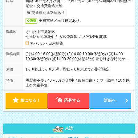
時給1400円／月収例：117,600円＝1,400円×4時間×21日勤務の
給与
場合＋交通費別途支給
交通費別途支給あり
実費支給／当社規定あり。
交通費
さいたま市見沼区
勤務地
七里駅から車6分
/
大宮公園駅
/
大宮(埼玉県)駅
アパレル・日用雑貨
(1)14:00-18:00(休憩0分) (2)14:00-19:00(休憩0分) (3)14:00-
勤務時間
19:30(休憩0分) (4)14:00-20:00(休憩45分) ※お好きな時間が選べ
ます
1ヶ月以上3ヶ月未満／即日～8月末までの期間限定
期間
履歴書不要
/
40～50代活躍中
/
服装自由
/
シフト勤務
/
10名以
特徴
上の大量募集
気になる！
応募する
詳細へ
未読