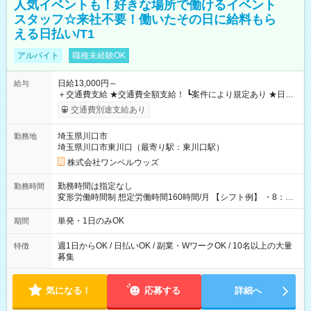
人気イベントも！好きな場所で働けるイベント
スタッフ☆来社不要！働いたその日に給料もら
える日払い/T1
アルバイト
職種未経験OK
日給13,000円～
給与
＋交通費支給 ★交通費全額支給！ ┗案件により規定あり ★日払
いOK！（規定あり） ┗働いたその日に現金GET♪ お仕事後はコ
交通費別途支給あり
ンビニATMから 日払い分を引き落とせます！ 【試用期間】試
用期間なし
埼玉県川口市
勤務地
埼玉県川口市東川口（最寄り駅：東川口駅）
株式会社ワンベルウッズ
勤務時間は指定なし
勤務時間
変形労働時間制 想定労働時間160時間/月 【シフト例】 ・8：00
～21：00
単発・1日のみOK
期間
週1日からOK / 日払いOK / 副業・WワークOK / 10名以上の大量
特徴
募集
気になる！
応募する
詳細へ