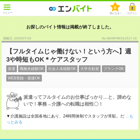
0
メニュー
気になる！
ログイン
お探しのバイト情報は掲載が終了しました。
掲載日 :2026
/
07
/
29
No.MANPWK912517-16
【フルタイムじゃ働けない！という方へ】週
3や時短もOK＊ケアスタッフ
派遣
職種未経験OK
社会人未経験OK
大学生歓迎
ブランクOK
WEB登録・面接OK
派遣ってフルタイムのお仕事ばっかり…と、諦めな
いで！事務→介護への転職は相性〇！
▼介護施設は全国各地にあり、24時間体制でスタッフが常駐。だ
...も
っとみる