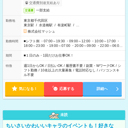
交通費別途支給あり
一部支給
交通費
東京都千代田区
勤務地
東京駅
/
水道橋駅
/
有楽町駅
/
…
株式会社マッシュ
■シフト例 ・07:00～19:30 ・09:00～12:00 ・10:00～17:00 ・
勤務時間
18:00～23:00 ・19:00～07:00 ・20:00～09:00 ・22:00～06:00
etc ★最短で3時間で5,120円のお仕事から 15時間で2万円近く稼
げるお仕事も！ ご希望のお時間に合わせてご紹介！ ※シフトは
■１日のみ・1回だけお仕事OK！
期間
現場によって異なります。 ※勿論、休憩時間はあるのでご安心
ください！
週1日からOK
/
日払いOK
/
履歴書不要
/
副業・WワークOK
/
シ
特徴
フト勤務
/
10名以上の大量募集
/
電話対応なし
/
パソコンスキ
ル不要
気になる！
応募する
詳細へ
未読
ちいさいかわいいキャラのイベントも！好きな