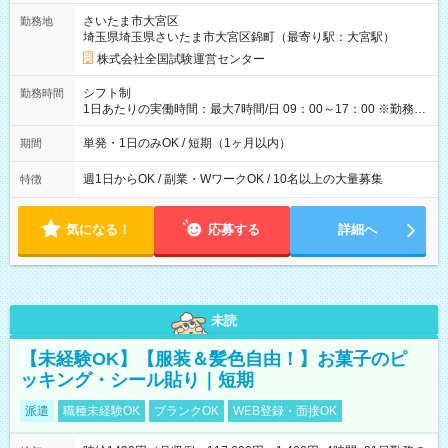
取れます。 ※手数料418円がかかります。 【過去試験日の収入
さいたま市大宮区
勤務地
例】 ・河合塾模擬試験 8:30～17:30（休憩1時間） 時給1,300円
埼玉県埼玉県さいたま市大宮区錦町（最寄り駅：大宮駅）
×8時間＝日収10,400円＋交通費 ※当日の役割により時給＋100
円の場合あり ・国家試験 7:00～13:30（休憩なし） 時給1,300
株式会社全国試験運営センター
円（役割手当＋100円）×6時間＝日収8,400円＋交通費 【試用期
間】試用期間なし
シフト制
勤務時間
1日あたりの実働時間：最大7時間/日 09：00～17：00 ※勤務時
間は 試験により異なります。
単発・1日のみOK / 短期（1ヶ月以内）
期間
週1日からOK / 副業・WワークOK / 10名以上の大量募集
特徴
気になる！
応募する
詳細へ
未読
【未経験OK】【服装＆髪色自由！】お菓子のピ
ッキング・シール貼り｜短期
派遣
職種未経験OK
ブランクOK
WEB登録・面接OK