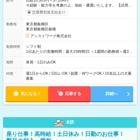
日給10,305円～37,204円
給与
※経験・能力等を考慮の上、加給・優遇いたします。 【試用期
間】試用期間なし
交通費別途支給あり
東京都板橋区
勤務地
東京都板橋区板橋
アシストワーク株式会社
シフト制
勤務時間
1日あたりの実働時間：最大15時間/日 ＜1週間の勤務例＞週3回
勤務 勤務：月・水・金 休み：火・木・土・日 好きな時にお仕事
可能です！ ※1日あたりの最大実働時間は日勤、夜勤共に勤務し
単発・1日のみOK
期間
た時間になります。
週1日からOK / 日払いOK / 副業・WワークOK / 10名以上の大量
特徴
募集
気になる！
応募する
詳細へ
未読
座り仕事！高時給！土日休み！日勤のお仕事！