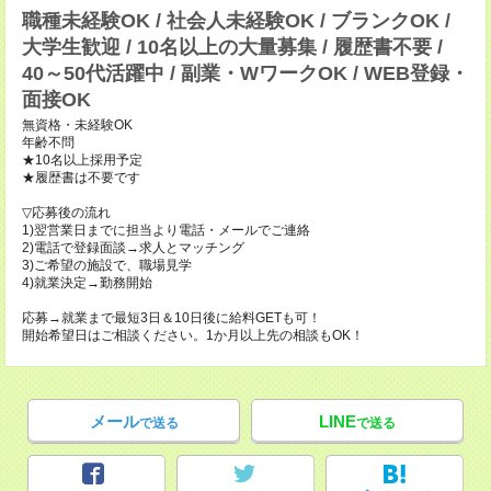
職種未経験OK / 社会人未経験OK / ブランクOK /
大学生歓迎 / 10名以上の大量募集 / 履歴書不要 /
40～50代活躍中 / 副業・WワークOK / WEB登録・
面接OK
無資格・未経験OK
年齢不問
★10名以上採用予定
★履歴書は不要です
▽応募後の流れ
1)翌営業日までに担当より電話・メールでご連絡
2)電話で登録面談→求人とマッチング
3)ご希望の施設で、職場見学
4)就業決定→勤務開始
応募→就業まで最短3日＆10日後に給料GETも可！
開始希望日はご相談ください。1か月以上先の相談もOK！
メール
LINE
で送る
で送る