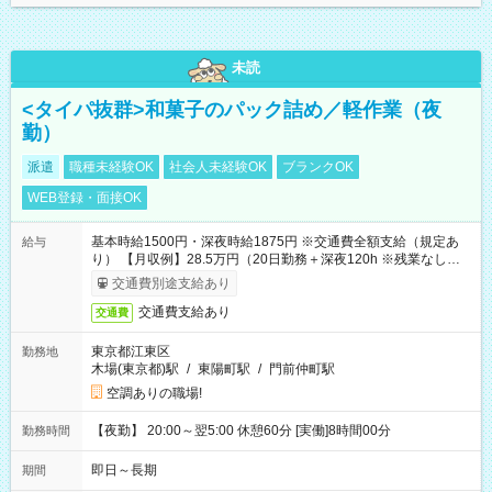
未読
<タイパ抜群>和菓子のパック詰め／軽作業（夜
勤）
派遣
職種未経験OK
社会人未経験OK
ブランクOK
WEB登録・面接OK
基本時給1500円・深夜時給1875円 ※交通費全額支給（規定あ
給与
り） 【月収例】28.5万円（20日勤務＋深夜120h ※残業なしの場
合）
交通費別途支給あり
交通費支給あり
交通費
東京都江東区
勤務地
木場(東京都)駅
/
東陽町駅
/
門前仲町駅
空調ありの職場!
【夜勤】 20:00～翌5:00 休憩60分 [実働]8時間00分
勤務時間
即日～長期
期間