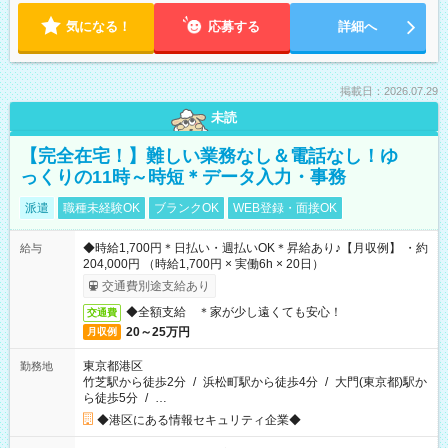
気になる！
応募する
詳細へ
掲載日：2026.07.29
未読
【完全在宅！】難しい業務なし＆電話なし！ゆ
っくりの11時～時短＊データ入力・事務
派遣
職種未経験OK
ブランクOK
WEB登録・面接OK
◆時給1,700円＊日払い・週払いOK＊昇給あり♪【月収例】 ・約
給与
204,000円 （時給1,700円 × 実働6h × 20日）
交通費別途支給あり
◆全額支給 ＊家が少し遠くても安心！
交通費
20～25万円
月収例
東京都港区
勤務地
竹芝駅から徒歩2分
/
浜松町駅から徒歩4分
/
大門(東京都)駅か
ら徒歩5分
/
…
◆港区にある情報セキュリティ企業◆