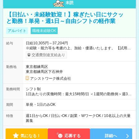
未読
【日払い・未経験歓迎！】稼ぎたい日にサクッ
と勤務！単発・週1日～自由シフトの軽作業
アルバイト
職種未経験OK
日給10,305円～37,204円
給与
※経験・能力等を考慮の上、加給・優遇いたします。 【試用期
間】試用期間なし
交通費別途支給あり
東京都練馬区
勤務地
東京都練馬区下石神井
アシストワーク株式会社
シフト制
勤務時間
1日あたりの実働時間：最大15時間/日 ＜1週間の勤務例＞週3回
勤務 勤務：月・水・金 休み：火・木・土・日 好きな時にお仕事
可能です！ ※1日あたりの最大実働時間は日勤、夜勤共に勤務し
単発・1日のみOK
期間
た時間になります。
週1日からOK / 日払いOK / 副業・WワークOK / 10名以上の大量
特徴
募集
気になる！
応募する
詳細へ