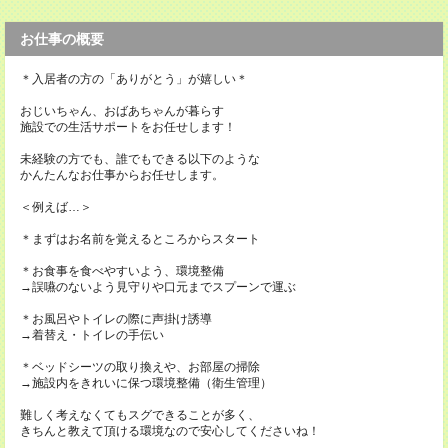
お仕事の概要
＊入居者の方の「ありがとう」が嬉しい＊
おじいちゃん、おばあちゃんが暮らす
施設での生活サポートをお任せします！
未経験の方でも、誰でもできる以下のような
かんたんなお仕事からお任せします。
＜例えば…＞
＊まずはお名前を覚えるところからスタート
＊お食事を食べやすいよう、環境整備
→誤嚥のないよう見守りや口元までスプーンで運ぶ
＊お風呂やトイレの際に声掛け誘導
→着替え・トイレの手伝い
＊ベッドシーツの取り換えや、お部屋の掃除
→施設内をきれいに保つ環境整備（衛生管理）
難しく考えなくてもスグできることが多く、
きちんと教えて頂ける環境なので安心してくださいね！