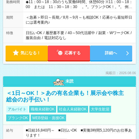
◆11：00～18：30のうち実働6時間、休憩60分 ※11：00～18：
勤務時間
00 または 11：30～18：30 。*。ブランクOK！。*。 例え
ば前職が、 在宅/財団法人/事務/コールセンター/受付/販売/カフェ
スタッフ スイーツ販売/ホテルフロント/化粧品販売/など 様々な
＜急募＞即日～長期／8月～9月～も相談OK！応募から最短即日
期間
業界から入社して活躍されています♪
には選考案内♪
日払いOK
/
履歴書不要
/
40～50代活躍中
/
副業・WワークOK
/
特徴
服装自由
/
電話対応なし
気になる！
応募する
詳細へ
掲載日：2026.08.06
未読
＜1日～OK！＞あの有名企業も！展示会や株主
総会のお手伝い！
アルバイト
職種未経験OK
社会人未経験OK
大学生歓迎
ブランクOK
WEB登録・面接OK
■日給16,840円～ ■日払いOK ■実働3時間5,120円のお仕事あ
給与
ります！