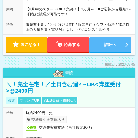
と休みを合わせたい」 「余裕を持って夕飯の準備がしたい」
「できれば残業はしたくない」 など、ご希望を教えてください
【8月中のスタートOK！急募！】2カ月～ ■ご応募から最短2～
期間
ね。 ※Wワーク希望の方へ 今ご覧のお仕事で希望する勤務時間
3日後に就業が可能です！
と、もう1つのお仕事の勤務時間。 合計で週40時間を超える場
合は応募できません。
履歴書不要
/
40～50代活躍中
/
服装自由
/
シフト勤務
/
10名以
特徴
上の大量募集
/
電話対応なし
/
パソコンスキル不要
気になる！
応募する
詳細へ
掲載日：2026.08.05
未読
＼！完全在宅！／土日含む週2～OK<講座受付
>@2400円
派遣
ブランクOK
WEB登録・面接OK
時給2400円＋交
給与
交通費別途支給あり
交通費実費支給（当社規定あり）
交通費