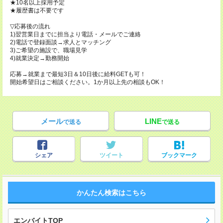
★10名以上採用予定
★履歴書は不要です
▽応募後の流れ
1)翌営業日までに担当より電話・メールでご連絡
2)電話で登録面談→求人とマッチング
3)ご希望の施設で、職場見学
4)就業決定→勤務開始
応募→就業まで最短3日＆10日後に給料GETも可！
開始希望日はご相談ください。1か月以上先の相談もOK！
メール
LINE
で送る
で送る
シェア
ツイート
ブックマーク
かんたん検索はこちら
エンバイトTOP