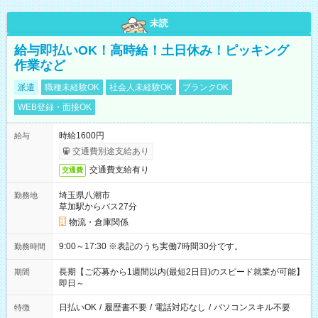
未読
給与即払いOK！高時給！土日休み！ピッキング
作業など
派遣
職種未経験OK
社会人未経験OK
ブランクOK
WEB登録・面接OK
時給1600円
給与
交通費別途支給あり
交通費支給有り
交通費
埼玉県八潮市
勤務地
草加駅からバス27分
物流・倉庫関係
9:00～17:30 ※表記のうち実働7時間30分です。
勤務時間
長期【ご応募から1週間以内(最短2日目)のスピード就業が可能】
期間
即日～
日払いOK
/
履歴書不要
/
電話対応なし
/
パソコンスキル不要
特徴