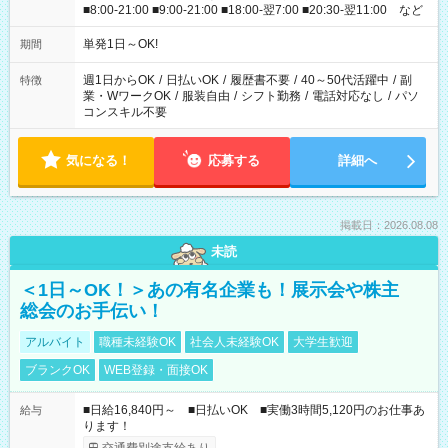
■8:00-21:00 ■9:00-21:00 ■18:00-翌7:00 ■20:30-翌11:00 など
単発1日～OK!
期間
週1日からOK
/
日払いOK
/
履歴書不要
/
40～50代活躍中
/
副
特徴
業・WワークOK
/
服装自由
/
シフト勤務
/
電話対応なし
/
パソ
コンスキル不要
気になる！
応募する
詳細へ
掲載日：2026.08.08
未読
＜1日～OK！＞あの有名企業も！展示会や株主
総会のお手伝い！
アルバイト
職種未経験OK
社会人未経験OK
大学生歓迎
ブランクOK
WEB登録・面接OK
■日給16,840円～ ■日払いOK ■実働3時間5,120円のお仕事あ
給与
ります！