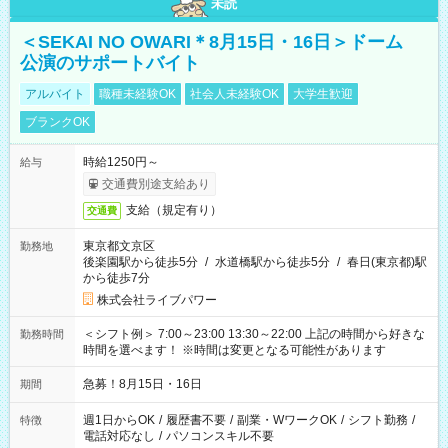
未読
＜SEKAI NO OWARI＊8月15日・16日＞ドーム
公演のサポートバイト
アルバイト
職種未経験OK
社会人未経験OK
大学生歓迎
ブランクOK
時給1250円～
給与
交通費別途支給あり
支給（規定有り）
交通費
東京都文京区
勤務地
後楽園駅から徒歩5分
/
水道橋駅から徒歩5分
/
春日(東京都)駅
から徒歩7分
株式会社ライブパワー
＜シフト例＞ 7:00～23:00 13:30～22:00 上記の時間から好きな
勤務時間
時間を選べます！ ※時間は変更となる可能性があります
急募！8月15日・16日
期間
週1日からOK
/
履歴書不要
/
副業・WワークOK
/
シフト勤務
/
特徴
電話対応なし
/
パソコンスキル不要