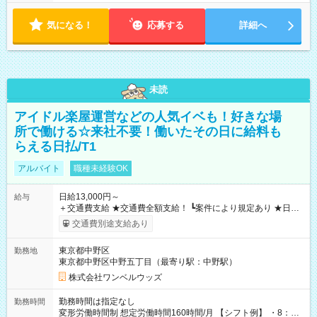
気になる！
応募する
詳細へ
未読
アイドル楽屋運営などの人気イベも！好きな場
所で働ける☆来社不要！働いたその日に給料も
らえる日払/T1
アルバイト
職種未経験OK
日給13,000円～
給与
＋交通費支給 ★交通費全額支給！ ┗案件により規定あり ★日払
いOK！（規定あり） ┗働いたその日に現金GET♪ お仕事後はコ
交通費別途支給あり
ンビニATMから 日払い分を引き落とせます！ 【試用期間】試
用期間なし
東京都中野区
勤務地
東京都中野区中野五丁目（最寄り駅：中野駅）
株式会社ワンベルウッズ
勤務時間は指定なし
勤務時間
変形労働時間制 想定労働時間160時間/月 【シフト例】 ・8：00