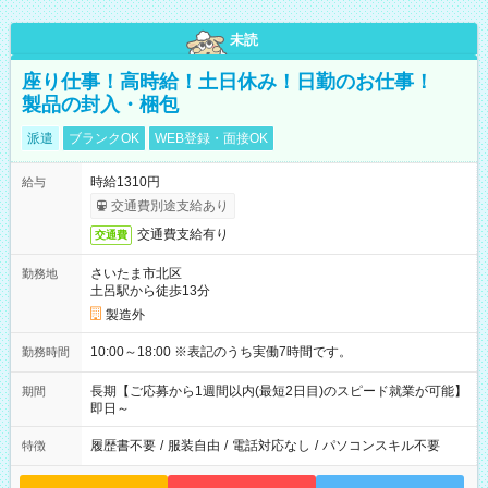
未読
座り仕事！高時給！土日休み！日勤のお仕事！
製品の封入・梱包
派遣
ブランクOK
WEB登録・面接OK
時給1310円
給与
交通費別途支給あり
交通費支給有り
交通費
さいたま市北区
勤務地
土呂駅から徒歩13分
製造外
10:00～18:00 ※表記のうち実働7時間です。
勤務時間
長期【ご応募から1週間以内(最短2日目)のスピード就業が可能】
期間
即日～
履歴書不要
/
服装自由
/
電話対応なし
/
パソコンスキル不要
特徴