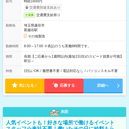
時給1600円
給与
交通費別途支給あり
交通費支給有り
交通費
埼玉県越谷市
勤務地
新越谷駅
その他製造
8:00～17:00 ※表記のうち実働8時間です。
勤務時間
長期【ご応募から1週間以内(最短2日目)のスピード就業が可能】
期間
即日～
日払いOK
/
履歴書不要
/
電話対応なし
/
パソコンスキル不要
特徴
気になる！
応募する
詳細へ
未読
人気イベントも！好きな場所で働けるイベント
スタッフ☆来社不要！働いたその日に給料もら