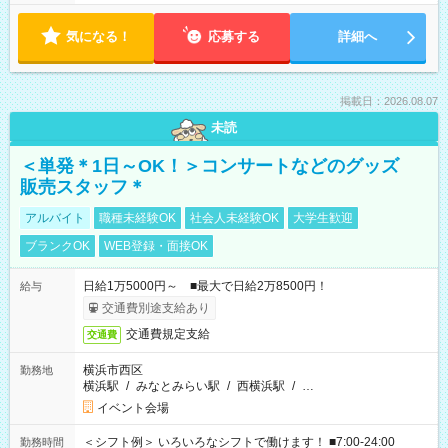
気になる！
応募する
詳細へ
掲載日：2026.08.07
未読
＜単発＊1日～OK！＞コンサートなどのグッズ
販売スタッフ＊
アルバイト
職種未経験OK
社会人未経験OK
大学生歓迎
ブランクOK
WEB登録・面接OK
日給1万5000円～ ■最大で日給2万8500円！
給与
交通費別途支給あり
交通費規定支給
交通費
横浜市西区
勤務地
横浜駅
/
みなとみらい駅
/
西横浜駅
/
…
イベント会場
＜シフト例＞ いろいろなシフトで働けます！ ■7:00-24:00
勤務時間