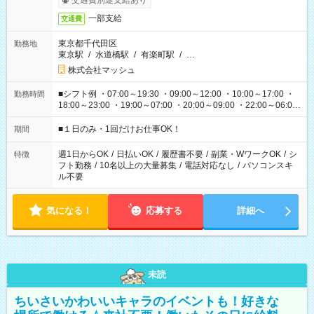
交通費別途支給あり
一部支給
交通費
東京都千代田区
勤務地
東京駅
/
水道橋駅
/
有楽町駅
/
…
株式会社マッシュ
■シフト例 ・07:00～19:30 ・09:00～12:00 ・10:00～17:00 ・
勤務時間
18:00～23:00 ・19:00～07:00 ・20:00～09:00 ・22:00～06:00
etc ★最短で3時間で5,120円のお仕事から 15時間で2万円近く稼
げるお仕事も！ ご希望のお時間に合わせてご紹介！ ※シフトは
■１日のみ・1回だけお仕事OK！
期間
現場によって異なります。 ※勿論、休憩時間はあるのでご安心
ください！
週1日からOK
/
日払いOK
/
履歴書不要
/
副業・WワークOK
/
シ
特徴
フト勤務
/
10名以上の大量募集
/
電話対応なし
/
パソコンスキ
ル不要
気になる！
応募する
詳細へ
未読
ちいさいかわいいキャラのイベントも！好きな