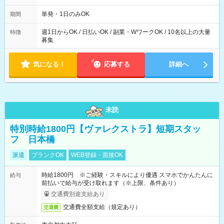
～21：00
単発・1日のみOK
期間
週1日からOK / 日払いOK / 副業・WワークOK / 10名以上の大量
特徴
募集
気になる！
応募する
詳細へ
未読
特別時給1800円【ヴァレクストラ】短期スタッ
フ 日本橋
派遣
ブランクOK
WEB登録・面接OK
時給1800円 ※ご経験・スキルにより優遇 スマホでかんたんに
給与
前払いで給与が受け取れます（※上限、条件あり）
交通費別途支給あり
交通費全額支給（規定あり）
交通費