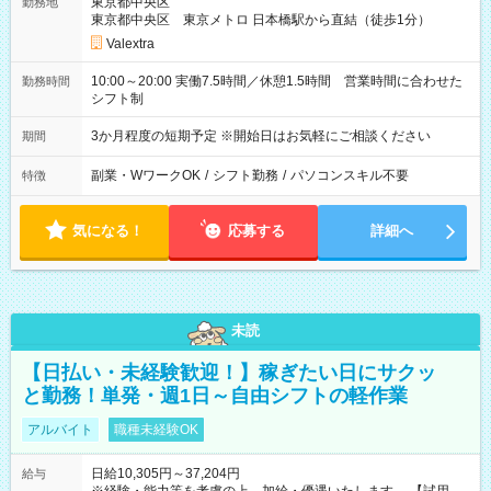
東京都中央区
勤務地
東京都中央区 東京メトロ 日本橋駅から直結（徒歩1分）
Valextra
10:00～20:00 実働7.5時間／休憩1.5時間 営業時間に合わせた
勤務時間
シフト制
3か月程度の短期予定 ※開始日はお気軽にご相談ください
期間
副業・WワークOK
/
シフト勤務
/
パソコンスキル不要
特徴
気になる！
応募する
詳細へ
未読
【日払い・未経験歓迎！】稼ぎたい日にサクッ
と勤務！単発・週1日～自由シフトの軽作業
アルバイト
職種未経験OK
日給10,305円～37,204円
給与