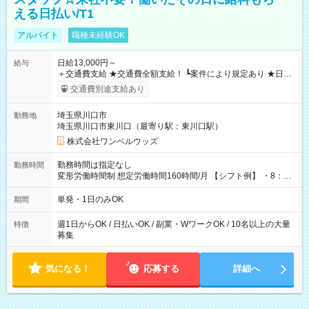
える日払い/T1
アルバイト
職種未経験OK
日給13,000円～
給与
＋交通費支給 ★交通費全額支給！ ┗案件により規定あり ★日払
いOK！（規定あり） ┗働いたその日に現金GET♪ お仕事後はコ
交通費別途支給あり
ンビニATMから 日払い分を引き落とせます！ 【試用期間】試
用期間なし
埼玉県川口市
勤務地
埼玉県川口市東川口（最寄り駅：東川口駅）
株式会社ワンベルウッズ
勤務時間は指定なし
勤務時間
変形労働時間制 想定労働時間160時間/月 【シフト例】 ・8：00
～21：00
単発・1日のみOK
期間
週1日からOK / 日払いOK / 副業・WワークOK / 10名以上の大量
特徴
募集
気になる！
応募する
詳細へ