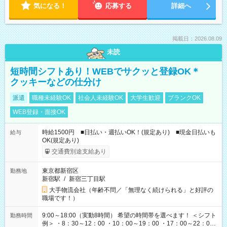
気になる！
応募する
詳細へ
掲載日：2026.08.09
未読
短時間シフトあり！WEBでサクッと登録OK＊
クッキーなどの仕分け
派遣
職種未経験OK
社会人未経験OK
大学生歓迎
ブランクOK
WEB登録・面接OK
時給1500円 ■日払い・週払いOK！(規定あり) ■現金日払いも
給与
OK(規定あり)
交通費別途支給あり
東京都新宿区
勤務地
新宿駅
/
新宿三丁目駅
大手物流会社（年齢不問／「無理なく続けられる」と好評の
職場です！）
9:00～18:00（実動8時間） 希望の時間帯を選べます！ ＜シフト
勤務時間
例＞ ・8：30～12：00 ・10：00～19：00 ・17：00～22：00