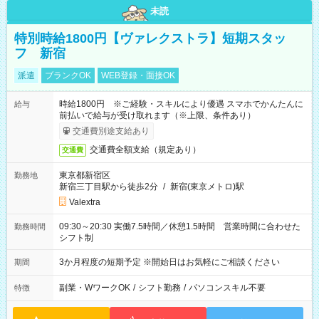
未読
特別時給1800円【ヴァレクストラ】短期スタッ
フ 新宿
派遣
ブランクOK
WEB登録・面接OK
時給1800円 ※ご経験・スキルにより優遇 スマホでかんたんに
給与
前払いで給与が受け取れます（※上限、条件あり）
交通費別途支給あり
交通費全額支給（規定あり）
交通費
東京都新宿区
勤務地
新宿三丁目駅から徒歩2分
/
新宿(東京メトロ)駅
Valextra
09:30～20:30 実働7.5時間／休憩1.5時間 営業時間に合わせた
勤務時間
シフト制
3か月程度の短期予定 ※開始日はお気軽にご相談ください
期間
副業・WワークOK
/
シフト勤務
/
パソコンスキル不要
特徴