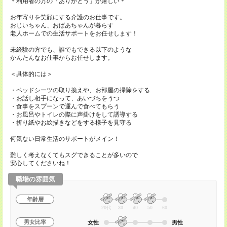
＊利用者の方の「ありがとう」が嬉しい＊
お年寄りを笑顔にする介護のお仕事です。
おじいちゃん、おばあちゃんが暮らす
老人ホームでの生活サポートをお任せします！
未経験の方でも、誰でもできる以下のような
かんたんなお仕事からお任せします。
＜具体的には＞
・ベッドシーツの取り換えや、お部屋の掃除をする
・お話し相手になって、あいづちをうつ
・食事をスプーンで運んで食べてもらう
・お風呂やトイレの際に声掛けをして誘導する
・折り紙やお絵描きなどをする様子を見守る
何気ない日常生活のサポートがメイン！
難しく考えなくてもスグできることが多いので
安心してくださいね！
職場の雰囲気
年齢層
20代
30
40
50
60
男女比率
女性
男性