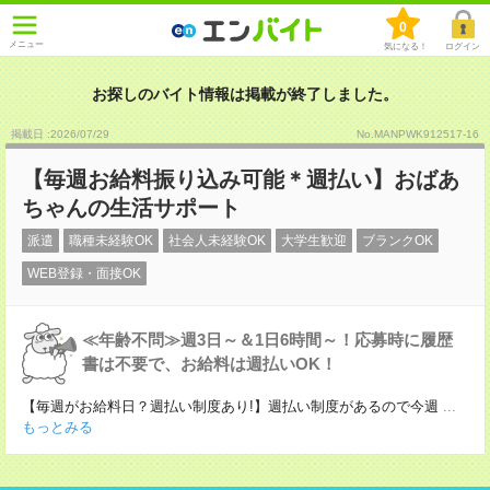
0
メニュー
気になる！
ログイン
お探しのバイト情報は掲載が終了しました。
掲載日 :2026
/
07
/
29
No.MANPWK912517-16
【毎週お給料振り込み可能＊週払い】おばあ
ちゃんの生活サポート
派遣
職種未経験OK
社会人未経験OK
大学生歓迎
ブランクOK
WEB登録・面接OK
≪年齢不問≫週3日～＆1日6時間～！応募時に履歴
書は不要で、お給料は週払いOK！
【毎週がお給料日？週払い制度あり!】週払い制度があるので今週
...
もっとみる