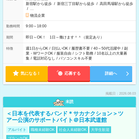
新宿駅から徒歩
/
新宿三丁目駅から徒歩
/
高田馬場駅から徒歩
/
…
物流企業
9:00～18:00
勤務時間
即日～OK！ 1日～働けます＾＾（規定あり）
期間
週1日からOK
/
日払いOK
/
履歴書不要
/
40～50代活躍中
/
副
特徴
業・WワークOK
/
服装自由
/
シフト勤務
/
10名以上の大量募
集
/
電話対応なし
/
パソコンスキル不要
気になる！
応募する
詳細へ
掲載日：2026.08.03
未読
＜日本を代表するバンド＊サカナクション＞ツ
アー公演のサポートバイト＠日本武道館
アルバイト
職種未経験OK
社会人未経験OK
大学生歓迎
ブランクOK