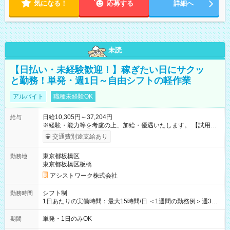
気になる！
応募する
詳細へ
未読
【日払い・未経験歓迎！】稼ぎたい日にサクッ
と勤務！単発・週1日～自由シフトの軽作業
アルバイト
職種未経験OK
日給10,305円～37,204円
給与
※経験・能力等を考慮の上、加給・優遇いたします。 【試用期
間】試用期間なし
交通費別途支給あり
東京都板橋区
勤務地
東京都板橋区板橋
アシストワーク株式会社
シフト制
勤務時間
1日あたりの実働時間：最大15時間/日 ＜1週間の勤務例＞週3回
勤務 勤務：月・水・金 休み：火・木・土・日 好きな時にお仕事
可能です！ ※1日あたりの最大実働時間は日勤、夜勤共に勤務し
単発・1日のみOK
期間
た時間になります。