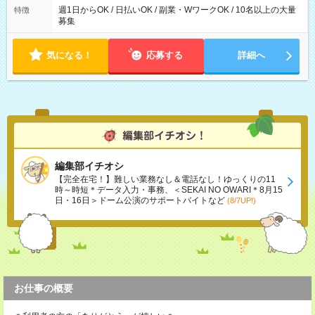
週1日からOK / 日払いOK / 副業・WワークOK / 10名以上の大量
特徴
募集
気になる！
応募する
詳細へ
編集部イチオシ
【完全在宅！】難しい業務なし＆電話なし！ゆっくりの11
時～時短＊データ入力・事務、＜SEKAI NO OWARI＊8月15
日・16日＞ドーム公演のサポートバイトなど
(8/7UP!)
お仕事の概要