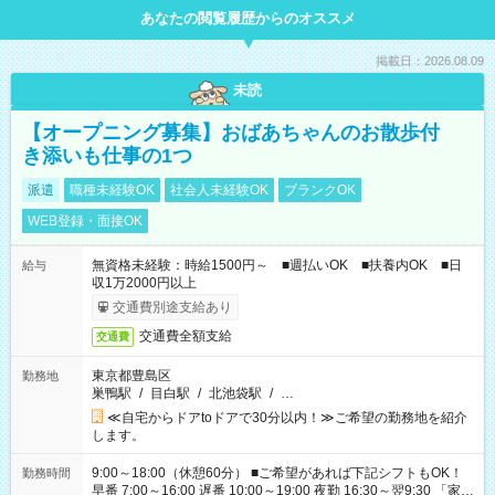
あなたの閲覧履歴からのオススメ
掲載日：2026.08.09
未読
【オープニング募集】おばあちゃんのお散歩付
き添いも仕事の1つ
派遣
職種未経験OK
社会人未経験OK
ブランクOK
WEB登録・面接OK
無資格未経験：時給1500円～ ■週払いOK ■扶養内OK ■日
給与
収1万2000円以上
交通費別途支給あり
交通費全額支給
交通費
東京都豊島区
勤務地
巣鴨駅
/
目白駅
/
北池袋駅
/
…
≪自宅からドアtoドアで30分以内！≫ご希望の勤務地を紹介
します。
9:00～18:00（休憩60分） ■ご希望があれば下記シフトもOK！
勤務時間
早番 7:00～16:00 遅番 10:00～19:00 夜勤 16:30～翌9:30 「家族