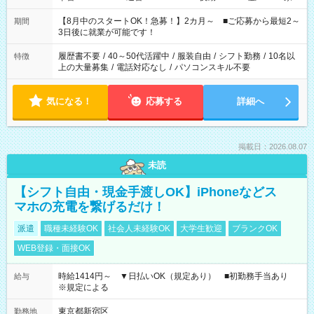
と休みを合わせたい」 「余裕を持って夕飯の準備がしたい」
「できれば残業はしたくない」 など、ご希望を教えてください
【8月中のスタートOK！急募！】2カ月～ ■ご応募から最短2～
期間
ね。 ※Wワーク希望の方へ 今ご覧のお仕事で希望する勤務時間
3日後に就業が可能です！
と、もう1つのお仕事の勤務時間。 合計で週40時間を超える場
合は応募できません。
履歴書不要
/
40～50代活躍中
/
服装自由
/
シフト勤務
/
10名以
特徴
上の大量募集
/
電話対応なし
/
パソコンスキル不要
気になる！
応募する
詳細へ
掲載日：2026.08.07
未読
【シフト自由・現金手渡しOK】iPhoneなどス
マホの充電を繋げるだけ！
派遣
職種未経験OK
社会人未経験OK
大学生歓迎
ブランクOK
WEB登録・面接OK
時給1414円～ ▼日払いOK（規定あり） ■初勤務手当あり
給与
※規定による
東京都新宿区
勤務地