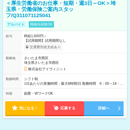
＜厚生労働省のお仕事・短期・週3日～OK＞埼
玉県・労働保険ご案内スタッ
フ/Q311071125041
アルバイト
職種未経験OK
時給1,600円～
給与
【試用期間】試用期間なし
交通費別途支給あり
さいたま市西区
勤務地
埼玉県さいたま市西区
株式会社アイヴィジット
シフト制
勤務時間
1日あたりの実働時間：最大8時間/日 勤務時間 9：00～18：
00(実働8h、休憩1h) 土日祝含む週3日～OK、シフト制 ※もちろ
ん週5日勤務もOK♪ 勤務期間：2026年8月12日～9月9日※リスト
副業・WワークOK
特徴
全件完了で業務終了
気になる！
応募する
詳細へ