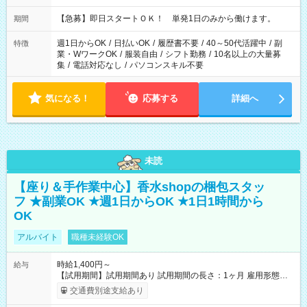
・13：00～22：00 ・22：00～翌6：00 など
【急募】即日スタートＯＫ！ 単発1日のみから働けます。
期間
週1日からOK
/
日払いOK
/
履歴書不要
/
40～50代活躍中
/
副
特徴
業・WワークOK
/
服装自由
/
シフト勤務
/
10名以上の大量募
集
/
電話対応なし
/
パソコンスキル不要
気になる！
応募する
詳細へ
未読
【座り＆手作業中心】香水shopの梱包スタッ
フ ★副業OK ★週1日からOK ★1日1時間から
OK
アルバイト
職種未経験OK
時給1,400円～
給与
【試用期間】試用期間あり 試用期間の長さ：1ヶ月 雇用形態、
給与は本採用時と同じです。
交通費別途支給あり