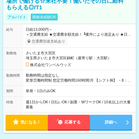
場所で働ける☆来社不要！働いたその日に給料
もらえる◎/T1
アルバイト
職種未経験OK
日給13,000円～
給与
＋交通費支給 ★交通費全額支給！ ┗案件により規定あり ★日払
いOK！（規定あり） ┗働いたその日に現金GET♪ お仕事後はコ
交通費別途支給あり
ンビニATMから 日払い分を引き落とせます！ 【試用期間】試
用期間なし
さいたま市大宮区
勤務地
埼玉県さいたま市大宮区錦町（最寄り駅：大宮駅）
株式会社ワンベルウッズ
勤務時間は指定なし
勤務時間
変形労働時間制 想定労働時間160時間/月 【シフト例】 ・8：00
～21：00
単発・1日のみOK
期間
週1日からOK / 日払いOK / 副業・WワークOK / 10名以上の大量
特徴
募集
気になる！
応募する
詳細へ