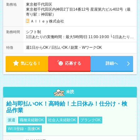
東京都千代田区
勤務地
東京都千代田区内神田2丁目14番12号 星屋第六ビル402号（最
寄り駅：神田駅）
Ａｌｌｅｙ株式会社
シフト制
勤務時間
1日あたりの実働時間：最大5時間/日 11:00-19:00 └1日あたりの
実働時間：1-5時間 └上記の時間帯内であれば、いつでも勤務可
能！ └平日・土曜日の中で、お好きな曜日でご勤務いただけま
週1日からOK / 日払いOK / 副業・WワークOK
特徴
す！ 【シフト例】 ・11:00～14:00 ・16:30～19:00 ・13:00～
18:00 などのように、自由な働き方が可能なお仕事です！
気になる！
応募する
詳細へ
未読
給与即払いOK！高時給！土日休み！仕分け・検
品作業
派遣
職種未経験OK
社会人未経験OK
ブランクOK
WEB登録・面接OK