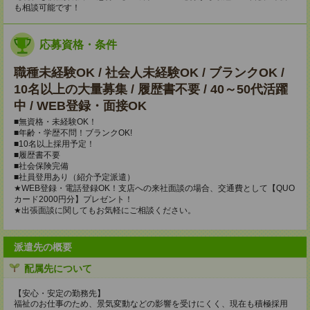
も相談可能です！
応募資格・条件
職種未経験OK / 社会人未経験OK / ブランクOK /
10名以上の大量募集 / 履歴書不要 / 40～50代活躍
中 / WEB登録・面接OK
■無資格・未経験OK！
■年齢・学歴不問！ブランクOK!
■10名以上採用予定！
■履歴書不要
■社会保険完備
■社員登用あり（紹介予定派遣）
★WEB登録・電話登録OK！支店への来社面談の場合、交通費として【QUO
カード2000円分】プレゼント！
★出張面談に関してもお気軽にご相談ください。
派遣先の概要
配属先について
【安心・安定の勤務先】
福祉のお仕事のため、景気変動などの影響を受けにくく、現在も積極採用