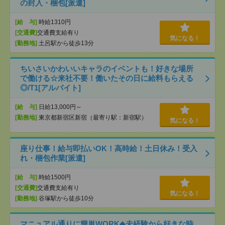
の封入・梱包[派遣]
[給 与]
時給1310円
[交通費]
交通費支給有り
気になる！
[勤務地]
土呂駅から徒歩13分
ちいさいかわいいキャラのイベントも！好きな場所
で働ける☆来社不要！働いたその日に給料もらえる
◎/T1[アルバイト]
[給 与]
日給13,000円～
[勤務地]
東京都新宿区新宿（最寄り駅：新宿駅）
気になる！
座り仕事！給与即払いOK！高時給！土日休み！受入
れ・梱包作業[派遣]
[給 与]
時給1500円
[交通費]
交通費支給有り
気になる！
[勤務地]
谷塚駅から徒歩10分
マニュアル通りに簡単WORK◆未経験から好きな時