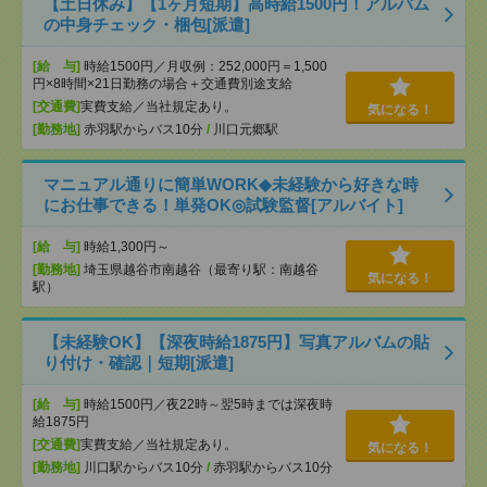
【土日休み】【1ヶ月短期】高時給1500円！アルバム
の中身チェック・梱包[派遣]
[給 与]
時給1500円／月収例：252,000円＝1,500
円×8時間×21日勤務の場合＋交通費別途支給
[交通費]
実費支給／当社規定あり。
気になる！
[勤務地]
赤羽駅からバス10分
/
川口元郷駅
マニュアル通りに簡単WORK◆未経験から好きな時
にお仕事できる！単発OK◎試験監督[アルバイト]
[給 与]
時給1,300円～
[勤務地]
埼玉県越谷市南越谷（最寄り駅：南越谷
気になる！
駅）
【未経験OK】【深夜時給1875円】写真アルバムの貼
り付け・確認｜短期[派遣]
[給 与]
時給1500円／夜22時～翌5時までは深夜時
給1875円
[交通費]
実費支給／当社規定あり。
気になる！
[勤務地]
川口駅からバス10分
/
赤羽駅からバス10分