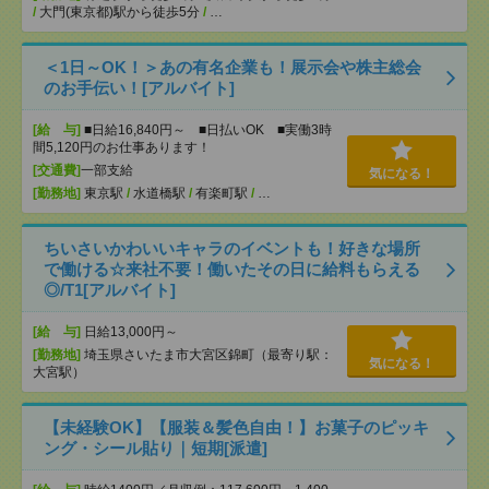
/
大門(東京都)駅から徒歩5分
/
…
＜1日～OK！＞あの有名企業も！展示会や株主総会
のお手伝い！[アルバイト]
[給 与]
■日給16,840円～ ■日払いOK ■実働3時
間5,120円のお仕事あります！
[交通費]
一部支給
気になる！
[勤務地]
東京駅
/
水道橋駅
/
有楽町駅
/
…
ちいさいかわいいキャラのイベントも！好きな場所
で働ける☆来社不要！働いたその日に給料もらえる
◎/T1[アルバイト]
[給 与]
日給13,000円～
[勤務地]
埼玉県さいたま市大宮区錦町（最寄り駅：
気になる！
大宮駅）
【未経験OK】【服装＆髪色自由！】お菓子のピッキ
ング・シール貼り｜短期[派遣]