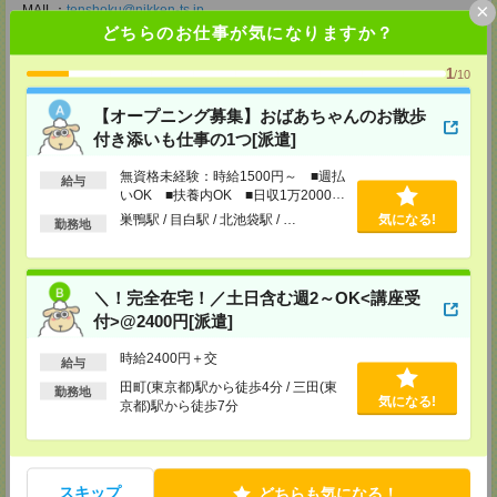
×
MAIL：
tenshoku@nikken-ts.jp
担当：採用担当
どちらのお仕事が気になりますか？
メディカルケア事業部 新宿オフィス
1
/10
東京都新宿区新宿2-3-10 新宿御苑ビル6階
TEL：0120-457-235
【オープニング募集】おばあちゃんのお散歩
MAIL：
tenshoku@nikken-ts.jp
担当：採用担当
付き添いも仕事の1つ[派遣]
メディカルケア事業部 立川事業所
無資格未経験：時給1500円～ ■週払
給与
東京都立川市錦町1-12-14
いOK ■扶養内OK ■日収1万2000円
TEL：0120-934-200
以上
巣鴨駅 / 目白駅 / 北池袋駅 / …
気になる!
MAIL：
tenshoku@nikken-ts.jp
勤務地
担当：採用担当
メディカルケア事業部 町田オフィス
東京都町田市森野1-7-23 大樹生命町田ビル6F
＼！完全在宅！／土日含む週2～OK<講座受
TEL：0120-453-285
付>@2400円[派遣]
MAIL：
tenshoku@nikken-ts.jp
担当：採用担当
時給2400円＋交
給与
メディカルケア事業部 横浜オフィス
田町(東京都)駅から徒歩4分 / 三田(東
勤務地
神奈川県横浜市保土ケ谷区神戸町134 横浜ビジネスパークサウスタワー
気になる!
京都)駅から徒歩7分
2F B区画
TEL：0120-901-799
MAIL：
tenshoku@nikken-ts.jp
担当：採用担当
スキップ
どちらも気になる！