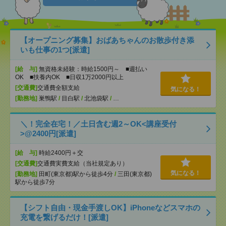
【オープニング募集】おばあちゃんのお散歩付き添
いも仕事の1つ[派遣]
[給 与]
無資格未経験：時給1500円～ ■週払い
OK ■扶養内OK ■日収1万2000円以上
[交通費]
交通費全額支給
気になる！
[勤務地]
巣鴨駅
/
目白駅
/
北池袋駅
/
…
＼！完全在宅！／土日含む週2～OK<講座受付
>@2400円[派遣]
[給 与]
時給2400円＋交
[交通費]
交通費実費支給（当社規定あり）
気になる！
[勤務地]
田町(東京都)駅から徒歩4分
/
三田(東京都)
駅から徒歩7分
【シフト自由・現金手渡しOK】iPhoneなどスマホの
充電を繋げるだけ！[派遣]