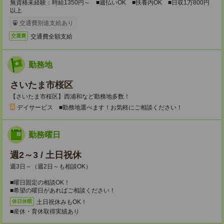
無資格未経験：時給1350円～ ■週払いOK ■扶養内OK ■日収1万800円
以上
交通費別途支給あり
交通費全額支給
交通費
勤務地
さいたま市桜区
【さいたま市桜区】西浦和など勤務地多数！
デイサービス ■勤務地選べます！お気軽にご相談ください！
勤務曜日
週2～3 / 土日祝休
週3日～（週2日～も相談OK）
■曜日固定の相談OK！
■希望の曜日があればご相談ください！
土日祝休みもOK！
休日休暇
■産休・育休取得実績あり