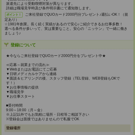
派遣先により受動喫煙対策が異なります。
詳細は職場見学時及び条件明示書にて通知致します。
ご来社登録でQUOカード2000円分プレゼント♪週払いOK！（規
ポイント！
定あり）
☆1981年創業。長く続く実績があるので安心♪ご紹介できるお仕事多数！
選べる条件が多いって、実は重要なこと。安心の「ニッケン」で一緒に働き
ましょう♪
登録について
★今ならご来社登録でQUOカード2000円分をプレゼント中★
≪応募～就業までの流れ≫
▼Webまたはお電話にてご応募
▼日研メディカルケアから連絡
▼面談＆ヒアリングの後、スタッフ登録（TEL登録、WEB登録もOKで
す！）
▼お仕事情報の提供
▼職場見学
▼お仕事スタート
■受付時間
9:00～18:00（月～金）
※上記以外でもお気軽に場所・日程等ご相談下さい
※登録会は面接ではありませんので私服でOK
登録場所