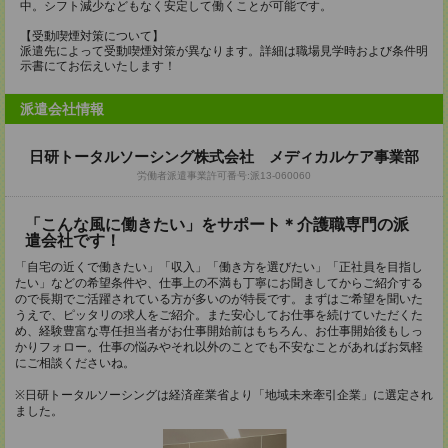
中。シフト減少などもなく安定して働くことが可能です。
【受動喫煙対策について】
派遣先によって受動喫煙対策が異なります。詳細は職場見学時および条件明
示書にてお伝えいたします！
派遣会社情報
日研トータルソーシング株式会社 メディカルケア事業部
労働者派遣事業許可番号:派13-060060
「こんな風に働きたい」をサポート＊介護職専門の派
遣会社です！
「自宅の近くで働きたい」「収入」「働き方を選びたい」「正社員を目指し
たい」などの希望条件や、仕事上の不満も丁寧にお聞きしてからご紹介する
ので長期でご活躍されている方が多いのが特長です。まずはご希望を聞いた
うえで、ピッタリの求人をご紹介。また安心してお仕事を続けていただくた
め、経験豊富な専任担当者がお仕事開始前はもちろん、お仕事開始後もしっ
かりフォロー。仕事の悩みやそれ以外のことでも不安なことがあればお気軽
にご相談くださいね。
※日研トータルソーシングは経済産業省より「地域未来牽引企業」に選定され
ました。