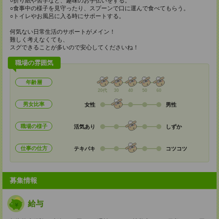
○折り紙や習字など、趣味のお手伝いをする。
○食事中の様子を見守ったり、スプーンで口に運んで食べてもらう。
○トイレやお風呂に入る時にサポートする。
何気ない日常生活のサポートがメイン！
難しく考えなくても、
スグできることが多いので安心してくださいね！
職場の雰囲気
年齢層
20代
30
40
50
60
男女比率
女性
男性
職場の様子
活気あり
しずか
仕事の仕方
テキパキ
コツコツ
募集情報
給与