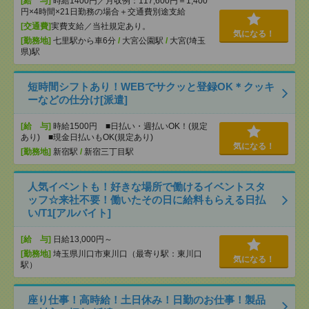
[給 与]
時給1400円／月収例：117,600円＝1,400
円×4時間×21日勤務の場合＋交通費別途支給
[交通費]
実費支給／当社規定あり。
気になる！
[勤務地]
七里駅から車6分
/
大宮公園駅
/
大宮(埼玉
県)駅
短時間シフトあり！WEBでサクッと登録OK＊クッキ
ーなどの仕分け[派遣]
[給 与]
時給1500円 ■日払い・週払いOK！(規定
あり) ■現金日払いもOK(規定あり)
気になる！
[勤務地]
新宿駅
/
新宿三丁目駅
人気イベントも！好きな場所で働けるイベントスタ
ッフ☆来社不要！働いたその日に給料もらえる日払
い/T1[アルバイト]
[給 与]
日給13,000円～
[勤務地]
埼玉県川口市東川口（最寄り駅：東川口
気になる！
駅）
座り仕事！高時給！土日休み！日勤のお仕事！製品