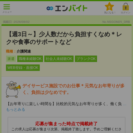
0
メニュー
気になる！
ログイン
掲載日 :2026
/
08
/
02
No.NSGOM25_DRB
【週3日～】少人数だから負担すくなめ＊レ
クや食事のサポートなど
職種：
介護関連
派遣
職種未経験OK
社会人未経験OK
ブランクOK
WEB登録・面接OK
デイサービス施設でのお仕事＊元気なお年寄りが多
く、負担は少なめです。
【お年寄りに楽しい時間を】比較的元気なお年寄りが多く、働く負
...
もっとみる
応募が集まった時点で掲載終了
この求人は応募が集まり次第、掲載終了致します。予めご理解くださ