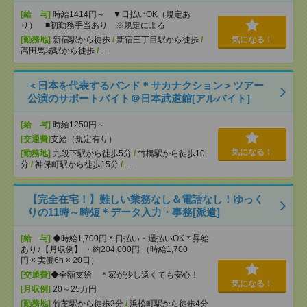
[給 与]
時給1414円～ ▼日払いOK（規定あ
り） ■初勤務手当あり ※規定による
[勤務地]
新宿駅から徒歩
/
新宿三丁目駅から徒歩
/
気になる！
高田馬場駅から徒歩
/
…
＜日本を代表するバンド＊サカナクション＞ツアー
公演のサポートバイト＠日本武道館[アルバイト]
[給 与]
時給1250円～
[交通費]
支給（規定有り）
気になる！
[勤務地]
九段下駅から徒歩5分
/
竹橋駅から徒歩10
分
/
神保町駅から徒歩15分
/
…
【完全在宅！】難しい業務なし＆電話なし！ゆっく
りの11時～時短＊データ入力・事務[派遣]
[給 与]
◆時給1,700円＊日払い・週払いOK＊昇給
あり♪【月収例】 ・約204,000円 （時給1,700
円 × 実働6h × 20日）
[交通費]
◆全額支給 ＊家が少し遠くても安心！
気になる！
[月収例]
20～25万円
[勤務地]
竹芝駅から徒歩2分
/
浜松町駅から徒歩4分