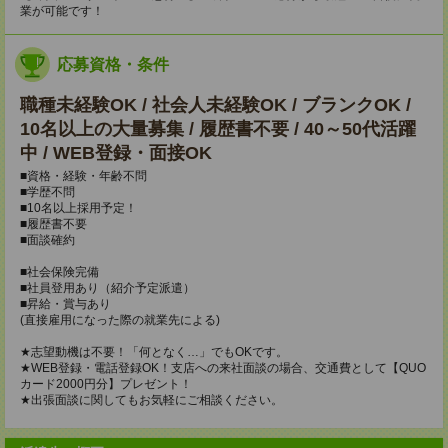
業が可能です！
応募資格・条件
職種未経験OK / 社会人未経験OK / ブランクOK /
10名以上の大量募集 / 履歴書不要 / 40～50代活躍
中 / WEB登録・面接OK
■資格・経験・年齢不問
■学歴不問
■10名以上採用予定！
■履歴書不要
■面談確約
■社会保険完備
■社員登用あり（紹介予定派遣）
■昇給・賞与あり
(直接雇用になった際の就業先による)
★志望動機は不要！「何となく…」でもOKです。
★WEB登録・電話登録OK！支店への来社面談の場合、交通費として【QUO
カード2000円分】プレゼント！
★出張面談に関してもお気軽にご相談ください。