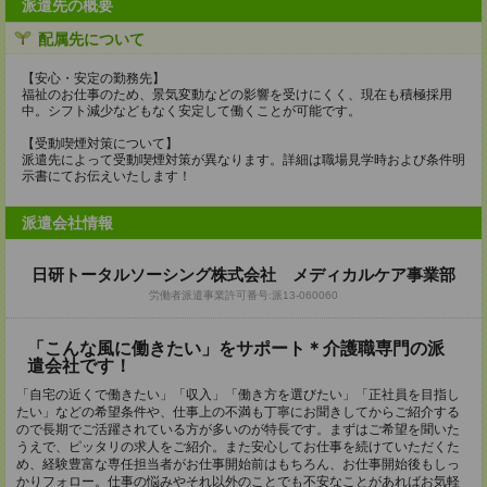
派遣先の概要
配属先について
【安心・安定の勤務先】
福祉のお仕事のため、景気変動などの影響を受けにくく、現在も積極採用
中。シフト減少などもなく安定して働くことが可能です。
【受動喫煙対策について】
派遣先によって受動喫煙対策が異なります。詳細は職場見学時および条件明
示書にてお伝えいたします！
派遣会社情報
日研トータルソーシング株式会社 メディカルケア事業部
労働者派遣事業許可番号:派13-060060
「こんな風に働きたい」をサポート＊介護職専門の派
遣会社です！
「自宅の近くで働きたい」「収入」「働き方を選びたい」「正社員を目指し
たい」などの希望条件や、仕事上の不満も丁寧にお聞きしてからご紹介する
ので長期でご活躍されている方が多いのが特長です。まずはご希望を聞いた
うえで、ピッタリの求人をご紹介。また安心してお仕事を続けていただくた
め、経験豊富な専任担当者がお仕事開始前はもちろん、お仕事開始後もしっ
かりフォロー。仕事の悩みやそれ以外のことでも不安なことがあればお気軽