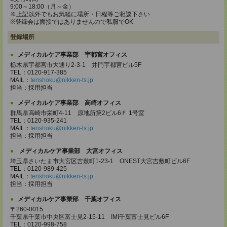
9:00～18:00（月～金）
※上記以外でもお気軽に場所・日程等ご相談下さい
※登録会は面接ではありませんので私服でOK
登録場所
メディカルケア事業部 宇都宮オフィス
栃木県宇都宮市大通り2-3-1 井門宇都宮ビル5F
TEL：0120-917-385
MAIL：
tenshoku@nikken-ts.jp
担当：採用担当
メディカルケア事業部 高崎オフィス
群馬県高崎市栄町4-11 原地所第2ビル6Ｆ 1号室
TEL：0120-935-241
MAIL：
tenshoku@nikken-ts.jp
担当：採用担当
メディカルケア事業部 大宮オフィス
埼玉県さいたま市大宮区吉敷町1-23-1 ONEST大宮吉敷町ビル6F
TEL：0120-989-425
MAIL：
tenshoku@nikken-ts.jp
担当：採用担当
メディカルケア事業部 千葉オフィス
〒260-0015
千葉県千葉市中央区富士見2-15-11 IMI千葉富士見ビル6F
TEL：0120-998-758