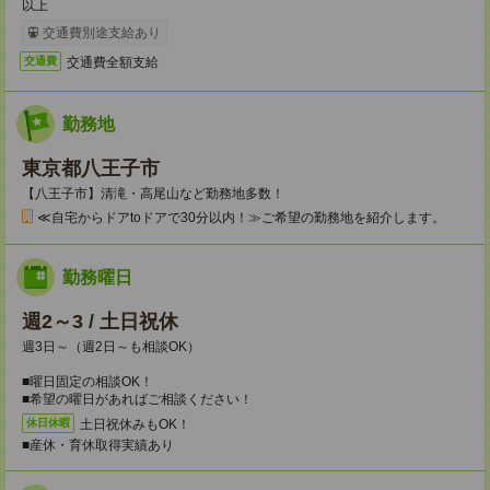
以上
交通費別途支給あり
交通費全額支給
交通費
勤務地
東京都八王子市
【八王子市】清滝・高尾山など勤務地多数！
≪自宅からドアtoドアで30分以内！≫ご希望の勤務地を紹介します。
勤務曜日
週2～3 / 土日祝休
週3日～（週2日～も相談OK）
■曜日固定の相談OK！
■希望の曜日があればご相談ください！
土日祝休みもOK！
休日休暇
■産休・育休取得実績あり