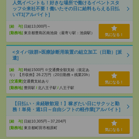
人気イベントも！好きな場所で働けるイベントスタ
ッフ☆来社不要！働いたその日に給料もらえる日払
い/T1[アルバイト]
[給 与]
日給13,000円～
[勤務地]
東京都豊島区南池袋（最寄り駅：池袋駅）
気になる！
<タイパ抜群>医療診断用装置の組立加工（日勤）[派
遣]
[給 与]
時給1500円 ※交通費全額支給（規定あ
り） 【月収例】26.2万円（20日勤務＋残業20h）
[交通費]
交通費支給あり
気になる！
[勤務地]
豊田駅
/
北八王子駅
/
八王子駅
【日払い・未経験歓迎！】稼ぎたい日にサクッと勤
務！単発・週1日～自由シフトの軽作業[アルバイト]
[給 与]
日給10,305円～37,204円
[勤務地]
東京都町田市相原町
気になる！