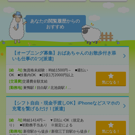
あなたの閲覧履歴からの
おすすめ
【オープニング募集】おばあちゃんのお散歩付き添
いも仕事の1つ[派遣]
[給 与]
無資格未経験：時給1500円～ ■週払い
OK ■扶養内OK ■日収1万2000円以上
[交通費]
交通費全額支給
気になる！
[勤務地]
巣鴨駅
/
目白駅
/
北池袋駅
/
…
【シフト自由・現金手渡しOK】iPhoneなどスマホの
充電を繋げるだけ！[派遣]
[給 与]
時給1414円～ ▼日払いOK（規定あ
り） ■初勤務手当あり ※規定による
[勤務地]
新宿駅から徒歩
/
新宿三丁目駅から徒歩
/
気になる！