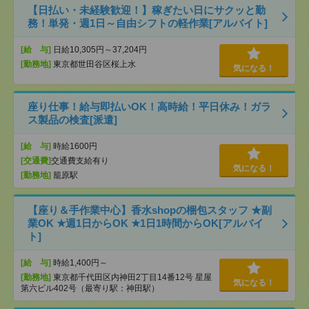
【日払い・未経験歓迎！】稼ぎたい日にサクッと勤
務！単発・週1日～自由シフトの軽作業[アルバイト]
[給 与]
日給10,305円～37,204円
[勤務地]
東京都世田谷区桜上水
気になる！
座り仕事！給与即払いOK！高時給！平日休み！ガラ
ス製品の検査[派遣]
[給 与]
時給1600円
[交通費]
交通費支給有り
気になる！
[勤務地]
籠原駅
【座り＆手作業中心】香水shopの梱包スタッフ ★副
業OK ★週1日からOK ★1日1時間からOK[アルバイ
ト]
[給 与]
時給1,400円～
[勤務地]
東京都千代田区内神田2丁目14番12号 星屋
気になる！
第六ビル402号（最寄り駅：神田駅）