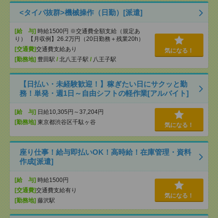
<タイパ抜群>機械操作（日勤）[派遣]
[給 与]
時給1500円 ※交通費全額支給（規定あ
り） 【月収例】26.2万円（20日勤務＋残業20h）
[交通費]
交通費支給あり
気になる！
[勤務地]
豊田駅
/
北八王子駅
/
八王子駅
【日払い・未経験歓迎！】稼ぎたい日にサクッと勤
務！単発・週1日～自由シフトの軽作業[アルバイト]
[給 与]
日給10,305円～37,204円
[勤務地]
東京都渋谷区千駄ヶ谷
気になる！
座り仕事！給与即払いOK！高時給！在庫管理・資料
作成[派遣]
[給 与]
時給1500円
[交通費]
交通費支給有り
気になる！
[勤務地]
藤沢駅