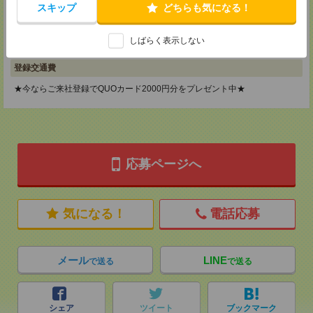
神奈川県横浜市保土ケ谷区神戸町134 横浜ビジネスパークサウスタワー
スキップ
どちらも気になる！
2F B区画
TEL：0120-901-799
MAIL：
tenshoku@nikken-ts.jp
しばらく表示しない
担当：採用担当
登録交通費
★今ならご来社登録でQUOカード2000円分をプレゼント中★
応募ページへ
気になる！
電話応募
メール
LINE
で送る
で送る
シェア
ツイート
ブックマーク