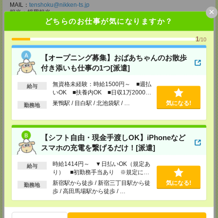
MAIL：
tenshoku@nikken-ts.jp
×
担当：採用担当
どちらのお仕事が気になりますか？
メディカルケア事業部 柏オフィス
千葉県柏市末広町5-19 第12関口ビル7F 705号室
1
/10
TEL：0120-935-218
MAIL：
tenshoku@nikken-ts.jp
【オープニング募集】おばあちゃんのお散歩
担当：採用担当
付き添いも仕事の1つ[派遣]
メディカルケア事業部 新宿オフィス
東京都新宿区新宿2-3-10 新宿御苑ビル6階
無資格未経験：時給1500円～ ■週払
給与
TEL：0120-457-235
いOK ■扶養内OK ■日収1万2000円
MAIL：
tenshoku@nikken-ts.jp
以上
巣鴨駅 / 目白駅 / 北池袋駅 / …
気になる!
担当：採用担当
勤務地
メディカルケア事業部 立川事業所
東京都立川市錦町1-12-14
TEL：0120-934-200
【シフト自由・現金手渡しOK】iPhoneなど
MAIL：
tenshoku@nikken-ts.jp
スマホの充電を繋げるだけ！[派遣]
担当：採用担当
時給1414円～ ▼日払いOK（規定あ
メディカルケア事業部 町田オフィス
給与
り） ■初勤務手当あり ※規定によ
東京都町田市森野1-7-23 大樹生命町田ビル6F
る
TEL：0120-453-285
新宿駅から徒歩 / 新宿三丁目駅から徒
気になる!
勤務地
MAIL：
tenshoku@nikken-ts.jp
歩 / 高田馬場駅から徒歩 / …
担当：採用担当
メディカルケア事業部 横浜オフィス