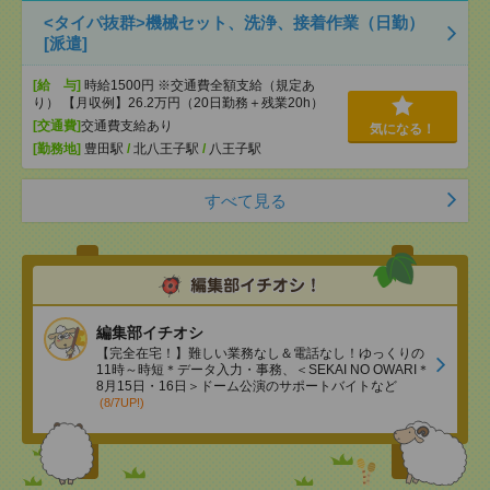
<タイパ抜群>機械セット、洗浄、接着作業（日勤）
[派遣]
[給 与]
時給1500円 ※交通費全額支給（規定あ
り） 【月収例】26.2万円（20日勤務＋残業20h）
[交通費]
交通費支給あり
気になる！
[勤務地]
豊田駅
/
北八王子駅
/
八王子駅
すべて見る
編集部イチオシ
【完全在宅！】難しい業務なし＆電話なし！ゆっくりの
11時～時短＊データ入力・事務、＜SEKAI NO OWARI＊
8月15日・16日＞ドーム公演のサポートバイトなど
(8/7UP!)