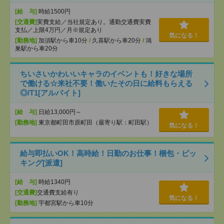
[給 与]
時給1500円
[交通費]
実費支給／当社規定あり。通勤交通費実費
支払／上限4万円／月※規定あり
気になる！
[勤務地]
加須駅から車10分
/
久喜駅から車20分
/
鴻
巣駅から車20分
ちいさいかわいいキャラのイベントも！好きな場所
で働ける☆来社不要！働いたその日に給料もらえる
◎/T1[アルバイト]
[給 与]
日給13,000円～
[勤務地]
東京都町田市原町田（最寄り駅：町田駅）
気になる！
給与即払いOK！高時給！日勤のお仕事！梱包・ピッ
キング[派遣]
[給 与]
時給1340円
[交通費]
交通費支給有り
気になる！
[勤務地]
宇都宮駅から車10分