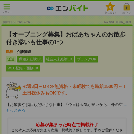
0
メニュー
気になる！
ログイン
掲載日 :2026
/
07
/
26
No.NSGTC36_OP9
【オープニング募集】おばあちゃんのお散歩
付き添いも仕事の1つ
職種：
介護関連
派遣
職種未経験OK
社会人未経験OK
ブランクOK
WEB登録・面接OK
≪週3日～OK≫無資格・未経験でも時給1500円～！
土日祝休みもOKです。
【お散歩やお話もだいじな仕事】「今日は天気が良いから、外の空
...
もっとみる
応募が集まった時点で掲載終了
この求人は応募が集まり次第、掲載終了致します。予めご理解くださ