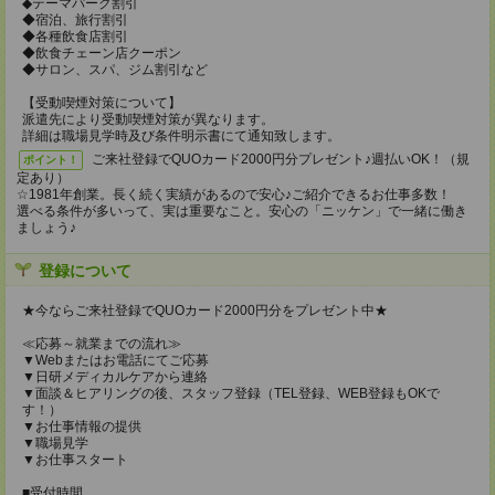
◆テーマパーク割引
◆宿泊、旅行割引
◆各種飲食店割引
◆飲食チェーン店クーポン
◆サロン、スパ、ジム割引など
【受動喫煙対策について】
派遣先により受動喫煙対策が異なります。
詳細は職場見学時及び条件明示書にて通知致します。
ご来社登録でQUOカード2000円分プレゼント♪週払いOK！（規
ポイント！
定あり）
☆1981年創業。長く続く実績があるので安心♪ご紹介できるお仕事多数！
選べる条件が多いって、実は重要なこと。安心の「ニッケン」で一緒に働き
ましょう♪
登録について
★今ならご来社登録でQUOカード2000円分をプレゼント中★
≪応募～就業までの流れ≫
▼Webまたはお電話にてご応募
▼日研メディカルケアから連絡
▼面談＆ヒアリングの後、スタッフ登録（TEL登録、WEB登録もOKで
す！）
▼お仕事情報の提供
▼職場見学
▼お仕事スタート
■受付時間