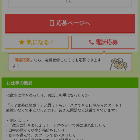
い。
応募ページへ
気になる！
電話応募
電話応募
なら、会員登録しなくても応募できます
よ！
お仕事の概要
≪散歩に付き添ったり、お話し相手になったり≫
「え？意外に簡単！」と思うくらい、スグできる仕事からスタート！
経験がなくて不安だった方も、皆さん問題なく活躍できています！
＜例えば…＞
○「散歩に行きましょう！」と声をかけて外に連れ出したり
○日中の見守りや水分補給をしたり
○食事を運んで、スプーンで食べさせたり