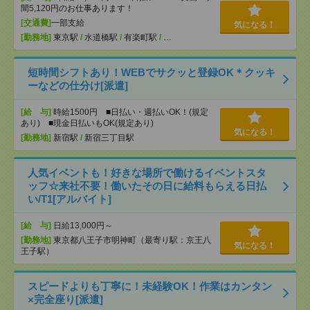
間5,120円のお仕事あります！
[交通費]
一部支給
気になる！
[勤務地]
東京駅
/
水道橋駅
/
有楽町駅
/
…
短時間シフトあり！WEBでサクッと登録OK＊クッキ
ーなどの仕分け[派遣]
[給 与]
時給1500円 ■日払い・週払いOK！(規定
あり) ■現金日払いもOK(規定あり)
気になる！
[勤務地]
新宿駅
/
新宿三丁目駅
人気イベントも！好きな場所で働けるイベントスタ
ッフ☆来社不要！働いたその日に給料もらえる日払
い/T1[アルバイト]
[給 与]
日給13,000円～
[勤務地]
東京都八王子市明神町（最寄り駅：京王八
気になる！
王子駅）
スピードよりも丁寧に！未経験OK！作業はカンタン
×完全座り[派遣]