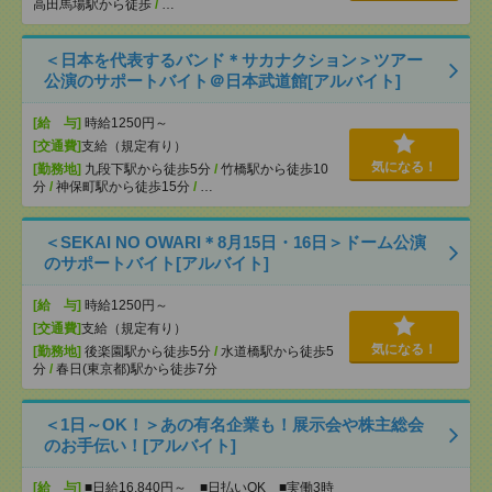
高田馬場駅から徒歩
/
…
＜日本を代表するバンド＊サカナクション＞ツアー
公演のサポートバイト＠日本武道館[アルバイト]
[給 与]
時給1250円～
[交通費]
支給（規定有り）
気になる！
[勤務地]
九段下駅から徒歩5分
/
竹橋駅から徒歩10
分
/
神保町駅から徒歩15分
/
…
＜SEKAI NO OWARI＊8月15日・16日＞ドーム公演
のサポートバイト[アルバイト]
[給 与]
時給1250円～
[交通費]
支給（規定有り）
気になる！
[勤務地]
後楽園駅から徒歩5分
/
水道橋駅から徒歩5
分
/
春日(東京都)駅から徒歩7分
＜1日～OK！＞あの有名企業も！展示会や株主総会
のお手伝い！[アルバイト]
[給 与]
■日給16,840円～ ■日払いOK ■実働3時