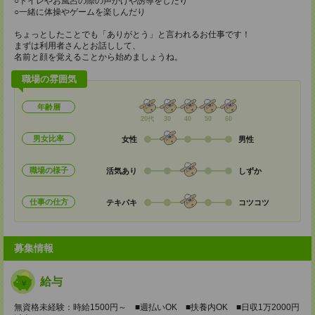
○トイレやお風呂の際の声かけや誘導をしたり
○一緒に体操やゲームを楽しんだり
ちょっとしたことでも「ありがとう」と言われるお仕事です！
まずは利用者さんとお話しして、
名前と顔を覚えることから始めましょうね。
職場の雰囲気
年齢層
20代
30
40
50
60
男女比率
女性
男性
職場の様子
活気あり
しずか
仕事の仕方
テキパキ
コツコツ
募集情報
給与
無資格未経験：時給1500円～ ■週払いOK ■扶養内OK ■日収1万2000円