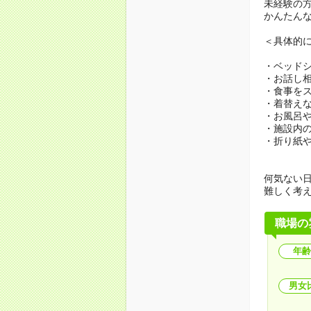
未経験の
かんたん
＜具体的
・ベッド
・お話し
・食事を
・着替え
・お風呂
・施設内
・折り紙
何気ない
難しく考
職場の
年齢
男女