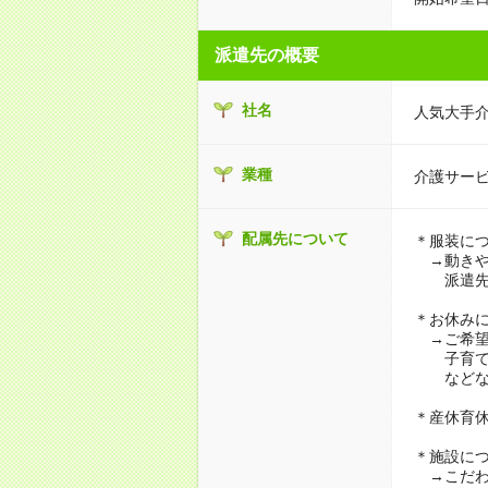
派遣先の概要
社名
人気大手
業種
介護サー
配属先について
＊服装に
→動きや
派遣先に
＊お休み
→ご希望
子育て・
などな
＊産休育
＊施設に
→こだわ