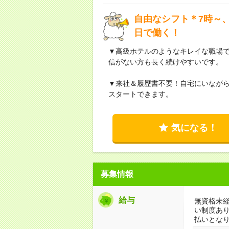
自由なシフト＊7時～、
日で働く！
▼高級ホテルのようなキレイな職場
信がない方も長く続けやすいです。
▼来社＆履歴書不要！自宅にいなが
スタートできます。
気になる！
募集情報
給与
無資格未経
い制度あ
払いとな