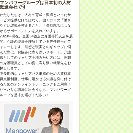
マンパワーグループは日本初の人材
派遣会社です
わたしたちは、人材の育成・派遣といったサ
ービス提供だけではなく、働く方々の『働き
やすい環境を整えること』『長期就労につな
がるサポート』に力を入れています。
2023年現在、全国34拠点に介護専門支店を展
開。介護の現場を理解している専任担当がフ
ォローします。理想と現実とのギャップに悩
んだ際は、お悩みに寄り添いサポート。介護
職としてのキャリアを積みたい方には、理想
の介護職員としての姿に寄り添い就業先をお
探しします。
中長期的なキャリアパス形成のための資格取
得支援制度、仕事に活かせる知識を身に付け
るためのオンライントレーニングもご用意！
ぴったりな職場に出会うなら、マンパワーグ
ループを是非お選びください！