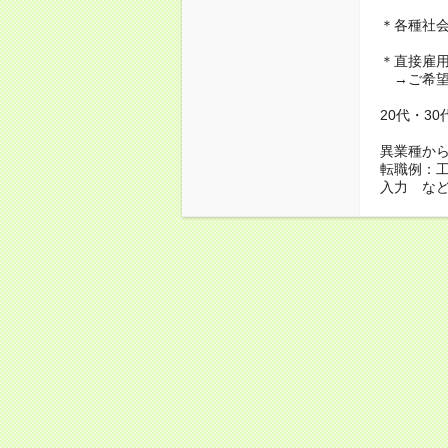
＊各種社
＊直接雇
→ご希望
20代・3
異業種か
転職例：
入力 な