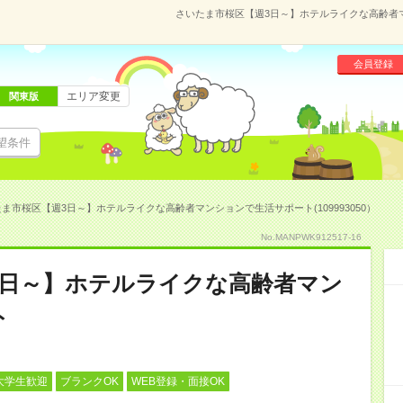
さいたま市桜区【週3日～】ホテルライクな高齢者マン
会員登録
エリア変更
関東版
望条件
ま市桜区【週3日～】ホテルライクな高齢者マンションで生活サポート(109993050）
No.MANPWK912517-16
3日～】ホテルライクな高齢者マン
ト
大学生歓迎
ブランクOK
WEB登録・面接OK