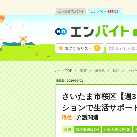
エン派遣
71454
件
エン バイト
82531
件
0
気になるリスト
保存した希
バイトTOP
関東
埼玉県
桜区
さいた
掲載日 :
2026
/
08
/
01
さいたま市桜区【週
ションで生活サポー
介護関連
職種：
派遣
職種未経験OK
社会人未経験OK