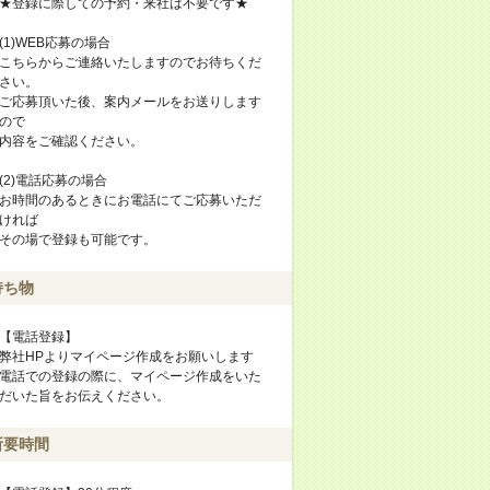
★登録に際しての予約・来社は不要です★
(1)WEB応募の場合
こちらからご連絡いたしますのでお待ちくだ
さい。
ご応募頂いた後、案内メールをお送りします
ので
内容をご確認ください。
(2)電話応募の場合
お時間のあるときにお電話にてご応募いただ
ければ
その場で登録も可能です。
持ち物
【電話登録】
弊社HPよりマイページ作成をお願いします
電話での登録の際に、マイページ作成をいた
だいた旨をお伝えください。
所要時間