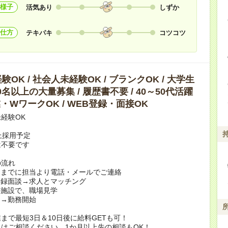
様子
活気あり
しずか
仕方
テキパキ
コツコツ
OK / 社会人未経験OK / ブランクOK / 大学生
10名以上の大量募集 / 履歴書不要 / 40～50代活躍
副業・WワークOK / WEB登録・面接OK
経験OK
上採用予定
は不要です
の流れ
日までに担当より電話・メールでご連絡
登録面談→求人とマッチング
の施設で、職場見学
定→勤務開始
まで最短3日＆10日後に給料GETも可！
はご相談ください。1か月以上先の相談もOK！