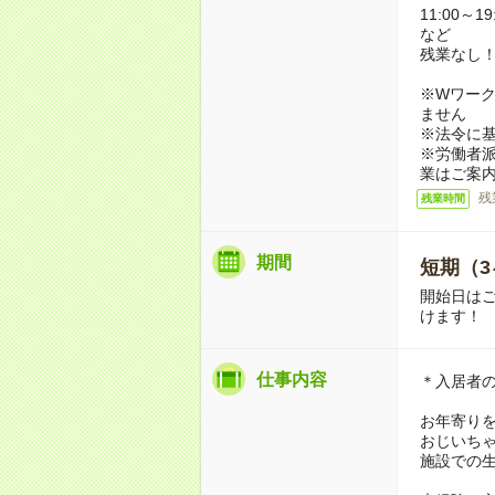
11:00～19
など
残業なし
※Wワーク
ません
※法令に基
※労働者
業はご案
残
残業時間
期間
短期（3
開始日は
けます！
仕事内容
＊入居者
お年寄り
おじいち
施設での