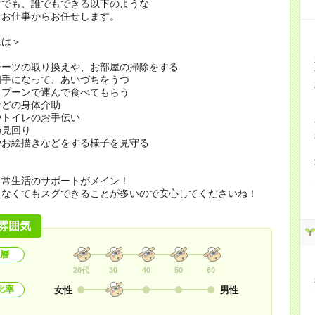
方でも、誰でもできる以下のような
なお仕事からお任せします。
には＞
シーツの取り換えや、お部屋の掃除をする
相手になって、あいづちをうつ
スプーンで運んで食べてもらう
などの身体介助
やトイレのお手伝い
の見回り
やお絵描きなどをする様子を見守る
日常生活のサポートがメイン！
えなくてもスグできることが多いので安心してくださいね！
雰囲気
層
20代
30
40
50
60
比率
女性
男性