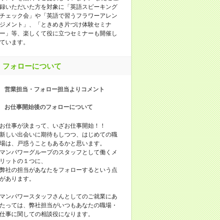
録いただいた方を対象に「英語スピーキング
チェック会」や「英語で習うフラワーアレン
ジメント」、「ときめき片づけ体験セミナ
ー」等、楽しくて役に立つセミナーも開催し
ています。
フォローについて
営業担当・フォロー担当よりコメント
お仕事開始後のフォローについて
お仕事が決まって、いざお仕事開始！！
新しい出会いに期待もしつつ、はじめての職
場は、戸惑うこともあるかと思います。
マンパワーグループのスタッフとして働くメ
リットの１つに、
弊社の担当があなたをフォローするという点
があります。
マンパワースタッフさんとしてのご就業にあ
たっては、弊社担当がいつもあなたの職場・
仕事に関しての相談役になります。