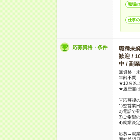
職場の
仕事の
応募資格・条件
職種未経験
歓迎 / 
中 / 
無資格・未
年齢不問
★10名以
★履歴書
▽応募後
1)翌営業
2)電話で
3)ご希望
4)就業決
応募→就業
開始希望日