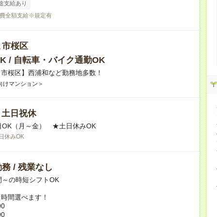
途支給あり
費全額支給※規定有
ま市桜区
K / 自転車・バイク通勤OK
ま市桜区】西浦和など勤務地多数！
向けマンション＞
/ 土日祝休
日OK（月～金） ★土日休みOK
日休みOK
務 / 残業なし
間～の時短シフトOK
ト時間選べます！
00
00