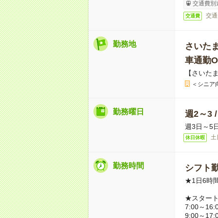
交通費別
交通
交通費
勤務地
さいた
車通勤O
【さいた
＜シニア
勤務曜日
週2～3 
週3日～5
土
休日休暇
勤務時間
シフト勤
★1日6時
★スター
7:00～16:
9:00～17: