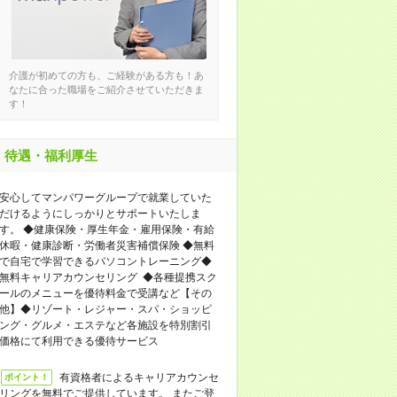
介護が初めての方も、ご経験がある方も！あ
なたに合った職場をご紹介させていただきま
す！
待遇・福利厚生
安心してマンパワーグループで就業していた
だけるようにしっかりとサポートいたしま
す。 ◆健康保険・厚生年金・雇用保険・有給
休暇・健康診断・労働者災害補償保険 ◆無料
で自宅で学習できるパソコントレーニング◆
無料キャリアカウンセリング ◆各種提携スク
ールのメニューを優待料金で受講など【その
他】◆リゾート・レジャー・スパ・ショッピ
ング・グルメ・エステなど各施設を特別割引
価格にて利用できる優待サービス
有資格者によるキャリアカウンセ
ポイント！
リングを無料でご提供しています。 またご登