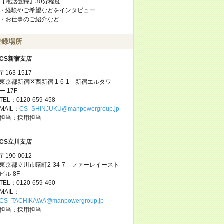
【電話登録】30分程度
・経験やご希望などをインタビュー
・お仕事のご紹介など
登録場所
CS新宿支店
〒163-1517
東京都新宿区西新宿 1-6-1 新宿エルタワ
ー 17F
TEL：0120-659-458
MAIL：
CS_SHINJUKU@manpowergroup.jp
担当：採用担当
CS立川支店
〒190-0012
東京都立川市曙町2-34-7 ファーレイースト
ビル 8F
TEL：0120-659-460
MAIL：
CS_TACHIKAWA@manpowergroup.jp
担当：採用担当