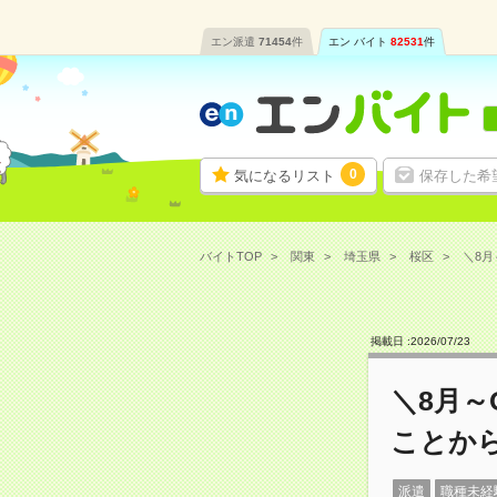
エン派遣
71454
件
エン バイト
82531
件
0
気になるリスト
保存した希
バイトTOP
関東
埼玉県
桜区
＼8月
掲載日 :
2026
/
07
/
23
＼8月～
ことか
派遣
職種未経