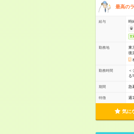
最高のラ
時
給与
交
東
勤務地
後
＜
勤務時間
る
急
期間
週
特徴
気に