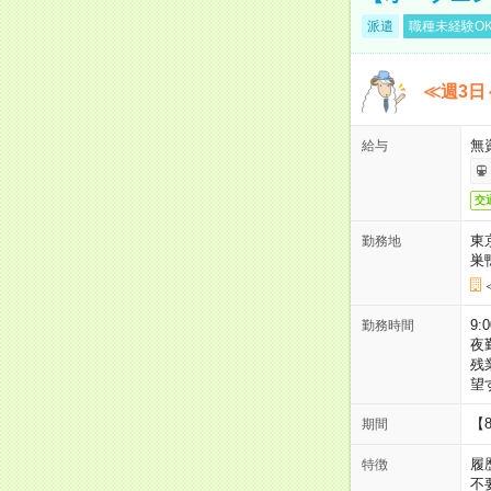
派遣
職種未経験O
≪週3日
無
給与
交
東
勤務地
巣
9:
勤務時間
夜
残
望
【
期間
履
特徴
不