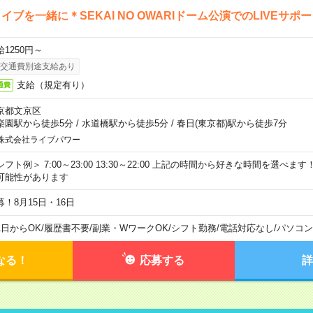
イブを一緒に＊SEKAI NO OWARIドーム公演でのLIVEサポ
給1250円～
交通費別途支給あり
支給（規定有り）
通費
京都文京区
楽園駅から徒歩5分
/
水道橋駅から徒歩5分
/
春日(東京都)駅から徒歩7分
株式会社ライブパワー
シフト例＞ 7:00～23:00 13:30～22:00 上記の時間から好きな時間を選べま
可能性があります
募！8月15日・16日
1日からOK
/
履歴書不要
/
副業・WワークOK
/
シフト勤務
/
電話対応なし
/
パソコン
なる！
応募する
詳