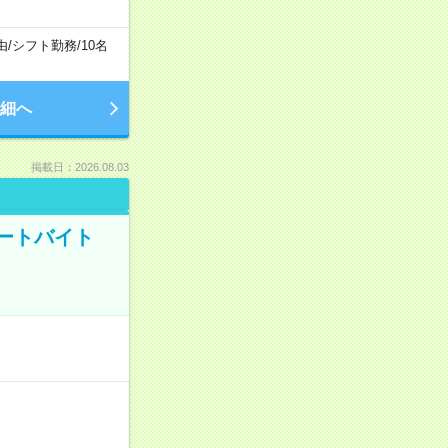
由
/
シフト勤務
/
10名
細へ
掲載日：2026.08.03
ートバイト