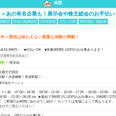
未読
！＞あの有名企業も！展示会や株主総会のお手伝い
経験OK
社会人未経験OK
大学生歓迎
ブランクOK
WEB登録・面接OK
案件＞普段は味わえない貴重な体験が満載！
日給16,840円～ ■日払いOK ■実働3時間5,120円のお仕事あります！
交通費別途支給あり
一部支給
通費
京都千代田区
京駅
/
水道橋駅
/
有楽町駅
/
…
株式会社マッシュ
フト例 ・07:00～19:30 ・09:00～12:00 ・10:00～17:00 ・18:00～23:00 ・19:
9:00 ・22:00～06:00 etc ★最短で3時間で5,120円のお仕事から 15時間
！ ご希望のお時間に合わせてご紹介！ ※シフトは現場によって異なります。
るのでご安心ください！
１日のみ・1回だけお仕事OK！