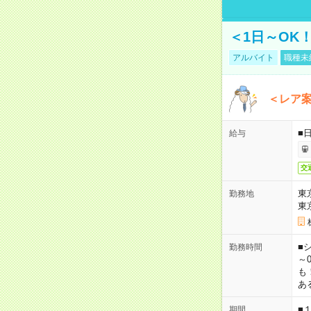
＜1日～OK
アルバイト
職種未
＜レア
■
給与
交
東
勤務地
東
■シ
勤務時間
～0
も
あ
■
期間