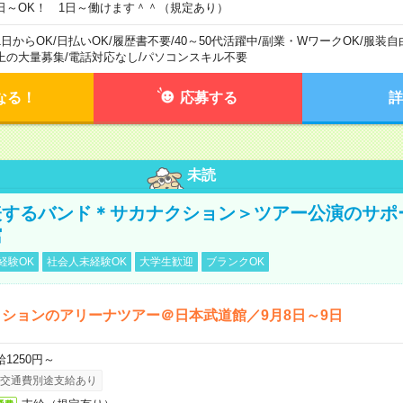
日～OK！ 1日～働けます＾＾（規定あり）
1日からOK
/
日払いOK
/
履歴書不要
/
40～50代活躍中
/
副業・WワークOK
/
服装自
上の大量募集
/
電話対応なし
/
パソコンスキル不要
なる！
応募する
詳
未読
表するバンド＊サカナクション＞ツアー公演のサポ
館
経験OK
社会人未経験OK
大学生歓迎
ブランクOK
ションのアリーナツアー＠日本武道館／9月8日～9日
給1250円～
交通費別途支給あり