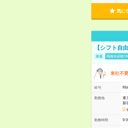
気に
【シフト自由
派遣
職種未経験O
来社不要
時
給与
東
勤務地
新
9:
勤務時間