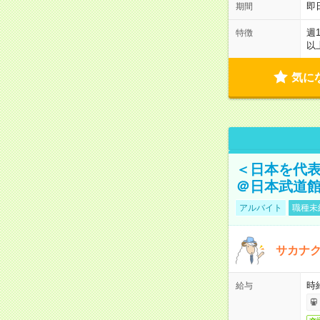
即
期間
週
特徴
以
気に
＜日本を代
＠日本武道
アルバイト
職種未
サカナク
時
給与