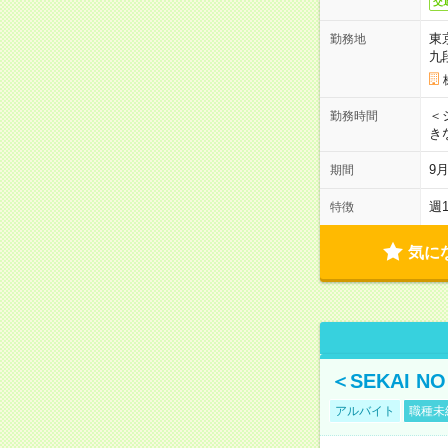
交
東
勤務地
九
＜シ
勤務時間
き
9
期間
週
特徴
気に
＜SEKAI 
アルバイト
職種未