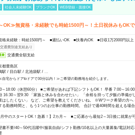
K
社会人未経験OK
ブランクOK
WEB登録・面接OK
～OK≫無資格・未経験でも時給1500円～！土日祝休みもOK
資格未経験：時給1500円～ ■週払いOK ■扶養内OK ■日収1万2000円以上
交通費別途支給あり
交通費全額支給
通費
京都豊島区
鴨駅
/
目白駅
/
北池袋駅
/
…
≪自宅からドアtoドアで30分以内！≫ご希望の勤務地を紹介します。
00～18:00（休憩60分） ■ご希望があれば下記シフトもOK！ 早番 7:00～16:00 遅
勤 16:30～翌9:30 「家族と休みを合わせたい」 「余裕を持って夕飯の準備
業はしたくない」 など、ご希望を教えてくださいね。 ※Wワーク希望の方へ
する勤務時間と、もう1つのお仕事の勤務時間。 合計で週40時間を超える場
8月中のスタートOK！急募！】2カ月～ ■ご応募から最短2～3日後に就業が
歴書不要
/
40～50代活躍中
/
服装自由
/
シフト勤務
/
10名以上の大量募集
/
電話対応
要