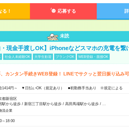
なる！
応募する
詳
未読
・現金手渡しOK】iPhoneなどスマホの充電を繋
K
社会人未経験OK
大学生歓迎
ブランクOK
WEB登録・面接OK
、カンタン手続きWEB登録！ LINEでサクッと翌日振り込み
給1414円～ ▼日払いOK（規定あり） ■初勤務手当あり ※規定による
京都新宿区
宿駅から徒歩
/
新宿三丁目駅から徒歩
/
高田馬場駅から徒歩
/
…
物流企業
00～18:00