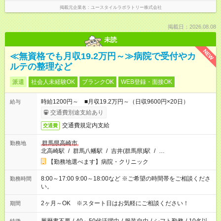
掲載元企業名
ユースタイルラボラトリー株式会社
掲載日：2026.08.08
未読
NEW
≪無資格でも月収19.2万円～≫病院で受付やカ
ルテの整理など
派遣
社会人未経験OK
ブランクOK
WEB登録・面接OK
時給1200円～ ■月収19.2万円～（日収9600円×20日）
給与
交通費別途支給あり
交通費規定内支給
交通費
群馬県高崎市
勤務地
北高崎駅
/
群馬八幡駅
/
吉井(群馬県)駅
/
…
【勤務地選べます】病院・クリニック
8:00～17:00 9:00～18:00など ※ご希望の時間帯をご相談くださ
勤務時間
い。
2ヶ月～OK ※スタート日はお気軽にご相談ください！
期間