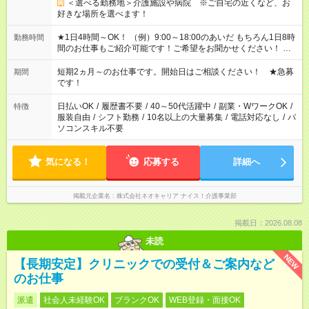
＜選べる勤務地＞介護施設や病院 ※ご自宅の近くなど、お
好きな場所を選べます！
★1日4時間～OK！ （例）9:00～18:00のあいだ もちろん1日8時
勤務時間
間のお仕事もご紹介可能です！ご希望をお聞かせください！ ★
家庭の都合でお休みが必要な場合も遠慮なくご相談ください。
※週最低15時間以上の勤務が必要です
短期2ヵ月～のお仕事です。開始日はご相談ください！ ★急募
期間
です！
日払いOK
/
履歴書不要
/
40～50代活躍中
/
副業・WワークOK
/
特徴
服装自由
/
シフト勤務
/
10名以上の大量募集
/
電話対応なし
/
パ
ソコンスキル不要
気になる！
応募する
詳細へ
掲載元企業名
株式会社ネオキャリア ナイス！介護事業部
掲載日：2026.08.08
未読
NEW
【長期安定】クリニックでの受付＆ご案内など
のお仕事
派遣
社会人未経験OK
ブランクOK
WEB登録・面接OK