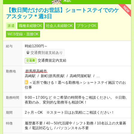
未読
NEW
【数日間だけのお世話】ショートステイでのケ
アスタッフ＊週3日
派遣
職種未経験OK
社会人未経験OK
ブランクOK
WEB登録・面接OK
時給1200円～
給与
交通費別途支給あり
交通費規定内支給
交通費
群馬県高崎市
勤務地
高崎駅
/
新町(群馬県)駅
/
高崎問屋町駅
/
…
＜近所で働ける！選べる勤務地＞ショートステイ施設でのお
仕事
9:00～17:00など ※ご希望の時間帯をご相談ください。 ※日勤、
勤務時間
夜勤のみ、変則的な勤務等も相談OK！
2ヶ月～OK ※スタート日はお気軽にご相談ください！
期間
履歴書不要
/
40～50代活躍中
/
シフト勤務
/
10名以上の大量募
特徴
集
/
電話対応なし
/
パソコンスキル不要