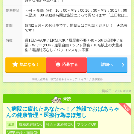
好きな場所を選べます！
＜例＞ 夜勤（例） 16：00～翌9：00 16：30～翌9：30 17：00
勤務時間
～翌10：00 ※勤務時間は施設によって異なります 「土日祝は休
みたい」 「しっかり稼ぎたい」 「もう少し遅い時間から始めた
い」など ご希望にあったお仕事をご案内いたします。 ※未経験
短期2ヵ月～のお仕事です。開始日はご相談ください！ ★急募
期間
の方の場合は1～2ヶ月間は日中での仕事を経験いただき、 お
です！
仕事に慣れてからの夜勤になります。 ★家庭の都合でお休みが
必要な場合も遠慮なくご相談ください。
週1日からOK
/
日払いOK
/
履歴書不要
/
40～50代活躍中
/
副
特徴
業・WワークOK
/
服装自由
/
シフト勤務
/
10名以上の大量募
集
/
電話対応なし
/
パソコンスキル不要
気になる！
応募する
詳細へ
掲載元企業名
株式会社ネオキャリア ナイス！介護事業部
掲載日：2026.08.08
未読
NEW
＼病院に疲れたあなたへ！／施設でおばあちゃ
んの健康管理＊医療行為ほぼ無し
派遣
職種未経験OK
社会人未経験OK
ブランクOK
WEB登録・面接OK