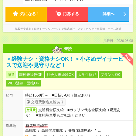
気になる！
応募する
詳細へ
掲載元企業名
日研トータルソーシング株式会社 メディカルケア事業部 ナース派遣
掲載日：2026.08.08
未読
NEW
＜経験ナシ・資格ナシOK！＞小さめデイサービ
スで送迎や見守りなど！
派遣
職種未経験OK
社会人未経験OK
大学生歓迎
ブランクOK
WEB登録・面接OK
時給1550円～ ■日払いOK（規定あり）
給与
交通費別途支給あり
交通費全額支給 ■ガソリン代も全額支給（規定あ
交通費
り） ■無料駐車場もご相談ください
群馬県高崎市
勤務地
高崎駅
/
高崎問屋町駅
/
井野(群馬県)駅
/
…