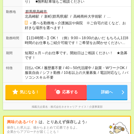
り） ■無料駐車場もご相談ください
群馬県高崎市
勤務地
北高崎駅
/
新町(群馬県)駅
/
高崎商科大学前駅
/
…
＜選べる勤務地＞介護施設や病院 ※ご自宅の近くなど、お
好きな場所を選べます！
【1日4時間～】OK！ （例）9:00～18:00のあいだ もちろん1日8
勤務時間
時間のお仕事もご紹介可能です！ご希望をお聞かせください！
その他の時間帯もあなたのライフスタイルに合わせて お選びい
ただけます！ 【シフト固定もOK】★家庭の都合でお休みが必要
短期2ヵ月～のお仕事です。開始日はご相談ください！ ★急募
期間
な場合も遠慮なくご相談ください。 ※週最低15時間以上の勤務
です！
が必要です
日払いOK
/
履歴書不要
/
40～50代活躍中
/
副業・WワークOK
/
特徴
服装自由
/
シフト勤務
/
10名以上の大量募集
/
電話対応なし
/
パ
ソコンスキル不要
気になる！
応募する
詳細へ
掲載元企業名
株式会社ネオキャリア ナイス！介護事業部
興味のあるバイト
は、とりあえず保存しよう♪
保存した求人は、後からまとめて応募できるよ。
企業からアプローチが届くことも！