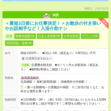
掲載日：2026.08.08
未読
NEW
＜最短3日後にお仕事決定！＞お散歩の付き添い
やお話相手など！入浴介助ナシ
派遣
職種未経験OK
社会人未経験OK
大学生歓迎
ブランクOK
WEB登録・面接OK
時給1550円～ ■日払いOK（規定あり）※即日払い不可
給与
交通費別途支給あり
交通費全額支給 ■ガソリン代も全額支給（規定あ
交通費
り） ■無料駐車場もご相談ください
群馬県高崎市
勤務地
北高崎駅
/
新町(群馬県)駅
/
高崎商科大学前駅
/
…
＜選べる勤務地＞介護施設や病院 ※ご自宅の近くなど、お
好きな場所を選べます！
★1日4時間～OK！ （例）9:00～18:00のあいだ もちろん1日8時
勤務時間
間のお仕事もご紹介可能です！ご希望をお聞かせください！★家
庭の都合でお休みが必要な場合も遠慮なくご相談ください。 ※