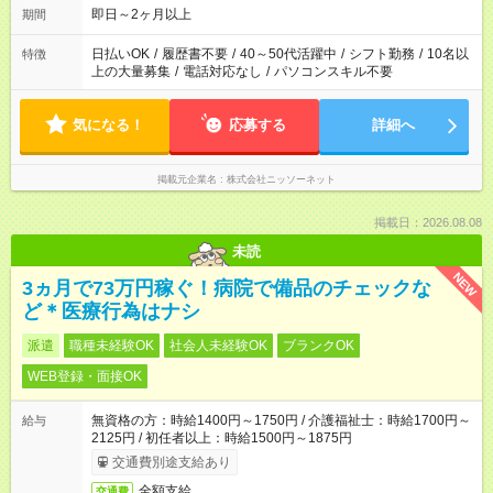
即日～2ヶ月以上
期間
日払いOK
/
履歴書不要
/
40～50代活躍中
/
シフト勤務
/
10名以
特徴
上の大量募集
/
電話対応なし
/
パソコンスキル不要
気になる！
応募する
詳細へ
掲載元企業名
株式会社ニッソーネット
掲載日：2026.08.08
未読
NEW
3ヵ月で73万円稼ぐ！病院で備品のチェックな
ど＊医療行為はナシ
派遣
職種未経験OK
社会人未経験OK
ブランクOK
WEB登録・面接OK
無資格の方：時給1400円～1750円 / 介護福祉士：時給1700円～
給与
2125円 / 初任者以上：時給1500円～1875円
交通費別途支給あり
全額支給
交通費