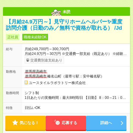
未読
【月給24.9万円～】見守りホームヘルパー✨重度
訪問介護（日勤のみ／無料で資格が取れる） /Jd
正社員
職種未経験OK
月給249,700円～300,700円
給与
月給24.9万円～30万円 ※交通費一部支給（既定あり） ※経験・
能力を考慮して決定します 【入社後のモデル月収（無資格・未
交通費別途支給あり
経験入社の場合）】 ［入社］ 無資格・未経験／月収21.1万円
［半年～1年］ 実務者研修取得／月収24.9万円 ［入社1年～2
群馬県高崎市
勤務地
年半］ ジュニアMGR／月収31.6万円 ［入社2年半］ マネー
群馬県高崎市
榛名山町（最寄り駅：安中榛名駅）
ジャー／月収36万円以上 ※経験・能力等を考慮。 【試用期間】
試用期間あり 試用期間の長さ：2ヶ月 ※ 雇用形態と給与に、本
ユースタイルラボラトリー株式会社
採用時と異なる部分があります。 雇用形態：本採用時と同じで
す。 給与：月給 211,700円 ～ 300,700円
シフト制
勤務時間
1日あたりの実働時間：最大8時間/日 【日勤】 8：00～21：00
＊＊ 勤務時間例 ＊＊ ■8時から17時 ■9時から18時 ■10時か
ら19時 など ※上記の時間内で8時間勤務（休憩1時間）ご利用
日払いOK
特徴
者様により、時間は異なります。 ※完全週休2日制・シフト制
（希望休あり）
気になる！
応募する
詳細へ