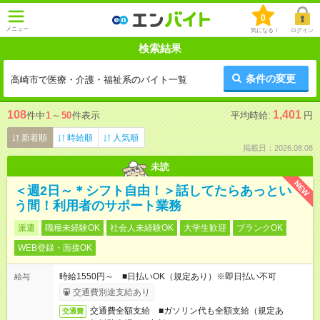
0
メニュー
気になる！
ログイン
検索結果
条件の変更
高崎市で医療・介護・福祉系のバイト一覧
108
1,401
件中
1
～
50
件表示
平均時給:
円
新着順
時給順
人気順
掲載日：2026.08.08
未読
NEW
＜週2日～＊シフト自由！＞話してたらあっとい
う間！利用者のサポート業務
派遣
職種未経験OK
社会人未経験OK
大学生歓迎
ブランクOK
WEB登録・面接OK
時給1550円～ ■日払いOK（規定あり）※即日払い不可
給与
交通費別途支給あり
交通費全額支給 ■ガソリン代も全額支給（規定あ
交通費