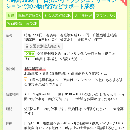
＜時給1550円＊日払い可＞ラグジュアリーマン
ションで買い物代行などサポート業務
派遣
職種未経験OK
社会人未経験OK
大学生歓迎
ブランクOK
WEB登録・面接OK
時給1550円 有資格・有経験時給1750円 介護福祉士時給
給与
1800円 ■日払いOK（規定あり）※即日払い不可
交通費別途支給あり
交通費全額支給 ■ガソリン代も全額支給（規定あ
交通費
り） ■無料駐車場もご相談ください
群馬県高崎市
勤務地
北高崎駅
/
新町(群馬県)駅
/
高崎商科大学前駅
/
…
＜選べる勤務地＞シニア向けマンション ※他にもさまざま
な施設をご紹介できます！
★1日4時間～OK！ （例）9:00～18:00のあいだ もちろん1日8時
勤務時間
間のお仕事もご紹介可能です！ご希望をお聞かせください！ ★
家庭の都合でお休みが必要な場合も遠慮なくご相談ください。
※週最低15時間以上の勤務が必要です
短期2ヵ月～のお仕事です。開始日はご相談ください！ ★急募
期間
です！
日払いOK
/
履歴書不要
/
40～50代活躍中
/
副業・WワークOK
/
特徴
服装自由
/
シフト勤務
/
10名以上の大量募集
/
電話対応なし
/
パ