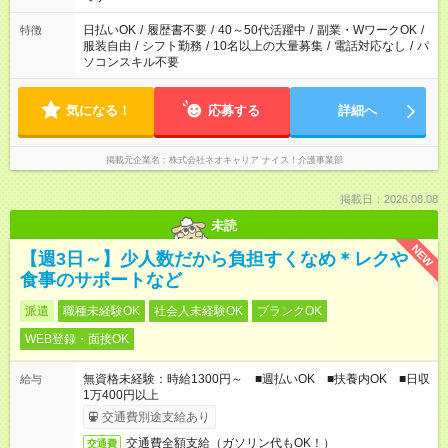
日払いOK
/
履歴書不要
/
40～50代活躍中
/
副業・WワークOK
/
特徴
服装自由
/
シフト勤務
/
10名以上の大量募集
/
電話対応なし
/
パ
ソコンスキル不要
気になる！
応募する
詳細へ
掲載元企業名
株式会社ネオキャリア ナイス！介護事業部
掲載日：2026.08.08
未読
NEW
【週3日～】少人数だから負担すくなめ＊レクや
食事のサポートなど
派遣
職種未経験OK
社会人未経験OK
ブランクOK
WEB登録・面接OK
無資格未経験：時給1300円～ ■週払いOK ■扶養内OK ■日収
給与
1万400円以上
交通費別途支給あり
交通費全額支給（ガソリン代もOK！）
交通費