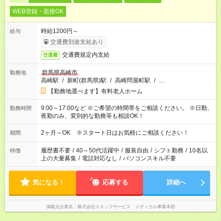
WEB登録・面接OK
時給1200円～
給与
交通費別途支給あり
交通費規定内支給
交通費
群馬県高崎市
勤務地
高崎駅
/
新町(群馬県)駅
/
高崎問屋町駅
/
…
【勤務地選べます】有料老人ホーム
9:00～17:00など ※ご希望の時間帯をご相談ください。 ※日勤、
勤務時間
夜勤のみ、変則的な勤務等も相談OK！
2ヶ月～OK ※スタート日はお気軽にご相談ください！
期間
履歴書不要
/
40～50代活躍中
/
服装自由
/
シフト勤務
/
10名以
特徴
上の大量募集
/
電話対応なし
/
パソコンスキル不要
気になる！
応募する
詳細へ
掲載元企業名
株式会社スタッフサービス メディカル事業本部