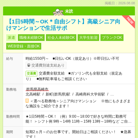
掲載日：2026.08.08
未読
NEW
【1日5時間～OK＊自由シフト】高級シニア向
けマンションで生活サポ
派遣
職種未経験OK
社会人未経験OK
大学生歓迎
ブランクOK
WEB登録・面接OK
時給1550円～ ■日払いOK（規定あり）※即日払い不可
給与
交通費別途支給あり
交通費全額支給 ■ガソリン代も全額支給（規定あ
交通費
り） ■無料駐車場もご相談ください
群馬県高崎市
勤務地
北高崎駅
/
新町(群馬県)駅
/
高崎商科大学前駅
/
…
＜選べる勤務地＞シニア向けマンション ※他にもさまざま
な施設をご紹介できます！
★1日5時間～OK！ （例）9:00～18:00で好きな時間に勤務可
勤務時間
能！ ＞シフト例 9時～14時 11時～15時 13時～18時など ご自身
のご都合に合わせて勤務時間をご相談ください！ ★家庭の都合
でお休みや時間の調整が必要な場合も遠慮なくご相談くださ
短期2ヵ月～のお仕事です。開始日はご相談ください！ ★急募
期間
い。
です！