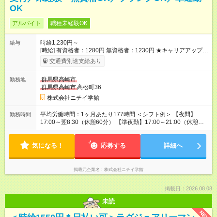
OK
アルバイト
職種未経験OK
時給1,230円～
給与
[時給] 有資格者：1280円 無資格者：1230円 ★キャリアアップ制
度あり 進級により給与がアップします！ 【試用期間】試用期間
交通費別途支給あり
あり 試用期間の長さ：3ヶ月 雇用形態、給与は本採用時と同じ
です。
群馬県高崎市
勤務地
群馬県高崎市
高松町36
株式会社ニチイ学館
平均労働時間：1ヶ月あたり177時間 ＜シフト例＞ 【夜間】
勤務時間
17:00～翌8:30（休憩60分） 【準夜勤】17:00～21:00（休憩な
し） 【土日祝】8:30～17:15（休憩60分） ※フルタイムは月13
日のシフト勤務 ※シフトはご相談の上決定します 平均労働時
気になる！
間：1ヶ月あたり177時間 ＜シフト例＞ 【夜間】17:00～翌
応募する
詳細へ
8:30（休憩60分） 【準夜勤】17:00～21:00（休憩なし） 【土日
祝】8:30～17:15（休憩60分） ※フルタイムは月13日のシフト
勤務 ※シフトはご相談の上決定します
掲載元企業名
株式会社ニチイ学館
掲載日：2026.08.08
未読
NEW