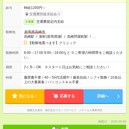
時給1200円～
給与
交通費別途支給あり
交通費規定内支給
交通費
群馬県高崎市
勤務地
高崎駅
/
新町(群馬県)駅
/
高崎問屋町駅
/
…
【勤務地選べます】クリニック
8:00～17:00 9:00～18:00など ※ご希望の時間帯をご相談くださ
勤務時間
い。
2ヶ月～OK ※スタート日はお気軽にご相談ください！
期間
履歴書不要
/
40～50代活躍中
/
服装自由
/
シフト勤務
/
10名以
特徴
上の大量募集
/
パソコンスキル不要
気になる！
応募する
詳細へ
掲載元企業名
株式会社スタッフサービス メディカル事業本部
掲載日：2026.08.08