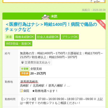
掲載日：2026.08.08
未読
NEW
＜医療行為はナシ＞時給1400円！病院で備品の
チェックなど
派遣
職種未経験OK
社会人未経験OK
ブランクOK
WEB登録・面接OK
無資格の方：時給1400円～1750円 / 介護福祉士：時給1700円～
給与
2125円 / 初任者以上：時給1500円～1875円
交通費別途支給あり
全額支給
交通費
20～25万円
月収例
群馬県高崎市
勤務地
高崎駅
/
北高崎駅
/
群馬八幡駅
/
…
病院 ★勤務地選べます！
【シフト例】 07:00～16:00 09:00～18:00 17:00～09:00 ※ 上記
勤務時間
は一例です！その他シフトもご相談ください！