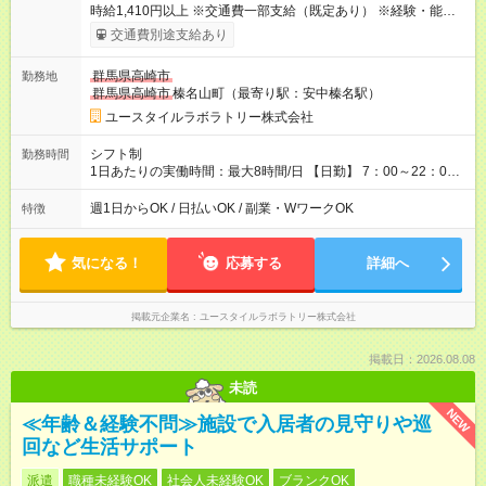
時給1,410円以上 ※交通費一部支給（既定あり） ※経験・能力を
考慮して決定します 【収入例】 週1回勤務の場合：1,410円×8時
交通費別途支給あり
間×4回=4万5,120円 週3回勤務の場合：1,410円×8時間×12回
=13万5,360円 週5回勤務の場合：1,410円×8時間×20回=22万
群馬県高崎市
勤務地
5,600円 【試用期間】試用期間あり 試用期間の長さ：2ヶ月
群馬県高崎市
榛名山町（最寄り駅：安中榛名駅）
※ 雇用形態と給与に、本採用時と異なる部分があります。 雇用
形態：本採用時と同じです。 給与：時給 1,070円以上
ユースタイルラボラトリー株式会社
シフト制
勤務時間
1日あたりの実働時間：最大8時間/日 【日勤】 7：00～22：00
の間で8時間勤務（休憩時間は法定通り） ※週1日～OK ／ 夜勤
なし ＊＊ 勤務時間例 ＊＊ ■8時から17時 ■9時から18時 ■10
週1日からOK / 日払いOK / 副業・WワークOK
特徴
時から19時 ■12時から21時 など ※訪問先により変動 ※曜日固
定（毎週同じ曜日勤務）
気になる！
応募する
詳細へ
掲載元企業名
ユースタイルラボラトリー株式会社
掲載日：2026.08.08
未読
NEW
≪年齢＆経験不問≫施設で入居者の見守りや巡
回など生活サポート
派遣
職種未経験OK
社会人未経験OK
ブランクOK