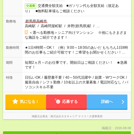
交通費全額支給 ■ガソリン代も全額支給（規定あ
交通費
り） ■無料駐車場もご相談ください
群馬県高崎市
勤務地
高崎駅
/
高崎問屋町駅
/
井野(群馬県)駅
/
…
＜選べる勤務地＞シニア向けマンション ※他にもさまざま
な施設をご紹介できます！
★1日4時間～OK！ （例）9:00～18:00のあいだ もちろん1日8時
勤務時間
間のお仕事もご紹介可能です！ご希望をお聞かせください！★家
庭の都合でお休みが必要な場合も遠慮なくご相談ください。 ※
週最低15時間以上の勤務が必要です
短期2ヵ月～のお仕事です。開始日はご相談ください！ ★急募
期間
です！
日払いOK
/
履歴書不要
/
40～50代活躍中
/
副業・WワークOK
/
特徴
服装自由
/
シフト勤務
/
10名以上の大量募集
/
電話対応なし
/
パ
ソコンスキル不要
気になる！
応募する
詳細へ
掲載元企業名
株式会社ネオキャリア ナイス！介護事業部
掲載日：2026.08.08