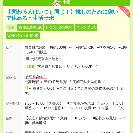
未読
NEW
【関わる人はいつも同じ！】推しのために稼い
で休める＊生活サポ
派遣
職種未経験OK
社会人未経験OK
ブランクOK
WEB登録・面接OK
無資格未経験：時給1300円～ ■週払いOK ■扶養内OK ■日収
給与
1万400円以上
交通費別途支給あり
交通費全額支給（ガソリン代もOK！）
交通費
群馬県高崎市
勤務地
北高崎駅
/
新町(群馬県)駅
/
高崎商科大学前駅
/
…
≪車通勤もOK！≫ご自宅近くでご希望の勤務地を紹介しま
す。
9:00～18:00（休憩60分） ■ご希望があれば下記シフトもOK！
勤務時間
早番 7:00～16:00 遅番 10:00～19:00 夜勤 16:30～翌9:30 「家族
と休みを合わせたい」 「余裕を持って夕飯の準備がしたい」
「できれば残業はしたくない」 など、ご希望を教えてください
【現在も積極採用中！急募！】■2カ月～ ■応募から最短2～3日
期間
ね。 ※Wワーク希望の方へ 今ご覧のお仕事で希望する勤務時間
後に就業可能！
と、もう1つのお仕事の勤務時間。 合計で週40時間を超える場
合は応募できません。