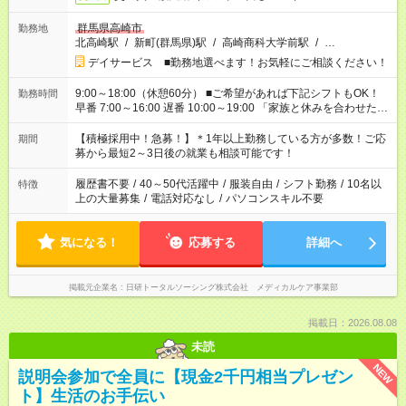
群馬県高崎市
勤務地
北高崎駅
/
新町(群馬県)駅
/
高崎商科大学前駅
/
…
デイサービス ■勤務地選べます！お気軽にご相談ください！
9:00～18:00（休憩60分） ■ご希望があれば下記シフトもOK！
勤務時間
早番 7:00～16:00 遅番 10:00～19:00 「家族と休みを合わせた
い」 「余裕を持って夕飯の準備がしたい」 「できれば残業はし
たくない」 など、ご希望を教えてくださいね。 ※Wワーク希望
【積極採用中！急募！】＊1年以上勤務している方が多数！ご応
期間
の方へ 今ご覧のお仕事で希望する勤務時間と、もう1つのお仕事
募から最短2～3日後の就業も相談可能です！
の勤務時間。 合計で週40時間を超える場合は応募できません。
履歴書不要
/
40～50代活躍中
/
服装自由
/
シフト勤務
/
10名以
特徴
上の大量募集
/
電話対応なし
/
パソコンスキル不要
気になる！
応募する
詳細へ
掲載元企業名
日研トータルソーシング株式会社 メディカルケア事業部
掲載日：2026.08.08
未読
NEW
説明会参加で全員に【現金2千円相当プレゼン
ト】生活のお手伝い