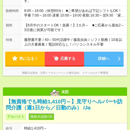
す。
9:00～18:00（休憩60分） ■ご希望があれば下記シフトもOK！
勤務時間
早番 7:00～16:00 遅番 10:00～19:00 夜勤 16:30～翌9:30 「家族
と休みを合わせたい」 「余裕を持って夕飯の準備がしたい」
「できれば残業はしたくない」 など、ご希望を教えてください
【8月中のスタートOK！急募！】2カ月～ ■ご応募から最短2～
期間
ね。 ※Wワーク希望の方へ 今ご覧のお仕事で希望する勤務時間
3日後に就業が可能です！
と、もう1つのお仕事の勤務時間。 合計で週40時間を超える場
合は応募できません。
履歴書不要
/
40～50代活躍中
/
服装自由
/
シフト勤務
/
10名以
特徴
上の大量募集
/
電話対応なし
/
パソコンスキル不要
気になる！
応募する
詳細へ
掲載元企業名
日研トータルソーシング株式会社 メディカルケア事業部
未読
【無資格でも時給1,410円～】見守りヘルパー✨訪
問介護（週1日から／日勤のみ） /Ja
アルバイト
職種未経験OK
時給1,410円～
給与