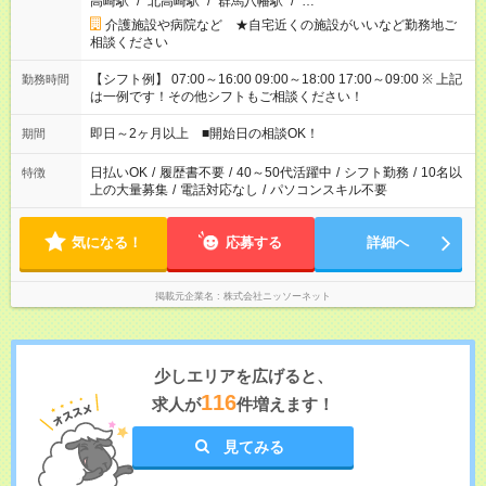
高崎駅
/
北高崎駅
/
群馬八幡駅
/
…
介護施設や病院など ★自宅近くの施設がいいなど勤務地ご
相談ください
【シフト例】 07:00～16:00 09:00～18:00 17:00～09:00 ※ 上記
勤務時間
は一例です！その他シフトもご相談ください！
即日～2ヶ月以上 ■開始日の相談OK！
期間
日払いOK
/
履歴書不要
/
40～50代活躍中
/
シフト勤務
/
10名以
特徴
上の大量募集
/
電話対応なし
/
パソコンスキル不要
気になる！
応募する
詳細へ
掲載元企業名
株式会社ニッソーネット
少しエリアを広げると、
116
求人が
件増えます！
見てみる