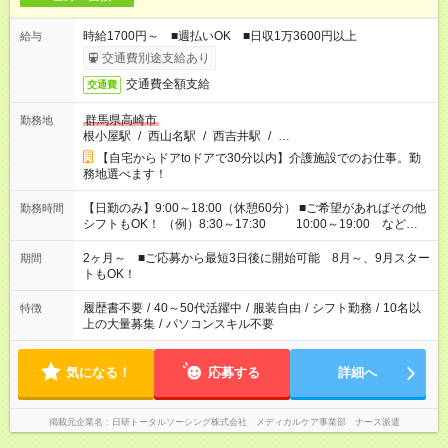
時給1700円～ ■週払いOK ■日収1万3600円以上
給与
交通費別途支給あり
交通費全額支給
交通費
群馬県高崎市
勤務地
根小屋駅
/
西山名駅
/
西吉井駅
/
…
【自宅からドアtoドアで30分以内】介護施設でのお仕事。勤
務地選べます！
【日勤のみ】9:00～18:00（休憩60分） ■ご希望があればその他
勤務時間
シフトもOK！ （例）8:30～17:30 10:00～19:00 など
「家族とお休みを合わせたい」 「できれば残業はしたくない」
など、あなたのご希望に沿ったお仕事をご紹介します！ ※Wワ
2ヶ月～ ■ご応募から最短3日後に開始可能 8月～、9月スター
期間
ーク希望の方へ 今ご覧のお仕事で希望する勤務時間と、もう1つ
トもOK！
のお仕事の勤務時間。 合計で週40時間を超える場合は応募でき
ません
履歴書不要
/
40～50代活躍中
/
服装自由
/
シフト勤務
/
10名以
特徴
上の大量募集
/
パソコンスキル不要
気になる！
応募する
詳細へ
掲載元企業名
日研トータルソーシング株式会社 メディカルケア事業部 ナース派遣