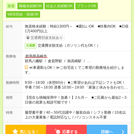
派遣
職種未経験OK
社会人未経験OK
ブランクOK
WEB登録・面接OK
無資格未経験：時給1300円～ ■週払いOK ■扶養内OK ■日収
給与
1万400円以上
交通費別途支給あり
交通費全額支給（ガソリン代もOK！）
交通費
群馬県高崎市
勤務地
群馬八幡駅
/
倉賀野駅
/
南高崎駅
/
…
≪車通勤もOK！≫ご自宅近くでご希望の勤務地を紹介しま
す。
9:00～18:00（休憩60分） ■ご希望があれば下記シフトもOK！
勤務時間
早番 7:00～16:00 遅番 10:00～19:00 「家族と休みを合わせた
い」 「余裕を持って夕飯の準備がしたい」 「できれば残業はし
たくない」 など、ご希望を教えてくださいね。 ※Wワーク希望
【現在も積極採用中！急募！】2カ月～ ■ご応募から最短2～3
期間
の方へ 今ご覧のお仕事で希望する勤務時間と、もう1つのお仕事
日後の就業も相談可能です！
の勤務時間。 合計で週40時間を超える場合は応募できません。
履歴書不要
/
40～50代活躍中
/
服装自由
/
シフト勤務
/
10名以
特徴
上の大量募集
/
電話対応なし
/
パソコンスキル不要
気になる！
応募する
詳細へ