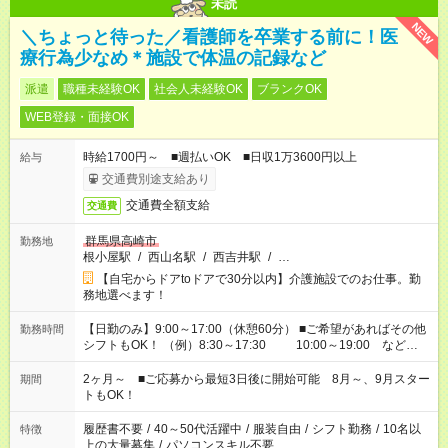
未読
NEW
＼ちょっと待った／看護師を卒業する前に！医
療行為少なめ＊施設で体温の記録など
派遣
職種未経験OK
社会人未経験OK
ブランクOK
WEB登録・面接OK
時給1700円～ ■週払いOK ■日収1万3600円以上
給与
交通費別途支給あり
交通費全額支給
交通費
群馬県高崎市
勤務地
根小屋駅
/
西山名駅
/
西吉井駅
/
…
【自宅からドアtoドアで30分以内】介護施設でのお仕事。勤
務地選べます！
【日勤のみ】9:00～17:00（休憩60分） ■ご希望があればその他
勤務時間
シフトもOK！ （例）8:30～17:30 10:00～19:00 など
「家族とお休みを合わせたい」 「できれば残業はしたくない」
など、あなたのご希望に沿ったお仕事をご紹介します！ ※Wワ
2ヶ月～ ■ご応募から最短3日後に開始可能 8月～、9月スター
期間
ーク希望の方へ 今ご覧のお仕事で希望する勤務時間と、もう1つ
トもOK！
のお仕事の勤務時間。 合計で週40時間を超える場合は応募でき
ません
履歴書不要
/
40～50代活躍中
/
服装自由
/
シフト勤務
/
10名以
特徴
上の大量募集
/
パソコンスキル不要