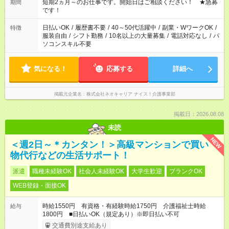
週最低15時間以上の勤務が必要です
短期2ヵ月～のお仕事です。開始日はご相談ください！ ★急募
期間
です！
日払いOK
/
履歴書不要
/
40～50代活躍中
/
副業・WワークOK
/
特徴
服装自由
/
シフト勤務
/
10名以上の大量募集
/
電話対応なし
/
パ
ソコンスキル不要
気になる！
応募する
詳細へ
掲載元企業名
株式会社ネオキャリア ナイス！介護事業部
掲載日：2026.08.08
未読
NEW
＜週2日～＊カンタン！＞高級マンションで買い
物代行などの生活サポート！
派遣
職種未経験OK
社会人未経験OK
大学生歓迎
ブランクOK
WEB登録・面接OK
時給1550円 有資格・有経験時給1750円 介護福祉士時給
給与
1800円 ■日払いOK（規定あり）※即日払い不可
交通費別途支給あり