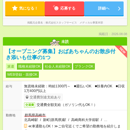
気になる！
応募する
詳細へ
掲載元企業名
株式会社スタッフサービス メディカル事業本部
掲載日：2026.08.08
未読
NEW
【オープニング募集】おばあちゃんのお散歩付
き添いも仕事の1つ
派遣
職種未経験OK
社会人未経験OK
ブランクOK
WEB登録・面接OK
無資格未経験：時給1300円～ ■週払いOK ■扶養内OK ■日収
給与
1万400円以上
交通費別途支給あり
交通費全額支給（ガソリン代もOK！）
交通費
群馬県高崎市
勤務地
北高崎駅
/
新町(群馬県)駅
/
高崎商科大学前駅
/
…
≪車通勤もOK！≫ご自宅近くでご希望の勤務地を紹介しま