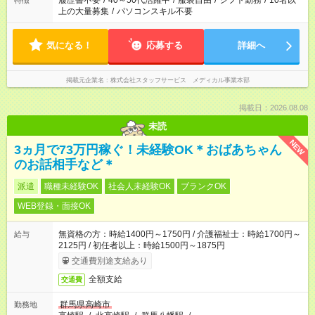
履歴書不要
/
40～50代活躍中
/
服装自由
/
シフト勤務
/
10名以
特徴
上の大量募集
/
パソコンスキル不要
気になる！
応募する
詳細へ
掲載元企業名
株式会社スタッフサービス メディカル事業本部
掲載日：2026.08.08
未読
NEW
3ヵ月で73万円稼ぐ！未経験OK＊おばあちゃん
のお話相手など＊
派遣
職種未経験OK
社会人未経験OK
ブランクOK
WEB登録・面接OK
無資格の方：時給1400円～1750円 / 介護福祉士：時給1700円～
給与
2125円 / 初任者以上：時給1500円～1875円
交通費別途支給あり
全額支給
交通費
群馬県高崎市
勤務地