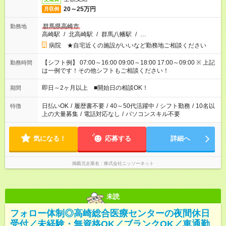
20～25万円
月収例
群馬県高崎市
勤務地
高崎駅
/
北高崎駅
/
群馬八幡駅
/
…
病院 ★自宅近くの施設がいいなど勤務地ご相談ください
【シフト例】 07:00～16:00 09:00～18:00 17:00～09:00 ※ 上記
勤務時間
は一例です！その他シフトもご相談ください！
即日～2ヶ月以上 ■開始日の相談OK！
期間
日払いOK
/
履歴書不要
/
40～50代活躍中
/
シフト勤務
/
10名以
特徴
上の大量募集
/
電話対応なし
/
パソコンスキル不要
気になる！
応募する
詳細へ
掲載元企業名
株式会社ニッソーネット
未読
フォロー体制◎高崎総合医療センターの夜間休日
受付／未経験・無資格OK／ブランクOK／車通勤