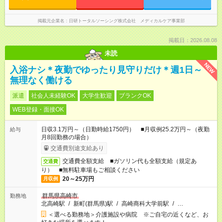
掲載元企業名
日研トータルソーシング株式会社 メディカルケア事業部
掲載日：2026.08.08
未読
NEW
入浴ナシ＊夜勤でゆったり見守りだけ＊週1日～
無理なく働ける
派遣
社会人未経験OK
大学生歓迎
ブランクOK
WEB登録・面接OK
日収3.1万円～（日勤時給1750円） ■月収例25.2万円～（夜勤
給与
月8回勤務の場合）
交通費別途支給あり
交通費全額支給 ■ガソリン代も全額支給（規定あ
交通費
り） ■無料駐車場もご相談ください
20～25万円
月収例
群馬県高崎市
勤務地
北高崎駅
/
新町(群馬県)駅
/
高崎商科大学前駅
/
…
＜選べる勤務地＞介護施設や病院 ※ご自宅の近くなど、お