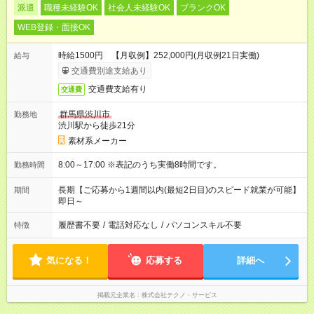
派遣
職種未経験OK
社会人未経験OK
ブランクOK
WEB登録・面接OK
時給1500円 【月収例】252,000円(月収例21日実働)
給与
交通費別途支給あり
交通費支給有り
交通費
群馬県渋川市
勤務地
渋川駅から徒歩21分
素材系メーカー
8:00～17:00 ※表記のうち実働8時間です。
勤務時間
長期【ご応募から1週間以内(最短2日目)のスピード就業が可能】
期間
即日～
履歴書不要
/
電話対応なし
/
パソコンスキル不要
特徴
気になる！
応募する
詳細へ
掲載元企業名
株式会社テクノ・サービス