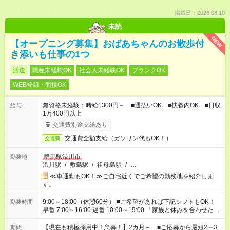
掲載日：2026.08.10
未読
NEW
【オープニング募集】おばあちゃんのお散歩付
き添いも仕事の1つ
派遣
職種未経験OK
社会人未経験OK
ブランクOK
WEB登録・面接OK
無資格未経験：時給1300円～ ■週払いOK ■扶養内OK ■日収
給与
1万400円以上
交通費別途支給あり
交通費全額支給（ガソリン代もOK！）
交通費
群馬県渋川市
勤務地
渋川駅
/
敷島駅
/
祖母島駅
/
…
≪車通勤もOK！≫ご自宅近くでご希望の勤務地を紹介しま
す。
9:00～18:00（休憩60分） ■ご希望があれば下記シフトもOK！
勤務時間
早番 7:00～16:00 遅番 10:00～19:00 「家族と休みを合わせた
い」 「余裕を持って夕飯の準備がしたい」 「できれば残業はし
たくない」 など、ご希望を教えてくださいね。 ※Wワーク希望
【現在も積極採用中！急募！】2カ月～ ■ご応募から最短2～3
期間