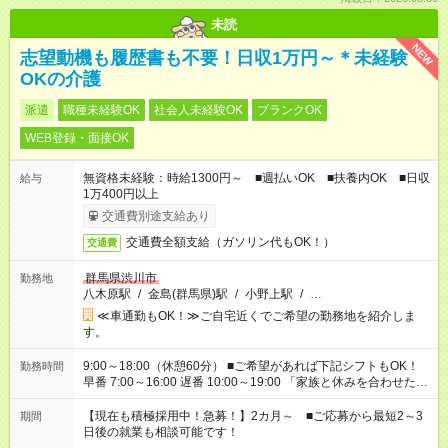
未読
NEW
志望動機も履歴書も不要！日収1万円～＊未経験
OKの介護
派遣
職種未経験OK
社会人未経験OK
ブランクOK
WEB登録・面接OK
無資格未経験：時給1300円～ ■週払いOK ■扶養内OK ■日収
給与
1万400円以上
交通費別途支給あり
交通費全額支給（ガソリン代もOK！）
交通費
群馬県渋川市
勤務地
八木原駅
/
金島(群馬県)駅
/
小野上駅
/
…
≪車通勤もOK！≫ご自宅近くでご希望の勤務地を紹介しま
す。
9:00～18:00（休憩60分） ■ご希望があれば下記シフトもOK！
勤務時間
早番 7:00～16:00 遅番 10:00～19:00 「家族と休みを合わせた
い」 「余裕を持って夕飯の準備がしたい」 「できれば残業はし
たくない」 など、ご希望を教えてくださいね。 ※Wワーク希望
【現在も積極採用中！急募！】2カ月～ ■ご応募から最短2～3
期間
の方へ 今ご覧のお仕事で希望する勤務時間と、もう1つのお仕事
日後の就業も相談可能です！
の勤務時間。 合計で週40時間を超える場合は応募できません。