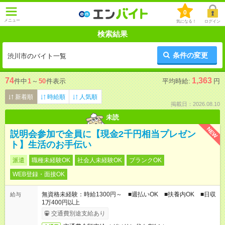
0
メニュー
気になる！
ログイン
検索結果
条件の変更
渋川市のバイト一覧
74
1,363
件中
1
～
50
件表示
平均時給:
円
新着順
時給順
人気順
掲載日：2026.08.10
未読
NEW
説明会参加で全員に【現金2千円相当プレゼン
ト】生活のお手伝い
派遣
職種未経験OK
社会人未経験OK
ブランクOK
WEB登録・面接OK
無資格未経験：時給1300円～ ■週払いOK ■扶養内OK ■日収
給与
1万400円以上
交通費別途支給あり