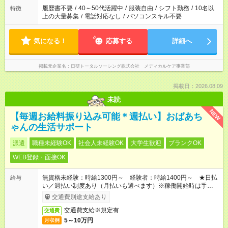
履歴書不要
/
40～50代活躍中
/
服装自由
/
シフト勤務
/
10名以
特徴
上の大量募集
/
電話対応なし
/
パソコンスキル不要
気になる！
応募する
詳細へ
掲載元企業名
日研トータルソーシング株式会社 メディカルケア事業部
掲載日：2026.08.09
未読
NEW
【毎週お給料振り込み可能＊週払い】おばあち
ゃんの生活サポート
派遣
職種未経験OK
社会人未経験OK
大学生歓迎
ブランクOK
WEB登録・面接OK
無資格未経験：時給1300円～ 経験者：時給1400円～ ★日払
給与
い／週払い制度あり（月払いも選べます）※稼働開始時は手続き
完了次第のお支払いとなります。
交通費別途支給あり
交通費支給※規定有
交通費
5～10万円
月収例