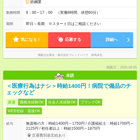
鉄鋼業
8：00～17：00 （実働8時間、休憩60分）
勤務時間
即日～長期 ※スタート日はご相談ください
期間
気になる！
応募する
詳細へ
掲載元企業名
株式会社フレンドパーク 群馬本社
掲載日：2026.08.05
未読
＜医療行為はナシ＞時給1400円！病院で備品のチ
ェックなど
派遣
職種未経験OK
社会人未経験OK
ブランクOK
WEB登録・面接OK
無資格の方：時給1400円～1750円 / 介護福祉士：時給1700円～
給与
2125円 / 初任者以上：時給1500円～1875円
交通費別途支給あり