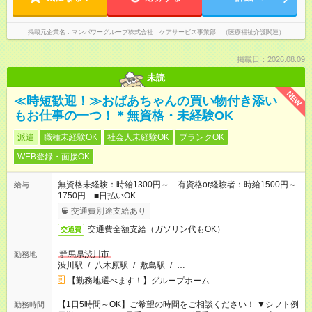
掲載元企業名
マンパワーグループ株式会社 ケアサービス事業部 （医療福祉介護関連）
掲載日：2026.08.09
未読
NEW
≪時短歓迎！≫おばあちゃんの買い物付き添い
もお仕事の一つ！＊無資格・未経験OK
派遣
職種未経験OK
社会人未経験OK
ブランクOK
WEB登録・面接OK
無資格未経験：時給1300円～ 有資格or経験者：時給1500円～
給与
1750円 ■日払いOK
交通費別途支給あり
交通費全額支給（ガソリン代もOK）
交通費
群馬県渋川市
勤務地
渋川駅
/
八木原駅
/
敷島駅
/
…
【勤務地選べます！】グループホーム
【1日5時間～OK】ご希望の時間をご相談ください！ ▼シフト例
勤務時間