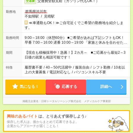
交通費全額支給（ガソリン代もOK！）
交通費
群馬県渋川市
勤務地
不如帰駅
/
見晴駅
≪車通勤もOK！≫ご自宅近くでご希望の勤務地を紹介しま
す。
9:00～18:00（休憩60分） ■ご希望があれば下記シフトもOK！
勤務時間
早番 7:00～16:00 遅番 10:00～19:00 「家族と休みを合わせた
い」 「余裕を持って夕飯の準備がしたい」 「できれば残業はし
たくない」 など、ご希望を教えてくださいね。 ※Wワーク希望
【現在も積極採用中！急募！】2カ月～ ■ご応募から最短2～3
期間
の方へ 今ご覧のお仕事で希望する勤務時間と、もう1つのお仕事
日後の就業も相談可能です！
の勤務時間。 合計で週40時間を超える場合は応募できません。
履歴書不要
/
40～50代活躍中
/
服装自由
/
シフト勤務
/
10名以
特徴
上の大量募集
/
電話対応なし
/
パソコンスキル不要
気になる！
応募する
詳細へ
掲載元企業名
日研トータルソーシング株式会社 メディカルケア事業部
興味のあるバイト
は、とりあえず保存しよう♪
保存した求人は、後からまとめて応募できるよ。
企業からアプローチが届くことも！