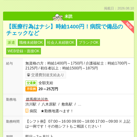
掲載日：2026.08.10
未読
NEW
【医療行為はナシ】時給1400円！病院で備品の
チェックなど
派遣
職種未経験OK
社会人未経験OK
ブランクOK
WEB登録・面接OK
無資格の方：時給1400円～1750円 / 介護福祉士：時給1700円～
給与
2125円 / 初任者以上：時給1500円～1875円
交通費別途支給あり
全額支給
交通費
20～25万円
月収例
群馬県渋川市
勤務地
渋川駅
/
八木原駅
/
敷島駅
/
…
病院 ★勤務地選べます！
【シフト例】 07:00～16:00 09:00～18:00 17:00～09:00 ※ 上記
勤務時間
は一例です！その他シフトもご相談ください！
即日～2ヶ月以上
期間