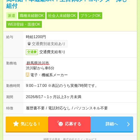
組付
派遣
職種未経験OK
社会人未経験OK
ブランクOK
WEB登録・面接OK
時給1200円
給与
交通費別途支給あり
交通費支給有り
交通費
群馬県渋川市
勤務地
渋川駅から車6分
電子・機械系メーカー
9:00～17:00 ※表記のうち実働7時間です。
勤務時間
2026/8/17～1ヶ月以上3ヶ月未満
期間
履歴書不要
/
電話対応なし
/
パソコンスキル不要
特徴
気になる！
応募する
詳細へ
掲載元企業名
株式会社テクノ・サービス