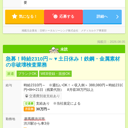
要
気になる！
応募する
詳細へ
掲載元企業名
日研トータルソーシング株式会社 メディカルケア事業部
掲載日：2026.08.05
未読
急募！時給2310円～▼土日休み！鉄鋼・金属素材
の非破壊検査業務
派遣
ブランクOK
WEB登録・面接OK
時給2310円～ ※週払いOK！＜収入例＞ 388,080円＝時給2310
給与
円×8H×21日（残業代別） #月収38万円以上
交通費別途支給あり
支給あり ※当社規定による
交通費
30万円～
月収例
群馬県渋川市
勤務地
渋川駅から車3分