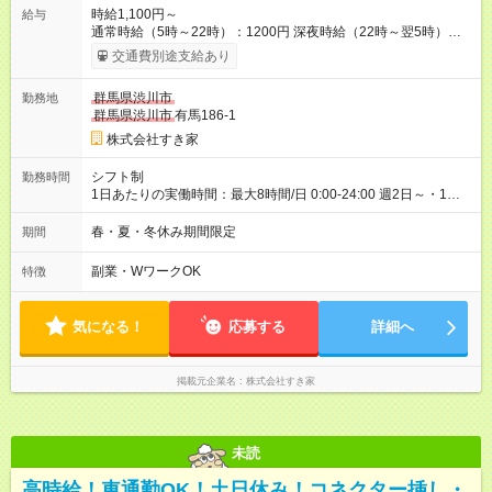
時給1,100円～
給与
通常時給（5時～22時）：1200円 深夜時給（22時～翌5時）：
1500円 高校生時給：1100円 【特別手当】早朝手当（5：00-9：
交通費別途支給あり
00）時給+500円 【試用期間】試用期間あり 試用期間の長さ：1
ヶ月 雇用形態、給与は本採用時と同じです。 試用期間の実態は
群馬県渋川市
勤務地
30日（※条件変更なし）ですが、切り上げで一ヶ月とさせてい
群馬県渋川市
有馬186-1
ただきます。 研修制度あり：15時間(研修中も同時給）
株式会社すき家
シフト制
勤務時間
1日あたりの実働時間：最大8時間/日 0:00-24:00 週2日～・1日
2h～OK ＜シフト例＞ 〇朝帯 5:00-9:00 〇昼帯 9:00-14:00 〇午
後帯 14:00-18:00 〇夜帯 18:00-22:00 〇深夜帯 22:00-翌5:00 基
春・夏・冬休み期間限定
期間
本は固定シフトですが家庭の都合などイレギュラーには対応し
ます♪
副業・WワークOK
特徴
気になる！
応募する
詳細へ
掲載元企業名
株式会社すき家
未読
高時給！車通勤OK！土日休み！コネクター挿し・