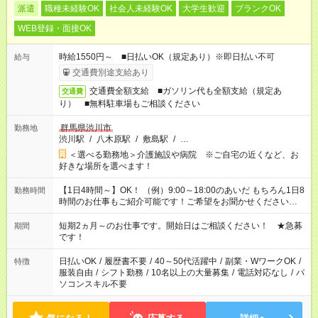
派遣
職種未経験OK
社会人未経験OK
大学生歓迎
ブランクOK
WEB登録・面接OK
時給1550円～ ■日払いOK（規定あり）※即日払い不可
給与
交通費別途支給あり
交通費全額支給 ■ガソリン代も全額支給（規定あ
交通費
り） ■無料駐車場もご相談ください
群馬県渋川市
勤務地
渋川駅
/
八木原駅
/
敷島駅
/
…
＜選べる勤務地＞介護施設や病院 ※ご自宅の近くなど、お
好きな場所を選べます！
【1日4時間～】OK！ （例）9:00～18:00のあいだ もちろん1日8
勤務時間
時間のお仕事もご紹介可能です！ご希望をお聞かせください！
その他の時間帯もあなたのライフスタイルに合わせて お選びい
ただけます！ 【シフト固定もOK】★家庭の都合でお休みが必要
短期2ヵ月～のお仕事です。開始日はご相談ください！ ★急募
期間
な場合も遠慮なくご相談ください。 ※週最低15時間以上の勤務
です！
が必要です
日払いOK
/
履歴書不要
/
40～50代活躍中
/
副業・WワークOK
/
特徴
服装自由
/
シフト勤務
/
10名以上の大量募集
/
電話対応なし
/
パ
ソコンスキル不要