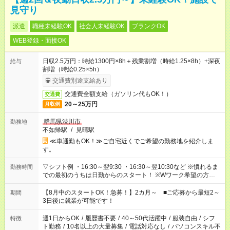
見守り
派遣
職種未経験OK
社会人未経験OK
ブランクOK
WEB登録・面接OK
日収2.5万円：時給1300円×8h＋残業割増（時給1.25×8h）+深夜
給与
割増（時給0.25×5h）
交通費別途支給あり
交通費全額支給（ガソリン代もOK！）
交通費
20～25万円
月収例
群馬県渋川市
勤務地
不如帰駅
/
見晴駅
≪車通勤もOK！≫ご自宅近くでご希望の勤務地を紹介しま
す。
▽シフト例 ・16:30～翌9:30 ・16:30～翌10:30など ※慣れるま
勤務時間
での最初のうちは日勤からのスタート！ ※Wワーク希望の方へ
今ご覧のお仕事で希望する勤務時間と、もう1つのお仕事の勤務
時間。 合計で週40時間を超える場合は応募できません。
【8月中のスタートOK！急募！】2カ月～ ■ご応募から最短2～
期間
3日後に就業が可能です！
週1日からOK
/
履歴書不要
/
40～50代活躍中
/
服装自由
/
シフ
特徴
ト勤務
/
10名以上の大量募集
/
電話対応なし
/
パソコンスキル不