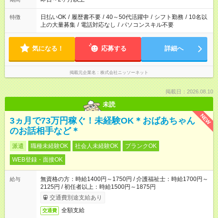
日払いOK
/
履歴書不要
/
40～50代活躍中
/
シフト勤務
/
10名以
特徴
上の大量募集
/
電話対応なし
/
パソコンスキル不要
気になる！
応募する
詳細へ
掲載元企業名
株式会社ニッソーネット
掲載日：2026.08.10
未読
NEW
3ヵ月で73万円稼ぐ！未経験OK＊おばあちゃん
のお話相手など＊
派遣
職種未経験OK
社会人未経験OK
ブランクOK
WEB登録・面接OK
無資格の方：時給1400円～1750円 / 介護福祉士：時給1700円～
給与
2125円 / 初任者以上：時給1500円～1875円
交通費別途支給あり
全額支給
交通費