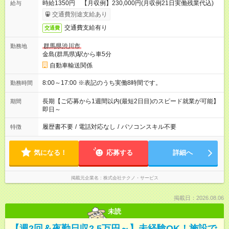
時給1350円 【月収例】230,000円(月収例21日実働残業代込)
給与
交通費別途支給あり
交通費支給有り
交通費
群馬県渋川市
勤務地
金島(群馬県)駅から車5分
自動車輸送関係
8:00～17:00 ※表記のうち実働8時間です。
勤務時間
長期【ご応募から1週間以内(最短2日目)のスピード就業が可能】
期間
即日～
履歴書不要
/
電話対応なし
/
パソコンスキル不要
特徴
気になる！
応募する
詳細へ
掲載元企業名
株式会社テクノ・サービス
掲載日：2026.08.06
未読
【週2回＆夜勤日収2.5万円～】未経験OK！施設で