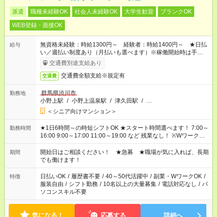
派遣
職種未経験OK
社会人未経験OK
大学生歓迎
ブランクOK
WEB登録・面接OK
無資格未経験：時給1300円～ 経験者：時給1400円～ ★日払
給与
い／週払い制度あり（月払いも選べます）※稼働開始時は手続き
完了次第のお支払いとなります。
交通費別途支給あり
交通費全額支給※規定有
交通費
群馬県渋川市
勤務地
小野上駅
/
小野上温泉駅
/
津久田駅
/
…
＜シニア向けマンション＞
★1日6時間～の時短シフトOK ★スタート時間選べます！ 7:00～
勤務時間
16:00 9:00～17:00 11:00～19:00 など 残業なし！ ※Wワークの
場合、他のお仕事と合わせ週40時間超の就業はご案内できませ
ん ※法令に基づき、週20時間以上勤務は社会保険への加入対象
開始日はご相談ください！ ★急募 ★職場が気に入れば、長期
期間
となります ※労働者派遣法（日雇い派遣の原則禁止）により、
でも働けます！
短時間・短期間の就業はご案内が難しい場合があります
日払いOK
/
履歴書不要
/
40～50代活躍中
/
副業・WワークOK
/
特徴
服装自由
/
シフト勤務
/
10名以上の大量募集
/
電話対応なし
/
パ
ソコンスキル不要
気になる！
応募する
詳細へ