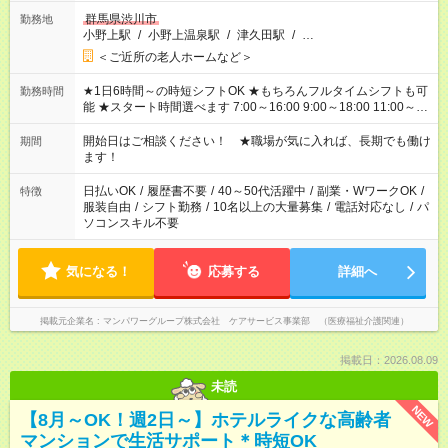
群馬県渋川市
勤務地
小野上駅
/
小野上温泉駅
/
津久田駅
/
…
＜ご近所の老人ホームなど＞
★1日6時間～の時短シフトOK ★もちろんフルタイムシフトも可
勤務時間
能 ★スタート時間選べます 7:00～16:00 9:00～18:00 11:00～
20:00 など 残業なし！ ※Wワークの場合、他のお仕事と合わせ
週40時間超の就業はご案内できません ※法令に基づき、週20時
開始日はご相談ください！ ★職場が気に入れば、長期でも働け
期間
間以上勤務は社会保険への加入対象となります ※労働者派遣法
ます！
（日雇い派遣の原則禁止）により、短時間・短期間の就業はご
案内が難しい場合があります
日払いOK
/
履歴書不要
/
40～50代活躍中
/
副業・WワークOK
/
特徴
服装自由
/
シフト勤務
/
10名以上の大量募集
/
電話対応なし
/
パ
ソコンスキル不要
気になる！
応募する
詳細へ
掲載元企業名
マンパワーグループ株式会社 ケアサービス事業部 （医療福祉介護関連）
掲載日：2026.08.09
未読
NEW
【8月～OK！週2日～】ホテルライクな高齢者
マンションで生活サポート＊時短OK