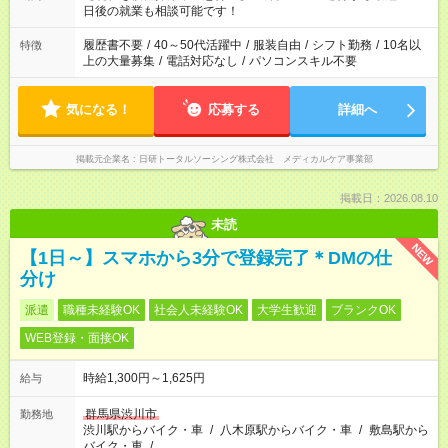
の方へ 今ご覧のお仕事で希望する勤務時間と、もう1つのお仕事
日後の就業も相談可能です！
の勤務時間。 合計で週40時間を超える場合は応募できません。
履歴書不要
/
40～50代活躍中
/
服装自由
/
シフト勤務
/
10名以
特徴
上の大量募集
/
電話対応なし
/
パソコンスキル不要
気になる！
応募する
詳細へ
掲載元企業名
日研トータルソーシング株式会社 メディカルケア事業部
掲載日：2026.08.10
未読
NEW
【1日～】スマホから3分で登録完了＊DMの仕
分け
派遣
職種未経験OK
社会人未経験OK
大学生歓迎
ブランクOK
WEB登録・面接OK
時給1,300円～1,625円
給与
群馬県渋川市
勤務地
渋川駅からバイク・車
/
八木原駅からバイク・車
/
敷島駅から
バイク・車
/
…