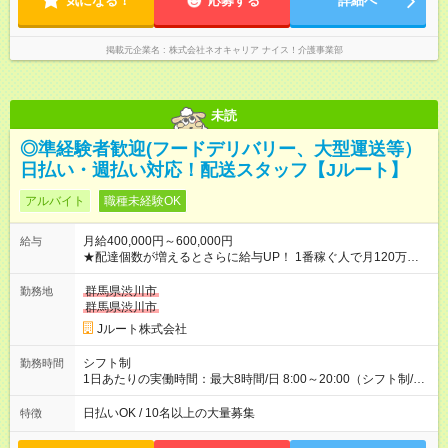
気になる！
応募する
詳細へ
掲載元企業名
株式会社ネオキャリア ナイス！介護事業部
未読
◎準経験者歓迎(フードデリバリー、大型運送等）
日払い・週払い対応！配送スタッフ【Jルート】
アルバイト
職種未経験OK
月給400,000円～600,000円
給与
★配達個数が増えるとさらに給与UP！ 1番稼ぐ人で月120万ほ
ど！ ・主要都市エリア 月収55万円／週5日稼働 月収65万~112
万円／週6日稼働 ・地方郊外エリア 月収40万円／週5日稼働 月
群馬県渋川市
勤務地
収40万円~50万円／週6日稼働 ＜モデルイメージ＞ ■月収50万
群馬県渋川市
円 (27歳男性/江東区在住)※元建築関係 1日150個配達×25日勤務
Jルート株式会社
(日休み) ■月収80万円(43歳男性/墨田区在住)※元営業 1日200個
配達×25日勤務(月休み) 【試用期間】試用期間なし
シフト制
勤務時間
1日あたりの実働時間：最大8時間/日 8:00～20:00（シフト制/実
働8時間） ※週5日勤務（場所次第では週4も有り） ※配達状況に
よって時間外での勤務可能性有り ※案件により多少の前後あり
日払いOK / 10名以上の大量募集
特徴
※配達が完了次第、帰社OKです