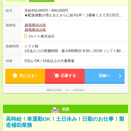
月給450,000円～800,000円
給与
★配達個数が増えるとさらに給与UP！ 1番稼ぐ人で月120万ほ
ど！ ・主要都市エリア 月収55万円／週5日稼働 月収65万~112
万円／週6日稼働 ・地方郊外エリア 月収40万円／週5日稼働 月
群馬県渋川市
勤務地
収40万円~50万円／週6日稼働 ＜モデルイメージ＞ ■月収50万
群馬県渋川市
円 (27歳男性/江東区在住)※元建築関係 1日150個配達×25日勤務
Jルート株式会社
(日休み) ■月収80万円(43歳男性/墨田区在住)※元営業 1日200個
配達×25日勤務(月休み) 【試用期間】試用期間なし
シフト制
勤務時間
1日あたりの実働時間：最大8時間/日 8:00～20:00（シフト制/実
働8時間） ※週5日勤務（場所次第では週4も有り） ※配達状況に
よって時間外での勤務可能性有り ※案件により多少の前後あり
日払いOK / 10名以上の大量募集
特徴
※配達が完了次第、帰社OKです
気になる！
応募する
詳細へ
掲載元企業名
Jルート株式会社
未読
高時給！車通勤OK！土日休み！日勤のお仕事！製
造補助業務