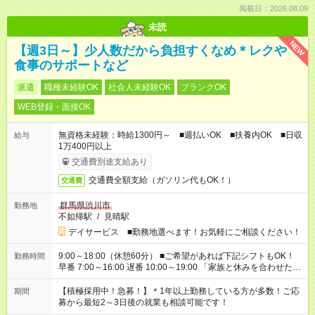
掲載日：2026.08.09
未読
NEW
【週3日～】少人数だから負担すくなめ＊レクや
食事のサポートなど
派遣
職種未経験OK
社会人未経験OK
ブランクOK
WEB登録・面接OK
無資格未経験：時給1300円～ ■週払いOK ■扶養内OK ■日収
給与
1万400円以上
交通費別途支給あり
交通費全額支給（ガソリン代もOK！）
交通費
群馬県渋川市
勤務地
不如帰駅
/
見晴駅
デイサービス ■勤務地選べます！お気軽にご相談ください！
9:00～18:00（休憩60分） ■ご希望があれば下記シフトもOK！
勤務時間
早番 7:00～16:00 遅番 10:00～19:00 「家族と休みを合わせた
い」 「余裕を持って夕飯の準備がしたい」 「できれば残業はし
たくない」 など、ご希望を教えてくださいね。 ※Wワーク希望
【積極採用中！急募！】＊1年以上勤務している方が多数！ご応
期間
の方へ 今ご覧のお仕事で希望する勤務時間と、もう1つのお仕事
募から最短2～3日後の就業も相談可能です！
の勤務時間。 合計で週40時間を超える場合は応募できません。