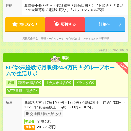
履歴書不要
/
40～50代活躍中
/
服装自由
/
シフト勤務
/
10名以
特徴
上の大量募集
/
電話対応なし
/
パソコンスキル不要
気になる！
応募する
詳細へ
掲載元企業名
日研トータルソーシング株式会社 メディカルケア事業部
掲載日：2026.08.09
未読
NEW
50代×未経験で月収例24.6万円＊グループホー
ムで生活サポ
派遣
職種未経験OK
社会人未経験OK
ブランクOK
WEB登録・面接OK
無資格の方：時給1400円～1750円 / 介護福祉士：時給1700円～
給与
2125円 / 初任者以上：時給1500円～1875円
交通費別途支給あり
全額支給
交通費
20～25万円
月収例