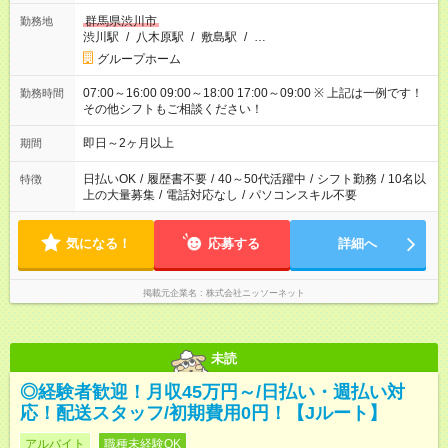
群馬県渋川市
勤務地
渋川駅
/
八木原駅
/
敷島駅
/
…
グループホーム
07:00～16:00 09:00～18:00 17:00～09:00 ※ 上記は一例です！
勤務時間
その他シフトもご相談ください！
即日～2ヶ月以上
期間
日払いOK
/
履歴書不要
/
40～50代活躍中
/
シフト勤務
/
10名以
特徴
上の大量募集
/
電話対応なし
/
パソコンスキル不要
気になる！
応募する
詳細へ
掲載元企業名
株式会社ニッソーネット
未読
◎経験者歓迎！月収45万円～/日払い・週払い対
応！配送スタッフ/初期費用0円！【Jルート】
アルバイト
職種未経験OK