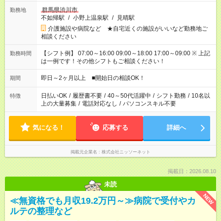
群馬県渋川市
勤務地
不如帰駅
/
小野上温泉駅
/
見晴駅
介護施設や病院など ★自宅近くの施設がいいなど勤務地ご
相談ください
【シフト例】 07:00～16:00 09:00～18:00 17:00～09:00 ※ 上記
勤務時間
は一例です！その他シフトもご相談ください！
即日～2ヶ月以上 ■開始日の相談OK！
期間
日払いOK
/
履歴書不要
/
40～50代活躍中
/
シフト勤務
/
10名以
特徴
上の大量募集
/
電話対応なし
/
パソコンスキル不要
気になる！
応募する
詳細へ
掲載元企業名
株式会社ニッソーネット
掲載日：2026.08.10
未読
NEW
≪無資格でも月収19.2万円～≫病院で受付やカ
ルテの整理など