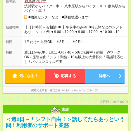
群馬県渋川市
勤務地
渋川駅からバイク・車
/
八木原駅からバイク・車
/
敷島駅から
バイク・車
/
…
■物流センターなど ■勤務地選べます
【1日3時間～も相談OK!】午前中のみや18時以降などのシフト
勤務時間
あり！ シフト例 ▼9:00～12:00 ▼9:00～17:00 ▼10:00～19:00
▼18:00～21:00
1日だけの単発OK！＃8月～ ＃9月～
期間
週1日からOK
/
日払いOK
/
40～50代活躍中
/
副業・Wワーク
特徴
OK
/
服装自由
/
シフト勤務
/
10名以上の大量募集
/
電話対応な
し
/
パソコンスキル不要
気になる！
応募する
詳細へ
掲載元企業名
株式会社バイトレ（キャムコムグループ）
掲載日：2026.08.06
未読
＜週2日～＊シフト自由！＞話してたらあっという
間！利用者のサポート業務