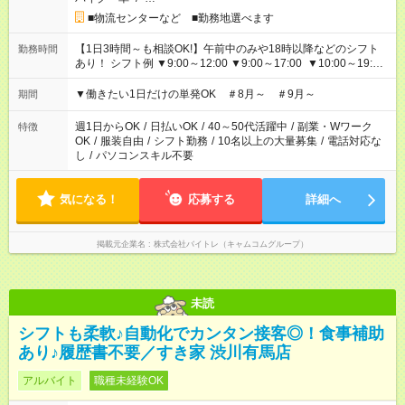
■物流センターなど ■勤務地選べます
【1日3時間～も相談OK!】午前中のみや18時以降などのシフト
勤務時間
あり！ シフト例 ▼9:00～12:00 ▼9:00～17:00 ▼10:00～19:00
▼18:00～21:00
▼働きたい1日だけの単発OK ＃8月～ ＃9月～
期間
週1日からOK
/
日払いOK
/
40～50代活躍中
/
副業・Wワーク
特徴
OK
/
服装自由
/
シフト勤務
/
10名以上の大量募集
/
電話対応な
し
/
パソコンスキル不要
気になる！
応募する
詳細へ
掲載元企業名
株式会社バイトレ（キャムコムグループ）
未読
シフトも柔軟♪自動化でカンタン接客◎！食事補助
あり♪履歴書不要／すき家 渋川有馬店
アルバイト
職種未経験OK