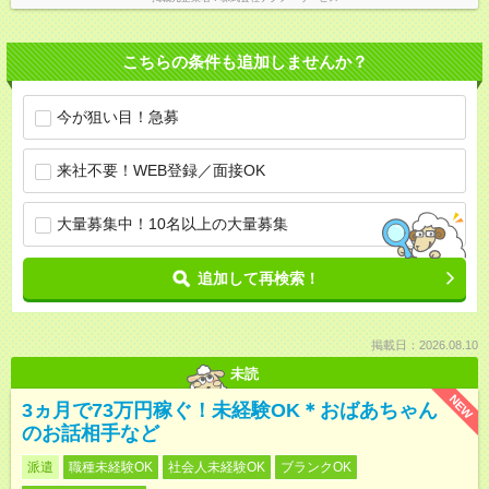
こちらの条件も追加しませんか？
今が狙い目！急募
来社不要！WEB登録／面接OK
大量募集中！10名以上の大量募集
追加して再検索！
掲載日：2026.08.10
未読
NEW
3ヵ月で73万円稼ぐ！未経験OK＊おばあちゃん
のお話相手など
派遣
職種未経験OK
社会人未経験OK
ブランクOK