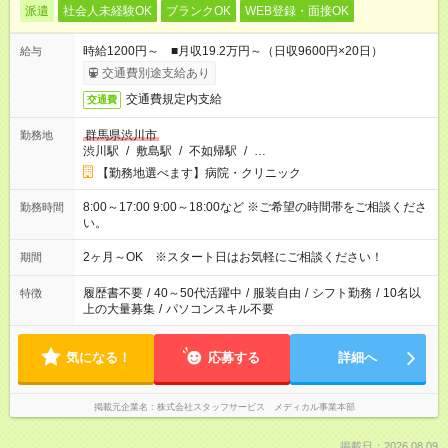
派遣
社会人未経験OK
ブランクOK
WEB登録・面接OK
時給1200円～ ■月収19.2万円～（日収9600円×20日）
給与
交通費別途支給あり
交通費規定内支給
交通費
群馬県渋川市
勤務地
渋川駅
/
敷島駅
/
不如帰駅
/
…
【勤務地選べます】病院・クリニック
8:00～17:00 9:00～18:00など ※ご希望の時間帯をご相談くださ
勤務時間
い。
2ヶ月～OK ※スタート日はお気軽にご相談ください！
期間
履歴書不要
/
40～50代活躍中
/
服装自由
/
シフト勤務
/
10名以
特徴
上の大量募集
/
パソコンスキル不要
気になる！
応募する
詳細へ
掲載元企業名
株式会社スタッフサービス メディカル事業本部
掲載日：2026.08.09