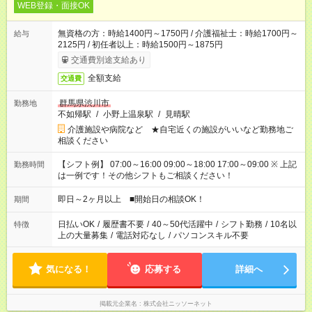
WEB登録・面接OK
無資格の方：時給1400円～1750円 / 介護福祉士：時給1700円～
給与
2125円 / 初任者以上：時給1500円～1875円
交通費別途支給あり
全額支給
交通費
群馬県渋川市
勤務地
不如帰駅
/
小野上温泉駅
/
見晴駅
介護施設や病院など ★自宅近くの施設がいいなど勤務地ご
相談ください
【シフト例】 07:00～16:00 09:00～18:00 17:00～09:00 ※ 上記
勤務時間
は一例です！その他シフトもご相談ください！
即日～2ヶ月以上 ■開始日の相談OK！
期間
日払いOK
/
履歴書不要
/
40～50代活躍中
/
シフト勤務
/
10名以
特徴
上の大量募集
/
電話対応なし
/
パソコンスキル不要
気になる！
応募する
詳細へ
掲載元企業名
株式会社ニッソーネット