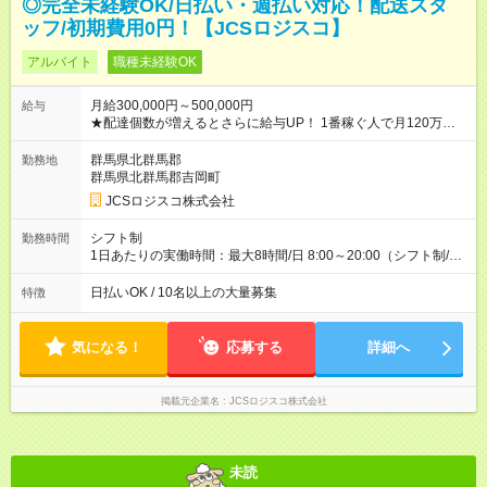
◎完全未経験OK/日払い・週払い対応！配送スタ
ッフ/初期費用0円！【JCSロジスコ】
アルバイト
職種未経験OK
月給300,000円～500,000円
給与
★配達個数が増えるとさらに給与UP！ 1番稼ぐ人で月120万ほ
ど！ ・主要都市エリア 月収55万円／週5日稼働 月収65万~112
万円／週6日稼働 ・地方郊外エリア 月収40万円／週5日稼働 月
群馬県北群馬郡
勤務地
収40万円~50万円／週6日稼働 ＜モデルイメージ＞ ■月収50万
群馬県北群馬郡吉岡町
円 (27歳男性/江東区在住)※元建築関係 1日150個配達×25日勤務
JCSロジスコ株式会社
(日休み) ■月収80万円(43歳男性/墨田区在住)※元営業 1日200個
配達×25日勤務(月休み) 【試用期間】試用期間なし
シフト制
勤務時間
1日あたりの実働時間：最大8時間/日 8:00～20:00（シフト制/実
働8時間） ※週5日勤務（場所次第では週4も有り） ※配達状況に
よって時間外での勤務可能性有り ※案件により多少の前後あり
日払いOK / 10名以上の大量募集
特徴
※配達が完了次第、帰社OKです
気になる！
応募する
詳細へ
掲載元企業名
JCSロジスコ株式会社
未読