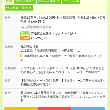
派遣
職種未経験OK
社会人未経験OK
ブランクOK
WEB登録・面接OK
日収2.5万円：時給1300円×8h＋残業割増（時給1.25×8h）+深夜
給与
割増（時給0.25×5h）
交通費別途支給あり
交通費全額支給（ガソリン代もOK！）
交通費
20～25万円
月収例
群馬県渋川市
勤務地
八木原駅
/
金島(群馬県)駅
/
小野上駅
/
…
≪車通勤もOK！≫ご自宅近くでご希望の勤務地を紹介しま
す。
▽シフト例 ・16:30～翌9:30 ・16:30～翌10:30など ※慣れるま
勤務時間
での最初のうちは日勤からのスタート！ ※Wワーク希望の方へ
今ご覧のお仕事で希望する勤務時間と、もう1つのお仕事の勤務
時間。 合計で週40時間を超える場合は応募できません。
【8月中のスタートOK！急募！】2カ月～ ■ご応募から最短2～
期間
3日後に就業が可能です！
週1日からOK
/
履歴書不要
/
40～50代活躍中
/
服装自由
/
シフ
特徴
ト勤務
/
10名以上の大量募集
/
電話対応なし
/
パソコンスキル不
要