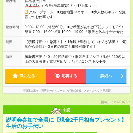
群馬県渋川市
勤務地
八木原駅
/
金島(群馬県)駅
/
小野上駅
/
…
グループホーム ■勤務地選べます！ ■少人数のキレイな施
設でのお仕事です！
9:00～18:00（休憩60分） ■ご希望があれば下記シフトもOK！
勤務時間
早番 7:00～16:00 遅番 10:00～19:00 「家族と休みを合わせた
い」 「余裕を持って夕飯の準備がしたい」 「できれば残業はし
たくない」 など、ご希望を教えてくださいね。 ※Wワーク希望
【積極採用中！急募！】＊1年以上勤務している方が多数！ご応
期間
の方へ 今ご覧のお仕事で希望する勤務時間と、もう1つのお仕事
募から最短2～3日後の就業も相談可能です！
の勤務時間。 合計で週40時間を超える場合は応募できません。
履歴書不要
/
40～50代活躍中
/
服装自由
/
シフト勤務
/
10名以
特徴
上の大量募集
/
電話対応なし
/
パソコンスキル不要
気になる！
応募する
詳細へ
掲載元企業名
日研トータルソーシング株式会社 メディカルケア事業部
掲載日：2026.07.27
未読
説明会参加で全員に【現金2千円相当プレゼント】
生活のお手伝い