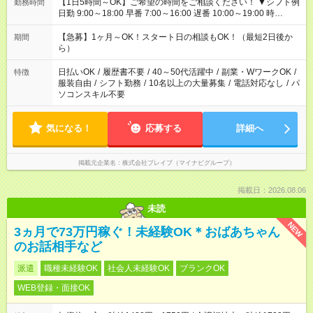
【1日5時間～OK】ご希望の時間をご相談ください！ ▼シフト例
勤務時間
日勤 9:00～18:00 早番 7:00～16:00 遅番 10:00～19:00 時
短 10:00～15:00 上記はあくまで一例です。 「夕方までには帰宅
しておきたい」 「朝はゆっくりのスタートがいい」 「お昼の時
【急募】1ヶ月～OK！スタート日の相談もOK！（最短2日後か
期間
間を有効に使いたい」 など、ご希望があれば教えてください
ら）
ね。
日払いOK
/
履歴書不要
/
40～50代活躍中
/
副業・WワークOK
/
特徴
服装自由
/
シフト勤務
/
10名以上の大量募集
/
電話対応なし
/
パ
ソコンスキル不要
気になる！
応募する
詳細へ
掲載元企業名
株式会社ブレイブ（マイナビグループ）
掲載日：2026.08.06
未読
NEW
3ヵ月で73万円稼ぐ！未経験OK＊おばあちゃん
のお話相手など
派遣
職種未経験OK
社会人未経験OK
ブランクOK
WEB登録・面接OK