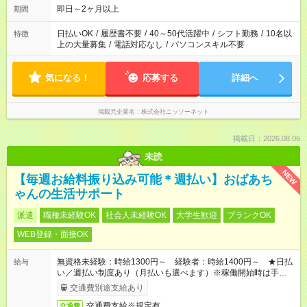
即日～2ヶ月以上
期間
日払いOK
/
履歴書不要
/
40～50代活躍中
/
シフト勤務
/
10名以
特徴
上の大量募集
/
電話対応なし
/
パソコンスキル不要
気になる！
応募する
詳細へ
掲載元企業名
株式会社ニッソーネット
掲載日：2026.08.06
未読
NEW
【毎週お給料振り込み可能＊週払い】おばあち
ゃんの生活サポート
派遣
職種未経験OK
社会人未経験OK
大学生歓迎
ブランクOK
WEB登録・面接OK
無資格未経験：時給1300円～ 経験者：時給1400円～ ★日払
給与
い／週払い制度あり（月払いも選べます）※稼働開始時は手続き
完了次第のお支払いとなります。
交通費別途支給あり
交通費支給※規定有
交通費