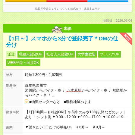
掲載元企業名
ランスタッド株式会社 北日本エリア
掲載日：2026.08.04
未読
NEW
【1日～】スマホから3分で登録完了＊DMの仕
分け
派遣
職種未経験OK
社会人未経験OK
大学生歓迎
ブランクOK
WEB登録・面接OK
時給1,300円～1,625円
給与
群馬県渋川市
勤務地
渋川駅からバイク・車
/
八木原駅
からバイク・車
/
敷島駅か
らバイク・車
/
…
■物流センターなど ■勤務地選べます
【1日3時間～も相談OK!】午前中のみや18時以降などのシフト
勤務時間
あり！ シフト例 ▼9:00～12:00 ▼9:00～17:00 ▼10:00～19:00
▼18:00～21:00
▼働きたい1日だけの単発OK ＃8月～ ＃9月～
期間