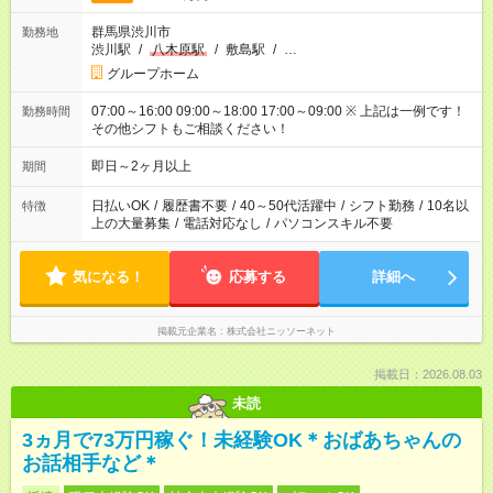
群馬県渋川市
勤務地
渋川駅
/
八木原駅
/
敷島駅
/
…
グループホーム
07:00～16:00 09:00～18:00 17:00～09:00 ※ 上記は一例です！
勤務時間
その他シフトもご相談ください！
即日～2ヶ月以上
期間
日払いOK
/
履歴書不要
/
40～50代活躍中
/
シフト勤務
/
10名以
特徴
上の大量募集
/
電話対応なし
/
パソコンスキル不要
気になる！
応募する
詳細へ
掲載元企業名
株式会社ニッソーネット
掲載日：2026.08.03
未読
3ヵ月で73万円稼ぐ！未経験OK＊おばあちゃんの
お話相手など＊