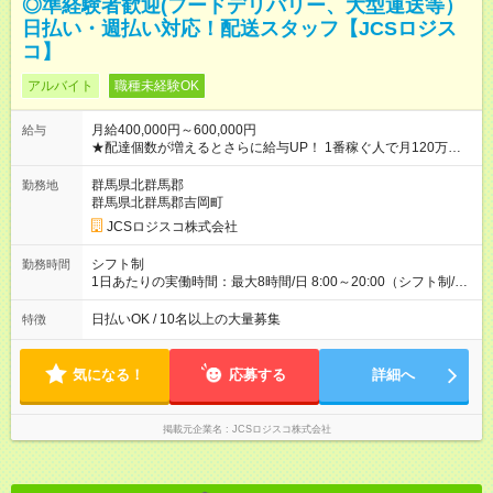
◎準経験者歓迎(フードデリバリー、大型運送等）
日払い・週払い対応！配送スタッフ【JCSロジス
コ】
アルバイト
職種未経験OK
月給400,000円～600,000円
給与
★配達個数が増えるとさらに給与UP！ 1番稼ぐ人で月120万ほ
ど！ ・主要都市エリア 月収55万円／週5日稼働 月収65万~112
万円／週6日稼働 ・地方郊外エリア 月収40万円／週5日稼働 月
群馬県北群馬郡
勤務地
収40万円~50万円／週6日稼働 ＜モデルイメージ＞ ■月収50万
群馬県北群馬郡吉岡町
円 (27歳男性/江東区在住)※元建築関係 1日150個配達×25日勤務
JCSロジスコ株式会社
(日休み) ■月収80万円(43歳男性/墨田区在住)※元営業 1日200個
配達×25日勤務(月休み) 【試用期間】試用期間なし
シフト制
勤務時間
1日あたりの実働時間：最大8時間/日 8:00～20:00（シフト制/実
働8時間） ※週5日勤務（場所次第では週4も有り） ※配達状況に
よって時間外での勤務可能性有り ※案件により多少の前後あり
日払いOK / 10名以上の大量募集
特徴
※配達が完了次第、帰社OKです
気になる！
応募する
詳細へ
掲載元企業名
JCSロジスコ株式会社