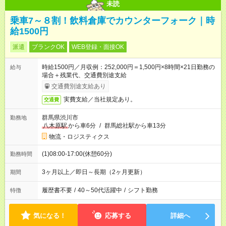
未読
乗車7～８割！飲料倉庫でカウンターフォーク｜時
給1500円
派遣
ブランクOK
WEB登録・面接OK
時給1500円／月収例：252,000円＝1,500円×8時間×21日勤務の
給与
場合＋残業代、交通費別途支給
交通費別途支給あり
実費支給／当社規定あり。
交通費
群馬県渋川市
勤務地
八木原駅
から車6分
/
群馬総社駅から車13分
物流・ロジスティクス
(1)08:00-17:00(休憩60分)
勤務時間
3ヶ月以上／即日～長期（2ヶ月更新）
期間
履歴書不要
/
40～50代活躍中
/
シフト勤務
特徴
気になる！
応募する
詳細へ