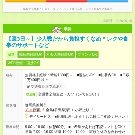
掲載元企業名
日研トータルソーシング株式会社 メディカルケア事業部
掲載日：2026.07.26
未読
【週3日～】少人数だから負担すくなめ＊レクや食
事のサポートなど
派遣
職種未経験OK
社会人未経験OK
ブランクOK
WEB登録・面接OK
無資格未経験：時給1300円～ ■週払いOK ■扶養内OK ■日収
給与
1万400円以上
交通費別途支給あり
交通費全額支給（ガソリン代もOK！）
交通費
群馬県渋川市
勤務地
八木原駅
/
金島(群馬県)駅
/
小野上駅
/
…
デイサービス ■勤務地選べます！お気軽にご相談ください！
9:00～18:00（休憩60分） ■ご希望があれば下記シフトもOK！
勤務時間
早番 7:00～16:00 遅番 10:00～19:00 「家族と休みを合わせた