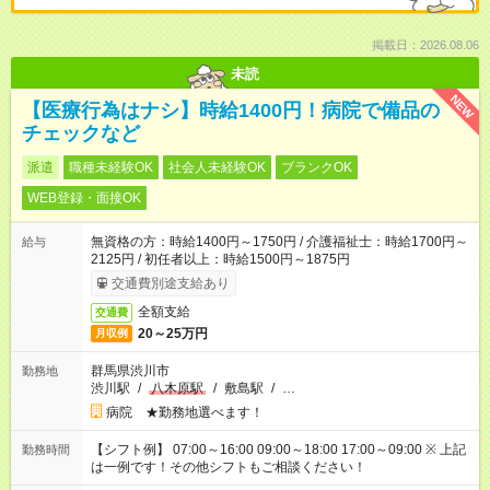
掲載日：2026.08.06
未読
NEW
【医療行為はナシ】時給1400円！病院で備品の
チェックなど
派遣
職種未経験OK
社会人未経験OK
ブランクOK
WEB登録・面接OK
無資格の方：時給1400円～1750円 / 介護福祉士：時給1700円～
給与
2125円 / 初任者以上：時給1500円～1875円
交通費別途支給あり
全額支給
交通費
20～25万円
月収例
群馬県渋川市
勤務地
渋川駅
/
八木原駅
/
敷島駅
/
…
病院 ★勤務地選べます！
【シフト例】 07:00～16:00 09:00～18:00 17:00～09:00 ※ 上記
勤務時間
は一例です！その他シフトもご相談ください！