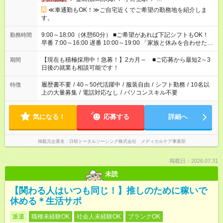
≪車通勤もOK！≫ご自宅近くでご希望の勤務地を紹介しま
す。
9:00～18:00（休憩60分） ■ご希望があれば下記シフトもOK！
勤務時間
早番 7:00～16:00 遅番 10:00～19:00 「家族と休みを合わせた
い」 「余裕を持って夕飯の準備がしたい」 「できれば残業はし
たくない」 など、ご希望を教えてくださいね。 ※Wワーク希望
【現在も積極採用中！急募！】2カ月～ ■ご応募から最短2～3
期間
の方へ 今ご覧のお仕事で希望する勤務時間と、もう1つのお仕事
日後の就業も相談可能です！
の勤務時間。 合計で週40時間を超える場合は応募できません。
履歴書不要
/
40～50代活躍中
/
服装自由
/
シフト勤務
/
10名以
特徴
上の大量募集
/
電話対応なし
/
パソコンスキル不要
気になる！
応募する
詳細へ
掲載元企業名
日研トータルソーシング株式会社 メディカルケア事業部
掲載日：2026.07.31
未読
【関わる人はいつも同じ！】推しのために稼いで
休める＊生活サポ
派遣
職種未経験OK
社会人未経験OK
ブランクOK