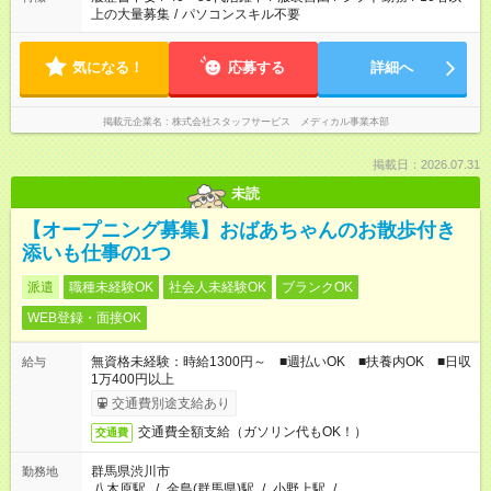
上の大量募集
/
パソコンスキル不要
気になる！
応募する
詳細へ
掲載元企業名
株式会社スタッフサービス メディカル事業本部
掲載日：2026.07.31
未読
【オープニング募集】おばあちゃんのお散歩付き
添いも仕事の1つ
派遣
職種未経験OK
社会人未経験OK
ブランクOK
WEB登録・面接OK
無資格未経験：時給1300円～ ■週払いOK ■扶養内OK ■日収
給与
1万400円以上
交通費別途支給あり
交通費全額支給（ガソリン代もOK！）
交通費
群馬県渋川市
勤務地
八木原駅
/
金島(群馬県)駅
/
小野上駅
/
…