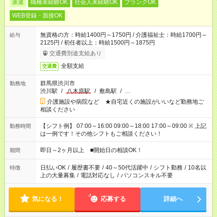
派遣
職種未経験OK
社会人未経験OK
ブランクOK
WEB登録・面接OK
無資格の方：時給1400円～1750円 / 介護福祉士：時給1700円～
給与
2125円 / 初任者以上：時給1500円～1875円
交通費別途支給あり
全額支給
交通費
群馬県渋川市
勤務地
渋川駅
/
八木原駅
/
敷島駅
/
…
介護施設や病院など ★自宅近くの施設がいいなど勤務地ご
相談ください
【シフト例】 07:00～16:00 09:00～18:00 17:00～09:00 ※ 上記
勤務時間
は一例です！その他シフトもご相談ください！
即日～2ヶ月以上 ■開始日の相談OK！
期間
日払いOK
/
履歴書不要
/
40～50代活躍中
/
シフト勤務
/
10名以
特徴
上の大量募集
/
電話対応なし
/
パソコンスキル不要
気になる！
応募する
詳細へ