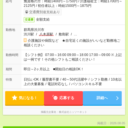
無資格の方：時給1400円～1750円 / 介護福祉士：時給1700円～
給与
2125円 / 初任者以上：時給1500円～1875円
交通費別途支給あり
全額支給
交通費
群馬県渋川市
勤務地
渋川駅
/
八木原駅
/
敷島駅
/
…
介護施設や病院など ★自宅近くの施設がいいなど勤務地ご
相談ください
【シフト例】 07:00～16:00 09:00～18:00 17:00～09:00 ※ 上記
勤務時間
は一例です！その他シフトもご相談ください！
即日～2ヶ月以上 ■開始日の相談OK！
期間
日払いOK
/
履歴書不要
/
40～50代活躍中
/
シフト勤務
/
10名以
特徴
上の大量募集
/
電話対応なし
/
パソコンスキル不要
気になる！
応募する
詳細へ
掲載元企業名
株式会社ニッソーネット
掲載日：2026.08.05