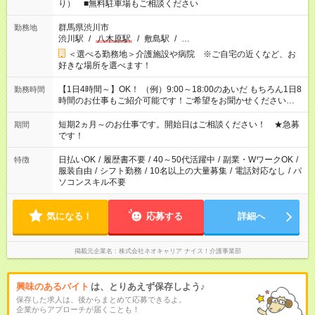
り） ■無料駐車場もご相談ください
群馬県渋川市
勤務地
渋川駅
/
八木原駅
/
敷島駅
/
…
＜選べる勤務地＞介護施設や病院 ※ご自宅の近くなど、お
好きな場所を選べます！
【1日4時間～】OK！ （例）9:00～18:00のあいだ もちろん1日8
勤務時間
時間のお仕事もご紹介可能です！ご希望をお聞かせください！
その他の時間帯もあなたのライフスタイルに合わせて お選びい
ただけます！ 【シフト固定もOK】★家庭の都合でお休みが必要
短期2ヵ月～のお仕事です。開始日はご相談ください！ ★急募
期間
な場合も遠慮なくご相談ください。 ※週最低15時間以上の勤務
です！
が必要です
日払いOK
/
履歴書不要
/
40～50代活躍中
/
副業・WワークOK
/
特徴
服装自由
/
シフト勤務
/
10名以上の大量募集
/
電話対応なし
/
パ
ソコンスキル不要
気になる！
応募する
詳細へ
掲載元企業名
株式会社ネオキャリア ナイス！介護事業部
興味のあるバイト
は、とりあえず保存しよう♪
保存した求人は、後からまとめて応募できるよ。
企業からアプローチが届くことも！