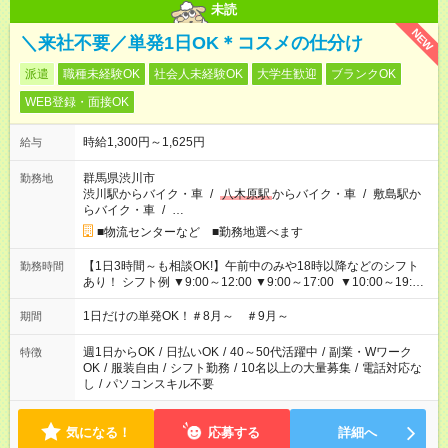
未読
NEW
＼来社不要／単発1日OK＊コスメの仕分け
派遣
職種未経験OK
社会人未経験OK
大学生歓迎
ブランクOK
WEB登録・面接OK
時給1,300円～1,625円
給与
群馬県渋川市
勤務地
渋川駅からバイク・車
/
八木原駅
からバイク・車
/
敷島駅か
らバイク・車
/
…
■物流センターなど ■勤務地選べます
【1日3時間～も相談OK!】午前中のみや18時以降などのシフト
勤務時間
あり！ シフト例 ▼9:00～12:00 ▼9:00～17:00 ▼10:00～19:00
▼18:00～21:00
1日だけの単発OK！＃8月～ ＃9月～
期間
週1日からOK
/
日払いOK
/
40～50代活躍中
/
副業・Wワーク
特徴
OK
/
服装自由
/
シフト勤務
/
10名以上の大量募集
/
電話対応な
し
/
パソコンスキル不要
気になる！
応募する
詳細へ