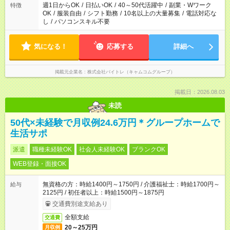
週1日からOK
/
日払いOK
/
40～50代活躍中
/
副業・Wワーク
特徴
OK
/
服装自由
/
シフト勤務
/
10名以上の大量募集
/
電話対応な
し
/
パソコンスキル不要
気になる！
応募する
詳細へ
掲載元企業名
株式会社バイトレ（キャムコムグループ）
掲載日：2026.08.03
未読
50代×未経験で月収例24.6万円＊グループホームで
生活サポ
派遣
職種未経験OK
社会人未経験OK
ブランクOK
WEB登録・面接OK
無資格の方：時給1400円～1750円 / 介護福祉士：時給1700円～
給与
2125円 / 初任者以上：時給1500円～1875円
交通費別途支給あり
全額支給
交通費
20～25万円
月収例