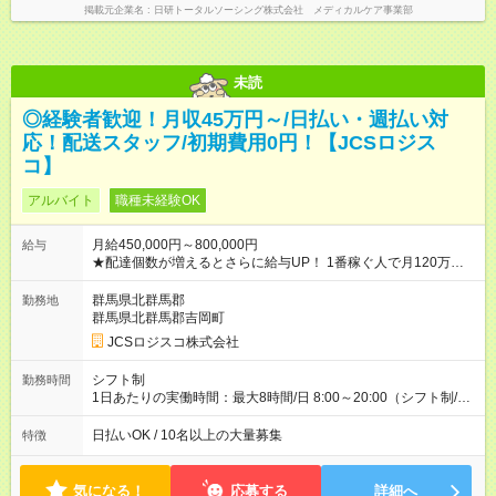
掲載元企業名
日研トータルソーシング株式会社 メディカルケア事業部
未読
◎経験者歓迎！月収45万円～/日払い・週払い対
応！配送スタッフ/初期費用0円！【JCSロジス
コ】
アルバイト
職種未経験OK
月給450,000円～800,000円
給与
★配達個数が増えるとさらに給与UP！ 1番稼ぐ人で月120万ほ
ど！ ・主要都市エリア 月収55万円／週5日稼働 月収65万~112
万円／週6日稼働 ・地方郊外エリア 月収40万円／週5日稼働 月
群馬県北群馬郡
勤務地
収40万円~50万円／週6日稼働 ＜モデルイメージ＞ ■月収50万
群馬県北群馬郡吉岡町
円 (27歳男性/江東区在住)※元建築関係 1日150個配達×25日勤務
JCSロジスコ株式会社
(日休み) ■月収80万円(43歳男性/墨田区在住)※元営業 1日200個
配達×25日勤務(月休み) 【試用期間】試用期間なし
シフト制
勤務時間
1日あたりの実働時間：最大8時間/日 8:00～20:00（シフト制/実
働8時間） ※週5日勤務（場所次第では週4も有り） ※配達状況に
よって時間外での勤務可能性有り ※案件により多少の前後あり
日払いOK / 10名以上の大量募集
特徴
※配達が完了次第、帰社OKです
気になる！
応募する
詳細へ