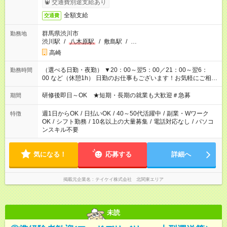
交通費別途支給あり
全額支給
交通費
群馬県渋川市
勤務地
渋川駅
/
八木原駅
/
敷島駅
/
…
高崎
（選べる日勤・夜勤） ▼20：00～翌5：00／21：00～翌6：
勤務時間
00 など（休憩1h） 日勤のお仕事もございます！お気軽にご相談
ください！
研修後即日～OK ★短期・長期の就業も大歓迎＃急募
期間
週1日からOK
/
日払いOK
/
40～50代活躍中
/
副業・Wワーク
特徴
OK
/
シフト勤務
/
10名以上の大量募集
/
電話対応なし
/
パソコ
ンスキル不要
気になる！
応募する
詳細へ
掲載元企業名
テイケイ株式会社 北関東エリア
未読