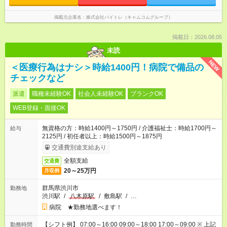
掲載元企業名
株式会社バイトレ（キャムコムグループ）
掲載日：2026.08.05
未読
NEW
＜医療行為はナシ＞時給1400円！病院で備品の
チェックなど
派遣
職種未経験OK
社会人未経験OK
ブランクOK
WEB登録・面接OK
無資格の方：時給1400円～1750円 / 介護福祉士：時給1700円～
給与
2125円 / 初任者以上：時給1500円～1875円
交通費別途支給あり
全額支給
交通費
20～25万円
月収例
群馬県渋川市
勤務地
渋川駅
/
八木原駅
/
敷島駅
/
…
病院 ★勤務地選べます！
【シフト例】 07:00～16:00 09:00～18:00 17:00～09:00 ※ 上記
勤務時間