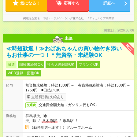
気になる！
応募する
詳細へ
掲載元企業名
日研トータルソーシング株式会社 メディカルケア事業部
掲載日：2026.08.06
未読
NEW
≪時短歓迎！≫おばあちゃんの買い物付き添い
もお仕事の一つ！＊無資格・未経験OK
派遣
職種未経験OK
社会人未経験OK
ブランクOK
WEB登録・面接OK
無資格未経験：時給1300円～ 有資格or経験者：時給1500円～
給与
1750円 ■日払いOK
交通費別途支給あり
交通費全額支給（ガソリン代もOK）
交通費
群馬県渋川市
勤務地
渋川駅
/
八木原駅
/
敷島駅
/
…
【勤務地選べます！】グループホーム