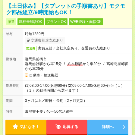
【土日休み】【タブレットの手順書あり】モクモ
ク部品組立/9時開始もOK！
派遣
職種未経験OK
ブランクOK
WEB登録・面接OK
時給1250円
給与
交通費別途支給あり
実費支給／当社規定あり。交通費の支給あり
交通費
群馬県前橋市
勤務地
群馬総社駅から車15分
/
八木原駅
から車20分
/
高崎問屋町駅
から車25分
自動車・輸送機器
(1)08:00-17:00(休憩60分) (2)09:00-17:00(休憩60分) ※（１）
勤務時間
（２）の勤務時間から選べます！
3ヶ月以上／即日～長期（2ヶ月更新）
期間
履歴書不要
/
40～50代活躍中
特徴
気になる！
応募する
詳細へ