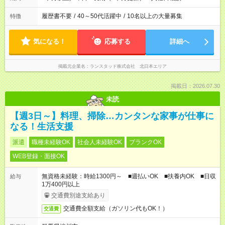
履歴書不要
/
40～50代活躍中
/
10名以上の大量募集
特徴
気になる！
応募する
詳細へ
掲載元企業名
ランスタッド株式会社 北日本エリア
掲載日：2026.07.30
未読
【週3日～】料理、掃除…カンタンな家事が仕事に
なる！生活支援
派遣
職種未経験OK
社会人未経験OK
ブランクOK
WEB登録・面接OK
無資格未経験：時給1300円～ ■週払いOK ■扶養内OK ■日収
給与
1万400円以上
交通費別途支給あり
交通費全額支給（ガソリン代もOK！）
交通費