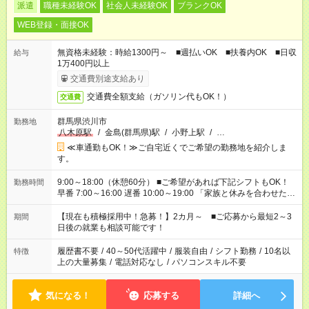
派遣
職種未経験OK
社会人未経験OK
ブランクOK
WEB登録・面接OK
無資格未経験：時給1300円～ ■週払いOK ■扶養内OK ■日収
給与
1万400円以上
交通費別途支給あり
交通費全額支給（ガソリン代もOK！）
交通費
群馬県渋川市
勤務地
八木原駅
/
金島(群馬県)駅
/
小野上駅
/
…
≪車通勤もOK！≫ご自宅近くでご希望の勤務地を紹介しま
す。
9:00～18:00（休憩60分） ■ご希望があれば下記シフトもOK！
勤務時間
早番 7:00～16:00 遅番 10:00～19:00 「家族と休みを合わせた
い」 「余裕を持って夕飯の準備がしたい」 「できれば残業はし
たくない」 など、ご希望を教えてくださいね。 ※Wワーク希望
【現在も積極採用中！急募！】2カ月～ ■ご応募から最短2～3
期間
の方へ 今ご覧のお仕事で希望する勤務時間と、もう1つのお仕事
日後の就業も相談可能です！
の勤務時間。 合計で週40時間を超える場合は応募できません。
履歴書不要
/
40～50代活躍中
/
服装自由
/
シフト勤務
/
10名以
特徴
上の大量募集
/
電話対応なし
/
パソコンスキル不要
気になる！
応募する
詳細へ