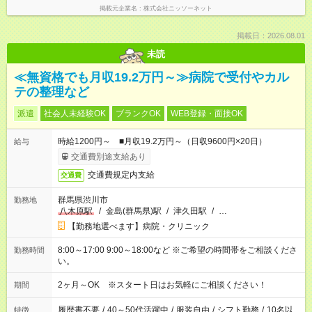
掲載元企業名
株式会社ニッソーネット
掲載日：2026.08.01
未読
≪無資格でも月収19.2万円～≫病院で受付やカル
テの整理など
派遣
社会人未経験OK
ブランクOK
WEB登録・面接OK
時給1200円～ ■月収19.2万円～（日収9600円×20日）
給与
交通費別途支給あり
交通費規定内支給
交通費
群馬県渋川市
勤務地
八木原駅
/
金島(群馬県)駅
/
津久田駅
/
…
【勤務地選べます】病院・クリニック
8:00～17:00 9:00～18:00など ※ご希望の時間帯をご相談くださ
勤務時間
い。
2ヶ月～OK ※スタート日はお気軽にご相談ください！
期間
履歴書不要
/
40～50代活躍中
/
服装自由
/
シフト勤務
/
10名以
特徴