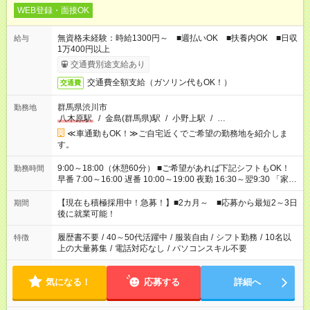
WEB登録・面接OK
無資格未経験：時給1300円～ ■週払いOK ■扶養内OK ■日収
給与
1万400円以上
交通費別途支給あり
交通費全額支給（ガソリン代もOK！）
交通費
群馬県渋川市
勤務地
八木原駅
/
金島(群馬県)駅
/
小野上駅
/
…
≪車通勤もOK！≫ご自宅近くでご希望の勤務地を紹介しま
す。
9:00～18:00（休憩60分） ■ご希望があれば下記シフトもOK！
勤務時間
早番 7:00～16:00 遅番 10:00～19:00 夜勤 16:30～翌9:30 「家族
と休みを合わせたい」 「余裕を持って夕飯の準備がしたい」
「できれば残業はしたくない」 など、ご希望を教えてください
【現在も積極採用中！急募！】■2カ月～ ■応募から最短2～3日
期間
ね。 ※Wワーク希望の方へ 今ご覧のお仕事で希望する勤務時間
後に就業可能！
と、もう1つのお仕事の勤務時間。 合計で週40時間を超える場
合は応募できません。
履歴書不要
/
40～50代活躍中
/
服装自由
/
シフト勤務
/
10名以
特徴
上の大量募集
/
電話対応なし
/
パソコンスキル不要
気になる！
応募する
詳細へ