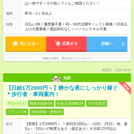
は一例です！その他シフトもご相談ください！
即日～2ヶ月以上
期間
日払いOK
/
履歴書不要
/
40～50代活躍中
/
シフト勤務
/
10名以
特徴
上の大量募集
/
電話対応なし
/
パソコンスキル不要
気になる！
応募する
詳細へ
掲載元企業名
株式会社ニッソーネット
掲載日：2026.08.04
未読
NEW
【日給1万2000円～】静かな夜にしっかり稼ぐ
＊歩行者・車両案内！
アルバイト
職種未経験OK
社会人未経験OK
大学生歓迎
ブランクOK
WEB登録・面接OK
【夜勤】1万2000円～ ＊原則月2回払い（10日・25日） 他、週
給与
払い・日払いの制度もあり（規定あり）＃日収1万円以上