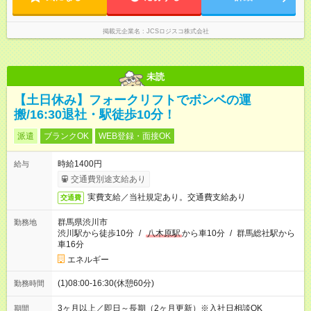
掲載元企業名
JCSロジスコ株式会社
未読
【土日休み】フォークリフトでボンベの運
搬/16:30退社・駅徒歩10分！
派遣
ブランクOK
WEB登録・面接OK
時給1400円
給与
交通費別途支給あり
実費支給／当社規定あり。交通費支給あり
交通費
群馬県渋川市
勤務地
渋川駅から徒歩10分
/
八木原駅
から車10分
/
群馬総社駅から
車16分
エネルギー
(1)08:00-16:30(休憩60分)
勤務時間
3ヶ月以上／即日～長期（2ヶ月更新）※入社日相談OK
期間