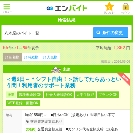
0
メニュー
気になる！
ログイン
検索結果
条件の変更
八木原のバイト一覧
65
1,362
件中
1
～
50
件表示
平均時給:
円
新着順
時給順
人気順
掲載日：2026.08.06
未読
NEW
＜週2日～＊シフト自由！＞話してたらあっとい
う間！利用者のサポート業務
派遣
職種未経験OK
社会人未経験OK
大学生歓迎
ブランクOK
WEB登録・面接OK
時給1550円～ ■日払いOK（規定あり）※即日払い不可
給与
交通費別途支給あり
交通費全額支給 ■ガソリン代も全額支給（規定あ
交通費