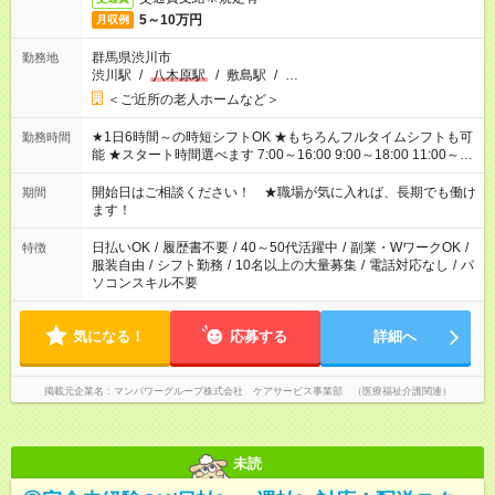
5～10万円
月収例
群馬県渋川市
勤務地
渋川駅
/
八木原駅
/
敷島駅
/
…
＜ご近所の老人ホームなど＞
★1日6時間～の時短シフトOK ★もちろんフルタイムシフトも可
勤務時間
能 ★スタート時間選べます 7:00～16:00 9:00～18:00 11:00～
20:00 など 残業なし！ ※Wワークの場合、他のお仕事と合わせ
週40時間超の就業はご案内できません ※法令に基づき、週20時
開始日はご相談ください！ ★職場が気に入れば、長期でも働け
期間
間以上勤務は社会保険への加入対象となります ※労働者派遣法
ます！
（日雇い派遣の原則禁止）により、短時間・短期間の就業はご
案内が難しい場合があります
日払いOK
/
履歴書不要
/
40～50代活躍中
/
副業・WワークOK
/
特徴
服装自由
/
シフト勤務
/
10名以上の大量募集
/
電話対応なし
/
パ
ソコンスキル不要
気になる！
応募する
詳細へ
掲載元企業名
マンパワーグループ株式会社 ケアサービス事業部 （医療福祉介護関連）
未読