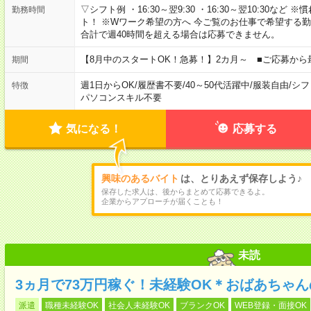
▽シフト例 ・16:30～翌9:30 ・16:30～翌10:30
勤務時間
ト！ ※Wワーク希望の方へ 今ご覧のお仕事で希望する
合計で週40時間を超える場合は応募できません。
【8月中のスタートOK！急募！】2カ月～ ■ご応募から
期間
週1日からOK
/
履歴書不要
/
40～50代活躍中
/
服装自由
/
シフ
特徴
パソコンスキル不要
気になる！
応募する
興味のあるバイト
は、とりあえず保存しよう♪
保存した求人は、後からまとめて応募できるよ。
企業からアプローチが届くことも！
未読
3ヵ月で73万円稼ぐ！未経験OK＊おばあちゃ
派遣
職種未経験OK
社会人未経験OK
ブランクOK
WEB登録・面接OK