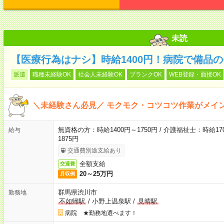
未読
【医療行為はナシ】時給1400円！病院で備品
派遣
職種未経験OK
社会人未経験OK
ブランクOK
WEB登録・面接OK
＼未経験さん必見／ モクモク・コツコツ作業がメイ
無資格の方：時給1400円～1750円 / 介護福祉士：時給170
給与
1875円
交通費別途支給あり
全額支給
交通費
20～25万円
月収例
群馬県渋川市
勤務地
不如帰駅
/
小野上温泉駅
/
見晴駅
病院 ★勤務地選べます！