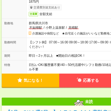
1875円
交通費別途支給あり
全額支給
交通費
群馬県渋川市
勤務地
不如帰駅
/
小野上温泉駅
/
見晴駅
介護施設や病院など ★自宅近くの施設がいいなど勤務地
【シフト例】 07:00～16:00 09:00～18:00 17:00
勤務時間
ください！
即日～2ヶ月以上 ■開始日の相談OK！
期間
日払いOK
/
履歴書不要
/
40～50代活躍中
/
シフト勤務
/
10名
特徴
ル不要
気になる！
応募する
未読