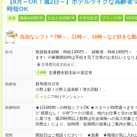
【8月～OK！週2日～】ホテルライクな高齢者
時短OK
派遣
職種未経験OK
社会人未経験OK
大学生歓迎
ブランクOK
WEB
自由なシフト＊7時～、11時～、16時～など好きな
無資格未経験：時給1300円～ 経験者：時給1400円
給与
ます）※稼働開始時は手続き完了次第のお支払いとなり
交通費別途支給あり
交通費全額支給※規定有
交通費
群馬県渋川市
勤務地
小野上駅
/
小野上温泉駅
/
津久田駅
/
…
＜シニア向けマンション＞
★1日6時間～の時短シフトOK ★スタート時間選べます！ 7:00～16
勤務時間
ど 残業なし！ ※Wワークの場合、他のお仕事と合わせ週
に基づき、週20時間以上勤務は社会保険への加入対象と
則禁止）により、短時間・短期間の就業はご案内が難し
開始日はご相談ください！ ★急募 ★職場が気に入れ
期間