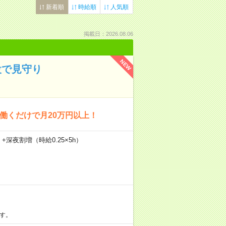
新着順
時給順
人気順
掲載日：2026.08.06
NEW
設で見守り
回働くだけで月20万円以上！
）+深夜割増（時給0.25×5h）
す。