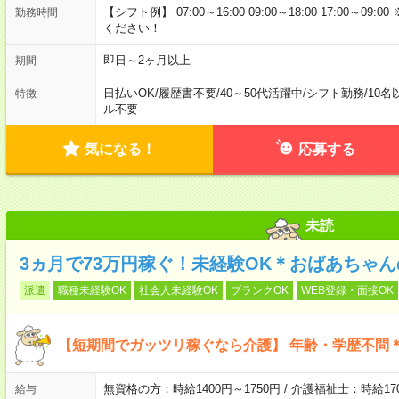
【シフト例】 07:00～16:00 09:00～18:00 17:00
勤務時間
ください！
即日～2ヶ月以上
期間
日払いOK
/
履歴書不要
/
40～50代活躍中
/
シフト勤務
/
10名
特徴
ル不要
気になる！
応募する
未読
3ヵ月で73万円稼ぐ！未経験OK＊おばあちゃ
派遣
職種未経験OK
社会人未経験OK
ブランクOK
WEB登録・面接OK
【短期間でガッツリ稼ぐなら介護】 年齢・学歴不問＊
無資格の方：時給1400円～1750円 / 介護福祉士：時給170
給与