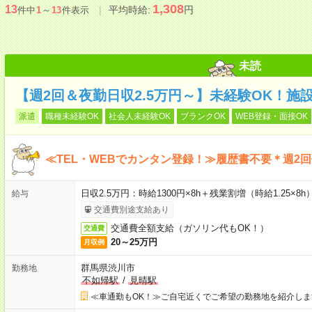
1,308
13
平均時給:
円
件中
1
～
13
件表示
未読
【週2回＆夜勤日収2.5万円～】未経験OK！施
派遣
職種未経験OK
社会人未経験OK
ブランクOK
WEB登録・面接OK
≪TEL・WEBでカンタン登録！≫履歴書不要＊週2
日収2.5万円：時給1300円×8h＋残業割増（時給1.25×8h
給与
交通費別途支給あり
交通費全額支給（ガソリン代もOK！）
交通費
20～25万円
月収例
群馬県渋川市
勤務地
不如帰駅
/
見晴駅
≪車通勤もOK！≫ご自宅近くでご希望の勤務地を紹介しま