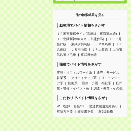
他の検索結果を見る
勤務地でバイト情報をさがす
ＪＲ湘南新宿ライン(高崎線－東海道本線)
ＪＲ北陸新幹線(東京－上越妙高)
ＪＲ上越
新幹線
東武伊勢崎線
ＪＲ高崎線
ＪＲ
八高線
ＪＲ両毛線
ＪＲ上越線
上毛電
気鉄道上毛線
東武日光線
職種でバイト情報をさがす
事務・オフィスワーク系
販売・サービス・
営業系
クリエイティブ系
IT・エンジニ
ア系
技術系
医療・介護・福祉系
軽作
業・警備・イベント系
調査・教育・その他
こだわりでバイト情報をさがす
WEB登録・面接OK
交通費別途支給あり
英語力不要
履歴書不要
週5日勤務