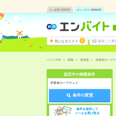
エン派遣
71573
件
エン バイト
82531
件
0
気になるリスト
保存した希
バイトTOP
関東
群馬県
伊香保ロープウ
設定中の検索条件
伊香保ロープウェイ
条件の変更
条件を保存して
メールを受け取る