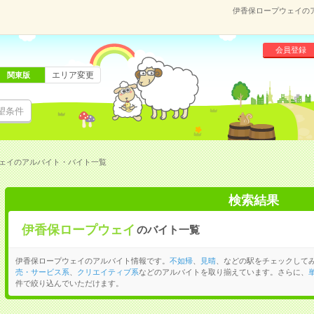
伊香保ロープウェイの
会員登録
エリア変更
関東版
望条件
ェイのアルバイト・バイト一覧
検索結果
伊香保ロープウェイ
のバイト一覧
伊香保ロープウェイのアルバイト情報です。
不如帰
、
見晴
、などの駅をチェックして
売・サービス系
、
クリエイティブ系
などのアルバイトを取り揃えています。さらに、
件で絞り込んでいただけます。