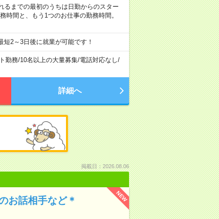
など ※慣れるまでの最初のうちは日勤からのスター
勤務時間と、もう1つのお仕事の勤務時間。
最短2～3日後に就業が可能です！
ト勤務
/
10名以上の大量募集
/
電話対応なし
/
詳細へ
掲載日：2026.08.06
NEW
んのお話相手など＊