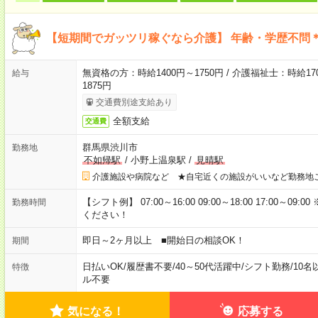
【短期間でガッツリ稼ぐなら介護】 年齢・学歴不問＊
無資格の方：時給1400円～1750円 / 介護福祉士：時給170
給与
1875円
交通費別途支給あり
全額支給
交通費
群馬県渋川市
勤務地
不如帰駅
/
小野上温泉駅
/
見晴駅
介護施設や病院など ★自宅近くの施設がいいなど勤務地
【シフト例】 07:00～16:00 09:00～18:00 17:00
勤務時間
ください！
即日～2ヶ月以上 ■開始日の相談OK！
期間
日払いOK
/
履歴書不要
/
40～50代活躍中
/
シフト勤務
/
10名
特徴
ル不要
気になる！
応募する