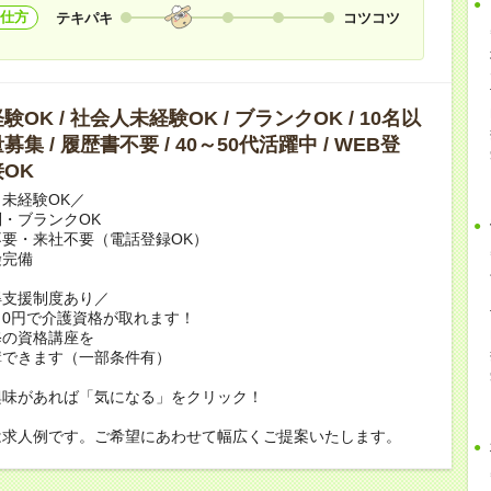
仕方
テキパキ
コツコツ
OK / 社会人未経験OK / ブランクOK / 10名以
集 / 履歴書不要 / 40～50代活躍中 / WEB登
OK
未経験OK／
・ブランクOK
要・来社不要（電話登録OK）
険完備
得支援制度あり／
0円で介護資格が取れます！
修の資格講座を
講できます（一部条件有）
興味があれば「気になる」をクリック！
は求人例です。ご希望にあわせて幅広くご提案いたします。