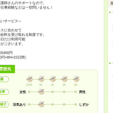
看護師さんのサポートなので、
お仕事経験などは一切問いません！
払いサービス～
ースに合わせて
お給料を受け取れる制度です。
い日だけ利用可能
定がございます。
6400円
0円×8H×22日間）
雰囲気
層
20代
30
40
50
60
比率
女性
男性
様子
活気あり
しずか