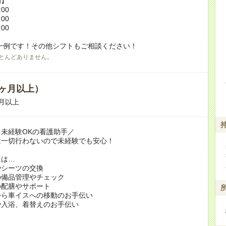
例】
:00
:00
:00
一例です！その他シフトもご相談ください！
とんどありません。
ヶ月以上）
月以上
未経験OKの看護助手／
は一切行わないので未経験でも安心！
には…
やシーツの交換
の備品管理やチェック
の配膳やサポート
から車イスへの移動のお手伝い
や入浴、着替えのお手伝い