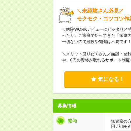
＼未経験さん必見／
モクモク・コツコツ作
＼病院WORKデビューにピッタリ／
ったり。ご家庭で培ってきた「家事
一切ないので経験や知識は不要です
＼メリット盛りだくさん／面談・登
や、0円の資格が取れるサポート制度
気になる！
募集情報
給与
無資格の方：
円 / 初任