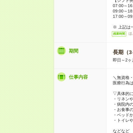
【シフト
07:00～16
09:00～18
17:00～09
※ 上記は
ほ
残業時間
期間
長期（3
即日～2ヶ
仕事内容
＼無資格・
医療行為
▽具体的
・リネン
・病院内
・お食事
・ベッド
・トイレ
などなど