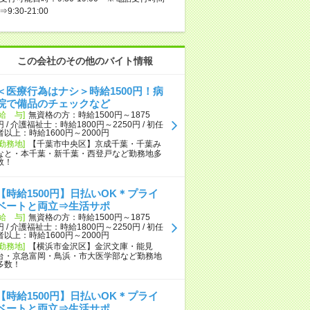
⇒9:30-21:00
この会社のその他のバイト情報
＜医療行為はナシ＞時給1500円！病
院で備品のチェックなど
[給 与]
無資格の方：時給1500円～1875
円 / 介護福祉士：時給1800円～2250円 / 初任
者以上：時給1600円～2000円
[勤務地]
【千葉市中央区】京成千葉・千葉み
なと・本千葉・新千葉・西登戸など勤務地多
数！
【時給1500円】日払いOK＊プライ
ベートと両立⇒生活サポ
[給 与]
無資格の方：時給1500円～1875
円 / 介護福祉士：時給1800円～2250円 / 初任
者以上：時給1600円～2000円
[勤務地]
【横浜市金沢区】金沢文庫・能見
台・京急富岡・鳥浜・市大医学部など勤務地
多数！
【時給1500円】日払いOK＊プライ
ベートと両立⇒生活サポ