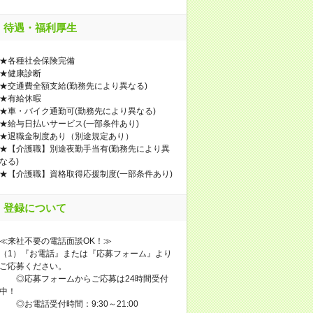
待遇・福利厚生
★各種社会保険完備
★健康診断
★交通費全額支給(勤務先により異なる)
★有給休暇
★車・バイク通勤可(勤務先により異なる)
★給与日払いサービス(一部条件あり)
★退職金制度あり（別途規定あり）
★【介護職】別途夜勤手当有(勤務先により異
なる)
★【介護職】資格取得応援制度(一部条件あり)
登録について
≪来社不要の電話面談OK！≫
（1）『お電話』または『応募フォーム』より
ご応募ください。
◎応募フォームからご応募は24時間受付
中！
◎お電話受付時間：9:30～21:00