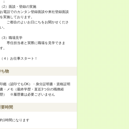
↓
（2）面談・登録の実施
お電話でのカンタン登録面談や来社登録面談
を実施しております。
ご都合のよいお日にちをお聞かせくださ
い。
（3）職場見学
専任担当者と実際に職場を見学できま
す。
（４）お仕事スタート！
持ち物
印鑑（認印でもOK）・身分証明書・資格証明
書・メモ（最終学歴・直近3つ分の職務経
歴） ※履歴書は必要ございません
所要時間
約1時間になります