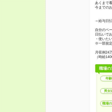
あくまで
今までの
～給与日
自分のペ
日払いで
・使いた
※一部規
月収例24万
（時給140
職場の
年齢
男女
職場の