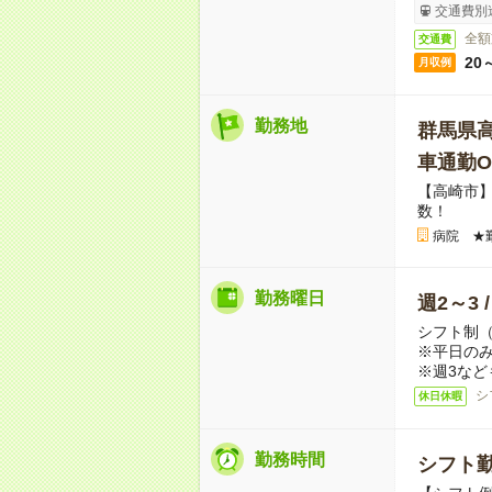
交通費別
全額
交通費
20
月収例
勤務地
群馬県
車通勤O
【高崎市
数！
病院 ★
勤務曜日
週2～3 
シフト制
※平日のみ
※週3など
シ
休日休暇
勤務時間
シフト勤