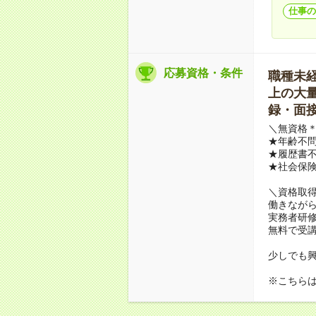
仕事の
応募資格・条件
職種未経験
上の大量募
録・面接
＼無資格＊
★年齢不問
★履歴書不
★社会保
＼資格取
働きながら
実務者研
無料で受
少しでも
※こちら