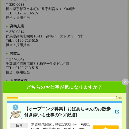
〒320-0033
栃木県宇都宮市本町4-15 宇都宮ＮＩビル8階
TEL：0120-713-515
担当：採用担当
高崎支店
〒370-0814
群馬県高崎市栄町16-11 高崎イーストタワー7階
TEL：0120-713-515
担当：採用担当
柏支店
〒277-0842
千葉県柏市末広町7-3 柏第一生命ビル4階
TEL：0120-713-515
担当：採用担当
×
八王子支店
どちらのお仕事が気になりますか？
東京都八王子市東町1－6 橋完ＬＫビル 3階
TEL：0120-713-515
担当：採用担当
1
/10
町田支店
【オープニング募集】おばあちゃんのお散歩
〒194-0022 東京都町田市森野1-33-11 町田森野ビル1階
TEL：0120-713-515
付き添いも仕事の1つ[派遣]
担当：採用担当
無資格未経験：時給1300円～ ■週払
給与
越谷支店