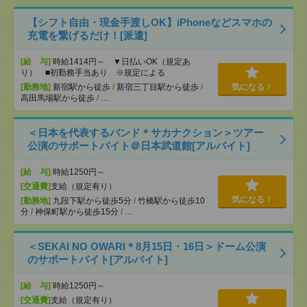
【シフト自由・現金手渡しOK】iPhoneなどスマホの
充電を繋げるだけ！[派遣]
[給 与]
時給1414円～ ▼日払いOK（規定あ
り） ■初勤務手当あり ※規定による
[勤務地]
新宿駅から徒歩
/
新宿三丁目駅から徒歩
/
気になる！
高田馬場駅から徒歩
/
…
＜日本を代表するバンド＊サカナクション＞ツアー
公演のサポートバイト＠日本武道館[アルバイト]
[給 与]
時給1250円～
[交通費]
支給（規定有り）
気になる！
[勤務地]
九段下駅から徒歩5分
/
竹橋駅から徒歩10
分
/
神保町駅から徒歩15分
/
…
＜SEKAI NO OWARI＊8月15日・16日＞ドーム公演
のサポートバイト[アルバイト]
[給 与]
時給1250円～
[交通費]
支給（規定有り）