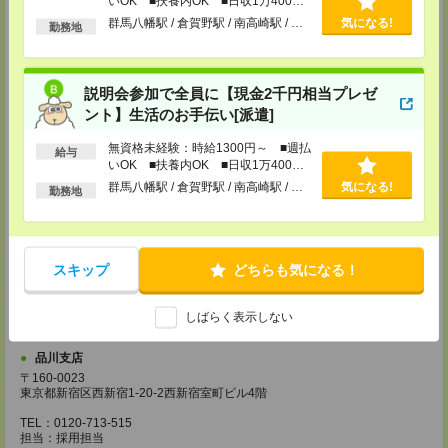
いOK ■扶養内OK ■日収1万400円
〒343-0816
以上
群馬八幡駅 / 倉賀野駅 / 南高崎駅 / …
気になる!
勤務地
埼玉県越谷市弥生町1-4 越谷弥生ビル3階
TEL：0120-713-515
担当：採用担当
厚木支店
説明会参加で全員に【現金2千円相当プレゼ
神奈川県厚木市旭町1-2-1 日本生命本厚木ビル7階
ント】生活のお手伝い[派遣]
TEL：0120-713-515
担当：採用担当
無資格未経験：時給1300円～ ■週払
給与
いOK ■扶養内OK ■日収1万400円
藤沢支店
以上
群馬八幡駅 / 倉賀野駅 / 南高崎駅 / …
気になる!
〒251-0025
勤務地
神奈川県藤沢市鵠沼石上1丁目5番2号
日本生命藤沢ビル2階
TEL：0120-713-515
担当：採用担当
スキップ
どちらも気になる！
甲府支店
〒400-0031 山梨県甲府市丸の内2-30-3 甲府丸の内ビル5階
TEL：0120-713-515
しばらく表示しない
担当：採用担当
品川支店
〒160-0023
東京都新宿区西新宿1-20-2西新宿室町ビル4階
TEL：0120-713-515
担当：採用担当