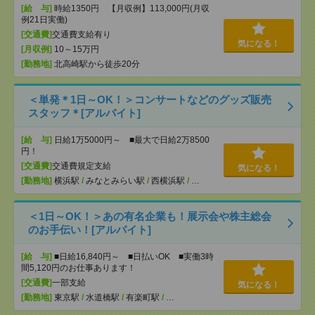
[給 与]
時給1350円 【月収例】113,000円(月収
例21日実働)
[交通費]
交通費支給有り
気になる！
[月収例]
10～15万円
[勤務地]
北高崎駅から徒歩20分
＜単発＊1日～OK！＞コンサートなどのグッズ販売
スタッフ＊[アルバイト]
[給 与]
日給1万5000円～ ■最大で日給2万8500
円！
[交通費]
交通費規定支給
気になる！
[勤務地]
横浜駅
/
みなとみらい駅
/
西横浜駅
/
…
＜1日～OK！＞あの有名企業も！展示会や株主総会
のお手伝い！[アルバイト]
[給 与]
■日給16,840円～ ■日払いOK ■実働3時
間5,120円のお仕事あります！
[交通費]
一部支給
気になる！
[勤務地]
東京駅
/
水道橋駅
/
有楽町駅
/
…