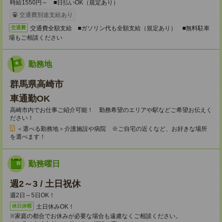
時給1550円～ ■日払いOK（規定あり）
交通費別途支給あり
交通費全額支給 ■ガソリン代も全額支給（規定あり） ■無料駐車
交通費
場もご相談ください
勤務地
群馬県高崎市
車通勤OK
高崎市内でお仕事ご紹介可能！ 勤務希望のエリアや駅などご希望お伝えく
ださい！
＜選べる勤務地＞介護施設や病院 ※ご自宅の近くなど、お好きな場所
を選べます！
勤務曜日
週2～3 / 土日祝休
週2日～5日OK！
土日休みOK！
休日休暇
※家庭の都合でお休みが必要な場合も遠慮なくご相談ください。