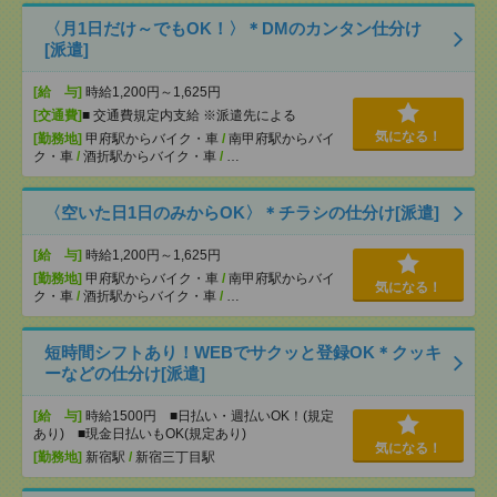
〈月1日だけ～でもOK！〉＊DMのカンタン仕分け
[派遣]
[給 与]
時給1,200円～1,625円
[交通費]
■ 交通費規定内支給 ※派遣先による
気になる！
[勤務地]
甲府駅からバイク・車
/
南甲府駅からバイ
ク・車
/
酒折駅からバイク・車
/
…
〈空いた日1日のみからOK〉＊チラシの仕分け[派遣]
[給 与]
時給1,200円～1,625円
[勤務地]
甲府駅からバイク・車
/
南甲府駅からバイ
気になる！
ク・車
/
酒折駅からバイク・車
/
…
短時間シフトあり！WEBでサクッと登録OK＊クッキ
ーなどの仕分け[派遣]
[給 与]
時給1500円 ■日払い・週払いOK！(規定
あり) ■現金日払いもOK(規定あり)
気になる！
[勤務地]
新宿駅
/
新宿三丁目駅