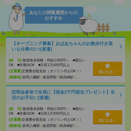
あなたの閲覧履歴からの
おすすめ
【オープニング募集】おばあちゃんのお散歩付き添
いも仕事の1つ[派遣]
[給 与]
無資格未経験：時給1300円～ ■週払い
OK ■扶養内OK ■日収1万400円以上
[交通費]
交通費全額支給（ガソリン代もOK！）
気になる！
[勤務地]
群馬八幡駅
/
倉賀野駅
/
南高崎駅
/
…
説明会参加で全員に【現金2千円相当プレゼント】生
活のお手伝い[派遣]
[給 与]
無資格未経験：時給1300円～ ■週払い
OK ■扶養内OK ■日収1万400円以上
[交通費]
交通費全額支給（ガソリン代もOK！）
気になる！
[勤務地]
群馬八幡駅
/
倉賀野駅
/
南高崎駅
/
…