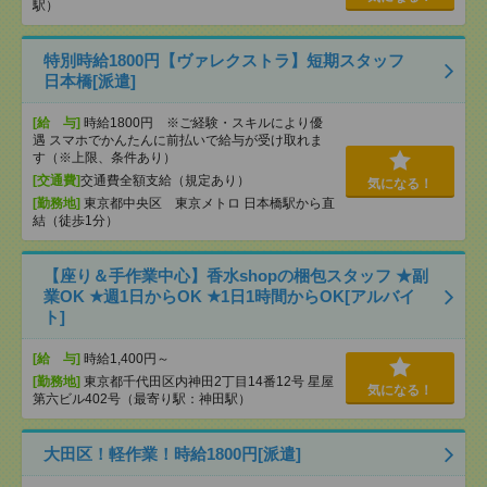
駅）
特別時給1800円【ヴァレクストラ】短期スタッフ
日本橋[派遣]
[給 与]
時給1800円 ※ご経験・スキルにより優
遇 スマホでかんたんに前払いで給与が受け取れま
す（※上限、条件あり）
[交通費]
交通費全額支給（規定あり）
気になる！
[勤務地]
東京都中央区 東京メトロ 日本橋駅から直
結（徒歩1分）
【座り＆手作業中心】香水shopの梱包スタッフ ★副
業OK ★週1日からOK ★1日1時間からOK[アルバイ
ト]
[給 与]
時給1,400円～
[勤務地]
東京都千代田区内神田2丁目14番12号 星屋
気になる！
第六ビル402号（最寄り駅：神田駅）
大田区！軽作業！時給1800円[派遣]