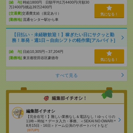
[給 与]
時給1800円 日額平均1万4400円/月額30
万2400円/残込39万2400円
[交通費]
交通費支給（規定あり）
気になる！
[勤務地]
流通センター駅から車
【日払い・未経験歓迎！】稼ぎたい日にサクッと勤
務！単発・週1日～自由シフトの軽作業[アルバイト]
[給 与]
日給10,305円～37,204円
[勤務地]
東京都世田谷区豪徳寺
気になる！
すべて見る
編集部イチオシ
【完全在宅！】難しい業務なし＆電話なし！ゆっくりの
11時～時短＊データ入力・事務、＜SEKAI NO OWARI＊
8月15日・16日＞ドーム公演のサポートバイトなど
(8/7UP!)