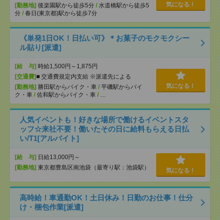
気になる！
[勤務地]
後楽園駅から徒歩5分
/
水道橋駅から徒歩5
分
/
春日(東京都)駅から徒歩7分
《単発1日OK！日払い可》＊お菓子のモクモクシー
ル貼り[派遣]
[給 与]
時給1,500円～1,875円
[交通費]
■ 交通費規定内支給 ※派遣先による
気になる！
[勤務地]
勝田駅からバイク・車
/
平磯駅からバイ
ク・車
/
佐和駅からバイク・車
/
…
人気イベントも！好きな場所で働けるイベントスタ
ッフ☆来社不要！働いたその日に給料もらえる日払
い/T1[アルバイト]
[給 与]
日給13,000円～
[勤務地]
東京都豊島区南池袋（最寄り駅：池袋駅）
気になる！
高時給！車通勤OK！土日休み！日勤のお仕事！仕分
け・梱包作業[派遣]