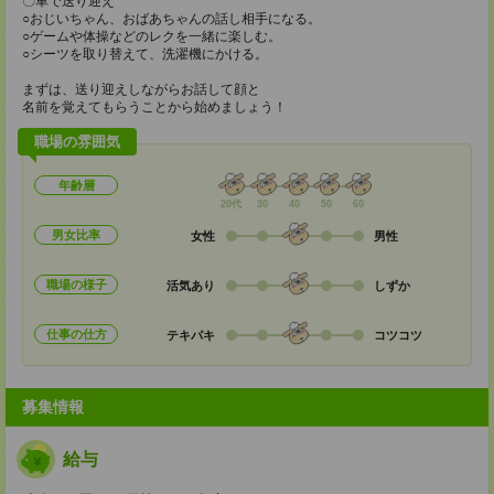
〇車で送り迎え
○おじいちゃん、おばあちゃんの話し相手になる。
○ゲームや体操などのレクを一緒に楽しむ。
○シーツを取り替えて、洗濯機にかける。
まずは、送り迎えしながらお話して顔と
名前を覚えてもらうことから始めましょう！
職場の雰囲気
年齢層
20代
30
40
50
60
男女比率
女性
男性
職場の様子
活気あり
しずか
仕事の仕方
テキパキ
コツコツ
募集情報
給与