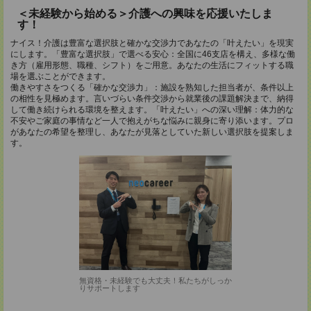
＜未経験から始める＞介護への興味を応援いたしま
す！
ナイス！介護は豊富な選択肢と確かな交渉力であなたの「叶えたい」を現実
にします。「豊富な選択肢」で選べる安心：全国に46支店を構え、多様な働
き方（雇用形態、職種、シフト）をご用意。あなたの生活にフィットする職
場を選ぶことができます。
働きやすさをつくる「確かな交渉力」：施設を熟知した担当者が、条件以上
の相性を見極めます。言いづらい条件交渉から就業後の課題解決まで、納得
して働き続けられる環境を整えます。「叶えたい」への深い理解：体力的な
不安やご家庭の事情など一人で抱えがちな悩みに親身に寄り添います。プロ
があなたの希望を整理し、あなたが見落としていた新しい選択肢を提案しま
す。
無資格・未経験でも大丈夫！私たちがしっか
りサポートします