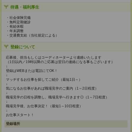
待遇・福利厚生
・社会保険完備
・無料定期健診
・有給休暇
・年末調整
・交通費支給（当社規定による）
登録について
応募後、担当もしくはコーディネーターより連絡いたします
（1日以内／19時以降のご応募は翌日の連絡になる事もございます）
↓
登録はWEBまたは電話にてOK！
↓
マッチするお仕事を探してご紹介（最短1日～）
↓
気になるお仕事があれば職場見学のご案内（1～2日程度）
↓
職場見学の日程を調整し、職場見学へ行きます◎（1～7日程度）
↓
職場見学後、お仕事決定！（最短1～10日程度）
↓
お仕事スタート！
登録場所