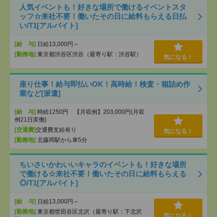
人気イベントも！好きな場所で働けるイベントスタ
ッフ☆来社不要！働いたその日に給料もらえる日払
い/T1[アルバイト]
[給 与]
日給13,000円～
[勤務地]
東京都渋谷区渋谷（最寄り駅：渋谷駅）
気になる！
座り仕事！給与即払いOK！高時給！検査・箱詰め作
業など[派遣]
[給 与]
時給1250円 【月収例】203,000円(月収
例21日実働)
[交通費]
交通費支給有り
気になる！
[勤務地]
北藤岡駅から車5分
ちいさいかわいいキャラのイベントも！好きな場所
で働ける☆来社不要！働いたその日に給料もらえる
◎/T1[アルバイト]
[給 与]
日給13,000円～
[勤務地]
東京都世田谷区北沢（最寄り駅：下北沢
気になる！