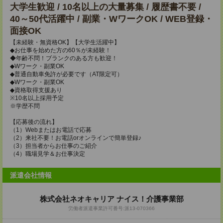
大学生歓迎 / 10名以上の大量募集 / 履歴書不要 /
40～50代活躍中 / 副業・WワークOK / WEB登録・
面接OK
【未経験・無資格OK】【大学生活躍中】
◆お仕事を始めた方の60％が未経験！
◆年齢不問！ブランクのある方も歓迎！
◆Wワーク・副業OK
◆普通自動車免許が必要です（AT限定可）
◆Wワーク・副業OK
◆資格取得支援あり
※10名以上採用予定
※学歴不問
【応募後の流れ】
（1）Webまたはお電話で応募
（2）来社不要！お電話orオンラインで簡単登録♪
（3）担当者からお仕事のご紹介
（4）職場見学＆お仕事決定
派遣会社情報
株式会社ネオキャリア ナイス！介護事業部
労働者派遣事業許可番号:派13-070366