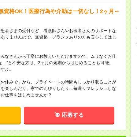
無資格OK！医療行為や介助は一切なし！2ヶ月～
や患者さまの受付など、看護師さんやお医者さんのサポートな
はありませんので、無資格・ブランクありの方も安心してはじ
、みなさんから丁寧にお教えいただけますので、ムリなくお仕
な…”と不安な方は、2ヶ月の短期からはじめることも可能。
ますよ。
ずお休みですから、プライベートの時間もしっかり取ることが
ーを楽しんだり、家でのんびりしたり…毎週リフレッシュしな
いお仕事をはじめませんか？
応募する