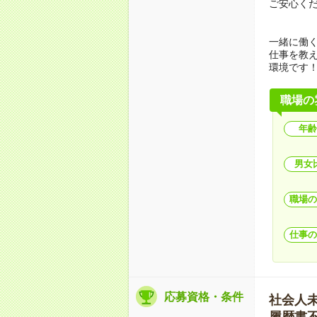
ご安心く
一緒に働
仕事を教
環境です
職場の
年齢
男女
職場の
仕事の
応募資格・条件
社会人未経
履歴書不要