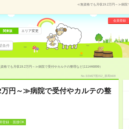
≪無資格でも月収19.2万円～≫病院
会員登録
エリア変更
関東版
望条件
資格でも月収19.2万円～≫病院で受付やカルテの整理など(111446899）
No.SSMZT医IS2_群馬N08
.2万円～≫病院で受付やカルテの整
EB登録・面接OK