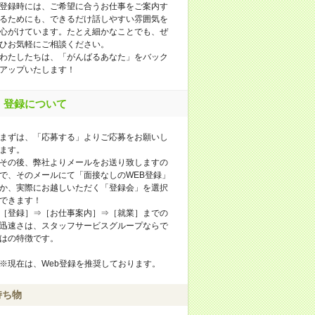
登録時には、ご希望に合うお仕事をご案内す
るためにも、できるだけ話しやすい雰囲気を
心がけています。たとえ細かなことでも、ぜ
ひお気軽にご相談ください。
わたしたちは、「がんばるあなた」をバック
アップいたします！
登録について
まずは、「応募する」よりご応募をお願いし
ます。
その後、弊社よりメールをお送り致しますの
で、そのメールにて「面接なしのWEB登録」
か、実際にお越しいただく「登録会」を選択
できます！
［登録］⇒［お仕事案内］⇒［就業］までの
迅速さは、スタッフサービスグループならで
はの特徴です。
※現在は、Web登録を推奨しております。
持ち物