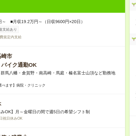
円～ ■月収19.2万円～（日収9600円×20日）
途支給あり
費規定内支給
高崎市
・バイク通勤OK
】群馬八幡・倉賀野・南高崎・馬庭・榛名富士山頂など勤務地
選べます】病院・クリニック
休
みOK】月～金曜日の間で週5日の希望シフト制
日祝日休みOK