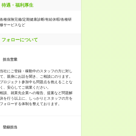
待遇・福利厚生
各種保険完備/定期健康診断/有給休暇/各種研
修サービスなど
フォローについて
担当営業
当社にご登録・稼動中のスタッフの方に対し
て、親身にお話を聞き、ご相談にのります。
プロジェクト参加中も問題点を抱えることな
く、安心してご就業ください。
相談、就業先企業への報告、提案など問題解
決を行う以上に、しっかりとスタッフの方を
フォローする体制を整えております。
登録担当