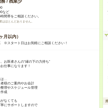
務 / 残業少
00
:00など
の時間帯をご相談ください。
業はほとんどありません。
ヶ月以内）
K ※スタート日はお気軽にご相談ください！
、お医者さんの“縁の下の力持ち”
のお仕事になります！
には…
患者様のご案内やお会計
の整理やスケジュール管理
ト作成
識がなくても
丁寧にサポートしますので