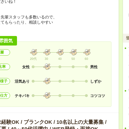
ださいね！
く先輩スタッフも多数いるので、
えてもらったり、相談しやすい
！
雰囲気
層
20代
30
40
50
60
比率
女性
男性
様子
活気あり
しずか
仕方
テキパキ
コツコツ
験OK / ブランクOK / 10名以上の大量募集 /
 / 40～50代活躍中 / WEB登録・面接OK