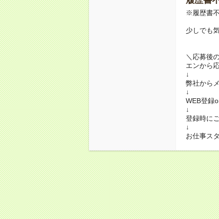
※履歴書不
少しでも
＼応募後
エンから
↓
弊社から
↓
WEB登録
↓
登録時に
↓
お仕事ス