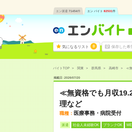
エン派遣
71454
件
エン バイト
82531
件
0
気になるリスト
保存した希
バイトTOP
関東
群馬県
高崎市
≪無
掲載日 :
2026
/
07
/
20
≪無資格でも月収19
理など
医療事務・病院受付
職種：
派遣
社会人未経験OK
ブランクOK
W