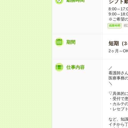
勤務時間
シフト勤
8:00～17:
9:00～18
※ご希望
残
残業時間
期間
短期（3
2ヶ月～O
仕事内容
／
看護師さん
医療事務
＼
▽具体的
・受付で
・カルテ
・レセプ
など、知
イチから