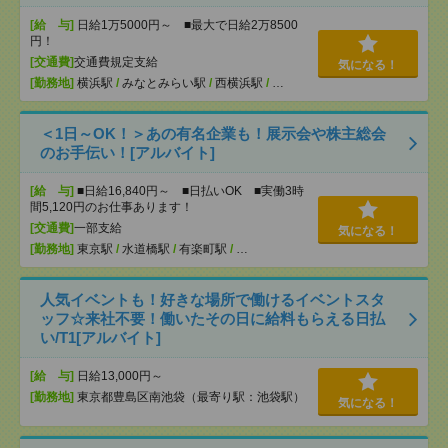
[給 与]
日給1万5000円～ ■最大で日給2万8500
円！
[交通費]
交通費規定支給
気になる！
[勤務地]
横浜駅
/
みなとみらい駅
/
西横浜駅
/
…
＜1日～OK！＞あの有名企業も！展示会や株主総会
のお手伝い！[アルバイト]
[給 与]
■日給16,840円～ ■日払いOK ■実働3時
間5,120円のお仕事あります！
[交通費]
一部支給
気になる！
[勤務地]
東京駅
/
水道橋駅
/
有楽町駅
/
…
人気イベントも！好きな場所で働けるイベントスタ
ッフ☆来社不要！働いたその日に給料もらえる日払
い/T1[アルバイト]
[給 与]
日給13,000円～
[勤務地]
東京都豊島区南池袋（最寄り駅：池袋駅）
気になる！