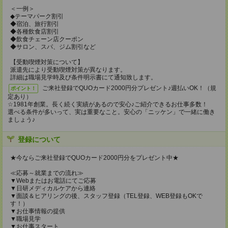
＜一例＞
◆テーマパーク割引
◆宿泊、旅行割引
◆各種飲食店割引
◆飲食チェーン店クーポン
◆サロン、スパ、ジム割引など
【受動喫煙対策について】
派遣先により受動喫煙対策が異なります。
詳細は職場見学時及び条件明示書にて通知致します。
ご来社登録でQUOカード2000円分プレゼント♪週払いOK！（規
ポイント！
定あり）
☆1981年創業。長く続く実績があるので安心♪ご紹介できるお仕事多数！
選べる条件が多いって、実は重要なこと。安心の「ニッケン」で一緒に働き
ましょう♪
登録について
★今ならご来社登録でQUOカード2000円分をプレゼント中★
≪応募～就業までの流れ≫
▼Webまたはお電話にてご応募
▼日研メディカルケアから連絡
▼面談＆ヒアリングの後、スタッフ登録（TEL登録、WEB登録もOKで
す！）
▼お仕事情報の提供
▼職場見学
▼お仕事スタート