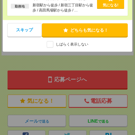
る
メディカルケア事業部 横浜オフィス
新宿駅から徒歩 / 新宿三丁目駅から徒
気になる!
勤務地
歩 / 高田馬場駅から徒歩 / …
神奈川県横浜市保土ケ谷区神戸町134 横浜ビジネスパークサウスタワー
2F B区画
TEL：0120-901-799
MAIL：
tenshoku@nikken-ts.jp
担当：採用担当
スキップ
どちらも気になる！
登録交通費
しばらく表示しない
★今ならご来社登録でQUOカード2000円分をプレゼント中★
応募ページへ
気になる！
電話応募
メール
LINE
で送る
で送る