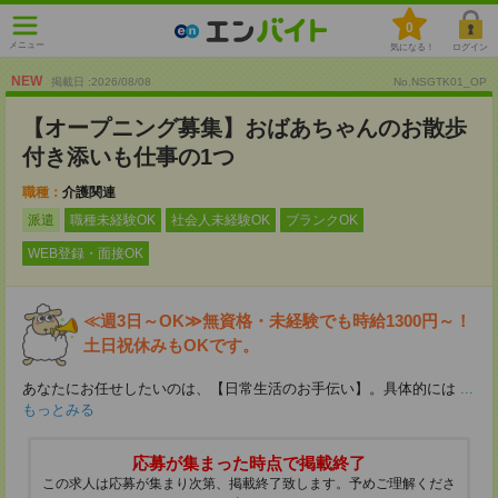
0
メニュー
気になる！
ログイン
NEW
掲載日 :2026
/
08
/
08
No.NSGTK01_OP
【オープニング募集】おばあちゃんのお散歩
付き添いも仕事の1つ
職種：
介護関連
派遣
職種未経験OK
社会人未経験OK
ブランクOK
WEB登録・面接OK
≪週3日～OK≫無資格・未経験でも時給1300円～！
土日祝休みもOKです。
あなたにお任せしたいのは、【日常生活のお手伝い】。具体的には
...
もっとみる
応募が集まった時点で掲載終了
この求人は応募が集まり次第、掲載終了致します。予めご理解くださ