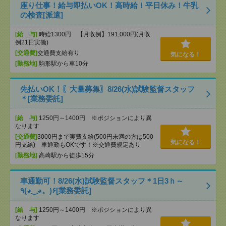
座り仕事！給与即払いOK！高時給！平日休み！牛乳
の検査[派遣]
[給 与]
時給1300円 【月収例】191,000円(月収
例21日実働)
[交通費]
交通費支給有り
気になる！
[勤務地]
駒形駅から車10分
先払いOK！〖大量募集〗8/26(水)試験監督スタッフ
＊[業務委託]
[給 与]
1250円～1400円 ※ポジションにより異
なります
[交通費]
3000円まで実費支給(500円未満の方は500
気になる！
円支給) 車通勤もOKです！※交通費規定あり
[勤務地]
高崎駅から徒歩15分
車通勤可！8/26(水)試験監督スタッフ＊1日3ｈ～
٩(◕‿◕。)۶[業務委託]
[給 与]
1250円～1400円 ※ポジションにより異
なります