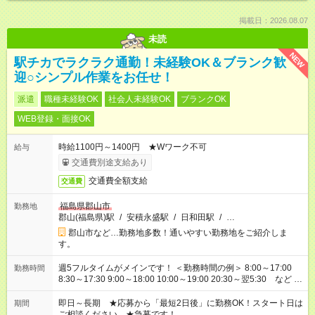
掲載日：2026.08.07
未読
NEW
駅チカでラクラク通勤！未経験OK＆ブランク歓
迎○シンプル作業をお任せ！
派遣
職種未経験OK
社会人未経験OK
ブランクOK
WEB登録・面接OK
時給1100円～1400円 ★Wワーク不可
給与
交通費別途支給あり
交通費全額支給
交通費
福島県郡山市
勤務地
郡山(福島県)駅
/
安積永盛駅
/
日和田駅
/
…
郡山市など…勤務地多数！通いやすい勤務地をご紹介しま
す。
週5フルタイムがメインです！ ＜勤務時間の例＞ 8:00～17:00
勤務時間
8:30～17:30 9:00～18:00 10:00～19:00 20:30～翌5:30 など ★
その他にも勤務時間多数！ 日勤のみ、残業なし、交替制など
ご希望を教えてください！
即日～長期 ★応募から「最短2日後」に勤務OK！スタート日は
期間
ご相談ください。★急募です！