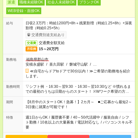
派遣
職種未経験OK
社会人未経験OK
ブランクOK
WEB登録・面接OK
日収2.3万円：時給1200円×8h＋残業割増（時給1.25×8h）+深夜
給与
割増（時給0.25×5h）
交通費別途支給あり
交通費全額支給
交通費
15～20万円
月収例
福島県郡山市
勤務地
安積永盛駅
/
喜久田駅
/
磐城守山駅
/
…
≪自宅からドアtoドアで30分以内！≫ご希望の勤務地を紹介
します。
▽シフト例 ・16:30～翌9:30 ・16:30～翌10:30など ※慣れるま
勤務時間
での最初のうちは日勤からのスタート！ ※Wワーク希望の方へ
今ご覧のお仕事で希望する勤務時間と、もう1つのお仕事の勤務
時間。 合計で週40時間を超える場合は応募できません。
【8月中のスタートOK！急募！】2カ月～ ■ご応募から最短2～
期間
3日後に就業が可能です！
週1日からOK
/
履歴書不要
/
40～50代活躍中
/
服装自由
/
シフ
特徴
ト勤務
/
10名以上の大量募集
/
電話対応なし
/
パソコンスキル不
要