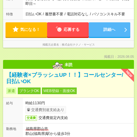
即日～
日払いOK
/
履歴書不要
/
電話対応なし
/
パソコンスキル不要
特徴
気になる！
応募する
詳細へ
掲載元企業名
株式会社テクノ・サービス
掲載日：2026.08.05
未読
NEW
【経験者×ブラッシュUP！！】コールセンター/
日払いOK
派遣
ブランクOK
WEB登録・面接OK
時給1130円
給与
交通費別途支給あり
交通費規定内支給
交通費
福島県郡山市
勤務地
郡山(福島県)駅から徒歩3分