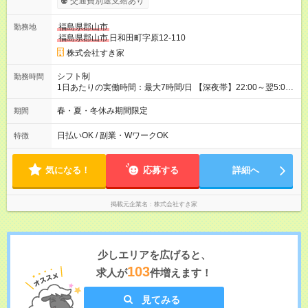
交通費別途支給あり
試用期間の実態は30日（※条件変更なし）ですが、切り上げで
一ヶ月とさせていただきます。 研修制度あり：15時間(研修中も
福島県郡山市
勤務地
同時給）
福島県郡山市
日和田町字原12-110
株式会社すき家
シフト制
勤務時間
1日あたりの実働時間：最大7時間/日 【深夜帯】22:00～翌5:00
週2日～・1日2h～OK◎ ※22:00から翌5:00までは18歳以上の方
のみ勤務可能です（18歳未満の深夜業務禁止のため） ★深夜で
春・夏・冬休み期間限定
期間
も安心して働けます★ すき家では、ワンオペを禁止していま
す。 必ず、2名以上での勤務を行いますので、安心して働けま
日払いOK / 副業・WワークOK
特徴
す。
気になる！
応募する
詳細へ
掲載元企業名
株式会社すき家
少しエリアを広げると、
103
求人が
件増えます！
見てみる