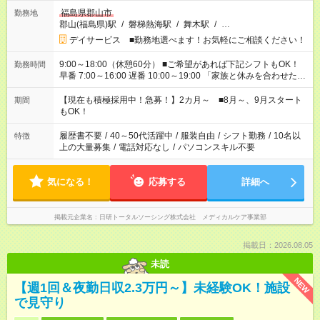
福島県郡山市
勤務地
郡山(福島県)駅
/
磐梯熱海駅
/
舞木駅
/
…
デイサービス ■勤務地選べます！お気軽にご相談ください！
9:00～18:00（休憩60分） ■ご希望があれば下記シフトもOK！
勤務時間
早番 7:00～16:00 遅番 10:00～19:00 「家族と休みを合わせた
い」 「余裕を持って夕飯の準備がしたい」 「できれば残業はし
たくない」 など、ご希望を教えてくださいね。 ※Wワーク希望
【現在も積極採用中！急募！】2カ月～ ■8月～、9月スタート
期間
の方へ 今ご覧のお仕事で希望する勤務時間と、もう1つのお仕事
もOK！
の勤務時間。 合計で週40時間を超える場合は応募できません。
履歴書不要
/
40～50代活躍中
/
服装自由
/
シフト勤務
/
10名以
特徴
上の大量募集
/
電話対応なし
/
パソコンスキル不要
気になる！
応募する
詳細へ
掲載元企業名
日研トータルソーシング株式会社 メディカルケア事業部
掲載日：2026.08.05
未読
NEW
【週1回＆夜勤日収2.3万円～】未経験OK！施設
で見守り