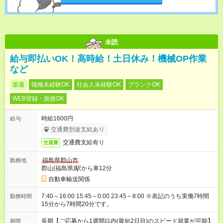
未読
給与即払いOK！高時給！土日休み！機械OP作業
など
派遣
職種未経験OK
社会人未経験OK
ブランクOK
WEB登録・面接OK
時給1600円
給与
交通費別途支給あり
交通費支給有り
交通費
福島県郡山市
勤務地
郡山(福島県)駅から車12分
自動車輸送関係
7:40～16:00 15:45～0:00 23:45～8:00 ※表記のうち実働7時間
勤務時間
15分から7時間20分です。
長期【ご応募から1週間以内(最短2日目)のスピード就業が可能】
期間