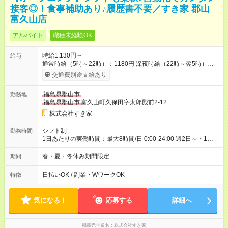
接客◎！食事補助あり♪履歴書不要／すき家 郡山
富久山店
アルバイト
職種未経験OK
時給1,130円～
給与
通常時給（5時～22時）：1180円 深夜時給（22時～翌5時）：
1475円 高校生時給：1130円 【特別手当】早朝手当（5：00-9：
交通費別途支給あり
00）時給+150円 【試用期間】試用期間あり 試用期間の長さ：1
ヶ月 雇用形態、給与は本採用時と同じです。 試用期間の実態は
福島県郡山市
勤務地
30日（※条件変更なし）ですが、切り上げで一ヶ月とさせてい
福島県郡山市
富久山町久保田字太郎殿前2-12
ただきます。 研修制度あり：15時間(研修中も同時給）
株式会社すき家
シフト制
勤務時間
1日あたりの実働時間：最大8時間/日 0:00-24:00 週2日～・1日
2h～OK ＜シフト例＞ 〇朝帯 5:00-9:00 〇昼帯 9:00-14:00 〇午
後帯 14:00-18:00 〇夜帯 18:00-22:00 〇深夜帯 22:00-翌5:00 基
春・夏・冬休み期間限定
期間
本は固定シフトですが家庭の都合などイレギュラーには対応し
ます♪
日払いOK / 副業・WワークOK
特徴
気になる！
応募する
詳細へ
掲載元企業名
株式会社すき家