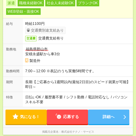
派遣
職種未経験OK
社会人未経験OK
ブランクOK
WEB登録・面接OK
時給1100円
給与
交通費別途支給あり
交通費支給有り
交通費
福島県郡山市
勤務地
安積永盛駅から車3分
製造外
7:00～12:00 ※表記のうち実働5時間です。
勤務時間
長期【ご応募から1週間以内(最短2日目)のスピード就業が可能】
期間
即日～
日払いOK
/
履歴書不要
/
シフト勤務
/
電話対応なし
/
パソコン
特徴
スキル不要
気になる！
応募する
詳細へ
掲載元企業名
株式会社テクノ・サービス