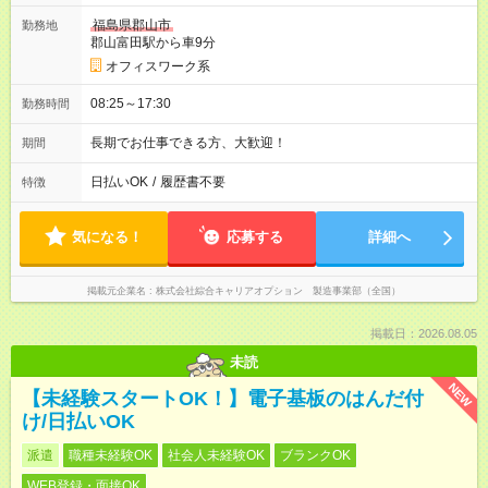
福島県郡山市
勤務地
郡山富田駅から車9分
オフィスワーク系
08:25～17:30
勤務時間
長期でお仕事できる方、大歓迎！
期間
日払いOK
/
履歴書不要
特徴
気になる！
応募する
詳細へ
掲載元企業名
株式会社綜合キャリアオプション 製造事業部（全国）
掲載日：2026.08.05
未読
NEW
【未経験スタートOK！】電子基板のはんだ付
け/日払いOK
派遣
職種未経験OK
社会人未経験OK
ブランクOK
WEB登録・面接OK