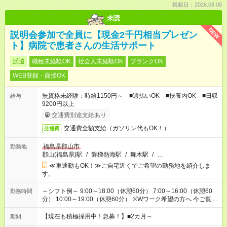
掲載日：2026.08.08
未読
NEW
説明会参加で全員に【現金2千円相当プレゼン
ト】病院で患者さんの生活サポート
派遣
職種未経験OK
社会人未経験OK
ブランクOK
WEB登録・面接OK
無資格未経験：時給1150円～ ■週払いOK ■扶養内OK ■日収
給与
9200円以上
交通費別途支給あり
交通費全額支給（ガソリン代もOK！）
交通費
福島県郡山市
勤務地
郡山(福島県)駅
/
磐梯熱海駅
/
舞木駅
/
…
≪車通勤もOK！≫ご自宅近くでご希望の勤務地を紹介しま
す。
～シフト例～ 9:00～18:00（休憩60分） 7:00～16:00（休憩60
勤務時間
分） 10:00～19:00（休憩60分） ※Wワーク希望の方へ 今ご覧の
お仕事で希望する勤務時間と、もう1つのお仕事の勤務時間の合
計が 週40時間を超えなければOKです。
【現在も積極採用中！急募！】■2カ月～
期間