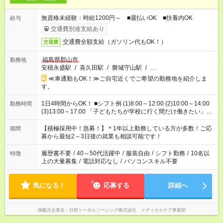
無資格未経験：時給1200円～ ■週払いOK ■扶養内OK
給与
交通費別途支給あり
交通費全額支給（ガソリン代もOK！）
交通費
福島県郡山市
勤務地
安積永盛駅
/
喜久田駅
/
磐城守山駅
/
…
≪車通勤もOK！≫ご自宅近くでご希望の勤務地を紹介しま
す。
1日4時間からOK！ ■シフト例 (1)8:00～12:00 (2)10:00～14:00
勤務時間
(3)13:00～17:00 「子どもたちが学校に行く間だけ働きたい」
「余裕を持って夕飯の準備がしたい」 「午前中は働いて、午後
はプライベートの時間にしたい」 など、ご希望を教えてくださ
【積極採用中！急募！】＊1年以上勤務している方が多数！ご応
期間
いね。 ※Wワーク希望の方へ 今ご覧のお仕事で希望する勤務時
募から最短2～3日後の就業も相談可能です！
間と、もう1つのお仕事の勤務時間。 合計で週40時間を超える
場合は応募できません。
履歴書不要
/
40～50代活躍中
/
服装自由
/
シフト勤務
/
10名以
特徴
上の大量募集
/
電話対応なし
/
パソコンスキル不要
気になる！
応募する
詳細へ
掲載元企業名
日研トータルソーシング株式会社 メディカルケア事業部