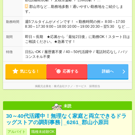
郡山(福島県)駅
/
安積永盛駅
/
日和田駅
/
…
郡山市など…勤務地多数！通いやすい勤務地をご紹介しま
す。
週5フルタイムがメインです！ ＜勤務時間の例＞ 8:00～17:00
勤務時間
8:30～17:30 9:00～18:00 10:00～19:00 20:30～翌5:30 など ★
その他にも勤務時間多数！ 日勤のみ、残業なし、交替制など
ご希望を教えてください！
即日～長期 ★応募から「最短2日後」に勤務OK！スタート日は
期間
ご相談ください。★急募です！
日払いOK
/
履歴書不要
/
40～50代活躍中
/
電話対応なし
/
パソ
特徴
コンスキル不要
気になる！
応募する
詳細へ
掲載元企業名
株式会社テクノ・サービス 採用担当
未読
30～40代活躍中！無理なく家庭と両立できるドラ
ッグストアの調剤事務│_6261_郡山小原田
アルバイト
職種未経験OK