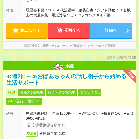
履歴書不要
/
40～50代活躍中
/
服装自由
/
シフト勤務
/
10名以
特徴
上の大量募集
/
電話対応なし
/
パソコンスキル不要
気になる！
応募する
詳細へ
掲載元企業名
日研トータルソーシング株式会社 メディカルケア事業部
掲載日：2026.08.05
未読
NEW
≪週2日～≫おばあちゃんの話し相手から始める
生活サポート
派遣
職種未経験OK
社会人未経験OK
ブランクOK
WEB登録・面接OK
無資格未経験：時給1200円～ ■週払いOK ■扶養内OK ■日収
給与
9600円以上
交通費別途支給あり
交通費全額支給
交通費