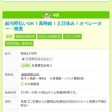
未読
給与即払いOK！高時給！土日休み！オペレータ
ー・検査
派遣
職種未経験OK
社会人未経験OK
ブランクOK
WEB登録・面接OK
時給1170円
給与
交通費別途支給あり
交通費支給有り
交通費
福島県郡山市
勤務地
安子ヶ島駅～車8分 ※車通勤・バイク通勤OK
その他製造
17:00～2:00 ※表記のうち実働8時間です。
勤務時間
長期【ご応募から1週間以内(最短2日目)のスピード就業が可能】
期間
即日～