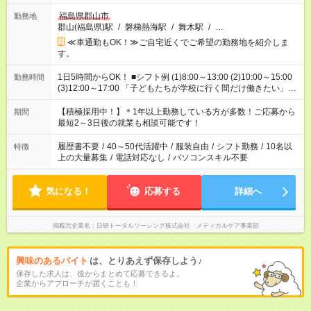
福島県郡山市
勤務地
郡山(福島県)駅
/
磐梯熱海駅
/
舞木駅
/
…
≪車通勤もOK！≫ご自宅近くでご希望の勤務地を紹介しま
す。
1日5時間からOK！ ■シフト例 (1)8:00～13:00 (2)10:00～15:00
勤務時間
(3)12:00～17:00 「子どもたちが学校に行く間だけ働きたい」
「余裕を持って夕飯の準備がしたい」 「午前中は働いて、午後
はプライベートの時間にしたい」 など、ご希望を教えてくださ
【積極採用中！】＊1年以上勤務している方が多数！ご応募から
期間
いね。 ※Wワーク希望の方へ 今ご覧のお仕事で希望する勤務時
最短2～3日後の就業も相談可能です！
間と、もう1つのお仕事の勤務時間。 合計で週40時間を超える
場合は応募できません。
履歴書不要
/
40～50代活躍中
/
服装自由
/
シフト勤務
/
10名以
特徴
上の大量募集
/
電話対応なし
/
パソコンスキル不要
気になる！
応募する
詳細へ
掲載元企業名
日研トータルソーシング株式会社 メディカルケア事業部
興味のあるバイト
は、とりあえず保存しよう♪
保存した求人は、後からまとめて応募できるよ。
企業からアプローチが届くことも！