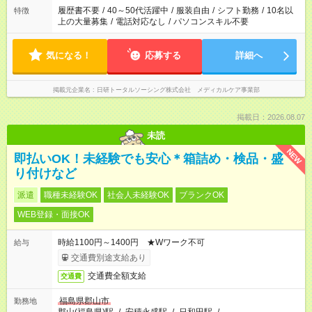
履歴書不要
/
40～50代活躍中
/
服装自由
/
シフト勤務
/
10名以
特徴
上の大量募集
/
電話対応なし
/
パソコンスキル不要
気になる！
応募する
詳細へ
掲載元企業名
日研トータルソーシング株式会社 メディカルケア事業部
掲載日：2026.08.07
未読
NEW
即払いOK！未経験でも安心＊箱詰め・検品・盛
り付けなど
派遣
職種未経験OK
社会人未経験OK
ブランクOK
WEB登録・面接OK
時給1100円～1400円 ★Wワーク不可
給与
交通費別途支給あり
交通費全額支給
交通費
福島県郡山市
勤務地