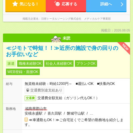
気になる！
応募する
詳細へ
掲載元企業名
日研トータルソーシング株式会社 メディカルケア事業部
掲載日：2026.08.05
未読
NEW
≪ジモトで時短！！≫近所の施設で身の回りの
お手伝いなど
派遣
職種未経験OK
社会人未経験OK
ブランクOK
WEB登録・面接OK
無資格未経験：時給1200円～ ■週払いOK ■扶養内OK
給与
交通費別途支給あり
交通費全額支給（ガソリン代もOK！）
交通費
福島県郡山市
勤務地
安積永盛駅
/
喜久田駅
/
磐城守山駅
/
…
≪車通勤もOK！≫ご自宅近くでご希望の勤務地を紹介しま
す。