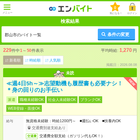
0
メニュー
気になる！
ログイン
検索結果
条件の変更
郡山市のバイト一覧
229
1,270
件中
1
～
50
件表示
平均時給:
円
新着順
時給順
人気順
掲載日：2026.08.08
未読
NEW
≪週4日5h～≫志望動機も履歴書も必要ナシ！
＊身の回りのお手伝い
派遣
職種未経験OK
社会人未経験OK
ブランクOK
WEB登録・面接OK
無資格未経験：時給1200円～ ■週払いOK ■扶養内OK
給与
交通費別途支給あり
交通費全額支給（ガソリン代もOK！）
交通費