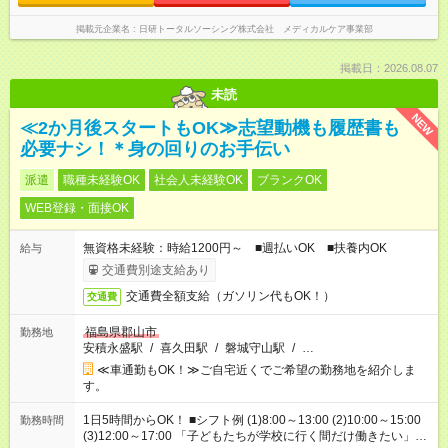
掲載元企業名
日研トータルソーシング株式会社 メディカルケア事業部
掲載日：2026.08.07
未読
NEW
≪2か月後スタートもOK≫志望動機も履歴書も
必要ナシ！＊身の回りのお手伝い
派遣
職種未経験OK
社会人未経験OK
ブランクOK
WEB登録・面接OK
無資格未経験：時給1200円～ ■週払いOK ■扶養内OK
給与
交通費別途支給あり
交通費全額支給（ガソリン代もOK！）
交通費
福島県郡山市
勤務地
安積永盛駅
/
喜久田駅
/
磐城守山駅
/
…
≪車通勤もOK！≫ご自宅近くでご希望の勤務地を紹介しま
す。
1日5時間からOK！ ■シフト例 (1)8:00～13:00 (2)10:00～15:00
勤務時間
(3)12:00～17:00 「子どもたちが学校に行く間だけ働きたい」