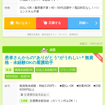
日払いOK
/
履歴書不要
/
40～50代活躍中
/
電話対応なし
/
パソ
特徴
コンスキル不要
気になる！
応募する
詳細へ
掲載元企業名
株式会社テクノ・サービス 採用担当
掲載日：2026.08.07
未読
NEW
患者さんからの”ありがとう”がうれしい＊無資
格・未経験OKの看護助手
派遣
職種未経験OK
社会人未経験OK
ブランクOK
WEB登録・面接OK
無資格未経験：時給1150円～ ■週払いOK ■扶養内OK ■日収
給与
9200円以上
交通費別途支給あり
交通費全額支給（ガソリン代もOK！）
交通費