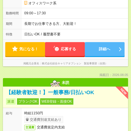
オフィスワーク系
09:00～17:30
勤務時間
長期でお仕事できる方、大歓迎！
期間
日払いOK
/
履歴書不要
特徴
気になる！
応募する
詳細へ
掲載元企業名
株式会社綜合キャリアオプション 製造事業部（全国）
掲載日：2026.08.05
未読
NEW
【経験者歓迎！】一般事務/日払いOK
派遣
ブランクOK
WEB登録・面接OK
時給1150円
給与
交通費別途支給あり
交通費規定内支給
交通費