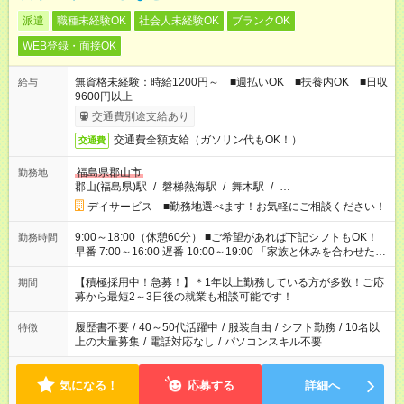
派遣
職種未経験OK
社会人未経験OK
ブランクOK
WEB登録・面接OK
無資格未経験：時給1200円～ ■週払いOK ■扶養内OK ■日収
給与
9600円以上
交通費別途支給あり
交通費全額支給（ガソリン代もOK！）
交通費
福島県郡山市
勤務地
郡山(福島県)駅
/
磐梯熱海駅
/
舞木駅
/
…
デイサービス ■勤務地選べます！お気軽にご相談ください！
9:00～18:00（休憩60分） ■ご希望があれば下記シフトもOK！
勤務時間
早番 7:00～16:00 遅番 10:00～19:00 「家族と休みを合わせた
い」 「余裕を持って夕飯の準備がしたい」 「できれば残業はし
たくない」 など、ご希望を教えてくださいね。 ※Wワーク希望
【積極採用中！急募！】＊1年以上勤務している方が多数！ご応
期間
の方へ 今ご覧のお仕事で希望する勤務時間と、もう1つのお仕事
募から最短2～3日後の就業も相談可能です！
の勤務時間。 合計で週40時間を超える場合は応募できません。
履歴書不要
/
40～50代活躍中
/
服装自由
/
シフト勤務
/
10名以
特徴
上の大量募集
/
電話対応なし
/
パソコンスキル不要
気になる！
応募する
詳細へ