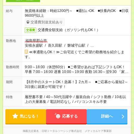
無資格未経験：時給1200円～ ■週払いOK ■扶養内OK ■日収
給与
9600円以上
交通費別途支給あり
交通費全額支給（ガソリン代もOK！）
交通費
福島県郡山市
勤務地
安積永盛駅
/
喜久田駅
/
磐城守山駅
/
…
≪車通勤もOK！≫ご自宅近くでご希望の勤務地を紹介しま
す。
9:00～18:00（休憩60分） ■ご希望があれば下記シフトもOK！
勤務時間
早番 7:00～16:00 遅番 10:00～19:00 夜勤 16:30～翌9:30 「家族
と休みを合わせたい」 「余裕を持って夕飯の準備がしたい」
「できれば残業はしたくない」 など、ご希望を教えてください
【8月中のスタートOK！急募！】2カ月～ ■ご応募から最短2～
期間
ね。 ※Wワーク希望の方へ 今ご覧のお仕事で希望する勤務時間
3日後に就業が可能です！
と、もう1つのお仕事の勤務時間。 合計で週40時間を超える場
合は応募できません。
履歴書不要
/
40～50代活躍中
/
服装自由
/
シフト勤務
/
10名以
特徴
上の大量募集
/
電話対応なし
/
パソコンスキル不要
気になる！
応募する
詳細へ
掲載元企業名
日研トータルソーシング株式会社 メディカルケア事業部