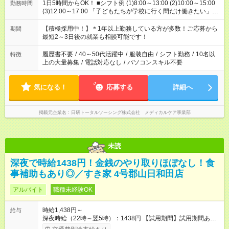
1日5時間からOK！ ■シフト例 (1)8:00～13:00 (2)10:00～15:00
勤務時間
(3)12:00～17:00 「子どもたちが学校に行く間だけ働きたい」
「余裕を持って夕飯の準備がしたい」 「午前中は働いて、午後
はプライベートの時間にしたい」 など、ご希望を教えてくださ
【積極採用中！】＊1年以上勤務している方が多数！ご応募から
期間
いね。 ※Wワーク希望の方へ 今ご覧のお仕事で希望する勤務時
最短2～3日後の就業も相談可能です！
間と、もう1つのお仕事の勤務時間。 合計で週40時間を超える
場合は応募できません。
履歴書不要
/
40～50代活躍中
/
服装自由
/
シフト勤務
/
10名以
特徴
上の大量募集
/
電話対応なし
/
パソコンスキル不要
気になる！
応募する
詳細へ
掲載元企業名
日研トータルソーシング株式会社 メディカルケア事業部
未読
深夜で時給1438円！金銭のやり取りほぼなし！食
事補助もあり◎／すき家 4号郡山日和田店
アルバイト
職種未経験OK
時給1,438円～
給与
深夜時給（22時～翌5時）：1438円 【試用期間】試用期間あり
試用期間の長さ：1ヶ月 雇用形態、給与は本採用時と同じです。