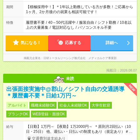
「余裕を持って夕飯の準備がしたい」 「午前中は働いて、午後
はプライベートの時間にしたい」 など、ご希望を教えてくださ
【積極採用中！】＊1年以上勤務している方が多数！ご応募から
期間
いね。 ※Wワーク希望の方へ 今ご覧のお仕事で希望する勤務時
1ヶ月、2か月後のの就業も相談可能です！
間と、もう1つのお仕事の勤務時間。 合計で週40時間を超える
場合は応募できません。
履歴書不要
/
40～50代活躍中
/
服装自由
/
シフト勤務
/
10名以
特徴
上の大量募集
/
電話対応なし
/
パソコンスキル不要
気になる！
応募する
詳細へ
掲載元企業名
日研トータルソーシング株式会社 メディカルケア事業部
掲載日：2026.08.07
未読
NEW
出張面接実施中@郡山／シフト自由の交通誘導
＊履歴書不要＊日給1万円～
アルバイト
職種未経験OK
社会人未経験OK
大学生歓迎
ブランクOK
WEB登録・面接OK
【日勤】1万円～ 【夜勤】1万2000円～ ＊原則月2回払い（10
給与
日・25日） 他、週払い・日払いの制度もあり（規定あり）＃日
収1万円以上
交通費別途支給あり