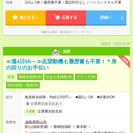
日払いOK
/
履歴書不要
/
電話対応なし
/
パソコンスキル不要
特徴
気になる！
応募する
詳細へ
掲載元企業名
株式会社テクノ・サービス
掲載日：2026.08.06
未読
NEW
≪週4日5h～≫志望動機も履歴書も不要！＊身
の回りのお手伝い
派遣
職種未経験OK
社会人未経験OK
ブランクOK
WEB登録・面接OK
無資格未経験：時給1200円～ ■週払いOK ■扶養内OK
給与
交通費別途支給あり
交通費全額支給
交通費
福島県郡山市
勤務地
郡山(福島県)駅
/
磐梯熱海駅
/
舞木駅
/
…