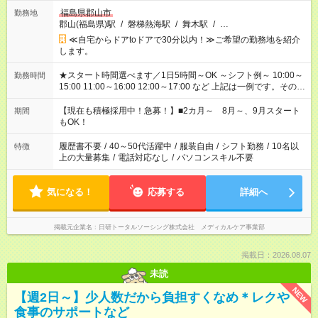
福島県郡山市
勤務地
郡山(福島県)駅
/
磐梯熱海駅
/
舞木駅
/
…
≪自宅からドアtoドアで30分以内！≫ご希望の勤務地を紹介
します。
★スタート時間選べます／1日5時間～OK ～シフト例～ 10:00～
勤務時間
15:00 11:00～16:00 12:00～17:00 など 上記は一例です。その他
シフトもご相談ください。 ※Wワークの場合当社と合わせて法
定労働時間が週40時間を超えなければOKです。
【現在も積極採用中！急募！】■2カ月～ 8月～、9月スタート
期間
もOK！
履歴書不要
/
40～50代活躍中
/
服装自由
/
シフト勤務
/
10名以
特徴
上の大量募集
/
電話対応なし
/
パソコンスキル不要
気になる！
応募する
詳細へ
掲載元企業名
日研トータルソーシング株式会社 メディカルケア事業部
掲載日：2026.08.07
未読
NEW
【週2日～】少人数だから負担すくなめ＊レクや
食事のサポートなど