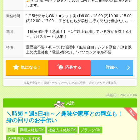
≪自宅からドアtoドアで30分以内！≫ご希望の勤務地を紹介
します。
1日5時間からOK！ ■シフト例 (1)8:00～13:00 (2)10:00～15:00
勤務時間
(3)12:00～17:00 「子どもたちが学校に行く間だけ働きたい」
「余裕を持って夕飯の準備がしたい」 「午前中は働いて、午後
はプライベートの時間にしたい」 など、ご希望を教えてくださ
【積極採用中！急募！】＊1年以上勤務している方が多数！8月
期間
いね。 ※Wワーク希望の方へ 今ご覧のお仕事で希望する勤務時
～、9月スタートもOK！
間と、もう1つのお仕事の勤務時間。 合計で週40時間を超える
場合は応募できません。
履歴書不要
/
40～50代活躍中
/
服装自由
/
シフト勤務
/
10名以
特徴
上の大量募集
/
電話対応なし
/
パソコンスキル不要
気になる！
応募する
詳細へ
掲載元企業名
日研トータルソーシング株式会社 メディカルケア事業部
掲載日：2026.08.06
未読
NEW
＼時短＊週5日4h～／趣味や家事との両立も！
身の回りのお手伝い
派遣
職種未経験OK
社会人未経験OK
ブランクOK
WEB登録・面接OK