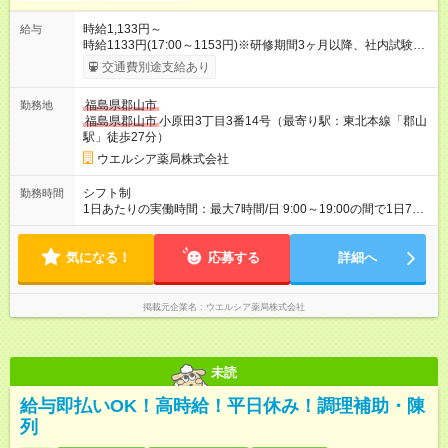
時給1,133円～
給与
時給1133円(17:00～1153円)※研修期間3ヶ月以降、社内試験に
よる更新判定あり 社内試験合格後、時給＋50～100円の昇給あ
交通費別途支給あり
り （大学生は＋20円） 試用期間あり：入社日から3ヶ月間／本
採用と待遇は変わりません。 【試用期間】試用期間あり 試用期
福島県郡山市
勤務地
間の長さ：3ヶ月 雇用形態、給与は本採用時と同じです。
福島県郡山市
小原田3丁目3番14号（最寄り駅：東北本線「郡山
駅」徒歩27分）
ウエルシア薬局株式会社
シフト制
勤務時間
1日あたりの実働時間：最大7時間/日 9:00～19:00の間で1日7時
間の勤務 ☆週3～5日の勤務 ※勤務曜日応相談 ※土曜日勤務でき
る方・19:00まで勤務できる方歓迎 ☆未経験・無資格可
気になる！
応募する
詳細へ
掲載元企業名
ウエルシア薬局株式会社
未読
給与即払いOK！高時給！平日休み！調理補助・陳
列