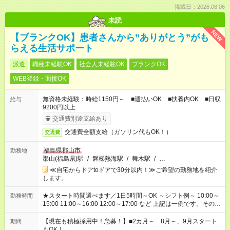
掲載日：2026.08.06
未読
NEW
【ブランクOK】患者さんから”ありがとう”がも
らえる生活サポート
派遣
職種未経験OK
社会人未経験OK
ブランクOK
WEB登録・面接OK
無資格未経験：時給1150円～ ■週払いOK ■扶養内OK ■日収
給与
9200円以上
交通費別途支給あり
交通費全額支給（ガソリン代もOK！）
交通費
福島県郡山市
勤務地
郡山(福島県)駅
/
磐梯熱海駅
/
舞木駅
/
…
≪自宅からドアtoドアで30分以内！≫ご希望の勤務地を紹介
します。
★スタート時間選べます／1日5時間～OK ～シフト例～ 10:00～
勤務時間
15:00 11:00～16:00 12:00～17:00 など 上記は一例です。その他
シフトもご相談ください。 ※Wワークの場合当社と合わせて法
定労働時間が週40時間を超えなければOKです。
【現在も積極採用中！急募！】■2カ月～ 8月～、9月スタート
期間
もOK！