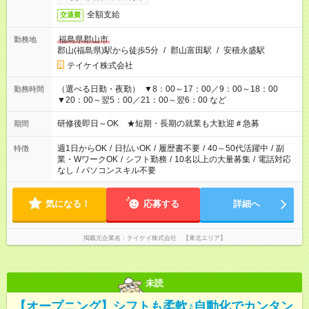
全額支給
交通費
福島県郡山市
勤務地
郡山(福島県)駅から徒歩5分
/
郡山富田駅
/
安積永盛駅
テイケイ株式会社
（選べる日勤・夜勤） ▼8：00～17：00／9：00～18：00
勤務時間
▼20：00～翌5：00／21：00～翌6：00 など
研修後即日～OK ★短期・長期の就業も大歓迎＃急募
期間
週1日からOK
/
日払いOK
/
履歴書不要
/
40～50代活躍中
/
副
特徴
業・WワークOK
/
シフト勤務
/
10名以上の大量募集
/
電話対応
なし
/
パソコンスキル不要
気になる！
応募する
詳細へ
掲載元企業名
テイケイ株式会社 【東北エリア】
未読
【オープニング】シフトも柔軟♪自動化でカンタン