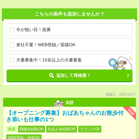
こちらの条件も追加しませんか？
今が狙い目！急募
来社不要！WEB登録／面接OK
大量募集中！10名以上の大量募集
追加して再検索！
掲載日：2026.08.07
未読
NEW
【オープニング募集】おばあちゃんのお散歩付
き添いも仕事の1つ
派遣
職種未経験OK
社会人未経験OK
ブランクOK
WEB登録・面接OK