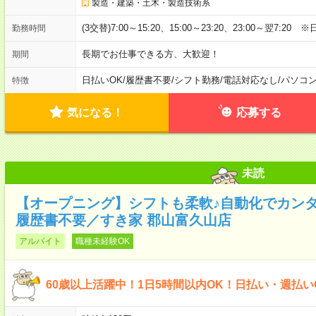
製造・建築・土木・製造技術系
(3交替)7:00～15:20、15:00～23:20、23:00～翌7:20 
勤務時間
長期でお仕事できる方、大歓迎！
期間
日払いOK
/
履歴書不要
/
シフト勤務
/
電話対応なし
/
パソコ
特徴
気になる！
応募する
未読
【オープニング】シフトも柔軟♪自動化でカン
履歴書不要／すき家 郡山富久山店
アルバイト
職種未経験OK
60歳以上活躍中！1日5時間以内OK！日払い・週払い