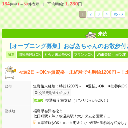
1,280
184
平均時給:
円
件中
1
～
50
件表示
1
2
3
4
次へ
未読
【オープニング募集】おばあちゃんのお散歩付
派遣
職種未経験OK
社会人未経験OK
ブランクOK
WEB登録・面接OK
≪週2日～OK≫無資格・未経験でも時給1200円～！
無資格未経験：時給1200円～ ■週払いOK ■扶養内OK 
給与
交通費別途支給あり
交通費全額支給（ガソリン代もOK！）
交通費
福島県会津若松市
勤務地
七日町駅
/
芦ノ牧温泉駅
/
大川ダム公園駅
/
…
≪車通勤もOK！≫ご自宅近くでご希望の勤務地を紹介しま