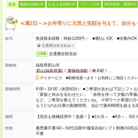
派遣
職種未経験OK
社会人未経験OK
ブランクOK
WEB登録・面接OK
≪週2日～≫お年寄りに元気と笑顔を与えて、自分も
無資格未経験：時給1200円～ ■週払いOK ■扶養内OK 
給与
交通費別途支給あり
交通費全額支給
交通費
福島県郡山市
勤務地
郡山(福島県)駅
/
磐梯熱海駅
/
舞木駅
/
…
デイサービス ■勤務地選べます！お気軽にご相談くださ
9:00～18:00（休憩60分） ■ご希望があれば下記シフトもOK！ 
勤務時間
「家族と休みを合わせたい」 「余裕を持って夕飯の準備
など、ご希望を教えてくださいね。 ※Wワーク希望の方
もう1つのお仕事の勤務時間。 合計で週40時間を超える
【現在も積極採用中！急募！】■2カ月～ ■8月～、9月
期間
履歴書不要
/
40～50代活躍中
/
服装自由
/
シフト勤務
/
10名
特徴
不要