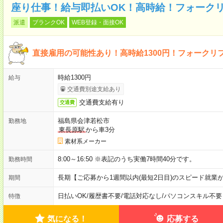
座り仕事！給与即払いOK！高時給！フォーク
派遣
ブランクOK
WEB登録・面接OK
直接雇用の可能性あり！高時給1300円！フォークリ
時給1300円
給与
交通費別途支給あり
交通費支給有り
交通費
福島県会津若松市
勤務地
東長原駅
から車3分
素材系メーカー
8:00～16:50 ※表記のうち実働7時間40分です。
勤務時間
長期【ご応募から1週間以内(最短2日目)のスピード就業
期間
日払いOK
/
履歴書不要
/
電話対応なし
/
パソコンスキル不要
特徴
気になる！
応募する