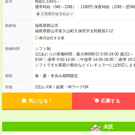
時給1,130円～
給与
通常時給（5時～22時）：1180円 深夜時給（22時～翌5時
交通費別途支給あり
福島県郡山市
勤務地
福島県郡山市富久山町久保田字太郎殿前2-12
株式会社すき家
シフト制
勤務時間
1日あたりの実働時間：最大8時間/日 0:00-24:00 週2日～
9:00 〇昼帯 9:00-14:00 〇午後帯 14:00-18:00 〇夜帯 18
シフトですが家庭の都合などイレギュラーには対応します
春・夏・冬休み期間限定
期間
日払いOK / 副業・WワークOK
特徴
気になる！
応募する
未読