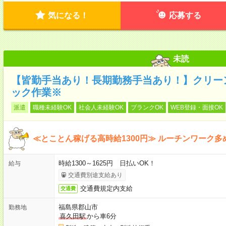
気になる！
応募する
未読
【皆勤手当あり！長期勤務手当あり！】クリー
ック作業※
派遣
職種未経験OK
社会人未経験OK
ブランクOK
WEB登録・面接OK
≪とことん稼げる高時給1300円≫ ルーチンワーク
時給1300～1625円 日払いOK！
給与
交通費別途支給あり
交通費規定内支給
交通費
福島県郡山市
勤務地
喜久田駅
から車6分