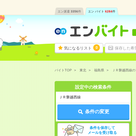
エン派遣
3356
件
エン バイト
6284
件
0
気になるリスト
保存した希
バイトTOP
東北
福島県
ＪＲ磐越西線の
設定中の検索条件
ＪＲ磐越西線
条件の変更
条件を保存して
メールを受け取る