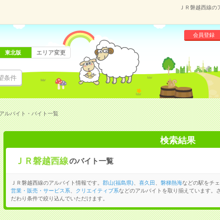
ＪＲ磐越西線の
会員登録
エリア変更
東北版
望条件
アルバイト・バイト一覧
検索結果
ＪＲ磐越西線
のバイト一覧
ＪＲ磐越西線のアルバイト情報です。
郡山(福島県)
、
喜久田
、
磐梯熱海
などの駅をチェ
営業・販売・サービス系
、
クリエイティブ系
などのアルバイトを取り揃えています。
だわり条件で絞り込んでいただけます。