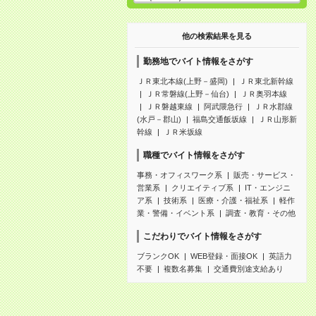
他の検索結果を見る
勤務地でバイト情報をさがす
ＪＲ東北本線(上野－盛岡)
ＪＲ東北新幹線
ＪＲ常磐線(上野－仙台)
ＪＲ奥羽本線
ＪＲ磐越東線
阿武隈急行
ＪＲ水郡線
(水戸－郡山)
福島交通飯坂線
ＪＲ山形新
幹線
ＪＲ米坂線
職種でバイト情報をさがす
事務・オフィスワーク系
販売・サービス・
営業系
クリエイティブ系
IT・エンジニ
ア系
技術系
医療・介護・福祉系
軽作
業・警備・イベント系
調査・教育・その他
こだわりでバイト情報をさがす
ブランクOK
WEB登録・面接OK
英語力
不要
複数名募集
交通費別途支給あり