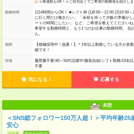
≪車通勤もOK！≫ご自宅近くでご希望の勤務地を紹介しま
1日4時間からOK！ ■シフト例 (1)8:00～12:00 (2)10:00～
勤務時間
に行く間だけ働きたい」 「余裕を持って夕飯の準備がし
ートの時間にしたい」 など、ご希望を教えてくださいね
希望する勤務時間と、もう1つのお仕事の勤務時間。 合
ん。
【積極採用中！急募！】＊1年以上勤務している方が多数
期間
能です！
履歴書不要
/
40～50代活躍中
/
服装自由
/
シフト勤務
/
10名
特徴
不要
気になる！
応募する
未読
＜SNS総フォロワー150万人超！＞平均年齢2
安心
正社員
職種未経験OK