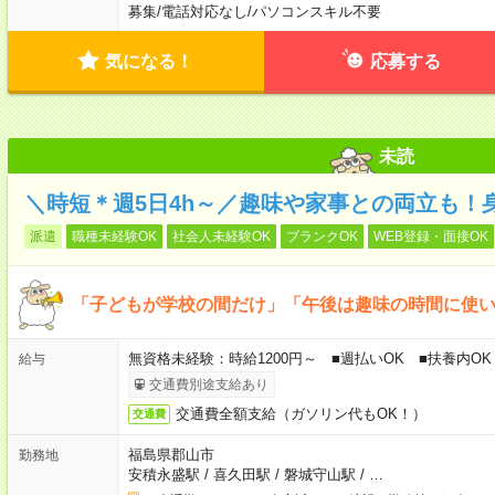
募集
/
電話対応なし
/
パソコンスキル不要
気になる！
応募する
未読
＼時短＊週5日4h～／趣味や家事との両立も！
派遣
職種未経験OK
社会人未経験OK
ブランクOK
WEB登録・面接OK
「子どもが学校の間だけ」「午後は趣味の時間に使
無資格未経験：時給1200円～ ■週払いOK ■扶養内OK
給与
交通費別途支給あり
交通費全額支給（ガソリン代もOK！）
交通費
福島県郡山市
勤務地
安積永盛駅
/
喜久田駅
/
磐城守山駅
/
…