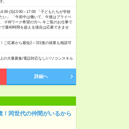
す。
14:00 (3)13:00～17:00 「子どもたちが学校
たい」 「午前中は働いて、午後はプライベ
。 ※Wワーク希望の方へ 今ご覧のお仕事で
計で週40時間を超える場合は応募できませ
！ご応募から最短2～3日後の就業も相談可
以上の大量募集
/
電話対応なし
/
パソコンスキル
詳細へ
5歳！同世代の仲間がいるから