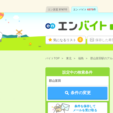
エン派遣
3747
件
エン バイト
6373
件
0
気になるリスト
保存した希
バイトTOP
東北
福島
郡山富田駅のアル
設定中の検索条件
郡山富田
条件の変更
条件を保存して
メールを受け取る