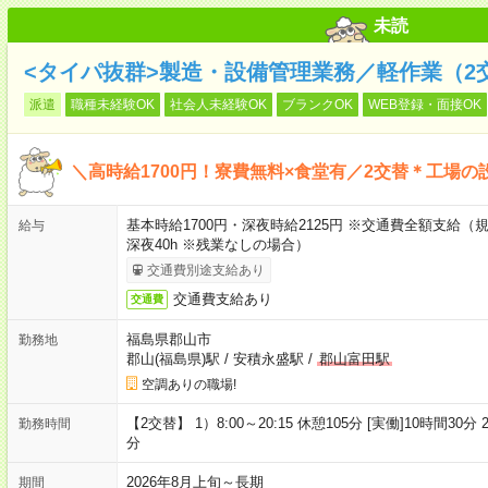
未読
<タイパ抜群>製造・設備管理業務／軽作業（2
派遣
職種未経験OK
社会人未経験OK
ブランクOK
WEB登録・面接OK
＼高時給1700円！寮費無料×食堂有／2交替＊工場の
基本時給1700円・深夜時給2125円 ※交通費全額支給（規
給与
深夜40h ※残業なしの場合）
交通費別途支給あり
交通費支給あり
交通費
福島県郡山市
勤務地
郡山(福島県)駅
/
安積永盛駅
/
郡山富田駅
空調ありの職場!
【2交替】 1）8:00～20:15 休憩105分 [実働]10時間30分 2
勤務時間
分
2026年8月上旬～長期
期間