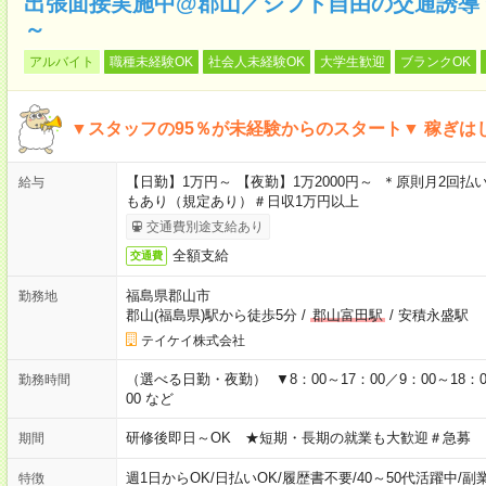
出張面接実施中@郡山／シフト自由の交通誘導
～
アルバイト
職種未経験OK
社会人未経験OK
大学生歓迎
ブランクOK
▼スタッフの95％が未経験からのスタート▼ 稼ぎは
【日勤】1万円～ 【夜勤】1万2000円～ ＊原則月2回払
給与
もあり（規定あり）＃日収1万円以上
交通費別途支給あり
全額支給
交通費
福島県郡山市
勤務地
郡山(福島県)駅から徒歩5分
/
郡山富田駅
/
安積永盛駅
テイケイ株式会社
（選べる日勤・夜勤） ▼8：00～17：00／9：00～18：00
勤務時間
00 など
研修後即日～OK ★短期・長期の就業も大歓迎＃急募
期間
週1日からOK
/
日払いOK
/
履歴書不要
/
40～50代活躍中
/
副
特徴