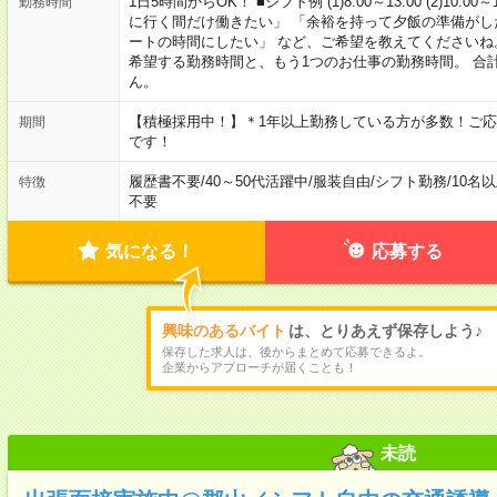
1日5時間からOK！ ■シフト例 (1)8:00～13:00 (2)10:00～
勤務時間
に行く間だけ働きたい」 「余裕を持って夕飯の準備がし
ートの時間にしたい」 など、ご希望を教えてくださいね
希望する勤務時間と、もう1つのお仕事の勤務時間。 合
ん。
【積極採用中！】＊1年以上勤務している方が多数！ご応
期間
です！
履歴書不要
/
40～50代活躍中
/
服装自由
/
シフト勤務
/
10名
特徴
不要
気になる！
応募する
興味のあるバイト
は、とりあえず保存しよう♪
保存した求人は、後からまとめて応募できるよ。
企業からアプローチが届くことも！
未読