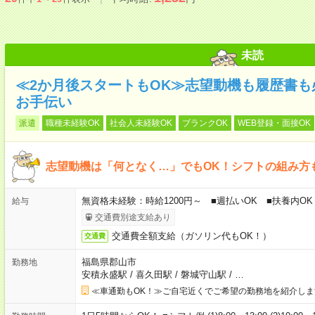
未読
≪2か月後スタートもOK≫志望動機も履歴書
お手伝い
派遣
職種未経験OK
社会人未経験OK
ブランクOK
WEB登録・面接OK
志望動機は「何となく…」でもOK！シフトの組み方
無資格未経験：時給1200円～ ■週払いOK ■扶養内OK
給与
交通費別途支給あり
交通費全額支給（ガソリン代もOK！）
交通費
福島県郡山市
勤務地
安積永盛駅
/
喜久田駅
/
磐城守山駅
/
…
≪車通勤もOK！≫ご自宅近くでご希望の勤務地を紹介しま