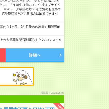
15:00 (3)12:00～17:00 「子どもたちが学校
たい」 「午前中は働いて、午後はプライベ
。 ※Wワーク希望の方へ 今ご覧のお仕事で
計で週40時間を超える場合は応募できませ
募から1ヶ月、2か月後のの就業も相談可能
以上の大量募集
/
電話対応なし
/
パソコンスキル
詳細へ
掲載日：2026.08.07
NEW