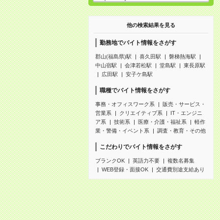
他の検索結果を見る
勤務地でバイト情報をさがす
郡山(福島県)駅
喜久田駅
磐梯熱海駅
中山宿駅
会津若松駅
堂島駅
東長原駅
広田駅
安子ケ島駅
職種でバイト情報をさがす
事務・オフィスワーク系
販売・サービス・
営業系
クリエイティブ系
IT・エンジニ
ア系
技術系
医療・介護・福祉系
軽作
業・警備・イベント系
調査・教育・その他
こだわりでバイト情報をさがす
ブランクOK
英語力不要
複数名募集
WEB登録・面接OK
交通費別途支給あり