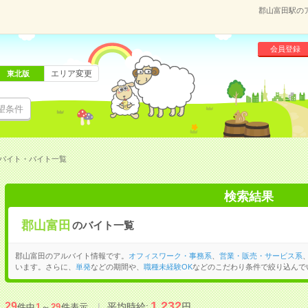
郡山富田駅の
会員登録
エリア変更
東北版
望条件
バイト・バイト一覧
検索結果
郡山富田
のバイト一覧
郡山富田のアルバイト情報です。
オフィスワーク・事務系
、
営業・販売・サービス系
います。さらに、
単発
などの期間や、
職種未経験OK
などのこだわり条件で絞り込んで
1,232
29
平均時給:
円
件中
1
～
29
件表示