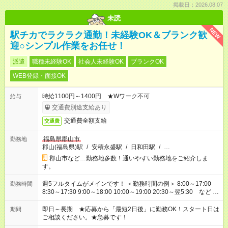
掲載日：2026.08.07
未読
NEW
駅チカでラクラク通勤！未経験OK＆ブランク歓
迎○シンプル作業をお任せ！
派遣
職種未経験OK
社会人未経験OK
ブランクOK
WEB登録・面接OK
時給1100円～1400円 ★Wワーク不可
給与
交通費別途支給あり
交通費全額支給
交通費
福島県郡山市
勤務地
郡山(福島県)駅
/
安積永盛駅
/
日和田駅
/
…
郡山市など…勤務地多数！通いやすい勤務地をご紹介しま
す。
週5フルタイムがメインです！ ＜勤務時間の例＞ 8:00～17:00
勤務時間
8:30～17:30 9:00～18:00 10:00～19:00 20:30～翌5:30 など ★
その他にも勤務時間多数！ 日勤のみ、残業なし、交替制など
ご希望を教えてください！
即日～長期 ★応募から「最短2日後」に勤務OK！スタート日は
期間
ご相談ください。★急募です！