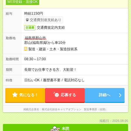
WEB登録・面接OK
時給1150円
給与
交通費別途支給あり
交通費規定内支給
交通費
福島県郡山市
勤務地
郡山(福島県)駅から車10分
製造・建築・土木・製造技術系
08:30～17:00
勤務時間
長期でお仕事できる方、大歓迎！
期間
日払いOK
/
履歴書不要
/
電話対応なし
特徴
気になる！
応募する
詳細へ
掲載元企業名
株式会社綜合キャリアオプション 製造事業部（全国）
掲載日：2026.08.05
未読