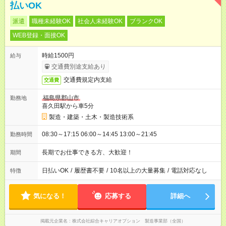
払いOK
派遣
職種未経験OK
社会人未経験OK
ブランクOK
WEB登録・面接OK
時給1500円
給与
交通費別途支給あり
交通費規定内支給
交通費
福島県郡山市
勤務地
喜久田駅から車5分
製造・建築・土木・製造技術系
08:30～17:15 06:00～14:45 13:00～21:45
勤務時間
長期でお仕事できる方、大歓迎！
期間
日払いOK
/
履歴書不要
/
10名以上の大量募集
/
電話対応なし
特徴
気になる！
応募する
詳細へ
掲載元企業名
株式会社綜合キャリアオプション 製造事業部（全国）