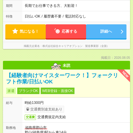
長期でお仕事できる方、大歓迎！
期間
日払いOK
/
履歴書不要
/
電話対応なし
特徴
気になる！
応募する
詳細へ
掲載元企業名
株式会社綜合キャリアオプション 製造事業部（全国）
掲載日：2026.08.05
未読
NEW
【経験者向けマイスターワーク！】フォークリ
フト作業/日払いOK
派遣
ブランクOK
WEB登録・面接OK
時給1300円
給与
交通費別途支給あり
交通費規定内支給
交通費
福島県郡山市
勤務地
郡山(福島県)駅から車14分