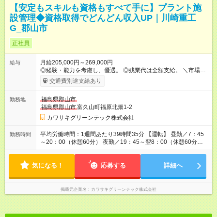
【安定もスキルも資格もすべて手に】プラント施
設管理◆資格取得でどんどん収入UP｜川崎重工
G_郡山市
正社員
月給205,000円～269,000円
給与
◎経験・能力を考慮し、優遇。 ◎残業代は全額支給。 ＼市場価
値も収入もアップ／ 身につけたスキルや知識は、明確な基準で
交通費別途支給あり
給与に還元。頑張りを正当に評価します！ ★月々の給与にプラ
スされる手当 ・電気主任技術者2種／選任者：月10万円、有資
福島県郡山市
勤務地
格者：月5万円 ・電気主任技術者3種／選任者：月5万円、有資
福島県郡山市
富久山町福原北畑1-2
格者：月3万円 ・ボイラー・タービン主任技術者2種／選任者：
月4万円、有資格者：月2万円 ・下水道三種技術検定：月1000円
カワサキグリーンテック株式会社
★資格取得時に支給されるお祝い金 ・監理技術者：2万円 ・公
害防止管理者：1万円 ・廃棄物処理施設長技術管理者：1万円 ・
平均労働時間：1週間あたり39時間35分 【運転】 昼勤／7：45
勤務時間
非破壊試験技術士：5000円（初回のみ） ・エネルギー管理士：
～20：00（休憩60分） 夜勤／19：45～翌8：00（休憩60分）
1万円 ・ボイラー技士特級：1万円 ・ボイラー技士1級：5000円
【整備】 8：15～17：15（休憩60分） 平均労働時間：1週間あ
・ボイラー技士2級：3000円 ・電気工事士1種：1万円 ・電気工
たり39時間35分 【運転】 昼勤／7：45～20：00（休憩60分）
事士2種：5000円 ・衛生管理者1種：5000円 ・危険物取扱者甲
気になる！
夜勤／19：45～翌8：00（休憩60分） 【整備】 8：15～17：
応募する
詳細へ
種・乙種（1～6含む）：5000円 【試用期間】試用期間あり 試
15（休憩60分）
用期間の長さ：3ヶ月 雇用形態、給与は本採用時と同じです。
掲載元企業名
カワサキグリーンテック株式会社