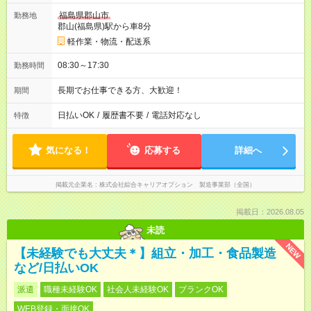
福島県郡山市
勤務地
郡山(福島県)駅から車8分
軽作業・物流・配送系
08:30～17:30
勤務時間
長期でお仕事できる方、大歓迎！
期間
日払いOK
/
履歴書不要
/
電話対応なし
特徴
気になる！
応募する
詳細へ
掲載元企業名
株式会社綜合キャリアオプション 製造事業部（全国）
掲載日：2026.08.05
未読
NEW
【未経験でも大丈夫＊】組立・加工・食品製造
など/日払いOK
派遣
職種未経験OK
社会人未経験OK
ブランクOK
WEB登録・面接OK