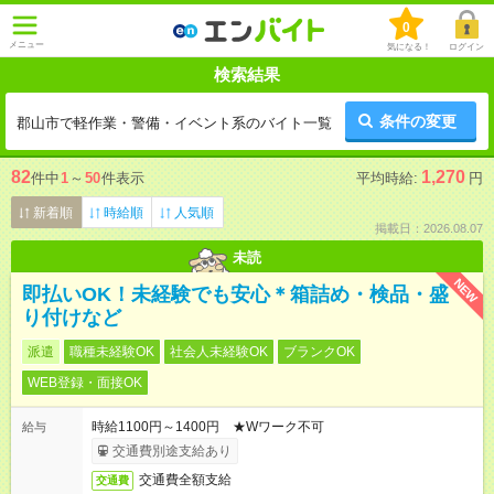
0
メニュー
気になる！
ログイン
検索結果
条件の変更
郡山市で軽作業・警備・イベント系のバイト一覧
82
1,270
件中
1
～
50
件表示
平均時給:
円
新着順
時給順
人気順
掲載日：2026.08.07
未読
NEW
即払いOK！未経験でも安心＊箱詰め・検品・盛
り付けなど
派遣
職種未経験OK
社会人未経験OK
ブランクOK
WEB登録・面接OK
時給1100円～1400円 ★Wワーク不可
給与
交通費別途支給あり
交通費全額支給
交通費