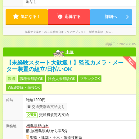
応なし
気になる！
応募する
詳細へ
掲載元企業名
株式会社綜合キャリアオプション 製造事業部（全国）
掲載日：2026.08.05
未読
NEW
【未経験スタート大歓迎！】監視カメラ・メー
ター装置の組立/日払いOK
派遣
職種未経験OK
社会人未経験OK
ブランクOK
WEB登録・面接OK
時給1200円
給与
交通費別途支給あり
交通費規定内支給
交通費
福島県郡山市
勤務地
郡山(福島県)駅から車5分
製造・建築・土木・製造技術系