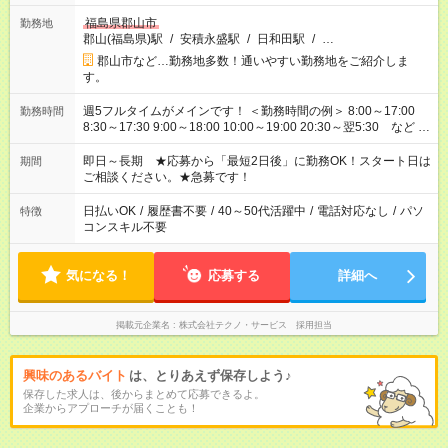
福島県郡山市
勤務地
郡山(福島県)駅
/
安積永盛駅
/
日和田駅
/
…
郡山市など…勤務地多数！通いやすい勤務地をご紹介しま
す。
週5フルタイムがメインです！ ＜勤務時間の例＞ 8:00～17:00
勤務時間
8:30～17:30 9:00～18:00 10:00～19:00 20:30～翌5:30 など ★
その他にも勤務時間多数！ 日勤のみ、残業なし、交替制など
ご希望を教えてください！
即日～長期 ★応募から「最短2日後」に勤務OK！スタート日は
期間
ご相談ください。★急募です！
日払いOK
/
履歴書不要
/
40～50代活躍中
/
電話対応なし
/
パソ
特徴
コンスキル不要
気になる！
応募する
詳細へ
掲載元企業名
株式会社テクノ・サービス 採用担当
興味のあるバイト
は、とりあえず保存しよう♪
保存した求人は、後からまとめて応募できるよ。
企業からアプローチが届くことも！