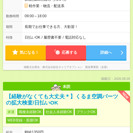
軽作業・物流・配送系
09:00～18:00
勤務時間
長期でお仕事できる方、大歓迎！
期間
日払いOK
/
履歴書不要
/
電話対応なし
特徴
気になる！
応募する
詳細へ
掲載元企業名
株式会社綜合キャリアオプション 製造事業部（全国）
掲載日：2026.08.05
未読
NEW
【経験がなくても大丈夫＊】くるま空調パーツ
の拡大検査/日払いOK
派遣
職種未経験OK
社会人未経験OK
ブランクOK
WEB登録・面接OK
時給1350円
給与