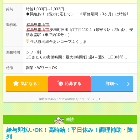
時給1,033円～1,033円
給与
◆昇給あり（能力に応じて） ※研修期間（3ヶ月）は時給1033
円 ≪扶養内で働けます！≫ 【試用期間】試用期間あり 試用期間
の長さ：3ヶ月 雇用形態、給与は本採用時と同じです。
福島県郡山市
勤務地
福島県郡山市
安積町日出山1丁目110-1（最寄り駅：郡山駅、安
積永盛駅（車で約10分））
生活協同組合あいコープふくしま
シフト制
勤務時間
1日あたりの実働時間：最大3時間/日 週4～週5、1日3時間
AM5:00～8:00 出勤日は月～金 【休日】土日、年末年始休暇、
有給休暇 WワークOK
副業・WワークOK
特徴
気になる！
応募する
詳細へ
掲載元企業名
生活協同組合あいコープふくしま
未読
給与即払いOK！高時給！平日休み！調理補助・陳
列