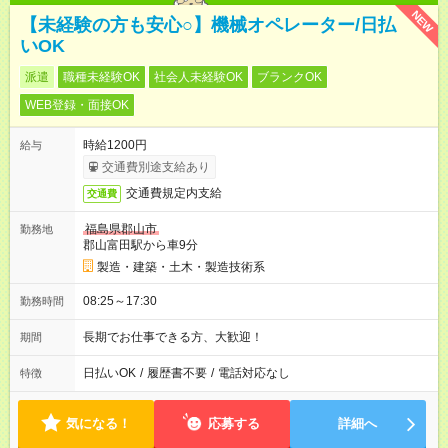
NEW
【未経験の方も安心○】機械オペレーター/日払
いOK
派遣
職種未経験OK
社会人未経験OK
ブランクOK
WEB登録・面接OK
時給1200円
給与
交通費別途支給あり
交通費規定内支給
交通費
福島県郡山市
勤務地
郡山富田駅から車9分
製造・建築・土木・製造技術系
08:25～17:30
勤務時間
長期でお仕事できる方、大歓迎！
期間
日払いOK
/
履歴書不要
/
電話対応なし
特徴
気になる！
応募する
詳細へ