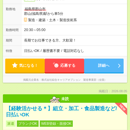
福島県郡山市
勤務地
郡山(福島県)駅から車5分
製造・建築・土木・製造技術系
20:30～05:00
勤務時間
長期でお仕事できる方、大歓迎！
期間
日払いOK
/
履歴書不要
/
電話対応なし
特徴
気になる！
応募する
詳細へ
掲載元企業名
株式会社綜合キャリアオプション 製造事業部（全国）
掲載日：2026.08.05
未読
NEW
【経験活かせる＊】組立・加工・食品製造など/
日払いOK
派遣
ブランクOK
WEB登録・面接OK