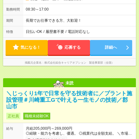
08:30～17:00
勤務時間
長期でお仕事できる方、大歓迎！
期間
日払いOK
/
履歴書不要
/
電話対応なし
特徴
気になる！
応募する
詳細へ
掲載元企業名
株式会社綜合キャリアオプション 製造事業部（全国）
未読
＼じっくり1年で日常を守る技術者に／プラント施
設管理＃川崎重工Gで叶える一生モノの技術／郡
山市
正社員
職種未経験OK
月給205,000円～269,000円
給与
◎経験・能力を考慮し、優遇。 ◎残業代は全額支給。 ＼市場価
値も収入もアップ／ 身につけたスキルや知識は、明確な基準で