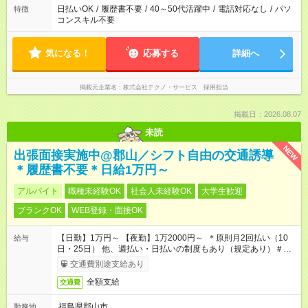
日払いOK
/
履歴書不要
/
40～50代活躍中
/
電話対応なし
/
パソ
特徴
コンスキル不要
気になる！
応募する
詳細へ
掲載元企業名
株式会社テクノ・サービス 採用担当
掲載日：2026.08.07
未読
NEW
出張面接実施中@郡山／シフト自由の交通誘導
＊履歴書不要＊日給1万円～
アルバイト
職種未経験OK
社会人未経験OK
大学生歓迎
ブランクOK
WEB登録・面接OK
【日勤】1万円～ 【夜勤】1万2000円～ ＊原則月2回払い（10
給与
日・25日） 他、週払い・日払いの制度もあり（規定あり）＃日
収1万円以上
交通費別途支給あり
全額支給
交通費
福島県郡山市
勤務地