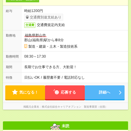
時給1200円
給与
交通費別途支給あり
交通費規定内支給
交通費
福島県郡山市
勤務地
郡山(福島県)駅から車8分
製造・建築・土木・製造技術系
08:30～17:30
勤務時間
長期でお仕事できる方、大歓迎！
期間
日払いOK
/
履歴書不要
/
電話対応なし
特徴
気になる！
応募する
詳細へ
掲載元企業名
株式会社綜合キャリアオプション 製造事業部（全国）
未読