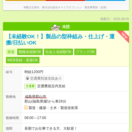
掲載元企業名
株式会社綜合キャリアオプション 製造事業部（全国）
掲載日：2026.08.05
未読
NEW
【未経験OK！】製品の型枠組み・仕上げ・運
搬/日払いOK
派遣
職種未経験OK
社会人未経験OK
ブランクOK
WEB登録・面接OK
時給1200円
給与
交通費別途支給あり
交通費規定内支給
交通費
福島県郡山市
勤務地
郡山(福島県)駅から車26分
製造・建築・土木・製造技術系
08:00～17:00
勤務時間
長期でお仕事できる方、大歓迎！
期間