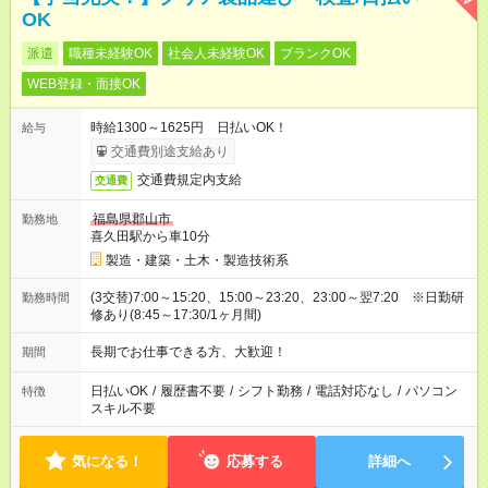
OK
派遣
職種未経験OK
社会人未経験OK
ブランクOK
WEB登録・面接OK
時給1300～1625円 日払いOK！
給与
交通費別途支給あり
交通費規定内支給
交通費
福島県郡山市
勤務地
喜久田駅から車10分
製造・建築・土木・製造技術系
(3交替)7:00～15:20、15:00～23:20、23:00～翌7:20 ※日勤研
勤務時間
修あり(8:45～17:30/1ヶ月間)
長期でお仕事できる方、大歓迎！
期間
日払いOK
/
履歴書不要
/
シフト勤務
/
電話対応なし
/
パソコン
特徴
スキル不要
気になる！
応募する
詳細へ