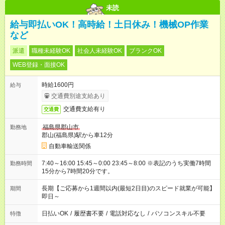
未読
給与即払いOK！高時給！土日休み！機械OP作業
など
派遣
職種未経験OK
社会人未経験OK
ブランクOK
WEB登録・面接OK
時給1600円
給与
交通費別途支給あり
交通費支給有り
交通費
福島県郡山市
勤務地
郡山(福島県)駅から車12分
自動車輸送関係
7:40～16:00 15:45～0:00 23:45～8:00 ※表記のうち実働7時間
勤務時間
15分から7時間20分です。
長期【ご応募から1週間以内(最短2日目)のスピード就業が可能】
期間
即日～
日払いOK
/
履歴書不要
/
電話対応なし
/
パソコンスキル不要
特徴