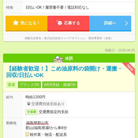
日払いOK
/
履歴書不要
/
電話対応なし
特徴
気になる！
応募する
詳細へ
掲載元企業名
株式会社綜合キャリアオプション 製造事業部（全国）
掲載日：2026.08.05
未読
NEW
【経験者歓迎！】こめ油原料の袋開け・運搬・
回収/日払いOK
派遣
ブランクOK
WEB登録・面接OK
時給1200円
給与
交通費別途支給あり
交通費規定内支給
交通費
福島県郡山市
勤務地
郡山(福島県)駅から車8分
軽作業・物流・配送系