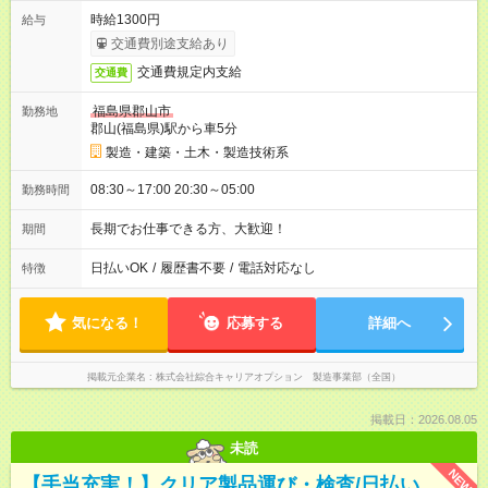
時給1300円
給与
交通費別途支給あり
交通費規定内支給
交通費
福島県郡山市
勤務地
郡山(福島県)駅から車5分
製造・建築・土木・製造技術系
08:30～17:00 20:30～05:00
勤務時間
長期でお仕事できる方、大歓迎！
期間
日払いOK
/
履歴書不要
/
電話対応なし
特徴
気になる！
応募する
詳細へ
掲載元企業名
株式会社綜合キャリアオプション 製造事業部（全国）
掲載日：2026.08.05
未読
NEW
【手当充実！】クリア製品運び・検査/日払い