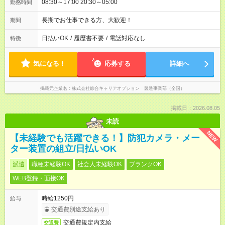
08:30～17:00 20:30～05:00
勤務時間
長期でお仕事できる方、大歓迎！
期間
日払いOK
/
履歴書不要
/
電話対応なし
特徴
気になる！
応募する
詳細へ
掲載元企業名
株式会社綜合キャリアオプション 製造事業部（全国）
掲載日：2026.08.05
未読
NEW
【未経験でも活躍できる！】防犯カメラ・メー
ター装置の組立/日払いOK
派遣
職種未経験OK
社会人未経験OK
ブランクOK
WEB登録・面接OK
時給1250円
給与
交通費別途支給あり
交通費規定内支給
交通費