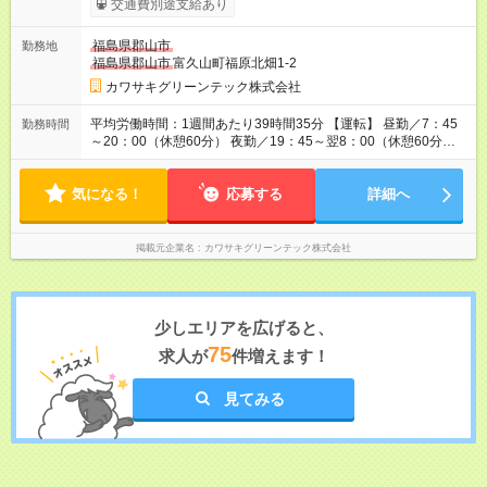
交通費別途支給あり
給与に還元。頑張りを正当に評価します！ ★月々の給与にプラ
スされる手当 ・電気主任技術者2種／選任者：月10万円、有資
福島県郡山市
勤務地
格者：月5万円 ・電気主任技術者3種／選任者：月5万円、有資
福島県郡山市
富久山町福原北畑1-2
格者：月3万円 ・ボイラー・タービン主任技術者2種／選任者：
月4万円、有資格者：月2万円 ・下水道三種技術検定：月1000円
カワサキグリーンテック株式会社
★資格取得時に支給されるお祝い金 ・監理技術者：2万円 ・公
害防止管理者：1万円 ・廃棄物処理施設長技術管理者：1万円 ・
平均労働時間：1週間あたり39時間35分 【運転】 昼勤／7：45
勤務時間
非破壊試験技術士：5000円（初回のみ） ・エネルギー管理士：
～20：00（休憩60分） 夜勤／19：45～翌8：00（休憩60分）
1万円 ・ボイラー技士特級：1万円 ・ボイラー技士1級：5000円
【整備】 8：15～17：15（休憩60分） 平均労働時間：1週間あ
・ボイラー技士2級：3000円 ・電気工事士1種：1万円 ・電気工
たり39時間35分 【運転】 昼勤／7：45～20：00（休憩60分）
事士2種：5000円 ・衛生管理者1種：5000円 ・危険物取扱者甲
気になる！
夜勤／19：45～翌8：00（休憩60分） 【整備】 8：15～17：
応募する
詳細へ
種・乙種（1～6含む）：5000円 【試用期間】試用期間あり 試
15（休憩60分）
用期間の長さ：3ヶ月 雇用形態、給与は本採用時と同じです。
掲載元企業名
カワサキグリーンテック株式会社
少しエリアを広げると、
75
求人が
件増えます！
見てみる