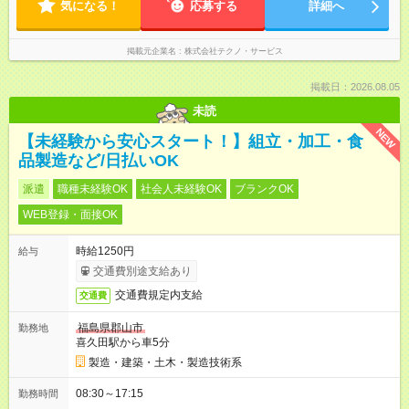
気になる！
応募する
詳細へ
掲載元企業名
株式会社テクノ・サービス
掲載日：2026.08.05
未読
NEW
【未経験から安心スタート！】組立・加工・食
品製造など/日払いOK
派遣
職種未経験OK
社会人未経験OK
ブランクOK
WEB登録・面接OK
時給1250円
給与
交通費別途支給あり
交通費規定内支給
交通費
福島県郡山市
勤務地
喜久田駅から車5分
製造・建築・土木・製造技術系
08:30～17:15
勤務時間