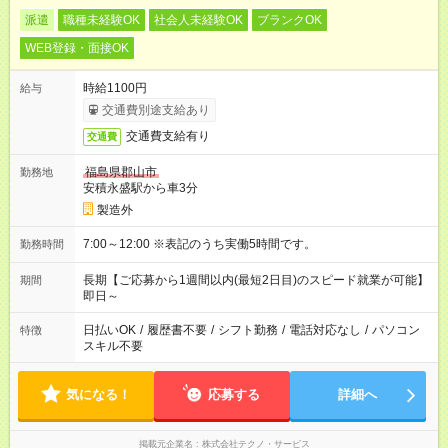
派遣
職種未経験OK
社会人未経験OK
ブランクOK
WEB登録・面接OK
時給1100円
給与
交通費別途支給あり
交通費支給有り
交通費
福島県郡山市
勤務地
安積永盛駅から車3分
製造外
7:00～12:00 ※表記のうち実働5時間です。
勤務時間
長期【ご応募から1週間以内(最短2日目)のスピード就業が可能】
期間
即日～
日払いOK
/
履歴書不要
/
シフト勤務
/
電話対応なし
/
パソコン
特徴
スキル不要
気になる！
応募する
詳細へ
掲載元企業名
株式会社テクノ・サービス