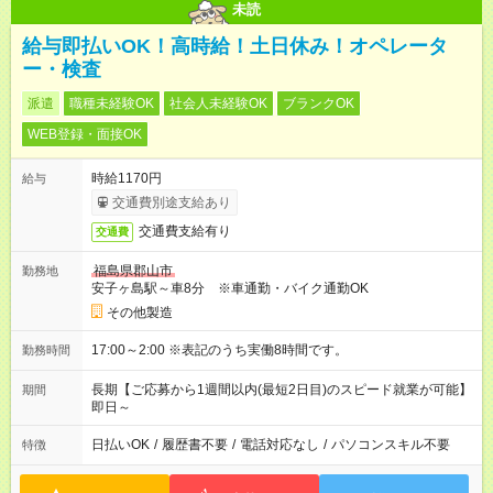
未読
給与即払いOK！高時給！土日休み！オペレータ
ー・検査
派遣
職種未経験OK
社会人未経験OK
ブランクOK
WEB登録・面接OK
時給1170円
給与
交通費別途支給あり
交通費支給有り
交通費
福島県郡山市
勤務地
安子ヶ島駅～車8分 ※車通勤・バイク通勤OK
その他製造
17:00～2:00 ※表記のうち実働8時間です。
勤務時間
長期【ご応募から1週間以内(最短2日目)のスピード就業が可能】
期間
即日～
日払いOK
/
履歴書不要
/
電話対応なし
/
パソコンスキル不要
特徴