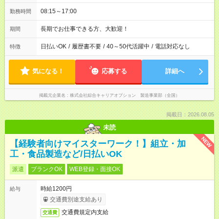
08:15～17:00
勤務時間
長期でお仕事できる方、大歓迎！
期間
日払いOK
/
履歴書不要
/
40～50代活躍中
/
電話対応なし
特徴
気になる！
応募する
詳細へ
掲載元企業名
株式会社綜合キャリアオプション 製造事業部（全国）
掲載日：2026.08.05
未読
NEW
【経験者向けマイスターワーク！】組立・加
工・食品製造など/日払いOK
派遣
ブランクOK
WEB登録・面接OK
時給1200円
給与
交通費別途支給あり
交通費規定内支給
交通費