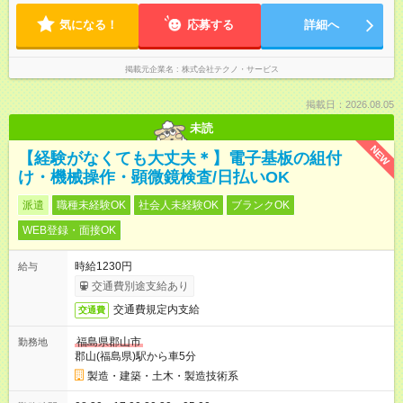
気になる！
応募する
詳細へ
掲載元企業名
株式会社テクノ・サービス
掲載日：2026.08.05
未読
NEW
【経験がなくても大丈夫＊】電子基板の組付
け・機械操作・顕微鏡検査/日払いOK
派遣
職種未経験OK
社会人未経験OK
ブランクOK
WEB登録・面接OK
時給1230円
給与
交通費別途支給あり
交通費規定内支給
交通費
福島県郡山市
勤務地
郡山(福島県)駅から車5分
製造・建築・土木・製造技術系