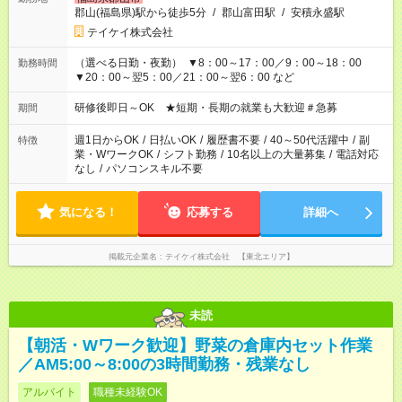
郡山(福島県)駅から徒歩5分
/
郡山富田駅
/
安積永盛駅
テイケイ株式会社
（選べる日勤・夜勤） ▼8：00～17：00／9：00～18：00
勤務時間
▼20：00～翌5：00／21：00～翌6：00 など
研修後即日～OK ★短期・長期の就業も大歓迎＃急募
期間
週1日からOK
/
日払いOK
/
履歴書不要
/
40～50代活躍中
/
副
特徴
業・WワークOK
/
シフト勤務
/
10名以上の大量募集
/
電話対応
なし
/
パソコンスキル不要
気になる！
応募する
詳細へ
掲載元企業名
テイケイ株式会社 【東北エリア】
未読
【朝活・Wワーク歓迎】野菜の倉庫内セット作業
／AM5:00～8:00の3時間勤務・残業なし
アルバイト
職種未経験OK