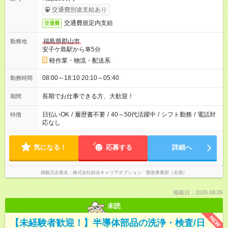
交通費別途支給あり
交通費規定内支給
交通費
福島県郡山市
勤務地
安子ケ島駅から車5分
軽作業・物流・配送系
08:00～18:10 20:10～05:40
勤務時間
長期でお仕事できる方、大歓迎！
期間
日払いOK
/
履歴書不要
/
40～50代活躍中
/
シフト勤務
/
電話対
特徴
応なし
気になる！
応募する
詳細へ
掲載元企業名
株式会社綜合キャリアオプション 製造事業部（全国）
掲載日：2026.08.05
未読
NEW
【未経験者歓迎！】半導体部品の洗浄・検査/日