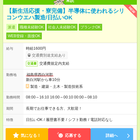
未読
NEW
【新生活応援・寮完備】半導体に使われるシリ
コンウエハ製造/日払いOK
派遣
職種未経験OK
社会人未経験OK
ブランクOK
WEB登録・面接OK
時給1600円
給与
交通費別途支給あり
交通費規定内支給
交通費
福島県西白河郡
勤務地
新白河駅から車10分
製造・建築・土木・製造技術系
08:00～16:10 16:00～00:10 00:00～08:10
勤務時間
長期でお仕事できる方、大歓迎！
期間
日払いOK
/
履歴書不要
/
シフト勤務
/
電話対応なし
特徴
気になる！
応募する
詳細へ