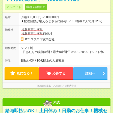
アルバイト
職種未経験OK
月給300,000円～500,000円
給与
★配達個数が増えるとさらに給与UP！ 1番稼ぐ人で月120万ほ
ど！ ・主要都市エリア 月収55万円／週5日稼働 月収65万~112
万円／週6日稼働 ・地方郊外エリア 月収40万円／週5日稼働 月
福島県西白河郡
勤務地
収40万円~50万円／週6日稼働 ＜モデルイメージ＞ ■月収50万
福島県西白河郡
西郷村
円 (27歳男性/江東区在住)※元建築関係 1日150個配達×25日勤務
JCSロジスコ株式会社
(日休み) ■月収80万円(43歳男性/墨田区在住)※元営業 1日200個
配達×25日勤務(月休み) 【試用期間】試用期間なし
シフト制
勤務時間
1日あたりの実働時間：最大8時間/日 8:00～20:00（シフト制/実
働8時間） ※週5日勤務（場所次第では週4も有り） ※配達状況に
よって時間外での勤務可能性有り ※案件により多少の前後あり
日払いOK / 10名以上の大量募集
特徴
※配達が完了次第、帰社OKです
気になる！
応募する
詳細へ
掲載元企業名
JCSロジスコ株式会社
未読
給与即払いOK！土日休み！日勤のお仕事！機械セ