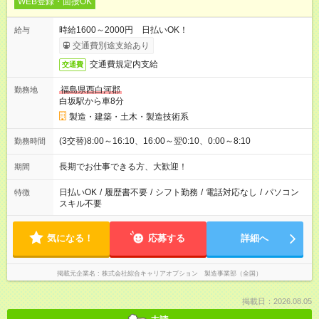
WEB登録・面接OK
時給1600～2000円 日払いOK！
給与
交通費別途支給あり
交通費規定内支給
交通費
福島県西白河郡
勤務地
白坂駅から車8分
製造・建築・土木・製造技術系
(3交替)8:00～16:10、16:00～翌0:10、0:00～8:10
勤務時間
長期でお仕事できる方、大歓迎！
期間
日払いOK
/
履歴書不要
/
シフト勤務
/
電話対応なし
/
パソコン
特徴
スキル不要
気になる！
応募する
詳細へ
掲載元企業名
株式会社綜合キャリアオプション 製造事業部（全国）
掲載日：2026.08.05