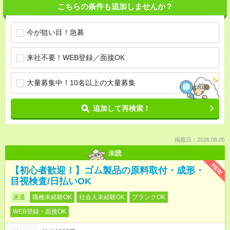
こちらの条件も追加しませんか？
今が狙い目！急募
来社不要！WEB登録／面接OK
大量募集中！10名以上の大量募集
追加して再検索！
掲載日：2026.08.05
未読
NEW
【初心者歓迎！】ゴム製品の原料取付・成形・
目視検査/日払いOK
派遣
職種未経験OK
社会人未経験OK
ブランクOK
WEB登録・面接OK