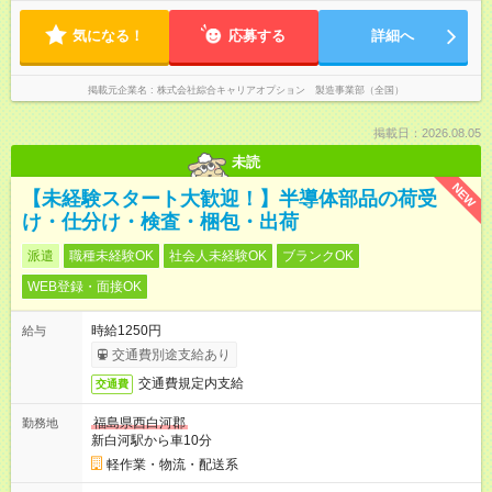
気になる！
応募する
詳細へ
掲載元企業名
株式会社綜合キャリアオプション 製造事業部（全国）
掲載日：2026.08.05
未読
NEW
【未経験スタート大歓迎！】半導体部品の荷受
け・仕分け・検査・梱包・出荷
派遣
職種未経験OK
社会人未経験OK
ブランクOK
WEB登録・面接OK
時給1250円
給与
交通費別途支給あり
交通費規定内支給
交通費
福島県西白河郡
勤務地
新白河駅から車10分
軽作業・物流・配送系