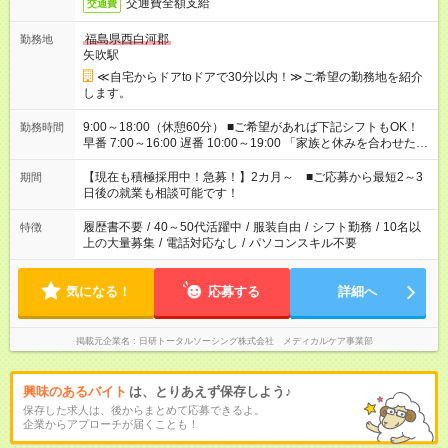
交通費全額支給
交通費
福島県西白河郡
勤務地
矢吹駅
≪自宅からドアtoドアで30分以内！≫ご希望の勤務地を紹介
します。
9:00～18:00（休憩60分） ■ご希望があれば下記シフトもOK！
勤務時間
早番 7:00～16:00 遅番 10:00～19:00 「家族と休みを合わせた
い」 「余裕を持って夕飯の準備がしたい」 「できれば残業はし
たくない」 など、ご希望を教えてくださいね。 ※Wワーク希望
【現在も積極採用中！急募！】2カ月～ ■ご応募から最短2～3
期間
の方へ 今ご覧のお仕事で希望する勤務時間と、もう1つのお仕事
日後の就業も相談可能です！
の勤務時間。 合計で週40時間を超える場合は応募できません。
履歴書不要
/
40～50代活躍中
/
服装自由
/
シフト勤務
/
10名以
特徴
上の大量募集
/
電話対応なし
/
パソコンスキル不要
気になる！
応募する
詳細へ
掲載元企業名
日研トータルソーシング株式会社 メディカルケア事業部
興味のあるバイト
は、とりあえず保存しよう♪
保存した求人は、後からまとめて応募できるよ。
企業からアプローチが届くことも！