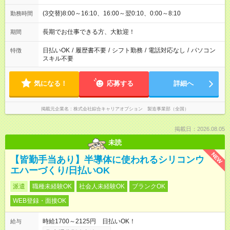
(3交替)8:00～16:10、16:00～翌0:10、0:00～8:10
勤務時間
長期でお仕事できる方、大歓迎！
期間
日払いOK
/
履歴書不要
/
シフト勤務
/
電話対応なし
/
パソコン
特徴
スキル不要
気になる！
応募する
詳細へ
掲載元企業名
株式会社綜合キャリアオプション 製造事業部（全国）
掲載日：2026.08.05
未読
NEW
【皆勤手当あり】半導体に使われるシリコンウ
エハーづくり/日払いOK
派遣
職種未経験OK
社会人未経験OK
ブランクOK
WEB登録・面接OK
時給1700～2125円 日払いOK！
給与