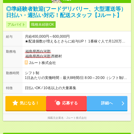
◎準経験者歓迎(フードデリバリー、大型運送等）
日払い・週払い対応！配送スタッフ【Jルート】
アルバイト
職種未経験OK
月給400,000円～600,000円
給与
★配達個数が増えるとさらに給与UP！ 1番稼ぐ人で月120万ほ
ど！ ・主要都市エリア 月収55万円／週5日稼働 月収65万~112
万円／週6日稼働 ・地方郊外エリア 月収40万円／週5日稼働 月
福島県西白河郡
勤務地
収40万円~50万円／週6日稼働 ＜モデルイメージ＞ ■月収50万
福島県西白河郡
西郷村
円 (27歳男性/江東区在住)※元建築関係 1日150個配達×25日勤務
Jルート株式会社
(日休み) ■月収80万円(43歳男性/墨田区在住)※元営業 1日200個
配達×25日勤務(月休み) 【試用期間】試用期間なし
シフト制
勤務時間
1日あたりの実働時間：最大8時間/日 8:00～20:00（シフト制/実
働8時間） ※週5日勤務（場所次第では週4も有り） ※配達状況に
よって時間外での勤務可能性有り ※案件により多少の前後あり
日払いOK / 10名以上の大量募集
特徴
※配達が完了次第、帰社OKです
気になる！
応募する
詳細へ
掲載元企業名
Jルート株式会社