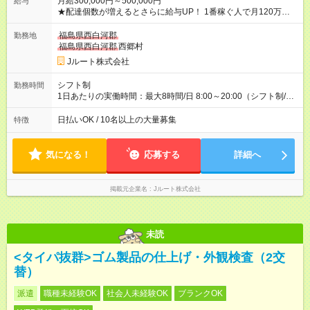
月給300,000円～500,000円
給与
★配達個数が増えるとさらに給与UP！ 1番稼ぐ人で月120万ほ
ど！ ・主要都市エリア 月収55万円／週5日稼働 月収65万~112
万円／週6日稼働 ・地方郊外エリア 月収40万円／週5日稼働 月
福島県西白河郡
勤務地
収40万円~50万円／週6日稼働 ＜モデルイメージ＞ ■月収50万
福島県西白河郡
西郷村
円 (27歳男性/江東区在住)※元建築関係 1日150個配達×25日勤務
Jルート株式会社
(日休み) ■月収80万円(43歳男性/墨田区在住)※元営業 1日200個
配達×25日勤務(月休み) 【試用期間】試用期間なし
シフト制
勤務時間
1日あたりの実働時間：最大8時間/日 8:00～20:00（シフト制/実
働8時間） ※週5日勤務（場所次第では週4も有り） ※配達状況に
よって時間外での勤務可能性有り ※案件により多少の前後あり
日払いOK / 10名以上の大量募集
特徴
※配達が完了次第、帰社OKです
気になる！
応募する
詳細へ
掲載元企業名
Jルート株式会社
未読
<タイパ抜群>ゴム製品の仕上げ・外観検査（2交
替）
派遣
職種未経験OK
社会人未経験OK
ブランクOK