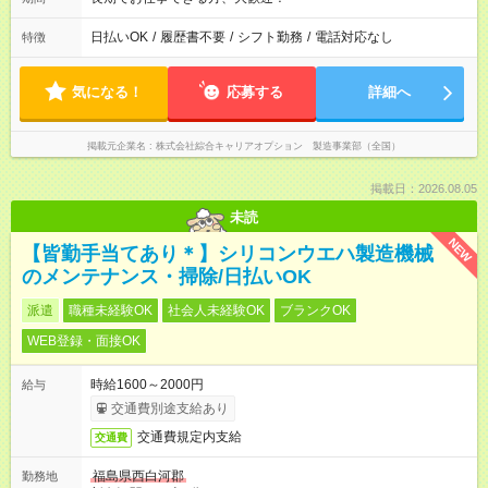
日払いOK
/
履歴書不要
/
シフト勤務
/
電話対応なし
特徴
気になる！
応募する
詳細へ
掲載元企業名
株式会社綜合キャリアオプション 製造事業部（全国）
掲載日：2026.08.05
未読
NEW
【皆勤手当てあり＊】シリコンウエハ製造機械
のメンテナンス・掃除/日払いOK
派遣
職種未経験OK
社会人未経験OK
ブランクOK
WEB登録・面接OK
時給1600～2000円
給与
交通費別途支給あり
交通費規定内支給
交通費
福島県西白河郡
勤務地