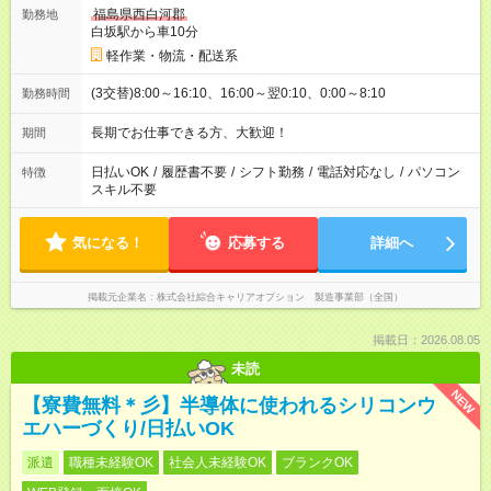
福島県西白河郡
勤務地
白坂駅から車10分
軽作業・物流・配送系
(3交替)8:00～16:10、16:00～翌0:10、0:00～8:10
勤務時間
長期でお仕事できる方、大歓迎！
期間
日払いOK
/
履歴書不要
/
シフト勤務
/
電話対応なし
/
パソコン
特徴
スキル不要
気になる！
応募する
詳細へ
掲載元企業名
株式会社綜合キャリアオプション 製造事業部（全国）
掲載日：2026.08.05
未読
NEW
【寮費無料＊彡】半導体に使われるシリコンウ
エハーづくり/日払いOK
派遣
職種未経験OK
社会人未経験OK
ブランクOK