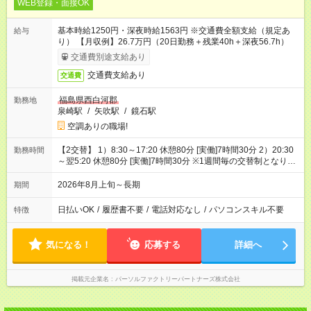
WEB登録・面接OK
基本時給1250円・深夜時給1563円 ※交通費全額支給（規定あ
給与
り） 【月収例】26.7万円（20日勤務＋残業40h＋深夜56.7h）
交通費別途支給あり
交通費支給あり
交通費
福島県西白河郡
勤務地
泉崎駅
/
矢吹駅
/
鏡石駅
空調ありの職場!
【2交替】 1）8:30～17:20 休憩80分 [実働]7時間30分 2）20:30
勤務時間
～翌5:20 休憩80分 [実働]7時間30分 ※1週間毎の交替制となりま
す
2026年8月上旬～長期
期間
日払いOK
/
履歴書不要
/
電話対応なし
/
パソコンスキル不要
特徴
気になる！
応募する
詳細へ
掲載元企業名
パーソルファクトリーパートナーズ株式会社