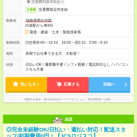
交通費別途支給あり
交通費規定内支給
交通費
福島県西白河郡
勤務地
白坂駅から車8分
製造・建築・土木・製造技術系
(3交替)8:00～16:10、16:00～翌0:10、0:00～8:10
勤務時間
長期でお仕事できる方、大歓迎！
期間
日払いOK
/
履歴書不要
/
シフト勤務
/
電話対応なし
/
パソコン
特徴
スキル不要
気になる！
応募する
詳細へ
掲載元企業名
株式会社綜合キャリアオプション 製造事業部（全国）
未読
◎完全未経験OK/日払い・週払い対応！配送スタ
ッフ/初期費用0円！【JCSロジスコ】