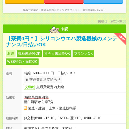
掲載元企業名
株式会社綜合キャリアオプション 製造事業部（全国）
掲載日：2026.08.05
未読
NEW
【寮費0円＊】シリコンウエハ製造機械のメンテ
ナンス/日払いOK
派遣
職種未経験OK
社会人未経験OK
ブランクOK
WEB登録・面接OK
時給1600～2000円 日払いOK！
給与
交通費別途支給あり
交通費規定内支給
交通費
福島県西白河郡
勤務地
新白河駅から車7分
製造・建築・土木・製造技術系
(3交替)8:00～16:10、16:00～翌0:10、0:00～8:10
勤務時間
長期でお仕事できる方、大歓迎！
期間