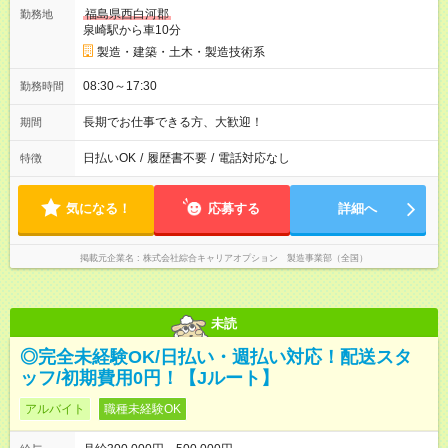
福島県西白河郡
勤務地
泉崎駅から車10分
製造・建築・土木・製造技術系
08:30～17:30
勤務時間
長期でお仕事できる方、大歓迎！
期間
日払いOK
/
履歴書不要
/
電話対応なし
特徴
気になる！
応募する
詳細へ
掲載元企業名
株式会社綜合キャリアオプション 製造事業部（全国）
未読
◎完全未経験OK/日払い・週払い対応！配送スタ
ッフ/初期費用0円！【Jルート】
アルバイト
職種未経験OK