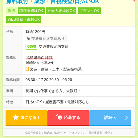
原料取付・成形・目視検査/日払いOK
派遣
職種未経験OK
社会人未経験OK
ブランクOK
WEB登録・面接OK
時給1200円
給与
交通費別途支給あり
交通費規定内支給
交通費
福島県西白河郡
勤務地
泉崎駅から車5分
製造・建築・土木・製造技術系
08:30～17:20 20:30～05:20
勤務時間
長期でお仕事できる方、大歓迎！
期間
日払いOK
/
履歴書不要
/
電話対応なし
特徴
気になる！
応募する
詳細へ
掲載元企業名
株式会社綜合キャリアオプション 製造事業部（全国）