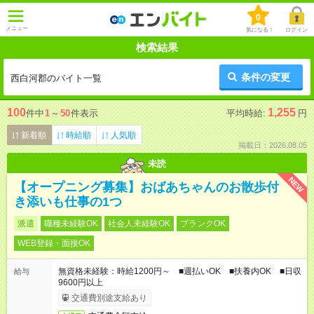
0
メニュー
気になる！
ログイン
検索結果
条件の変更
西白河郡のバイト一覧
100
1,255
件中
1
～
50
件表示
平均時給:
円
新着順
時給順
人気順
掲載日：2026.08.05
未読
NEW
【オープニング募集】おばあちゃんのお散歩付
き添いも仕事の1つ
派遣
職種未経験OK
社会人未経験OK
ブランクOK
WEB登録・面接OK
無資格未経験：時給1200円～ ■週払いOK ■扶養内OK ■日収
給与
9600円以上
交通費別途支給あり