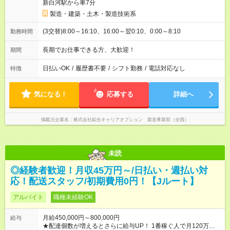
新白河駅から車7分
製造・建築・土木・製造技術系
(3交替)8:00～16:10、16:00～翌0:10、0:00～8:10
勤務時間
長期でお仕事できる方、大歓迎！
期間
日払いOK
/
履歴書不要
/
シフト勤務
/
電話対応なし
特徴
気になる！
応募する
詳細へ
掲載元企業名
株式会社綜合キャリアオプション 製造事業部（全国）
未読
◎経験者歓迎！月収45万円～/日払い・週払い対
応！配送スタッフ/初期費用0円！【Jルート】
アルバイト
職種未経験OK
月給450,000円～800,000円
給与
★配達個数が増えるとさらに給与UP！ 1番稼ぐ人で月120万ほ