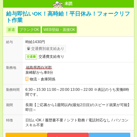
未読
給与即払いOK！高時給！平日休み！フォークリフ
ト作業
派遣
ブランクOK
WEB登録・面接OK
時給1430円
給与
交通費別途支給あり
交通費支給有り
交通費
福島県西白河郡
勤務地
泉崎駅から車8分
物流・倉庫関係
6:30～15:30 11:00～20:00 13:00～22:00 ※表記のうち実働8時
勤務時間
間です。
長期【ご応募から1週間以内(最短2日目)のスピード就業が可能】
期間
即日～
日払いOK
/
履歴書不要
/
シフト勤務
/
電話対応なし
/
パソコン
特徴
スキル不要