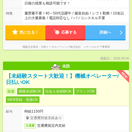
の方へ 今ご覧のお仕事で希望する勤務時間と、もう1つのお仕事
日後の就業も相談可能です！
の勤務時間。 合計で週40時間を超える場合は応募できません。
履歴書不要
/
40～50代活躍中
/
服装自由
/
シフト勤務
/
10名以
特徴
上の大量募集
/
電話対応なし
/
パソコンスキル不要
気になる！
応募する
詳細へ
掲載元企業名
日研トータルソーシング株式会社 メディカルケア事業部
掲載日：2026.08.05
未読
NEW
【未経験スタート大歓迎！】機械オペレーター/
日払いOK
派遣
職種未経験OK
社会人未経験OK
ブランクOK
WEB登録・面接OK
時給1150円
給与
交通費別途支給あり
交通費規定内支給
交通費