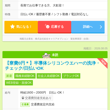
長期でお仕事できる方、大歓迎！
期間
日払いOK
/
履歴書不要
/
シフト勤務
/
電話対応なし
特徴
気になる！
応募する
詳細へ
掲載元企業名
株式会社綜合キャリアオプション 製造事業部（全国）
掲載日：2026.08.05
未読
NEW
【寮費0円＊】半導体シリコンウエハーの洗浄・
チェック/日払いOK
派遣
職種未経験OK
社会人未経験OK
ブランクOK
WEB登録・面接OK
時給1600～2000円 日払いOK！
給与
交通費別途支給あり
交通費規定内支給
交通費