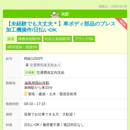
掲載日：2026.08.05
未読
NEW
【未経験でも大丈夫＊】車ボディ部品のプレス
加工機操作/日払いOK
派遣
職種未経験OK
社会人未経験OK
ブランクOK
WEB登録・面接OK
時給1250円
給与
交通費別途支給あり
交通費規定内支給
交通費
福島県西白河郡
勤務地
泉崎駅から車10分
製造・建築・土木・製造技術系
08:10～17:15
勤務時間
長期でお仕事できる方、大歓迎！
期間
日払いOK
/
履歴書不要
/
電話対応なし
特徴