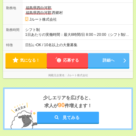
ど！ ・主要都市エリア 月収55万円／週5日稼働 月収65万~112
万円／週6日稼働 ・地方郊外エリア 月収40万円／週5日稼働 月
福島県西白河郡
勤務地
収40万円~50万円／週6日稼働 ＜モデルイメージ＞ ■月収50万
福島県西白河郡
西郷村
円 (27歳男性/江東区在住)※元建築関係 1日150個配達×25日勤務
Jルート株式会社
(日休み) ■月収80万円(43歳男性/墨田区在住)※元営業 1日200個
配達×25日勤務(月休み) 【試用期間】試用期間なし
シフト制
勤務時間
1日あたりの実働時間：最大8時間/日 8:00～20:00（シフト制/実
働8時間） ※週5日勤務（場所次第では週4も有り） ※配達状況に
よって時間外での勤務可能性有り ※案件により多少の前後あり
日払いOK / 10名以上の大量募集
特徴
※配達が完了次第、帰社OKです
気になる！
応募する
詳細へ
掲載元企業名
Jルート株式会社
少しエリアを広げると、
90
求人が
件増えます！
見てみる