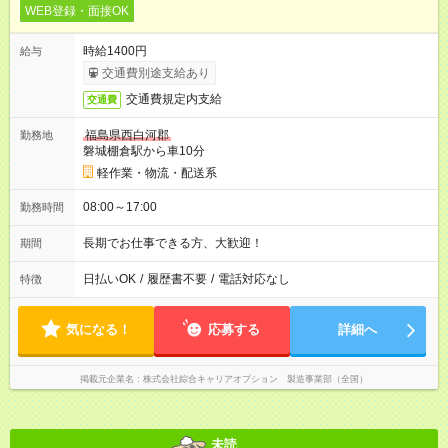
WEB登録・面接OK
時給1400円
給与
交通費別途支給あり
交通費規定内支給
交通費
福島県西白河郡
勤務地
磐城棚倉駅から車10分
軽作業・物流・配送系
08:00～17:00
勤務時間
長期でお仕事できる方、大歓迎！
期間
日払いOK
/
履歴書不要
/
電話対応なし
特徴
気になる！
応募する
詳細へ
掲載元企業名
株式会社綜合キャリアオプション 製造事業部（全国）
未読