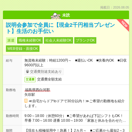
掲載日：2026.08.05
未読
NEW
説明会参加で全員に【現金2千円相当プレゼン
ト】生活のお手伝い
派遣
職種未経験OK
社会人未経験OK
ブランクOK
WEB登録・面接OK
無資格未経験：時給1200円～ ■週払いOK ■扶養内OK ■日収
給与
9600円以上
交通費別途支給あり
交通費全額支給
交通費
福島県西白河郡
勤務地
矢吹駅
≪自宅からドアtoドアで30分以内！≫ご希望の勤務地を紹介
します。
9:00～18:00（休憩60分） ■ご希望があれば下記シフトもOK！
勤務時間
早番 7:00～16:00 遅番 10:00～19:00 「家族と休みを合わせた
い」 「余裕を持って夕飯の準備がしたい」 「できれば残業はし
たくない」 など、ご希望を教えてくださいね。 ※Wワーク希望
【現在も積極採用中！急募！】2カ月～ ■ご応募から最短2～3
期間