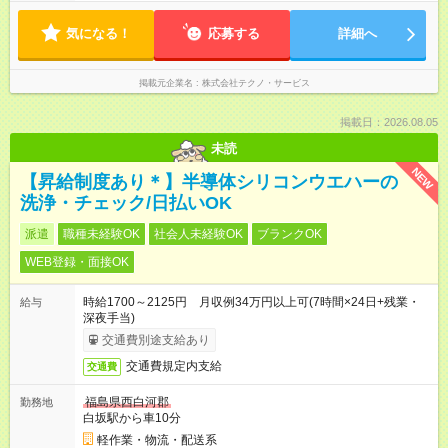
気になる！
応募する
詳細へ
掲載元企業名
株式会社テクノ・サービス
掲載日：2026.08.05
未読
NEW
【昇給制度あり＊】半導体シリコンウエハーの
洗浄・チェック/日払いOK
派遣
職種未経験OK
社会人未経験OK
ブランクOK
WEB登録・面接OK
時給1700～2125円 月収例34万円以上可(7時間×24日+残業・
給与
深夜手当)
交通費別途支給あり
交通費規定内支給
交通費
福島県西白河郡
勤務地
白坂駅から車10分
軽作業・物流・配送系