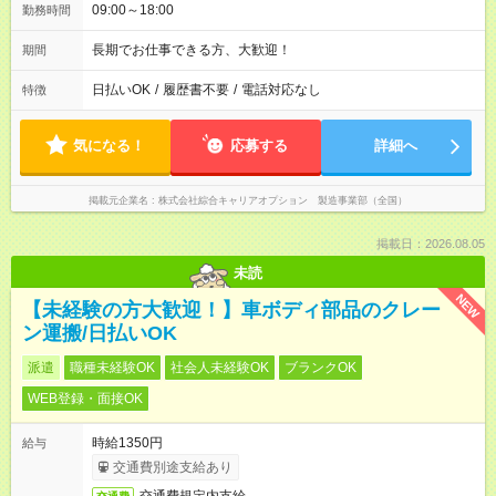
09:00～18:00
勤務時間
長期でお仕事できる方、大歓迎！
期間
日払いOK
/
履歴書不要
/
電話対応なし
特徴
気になる！
応募する
詳細へ
掲載元企業名
株式会社綜合キャリアオプション 製造事業部（全国）
掲載日：2026.08.05
未読
NEW
【未経験の方大歓迎！】車ボディ部品のクレー
ン運搬/日払いOK
派遣
職種未経験OK
社会人未経験OK
ブランクOK
WEB登録・面接OK
時給1350円
給与
交通費別途支給あり