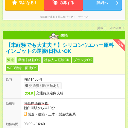
気になる！
応募する
詳細へ
掲載元企業名
株式会社テクノ・サービス
掲載日：2026.08.05
未読
NEW
【未経験でも大丈夫＊】シリコンウエハー原料
インゴットの運搬/日払いOK
派遣
職種未経験OK
社会人未経験OK
ブランクOK
WEB登録・面接OK
時給1450円
給与
交通費別途支給あり
交通費規定内支給
交通費
福島県西白河郡
勤務地
新白河駅から車10分
製造・建築・土木・製造技術系
08:00～16:40
勤務時間