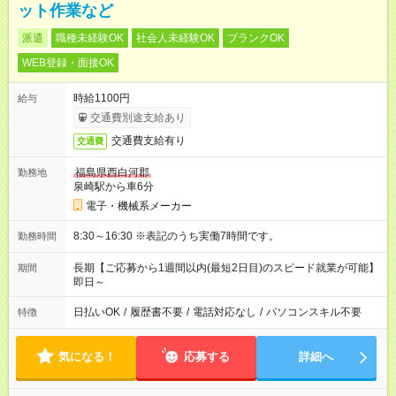
ット作業など
派遣
職種未経験OK
社会人未経験OK
ブランクOK
WEB登録・面接OK
時給1100円
給与
交通費別途支給あり
交通費支給有り
交通費
福島県西白河郡
勤務地
泉崎駅から車6分
電子・機械系メーカー
8:30～16:30 ※表記のうち実働7時間です。
勤務時間
長期【ご応募から1週間以内(最短2日目)のスピード就業が可能】
期間
即日～
日払いOK
/
履歴書不要
/
電話対応なし
/
パソコンスキル不要
特徴
気になる！
応募する
詳細へ