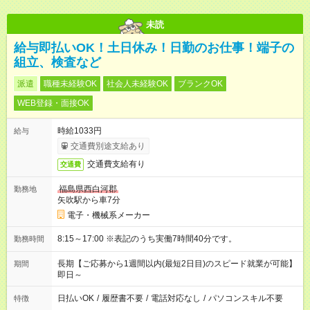
未読
給与即払いOK！土日休み！日勤のお仕事！端子の
組立、検査など
派遣
職種未経験OK
社会人未経験OK
ブランクOK
WEB登録・面接OK
時給1033円
給与
交通費別途支給あり
交通費支給有り
交通費
福島県西白河郡
勤務地
矢吹駅から車7分
電子・機械系メーカー
8:15～17:00 ※表記のうち実働7時間40分です。
勤務時間
長期【ご応募から1週間以内(最短2日目)のスピード就業が可能】
期間
即日～
日払いOK
/
履歴書不要
/
電話対応なし
/
パソコンスキル不要
特徴