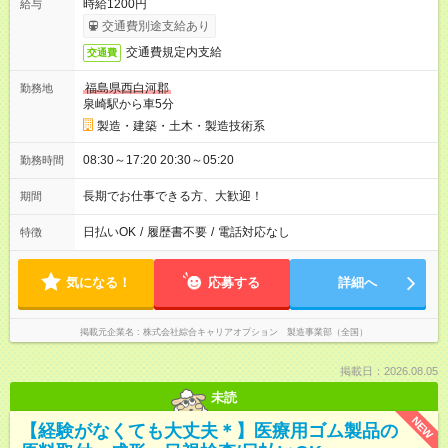
時給1200円
給与
交通費別途支給あり
交通費規定内支給
交通費
福島県西白河郡
勤務地
泉崎駅から車5分
製造・建築・土木・製造技術系
08:30～17:20 20:30～05:20
勤務時間
長期でお仕事できる方、大歓迎！
期間
日払いOK
/
履歴書不要
/
電話対応なし
特徴
気になる！
応募する
詳細へ
掲載元企業名
株式会社綜合キャリアオプション 製造事業部（全国）
掲載日：2026.08.05
未読
NEW
【経験がなくても大丈夫＊】医療用ゴム製品の