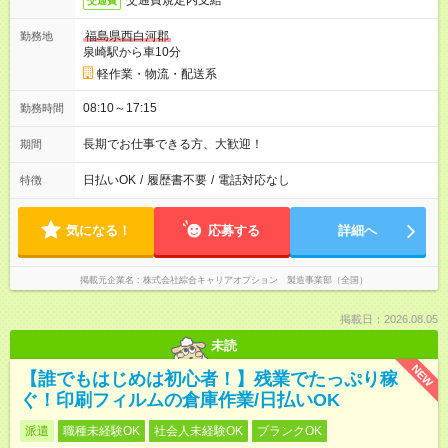
交通費規定内支給
交通費
福島県西白河郡
勤務地
泉崎駅から車10分
軽作業・物流・配送系
08:10～17:15
勤務時間
長期でお仕事できる方、大歓迎！
期間
日払いOK
/
履歴書不要
/
電話対応なし
特徴
気になる！
応募する
詳細へ
掲載元企業名
株式会社綜合キャリアオプション 製造事業部（全国）
掲載日：2026.08.05
未読
NEW
【誰でもはじめは初心者！】残業でたっぷり稼
ぐ！印刷フィルムの倉庫作業/日払いOK
派遣
職種未経験OK
社会人未経験OK
ブランクOK