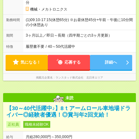
分
機械・メカトロニクス
(1)09:10-17:15(休憩65分) ※お昼休憩45分+午前・午後に10分間
勤務時間
の小休憩あり
3ヶ月以上／即日～長期（四半期ごとの3ヶ月更新）
期間
履歴書不要
/
40～50代活躍中
特徴
気になる！
応募する
詳細へ
掲載元企業名
ランスタッド株式会社 北日本エリア
未読
【30～40代活躍中♪】8ｔアームロール車地場ドラ
イバー◎経験者優遇！◎賞与年2回支給！
正社員
職種未経験OK
月給280,000円～350,000円
給与