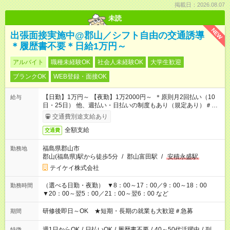
掲載日：2026.08.07
未読
NEW
出張面接実施中@郡山／シフト自由の交通誘導
＊履歴書不要＊日給1万円～
アルバイト
職種未経験OK
社会人未経験OK
大学生歓迎
ブランクOK
WEB登録・面接OK
【日勤】1万円～ 【夜勤】1万2000円～ ＊原則月2回払い（10
給与
日・25日） 他、週払い・日払いの制度もあり（規定あり）＃日
収1万円以上
交通費別途支給あり
全額支給
交通費
福島県郡山市
勤務地
郡山(福島県)駅から徒歩5分
/
郡山富田駅
/
安積永盛駅
テイケイ株式会社
（選べる日勤・夜勤） ▼8：00～17：00／9：00～18：00
勤務時間
▼20：00～翌5：00／21：00～翌6：00 など
研修後即日～OK ★短期・長期の就業も大歓迎＃急募
期間
週1日からOK
/
日払いOK
/
履歴書不要
/
40～50代活躍中
/
副
特徴