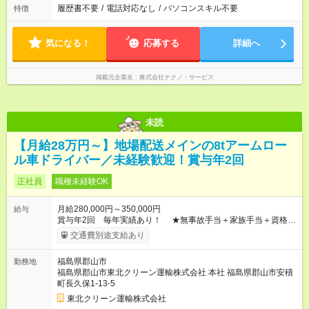
履歴書不要
/
電話対応なし
/
パソコンスキル不要
特徴
気になる！
応募する
詳細へ
掲載元企業名
株式会社テクノ・サービス
未読
【月給28万円～】地場配送メインの8tアームロー
ル車ドライバー／未経験歓迎！賞与年2回
正社員
職種未経験OK
月給280,000円～350,000円
給与
賞与年2回 毎年実績あり！ ★無事故手当＋家族手当＋資格手
当なども充実！ 【試用期間】試用期間あり 試用期間の長さ：2
交通費別途支給あり
ヶ月 ※ 雇用形態と給与に、本採用時と異なる部分があります。
雇用形態：中途採用（正社員） 給与：日給 8,000円 ～ 8,000円
福島県郡山市
勤務地
経験、能力により短期間への変更あり ■社会保険完備（雇用・労
福島県郡山市東北クリーン運輸株式会社 本社 福島県郡山市安積
災・健康・厚生年金） ■昇給あり ■賞与年2回 ■交通費支給あり ■
町長久保1-13-5
マイカー通勤OK（駐車場完備） ■資格取得支援制度あり（大型
免許、フォークリフト免許など） ■無事故手当 ■家族手当
東北クリーン運輸株式会社