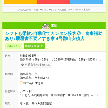
掲載元企業名
日研トータルソーシング株式会社 メディカルケア事業部
未読
シフトも柔軟♪自動化でカンタン接客◎！食事補助
あり♪履歴書不要／すき家 4号郡山安積店
アルバイト
職種未経験OK
時給1,033円～
給与
通常時給（5時～22時）：1080円 深夜時給（22時～翌5時）：
1350円 高校生時給：1033円 【特別手当】早朝手当（5：00-9：
交通費別途支給あり
00）時給+150円 【試用期間】試用期間あり 試用期間の長さ：1
ヶ月 雇用形態、給与は本採用時と同じです。 試用期間の実態は
福島県郡山市
勤務地
30日（※条件変更なし）ですが、切り上げで一ヶ月とさせてい
福島県郡山市安積3-43
ただきます。 研修制度あり：15時間(研修中も同時給）
株式会社すき家
シフト制
勤務時間
1日あたりの実働時間：最大8時間/日 0:00-24:00 週2日～・1日
2h～OK ＜シフト例＞ 〇朝帯 5:00-9:00 〇昼帯 9:00-14:00 〇午
後帯 14:00-18:00 〇夜帯 18:00-22:00 〇深夜帯 22:00-翌5:00 基
春・夏・冬休み期間限定
期間
本は固定シフトですが家庭の都合などイレギュラーには対応し