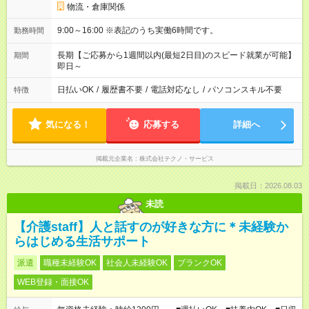
物流・倉庫関係
9:00～16:00 ※表記のうち実働6時間です。
勤務時間
長期【ご応募から1週間以内(最短2日目)のスピード就業が可能】
期間
即日～
日払いOK
/
履歴書不要
/
電話対応なし
/
パソコンスキル不要
特徴
気になる！
応募する
詳細へ
掲載元企業名
株式会社テクノ・サービス
掲載日：2026.08.03
未読
【介護staff】人と話すのが好きな方に＊未経験か
らはじめる生活サポート
派遣
職種未経験OK
社会人未経験OK
ブランクOK
WEB登録・面接OK