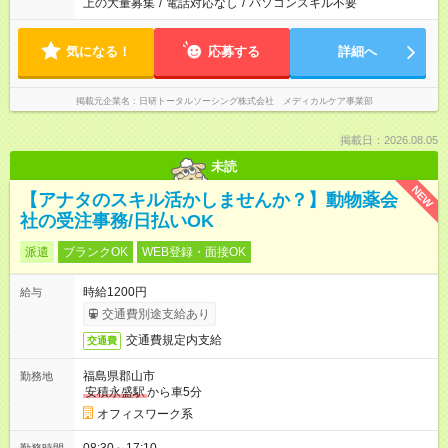
上の大量募集
/
電話対応なし
/
パソコンスキル不要
気になる！
応募する
詳細へ
掲載元企業名
日研トータルソーシング株式会社 メディカルケア事業部
掲載日：2026.08.05
未読
NEW
【アナタのスキル活かしませんか？】動物薬会
社の受注事務/日払いOK
派遣
ブランクOK
WEB登録・面接OK
時給1200円
給与
交通費別途支給あり
交通費規定内支給
交通費
福島県郡山市
勤務地
安積永盛駅
から車5分
オフィスワーク系