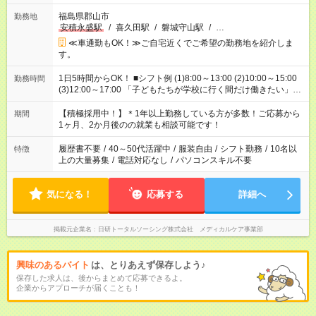
福島県郡山市
勤務地
安積永盛駅
/
喜久田駅
/
磐城守山駅
/
…
≪車通勤もOK！≫ご自宅近くでご希望の勤務地を紹介しま
す。
1日5時間からOK！ ■シフト例 (1)8:00～13:00 (2)10:00～15:00
勤務時間
(3)12:00～17:00 「子どもたちが学校に行く間だけ働きたい」
「余裕を持って夕飯の準備がしたい」 「午前中は働いて、午後
はプライベートの時間にしたい」 など、ご希望を教えてくださ
【積極採用中！】＊1年以上勤務している方が多数！ご応募から
期間
いね。 ※Wワーク希望の方へ 今ご覧のお仕事で希望する勤務時
1ヶ月、2か月後のの就業も相談可能です！
間と、もう1つのお仕事の勤務時間。 合計で週40時間を超える
場合は応募できません。
履歴書不要
/
40～50代活躍中
/
服装自由
/
シフト勤務
/
10名以
特徴
上の大量募集
/
電話対応なし
/
パソコンスキル不要
気になる！
応募する
詳細へ
掲載元企業名
日研トータルソーシング株式会社 メディカルケア事業部
興味のあるバイト
は、とりあえず保存しよう♪
保存した求人は、後からまとめて応募できるよ。
企業からアプローチが届くことも！