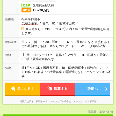
交通費全額支給
交通費
15～20万円
月収例
福島県郡山市
勤務地
安積永盛駅
/
喜久田駅
/
磐城守山駅
/
…
≪自宅からドアtoドアで30分以内！≫ご希望の勤務地を紹介
します。
▽シフト例 ・16:30～翌9:30 ・16:30～翌10:30など ※慣れるま
勤務時間
での最初のうちは日勤からのスタート！ ※Wワーク希望の方へ
今ご覧のお仕事で希望する勤務時間と、もう1つのお仕事の勤務
時間。 合計で週40時間を超える場合は応募できません。
【8月中のスタートOK！急募！】2カ月～ ■ご応募から最短2～
期間
3日後に就業が可能です！
週1日からOK
/
履歴書不要
/
40～50代活躍中
/
服装自由
/
シフ
特徴
ト勤務
/
10名以上の大量募集
/
電話対応なし
/
パソコンスキル不
要
気になる！
応募する
詳細へ
掲載元企業名
日研トータルソーシング株式会社 メディカルケア事業部
掲載日：2026.08.05