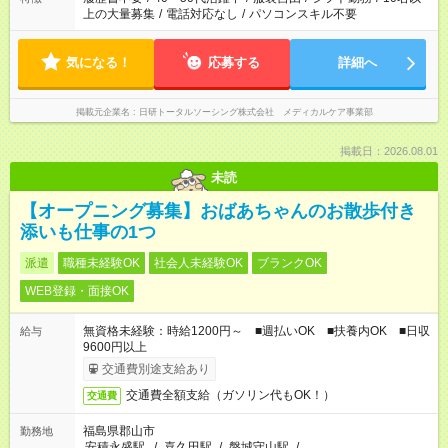
上の大量募集
/
電話対応なし
/
パソコンスキル不要
気になる！
応募する
詳細へ
掲載元企業名
日研トータルソーシング株式会社 メディカルケア事業部
掲載日：2026.08.01
未読
【オープニング募集】おばあちゃんのお散歩付き
添いも仕事の1つ
派遣
職種未経験OK
社会人未経験OK
ブランクOK
WEB登録・面接OK
無資格未経験：時給1200円～ ■週払いOK ■扶養内OK ■日収
給与
9600円以上
交通費別途支給あり
交通費全額支給（ガソリン代もOK！）
交通費
福島県郡山市
勤務地
安積永盛駅
/
喜久田駅
/
磐城守山駅
/
…