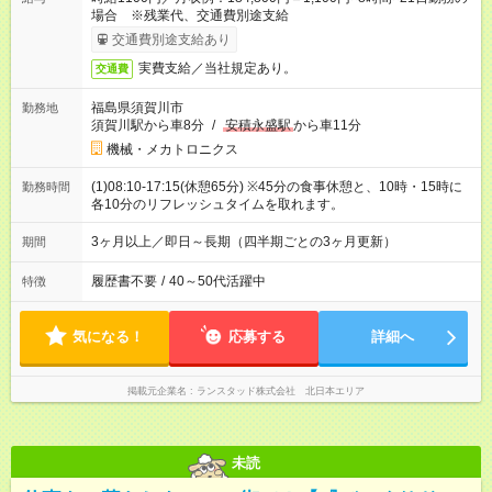
場合 ※残業代、交通費別途支給
交通費別途支給あり
実費支給／当社規定あり。
交通費
福島県須賀川市
勤務地
須賀川駅から車8分
/
安積永盛駅
から車11分
機械・メカトロニクス
(1)08:10-17:15(休憩65分) ※45分の食事休憩と、10時・15時に
勤務時間
各10分のリフレッシュタイムを取れます。
3ヶ月以上／即日～長期（四半期ごとの3ヶ月更新）
期間
履歴書不要
/
40～50代活躍中
特徴
気になる！
応募する
詳細へ
掲載元企業名
ランスタッド株式会社 北日本エリア
未読