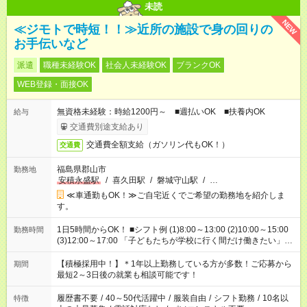
未読
NEW
≪ジモトで時短！！≫近所の施設で身の回りの
お手伝いなど
派遣
職種未経験OK
社会人未経験OK
ブランクOK
WEB登録・面接OK
無資格未経験：時給1200円～ ■週払いOK ■扶養内OK
給与
交通費別途支給あり
交通費全額支給（ガソリン代もOK！）
交通費
福島県郡山市
勤務地
安積永盛駅
/
喜久田駅
/
磐城守山駅
/
…
≪車通勤もOK！≫ご自宅近くでご希望の勤務地を紹介しま
す。
1日5時間からOK！ ■シフト例 (1)8:00～13:00 (2)10:00～15:00
勤務時間
(3)12:00～17:00 「子どもたちが学校に行く間だけ働きたい」
「余裕を持って夕飯の準備がしたい」 「午前中は働いて、午後
はプライベートの時間にしたい」 など、ご希望を教えてくださ
【積極採用中！】＊1年以上勤務している方が多数！ご応募から
期間
いね。 ※Wワーク希望の方へ 今ご覧のお仕事で希望する勤務時
最短2～3日後の就業も相談可能です！
間と、もう1つのお仕事の勤務時間。 合計で週40時間を超える
場合は応募できません。
履歴書不要
/
40～50代活躍中
/
服装自由
/
シフト勤務
/
10名以
特徴