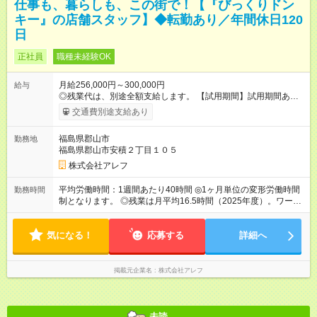
仕事も、暮らしも、この街で！【『びっくりドン
キー』の店舗スタッフ】◆転勤あり／年間休日120
日
正社員
職種未経験OK
月給256,000円～300,000円
給与
◎残業代は、別途全額支給します。 【試用期間】試用期間あり
試用期間の長さ：3ヶ月 雇用形態、給与は本採用時と同じです。
交通費別途支給あり
福島県郡山市
勤務地
福島県郡山市安積２丁目１０５
株式会社アレフ
平均労働時間：1週間あたり40時間 ◎1ヶ月単位の変形労働時間
勤務時間
制となります。 ◎残業は月平均16.5時間（2025年度）。ワーク
ライフバランス充実のため、働きやすい環境づくりを推進して
います。 平均労働時間：1週間あたり40時間 ◎1ヶ月単位の変形
気になる！
労働時間制となります。 ◎残業は月平均16.5時間（2025年
応募する
詳細へ
度）。ワークライフバランス充実のため、働きやすい環境づく
りを推進しています。
掲載元企業名
株式会社アレフ
未読