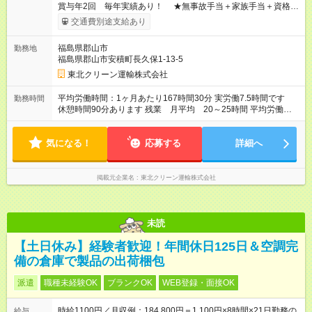
賞与年2回 毎年実績あり！ ★無事故手当＋家族手当＋資格手
当なども充実！ 【試用期間】試用期間あり 試用期間の長さ：2
交通費別途支給あり
ヶ月 ※ 雇用形態と給与に、本採用時と異なる部分があります。
雇用形態：中途採用（正社員） 給与：日給 8,000円 ～ 8,000円
福島県郡山市
勤務地
経験、能力により短期間への変更あり
福島県郡山市安積町長久保1-13-5
東北クリーン運輸株式会社
平均労働時間：1ヶ月あたり167時間30分 実労働7.5時間です
勤務時間
休憩時間90分あります 残業 月平均 20～25時間 平均労働時
間：1ヶ月あたり167時間30分 実労働7.5時間です 休憩時間90
分あります 残業 月平均 20～25時間
気になる！
応募する
詳細へ
掲載元企業名
東北クリーン運輸株式会社
未読
【土日休み】経験者歓迎！年間休日125日＆空調完
備の倉庫で製品の出荷梱包
派遣
職種未経験OK
ブランクOK
WEB登録・面接OK
時給1100円／月収例：184,800円＝1,100円×8時間×21日勤務の
給与