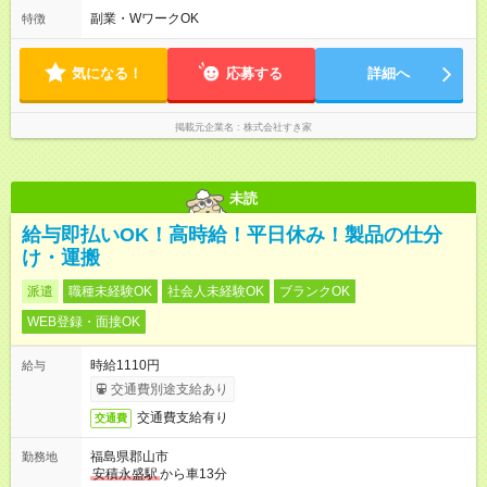
ます♪
副業・WワークOK
特徴
気になる！
応募する
詳細へ
掲載元企業名
株式会社すき家
未読
給与即払いOK！高時給！平日休み！製品の仕分
け・運搬
派遣
職種未経験OK
社会人未経験OK
ブランクOK
WEB登録・面接OK
時給1110円
給与
交通費別途支給あり
交通費支給有り
交通費
福島県郡山市
勤務地
安積永盛駅
から車13分