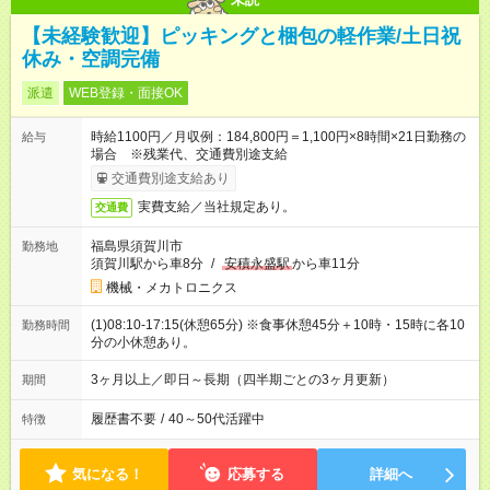
【未経験歓迎】ピッキングと梱包の軽作業/土日祝
休み・空調完備
派遣
WEB登録・面接OK
時給1100円／月収例：184,800円＝1,100円×8時間×21日勤務の
給与
場合 ※残業代、交通費別途支給
交通費別途支給あり
実費支給／当社規定あり。
交通費
福島県須賀川市
勤務地
須賀川駅から車8分
/
安積永盛駅
から車11分
機械・メカトロニクス
(1)08:10-17:15(休憩65分) ※食事休憩45分＋10時・15時に各10
勤務時間
分の小休憩あり。
3ヶ月以上／即日～長期（四半期ごとの3ヶ月更新）
期間
履歴書不要
/
40～50代活躍中
特徴
気になる！
応募する
詳細へ