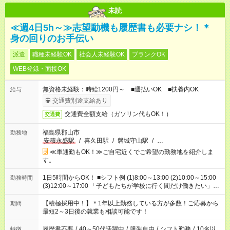
未読
≪週4日5h～≫志望動機も履歴書も必要ナシ！＊
身の回りのお手伝い
派遣
職種未経験OK
社会人未経験OK
ブランクOK
WEB登録・面接OK
無資格未経験：時給1200円～ ■週払いOK ■扶養内OK
給与
交通費別途支給あり
交通費全額支給（ガソリン代もOK！）
交通費
福島県郡山市
勤務地
安積永盛駅
/
喜久田駅
/
磐城守山駅
/
…
≪車通勤もOK！≫ご自宅近くでご希望の勤務地を紹介しま
す。
1日5時間からOK！ ■シフト例 (1)8:00～13:00 (2)10:00～15:00
勤務時間
(3)12:00～17:00 「子どもたちが学校に行く間だけ働きたい」
「余裕を持って夕飯の準備がしたい」 「午前中は働いて、午後
はプライベートの時間にしたい」 など、ご希望を教えてくださ
【積極採用中！】＊1年以上勤務している方が多数！ご応募から
期間
いね。 ※Wワーク希望の方へ 今ご覧のお仕事で希望する勤務時
最短2～3日後の就業も相談可能です！
間と、もう1つのお仕事の勤務時間。 合計で週40時間を超える
場合は応募できません。
履歴書不要
/
40～50代活躍中
/
服装自由
/
シフト勤務
/
10名以
特徴