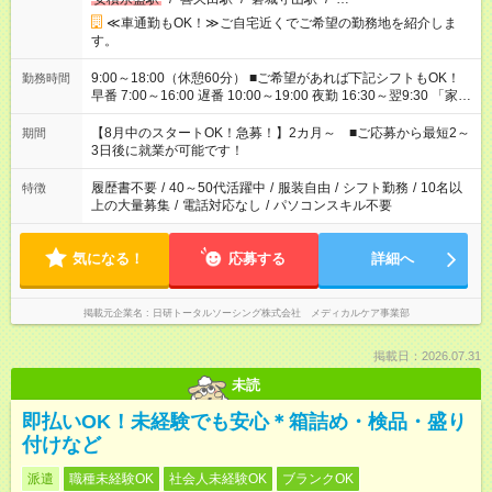
≪車通勤もOK！≫ご自宅近くでご希望の勤務地を紹介しま
す。
9:00～18:00（休憩60分） ■ご希望があれば下記シフトもOK！
勤務時間
早番 7:00～16:00 遅番 10:00～19:00 夜勤 16:30～翌9:30 「家族
と休みを合わせたい」 「余裕を持って夕飯の準備がしたい」
「できれば残業はしたくない」 など、ご希望を教えてください
【8月中のスタートOK！急募！】2カ月～ ■ご応募から最短2～
期間
ね。 ※Wワーク希望の方へ 今ご覧のお仕事で希望する勤務時間
3日後に就業が可能です！
と、もう1つのお仕事の勤務時間。 合計で週40時間を超える場
合は応募できません。
履歴書不要
/
40～50代活躍中
/
服装自由
/
シフト勤務
/
10名以
特徴
上の大量募集
/
電話対応なし
/
パソコンスキル不要
気になる！
応募する
詳細へ
掲載元企業名
日研トータルソーシング株式会社 メディカルケア事業部
掲載日：2026.07.31
未読
即払いOK！未経験でも安心＊箱詰め・検品・盛り
付けなど
派遣
職種未経験OK
社会人未経験OK
ブランクOK