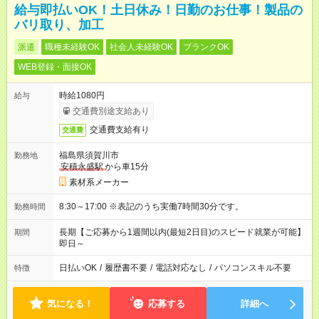
給与即払いOK！土日休み！日勤のお仕事！製品の
バリ取り、加工
派遣
職種未経験OK
社会人未経験OK
ブランクOK
WEB登録・面接OK
時給1080円
給与
交通費別途支給あり
交通費支給有り
交通費
福島県須賀川市
勤務地
安積永盛駅
から車15分
素材系メーカー
8:30～17:00 ※表記のうち実働7時間30分です。
勤務時間
長期【ご応募から1週間以内(最短2日目)のスピード就業が可能】
期間
即日～
日払いOK
/
履歴書不要
/
電話対応なし
/
パソコンスキル不要
特徴
気になる！
応募する
詳細へ