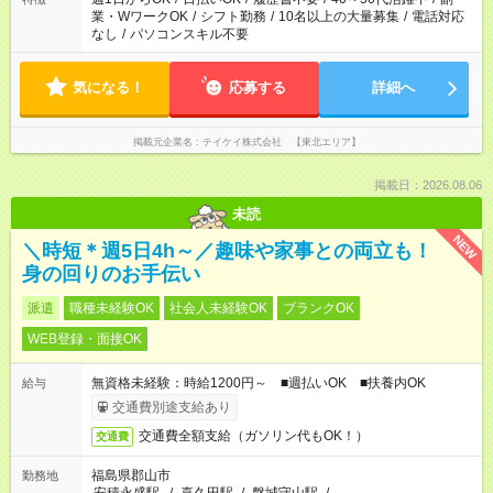
業・WワークOK
/
シフト勤務
/
10名以上の大量募集
/
電話対応
なし
/
パソコンスキル不要
気になる！
応募する
詳細へ
掲載元企業名
テイケイ株式会社 【東北エリア】
掲載日：2026.08.06
未読
NEW
＼時短＊週5日4h～／趣味や家事との両立も！
身の回りのお手伝い
派遣
職種未経験OK
社会人未経験OK
ブランクOK
WEB登録・面接OK
無資格未経験：時給1200円～ ■週払いOK ■扶養内OK
給与
交通費別途支給あり
交通費全額支給（ガソリン代もOK！）
交通費
福島県郡山市
勤務地