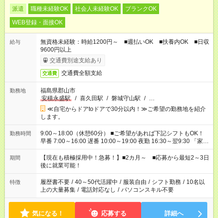
派遣
職種未経験OK
社会人未経験OK
ブランクOK
WEB登録・面接OK
無資格未経験：時給1200円～ ■週払いOK ■扶養内OK ■日収
給与
9600円以上
交通費別途支給あり
交通費全額支給
交通費
福島県郡山市
勤務地
安積永盛駅
/
喜久田駅
/
磐城守山駅
/
…
≪自宅からドアtoドアで30分以内！≫ご希望の勤務地を紹介
します。
9:00～18:00（休憩60分） ■ご希望があれば下記シフトもOK！
勤務時間
早番 7:00～16:00 遅番 10:00～19:00 夜勤 16:30～翌9:30 「家族
と休みを合わせたい」 「余裕を持って夕飯の準備がしたい」
「できれば残業はしたくない」 など、ご希望を教えてください
【現在も積極採用中！急募！】■2カ月～ ■応募から最短2～3日
期間
ね。 ※Wワーク希望の方へ 今ご覧のお仕事で希望する勤務時間
後に就業可能！
と、もう1つのお仕事の勤務時間。 合計で週40時間を超える場
合は応募できません。
履歴書不要
/
40～50代活躍中
/
服装自由
/
シフト勤務
/
10名以
特徴
上の大量募集
/
電話対応なし
/
パソコンスキル不要
気になる！
応募する
詳細へ