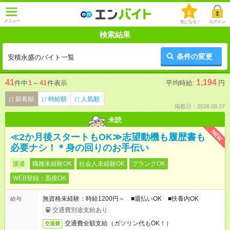
0
メニュー
気になる！
ログイン
検索結果
条件の変更
安積永盛のバイト一覧
41
1,194
件中
1
～
41
件表示
平均時給:
円
新着順
時給順
人気順
掲載日：2026.08.07
未読
NEW
≪2か月後スタートもOK≫志望動機も履歴書も
必要ナシ！＊身の回りのお手伝い
派遣
職種未経験OK
社会人未経験OK
ブランクOK
WEB登録・面接OK
無資格未経験：時給1200円～ ■週払いOK ■扶養内OK
給与
交通費別途支給あり
交通費全額支給（ガソリン代もOK！）
交通費