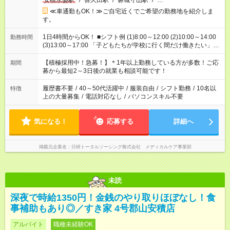
安積永盛駅
/
喜久田駅
/
磐城守山駅
/
…
≪車通勤もOK！≫ご自宅近くでご希望の勤務地を紹介しま
す。
1日4時間からOK！ ■シフト例 (1)8:00～12:00 (2)10:00～14:00
勤務時間
(3)13:00～17:00 「子どもたちが学校に行く間だけ働きたい」
「余裕を持って夕飯の準備がしたい」 「午前中は働いて、午後
はプライベートの時間にしたい」 など、ご希望を教えてくださ
【積極採用中！急募！】＊1年以上勤務している方が多数！ご応
期間
いね。 ※Wワーク希望の方へ 今ご覧のお仕事で希望する勤務時
募から最短2～3日後の就業も相談可能です！
間と、もう1つのお仕事の勤務時間。 合計で週40時間を超える
場合は応募できません。
履歴書不要
/
40～50代活躍中
/
服装自由
/
シフト勤務
/
10名以
特徴
上の大量募集
/
電話対応なし
/
パソコンスキル不要
気になる！
応募する
詳細へ
掲載元企業名
日研トータルソーシング株式会社 メディカルケア事業部
未読
深夜で時給1350円！金銭のやり取りほぼなし！食
事補助もあり◎／すき家 4号郡山安積店
アルバイト
職種未経験OK