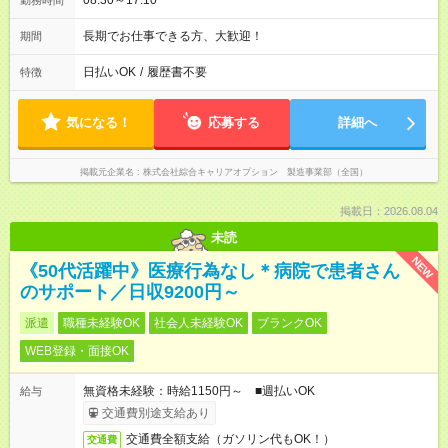
08:30～17:10
勤務時間
長期でお仕事できる方、大歓迎！
期間
日払いOK
/
履歴書不要
特徴
気になる！
応募する
詳細へ
掲載元企業名
株式会社綜合キャリアオプション 製造事業部（全国）
掲載日：2026.08.04
未読
NEW
《50代活躍中》医療行為なし＊病院で患者さん
のサポート／日収9200円～
派遣
職種未経験OK
社会人未経験OK
ブランクOK
WEB登録・面接OK
無資格未経験：時給1150円～ ■週払いOK
給与
交通費別途支給あり
交通費全額支給（ガソリン代もOK！）
交通費