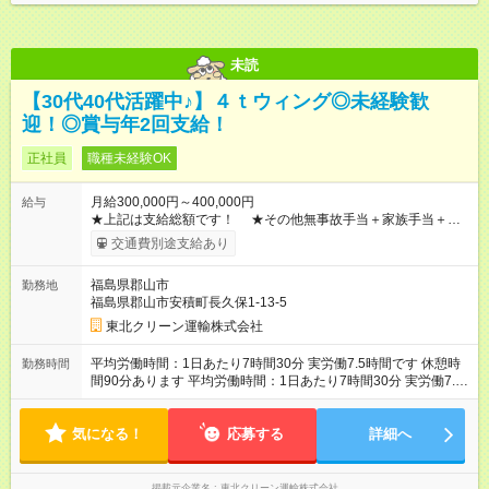
未読
【30代40代活躍中♪】４ｔウィング◎未経験歓
迎！◎賞与年2回支給！
正社員
職種未経験OK
月給300,000円～400,000円
給与
★上記は支給総額です！ ★その他無事故手当＋家族手当＋資
格手当なども充実！ 【試用期間】試用期間あり 試用期間の長
交通費別途支給あり
さ：2ヶ月 ※ 雇用形態と給与に、本採用時と異なる部分がありま
す。 雇用形態：中途採用（契約社員） 給与：日給 8,000
福島県郡山市
勤務地
円 ～ 8,000円 経験等により試用期間は短縮されます！ 試用期間
福島県郡山市安積町長久保1-13-5
はありますが。入社日から社会保険には加入いたします。
東北クリーン運輸株式会社
平均労働時間：1日あたり7時間30分 実労働7.5時間です 休憩時
勤務時間
間90分あります 平均労働時間：1日あたり7時間30分 実労働7.5
時間です 休憩時間90分あります
気になる！
応募する
詳細へ
掲載元企業名
東北クリーン運輸株式会社