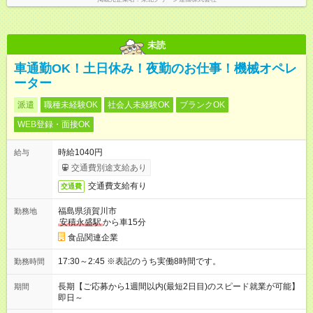
未読
車通勤OK！土日休み！夜勤のお仕事！機械オペレ
ーター
派遣
職種未経験OK
社会人未経験OK
ブランクOK
WEB登録・面接OK
時給1040円
給与
交通費別途支給あり
交通費支給有り
交通費
福島県須賀川市
勤務地
安積永盛駅
から車15分
食品関連企業
17:30～2:45 ※表記のうち実働8時間です。
勤務時間
長期【ご応募から1週間以内(最短2日目)のスピード就業が可能】
期間
即日～