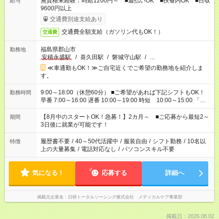
無資格未経験：時給1200円～ ■週払いOK ■扶養内OK ■日収
給与
9600円以上
交通費別途支給あり
交通費全額支給（ガソリン代もOK！）
交通費
福島県郡山市
勤務地
安積永盛駅
/
喜久田駅
/
磐城守山駅
/
…
≪車通勤もOK！≫ご自宅近くでご希望の勤務地を紹介しま
す。
9:00～18:00（休憩60分） ■ご希望があれば下記シフトもOK！
勤務時間
早番 7:00～16:00 遅番 10:00～19:00 時短 10:00～15:00 「家
族と休みを合わせたい」 「余裕を持って夕飯の準備がしたい」
「できれば残業はしたくない」 など、ご希望を教えてください
【8月中のスタートOK！急募！】2カ月～ ■ご応募から最短2～
期間
ね。 ※Wワーク希望の方へ 今ご覧のお仕事で希望する勤務時間
3日後に就業が可能です！
と、もう1つのお仕事の勤務時間。 合計で週40時間を超える場
合は応募できません。
履歴書不要
/
40～50代活躍中
/
服装自由
/
シフト勤務
/
10名以
特徴
上の大量募集
/
電話対応なし
/
パソコンスキル不要
気になる！
応募する
詳細へ
掲載元企業名
日研トータルソーシング株式会社 メディカルケア事業部
掲載日：2026.08.02