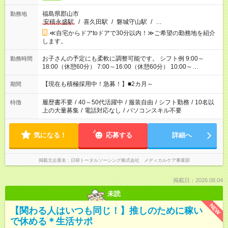
福島県郡山市
勤務地
安積永盛駅
/
喜久田駅
/
磐城守山駅
/
…
≪自宅からドアtoドアで30分以内！≫ご希望の勤務地を紹介
します。
お子さんの予定にも柔軟に調整可能です。 シフト例 9:00～
勤務時間
18:00（休憩60分） 7:00～16:00（休憩60分） 10:00～
19:00（休憩60分） ※Wワーク希望の方へ 今ご覧のお仕事で希
望する勤務時間と、もう1つのお仕事の勤務時間の合計が 週40
【現在も積極採用中！急募！】■2カ月～
期間
時間を超えなければOKです。
履歴書不要
/
40～50代活躍中
/
服装自由
/
シフト勤務
/
10名以
特徴
上の大量募集
/
電話対応なし
/
パソコンスキル不要
気になる！
応募する
詳細へ
掲載元企業名
日研トータルソーシング株式会社 メディカルケア事業部
掲載日：2026.08.04
未読
NEW
【関わる人はいつも同じ！】推しのために稼い
で休める＊生活サポ