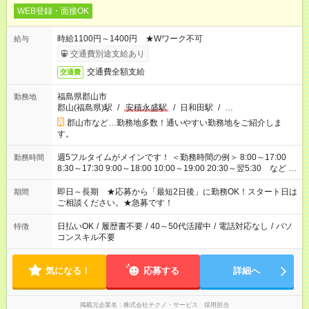
WEB登録・面接OK
時給1100円～1400円 ★Wワーク不可
給与
交通費別途支給あり
交通費全額支給
交通費
福島県郡山市
勤務地
郡山(福島県)駅
/
安積永盛駅
/
日和田駅
/
…
郡山市など…勤務地多数！通いやすい勤務地をご紹介しま
す。
週5フルタイムがメインです！ ＜勤務時間の例＞ 8:00～17:00
勤務時間
8:30～17:30 9:00～18:00 10:00～19:00 20:30～翌5:30 など ★
その他にも勤務時間多数！ 日勤のみ、残業なし、交替制など
ご希望を教えてください！
即日～長期 ★応募から「最短2日後」に勤務OK！スタート日は
期間
ご相談ください。★急募です！
日払いOK
/
履歴書不要
/
40～50代活躍中
/
電話対応なし
/
パソ
特徴
コンスキル不要
気になる！
応募する
詳細へ
掲載元企業名
株式会社テクノ・サービス 採用担当