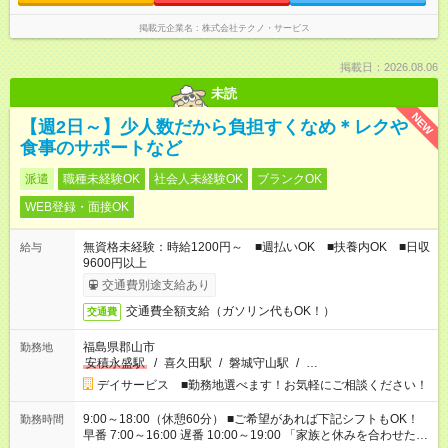
掲載元企業名
株式会社テクノ・サービス
掲載日：2026.08.06
未読
NEW
【週2日～】少人数だから負担すくなめ＊レクや
食事のサポートなど
派遣
職種未経験OK
社会人未経験OK
ブランクOK
WEB登録・面接OK
無資格未経験：時給1200円～ ■週払いOK ■扶養内OK ■日収
給与
9600円以上
交通費別途支給あり
交通費全額支給（ガソリン代もOK！）
交通費
福島県郡山市
勤務地
安積永盛駅
/
喜久田駅
/
磐城守山駅
/
…
デイサービス ■勤務地選べます！お気軽にご相談ください！
9:00～18:00（休憩60分） ■ご希望があれば下記シフトもOK！
勤務時間
早番 7:00～16:00 遅番 10:00～19:00 「家族と休みを合わせた