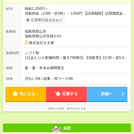
時給1,350円～
給与
深夜時給（22時～翌5時）：1350円 【試用期間】試用期間あり
試用期間の長さ：1ヶ月 雇用形態、給与は本採用時と同じです。
交通費別途支給あり
試用期間の実態は30日（※条件変更なし）ですが、切り上げで
一ヶ月とさせていただきます。 研修制度あり：15時間(研修中も
福島県郡山市
勤務地
同時給）
福島県郡山市安積3-43
株式会社すき家
シフト制
勤務時間
1日あたりの実働時間：最大7時間/日 【深夜帯】22:00～翌5:00
週2日～・1日2h～OK◎ ※22:00から翌5:00までは18歳以上の方
のみ勤務可能です（18歳未満の深夜業務禁止のため） ★深夜で
春・夏・冬休み期間限定
期間
も安心して働けます★ すき家では、ワンオペを禁止していま
す。 必ず、2名以上での勤務を行いますので、安心して働けま
日払いOK / 副業・WワークOK
特徴
す。
気になる！
応募する
詳細へ
掲載元企業名
株式会社すき家
未読