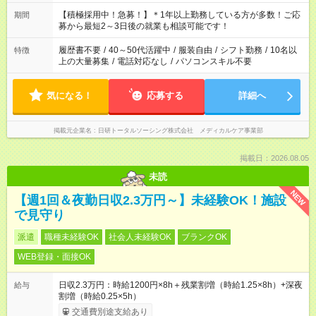
い」 「余裕を持って夕飯の準備がしたい」 「できれば残業はし
たくない」 など、ご希望を教えてくださいね。 ※Wワーク希望
【積極採用中！急募！】＊1年以上勤務している方が多数！ご応
期間
の方へ 今ご覧のお仕事で希望する勤務時間と、もう1つのお仕事
募から最短2～3日後の就業も相談可能です！
の勤務時間。 合計で週40時間を超える場合は応募できません。
履歴書不要
/
40～50代活躍中
/
服装自由
/
シフト勤務
/
10名以
特徴
上の大量募集
/
電話対応なし
/
パソコンスキル不要
気になる！
応募する
詳細へ
掲載元企業名
日研トータルソーシング株式会社 メディカルケア事業部
掲載日：2026.08.05
未読
NEW
【週1回＆夜勤日収2.3万円～】未経験OK！施設
で見守り
派遣
職種未経験OK
社会人未経験OK
ブランクOK
WEB登録・面接OK
日収2.3万円：時給1200円×8h＋残業割増（時給1.25×8h）+深夜
給与
割増（時給0.25×5h）
交通費別途支給あり