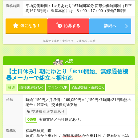
平均労働時間：1ヶ月あたり167時間30分 変形労働時間制（月平
勤務時間
均167.5時間） ※基本的には、8：00～17：00（実働7.5時間／
休憩90分）の勤務となります。 ※残業は月数回程度の県外運搬
の際に発生しますが、それ以外は基本的に定時で退社していま
気になる！
す。 残業時間月平均 20～25時間 平均労働時間：1ヶ月あたり
応募する
詳細へ
167時間30分 変形労働時間制（月平均167.5時間） ※基本的に
は、8：00～17：00（実働7.5時間／休憩90分）の勤務となりま
す。 ※残業は月数回程度の県外運搬の際に発生しますが、それ
掲載元企業名
東北クリーン運輸株式会社
以外は基本的に定時で退社しています。 残業時間月平均 20～
25時間
未読
【土日休み】朝にゆとり「9:10開始」無線通信機
器メーカーで組立～梱包迄
派遣
職種未経験OK
ブランクOK
WEB登録・面接OK
時給1150円／月収例：169,050円＝1,150円×7時間×21日勤務の
給与
場合＋残業代、交通費別途支給
交通費別途支給あり
実費支給／当社規定あり。
交通費
福島県須賀川市
勤務地
須賀川駅から車8分
/
安積永盛駅
から車11分
/
鏡石駅から15