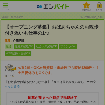
0
メニュー
気になる！
ログイン
掲載日 :2026
/
08
/
03
No.NTTHKKO3_OP9
【オープニング募集】おばあちゃんのお散歩
付き添いも仕事の1つ
職種：
介護関連
派遣
職種未経験OK
社会人未経験OK
ブランクOK
WEB登録・面接OK
≪週2日～OK≫無資格・未経験でも時給1200円～！
土日祝休みもOKです。
【お散歩やお話もだいじな仕事】「今日は天気が良いから、外の空
...
もっとみる
応募が集まった時点で掲載終了
この求人は応募が集まり次第、掲載終了致します。予めご理解くださ