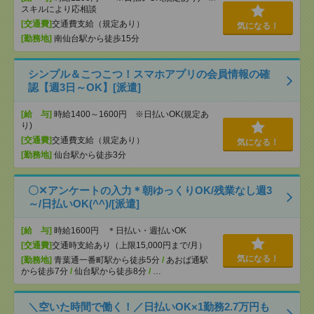
スキルにより応相談
[交通費]
交通費支給（規定あり）
気になる！
[勤務地]
南仙台駅から徒歩15分
シンプル＆こつこつ！スマホアプリの会員情報の確
認【週3日～OK】[派遣]
[給 与]
時給1400～1600円 ※日払いOK(規定あ
り)
[交通費]
交通費支給（規定あり）
気になる！
[勤務地]
仙台駅から徒歩3分
〇✕アンケートの入力＊朝ゆっくりOK/残業なし週3
～/日払いOK(^^)/[派遣]
[給 与]
時給1600円 ＊日払い・週払いOK
[交通費]
交通時支給あり（上限15,000円まで/月）
気になる！
[勤務地]
青葉通一番町駅から徒歩5分
/
あおば通駅
から徒歩7分
/
仙台駅から徒歩8分
/
…
＼空いた時間で働く！／日払いOK×1勤務2.7万円も