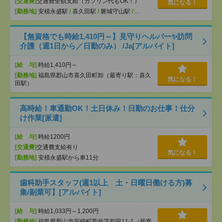
[交通費]
交通費全額支給（ガソリン代もOK！）
気になる！
[勤務地]
安積永盛駅
/
喜久田駅
/
磐城守山駅
/
…
【無資格でも時給1,410円～】見守りヘルパー✨訪問
介護（週1日から／日勤のみ） /Ja[アルバイト]
[給 与]
時給1,410円～
[勤務地]
福島県郡山市喜久田町卸（最寄り駅：喜久
気になる！
田駅）
高時給！車通勤OK！土日休み！日勤のお仕事！仕分
け作業[派遣]
[給 与]
時給1200円
[交通費]
交通費支給有り
気になる！
[勤務地]
安積永盛駅から車11分
歯科助手スタッフ(週1以上 土・日曜日働ける方)募
集/副業可】[アルバイト]
[給 与]
時給1,033円～1,200円
[勤務地]
福島県郡山市安積町荒井字前田11-1（最寄