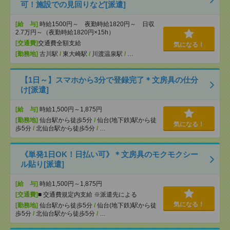
可！施設での見回りなど[派遣]
[給 与]
時給1500円～ 夜勤時給1820円～ 日収
2.7万円～（夜勤時給1820円×15h）
[交通費]
交通費全額支給
気になる！
[勤務地]
古川駅
/
東大崎駅
/
川渡温泉駅
/
…
【1日～】スマホから3分で登録完了＊文房具の仕分
け[派遣]
[給 与]
時給1,500円～1,875円
[勤務地]
仙台駅から徒歩5分
/
仙台(地下鉄)駅から徒
気になる！
歩5分
/
北仙台駅から徒歩5分
/
…
《単発1日OK！日払い可》＊文房具のモクモクシー
ル貼り[派遣]
[給 与]
時給1,500円～1,875円
[交通費]
■ 交通費規定内支給 ※派遣先による
気になる！
[勤務地]
仙台駅から徒歩5分
/
仙台(地下鉄)駅から徒
歩5分
/
北仙台駅から徒歩5分
/
…