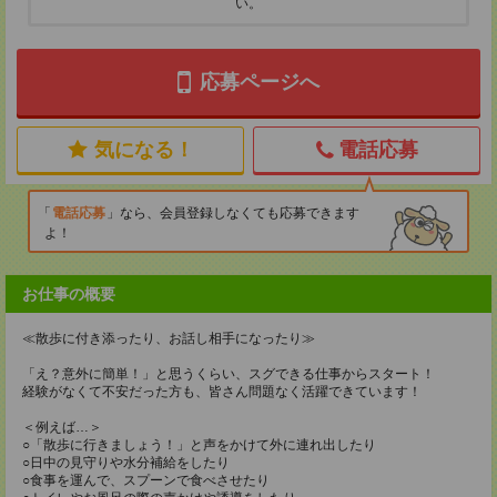
い。
応募ページへ
気になる！
電話応募
電話応募
なら、会員登録しなくても応募できます
よ！
お仕事の概要
≪散歩に付き添ったり、お話し相手になったり≫
「え？意外に簡単！」と思うくらい、スグできる仕事からスタート！
経験がなくて不安だった方も、皆さん問題なく活躍できています！
＜例えば…＞
○「散歩に行きましょう！」と声をかけて外に連れ出したり
○日中の見守りや水分補給をしたり
○食事を運んで、スプーンで食べさせたり