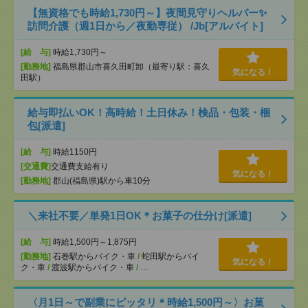
【無資格でも時給1,730円～】夜間見守りヘルパー✨
訪問介護（週1日から／夜勤専従） /Jb[アルバイト]
[給 与]
時給1,730円～
[勤務地]
福島県郡山市喜久田町卸（最寄り駅：喜久
気になる！
田駅）
給与即払いOK！高時給！土日休み！検品・包装・梱
包[派遣]
[給 与]
時給1150円
[交通費]
交通費支給有り
気になる！
[勤務地]
郡山(福島県)駅から車10分
＼来社不要／単発1日OK＊お菓子の仕分け[派遣]
[給 与]
時給1,500円～1,875円
[勤務地]
石巻駅からバイク・車
/
蛇田駅からバイ
気になる！
ク・車
/
渡波駅からバイク・車
/
…
〈月1日～で副業にピッタリ＊時給1,500円～〉お菓