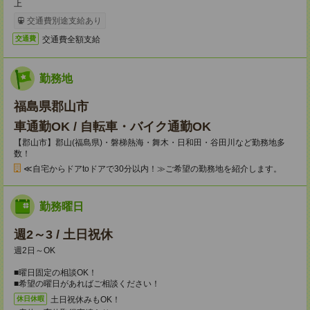
上
交通費別途支給あり
交通費全額支給
交通費
勤務地
福島県郡山市
車通勤OK / 自転車・バイク通勤OK
【郡山市】郡山(福島県)・磐梯熱海・舞木・日和田・谷田川など勤務地多
数！
≪自宅からドアtoドアで30分以内！≫ご希望の勤務地を紹介します。
勤務曜日
週2～3 / 土日祝休
週2日～OK
■曜日固定の相談OK！
■希望の曜日があればご相談ください！
土日祝休みもOK！
休日休暇