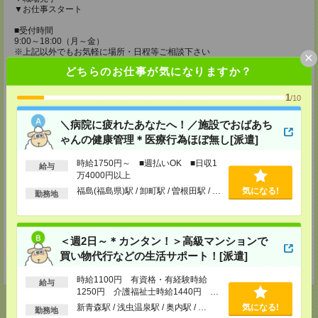
▼お仕事スタート
■受付時間
9:00～18:00（月～金）
※上記以外でもお気軽に場所・日程等ご相談下さい
×
※登録会は面接ではありませんので私服でOK
どちらのお仕事が気になりますか？
登録場所
1
/10
メディカルケア事業部 仙台オフィス
宮城県仙台市青葉区本町1-2-20 KDX仙台ビル4F
＼病院に疲れたあなたへ！／施設でおばあち
TEL：0120-802-179
ゃんの健康管理＊医療行為ほぼ無し[派遣]
MAIL：
tenshoku@nikken-ts.jp
担当：採用担当
時給1750円～ ■週払いOK ■日収1
給与
万4000円以上
メディカルケア事業部 郡山オフィス
福島県郡山市西ノ内二丁目12番8号 古川ビル
福島(福島県)駅 / 卸町駅 / 曽根田駅 / …
気になる!
勤務地
TEL：0120-992-518
MAIL：
tenshoku@nikken-ts.jp
担当：採用担当
＜週2日～＊カンタン！＞高級マンションで
登録交通費
買い物代行などの生活サポート！[派遣]
★今ならご来社登録でQUOカード2000円分をプレゼント中★
時給1100円 有資格・有経験時給
給与
1250円 介護福祉士時給1440円 ■
日払いOK（規定あり）※即日払い不
新青森駅 / 浅虫温泉駅 / 奥内駅 / …
気になる!
勤務地
可