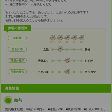
○トイレやお風呂の際の声かけや誘導をしたり
○一緒に体操やゲームを楽しんだり
ちょっとしたことでも「ありがとう」と言われるお仕事です！
まずは利用者さんとお話しして、
名前と顔を覚えることから始めましょうね。
職場の雰囲気
年齢層
20代
30
40
50
60
男女比率
女性
男性
職場の様子
活気あり
しずか
仕事の仕方
テキパキ
コツコツ
募集情報
給与
無資格未経験：時給1200円～ ■週払いOK ■扶養内OK ■日収9600円以