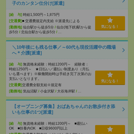
子のカンタン仕分け[派遣]
[給 与]
時給1,500円～1,875円
[交通費]
■ 交通費規定内支給 ※派遣先による
気になる！
[勤務地]
仙台駅から徒歩5分
/
仙台(地下鉄)駅から徒
歩5分
/
北仙台駅から徒歩5分
/
…
＼10年後にも残る仕事／～60代も現役活躍中の職場
へ＊介護[派遣]
[給 与]
無資格未経験：時給1200円～ 経験者：
時給1250円～ ★日払い／週払い制度あり（月払
いも選べます）※稼働開始時は手続き完了次第のお
支払いとなります。
気になる！
[交通費]
交通費全額支給※規定有
[勤務地]
気仙沼駅
/
小金沢駅
/
大谷海岸駅
/
…
【オープニング募集】おばあちゃんのお散歩付き添
いも仕事の1つ[派遣]
[給 与]
無資格未経験：時給1200円～ ■週払い
OK ■扶養内OK ■日収9600円以上