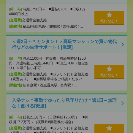
[給 与]
時給1750円～ ■週払いOK ■日収1万
4000円以上
[交通費]
交通費全額支給
気になる！
[勤務地]
福島(福島県)駅
/
卸町駅
/
曽根田駅
/
…
＜週2日～＊カンタン！＞高級マンションで買い物代
行などの生活サポート！[派遣]
[給 与]
時給1100円 有資格・有経験時給1250
円 介護福祉士時給1440円 ■日払いOK（規定あ
り）※即日払い不可
[交通費]
交通費全額支給 ■ガソリン代も全額支給
気になる！
（規定あり） ■無料駐車場もご相談ください
[勤務地]
新青森駅
/
浅虫温泉駅
/
奥内駅
/
…
入浴ナシ＊夜勤でゆったり見守りだけ＊週1日～無理
なく働ける[派遣]
[給 与]
日収2.1万円～（日勤時給1250円） ■月
収例17.2万円～（夜勤月8回勤務の場合）
[交通費]
交通費全額支給 ■ガソリン代も全額支給