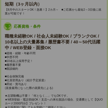
短期（3ヶ月以内）
【8月中のスタートOK！急募！】2カ月～ ■ご応募から最短2～3日後に就
業が可能です！
応募資格・条件
職種未経験OK / 社会人未経験OK / ブランクOK /
10名以上の大量募集 / 履歴書不要 / 40～50代活躍
中 / WEB登録・面接OK
■資格・経験・年齢不問
■学歴不問
■10名以上採用予定！
■履歴書不要
■面談確約
■社会保険完備
■社員登用あり（紹介予定派遣）
■昇給・賞与あり
(直接雇用になった際の就業先による)
★志望動機は不要！「何となく…」でもOKです。
★WEB登録・電話登録OK！支店への来社面談の場合、交通費として【QUO
カード2000円分】プレゼント！
★出張面談に関してもお気軽にご相談ください。