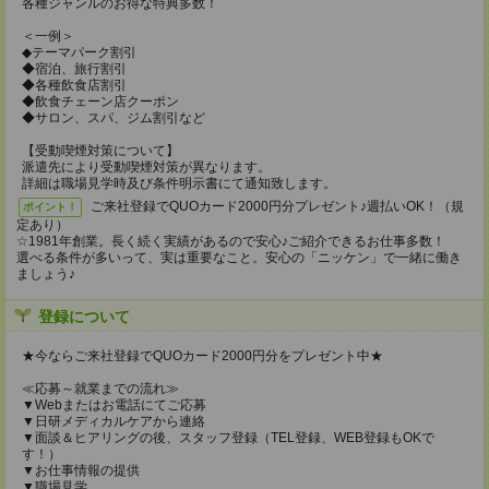
各種ジャンルのお得な特典多数！
＜一例＞
◆テーマパーク割引
◆宿泊、旅行割引
◆各種飲食店割引
◆飲食チェーン店クーポン
◆サロン、スパ、ジム割引など
【受動喫煙対策について】
派遣先により受動喫煙対策が異なります。
詳細は職場見学時及び条件明示書にて通知致します。
ご来社登録でQUOカード2000円分プレゼント♪週払いOK！（規
ポイント！
定あり）
☆1981年創業。長く続く実績があるので安心♪ご紹介できるお仕事多数！
選べる条件が多いって、実は重要なこと。安心の「ニッケン」で一緒に働き
ましょう♪
登録について
★今ならご来社登録でQUOカード2000円分をプレゼント中★
≪応募～就業までの流れ≫
▼Webまたはお電話にてご応募
▼日研メディカルケアから連絡
▼面談＆ヒアリングの後、スタッフ登録（TEL登録、WEB登録もOKで
す！）
▼お仕事情報の提供
▼職場見学