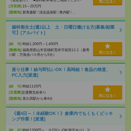
（規定あり） ■無料駐車場もご相談ください
気になる！
[月収例]
15～20万円
[勤務地]
新青森駅
/
浅虫温泉駅
/
奥内駅
/
…
歯科衛生士(週1以上 土・日曜日働ける方)募集/副業
可】[アルバイト]
[給 与]
時給1,300円～1,400円
[勤務地]
福島県郡山市安積町荒井字前田11-1（最寄
気になる！
り駅：万海池バス停から5分）
座り仕事！給与即払いOK！高時給！食品の検査、
PC入力[派遣]
[給 与]
時給1120円
[交通費]
交通費支給有り
気になる！
[勤務地]
喜久田駅から車4分
《週4日～！未経験OK！》倉庫内でもくもくピッキ
ング作業！[派遣]
[給 与]
時給1200円～ ※日払いOK(規定あり) ※