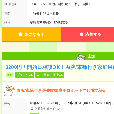
9:00～17:20(実働7時間20分 休憩1時間)
勤務時間
【急募】即日～長期
期間
履歴書不要
/
40～50代活躍中
特徴
気になる！
応募する
未読
3200円＊開始日相談OK！両腕/車輪付き家庭
派遣
ブランクOK
WEB登録・面接OK
両腕/車輪付き最先端家庭用ロボット向け電気設計
時給3200円～3300円 ※月収例 512,000円～528,000円
給与
交通費別途支給あり