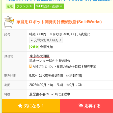
派遣
ブランクOK
WEB登録・面接OK
家庭用ロボット開発向け機械設計(SolidWorks)
時給3000円 ※月収例 480,000円+残業代
給与
交通費別途支給あり
全額支給
交通費
東京都大田区
勤務地
流通センター駅から徒歩5分
AI技術とロボット技術の融合を目指す研究事業
9:00～18:00(実働8時間 休憩1時間)
勤務時間
2026年09月上旬～長期 ※9月～OK！
期間
履歴書不要
/
40～50代活躍中
特徴
気になる！
応募する