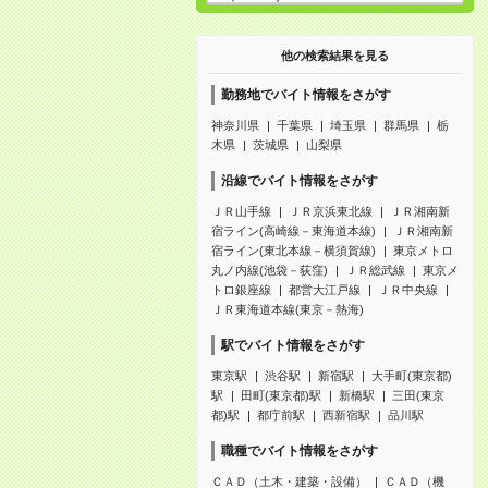
他の検索結果を見る
勤務地でバイト情報をさがす
神奈川県
千葉県
埼玉県
群馬県
栃
木県
茨城県
山梨県
沿線でバイト情報をさがす
ＪＲ山手線
ＪＲ京浜東北線
ＪＲ湘南新
宿ライン(高崎線－東海道本線)
ＪＲ湘南新
宿ライン(東北本線－横須賀線)
東京メトロ
丸ノ内線(池袋－荻窪)
ＪＲ総武線
東京メ
トロ銀座線
都営大江戸線
ＪＲ中央線
ＪＲ東海道本線(東京－熱海)
駅でバイト情報をさがす
東京駅
渋谷駅
新宿駅
大手町(東京都)
駅
田町(東京都)駅
新橋駅
三田(東京
都)駅
都庁前駅
西新宿駅
品川駅
職種でバイト情報をさがす
ＣＡＤ（土木・建築・設備）
ＣＡＤ（機