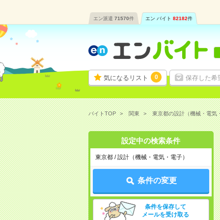
エン派遣
71570
件
エン バイト
82182
件
0
気になるリスト
保存した希
バイトTOP
関東
東京都の設計（機械・電気
設定中の検索条件
東京都 / 設計（機械・電気・電子）
条件の変更
条件を保存して
メールを受け取る