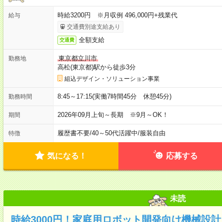
時給3200円 ※月収例 496,000円+残業代
給与
交通費別途支給あり
全額支給
交通費
東京都立川市
勤務地
高松(東京都)駅から徒歩3分
組込デザイン・ソリューション事業
8:45～17:15(実働7時間45分 休憩45分)
勤務時間
2026年09月上旬～長期 ※9月～OK！
期間
履歴書不要
/
40～50代活躍中
/
服装自由
特徴
気になる！
応募する
未読
時給3000円！家庭用ロボット開発向け機械設計！So