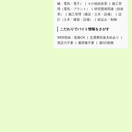
械・電気・電子）
その他技術系
施工管
理（電気・プラント）
研究開発関連（技術
系）
施工管理（建設・土木・設備）
設
計（土木・建築・設備）
組込み・制御
こだわりでバイト情報をさがす
WEB登録・面接OK
交通費別途支給あり
英語力不要
履歴書不要
週5日勤務