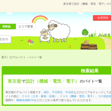
東京都で設計（機械・電気・電子）の
会員登録
エリア変更
関東版
望条件
・電子）のアルバイト・バイト一覧
検索結果
東京都
設計（機械・電気・電子）
で
のバイト一覧
東京都のアルバイト情報です。
港区
、
千代田区
、
中央区
などのエリアをチェックして
イトの他に、
ＣＡＤ（土木・建築・設備）
、
ＣＡＤ（機械・電気・電子）
、
その他技
期間や、
職種未経験OK
などのこだわり条件で絞り込んでいただけます。