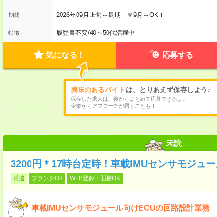
2026年09月上旬～長期 ※9月～OK！
期間
履歴書不要
/
40～50代活躍中
特徴
気になる！
応募する
興味のあるバイト
は、とりあえず保存しよう♪
保存した求人は、後からまとめて応募できるよ。
企業からアプローチが届くことも！
未読
3200円＊17時台定時！車載IMUセンサモジュ
派遣
ブランクOK
WEB登録・面接OK
車載IMUセンサモジュール向けECUの回路設計業務