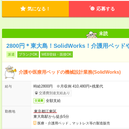
気になる！
応募する
未読
2800円＊東大島！SolidWorks！介護用ベ
派遣
ブランクOK
WEB登録・面接OK
介護や医療用ベッドの機械設計業務(SolidWorks)
時給2800円 ※月収例 410,480円+残業代
給与
交通費別途支給あり
全額支給
交通費
東京都江東区
勤務地
東大島駅から徒歩5分
医療・介護用ベッド，マットレス等の製造販売