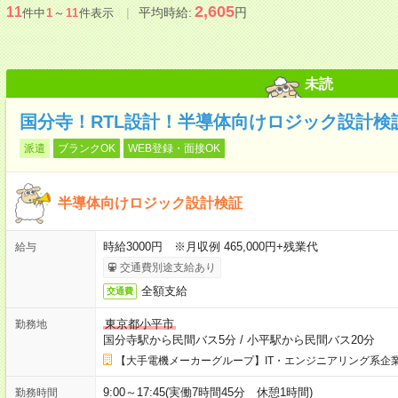
2,605
11
平均時給:
円
件中
1
～
11
件表示
未読
国分寺！RTL設計！半導体向けロジック設計検証
派遣
ブランクOK
WEB登録・面接OK
半導体向けロジック設計検証
時給3000円 ※月収例 465,000円+残業代
給与
交通費別途支給あり
全額支給
交通費
東京都小平市
勤務地
国分寺駅から民間バス5分
/
小平駅から民間バス20分
【大手電機メーカーグループ】IT・エンジニアリング系企
9:00～17:45(実働7時間45分 休憩1時間)
勤務時間