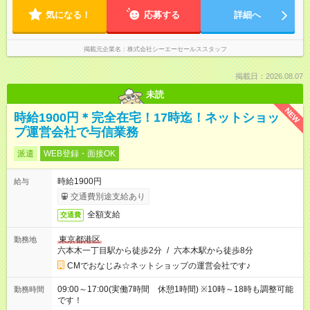
気になる！
応募する
詳細へ
掲載元企業名
株式会社シーエーセールススタッフ
掲載日：2026.08.07
未読
NEW
時給1900円＊完全在宅！17時迄！ネットショッ
プ運営会社で与信業務
派遣
WEB登録・面接OK
時給1900円
給与
交通費別途支給あり
全額支給
交通費
東京都港区
勤務地
六本木一丁目駅から徒歩2分
/
六本木駅から徒歩8分
CMでおなじみ☆ネットショップの運営会社です♪
09:00～17:00(実働7時間 休憩1時間) ※10時～18時も調整可能
勤務時間
です！