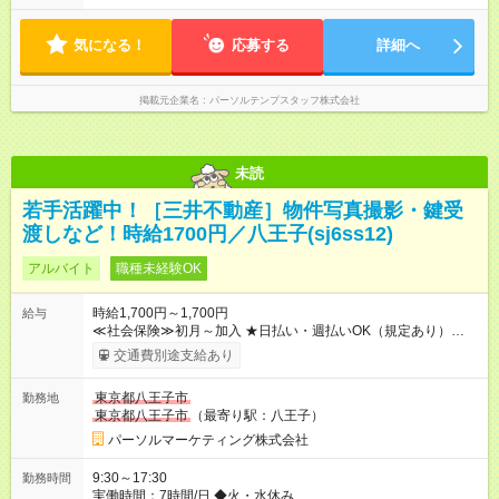
気になる！
応募する
詳細へ
掲載元企業名
パーソルテンプスタッフ株式会社
未読
若手活躍中！［三井不動産］物件写真撮影・鍵受
渡しなど！時給1700円／八王子(sj6ss12)
アルバイト
職種未経験OK
時給1,700円～1,700円
給与
≪社会保険≫初月～加入 ★日払い・週払いOK（規定あり）
【試用期間】試用期間なし
交通費別途支給あり
東京都八王子市
勤務地
東京都八王子市
（最寄り駅：八王子）
パーソルマーケティング株式会社
9:30～17:30
勤務時間
実働時間：7時間/日 ◆火・水休み