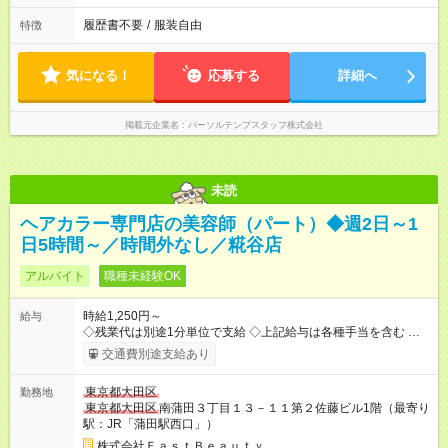
履歴書不要
/
服装自由
特徴
気になる！
応募する
詳細へ
掲載元企業名
パーソルテンプスタッフ株式会社
未読
ヘアカラー専門店の美容師（パート）◆週2日～1
日5時間～／時間外なし／糀谷店
アルバイト
職種未経験OK
時給1,250円～
給与
◇残業代は別途1分単位で支給 ◇上記給与は各種手当を含む ◇毎
月インセンティブポイント付与 ・店舗売上や入客人数などに応
交通費別途支給あり
じてインセンティブポイントを付与 ・ポイントは6ヶ月に一度引
き出し可能 ◇半年に1回の昇給制度（3人に1人以上が昇給） ◇管
東京都大田区
勤務地
理美容師手当あり 研修期間6ヶ月間は以下給与のみ変更あり 時
東京都大田区
南蒲田３丁目１３－１１第２佐藤ビル1階（最寄り
給1230円 ※交通費支給（～500円/日） ※給与に関しては2025年
駅：JR「蒲田駅西口」）
度の最低賃金を反映済み ※各都道府県の施行月より適応、入社
時期によっては変動の可能性あり 詳細は、採用担当へお問い合
株式会社ＦａｓｔＢｅａｕｔｙ