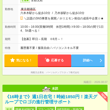
全額支給
交通費
東京都港区
勤務地
六本木駅から徒歩10分
/
乃木坂駅から徒歩10分
＼話題のSNS事業を展開／ホリエモン発信の成長中企業☆★
10:00～16:00(実働5時間 休憩1時間) ※9:00～18:00の間で1日
勤務時間
4、5h選べる！
【急募】即日～長期 ※8月～！
期間
履歴書不要
/
服装自由
/
パソコンスキル不要
特徴
気になる！
応募する
詳細へ
掲載元企業名
パーソルテンプスタッフ株式会社
掲載日：2026.08.07
未読
NEW
《16時まで》週1日在宅！時給1850円！楽天グ
ループでロゴの進行管理サポート
派遣
職種未経験OK
ブランクOK
WEB登録・面接OK