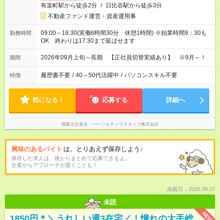
有楽町駅から徒歩2分
/
日比谷駅から徒歩3分
不動産ファンド運営・資産運用事
09:00～16:30(実働6時間30分 休憩1時間) ※始業時間9：30も
勤務時間
OK 終わりは17:30まで延ばせます
2026年09月上旬～長期 【正社員切替実績あり】 ※9月～！
期間
履歴書不要
/
40～50代活躍中
/
パソコンスキル不要
特徴
気になる！
応募する
詳細へ
掲載元企業名
パーソルテンプスタッフ株式会社
興味のあるバイト
は、とりあえず保存しよう♪
保存した求人は、後からまとめて応募できるよ。
企業からアプローチが届くことも！
掲載日：2026.08.07
未読
NEW
1850円＊＼うれしい週3在宅／！憧れの大手総