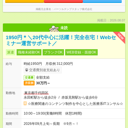
掲載元企業名
パーソルテンプスタッフ株式会社
掲載日：2026.08.07
未読
NEW
1950円＊＼20代中心に活躍！完全在宅！Webセ
ミナー運営サポート／
派遣
職種未経験OK
ブランクOK
WEB登録・面接OK
時給1950円 月収例 312,000円
給与
交通費別途支給あり
全額支給
交通費
30万円～
月収例
東京都千代田区
勤務地
永田町駅から徒歩2分
/
赤坂見附駅から徒歩6分
☆医療関連のコンテンツ制作を中心とした医療系ITコンサル☆
10:00～19:00(実働8時間 休憩1時間)
勤務時間
2026年09月上旬～長期 ※9月～！
期間