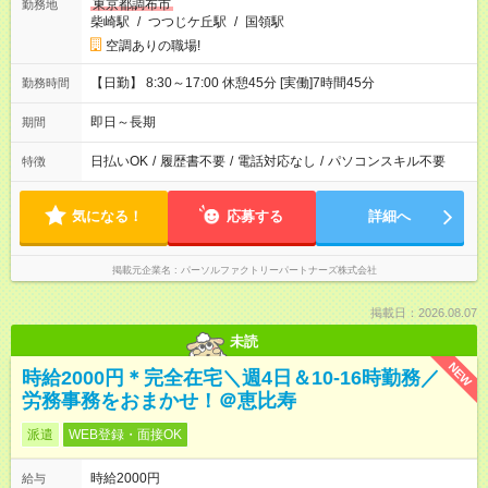
東京都調布市
勤務地
柴崎駅
/
つつじケ丘駅
/
国領駅
空調ありの職場!
【日勤】 8:30～17:00 休憩45分 [実働]7時間45分
勤務時間
即日～長期
期間
日払いOK
/
履歴書不要
/
電話対応なし
/
パソコンスキル不要
特徴
気になる！
応募する
詳細へ
掲載元企業名
パーソルファクトリーパートナーズ株式会社
掲載日：2026.08.07
未読
NEW
時給2000円＊完全在宅＼週4日＆10-16時勤務／
労務事務をおまかせ！＠恵比寿
派遣
WEB登録・面接OK
時給2000円
給与