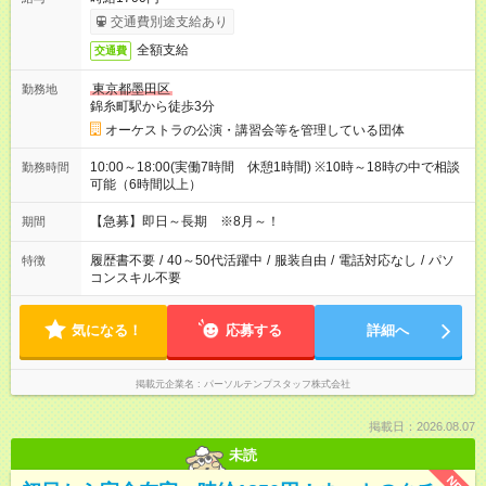
交通費別途支給あり
全額支給
交通費
東京都墨田区
勤務地
錦糸町駅から徒歩3分
オーケストラの公演・講習会等を管理している団体
10:00～18:00(実働7時間 休憩1時間) ※10時～18時の中で相談
勤務時間
可能（6時間以上）
【急募】即日～長期 ※8月～！
期間
履歴書不要
/
40～50代活躍中
/
服装自由
/
電話対応なし
/
パソ
特徴
コンスキル不要
気になる！
応募する
詳細へ
掲載元企業名
パーソルテンプスタッフ株式会社
掲載日：2026.08.07
未読