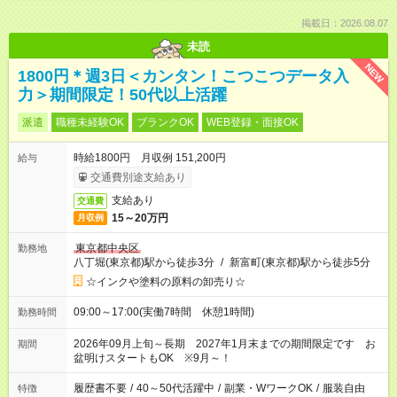
掲載日：2026.08.07
未読
NEW
1800円＊週3日＜カンタン！こつこつデータ入
力＞期間限定！50代以上活躍
派遣
職種未経験OK
ブランクOK
WEB登録・面接OK
時給1800円 月収例 151,200円
給与
交通費別途支給あり
支給あり
交通費
15～20万円
月収例
東京都中央区
勤務地
八丁堀(東京都)駅から徒歩3分
/
新富町(東京都)駅から徒歩5分
☆インクや塗料の原料の卸売り☆
09:00～17:00(実働7時間 休憩1時間)
勤務時間
2026年09月上旬～長期 2027年1月末までの期間限定です お
期間
盆明けスタートもOK ※9月～！
履歴書不要
/
40～50代活躍中
/
副業・WワークOK
/
服装自由
特徴