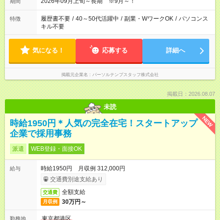
2026年09月上旬～長期 ※9月～！
期間
履歴書不要
/
40～50代活躍中
/
副業・WワークOK
/
パソコンス
特徴
キル不要
気になる！
応募する
詳細へ
掲載元企業名
パーソルテンプスタッフ株式会社
掲載日：2026.08.07
未読
NEW
時給1950円＊人気の完全在宅！スタートアップ
企業で採用事務
派遣
WEB登録・面接OK
時給1950円 月収例 312,000円
給与
交通費別途支給あり
全額支給
交通費
30万円～
月収例
東京都港区
勤務地