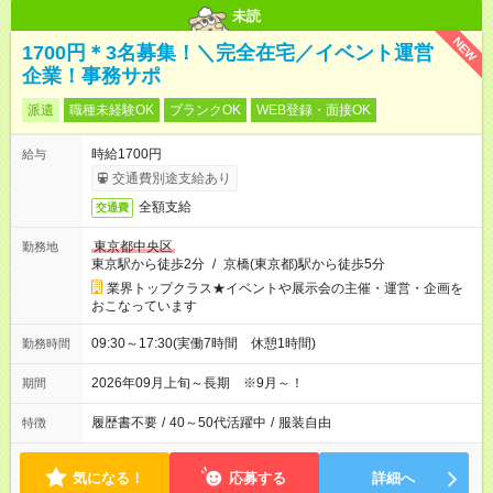
未読
NEW
1700円＊3名募集！＼完全在宅／イベント運営
企業！事務サポ
派遣
職種未経験OK
ブランクOK
WEB登録・面接OK
時給1700円
給与
交通費別途支給あり
全額支給
交通費
東京都中央区
勤務地
東京駅から徒歩2分
/
京橋(東京都)駅から徒歩5分
業界トップクラス★イベントや展示会の主催・運営・企画を
おこなっています
09:30～17:30(実働7時間 休憩1時間)
勤務時間
2026年09月上旬～長期 ※9月～！
期間
履歴書不要
/
40～50代活躍中
/
服装自由
特徴
気になる！
応募する
詳細へ