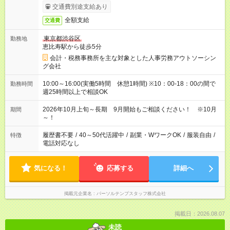
交通費別途支給あり
全額支給
交通費
東京都渋谷区
勤務地
恵比寿駅から徒歩5分
会計・税務事務所を主な対象とした人事労務アウトソーシン
グ会社
10:00～16:00(実働5時間 休憩1時間) ※10：00-18：00の間で
勤務時間
週25時間以上で相談OK
2026年10月上旬～長期 9月開始もご相談ください！ ※10月
期間
～！
履歴書不要
/
40～50代活躍中
/
副業・WワークOK
/
服装自由
/
特徴
電話対応なし
気になる！
応募する
詳細へ
掲載元企業名
パーソルテンプスタッフ株式会社
掲載日：2026.08.07
未読