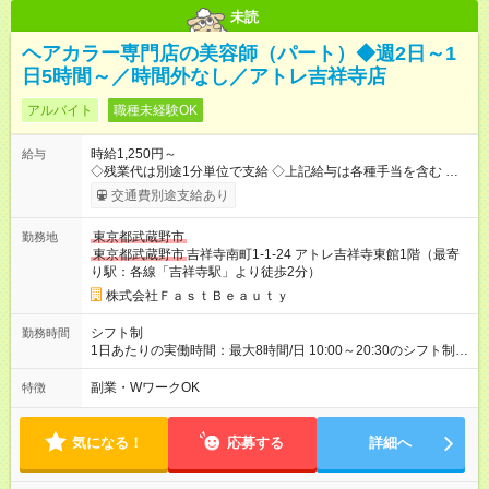
未読
ヘアカラー専門店の美容師（パート）◆週2日～1
日5時間～／時間外なし／アトレ吉祥寺店
アルバイト
職種未経験OK
時給1,250円～
給与
◇残業代は別途1分単位で支給 ◇上記給与は各種手当を含む ◇毎
月インセンティブポイント付与 ・店舗売上や入客人数などに応
交通費別途支給あり
じてインセンティブポイントを付与 ・ポイントは6ヶ月に一度引
き出し可能 ◇半年に1回の昇給制度（3人に1人以上が昇給） ◇管
東京都武蔵野市
勤務地
理美容師手当あり 研修期間6ヶ月間は以下給与のみ変更あり 時
東京都武蔵野市
吉祥寺南町1-1-24 アトレ吉祥寺東館1階（最寄
給1230円 ※交通費支給（～500円/日） ※給与に関しては2025年
り駅：各線「吉祥寺駅」より徒歩2分）
度の最低賃金を反映済み ※各都道府県の施行月より適応、入社
時期によっては変動の可能性あり 詳細は、採用担当へお問い合
株式会社ＦａｓｔＢｅａｕｔｙ
わせください 【試用期間】試用期間なし
シフト制
勤務時間
1日あたりの実働時間：最大8時間/日 10:00～20:30のシフト制
週2日～、1日5時間～OK シフトはご希望を伺いながら相談のう
え決定します 扶養内勤務・ダブルワークOK
副業・WワークOK
特徴
気になる！
応募する
詳細へ