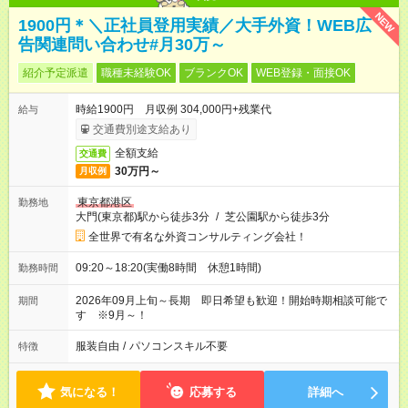
NEW
1900円＊＼正社員登用実績／大手外資！WEB広
告関連問い合わせ#月30万～
紹介予定派遣
職種未経験OK
ブランクOK
WEB登録・面接OK
時給1900円 月収例 304,000円+残業代
給与
交通費別途支給あり
全額支給
交通費
30万円～
月収例
東京都港区
勤務地
大門(東京都)駅から徒歩3分
/
芝公園駅から徒歩3分
全世界で有名な外資コンサルティング会社！
09:20～18:20(実働8時間 休憩1時間)
勤務時間
2026年09月上旬～長期 即日希望も歓迎！開始時期相談可能で
期間
す ※9月～！
服装自由
/
パソコンスキル不要
特徴
気になる！
応募する
詳細へ