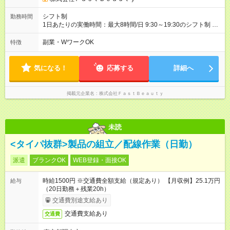
わせください 【試用期間】試用期間なし
シフト制
勤務時間
1日あたりの実働時間：最大8時間/日 9:30～19:30のシフト制 週
2日～、1日5時間～OK シフトはご希望を伺いながら相談のうえ
決定します 扶養内勤務・ダブルワークOK
副業・WワークOK
特徴
気になる！
応募する
詳細へ
掲載元企業名
株式会社ＦａｓｔＢｅａｕｔｙ
未読
<タイパ抜群>製品の組立／配線作業（日勤）
派遣
ブランクOK
WEB登録・面接OK
時給1500円 ※交通費全額支給（規定あり） 【月収例】25.1万円
給与
（20日勤務＋残業20h）
交通費別途支給あり
交通費支給あり
交通費