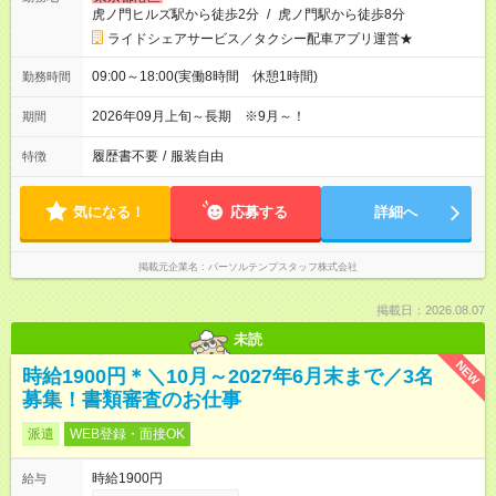
虎ノ門ヒルズ駅から徒歩2分
/
虎ノ門駅から徒歩8分
ライドシェアサービス／タクシー配車アプリ運営★
09:00～18:00(実働8時間 休憩1時間)
勤務時間
2026年09月上旬～長期 ※9月～！
期間
履歴書不要
/
服装自由
特徴
気になる！
応募する
詳細へ
掲載元企業名
パーソルテンプスタッフ株式会社
掲載日：2026.08.07
未読
NEW
時給1900円＊＼10月～2027年6月末まで／3名
募集！書類審査のお仕事
派遣
WEB登録・面接OK
時給1900円
給与