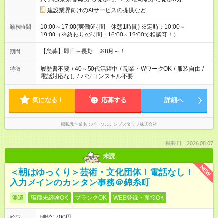
建設業界向けのAIサービスの提供など
10:00～17:00(実働6時間 休憩1時間) ※定時：10:00～
勤務時間
19:00（※終わりの時間：16:00～19:00で相談可！）
【急募】即日～長期 ※8月～！
期間
履歴書不要
/
40～50代活躍中
/
副業・WワークOK
/
服装自由
/
特徴
電話対応なし
/
パソコンスキル不要
気になる！
応募する
詳細へ
掲載元企業名
パーソルテンプスタッフ株式会社
掲載日：2026.08.07
未読
NEW
＜朝はゆっくり＞芸術・文化団体！電話なし！
入力メインのカンタン事務＠錦糸町
派遣
職種未経験OK
ブランクOK
WEB登録・面接OK
時給1700円
給与