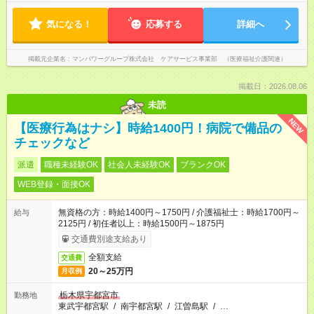
気になる！
応募する
詳細へ
掲載元企業名
マンパワーグループ株式会社 ケアサービス事業部 （医療福祉介護関連）
掲載日：2026.08.06
未読
NEW
【医療行為はナシ】時給1400円！病院で備品の
チェックなど
派遣
職種未経験OK
社会人未経験OK
ブランクOK
WEB登録・面接OK
無資格の方：時給1400円～1750円 / 介護福祉士：時給1700円～
給与
2125円 / 初任者以上：時給1500円～1875円
交通費別途支給あり
全額支給
交通費
20～25万円
月収例
栃木県宇都宮市
勤務地
東武宇都宮駅
/
南宇都宮駅
/
江曽島駅
/
…