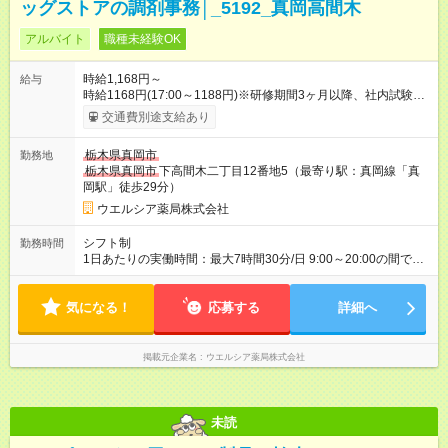
ッグストアの調剤事務│_5192_真岡高間木
アルバイト
職種未経験OK
時給1,168円～
給与
時給1168円(17:00～1188円)※研修期間3ヶ月以降、社内試験に
よる更新判定あり 社内試験合格後、時給＋50～100円の昇給あ
交通費別途支給あり
り （大学生は＋20円） 試用期間あり：入社日から3ヶ月間／本
採用と待遇は変わりません。 【試用期間】試用期間あり 試用期
栃木県真岡市
勤務地
間の長さ：3ヶ月 雇用形態、給与は本採用時と同じです。
栃木県真岡市
下高間木二丁目12番地5（最寄り駅：真岡線「真
岡駅」徒歩29分）
ウエルシア薬局株式会社
シフト制
勤務時間
1日あたりの実働時間：最大7時間30分/日 9:00～20:00の間で1
日7.5時間の勤務 ☆週4～5日の勤務 ※勤務曜日応相談 ☆未経
験・無資格可
気になる！
応募する
詳細へ
掲載元企業名
ウエルシア薬局株式会社
未読