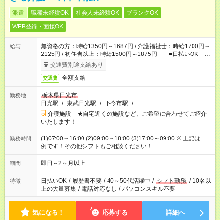
派遣
職種未経験OK
社会人未経験OK
ブランクOK
WEB登録・面接OK
無資格の方：時給1350円～1687円 / 介護福祉士：時給1700円～
給与
2125円 / 初任者以上：時給1500円～1875円 ■日払いOK ■
日収例：1万800円（時給1350円×8h）
交通費別途支給あり
全額支給
交通費
栃木県日光市
勤務地
日光駅
/
東武日光駅
/
下今市駅
/
…
介護施設 ★自宅近くの施設など、ご希望に合わせてご紹介
いたします！
(1)07:00～16:00 (2)09:00～18:00 (3)17:00～09:00 ※ 上記は一
勤務時間
例です！その他シフトもご相談ください！
即日～2ヶ月以上
期間
日払いOK
/
履歴書不要
/
40～50代活躍中
/
シフト勤務
/
10名以
特徴
上の大量募集
/
電話対応なし
/
パソコンスキル不要
気になる！
応募する
詳細へ