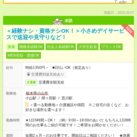
掲載日：2026.08.07
未読
NEW
＜経験ナシ・資格ナシOK！＞小さめデイサービ
スで送迎や見守りなど！
派遣
職種未経験OK
社会人未経験OK
大学生歓迎
ブランクOK
WEB登録・面接OK
時給1350円～ ■日払いOK（規定あり）
給与
交通費別途支給あり
交通費全額支給
交通費
栃木県小山市
勤務地
小山駅
/
間々田駅
/
思川駅
＜選べる勤務地＞介護施設や病院 ※ご自宅の近くなど、お
好きな場所を選べます！
★1日5時間～OK！ （例）9:00～18:00のあいだ もちろん1日8時
勤務時間
間のお仕事もご紹介可能です！ご希望をお聞かせください！ ★
家庭の都合でお休みが必要な場合も遠慮なくご相談ください。
※週最低15時間以上の勤務が必要です
短期2ヵ月～のお仕事です。開始日はご相談ください！ ★急募
期間