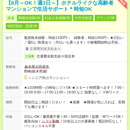
NEW
【8月～OK！週3日～】ホテルライクな高齢者
マンションで生活サポート＊時短OK
派遣
職種未経験OK
社会人未経験OK
大学生歓迎
ブランクOK
WEB登録・面接OK
無資格未経験：時給1330円～ 経験者：時給1450円～★日払い
給与
／週払い制度あり（月払いも選べます）※稼働開始時は手続き完
了次第のお支払いとなります。
交通費別途支給あり
交通費全額支給※規定有
交通費
栃木県大田原市
勤務地
野崎(栃木県)駅
＜シニア向けマンション＞
★1日5時間～の時短シフトOK ★スタート時間選べます！ 7:00～
勤務時間
16:00 9:00～17:00 11:00～19:00 など 残業なし！ ※Wワークの
場合、他のお仕事と合わせ週40時間超の就業はご案内できませ
ん ※法令に基づき、週20時間以上勤務は社会保険への加入対象
開始日はご相談ください！ ★急募 ★職場が気に入れば、長期
期間
となります ※労働者派遣法（日雇い派遣の原則禁止）により、
でも働けます！
短時間・短期間の就業はご案内が難しい場合があります
日払いOK
/
履歴書不要
/
40～50代活躍中
/
副業・WワークOK
/
特徴
服装自由
/
シフト勤務
/
10名以上の大量募集
/
電話対応なし
/
パソコンスキル不要