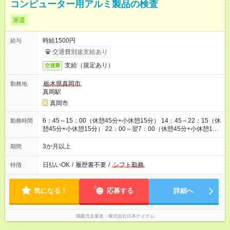
コンピューター用アルミ製品の検査
派遣
時給1500円
給与
交通費別途支給あり
支給（規定あり）
交通費
栃木県真岡市
勤務地
真岡駅
真岡市
6：45～15：00（休憩45分+小休憩15分） 14：45～22：15（休
勤務時間
憩45分+小休憩15分） 22：00～翌7：00（休憩45分+小休憩15
分） ※残業は基本なし
3か月以上
期間
日払いOK
/
履歴書不要
/
シフト勤務
特徴
気になる！
応募する
詳細へ
掲載元企業名
株式会社日本ケイテム