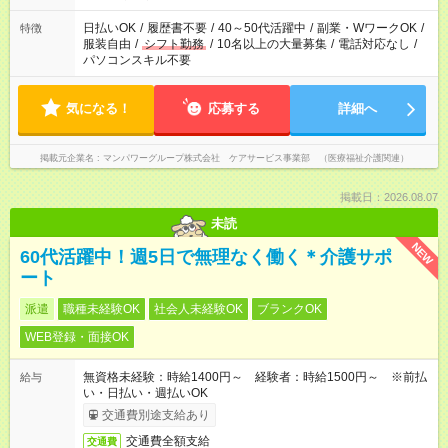
短時間・短期間の就業はご案内が難しい場合があります
日払いOK
/
履歴書不要
/
40～50代活躍中
/
副業・WワークOK
/
特徴
服装自由
/
シフト勤務
/
10名以上の大量募集
/
電話対応なし
/
パソコンスキル不要
気になる！
応募する
詳細へ
掲載元企業名
マンパワーグループ株式会社 ケアサービス事業部 （医療福祉介護関連）
掲載日：2026.08.07
未読
NEW
60代活躍中！週5日で無理なく働く＊介護サポ
ート
派遣
職種未経験OK
社会人未経験OK
ブランクOK
WEB登録・面接OK
無資格未経験：時給1400円～ 経験者：時給1500円～ ※前払
給与
い・日払い・週払いOK
交通費別途支給あり
交通費全額支給
交通費