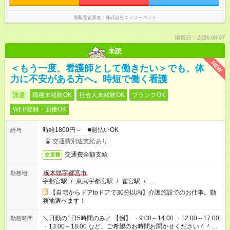
掲載元企業名
株式会社ニッソーネット
掲載日：2026.08.07
未読
NEW
＜もう一度、看護師として働きたい＞でも、体
力に不安がある方へ。時短で働く看護
派遣
職種未経験OK
社会人未経験OK
ブランクOK
WEB登録・面接OK
時給1800円～ ■週払いOK
給与
交通費別途支給あり
交通費全額支給
交通費
栃木県宇都宮市
勤務地
宇都宮駅
/
東武宇都宮駅
/
雀宮駅
/
…
【自宅からドアtoドアで30分以内】介護施設でのお仕事。勤
務地選べます！
＼日勤の1日5時間のみ／ 【例】 ・9:00～14:00 ・12:00～17:00
勤務時間
・13:00～18:00 など、ご希望のお時間お聞かせください＾＾