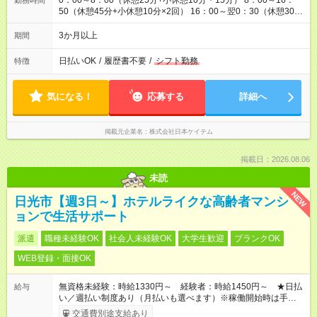
0：00～8：00（休憩25分+小休憩10分・15分） 8：00～16：
勤務時間
50（休憩45分+小休憩10分×2回） 16：00～翌0：30（休憩30分
+小休憩15分） ※生産状況により月0～20時間程度残業あり
3か月以上
期間
日払いOK
/
履歴書不要
/
シフト勤務
特徴
気になる！
応募する
詳細へ
掲載元企業名
株式会社日本ケイテム
掲載日：2026.08.06
未読
NEW
日光市【週3日～】ホテルライクな高齢者マンシ
ョンで生活サポート
派遣
職種未経験OK
社会人未経験OK
大学生歓迎
ブランクOK
WEB登録・面接OK
無資格未経験：時給1330円～ 経験者：時給1450円～ ★日払
給与
い／週払い制度あり（月払いも選べます）※稼働開始時は手続き
完了次第のお支払いとなります。
交通費別途支給あり