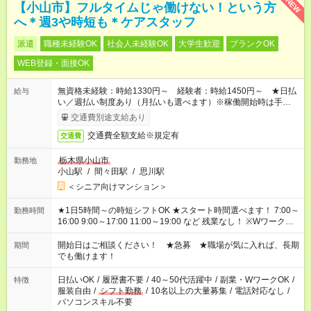
NEW
【小山市】フルタイムじゃ働けない！という方
へ＊週3や時短も＊ケアスタッフ
派遣
職種未経験OK
社会人未経験OK
大学生歓迎
ブランクOK
WEB登録・面接OK
無資格未経験：時給1330円～ 経験者：時給1450円～ ★日払
給与
い／週払い制度あり（月払いも選べます）※稼働開始時は手続き
完了次第のお支払いとなります。
交通費別途支給あり
交通費全額支給※規定有
交通費
栃木県小山市
勤務地
小山駅
/
間々田駅
/
思川駅
＜シニア向けマンション＞
★1日5時間～の時短シフトOK ★スタート時間選べます！ 7:00～
勤務時間
16:00 9:00～17:00 11:00～19:00 など 残業なし！ ※Wワークの
場合、他のお仕事と合わせ週40時間超の就業はご案内できませ
ん ※法令に基づき、週20時間以上勤務は社会保険への加入対象
開始日はご相談ください！ ★急募 ★職場が気に入れば、長期
期間
となります ※労働者派遣法（日雇い派遣の原則禁止）により、
でも働けます！
短時間・短期間の就業はご案内が難しい場合があります
日払いOK
/
履歴書不要
/
40～50代活躍中
/
副業・WワークOK
/
特徴
服装自由
/
シフト勤務
/
10名以上の大量募集
/
電話対応なし
/
パソコンスキル不要