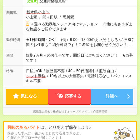
交通費全額支給
交通費
栃木県小山市
勤務地
小山駅
/
間々田駅
/
思川駅
＜選べる勤務地＞シニア向けマンション ※他にもさまざま
な施設をご紹介できます！
★1日5時間～OK！ （例）9:00～18:00のあいだ もちろん1日8時
勤務時間
間のお仕事もご紹介可能です！ご希望をお聞かせください！★家
庭の都合でお休みが必要な場合も遠慮なくご相談ください。 ※
週最低15時間以上の勤務が必要です
短期2ヵ月～のお仕事です。開始日はご相談ください！ ★急募
期間
です！
日払いOK
/
履歴書不要
/
40～50代活躍中
/
服装自由
/
特徴
シフト勤務
/
10名以上の大量募集
/
電話対応なし
/
パソコンス
キル不要
気になる！
応募する
詳細へ
掲載元企業名
株式会社ネオキャリア ナイス！介護事業部
興味のあるバイト
は、とりあえず保存しよう♪
保存した求人は、後からまとめて応募できるよ。
企業からアプローチが届くことも！