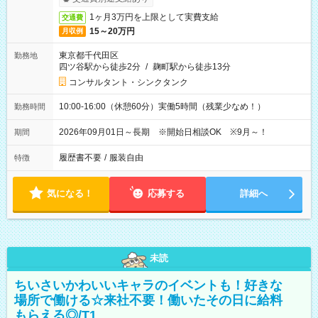
1ヶ月3万円を上限として実費支給
交通費
15～20万円
月収例
東京都千代田区
勤務地
四ツ谷駅から徒歩2分
/
麹町駅から徒歩13分
コンサルタント・シンクタンク
10:00-16:00（休憩60分）実働5時間（残業少なめ！）
勤務時間
2026年09月01日～長期 ※開始日相談OK ※9月～！
期間
履歴書不要
/
服装自由
特徴
気になる！
応募する
詳細へ
未読
ちいさいかわいいキャラのイベントも！好きな
場所で働ける☆来社不要！働いたその日に給料
もらえる◎/T1