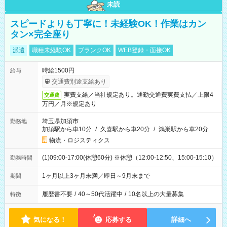
未読
スピードよりも丁寧に！未経験OK！作業はカン
タン×完全座り
派遣
職種未経験OK
ブランクOK
WEB登録・面接OK
時給1500円
給与
交通費別途支給あり
実費支給／当社規定あり。通勤交通費実費支払／上限4
交通費
万円／月※規定あり
埼玉県加須市
勤務地
加須駅から車10分
/
久喜駅から車20分
/
鴻巣駅から車20分
物流・ロジスティクス
(1)09:00-17:00(休憩60分) ※休憩（12:00-12:50、15:00-15:10）
勤務時間
1ヶ月以上3ヶ月未満／即日～9月末まで
期間
履歴書不要
/
40～50代活躍中
/
10名以上の大量募集
特徴
気になる！
応募する
詳細へ