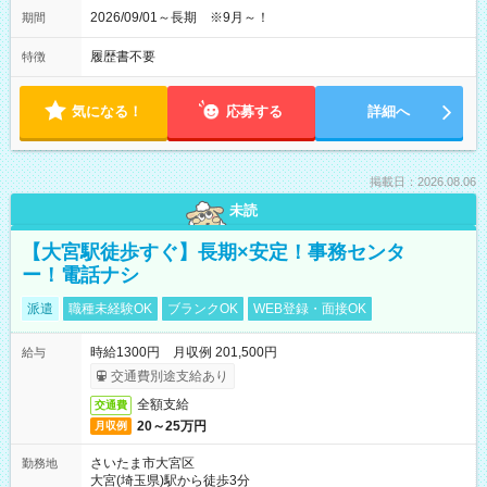
2026/09/01～長期 ※9月～！
期間
履歴書不要
特徴
気になる！
応募する
詳細へ
掲載日：2026.08.06
未読
【大宮駅徒歩すぐ】長期×安定！事務センタ
ー！電話ナシ
派遣
職種未経験OK
ブランクOK
WEB登録・面接OK
時給1300円 月収例 201,500円
給与
交通費別途支給あり
全額支給
交通費
20～25万円
月収例
さいたま市大宮区
勤務地
大宮(埼玉県)駅から徒歩3分