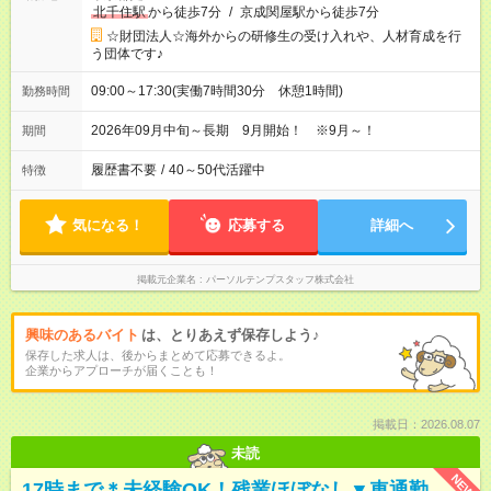
北千住駅
から徒歩7分
/
京成関屋駅から徒歩7分
☆財団法人☆海外からの研修生の受け入れや、人材育成を行
う団体です♪
09:00～17:30(実働7時間30分 休憩1時間)
勤務時間
2026年09月中旬～長期 9月開始！ ※9月～！
期間
履歴書不要
/
40～50代活躍中
特徴
気になる！
応募する
詳細へ
掲載元企業名
パーソルテンプスタッフ株式会社
興味のあるバイト
は、とりあえず保存しよう♪
保存した求人は、後からまとめて応募できるよ。
企業からアプローチが届くことも！
掲載日：2026.08.07
未読
NEW
17時まで＊未経験OK！残業ほぼなし▼車通勤