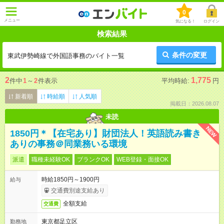
0
メニュー
気になる！
ログイン
検索結果
条件の変更
東武伊勢崎線で外国語事務のバイト一覧
2
1,775
件中
1
～
2
件表示
平均時給:
円
新着順
時給順
人気順
掲載日：2026.08.07
未読
NEW
1850円＊【在宅あり】財団法人！英語読み書き
ありの事務＠同業務いる環境
派遣
職種未経験OK
ブランクOK
WEB登録・面接OK
時給1850円～1900円
給与
交通費別途支給あり
全額支給
交通費
東京都足立区
勤務地