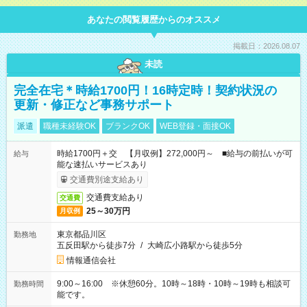
あなたの閲覧履歴からのオススメ
掲載日：2026.08.07
未読
完全在宅＊時給1700円！16時定時！契約状況の
更新・修正など事務サポート
派遣
職種未経験OK
ブランクOK
WEB登録・面接OK
時給1700円＋交 【月収例】272,000円～ ■給与の前払いが可
給与
能な速払いサービスあり
交通費別途支給あり
交通費支給あり
交通費
25～30万円
月収例
東京都品川区
勤務地
五反田駅から徒歩7分
/
大崎広小路駅から徒歩5分
情報通信会社
9:00～16:00 ※休憩60分。10時～18時・10時～19時も相談可
勤務時間
能です。