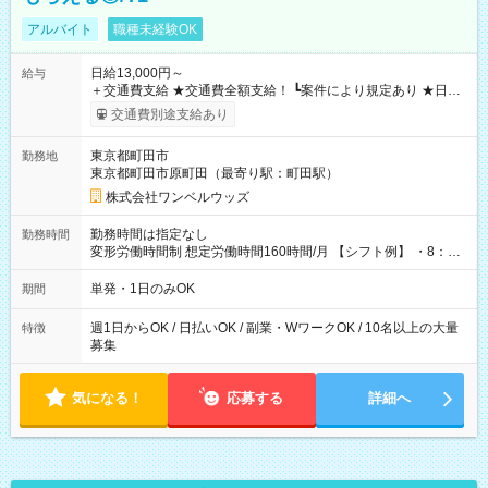
アルバイト
職種未経験OK
日給13,000円～
給与
＋交通費支給 ★交通費全額支給！ ┗案件により規定あり ★日払
いOK！（規定あり） ┗働いたその日に現金GET♪ お仕事後はコ
交通費別途支給あり
ンビニATMから 日払い分を引き落とせます！ 【試用期間】試
用期間なし
東京都町田市
勤務地
東京都町田市原町田（最寄り駅：町田駅）
株式会社ワンベルウッズ
勤務時間は指定なし
勤務時間
変形労働時間制 想定労働時間160時間/月 【シフト例】 ・8：00
～21：00
単発・1日のみOK
期間
週1日からOK / 日払いOK / 副業・WワークOK / 10名以上の大量
特徴
募集
気になる！
応募する
詳細へ