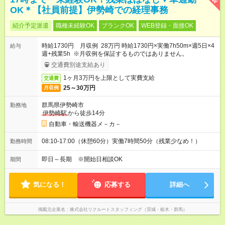
OK＊【社員前提】伊勢崎での経理事務
紹介予定派遣
職種未経験OK
ブランクOK
WEB登録・面接OK
時給1730円 月収例 28万円 時給1730円×実働7h50m×週5日×4
給与
週+残業5h ※月収例を保証するものではありません。
交通費別途支給あり
1ヶ月3万円を上限として実費支給
交通費
25～30万円
月収例
群馬県伊勢崎市
勤務地
伊勢崎駅
から徒歩14分
自動車・輸送機器メ－カ－
08:10-17:00（休憩60分）実働7時間50分（残業少なめ！）
勤務時間
即日～長期 ※開始日相談OK
期間
気になる！
応募する
詳細へ
掲載元企業名
株式会社リクルートスタッフィング（茨城・栃木・群馬）