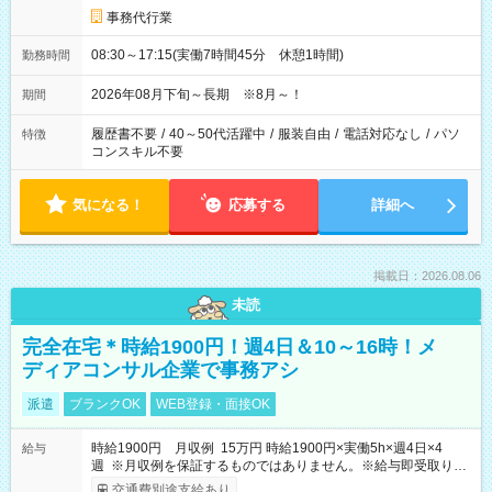
事務代行業
08:30～17:15(実働7時間45分 休憩1時間)
勤務時間
2026年08月下旬～長期 ※8月～！
期間
履歴書不要
/
40～50代活躍中
/
服装自由
/
電話対応なし
/
パソ
特徴
コンスキル不要
気になる！
応募する
詳細へ
掲載日：2026.08.06
未読
完全在宅＊時給1900円！週4日＆10～16時！メ
ディアコンサル企業で事務アシ
派遣
ブランクOK
WEB登録・面接OK
時給1900円 月収例 15万円 時給1900円×実働5h×週4日×4
給与
週 ※月収例を保証するものではありません。※給与即受取りサ
ービス利用可（利用条件有）
交通費別途支給あり