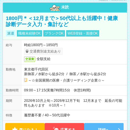
未読
1800円＊＜12月まで＞50代以上も活躍中！健康
診断データ入力・集計など
派遣
職種未経験OK
ブランクOK
WEB登録・面接OK
時給1800円～1850円
給与
交通費別途支給あり
全額支給
交通費
東京都千代田区
勤務地
新御茶ノ水駅から徒歩2分
/
御茶ノ水駅から徒歩2分
～☆全国展開の医療・介護リーディング企業☆～
09:00～17:15(実働7時間15分 休憩1時間)
勤務時間
2026年10月上旬～2026年12月下旬 12月末まで 延長の可能
期間
性もあります ※10月～！
履歴書不要
/
40～50代活躍中
特徴
気になる！
応募する
詳細へ