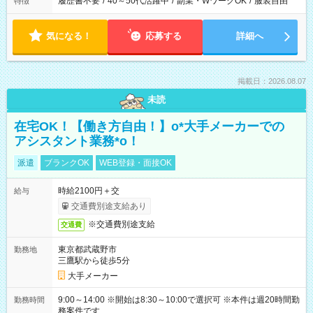
履歴書不要
/
40～50代活躍中
/
副業・WワークOK
/
服装自由
特徴
気になる！
応募する
詳細へ
掲載日：2026.08.07
未読
在宅OK！【働き方自由！】o*大手メーカーでの
アシスタント業務*o！
派遣
ブランクOK
WEB登録・面接OK
時給2100円＋交
給与
交通費別途支給あり
※交通費別途支給
交通費
東京都武蔵野市
勤務地
三鷹駅から徒歩5分
大手メーカー
9:00～14:00 ※開始は8:30～10:00で選択可 ※本件は週20時間勤
勤務時間
務案件です