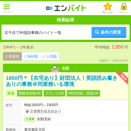
0
メニュー
気になる！
ログイン
検索結果
条件の変更
北千住で外国語事務のバイト一覧
1
1,850
件中
1
～
1
件表示
平均時給:
円
新着順
時給順
人気順
掲載日：2026.08.07
未読
NEW
1850円＊【在宅あり】財団法人！英語読み書き
ありの事務＠同業務いる環境
派遣
職種未経験OK
ブランクOK
WEB登録・面接OK
時給1850円～1900円
給与
交通費別途支給あり
全額支給
交通費
東京都足立区
勤務地