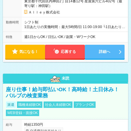
東京都千代田区内神田2丁目14番12号 星屋第六ビル402号（最
寄り駅：神田駅）
Ａｌｌｅｙ株式会社
シフト制
勤務時間
1日あたりの実働時間：最大5時間/日 11:00-19:00 └1日あたりの
実働時間：1-5時間 └上記の時間帯内であれば、いつでも勤務可
能！ └平日・土曜日の中で、お好きな曜日でご勤務いただけま
週1日からOK / 日払いOK / 副業・WワークOK
特徴
す！ 【シフト例】 ・11:00～14:00 ・16:30～19:00 ・13:00～
18:00 などのように、自由な働き方が可能なお仕事です！
気になる！
応募する
詳細へ
未読
座り仕事！給与即払いOK！高時給！土日休み！
バルブの検査業務
派遣
職種未経験OK
社会人未経験OK
ブランクOK
WEB登録・面接OK
時給1350円
給与