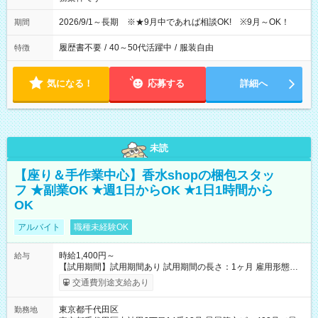
2026/9/1～長期 ※★9月中であれば相談OK! ※9月～OK！
期間
履歴書不要
/
40～50代活躍中
/
服装自由
特徴
気になる！
応募する
詳細へ
未読
【座り＆手作業中心】香水shopの梱包スタッ
フ ★副業OK ★週1日からOK ★1日1時間から
OK
アルバイト
職種未経験OK
時給1,400円～
給与
【試用期間】試用期間あり 試用期間の長さ：1ヶ月 雇用形態、
給与は本採用時と同じです。
交通費別途支給あり
東京都千代田区
勤務地