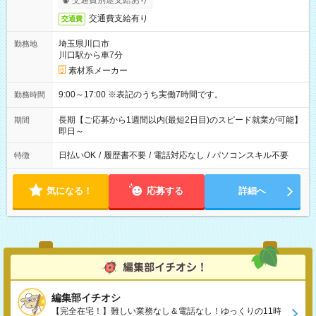
交通費別途支給あり
交通費支給有り
交通費
埼玉県川口市
勤務地
川口駅から車7分
素材系メーカー
9:00～17:00 ※表記のうち実働7時間です。
勤務時間
長期【ご応募から1週間以内(最短2日目)のスピード就業が可能】
期間
即日～
日払いOK
/
履歴書不要
/
電話対応なし
/
パソコンスキル不要
特徴
気になる！
応募する
詳細へ
編集部イチオシ
【完全在宅！】難しい業務なし＆電話なし！ゆっくりの11時