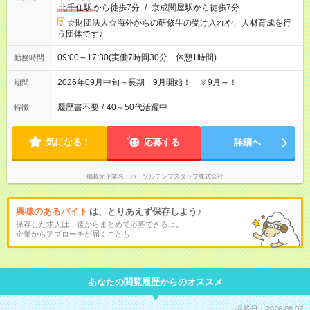
北千住駅
から徒歩7分
/
京成関屋駅から徒歩7分
☆財団法人☆海外からの研修生の受け入れや、人材育成を行
う団体です♪
09:00～17:30(実働7時間30分 休憩1時間)
勤務時間
2026年09月中旬～長期 9月開始！ ※9月～！
期間
履歴書不要
/
40～50代活躍中
特徴
気になる！
応募する
詳細へ
掲載元企業名
パーソルテンプスタッフ株式会社
興味のあるバイト
は、とりあえず保存しよう♪
保存した求人は、後からまとめて応募できるよ。
企業からアプローチが届くことも！
あなたの閲覧履歴からのオススメ
掲載日：2026.08.07