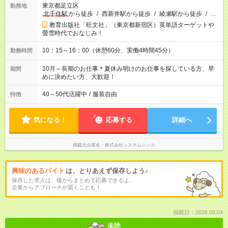
東京都足立区
勤務地
北千住駅
から徒歩
/
西新井駅から徒歩
/
綾瀬駅から徒歩
/
…
教育出版社「旺文社」（東京都新宿区）英単語ターゲットや
螢雪時代でおなじみ！
10：15～16：00（休憩60分、実働4時間45分）
勤務時間
10月～長期のお仕事＊夏休み明けのお仕事を探している方、早
期間
めに決めたい方、大歓迎！
40～50代活躍中
/
服装自由
特徴
気になる！
応募する
詳細へ
掲載元企業名
株式会社システムシンク
興味のあるバイト
は、とりあえず保存しよう♪
保存した求人は、後からまとめて応募できるよ。
企業からアプローチが届くことも！
掲載日：2026.08.04
未読