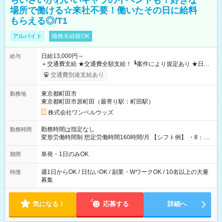
ちいさいかわいいキャラのイベントも！好きな
場所で働ける☆来社不要！働いたその日に給料
もらえる◎/T1
アルバイト
職種未経験OK
日給13,000円～
給与
＋交通費支給 ★交通費全額支給！ ┗案件により規定あり ★日払
いOK！（規定あり） ┗働いたその日に現金GET♪ お仕事後はコ
交通費別途支給あり
ンビニATMから 日払い分を引き落とせます！ 【試用期間】試
用期間なし
東京都町田市
勤務地
東京都町田市原町田（最寄り駅：町田駅）
株式会社ワンベルウッズ
勤務時間は指定なし
勤務時間
変形労働時間制 想定労働時間160時間/月 【シフト例】 ・8：00
～21：00
単発・1日のみOK
期間
週1日からOK / 日払いOK / 副業・WワークOK / 10名以上の大量
特徴
募集
気になる！
応募する
詳細へ