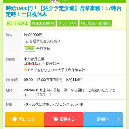
時給1900円＊【紹介予定派遣】営業事務！17時台
定時！土日祝休み
紹介予定派遣
職種未経験OK
ブランクOK
WEB登録・面接OK
時給1900円
給与
交通費別途支給あり
全額支給
交通費
東京都足立区
勤務地
北千住駅
から徒歩12分
CMでもおなじみ☆大手生命保険会社
09:00～17:00(実働7時間 休憩1時間)
勤務時間
2026年10月上旬～長期 即日から開始日ご相談いただけま
期間
す！ ※10月～！
40～50代活躍中
/
パソコンスキル不要
特徴
気になる！
応募する
詳細へ