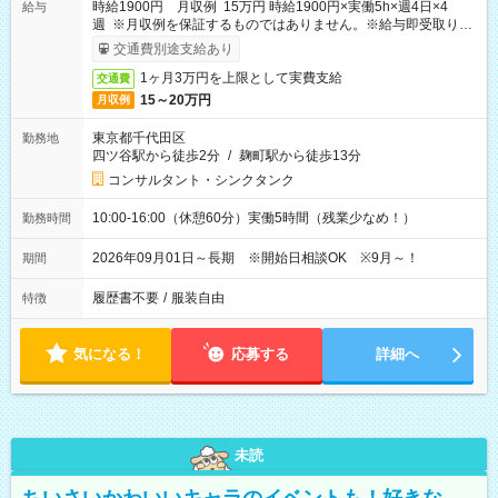
時給1900円 月収例 15万円 時給1900円×実働5h×週4日×4
給与
週 ※月収例を保証するものではありません。※給与即受取りサ
ービス利用可（利用条件有）
交通費別途支給あり
1ヶ月3万円を上限として実費支給
交通費
15～20万円
月収例
東京都千代田区
勤務地
四ツ谷駅から徒歩2分
/
麹町駅から徒歩13分
コンサルタント・シンクタンク
10:00-16:00（休憩60分）実働5時間（残業少なめ！）
勤務時間
2026年09月01日～長期 ※開始日相談OK ※9月～！
期間
履歴書不要
/
服装自由
特徴
気になる！
応募する
詳細へ
未読