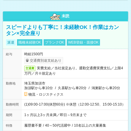
未読
スピードよりも丁寧に！未経験OK！作業はカン
タン×完全座り
派遣
職種未経験OK
ブランクOK
WEB登録・面接OK
時給1500円
給与
交通費別途支給あり
実費支給／当社規定あり。通勤交通費実費支払／上限4
交通費
万円／月※規定あり
埼玉県加須市
勤務地
加須駅から車10分
/
久喜駅から車20分
/
鴻巣駅から車20分
物流・ロジスティクス
(1)09:00-17:00(休憩60分) ※休憩（12:00-12:50、15:00-15:10）
勤務時間
1ヶ月以上3ヶ月未満／即日～9月末まで
期間
履歴書不要
/
40～50代活躍中
/
10名以上の大量募集
特徴