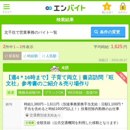
0
メニュー
気になる！
ログイン
検索結果
条件の変更
北千住で営業事務のバイト一覧
2
1,625
件中
1
～
2
件表示
平均時給:
円
新着順
時給順
人気順
掲載日：2026.08.07
未読
NEW
【週4＊16時まで】子育て両立｜書店訪問「旺
文社」参考書のご紹介＆売り場作り
派遣
職種未経験OK
ブランクOK
WEB登録・面接OK
時給1,380円～1,611円（別途事務業務手当支給：日額1,100円＊
給与
手当を含めると時給1600円以上！）扶養控除内勤務のお仕事
交通費別途支給あり
全額支給（公共交通機関を利用した移動となります）
交通費