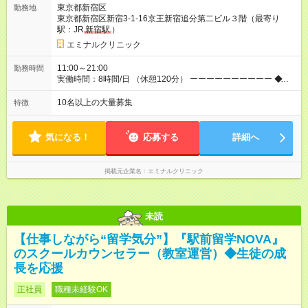
東京都新宿区
勤務地
【年収800万円】を記録している先輩社員も在籍しています。
東京都新宿区新宿3-1-16京王新宿追分第二ビル３階（最寄り
【試用期間】試用期間あり 試用期間の長さ：6ヶ月 ※ 雇用形態
駅：JR
新宿駅
）
と給与に、本採用時と異なる部分があります。 雇用形態：中途
採用（契約社員） 給与：月給 270,000円以上 上記額にはみなし
エミナルクリニック
残業代を含みます。※超過分は全額支給いたします。 みなし残
業代 36,700円／月 みなし残業時間 23時間／月
11:00～21:00
勤務時間
実働時間：8時間/日 （休憩120分） ーーーーーーーーーー ◆残
業少なめ＆通勤も楽々◆ ーーーーーーーーーー 始業時間は11時
とゆっくりなので、通勤ラッシュの中出社する大変さはありま
10名以上の大量募集
特徴
せん。また、完全予約制なので、想定外の残業なし◎無理なく私
生活との両立が叶います。
気になる！
応募する
詳細へ
掲載元企業名
エミナルクリニック
未読
【仕事しながら“留学気分”】『駅前留学NOVA』
のスクールカウンセラー（教室運営）◆生徒の成
長を応援
正社員
職種未経験OK