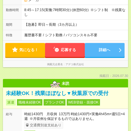
メーカー
8:45～17:15(実働:7時間30分) (休憩60分) ※シフト制 ※残業な
勤務時間
し
【急募】即日～長期（3カ月以上）
期間
履歴書不要
/
シフト勤務
/
パソコンスキル不要
特徴
気になる！
応募する
詳細へ
掲載元企業名
アデコ株式会社
掲載日：2026.07.30
未読
未経験OK！残業ほぼなし▼秋葉原での受付
派遣
職種未経験OK
ブランクOK
WEB登録・面接OK
時給1430円 月収例 13万円 時給1430円×実働4h45m×週5日×4
給与
週 ※月収例を保証するものではありません。
交通費別途支給あり