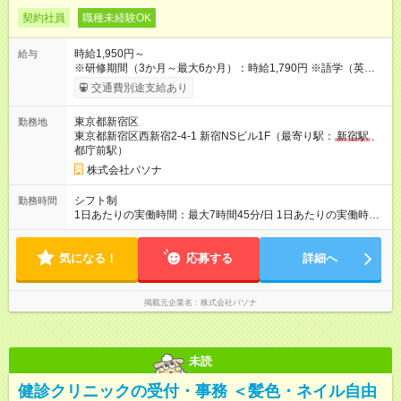
契約社員
職種未経験OK
時給1,950円～
給与
※研修期間（3か月～最大6か月）：時給1,790円 ※語学（英語・
中国語）対応が可能な場合は、プラス時給あり。 ◆月収例：月
交通費別途支給あり
収30万2250円(時給1,950円×実働7.75時間×20日勤務) ◆年収
例：362万円 ～～1日の業務の流れ～～ 9：35 出社・朝礼 9：
東京都新宿区
勤務地
45 開館準備 10：00 開館 10：00～12：00 接客・PC入力
東京都新宿区西新宿2-4-1 新宿NSビル1F（最寄り駅：
新宿駅
、
12：00～13：00 休憩 13：00～15：00 法人向けツアー 15：
都庁前駅）
00～17：00 接客・製品学習 17：00 翌日準備 17：30 閉館 機
器の立下げ 17：50 夕礼 18：15 退勤 【試用期間】試用期間な
株式会社パソナ
し
シフト制
勤務時間
1日あたりの実働時間：最大7時間45分/日 1日あたりの実働時
間：7時間45分 ※シフト時間 09：30～18：15（休憩1時間）
※残業：月平均5時間以下（残業はほぼなし）
気になる！
応募する
詳細へ
掲載元企業名
株式会社パソナ
未読
健診クリニックの受付・事務 ＜髪色・ネイル自由