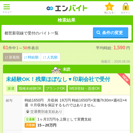
0
メニュー
気になる！
ログイン
検索結果
条件の変更
都営新宿線で受付のバイト一覧
61
1,590
件中
1
～
50
件表示
平均時給:
円
新着順
時給順
人気順
掲載日：2026.08.06
未読
NEW
未経験OK！残業ほぼなし▼印刷会社で受付
派遣
職種未経験OK
ブランクOK
WEB登録・面接OK
時給1650円 月収例 19万円 時給1650円×実働7h30m×週4日×4
給与
週 ※月収例を保証するものではありません。
交通費別途支給あり
1ヶ月3万円を上限として実費支給
交通費
15～20万円
月収例