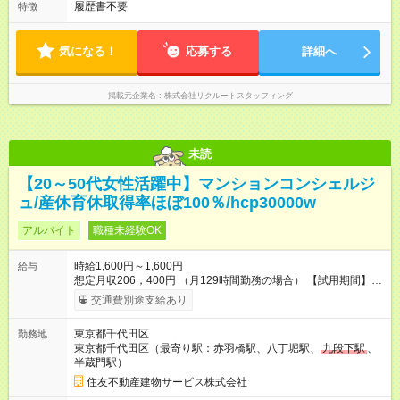
履歴書不要
特徴
気になる！
応募する
詳細へ
掲載元企業名
株式会社リクルートスタッフィング
未読
【20～50代女性活躍中】マンションコンシェルジ
ュ/産休育休取得率ほぼ100％/hcp30000w
アルバイト
職種未経験OK
時給1,600円～1,600円
給与
想定月収206，400円 （月129時間勤務の場合） 【試用期間】試
用期間あり 試用期間の長さ：3ヶ月 雇用形態、給与は本採用時
交通費別途支給あり
と同じです。
東京都千代田区
勤務地
東京都千代田区（最寄り駅：赤羽橋駅、八丁堀駅、
九段下駅
、
半蔵門駅）
住友不動産建物サービス株式会社