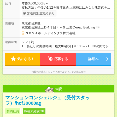
年俸3,600,000円～
給与
支払方法：年俸の1/12を毎月支給 上記額にはみなし残業代を含
みます。※超過分は全額支給いたします。 みなし残業代 30,000
交通費別途支給あり
円／月 みなし残業時間 15時間／月 ★頑張りが収入に直結！イン
センティブ。 ―――――――――――― 校舎の目標達成度な
東京都台東区
勤務地
ど、成果に応じて年2回インセンティブを支給します。一般職の
東京都台東区上野４丁目４－５ 上野C-road Building 4F
社員が、半期で20～30万円のインセンティブを手にした実績
も。頑張りが目に見える形で収入に還元されるため、高いモチ
ＮＯＶＡホールディングス株式会社
ベーションで仕事に取り組めます。 ★毎月チャンスあり！スピ
ーディな昇格。 ―――――――――――― 年1回の査定に加
シフト制
勤務時間
え、毎月、現場の管理職が優秀な人材を役員に推薦する制度が
1日あたりの実働時間：最大8時間/日 9：30～21：30の間でシフ
あります。実力が認められれば、年度の途中でも昇格。実際、
ト制 ［ シフト例 ］ ・平日⇒12：30-21：30 ・土日祝⇒10：00-
入社2～3年目でサブマネージャーへ、20代で管理職へとキャリ
19：00 ★自分のペースで進めやすい！
アアップするケースも珍しくありません。 【試用期間】試用期
気になる！
―――――――――――― 一校舎を一人で担当する場合も多い
応募する
詳細へ
間あり 試用期間の長さ：1ヶ月 ※ 雇用形態と給与に、本採用時
ので、スケジュール管理はあなた次第。「今日は定時で帰っ
と異なる部分があります。 雇用形態：インターンシップ 給与：
て、明日に備えよう」など、調整しやすい環境です。
時給 1,400円以上 ※月途中での入社の場合、その月の月末までは
掲載元企業名
ＮＯＶＡホールディングス株式会社
インターンとして勤務になります。
未読
マンションコンシェルジュ（受付スタッ
フ）/hcf30000ag
契約社員
職種未経験OK