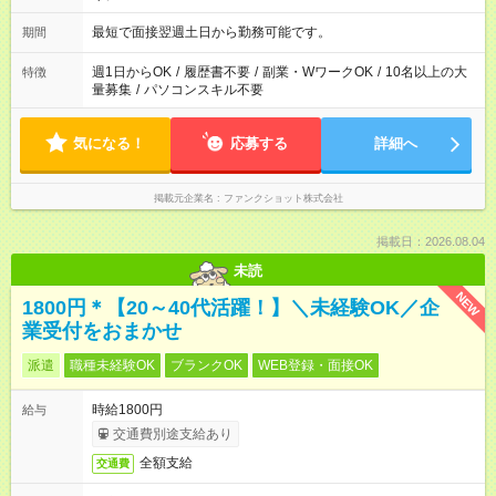
最短で面接翌週土日から勤務可能です。
期間
週1日からOK
/
履歴書不要
/
副業・WワークOK
/
10名以上の大
特徴
量募集
/
パソコンスキル不要
気になる！
応募する
詳細へ
掲載元企業名
ファンクショット株式会社
掲載日：2026.08.04
未読
NEW
1800円＊【20～40代活躍！】＼未経験OK／企
業受付をおまかせ
派遣
職種未経験OK
ブランクOK
WEB登録・面接OK
時給1800円
給与
交通費別途支給あり
全額支給
交通費