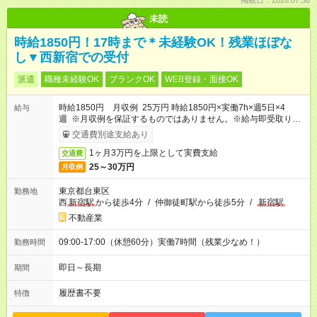
掲載日：2026.07.30
未読
時給1850円！17時まで＊未経験OK！残業ほぼな
し▼西新宿での受付
派遣
職種未経験OK
ブランクOK
WEB登録・面接OK
時給1850円 月収例 25万円 時給1850円×実働7h×週5日×4
給与
週 ※月収例を保証するものではありません。※給与即受取りサ
ービス利用可（利用条件有）
交通費別途支給あり
1ヶ月3万円を上限として実費支給
交通費
25～30万円
月収例
東京都台東区
勤務地
西
新宿駅
から徒歩4分
/
仲御徒町駅から徒歩5分
/
新宿駅
不動産業
09:00-17:00（休憩60分）実働7時間（残業少なめ！）
勤務時間
即日～長期
期間
履歴書不要
特徴