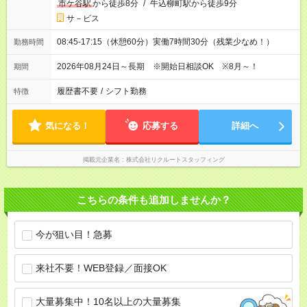
市ケ谷駅
から徒歩8分
/
牛込柳町駅から徒歩9分
サ－ビス
08:45-17:15（休憩60分）実働7時間30分（残業少なめ！）
勤務時間
2026年08月24日～長期 ※開始日相談OK ※8月～！
期間
履歴書不要
/
シフト勤務
特徴
気になる！
応募する
詳細へ
掲載元企業名
株式会社リクルートスタッフィング
こちらの条件も追加しませんか？
今が狙い目！急募
来社不要！WEB登録／面接OK
大量募集中！10名以上の大量募集