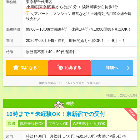
東京都千代田区
勤務地
小川町(東京都)駅
から徒歩1分
/
淡路町駅から徒歩1分
＼アパート・マンション経営などの土地有効活用等☆総合建
設会社／
09:00～18:00(実働8時間 休憩1時間) ※10:00開始も相談OK！
勤務時間
2026年09月上旬～長期 即日開始も相談OK！ ※9月～！
期間
履歴書不要
/
40～50代活躍中
特徴
気になる！
応募する
詳細へ
掲載元企業名
パーソルテンプスタッフ株式会社
掲載日：2026.08.04
未読
NEW
16時まで＊未経験OK！東新宿での受付
派遣
職種未経験OK
ブランクOK
WEB登録・面接OK
時給1430円 月収例 17万円 時給1430円×実働6h×週5日×4
給与