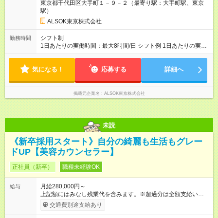
東京都千代田区大手町１－９－２（最寄り駅：大手町駅、東京
駅）
ALSOK東京株式会社
シフト制
勤務時間
1日あたりの実働時間：最大8時間/日 シフト例 1日あたりの実働
時間：８時間 08:30～17:30 08:30～18:00 09:00～18:00 08:00
～18:00 若干の早番遅番があります 職場の残業時間は平均１０
気になる！
時間程度です。
応募する
詳細へ
掲載元企業名
ALSOK東京株式会社
未読
《新卒採用スタート》自分の綺麗も生活もグレー
ドUP【美容カウンセラー】
正社員（新卒）
職種未経験OK
月給280,000円～
給与
上記額にはみなし残業代を含みます。※超過分は全額支給いたし
ます。 みなし残業代 38,100円／月 みなし残業時間 23時間／月
交通費別途支給あり
◆インセンティブを支給◆ 頑張りに応じて、インセンティブ（業
績賞与）として成果を還元しています。仕事のコツを掴んで、