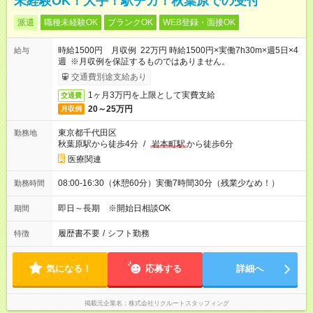
未経験OK！大手！駅チカ！秋葉原での受付
派遣
職種未経験OK
ブランクOK
WEB登録・面接OK
時給1500円 月収例 22万円 時給1500円×実働7h30m×週5日×4
給与
週 ※月収例を保証するものではありません。
交通費別途支給あり
1ヶ月3万円を上限として実費支給
交通費
20～25万円
月収例
東京都千代田区
勤務地
秋葉原駅から徒歩4分
/
岩本町駅
から徒歩6分
医療関連
08:00-16:30（休憩60分）実働7時間30分（残業少なめ！）
勤務時間
即日～長期 ※開始日相談OK
期間
履歴書不要
/
シフト勤務
特徴
気になる！
応募する
詳細へ
掲載元企業名
株式会社リクルートスタッフィング