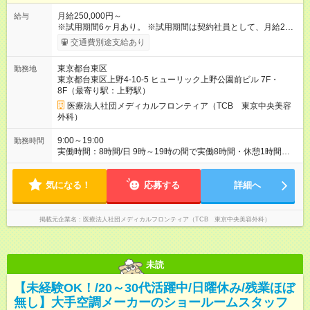
月給250,000円～
給与
※試用期間6ヶ月あり。 ※試用期間は契約社員として、月給22万
円＋各種手当となります。 ※想定年収には賞与+インセンティブ
交通費別途支給あり
を含みます。 ◆残業手当は1分単位で全額支給 【試用期間】試用
期間あり 試用期間の長さ：6ヶ月 ※ 雇用形態と給与に、本採用
東京都台東区
勤務地
時と異なる部分があります。 雇用形態：中途採用（契約社員）
東京都台東区上野4-10-5 ヒューリック上野公園前ビル 7F・
給与：月給 220,000円以上
8F（最寄り駅：上野駅）
医療法人社団メディカルフロンティア（TCB 東京中央美容
外科）
9:00～19:00
勤務時間
実働時間：8時間/日 9時～19時の間で実働8時間・休憩1時間
【残業ほぼ無し！】 残業月平均3時間のため、ほぼ毎日定時で退
勤♪ ディナーの予定を入れたり、買い物にも◎
気になる！
応募する
詳細へ
掲載元企業名
医療法人社団メディカルフロンティア（TCB 東京中央美容外科）
未読
【未経験OK！/20～30代活躍中/日曜休み/残業ほぼ
無し】大手空調メーカーのショールームスタッフ