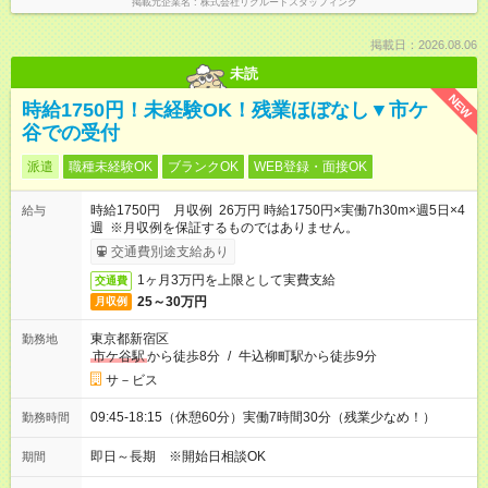
掲載元企業名
株式会社リクルートスタッフィング
掲載日：2026.08.06
未読
NEW
時給1750円！未経験OK！残業ほぼなし▼市ケ
谷での受付
派遣
職種未経験OK
ブランクOK
WEB登録・面接OK
時給1750円 月収例 26万円 時給1750円×実働7h30m×週5日×4
給与
週 ※月収例を保証するものではありません。
交通費別途支給あり
1ヶ月3万円を上限として実費支給
交通費
25～30万円
月収例
東京都新宿区
勤務地
市ケ谷駅
から徒歩8分
/
牛込柳町駅から徒歩9分
サ－ビス
09:45-18:15（休憩60分）実働7時間30分（残業少なめ！）
勤務時間
即日～長期 ※開始日相談OK
期間