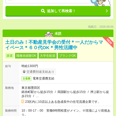
追加して再検索！
掲載日：2026.08.05
未読
NEW
土日のみ！不動産見学会の受付＊一人だからマ
イペース＊６０代OK＊男性活躍中
派遣
職種未経験OK
大学生歓迎
ブランクOK
時給1300円
給与
交通費別途支給あり
電車交通費支給
交通費
東京都墨田区
勤務地
錦糸町駅から徒歩15分
/
両国駅から徒歩15分
/
押上駅から徒
歩15分
/
…
23区内に10店以上ある急成長中の住宅流通企業です。
10：00-17：00 実働6時間程度がメイン。※現場により前後あ
勤務時間
り。