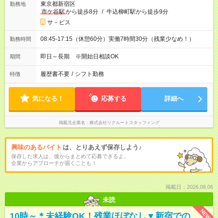
東京都新宿区
勤務地
市ケ谷駅
から徒歩8分
/
牛込柳町駅から徒歩9分
サ－ビス
08:45-17:15（休憩60分）実働7時間30分（残業少なめ！）
勤務時間
即日～長期 ※開始日相談OK
期間
履歴書不要
/
シフト勤務
特徴
気になる！
応募する
詳細へ
掲載元企業名
株式会社リクルートスタッフィング
興味のあるバイト
は、とりあえず保存しよう♪
保存した求人は、後からまとめて応募できるよ。
企業からアプローチが届くことも！
掲載日：2026.08.06
未読
NEW
10時～＊未経験OK！残業ほぼなし▼新宿での