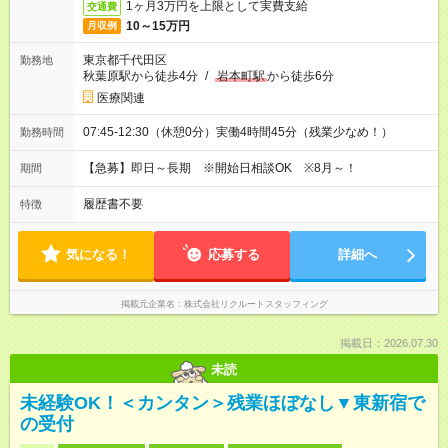
1ヶ月3万円を上限として実費支給
交通費
10～15万円
月収例
東京都千代田区
勤務地
秋葉原駅から徒歩4分
/
岩本町駅
から徒歩6分
医療関連
07:45-12:30（休憩0分）実働4時間45分（残業少なめ！）
勤務時間
【急募】即日～長期 ※開始日相談OK ※8月～！
期間
履歴書不要
特徴
気になる！
応募する
詳細へ
掲載元企業名
株式会社リクルートスタッフィング
掲載日：2026.07.30
未読
未経験OK！＜カンタン＞残業ほぼなし▼東新宿で
の受付