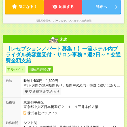
気になる！
応募する
詳細へ
掲載元企業名
パーソルテンプスタッフ株式会社
未読
【レセプション／パート募集！】一流ホテル内ブ
ライダル美容室受付・サロン事務＊週2日～＊交通
費全額支給
アルバイト
職種未経験OK
時給1,400円～1,600円
給与
※3ヶ月間の試用期間あり。期間中の給与・待遇に違いはありま
せん。 ※経験‧能⼒を考慮して決定します。 【試用期間】試用期
交通費別途支給あり
間あり 試用期間の長さ：3ヶ月 雇用形態、給与は本採用時と同
じです。
東京都中央区
勤務地
東京都中央区日本橋室町２－１－１三井本館３階
株式会社パラダイス
シフト制
勤務時間