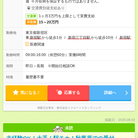
週 ※月収例を保証するものではありません。
交通費別途支給あり
1ヶ月3万円を上限として実費支給
交通費
15～20万円
月収例
東京都新宿区
勤務地
東
新宿駅
から徒歩1分
/
新宿三丁目駅
から徒歩10分
/
新宿駅
医療関連
09:00-16:00（休憩60分）実働6時間
勤務時間
即日～長期 ※開始日相談OK
期間
履歴書不要
特徴
気になる！
応募する
詳細へ
掲載元企業名
株式会社リクルートスタッフィング
掲載日：2026.08.03
未読