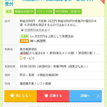
受付
派遣
職種未経験OK
ブランクOK
WEB登録・面接OK
時給1650円 月収例 23万円 時給1650円×実働7h×週5日×4
給与
週 ※月収例を保証するものではありません。
交通費別途支給あり
1ヶ月3万円を上限として実費支給
交通費
20～25万円
月収例
東京都新宿区
勤務地
新宿駅
から徒歩1分
/
新宿(東京メトロ)駅
/
新宿西口駅
/
…
サ－ビス
10:00-18:00（休憩60分）実働7時間（残業少なめ！）
勤務時間
即日～長期 ※開始日相談OK
期間
履歴書不要
/
シフト勤務
特徴
気になる！
応募する
詳細へ