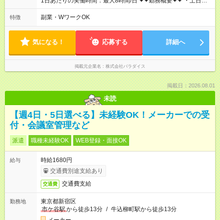
1日あたりの実働時間：最大8時間/日 ✦✦勤務概要✦✦ ・土日祝
に勤務いただける方を優遇！ ・シフト制 平日：10時～19時の
間 土日祝：7時～21時の間 ・マンダリンオリエンタル東京を
副業・WワークOK
特徴
中心に、他店舗での勤務あり
気になる！
応募する
詳細へ
掲載元企業名
株式会社パラダイス
掲載日：2026.08.01
未読
【週4日・5日選べる】未経験OK！メーカーでの受
付・会議室管理など
派遣
職種未経験OK
WEB登録・面接OK
時給1680円
給与
交通費別途支給あり
交通費支給
交通費
東京都新宿区
勤務地
市ケ谷駅
から徒歩13分
/
牛込柳町駅から徒歩13分