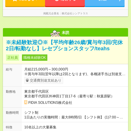
掲載元企業名
株式会社シンアトラス
未読
※未経験歓迎◎※【平均年齢26歳/賞与年3回/完休
2日/転勤なし】レセプションスタッフ/teahs
正社員
職種未経験OK
月給215,000円～300,000円
給与
※賞与年3回(翌年以降は2回となります)、各種諸手当は別途支
給！ ※能力・スキルを考慮し、ご相談の上で決定します。 【試
交通費別途支給あり
用期間】試用期間なし
東京都千代田区
勤務地
東京都千代田区外神田1丁目17-6（最寄り駅：秋葉原駅）
FIDIA SOLUTIONS株式会社
シフト制
勤務時間
1日あたりの実働時間：最大8時間/日 【シフト例】 (1)7:00～
16:00 (2)8:00～17:00 (3)13:00～22:00 (4)14:00～23:00
(5)22:00～7:00 (6)23:00～8:00
10名以上の大量募集
特徴