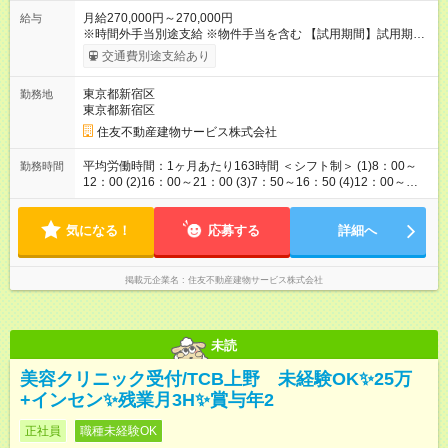
月給270,000円～270,000円
給与
※時間外手当別途支給 ※物件手当を含む 【試用期間】試用期間
あり 試用期間の長さ：3ヶ月 雇用形態、給与は本採用時と同じ
交通費別途支給あり
です。
東京都新宿区
勤務地
東京都新宿区
住友不動産建物サービス株式会社
平均労働時間：1ヶ月あたり163時間 ＜シフト制＞ (1)8：00～
勤務時間
12：00 (2)16：00～21：00 (3)7：50～16：50 (4)12：00～
21：00 (5)8：00～21：00 など ※勤務時間は物件や状況によ
り異なります。 ※記載の時間帯はあくまでも参考例で、複数の
気になる！
シフトにご対応いただきます。 ※2月は160時間 平均労働時間：
応募する
詳細へ
1ヶ月あたり163時間 ＜シフト制＞ (1)8：00～12：00 (2)16：
00～21：00 (3)7：50～16：50 (4)12：00～21：00 (5)8：00～
21：00 など ※勤務時間は物件や状況により異なります。 ※記
掲載元企業名
住友不動産建物サービス株式会社
載の時間帯はあくまでも参考例で、複数のシフトにご対応いた
だきます。 ※2月は160時間
未読
美容クリニック受付/TCB上野 未経験OK✨️25万
+インセン✨️残業月3H✨️賞与年2
正社員
職種未経験OK