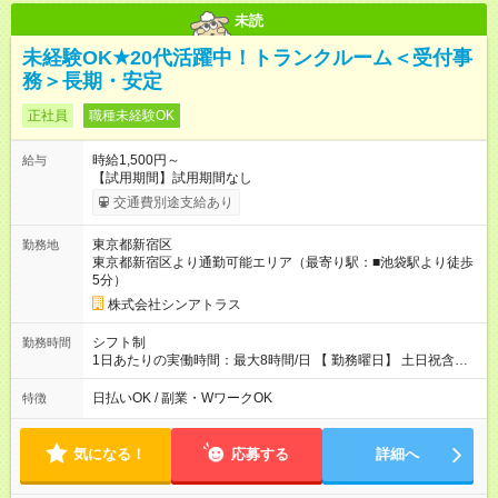
未読
未経験OK★20代活躍中！トランクルーム＜受付事
務＞長期・安定
正社員
職種未経験OK
時給1,500円～
給与
【試用期間】試用期間なし
交通費別途支給あり
東京都新宿区
勤務地
東京都新宿区より通勤可能エリア（最寄り駅：■池袋駅より徒歩
5分）
株式会社シンアトラス
シフト制
勤務時間
1日あたりの実働時間：最大8時間/日 【 勤務曜日】 土日祝含む
シフト制 【 勤務時間 】 ・ 9：30～20：00 の間でシフト制（休
憩１h） ※残業はほとんどありません
日払いOK / 副業・WワークOK
特徴
気になる！
応募する
詳細へ