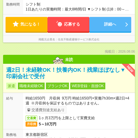
シフト制
勤務時間
1日あたりの実働時間：最大8時間/日 ▼シフト制 (1)8：00～
13：00 (2)8：00～17：00 (3)7：50～21：00 など ▼休憩 (1)
なし(2)60分(3)120分 ※時間は物件や状況により異なります。 ※
気になる！
記載の時間帯はあくまでも参考例で、複数のシフトにご対応い
応募する
詳細へ
ただきます。 ▼働き方一例 ・社保未加入×週2～3日 ・社保加入
×週4～5日
掲載元企業名
住友不動産建物サービス株式会社
掲載日：2026.08.06
未読
NEW
週2日！未経験OK！扶養内OK！残業ほぼなし▼
印刷会社で受付
派遣
職種未経験OK
ブランクOK
WEB登録・面接OK
時給1650円 月収例 9万円 時給1650円×実働7h30m×週2日×4
給与
週 ※月収例を保証するものではありません。
交通費別途支給あり
1ヶ月3万円を上限として実費支給
交通費
5～10万円
月収例
東京都新宿区
勤務地