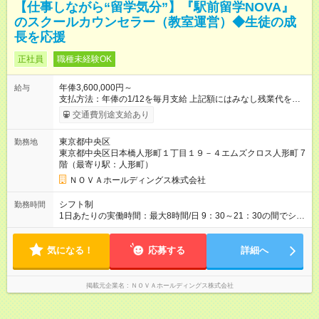
【仕事しながら“留学気分”】『駅前留学NOVA』
のスクールカウンセラー（教室運営）◆生徒の成
長を応援
正社員
職種未経験OK
年俸3,600,000円～
給与
支払方法：年俸の1/12を毎月支給 上記額にはみなし残業代を含
みます。※超過分は全額支給いたします。 みなし残業代 30,000
交通費別途支給あり
円／月 みなし残業時間 15時間／月 ★頑張りが収入に直結！イン
センティブ。 ―――――――――――― 校舎の目標達成度な
東京都中央区
勤務地
ど、成果に応じて年2回インセンティブを支給します。一般職の
東京都中央区日本橋人形町１丁目１９－４エムズクロス人形町 7
社員が、半期で20～30万円のインセンティブを手にした実績
階（最寄り駅：人形町）
も。頑張りが目に見える形で収入に還元されるため、高いモチ
ベーションで仕事に取り組めます。 ★毎月チャンスあり！スピ
ＮＯＶＡホールディングス株式会社
ーディな昇格。 ―――――――――――― 年1回の査定に加
え、毎月、現場の管理職が優秀な人材を役員に推薦する制度が
シフト制
勤務時間
あります。実力が認められれば、年度の途中でも昇格。実際、
1日あたりの実働時間：最大8時間/日 9：30～21：30の間でシフ
入社2～3年目でサブマネージャーへ、20代で管理職へとキャリ
ト制 ［ シフト例 ］ ・平日⇒12：30-21：30 ・土日祝⇒10：00-
アアップするケースも珍しくありません。 【試用期間】試用期
19：00 ★自分のペースで進めやすい！
間あり 試用期間の長さ：1ヶ月 ※ 雇用形態と給与に、本採用時
気になる！
―――――――――――― 一校舎を一人で担当する場合も多い
応募する
詳細へ
と異なる部分があります。 雇用形態：インターンシップ 給与：
ので、スケジュール管理はあなた次第。「今日は定時で帰っ
時給 1,400円 ～ 1,400円 ※月途中での入社の場合、その月の月
て、明日に備えよう」など、調整しやすい環境です。
末まではインターンとして勤務になります。
掲載元企業名
ＮＯＶＡホールディングス株式会社