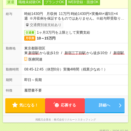
派遣
職種未経験OK
ブランクOK
WEB登録・面接OK
時給1430円 月収例 11万円 時給1430円×実働4h×週5日×4
給与
週 ※月収例を保証するものではありません。※給与即受取りサ
ービス利用可（利用条件有）
交通費別途支給あり
1ヶ月3万円を上限として実費支給
交通費
10～15万円
月収例
東京都新宿区
勤務地
東
新宿駅
から徒歩1分
/
新宿三丁目駅
から徒歩10分
/
新宿駅
医療関連
08:45-12:45（休憩0分）実働4時間（残業少なめ！）
勤務時間
即日～長期
期間
履歴書不要
特徴
気になる！
応募する
詳細へ
掲載元企業名
株式会社リクルートスタッフィング