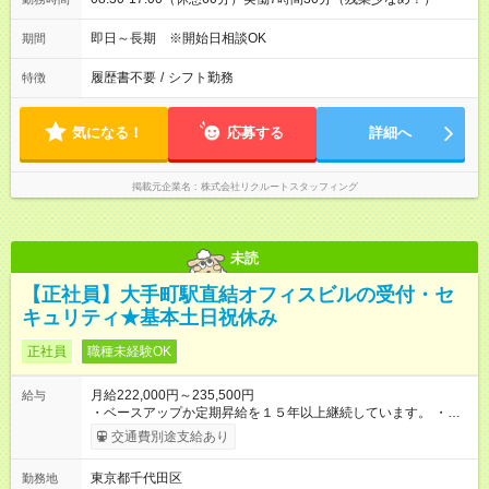
即日～長期 ※開始日相談OK
期間
履歴書不要
/
シフト勤務
特徴
気になる！
応募する
詳細へ
掲載元企業名
株式会社リクルートスタッフィング
未読
【正社員】大手町駅直結オフィスビルの受付・セ
キュリティ★基本土日祝休み
正社員
職種未経験OK
月給222,000円～235,500円
給与
・ベースアップか定期昇給を１５年以上継続しています。 ・階
級制度があり昇級により昇級していきます。 キャリアステッ
交通費別途支給あり
プを意識して頑張れます。 【試用期間】試用期間あり 試用期間
の長さ：6ヶ月 雇用形態、給与は本採用時と同じです。
東京都千代田区
勤務地