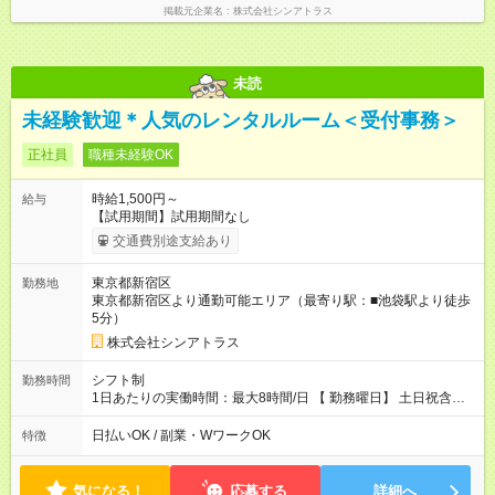
掲載元企業名
株式会社シンアトラス
未読
未経験歓迎＊人気のレンタルルーム＜受付事務＞
正社員
職種未経験OK
時給1,500円～
給与
【試用期間】試用期間なし
交通費別途支給あり
東京都新宿区
勤務地
東京都新宿区より通勤可能エリア（最寄り駅：■池袋駅より徒歩
5分）
株式会社シンアトラス
シフト制
勤務時間
1日あたりの実働時間：最大8時間/日 【 勤務曜日】 土日祝含む
シフト制 【 勤務時間 】 ・ 9：30～20：00 の間でシフト制（休
憩１h） ※残業はほとんどありません
日払いOK / 副業・WワークOK
特徴
気になる！
応募する
詳細へ