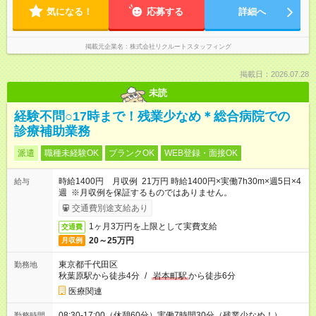
気になる！
応募する
詳細へ
掲載元企業名
株式会社リクルートスタッフィング
掲載日：2026.07.28
未読
経験不問○17時まで！残業少なめ＊総合病院での
診療補助業務
派遣
職種未経験OK
ブランクOK
WEB登録・面接OK
時給1400円 月収例 21万円 時給1400円×実働7h30m×週5日×4
給与
週 ※月収例を保証するものではありません。
交通費別途支給あり
1ヶ月3万円を上限として実費支給
交通費
20～25万円
月収例
東京都千代田区
勤務地
秋葉原駅から徒歩4分
/
岩本町駅
から徒歩6分
医療関連
08:30-17:00（休憩60分）実働7時間30分（残業少なめ！）
勤務時間