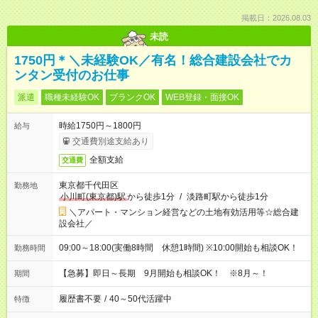
掲載日：2026.08.03
未読
1750円＊＼未経験OK／有名！総合建設会社でカ
ンタン受付のお仕事
派遣
職種未経験OK
ブランクOK
WEB登録・面接OK
時給1750円～1800円
給与
交通費別途支給あり
全額支給
交通費
東京都千代田区
勤務地
小川町(東京都)駅
から徒歩1分
/
淡路町駅から徒歩1分
＼アパート・マンション経営などの土地有効活用等☆総合建
設会社／
09:00～18:00(実働8時間 休憩1時間) ※10:00開始も相談OK！
勤務時間
【急募】即日～長期 9月開始も相談OK！ ※8月～！
期間
履歴書不要
/
40～50代活躍中
特徴