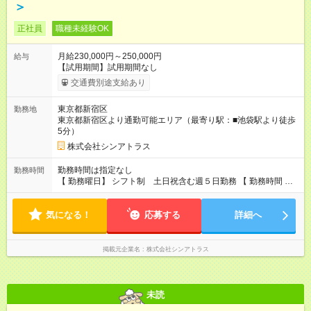
＞
正社員
職種未経験OK
月給230,000円～250,000円
給与
【試用期間】試用期間なし
交通費別途支給あり
東京都新宿区
勤務地
東京都新宿区より通勤可能エリア（最寄り駅：■池袋駅より徒歩
5分）
株式会社シンアトラス
勤務時間は指定なし
勤務時間
【 勤務曜日】 シフト制 土日祝含む週５日勤務 【 勤務時間 】
・ 9：00～20：00（実働8h／休憩１h） ※残業ほとんどありま
せん（残業代支給）
気になる！
応募する
詳細へ
掲載元企業名
株式会社シンアトラス
未読