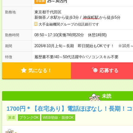
25～30万円
月収例
東京都千代田区
勤務地
新御茶ノ水駅から徒歩3分
/
神保町駅
から徒歩5分
大手金融機関グループの信託銀行です
08:50～17:10(実働7時間20分 休憩1時間)
勤務時間
2026年10月上旬～長期 即日開始もOKです！ ※10月
期間
履歴書不要
/
40～50代活躍中
/
パソコンスキル不要
特徴
気になる！
応募する
未読
1700円＊【在宅あり】電話ほぼなし！長期！
派遣
ブランクOK
WEB登録・面接OK