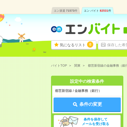
エン派遣
71573
件
エン バイト
82531
件
0
気になるリスト
保存した希
バイトTOP
関東
都営新宿線の金融事務（銀
設定中の検索条件
都営新宿線 / 金融事務（銀行）
条件の変更
条件を保存して
メールを受け取る