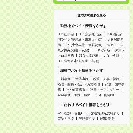
他の検索結果を見る
勤務地でバイト情報をさがす
ＪＲ山手線
ＪＲ京浜東北線
ＪＲ湘南新
宿ライン(高崎線－東海道本線)
ＪＲ湘南新
宿ライン(東北本線－横須賀線)
東京メトロ
丸ノ内線(池袋－荻窪)
ＪＲ総武線
東京メ
トロ銀座線
都営大江戸線
ＪＲ中央線
ＪＲ東海道本線(東京－熱海)
職種でバイト情報をさがす
一般事務
営業事務
総務・人事・労務
経理・財務・会計・英文経理
貿易・国際事
務
その他事務系
秘書・セクレタリー
金融事務（生保・損保）
外国語事務
こだわりでバイト情報をさがす
WEB登録・面接OK
交通費別途支給あり
英語力不要
履歴書不要
週5日勤務