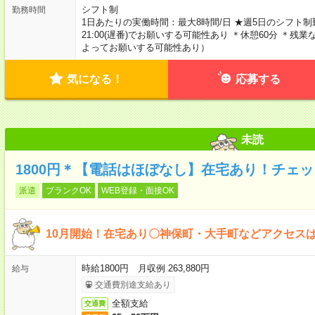
シフト制
勤務時間
1日あたりの実働時間：最大8時間/日 ★週5日のシフト制勤務 8
21:00(遅番)でお願いする可能性あり ＊休憩60分 ＊
よってお願いする可能性あり）
気になる！
応募する
未読
1800円＊【電話はほぼなし】在宅あり！チェ
派遣
ブランクOK
WEB登録・面接OK
10月開始！在宅あり〇神保町・大手町などアクセス
時給1800円 月収例 263,880円
給与
交通費別途支給あり
全額支給
交通費