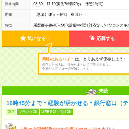
08:50～17:10(実働7時間20分 休憩1時間)
勤務時間
【急募】即日～長期 ※8月～！
期間
履歴書不要
/
40～50代活躍中
/
電話対応なし
/
パソコンスキ
特徴
気になる！
応募する
興味のあるバイト
は、とりあえず保存しよう♪
保存した求人は、後からまとめて応募できるよ。
企業からアプローチが届くことも！
未読
16時45分まで＊経験が活かせる＊銀行窓口（
派遣
ブランクOK
WEB登録・面接OK