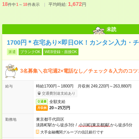
1,672
18
平均時給:
円
件中
1
～
18
件表示
未読
1700円＊在宅あり×即日OK！カンタン入力・
派遣
ブランクOK
WEB登録・面接OK
3名募集＼在宅週2×電話なし／チェック＆入力のコ
時給1700円～1800円 月収例 249,220円～263,880円
給与
交通費別途支給あり
全額支給
交通費
20～25万円
月収例
東京都千代田区
勤務地
淡路町駅から徒歩3分
/
小川町(東京都)駅
から徒歩5分
大手金融機関グループの信託銀行です