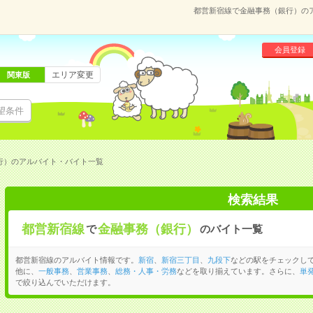
都営新宿線で金融事務（銀行）の
会員登録
エリア変更
関東版
望条件
行）のアルバイト・バイト一覧
検索結果
都営新宿線
金融事務（銀行）
で
のバイト一覧
都営新宿線のアルバイト情報です。
新宿
、
新宿三丁目
、
九段下
などの駅をチェックし
他に、
一般事務
、
営業事務
、
総務・人事・労務
などを取り揃えています。さらに、
単
で絞り込んでいただけます。