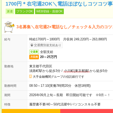
1700円＊在宅週2OK＼電話ほぼなしコツコツ
派遣
ブランクOK
WEB登録・面接OK
3名募集＼在宅週2×電話なし／チェック＆入力のコ
時給1700円～1800円 月収例 249,220円～263,880円
給与
交通費別途支給あり
全額支給
交通費
20～25万円
月収例
東京都千代田区
勤務地
淡路町駅から徒歩3分
/
小川町(東京都)駅
から徒歩5分
大手金融機関グループの信託銀行です
08:50～17:10(実働7時間20分 休憩1時間)
勤務時間
2026年09月上旬～長期 即日開始可能です ※9月～！
期間
履歴書不要
/
40～50代活躍中
/
パソコンスキル不要
特徴