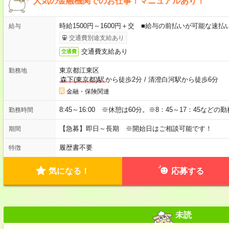
人気の金融機関でのお仕事！マニュアルあり！
時給1500円～1600円＋交 ■給与の前払いが可能な速
給与
交通費別途支給あり
交通費支給あり
交通費
東京都江東区
勤務地
森下(東京都)駅
から徒歩2分
/
清澄白河駅から徒歩6分
金融・保険関連
8:45～16:00 ※休憩は60分。※8：45～17：45など
勤務時間
【急募】即日～長期 ※開始日はご相談可能です！
期間
履歴書不要
特徴
気になる！
応募する
未読