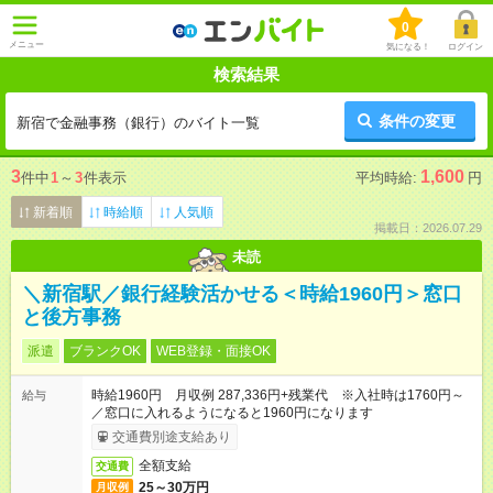
0
メニュー
気になる！
ログイン
検索結果
条件の変更
新宿で金融事務（銀行）のバイト一覧
3
1,600
件中
1
～
3
件表示
平均時給:
円
新着順
時給順
人気順
掲載日：2026.07.29
未読
＼新宿駅／銀行経験活かせる＜時給1960円＞窓口
と後方事務
派遣
ブランクOK
WEB登録・面接OK
時給1960円 月収例 287,336円+残業代 ※入社時は1760円～
給与
／窓口に入れるようになると1960円になります
交通費別途支給あり
全額支給
交通費
25～30万円
月収例