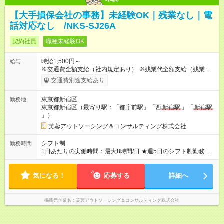
【大手損保会社の事務】未経験OK｜残業なし｜電
話対応なし /NKS-SJ26A
契約社員
職種未経験OK
時給1,500円～
給与
※交通費全額支給（社内規定あり） ※残業代全額支給（残業が発
生した場合は全額支給いたします） 【試用期間】試用期間なし
交通費別途支給あり
東京都新宿区
勤務地
東京都新宿区（最寄り駅：「都庁前駅」「西
新宿駅
」「
新宿駅
」）
芙蓉アウトソーシング＆コンサルティング株式会社
シフト制
勤務時間
1日あたりの実働時間：最大8時間/日 ★週5日のシフト制勤務
8:00～17:00 ＊状況によって、12:00～21:00(遅番)でお願いする
可能性あり ＊休憩60分 ＊残業なし（但し、急なスタッフの休み
気になる！
など状況によってお願いする可能性あり）
応募する
詳細へ
掲載元企業名
芙蓉アウトソーシング＆コンサルティング株式会社