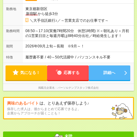
東京都新宿区
勤務地
新宿駅
から徒歩3分
＼大手信託銀行♪／～営業支店でのお仕事です～
08:50～17:10(実働7時間20分 休憩1時間) ※＜朝礼あり＞月初
勤務時間
の1営業日目と毎週月曜は8時40分出社／時給発生します！
2026年09月上旬～長期 ※9月～！
期間
履歴書不要
/
40～50代活躍中
/
パソコンスキル不要
特徴
気になる！
応募する
詳細へ
掲載元企業名
パーソルテンプスタッフ株式会社
興味のあるバイト
は、とりあえず保存しよう♪
保存した求人は、後からまとめて応募できるよ。
企業からアプローチが届くことも！
未読