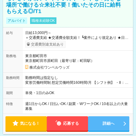
場所で働ける☆来社不要！働いたその日に給料
もらえる◎/T1
アルバイト
職種未経験OK
日給13,000円～
給与
＋交通費支給 ★交通費全額支給！ ┗案件により規定あり ★日払
いOK！（規定あり） ┗働いたその日に現金GET♪ お仕事後はコ
交通費別途支給あり
ンビニATMから 日払い分を引き落とせます！ 【試用期間】試
用期間なし
東京都町田市
勤務地
東京都町田市原町田（最寄り駅：町田駅）
株式会社ワンベルウッズ
勤務時間は指定なし
勤務時間
変形労働時間制 想定労働時間160時間/月 【シフト例】 ・8：00
～21：00
単発・1日のみOK
期間
週1日からOK / 日払いOK / 副業・WワークOK / 10名以上の大量
特徴
募集
気になる！
応募する
詳細へ