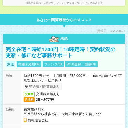
掲載元企業名
芙蓉アウトソーシング＆コンサルティング株式会社
あなたの閲覧履歴からのオススメ
掲載日：2026.08.07
未読
完全在宅＊時給1700円！16時定時！契約状況の
更新・修正など事務サポート
派遣
職種未経験OK
ブランクOK
WEB登録・面接OK
時給1700円＋交 【月収例】272,000円～ ■給与の前払いが可
給与
能な速払いサービスあり
交通費別途支給あり
交通費支給あり
交通費
25～30万円
月収例
東京都品川区
勤務地
五反田駅から徒歩7分
/
大崎広小路駅から徒歩5分
情報通信会社