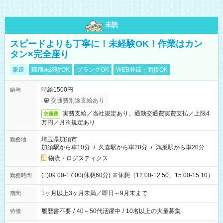
未読
スピードよりも丁寧に！未経験OK！作業はカン
タン×完全座り
派遣
職種未経験OK
ブランクOK
WEB登録・面接OK
時給1500円
給与
交通費別途支給あり
実費支給／当社規定あり。通勤交通費実費支払／上限4
交通費
万円／月※規定あり
埼玉県加須市
勤務地
加須駅から車10分
/
久喜駅から車20分
/
鴻巣駅から車20分
物流・ロジスティクス
(1)09:00-17:00(休憩60分) ※休憩（12:00-12:50、15:00-15:10）
勤務時間
1ヶ月以上3ヶ月未満／即日～9月末まで
期間
履歴書不要
/
40～50代活躍中
/
10名以上の大量募集
特徴