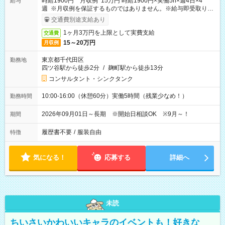
時給1900円 月収例 15万円 時給1900円×実働5h×週4日×4
給与
週 ※月収例を保証するものではありません。※給与即受取りサ
ービス利用可（利用条件有）
交通費別途支給あり
1ヶ月3万円を上限として実費支給
交通費
15～20万円
月収例
東京都千代田区
勤務地
四ツ谷駅から徒歩2分
/
麹町駅から徒歩13分
コンサルタント・シンクタンク
10:00-16:00（休憩60分）実働5時間（残業少なめ！）
勤務時間
2026年09月01日～長期 ※開始日相談OK ※9月～！
期間
履歴書不要
/
服装自由
特徴
気になる！
応募する
詳細へ
未読
ちいさいかわいいキャラのイベントも！好きな