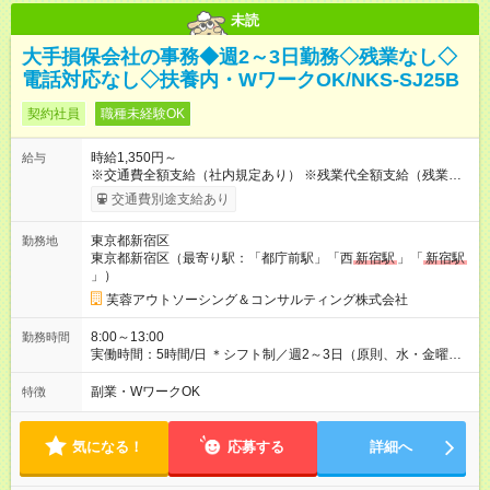
未読
大手損保会社の事務◆週2～3日勤務◇残業なし◇
電話対応なし◇扶養内・WワークOK/NKS-SJ25B
契約社員
職種未経験OK
時給1,350円～
給与
※交通費全額支給（社内規定あり） ※残業代全額支給（残業が発
生した場合は全額支給いたします） 【試用期間】試用期間なし
交通費別途支給あり
東京都新宿区
勤務地
東京都新宿区（最寄り駅：「都庁前駅」「西
新宿駅
」「
新宿駅
」）
芙蓉アウトソーシング＆コンサルティング株式会社
8:00～13:00
勤務時間
実働時間：5時間/日 ＊シフト制／週2～3日（原則、水・金曜日
固定） ＊休憩なし ＊残業なし
副業・WワークOK
特徴
気になる！
応募する
詳細へ