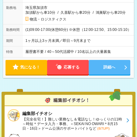
埼玉県加須市
勤務地
加須駅から車10分
/
久喜駅から車20分
/
鴻巣駅から車20分
物流・ロジスティクス
(1)09:00-17:00(休憩60分) ※休憩（12:00-12:50、15:00-15:10）
勤務時間
1ヶ月以上3ヶ月未満／即日～9月末まで
期間
履歴書不要
/
40～50代活躍中
/
10名以上の大量募集
特徴
気になる！
応募する
詳細へ
編集部イチオシ
【完全在宅！】難しい業務なし＆電話なし！ゆっくりの11時
～時短＊データ入力・事務、＜SEKAI NO OWARI＊8月15
日・16日＞ドーム公演のサポートバイトなど
(8/7UP!)