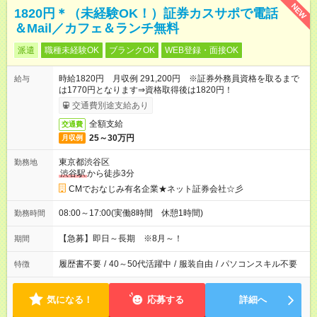
NEW
1820円＊（未経験OK！）証券カスサポで電話
＆Mail／カフェ＆ランチ無料
派遣
職種未経験OK
ブランクOK
WEB登録・面接OK
時給1820円 月収例 291,200円 ※証券外務員資格を取るまで
給与
は1770円となります⇒資格取得後は1820円！
交通費別途支給あり
全額支給
交通費
25～30万円
月収例
東京都渋谷区
勤務地
渋谷駅
から徒歩3分
CMでおなじみ有名企業★ネット証券会社☆彡
08:00～17:00(実働8時間 休憩1時間)
勤務時間
【急募】即日～長期 ※8月～！
期間
履歴書不要
/
40～50代活躍中
/
服装自由
/
パソコンスキル不要
特徴
気になる！
応募する
詳細へ