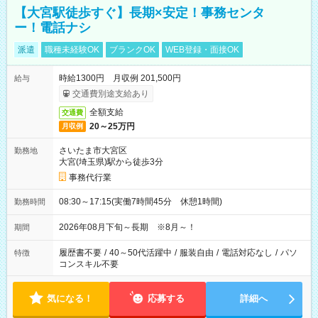
【大宮駅徒歩すぐ】長期×安定！事務センタ
ー！電話ナシ
派遣
職種未経験OK
ブランクOK
WEB登録・面接OK
時給1300円 月収例 201,500円
給与
交通費別途支給あり
全額支給
交通費
20～25万円
月収例
さいたま市大宮区
勤務地
大宮(埼玉県)駅から徒歩3分
事務代行業
08:30～17:15(実働7時間45分 休憩1時間)
勤務時間
2026年08月下旬～長期 ※8月～！
期間
履歴書不要
/
40～50代活躍中
/
服装自由
/
電話対応なし
/
パソ
特徴
コンスキル不要
気になる！
応募する
詳細へ