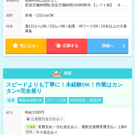
勤務時間は指定なし
勤務時間
変形労働時間制 想定労働時間160時間/月 【シフト例】 ・8：00
～21：00
単発・1日のみOK
期間
週1日からOK / 日払いOK / 副業・WワークOK / 10名以上の大量
特徴
募集
気になる！
応募する
詳細へ
未読
スピードよりも丁寧に！未経験OK！作業はカン
タン×完全座り
派遣
職種未経験OK
ブランクOK
WEB登録・面接OK
時給1500円
給与
交通費別途支給あり
実費支給／当社規定あり。通勤交通費実費支払／上限4
交通費
万円／月※規定あり