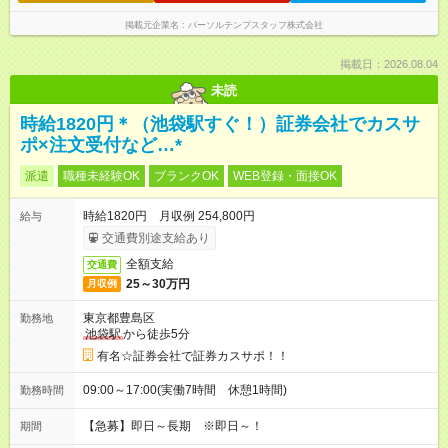
掲載元企業名
パーソルテンプスタッフ株式会社
掲載日：2026.08.04
未読
時給1820円＊（池袋駅すぐ！）証券会社でカスサ
ポ×注文受付など…*
派遣
職種未経験OK
ブランクOK
WEB登録・面接OK
時給1820円 月収例 254,800円
給与
交通費別途支給あり
全額支給
交通費
25～30万円
月収例
東京都豊島区
勤務地
池袋駅
から徒歩5分
有名☆証券会社で証券カスサポ！！
09:00～17:00(実働7時間 休憩1時間)
勤務時間
【急募】即日～長期 ※即日～！
期間