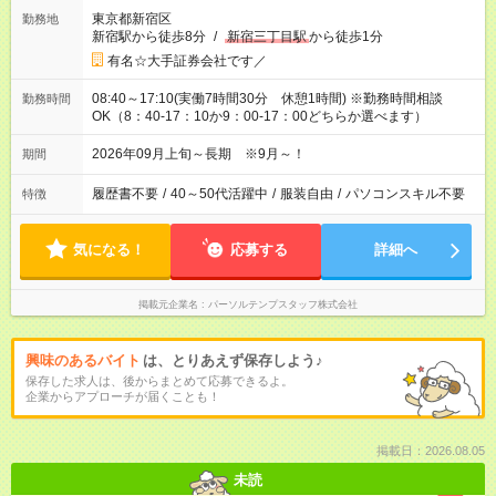
東京都新宿区
勤務地
新宿駅から徒歩8分
/
新宿三丁目駅
から徒歩1分
有名☆大手証券会社です／
08:40～17:10(実働7時間30分 休憩1時間) ※勤務時間相談
勤務時間
OK（8：40-17：10か9：00-17：00どちらか選べます）
2026年09月上旬～長期 ※9月～！
期間
履歴書不要
/
40～50代活躍中
/
服装自由
/
パソコンスキル不要
特徴
気になる！
応募する
詳細へ
掲載元企業名
パーソルテンプスタッフ株式会社
興味のあるバイト
は、とりあえず保存しよう♪
保存した求人は、後からまとめて応募できるよ。
企業からアプローチが届くことも！
掲載日：2026.08.05
未読