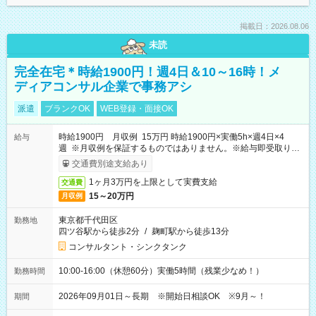
掲載日：2026.08.06
未読
完全在宅＊時給1900円！週4日＆10～16時！メ
ディアコンサル企業で事務アシ
派遣
ブランクOK
WEB登録・面接OK
時給1900円 月収例 15万円 時給1900円×実働5h×週4日×4
給与
週 ※月収例を保証するものではありません。※給与即受取りサ
ービス利用可（利用条件有）
交通費別途支給あり
1ヶ月3万円を上限として実費支給
交通費
15～20万円
月収例
東京都千代田区
勤務地
四ツ谷駅から徒歩2分
/
麹町駅から徒歩13分
コンサルタント・シンクタンク
10:00-16:00（休憩60分）実働5時間（残業少なめ！）
勤務時間
2026年09月01日～長期 ※開始日相談OK ※9月～！
期間