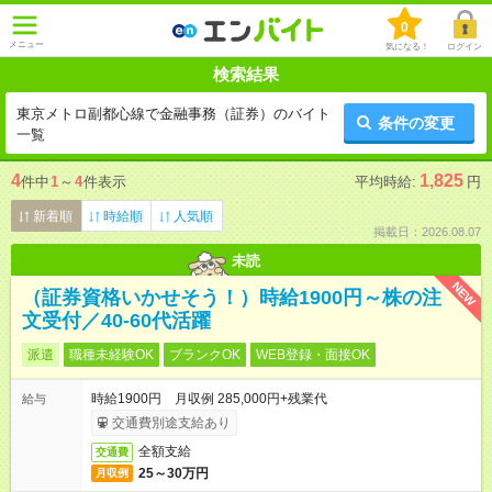
0
メニュー
気になる！
ログイン
検索結果
東京メトロ副都心線で金融事務（証券）のバイト
条件の変更
一覧
4
1,825
件中
1
～
4
件表示
平均時給:
円
新着順
時給順
人気順
掲載日：2026.08.07
未読
NEW
（証券資格いかせそう！）時給1900円～株の注
文受付／40-60代活躍
派遣
職種未経験OK
ブランクOK
WEB登録・面接OK
時給1900円 月収例 285,000円+残業代
給与
交通費別途支給あり
全額支給
交通費
25～30万円
月収例