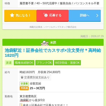
履歴書不要
/
40～50代活躍中
/
服装自由
/
パソコンスキル不要
特徴
気になる！
応募する
詳細へ
掲載元企業名
パーソルテンプスタッフ株式会社
掲載日：2026.07.29
未読
池袋駅近！証券会社でカスサポ×注文受付＊高時給
1820円
派遣
職種未経験OK
ブランクOK
WEB登録・面接OK
時給1820円 月収例 254,800円
給与
交通費別途支給あり
全額支給
交通費
25～30万円
月収例
東京都豊島区
勤務地
池袋駅
から徒歩5分
有名☆証券会社で証券カスサポ！！