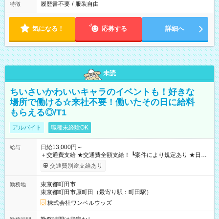
履歴書不要
/
服装自由
特徴
気になる！
応募する
詳細へ
未読
ちいさいかわいいキャラのイベントも！好きな
場所で働ける☆来社不要！働いたその日に給料
もらえる◎/T1
アルバイト
職種未経験OK
日給13,000円～
給与
＋交通費支給 ★交通費全額支給！ ┗案件により規定あり ★日払
いOK！（規定あり） ┗働いたその日に現金GET♪ お仕事後はコ
交通費別途支給あり
ンビニATMから 日払い分を引き落とせます！ 【試用期間】試
用期間なし
東京都町田市
勤務地
東京都町田市原町田（最寄り駅：町田駅）
株式会社ワンベルウッズ