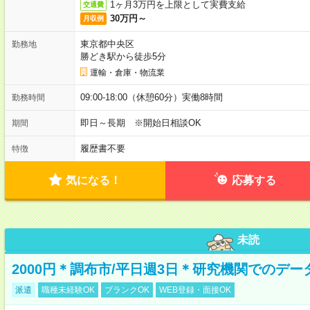
1ヶ月3万円を上限として実費支給
交通費
30万円～
月収例
東京都中央区
勤務地
勝どき駅から徒歩5分
運輸・倉庫・物流業
09:00-18:00（休憩60分）実働8時間
勤務時間
即日～長期 ※開始日相談OK
期間
履歴書不要
特徴
気になる！
応募する
未読
2000円＊調布市/平日週3日＊研究機関でのデ
派遣
職種未経験OK
ブランクOK
WEB登録・面接OK