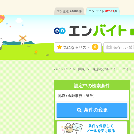
エン派遣
74686
件
エン バイト
82531
件
0
気になるリスト
保存した希
バイトTOP
関東
東京のアルバイト・バイト
設定中の検索条件
池袋 / 金融事務（証券）
条件の変更
条件を保存して
メールを受け取る