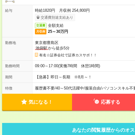
時給1820円 月収例 254,800円
給与
交通費別途支給あり
全額支給
交通費
25～30万円
月収例
東京都豊島区
勤務地
池袋駅
から徒歩5分
有名☆証券会社で証券カスサポ！！
09:00～17:00(実働7時間 休憩1時間)
勤務時間
【急募】即日～長期 ※8月～！
期間
履歴書不要
/
40～50代活躍中
/
服装自由
/
パソコンスキル不
特徴
気になる！
応募する
あなたの閲覧履歴からのオス