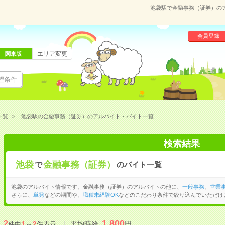
池袋駅で金融事務（証券）の
会員登録
エリア変更
関東版
望条件
一覧
池袋駅の金融事務（証券）のアルバイト・バイト一覧
検索結果
池袋
金融事務（証券）
で
のバイト一覧
池袋のアルバイト情報です。金融事務（証券）のアルバイトの他に、
一般事務
、
営業
さらに、
単発
などの期間や、
職種未経験OK
などのこだわり条件で絞り込んでいただけ
1,800
2
平均時給:
円
件中
1
～
2
件表示