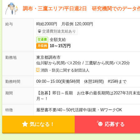
調布・三鷹エリア/平日週2日 研究機関でのデータ作
時給2000円 月収例 120,000円
給与
交通費別途支給あり
全額支給
交通費
10～15万円
月収例
東京都調布市
勤務地
仙川駅から民間バス20分
/
三鷹駅から民間バス20分
消防・防災に関する財団法人
09:00～15:00(実働5時間 休憩1時間) #15時まで
勤務時間
【急募】即日～長期 お仕事の最長期間は2027年3月末
期間
月～！
履歴書不要
/
40～50代活躍中
/
副業・WワークOK
特徴
気になる！
応募する