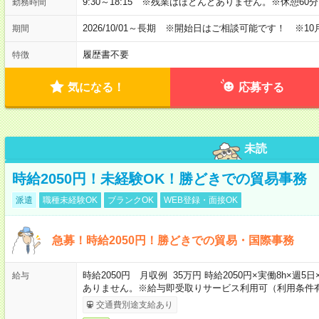
9:30～18:15 ※残業はほとんどありません。※休憩60
勤務時間
2026/10/01～長期 ※開始日はご相談可能です！ ※10
期間
履歴書不要
特徴
気になる！
応募する
未読
時給2050円！未経験OK！勝どきでの貿易事務
派遣
職種未経験OK
ブランクOK
WEB登録・面接OK
急募！時給2050円！勝どきでの貿易・国際事務
時給2050円 月収例 35万円 時給2050円×実働8h×週
給与
ありません。※給与即受取りサービス利用可（利用条件
交通費別途支給あり