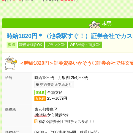
未読
時給1820円＊（池袋駅すぐ！）証券会社でカス
派遣
職種未経験OK
ブランクOK
WEB登録・面接OK
＜時給1820円＞証券資格いかそう〇証券会社で注文
時給1820円 月収例 254,800円
給与
交通費別途支給あり
全額支給
交通費
25～30万円
月収例
東京都豊島区
勤務地
池袋駅
から徒歩5分
有名☆証券会社で証券カスサポ！！
09:00～17:00(実働7時間 休憩1時間)
勤務時間