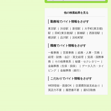
他の検索結果を見る
勤務地でバイト情報をさがす
東京駅
渋谷駅
新宿駅
大手町(東京都)
駅
田町(東京都)駅
新橋駅
西新宿駅
横浜駅
品川駅
浜松町駅
職種でバイト情報をさがす
一般事務
営業事務
総務・人事・労務
経理・財務・会計・英文経理
貿易・国際事
務
その他事務系
秘書・セクレタリー
金融事務（生保・損保）
データ入力・タイ
ピング
金融事務（銀行）
こだわりでバイト情報をさがす
WEB登録・面接OK
交通費別途支給あり
英語力不要
履歴書不要
週5日勤務