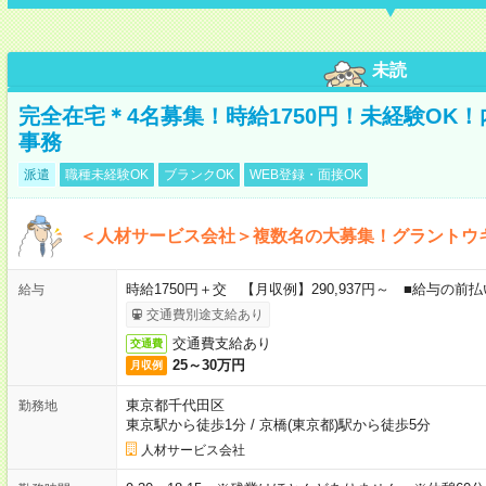
未読
完全在宅＊4名募集！時給1750円！未経験OK
事務
派遣
職種未経験OK
ブランクOK
WEB登録・面接OK
＜人材サービス会社＞複数名の大募集！グラントウ
時給1750円＋交 【月収例】290,937円～ ■給与の
給与
交通費別途支給あり
交通費支給あり
交通費
25～30万円
月収例
東京都千代田区
勤務地
東京駅から徒歩1分
/
京橋(東京都)駅から徒歩5分
人材サービス会社