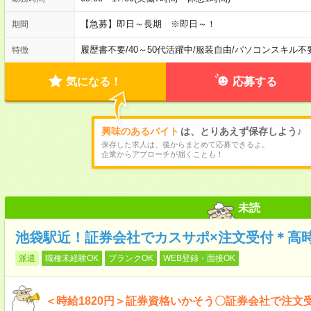
【急募】即日～長期 ※即日～！
期間
履歴書不要
/
40～50代活躍中
/
服装自由
/
パソコンスキル不
特徴
気になる！
応募する
興味のあるバイト
は、とりあえず保存しよう♪
保存した求人は、後からまとめて応募できるよ。
企業からアプローチが届くことも！
未読
池袋駅近！証券会社でカスサポ×注文受付＊高時給
派遣
職種未経験OK
ブランクOK
WEB登録・面接OK
＜時給1820円＞証券資格いかそう〇証券会社で注文