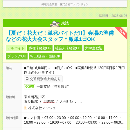
掲載元企業名
株式会社ファインドオン
掲載日：2026.08.06
未読
NEW
【夏だ！花火だ！単発バイトだ!!】会場の準備
などの花火大会スタッフ＊激単1日OK
アルバイト
職種未経験OK
社会人未経験OK
大学生歓迎
ブランクOK
WEB登録・面接OK
■日給16,840円～ ■日払いOK ■実働3時間 5,120円#日収1万円
給与
以上のお仕事です！
交通費別途支給あり
一部支給（当社規定）
交通費
東京都品川区
勤務地
五反田駅
/
目黒駅
/
大井町駅
/
…
株式会社マッシュ
■シフト例 ・07:00～23:00 ・09:00～12:00 ・10:00～17:00 ・
勤務時間
18:00～23:00 ・19:00～07:00 ・20:00～09:00 ・22:00～06:00
etc ★最短3時間で5,120円のお仕事から／15時間で2万円近く稼