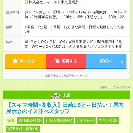
株式会社フィールド東京営業所
⏰シフト例⏰ ＜日勤帯＞ ・9時～17時（1時間休憩） ・9時～19
勤務時間
時（1時間30分休憩） ・10時～13時（休憩なし） ・13時～22時
（1時間休憩） ＜夜勤帯＞ ・22時～午前2時（休憩なし） ・23
時～午前7時（1時間休憩） ・午前0時～6時（休憩なし） ※案件
⚡単発 ⚡短期 ⚡長期 お好きな期間・日程で勤務してくださ
期間
や日程により変動があります。 ※なるべく希望シフトに合うよ
い❗
う調整しております。
週1日からOK
/
日払いOK
/
履歴書不要
/
40～50代活躍中
/
副
特徴
業・WワークOK
/
10名以上の大量募集
/
パソコンスキル不要
気になる！
応募する
詳細へ
掲載元企業名
株式会社フィールド
掲載日：2026.08.04
未読
【スキマ時間×高収入】日給1.5万～日払い！屋内
展示会のイス並べスタッフ
派遣
職種未経験OK
社会人未経験OK
大学生歓迎
ブランクOK
WEB登録・面接OK