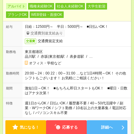
アルバイト
職種未経験OK
社会人未経験OK
大学生歓迎
ブランクOK
WEB登録・面接OK
日給：12500円～ 半日：5000円～ ■日払いOK！
給与
交通費別途支給あり
交通費規定支給
交通費
東京都港区
勤務地
品川駅
/
赤坂(東京都)駅
/
表参道駅
/
…
オフィス・学校など
20:00～24：00 22：00～31:00 …など1日4時間～OK！ その他
勤務時間
シフトもございます！ お気軽にご相談ください！
激短1日～OK！ ■もちろん即日スタートもOK！ ■曜日・日数
期間
はアナタ次第！
週1日からOK
/
日払いOK
/
履歴書不要
/
40～50代活躍中
/
副
特徴
業・WワークOK
/
シフト勤務
/
10名以上の大量募集
/
電話対応
なし
/
パソコンスキル不要
気になる！
応募する
詳細へ