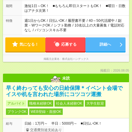
相談ください！
激短1日～OK！ ■もちろん即日スタートもOK！ ■曜日・日数
期間
はアナタ次第！
週1日からOK
/
日払いOK
/
履歴書不要
/
40～50代活躍中
/
副
特徴
業・WワークOK
/
シフト勤務
/
10名以上の大量募集
/
電話対応
なし
/
パソコンスキル不要
気になる！
応募する
詳細へ
掲載元企業名
株式会社ハンデックス
掲載日：2026.08.05
未読
早く終わっても安心の日給保障＊イベント会場で
イスや机を言われた場所にコツコツ運搬
アルバイト
職種未経験OK
社会人未経験OK
大学生歓迎
ブランクOK
WEB登録・面接OK
日給：1万円～ 半日：5000円～ ■日払いOK！
給与
交通費別途支給あり