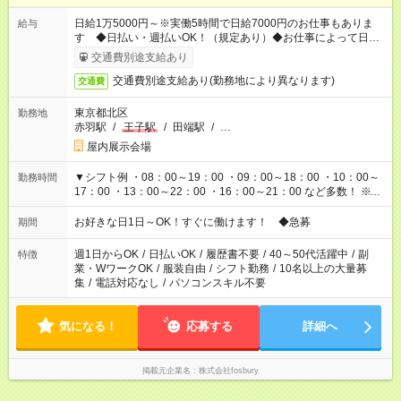
日給1万5000円～※実働5時間で日給7000円のお仕事もありま
給与
す ◆日払い・週払いOK！（規定あり）◆お仕事によって日給も
異なります
交通費別途支給あり
交通費別途支給あり(勤務地により異なります)
交通費
東京都北区
勤務地
赤羽駅
/
王子駅
/
田端駅
/
…
屋内展示会場
▼シフト例 ・08：00～19：00 ・09：00～18：00 ・10：00～
勤務時間
17：00 ・13：00～22：00 ・16：00～21：00 など多数！ ※お
仕事により勤務時間が異なります
お好きな日1日～OK！すぐに働けます！ ◆急募
期間
週1日からOK
/
日払いOK
/
履歴書不要
/
40～50代活躍中
/
副
特徴
業・WワークOK
/
服装自由
/
シフト勤務
/
10名以上の大量募
集
/
電話対応なし
/
パソコンスキル不要
気になる！
応募する
詳細へ
掲載元企業名
株式会社fosbury