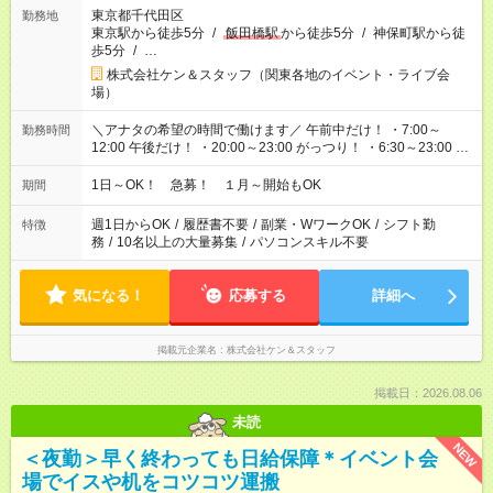
東京都千代田区
勤務地
東京駅から徒歩5分
/
飯田橋駅
から徒歩5分
/
神保町駅から徒
歩5分
/
…
株式会社ケン＆スタッフ（関東各地のイベント・ライブ会
場）
＼アナタの希望の時間で働けます／ 午前中だけ！ ・7:00～
勤務時間
12:00 午後だけ！ ・20:00～23:00 がっつり！ ・6:30～23:00 ・
12:00～21:00 ・16:00～翌8:00 …etc ※時間曜日イベントによ
り異なります。
1日～OK！ 急募！ １月～開始もOK
期間
週1日からOK
/
履歴書不要
/
副業・WワークOK
/
シフト勤
特徴
務
/
10名以上の大量募集
/
パソコンスキル不要
気になる！
応募する
詳細へ
掲載元企業名
株式会社ケン＆スタッフ
掲載日：2026.08.06
未読
NEW
＜夜勤＞早く終わっても日給保障＊イベント会
場でイスや机をコツコツ運搬