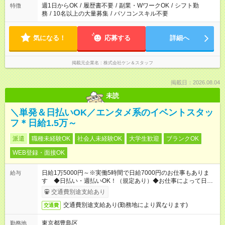
週1日からOK
/
履歴書不要
/
副業・WワークOK
/
シフト勤
特徴
務
/
10名以上の大量募集
/
パソコンスキル不要
気になる！
応募する
詳細へ
掲載元企業名
株式会社ケン＆スタッフ
掲載日：2026.08.04
未読
＼単発＆日払いOK／エンタメ系のイベントスタッ
フ＊日給1.5万～
派遣
職種未経験OK
社会人未経験OK
大学生歓迎
ブランクOK
WEB登録・面接OK
日給1万5000円～※実働5時間で日給7000円のお仕事もありま
給与
す ◆日払い・週払いOK！（規定あり）◆お仕事によって日給も
異なります
交通費別途支給あり
交通費別途支給あり(勤務地により異なります)
交通費
東京都豊島区
勤務地