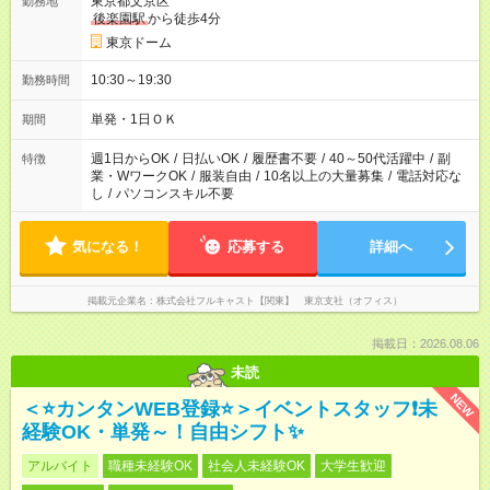
東京都文京区
勤務地
後楽園駅
から徒歩4分
東京ドーム
10:30～19:30
勤務時間
単発・1日ＯＫ
期間
週1日からOK
/
日払いOK
/
履歴書不要
/
40～50代活躍中
/
副
特徴
業・WワークOK
/
服装自由
/
10名以上の大量募集
/
電話対応な
し
/
パソコンスキル不要
気になる！
応募する
詳細へ
掲載元企業名
株式会社フルキャスト【関東】 東京支社（オフィス）
掲載日：2026.08.06
未読
NEW
＜⭐カンタンWEB登録⭐＞イベントスタッフ❗未
経験OK・単発～！自由シフト✨
アルバイト
職種未経験OK
社会人未経験OK
大学生歓迎