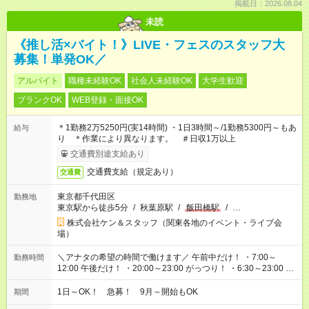
掲載日：2026.08.04
未読
《推し活×バイト！》LIVE・フェスのスタッフ大
募集！単発OK／
アルバイト
職種未経験OK
社会人未経験OK
大学生歓迎
ブランクOK
WEB登録・面接OK
＊1勤務2万5250円(実14時間) ・1日3時間～/1勤務5300円～もあ
給与
り ＊作業により異なります。 ＃日収1万以上
交通費別途支給あり
交通費支給（規定あり）
交通費
東京都千代田区
勤務地
東京駅から徒歩5分
/
秋葉原駅
/
飯田橋駅
/
…
株式会社ケン＆スタッフ（関東各地のイベント・ライブ会
場）
＼アナタの希望の時間で働けます／ 午前中だけ！ ・7:00～
勤務時間
12:00 午後だけ！ ・20:00～23:00 がっつり！ ・6:30～23:00 ・
12:00～21:00 ・16:00～翌8:00 …etc ※時間曜日イベントによ
り異なります。
1日～OK！ 急募！ 9月～開始もOK
期間