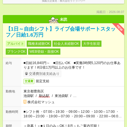
掲載元企業名
株式会社ライブパワー
掲載日：2026.08.07
未読
NEW
【1日～自由シフト】ライブ会場サポートスタッ
フ／日給1.6万円
アルバイト
職種未経験OK
社会人未経験OK
大学生歓迎
ブランクOK
WEB登録・面接OK
■日給16,840円～ ■日払いOK ■実働3時間5,120円のお仕事あ
給与
ります！#日収1万円以上のお仕事です！
交通費別途支給あり
規定支給
交通費
東京都豊島区
勤務地
池袋駅
/
駒込駅
/
東池袋駅
/
…
株式会社マッシュ
■シフト例 ・07:00～19:30 ・09:00～12:00 ・10:00～17:00 ・
勤務時間
18:00～23:00 ・19:00～07:00 ・20:00～09:00 ・22:00～06:00
etc ★最短で3時間で5,120円のお仕事から 15時間で2万円近く稼
げるお仕事も！ ご希望のお時間に合わせてご紹介！ ※シフトは
＜急募！＞■１日のみ～OK！8月～もご案内可能！
期間