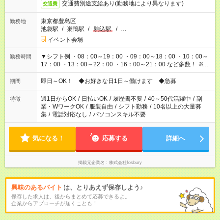
交通費別途支給あり(勤務地により異なります)
交通費
東京都豊島区
勤務地
池袋駅
/
巣鴨駅
/
駒込駅
/
…
イベント会場
▼シフト例 ・08：00～19：00 ・09：00～18：00 ・10：00～
勤務時間
17：00 ・13：00～22：00 ・16：00～21：00 など多数！ ※お
仕事により勤務時間が異なります
即日～OK！ ◆お好きな日1日～働けます ◆急募
期間
週1日からOK
/
日払いOK
/
履歴書不要
/
40～50代活躍中
/
副
特徴
業・WワークOK
/
服装自由
/
シフト勤務
/
10名以上の大量募
集
/
電話対応なし
/
パソコンスキル不要
気になる！
応募する
詳細へ
掲載元企業名
株式会社fosbury
興味のあるバイト
は、とりあえず保存しよう♪
保存した求人は、後からまとめて応募できるよ。
企業からアプローチが届くことも！