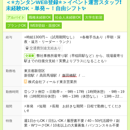
＜⭐カンタンWEB登録⭐＞イベント運営スタッフ❗
未経験OK・単発～！自由シフト✨
アルバイト
職種未経験OK
社会人未経験OK
大学生歓迎
ブランクOK
WEB登録・面接OK
⭐時給1300円～（試用期間なし） ⭐各種手当あり（早朝・深
給与
夜・遠方・リーダー・ランク）
交通費別途支給あり
弊社事務所最寄り駅（早稲田駅など）から、現場最寄り
交通費
駅までの往復分支給！実費よりプラスになることも✨
東京都新宿区
勤務地
新宿駅
/
高田馬場駅
/
飯田橋駅
/
…
株式会社フィールド東京営業所
⏰シフト例⏰ ＜日勤帯＞ ・9時～17時（1時間休憩） ・9時～19
勤務時間
時（1時間30分休憩） ・9時～13時（休憩なし） ・13時～22時
（1時間休憩） ※案件や日程により変動があります。 ※なるべく
希望シフトに合うよう調整しております。
⚡単発 ⚡短期 ⚡長期 お好きな期間・日程で勤務してくださ
期間
い❗
週1日からOK
/
日払いOK
/
履歴書不要
/
40～50代活躍中
/
副
特徴
業・WワークOK
/
10名以上の大量募集
/
パソコンスキル不要