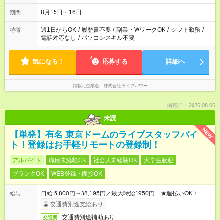
8月15日・16日
期間
週1日からOK
/
履歴書不要
/
副業・WワークOK
/
シフト勤務
/
特徴
電話対応なし
/
パソコンスキル不要
気になる！
応募する
詳細へ
掲載元企業名
株式会社ライブパワー
掲載日：2026.08.06
未読
NEW
【単発】有名 東京ドームのライブスタッフバイ
ト！登録はお手軽リモートの登録制！
アルバイト
職種未経験OK
社会人未経験OK
大学生歓迎
ブランクOK
WEB登録・面接OK
日給 5,800円～38,195円／最大時給1950円 ★週払いOK！
給与
交通費別途支給あり
交通費別途補助あり
交通費