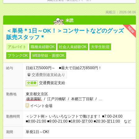
掲載元企業名
株式会社フィールド
掲載日：2026.08.06
未読
NEW
＜単発＊1日～OK！＞コンサートなどのグッズ
販売スタッフ＊
アルバイト
職種未経験OK
社会人未経験OK
大学生歓迎
ブランクOK
WEB登録・面接OK
日給1万5000円～ ■最大で日給2万8500円！
給与
交通費別途支給あり
交通費規定支給
交通費
東京都文京区
勤務地
後楽園駅
/
江戸川橋駅
/
本郷三丁目駅
/
…
イベント会場
＜シフト例＞ いろいろなシフトで働けます！ ■7:00-24:00
勤務時間
■8:00-21:00 ■9:00-21:00 ■18:00-翌7:00 ■20:30-翌11:00 など
単発1日～OK!
期間