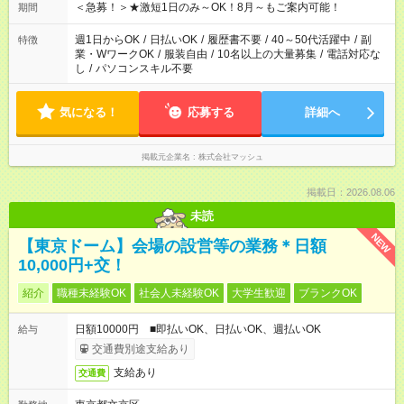
げるお仕事も！ ご希望のお時間に合わせてご紹介！ ※シフトは
＜急募！＞★激短1日のみ～OK！8月～もご案内可能！
期間
現場によって異なります。 ※勿論、休憩時間はあるのでご安心
ください！
週1日からOK
/
日払いOK
/
履歴書不要
/
40～50代活躍中
/
副
特徴
業・WワークOK
/
服装自由
/
10名以上の大量募集
/
電話対応な
し
/
パソコンスキル不要
気になる！
応募する
詳細へ
掲載元企業名
株式会社マッシュ
掲載日：2026.08.06
未読
NEW
【東京ドーム】会場の設営等の業務＊日額
10,000円+交！
紹介
職種未経験OK
社会人未経験OK
大学生歓迎
ブランクOK
日額10000円 ■即払いOK、日払いOK、週払いOK
給与
交通費別途支給あり
支給あり
交通費