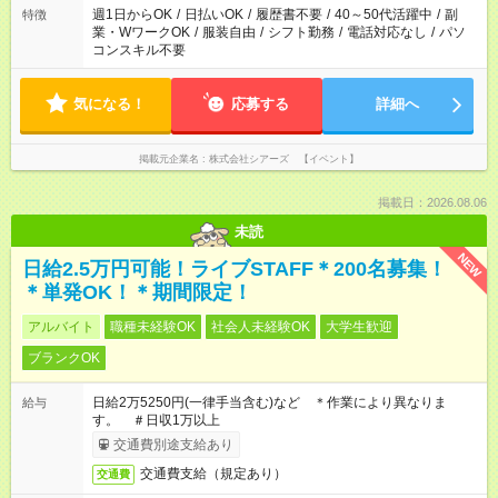
週1日からOK
/
日払いOK
/
履歴書不要
/
40～50代活躍中
/
副
特徴
業・WワークOK
/
服装自由
/
シフト勤務
/
電話対応なし
/
パソ
コンスキル不要
気になる！
応募する
詳細へ
掲載元企業名
株式会社シアーズ 【イベント】
掲載日：2026.08.06
未読
NEW
日給2.5万円可能！ライブSTAFF＊200名募集！
＊単発OK！＊期間限定！
アルバイト
職種未経験OK
社会人未経験OK
大学生歓迎
ブランクOK
日給2万5250円(一律手当含む)など ＊作業により異なりま
給与
す。 ＃日収1万以上
交通費別途支給あり
交通費支給（規定あり）
交通費