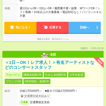
能！
ください！
週1日からOK
/
日払いOK
/
履歴書不要
/
副業・WワークOK
/
シ
特徴
フト勤務
/
10名以上の大量募集
/
電話対応なし
/
パソコンスキル
不要
気になる！
応募する
詳細へ
掲載元企業名
株式会社マッシュ
掲載日：2026.08.08
未読
NEW
＜1日～OK！レア求人！＞有名アーティストな
どのコンサートスタッフ
アルバイト
職種未経験OK
社会人未経験OK
大学生歓迎
ブランクOK
WEB登録・面接OK
日給1万5000円～ ■最大で日給2万8500円！
給与
交通費別途支給あり
交通費規定支給
交通費