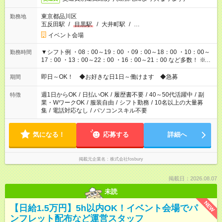
東京都品川区
勤務地
五反田駅
/
目黒駅
/
大井町駅
/
…
イベント会場
▼シフト例 ・08：00～19：00 ・09：00～18：00 ・10：00～
勤務時間
17：00 ・13：00～22：00 ・16：00～21：00 など多数！ ※お
仕事により勤務時間が異なります
即日～OK！ ◆お好きな日1日～働けます ◆急募
期間
週1日からOK
/
日払いOK
/
履歴書不要
/
40～50代活躍中
/
副
特徴
業・WワークOK
/
服装自由
/
シフト勤務
/
10名以上の大量募
集
/
電話対応なし
/
パソコンスキル不要
気になる！
応募する
詳細へ
掲載元企業名
株式会社fosbury
掲載日：2026.08.07
未読
NEW
【日給1.5万円】5h以内OK！イベント会場でパ
ンフレット配布など運営スタッフ