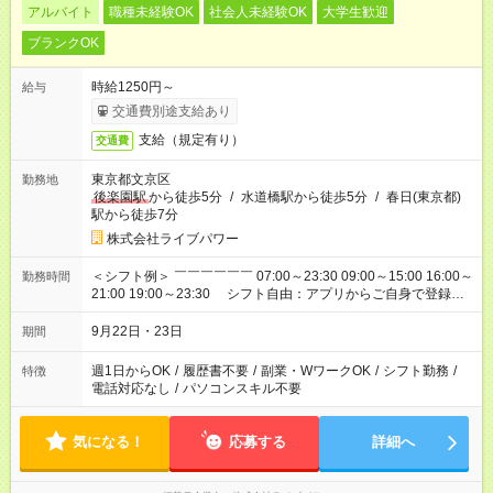
アルバイト
職種未経験OK
社会人未経験OK
大学生歓迎
ブランクOK
時給1250円～
給与
交通費別途支給あり
支給（規定有り）
交通費
東京都文京区
勤務地
後楽園駅
から徒歩5分
/
水道橋駅から徒歩5分
/
春日(東京都)
駅から徒歩7分
株式会社ライブパワー
＜シフト例＞ ￣￣￣￣￣￣ 07:00～23:30 09:00～15:00 16:00～
勤務時間
21:00 19:00～23:30 シフト自由：アプリからご自身で登録し
ていただきます ※時間は変更となる可能性があります
9月22日・23日
期間
週1日からOK
/
履歴書不要
/
副業・WワークOK
/
シフト勤務
/
特徴
電話対応なし
/
パソコンスキル不要
気になる！
応募する
詳細へ