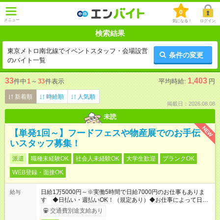
0
メニュー
気になる！
ログイン
検索結果
東京メトロ南北線でイベントスタッフ・会場設営
条件の変更
のバイト一覧
33
1,403
件中
1
～
33
件表示
平均時給:
円
新着順
時給順
人気順
掲載日：2026.08.08
未読
NEW
【単発1回～】フードフェスや物産展でのお手伝
いスタッフ募集！
派遣
職種未経験OK
社会人未経験OK
大学生歓迎
ブランクOK
WEB登録・面接OK
日給1万5000円～※実働5時間で日給7000円のお仕事もありま
給与
す ◆日払い・週払いOK！（規定あり）◆お仕事によって日給も
異なります
交通費別途支給あり