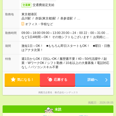
交通費規定支給
交通費
東京都港区
勤務地
品川駅
/
赤坂(東京都)駅
/
表参道駅
/
…
オフィス・学校など
09:00～18:00 09:00～13:00 20:00～24：00 22：00～31:00 …
勤務時間
など1日4時間～OK！ その他シフトもございます！ お気軽にご
相談ください！
激短1日～OK！ ■もちろん即日スタートもOK！ ■曜日・日数
期間
はアナタ次第！
週1日からOK
/
日払いOK
/
履歴書不要
/
40～50代活躍中
/
副
特徴
業・WワークOK
/
シフト勤務
/
10名以上の大量募集
/
電話対応
なし
/
パソコンスキル不要
気になる！
応募する
詳細へ
掲載元企業名
株式会社ハンデックス
掲載日：2026.08.05
未読