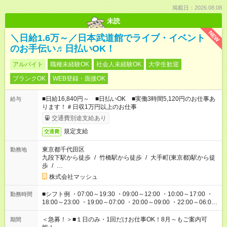
掲載日：2026.08.08
未読
NEW
＼日給1.6万～／日本武道館でライブ・イベント
のお手伝い♬日払いOK！
アルバイト
職種未経験OK
社会人未経験OK
大学生歓迎
ブランクOK
WEB登録・面接OK
■日給16,840円～ ■日払いOK ■実働3時間5,120円のお仕事あ
給与
ります！＃日収1万円以上のお仕事
交通費別途支給あり
規定支給
交通費
東京都千代田区
勤務地
九段下駅から徒歩
/
竹橋駅から徒歩
/
大手町(東京都)駅から徒
歩
/
…
株式会社マッシュ
■シフト例 ・07:00～19:30 ・09:00～12:00 ・10:00～17:00 ・
勤務時間
18:00～23:00 ・19:00～07:00 ・20:00～09:00 ・22:00～06:00
etc ★最短で3時間で5,120円のお仕事から 15時間で2万円近く稼
げるお仕事も！ ご希望のお時間に合わせてご紹介！ ※シフトは
＜急募！＞■１日のみ・1回だけお仕事OK！8月～もご案内可
期間
現場によって異なります。 ※勿論、休憩時間はあるのでご安心