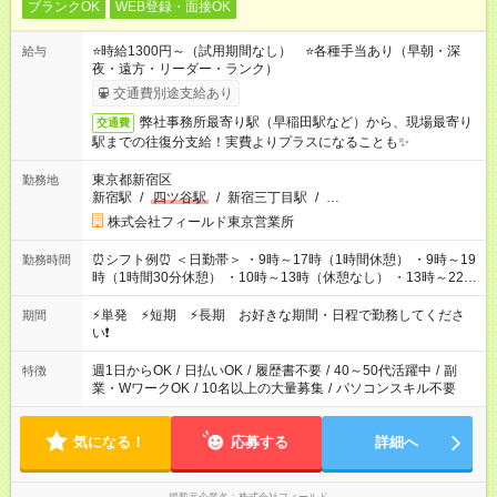
ブランクOK
WEB登録・面接OK
⭐時給1300円～（試用期間なし） ⭐各種手当あり（早朝・深
給与
夜・遠方・リーダー・ランク）
交通費別途支給あり
弊社事務所最寄り駅（早稲田駅など）から、現場最寄り
交通費
駅までの往復分支給！実費よりプラスになることも✨
東京都新宿区
勤務地
新宿駅
/
四ツ谷駅
/
新宿三丁目駅
/
…
株式会社フィールド東京営業所
⏰シフト例⏰ ＜日勤帯＞ ・9時～17時（1時間休憩） ・9時～19
勤務時間
時（1時間30分休憩） ・10時～13時（休憩なし） ・13時～22時
（1時間休憩） ＜夜勤帯＞ ・22時～午前2時（休憩なし） ・23
時～午前7時（1時間休憩） ・午前0時～6時（休憩なし） ※案件
⚡単発 ⚡短期 ⚡長期 お好きな期間・日程で勤務してくださ
期間
や日程により変動があります。 ※なるべく希望シフトに合うよ
い❗
う調整しております。
週1日からOK
/
日払いOK
/
履歴書不要
/
40～50代活躍中
/
副
特徴
業・WワークOK
/
10名以上の大量募集
/
パソコンスキル不要
気になる！
応募する
詳細へ