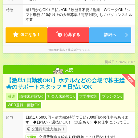
現場によって異なります。 ※勿論、休憩時間はあるのでご安心
ください！
週1日からOK
/
日払いOK
/
履歴書不要
/
副業・WワークOK
/
シ
特徴
フト勤務
/
10名以上の大量募集
/
電話対応なし
/
パソコンスキル
不要
気になる！
応募する
詳細へ
掲載元企業名
株式会社マッシュ
掲載日：2026.08.07
未読
NEW
【激単1日勤務OK!】ホテルなどの会場で株主総
会のサポートスタッフ＊日払いOK
派遣
職種未経験OK
社会人未経験OK
大学生歓迎
ブランクOK
WEB登録・面接OK
日給1万5000円～※実働5時間で日給7000円のお仕事もありま
給与
す ◆日払い・週払いOK！（規定あり）◆お仕事によって日給も
異なります
交通費別途支給あり
交通費別途支給あり(勤務地により異なります)
交通費