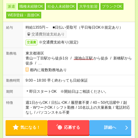
派遣
職種未経験OK
社会人未経験OK
大学生歓迎
ブランクOK
WEB登録・面接OK
時給1355円～ ■日払い受取可（平日毎日OK※規定あり）
給与
交通費別途支給あり
※交通費支給有り(規定)
交通費
東京都港区
勤務地
青山一丁目駅から徒歩1分
/
溜池山王駅
から徒歩
/
新橋駅から
徒歩
/
…
都内に複数勤務地あり
9:00～18:00 早く終わっても日給保証
勤務時間
＊即日スタートOK ※開始日はご相談ください。
期間
週1日からOK
/
日払いOK
/
履歴書不要
/
40～50代活躍中
/
副
特徴
業・WワークOK
/
シフト勤務
/
10名以上の大量募集
/
電話対応
なし
/
パソコンスキル不要
気になる！
応募する
詳細へ