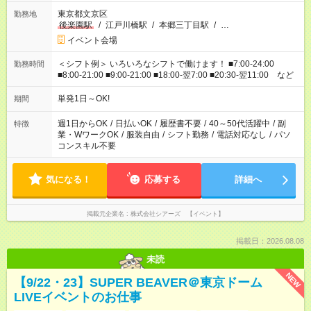
東京都文京区
勤務地
後楽園駅
/
江戸川橋駅
/
本郷三丁目駅
/
…
イベント会場
＜シフト例＞ いろいろなシフトで働けます！ ■7:00-24:00
勤務時間
■8:00-21:00 ■9:00-21:00 ■18:00-翌7:00 ■20:30-翌11:00 など
単発1日～OK!
期間
週1日からOK
/
日払いOK
/
履歴書不要
/
40～50代活躍中
/
副
特徴
業・WワークOK
/
服装自由
/
シフト勤務
/
電話対応なし
/
パソ
コンスキル不要
気になる！
応募する
詳細へ
掲載元企業名
株式会社シアーズ 【イベント】
掲載日：2026.08.08
未読
NEW
【9/22・23】SUPER BEAVER＠東京ドーム
LIVEイベントのお仕事