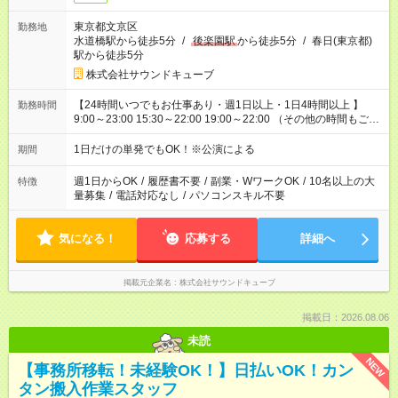
東京都文京区
勤務地
水道橋駅から徒歩5分
/
後楽園駅
から徒歩5分
/
春日(東京都)
駅から徒歩5分
株式会社サウンドキューブ
【24時間いつでもお仕事あり・週1日以上・1日4時間以上 】
勤務時間
9:00～23:00 15:30～22:00 19:00～22:00 （その他の時間もござ
います！） 19:00～23:30 21:00～翌5:00 etc... ＊上記シフトは
一例です。現場により、時間が異なります！ ＊イベントが早く
1日だけの単発でもOK！※公演による
期間
終わった際でも、その日の予定分のお給料を全支給！
週1日からOK
/
履歴書不要
/
副業・WワークOK
/
10名以上の大
特徴
量募集
/
電話対応なし
/
パソコンスキル不要
気になる！
応募する
詳細へ
掲載元企業名
株式会社サウンドキューブ
掲載日：2026.08.06
未読
NEW
【事務所移転！未経験OK！】日払いOK！カン
タン搬入作業スタッフ