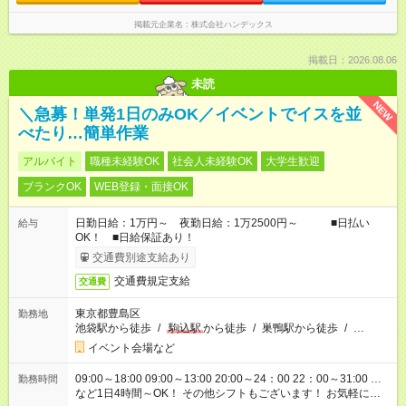
掲載元企業名
株式会社ハンデックス
掲載日：2026.08.06
未読
NEW
＼急募！単発1日のみOK／イベントでイスを並
べたり…簡単作業
アルバイト
職種未経験OK
社会人未経験OK
大学生歓迎
ブランクOK
WEB登録・面接OK
日勤日給：1万円～ 夜勤日給：1万2500円～ ■日払い
給与
OK！ ■日給保証あり！
交通費別途支給あり
交通費規定支給
交通費
東京都豊島区
勤務地
池袋駅から徒歩
/
駒込駅
から徒歩
/
巣鴨駅から徒歩
/
…
イベント会場など
09:00～18:00 09:00～13:00 20:00～24：00 22：00～31:00 …
勤務時間
など1日4時間～OK！ その他シフトもございます！ お気軽にご