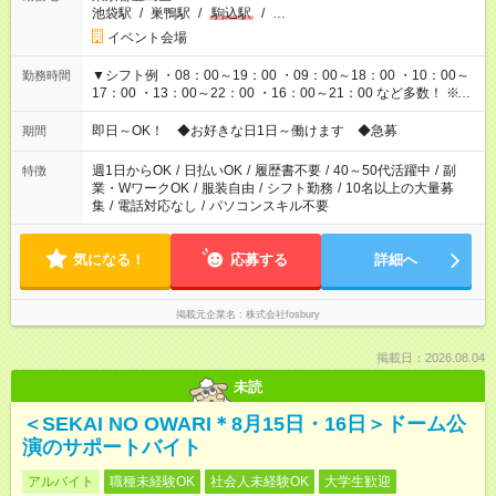
池袋駅
/
巣鴨駅
/
駒込駅
/
…
イベント会場
▼シフト例 ・08：00～19：00 ・09：00～18：00 ・10：00～
勤務時間
17：00 ・13：00～22：00 ・16：00～21：00 など多数！ ※お
仕事により勤務時間が異なります
即日～OK！ ◆お好きな日1日～働けます ◆急募
期間
週1日からOK
/
日払いOK
/
履歴書不要
/
40～50代活躍中
/
副
特徴
業・WワークOK
/
服装自由
/
シフト勤務
/
10名以上の大量募
集
/
電話対応なし
/
パソコンスキル不要
気になる！
応募する
詳細へ
掲載元企業名
株式会社fosbury
掲載日：2026.08.04
未読
＜SEKAI NO OWARI＊8月15日・16日＞ドーム公
演のサポートバイト
アルバイト
職種未経験OK
社会人未経験OK
大学生歓迎