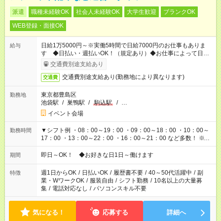
派遣
職種未経験OK
社会人未経験OK
大学生歓迎
ブランクOK
WEB登録・面接OK
日給1万5000円～※実働5時間で日給7000円のお仕事もありま
給与
す ◆日払い・週払いOK！（規定あり）◆お仕事によって日給も
異なります
交通費別途支給あり
交通費別途支給あり(勤務地により異なります)
交通費
東京都豊島区
勤務地
池袋駅
/
巣鴨駅
/
駒込駅
/
…
イベント会場
▼シフト例 ・08：00～19：00 ・09：00～18：00 ・10：00～
勤務時間
17：00 ・13：00～22：00 ・16：00～21：00 など多数！ ※お
仕事により勤務時間が異なります
即日～OK！ ◆お好きな日1日～働けます
期間
週1日からOK
/
日払いOK
/
履歴書不要
/
40～50代活躍中
/
副
特徴
業・WワークOK
/
服装自由
/
シフト勤務
/
10名以上の大量募
集
/
電話対応なし
/
パソコンスキル不要
気になる！
応募する
詳細へ