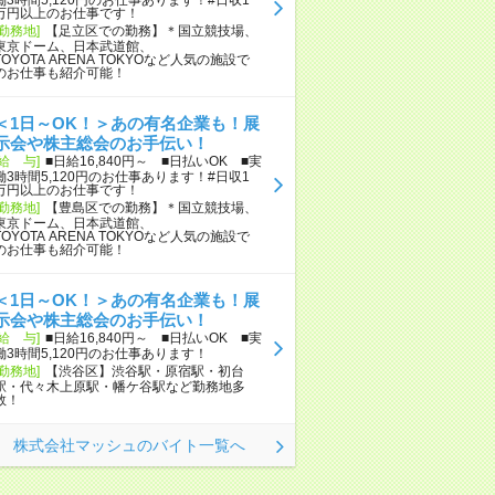
万円以上のお仕事です！
[勤務地]
【足立区での勤務】＊国立競技場、
東京ドーム、日本武道館、
TOYOTA ARENA TOKYOなど人気の施設で
のお仕事も紹介可能！
＜1日～OK！＞あの有名企業も！展
示会や株主総会のお手伝い！
[給 与]
■日給16,840円～ ■日払いOK ■実
働3時間5,120円のお仕事あります！#日収1
万円以上のお仕事です！
[勤務地]
【豊島区での勤務】＊国立競技場、
東京ドーム、日本武道館、
TOYOTA ARENA TOKYOなど人気の施設で
のお仕事も紹介可能！
＜1日～OK！＞あの有名企業も！展
示会や株主総会のお手伝い！
[給 与]
■日給16,840円～ ■日払いOK ■実
働3時間5,120円のお仕事あります！
[勤務地]
【渋谷区】渋谷駅・原宿駅・初台
駅・代々木上原駅・幡ケ谷駅など勤務地多
数！
株式会社マッシュのバイト一覧へ