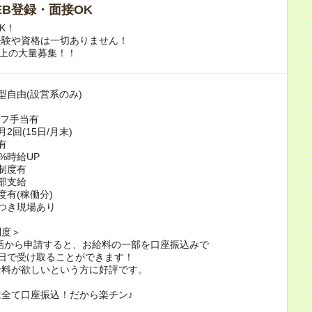
WEB登録・面接OK
K！
経験や資格は一切ありません！
以上の大量募集！！
型自由(設営系のみ)
ーフ手当有
2回(15日/月末)
有
%時給UP
制度有
部支給
度有(稼働分)
つき現場あり
制度＞
話から申請すると、お給料の一部を口座振込みで
日で受け取ることができます！
給料が欲しいという方に好評です。
全て口座振込！だから楽チン♪