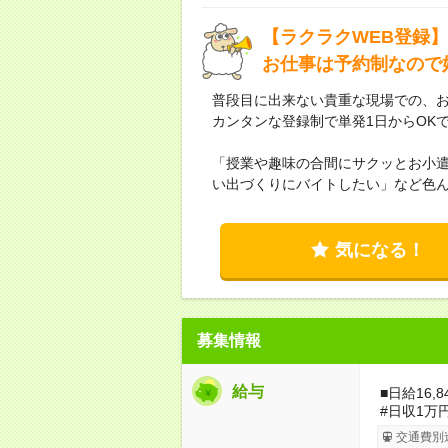
【ラクラクWEB登録】
お仕事は予約制なので
普段目に出来ない貴重な現場での、お
カンタンな登録制で単発1日からOK
「授業や趣味の合間にサクッとお小
い出づくりにバイトしたい」など色
気になる！
募集情報
給与
■日給16,
#日収1万
交通費別