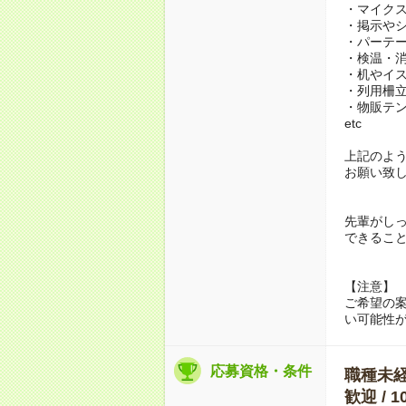
・マイク
・掲示や
・パーテー
・検温・
・机やイ
・列用柵
・物販テ
etc
上記のよ
お願い致
先輩がし
できるこ
【注意】
ご希望の
い可能性
応募資格・条件
職種未経験
歓迎 /