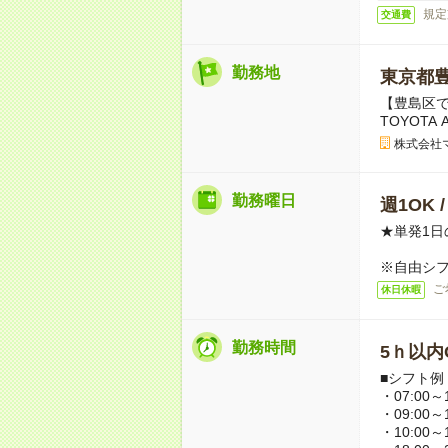
規定
交通費
勤務地
東京都
【豊島区
TOYOT
株式会社
勤務曜日
週1OK 
★単発1日
※自由シ
ご
休日休暇
勤務時間
5ｈ以内O
■シフト例
・07:00～1
・09:00～1
・10:00～1