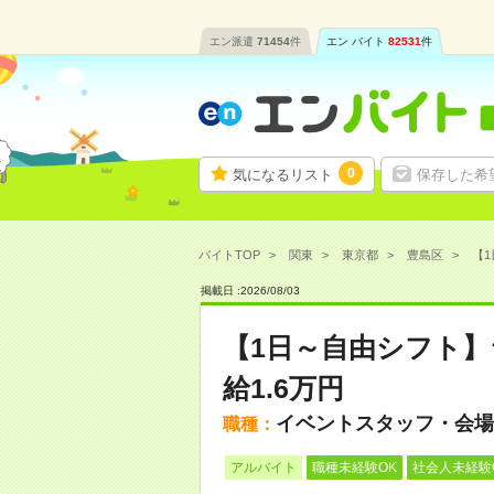
エン派遣
71454
件
エン バイト
82531
件
0
気になるリスト
保存した希
バイトTOP
関東
東京都
豊島区
【1
掲載日 :
2026
/
08
/
03
【1日～自由シフト
給1.6万円
イベントスタッフ・会場
職種：
アルバイト
職種未経験OK
社会人未経験