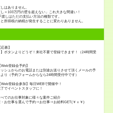
渡しはありません。
し＝103万円の壁を超えない」これ大きな間違い！
手渡しはただの支払い方法の種類です。
ると所得税の納税が発生することに変わりありません。
【応募】
】ボタンよりどうぞ！来社不要で登録できます！（24時間受
）
2【Web登録会予約】
マッシュからのお電話または別途お送りさせて頂くメールの予
より（予約フォームからなら24時間受付中です）
3【Web登録会参加】毎日WEBで開催中！
完了でイベントスタッフに！
すべてのお仕事対象に様々な案件ご紹介
・お仕事を選んで予約⇒お仕事⇒お給料GET(￥ｖ￥)