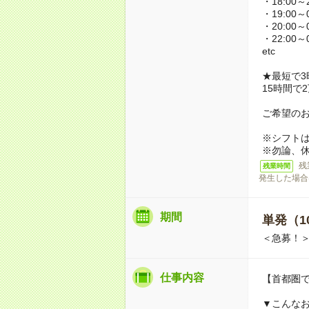
・18:00～2
・19:00～0
・20:00～0
・22:00～0
etc
★最短で3
15時間で
ご希望の
※シフト
※勿論、
残
残業時間
発生した場合
期間
単発（1
＜急募！＞
仕事内容
【首都圏
▼こんな