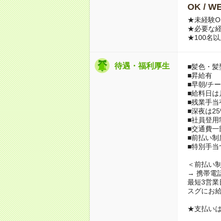
OK / 
★未経験O
★必要な
★100名
待遇・福利厚生
■髪色・髪
■昇給有
■早朝/チ
■給料日は月
■残業手当
■深夜は25
■社員登用
■交通費一
■前払い制
■特別手当
＜前払い
→ 携帯電
最短3営業
スグにお
★支払いは