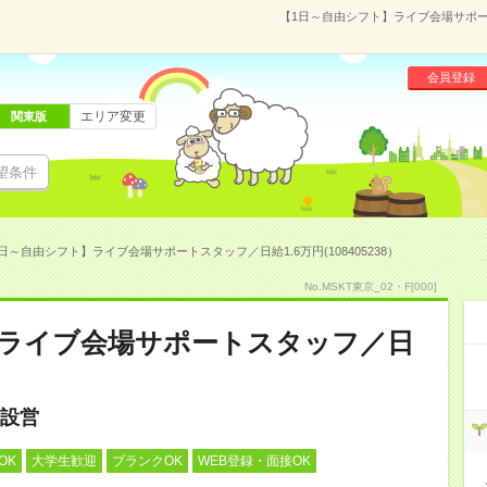
【1日～自由シフト】ライブ会場サポート
会員登録
エリア変更
関東版
望条件
日～自由シフト】ライブ会場サポートスタッフ／日給1.6万円(108405238）
No.MSKT東京_02・F[000]
】ライブ会場サポートスタッフ／日
設営
OK
大学生歓迎
ブランクOK
WEB登録・面接OK