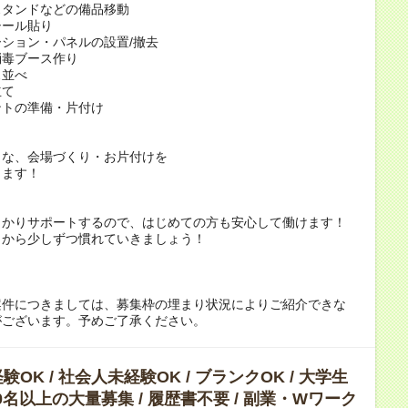
スタンドなどの備品移動
シール貼り
ション・パネルの設置/撤去
消毒ブース作り
ス並べ
立て
ントの準備・片付け
うな、会場づくり・お片付けを
します！
っかりサポートするので、はじめての方も安心して働けます！
とから少しずつ慣れていきましょう！
案件につきましては、募集枠の埋まり状況によりご紹介できな
がございます。予めご了承ください。
OK / 社会人未経験OK / ブランクOK / 大学生
 10名以上の大量募集 / 履歴書不要 / 副業・Wワーク