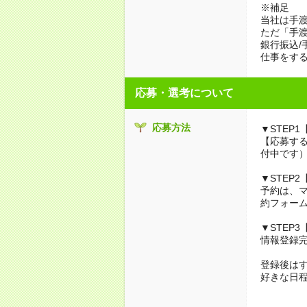
※補足
当社は手
ただ「手渡
銀行振込/
仕事をす
応募・選考について
応募方法
▼STEP1
【応募する
付中です
▼STEP
予約は、
約フォーム
▼STEP
情報登録
登録後は
好きな日程