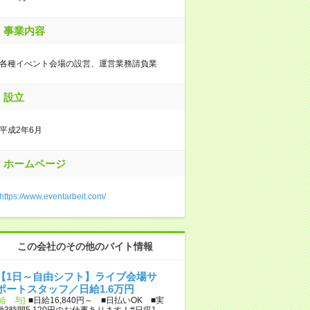
事業内容
各種イべント会場の設営、運営業務請負業
設立
平成2年6月
ホームページ
https://www.eventarbeit.com/
この会社のその他のバイト情報
【1日～自由シフト】ライブ会場サ
ポートスタッフ／日給1.6万円
[給 与]
■日給16,840円～ ■日払いOK ■実
働3時間5,120円のお仕事あります！#日収1