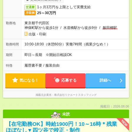
1ヶ月3万円を上限として実費支給
交通費
25～30万円
月収例
東京都千代田区
勤務地
神保町駅から徒歩1分
/
水道橋駅から徒歩9分
/
飯田橋駅
出版・印刷
10:00-18:00（休憩60分）実働7時間（残業少なめ！）
勤務時間
即日～長期 ※開始日相談OK
期間
履歴書不要
/
服装自由
特徴
気になる！
応募する
詳細へ
掲載元企業名
株式会社リクルートスタッフィング
掲載日：2026.08.06
未読
NEW
【在宅勤務OK】時給1900円！10～16時＊残業
ほぼなし▼四ツ谷で校正・制作