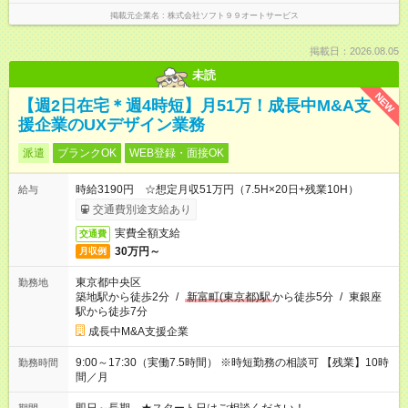
掲載元企業名
株式会社ソフト９９オートサービス
掲載日：2026.08.05
未読
NEW
【週2日在宅＊週4時短】月51万！成長中M&A支
援企業のUXデザイン業務
派遣
ブランクOK
WEB登録・面接OK
時給3190円 ☆想定月収51万円（7.5H×20日+残業10H）
給与
交通費別途支給あり
実費全額支給
交通費
30万円～
月収例
東京都中央区
勤務地
築地駅から徒歩2分
/
新富町(東京都)駅
から徒歩5分
/
東銀座
駅から徒歩7分
成長中M&A支援企業
9:00～17:30（実働7.5時間） ※時短勤務の相談可 【残業】10時
勤務時間
間／月