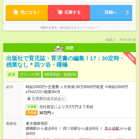
気になる！
応募する
詳細へ
掲載元企業名
株式会社エキスパートスタッフ
掲載日：2026.08.06
未読
NEW
出版社で育児誌・育児書の編集！17：30定時・
残業なし＊四ツ谷・曙橋
派遣
ブランクOK
WEB登録・面接OK
時給2000円+交通費 ☆月収例:30万8000円程度 ※時給2000円
給与
x7hx22日+残業0h/月
交通費別途支給あり
当社規定により月3万円まで支給
交通費
30万円～
月収例
東京都新宿区
勤務地
曙橋駅から徒歩8分
/
四ツ谷駅から徒歩9分
/
市ケ谷駅
から徒
歩9分