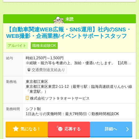
未読
【自動車関連WEB広報・SNS運用】社内のSNS・
WEB撮影・企画業務/イベントサポートスタッフ
アルバイト
職種未経験OK
時給1,250円～1,500円
給与
※経験・能力等を考慮の上、加給・優遇いたします。 【試用期
間】試用期間なし
交通費別途支給あり
東京都江東区
勤務地
東京都江東区東雲2-11-12（最寄り駅：臨海高速鉄道りんかい線
「東雲駅」）
株式会社ソフト９９オートサービス
シフト制
勤務時間
1日あたりの実働時間：最大7時間/日 ◇勤務時間相談OK
気になる！
応募する
詳細へ