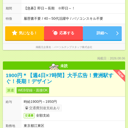
【急募】即日～長期 ※即日～！
期間
履歴書不要
/
40～50代活躍中
/
パソコンスキル不要
特徴
気になる！
応募する
詳細へ
掲載元企業名
パーソルテンプスタッフ株式会社
掲載日：2026.08.06
未読
NEW
1900円＊【週4日×7時間】大手広告！豊洲駅す
ぐ！長期！デザイン
派遣
WEB登録・面接OK
時給1900円～1950円
給与
交通費別途支給あり
全額支給
交通費
東京都江東区
勤務地