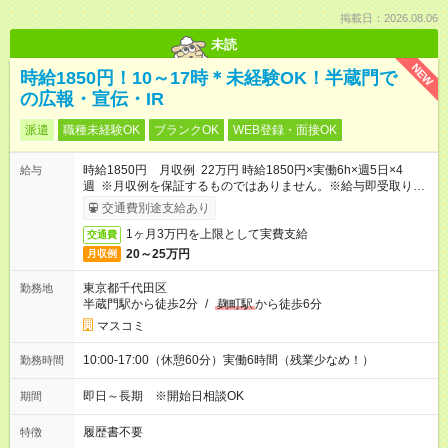
掲載日：2026.08.06
未読
NEW
時給1850円！10～17時＊未経験OK！半蔵門で
の広報・宣伝・IR
派遣
職種未経験OK
ブランクOK
WEB登録・面接OK
時給1850円 月収例 22万円 時給1850円×実働6h×週5日×4
給与
週 ※月収例を保証するものではありません。※給与即受取りサ
ービス利用可（利用条件有）
交通費別途支給あり
1ヶ月3万円を上限として実費支給
交通費
20～25万円
月収例
東京都千代田区
勤務地
半蔵門駅から徒歩2分
/
麹町駅
から徒歩6分
マスコミ
10:00-17:00（休憩60分）実働6時間（残業少なめ！）
勤務時間
即日～長期 ※開始日相談OK
期間
履歴書不要
特徴