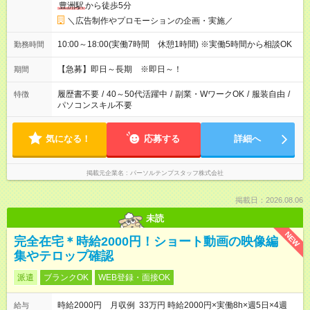
豊洲駅
から徒歩5分
＼広告制作やプロモーションの企画・実施／
10:00～18:00(実働7時間 休憩1時間) ※実働5時間から相談OK
勤務時間
【急募】即日～長期 ※即日～！
期間
履歴書不要
/
40～50代活躍中
/
副業・WワークOK
/
服装自由
/
特徴
パソコンスキル不要
気になる！
応募する
詳細へ
掲載元企業名
パーソルテンプスタッフ株式会社
掲載日：2026.08.06
未読
NEW
完全在宅＊時給2000円！ショート動画の映像編
集やテロップ確認
派遣
ブランクOK
WEB登録・面接OK
時給2000円 月収例 33万円 時給2000円×実働8h×週5日×4週
給与