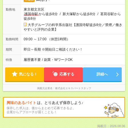
東京都文京区
勤務地
護国寺駅
から徒歩8分
/
新大塚駅から徒歩8分
/
茗荷谷駅から
徒歩8分
大手グループの科学系出版社【護国寺駅徒歩8分／禁煙／働き
やすいと評判の企業】
09:00 ～ 17:00 （休憩1時間）
勤務時間
即日～長期 ※開始日ご相談ください！
期間
履歴書不要
/
副業・WワークOK
特徴
気になる！
応募する
詳細へ
掲載元企業名
株式会社エキスパートスタッフ
興味のあるバイト
は、とりあえず保存しよう♪
保存した求人は、後からまとめて応募できるよ。
企業からアプローチが届くことも！
掲載日：2026.08.06