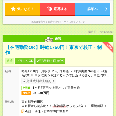
気になる！
応募する
詳細へ
掲載元企業名
株式会社リクルートスタッフィング
掲載日：2026.08.06
未読
NEW
【在宅勤務OK】時給1750円！東京で校正・制
作
派遣
ブランクOK
WEB登録・面接OK
時給1750円 月収例 25万円 時給1750円×実働7h×週5日×4週
給与
+残業5h ※月収例を保証するものではありません。※給与即受取
りサービス利用可（利用条件有）
交通費別途支給あり
1ヶ月3万円を上限として実費支給
交通費
25～30万円
月収例
東京都千代田区
勤務地
東京駅から徒歩5分
/
有楽町駅
から徒歩3分
/
二重橋前駅
/
…
会計・法律・特許等専門事務所