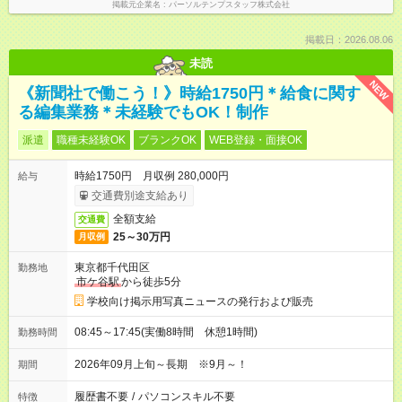
掲載元企業名
パーソルテンプスタッフ株式会社
掲載日：2026.08.06
未読
NEW
《新聞社で働こう！》時給1750円＊給食に関す
る編集業務＊未経験でもOK！制作
派遣
職種未経験OK
ブランクOK
WEB登録・面接OK
時給1750円 月収例 280,000円
給与
交通費別途支給あり
全額支給
交通費
25～30万円
月収例
東京都千代田区
勤務地
市ケ谷駅
から徒歩5分
学校向け掲示用写真ニュースの発行および販売
08:45～17:45(実働8時間 休憩1時間)
勤務時間
2026年09月上旬～長期 ※9月～！
期間
履歴書不要
/
パソコンスキル不要
特徴