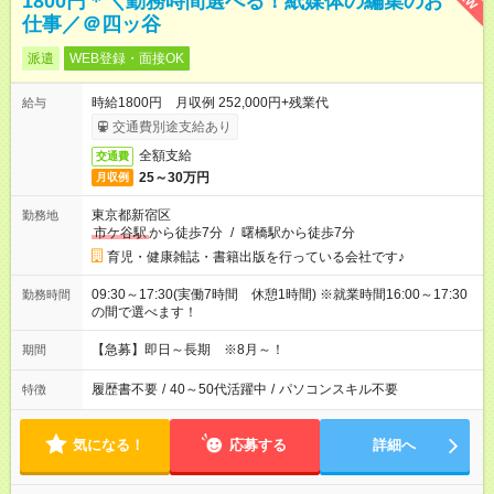
1800円＊＼勤務時間選べる！紙媒体の編集のお
仕事／＠四ッ谷
派遣
WEB登録・面接OK
時給1800円 月収例 252,000円+残業代
給与
交通費別途支給あり
全額支給
交通費
25～30万円
月収例
東京都新宿区
勤務地
市ケ谷駅
から徒歩7分
/
曙橋駅から徒歩7分
育児・健康雑誌・書籍出版を行っている会社です♪
09:30～17:30(実働7時間 休憩1時間) ※就業時間16:00～17:30
勤務時間
の間で選べます！
【急募】即日～長期 ※8月～！
期間
履歴書不要
/
40～50代活躍中
/
パソコンスキル不要
特徴
気になる！
応募する
詳細へ