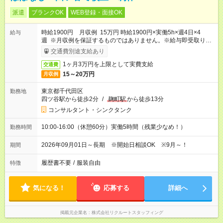
派遣
ブランクOK
WEB登録・面接OK
時給1900円 月収例 15万円 時給1900円×実働5h×週4日×4
給与
週 ※月収例を保証するものではありません。※給与即受取りサ
ービス利用可（利用条件有）
交通費別途支給あり
1ヶ月3万円を上限として実費支給
交通費
15～20万円
月収例
東京都千代田区
勤務地
四ツ谷駅から徒歩2分
/
麹町駅
から徒歩13分
コンサルタント・シンクタンク
10:00-16:00（休憩60分）実働5時間（残業少なめ！）
勤務時間
2026年09月01日～長期 ※開始日相談OK ※9月～！
期間
履歴書不要
/
服装自由
特徴
気になる！
応募する
詳細へ
掲載元企業名
株式会社リクルートスタッフィング