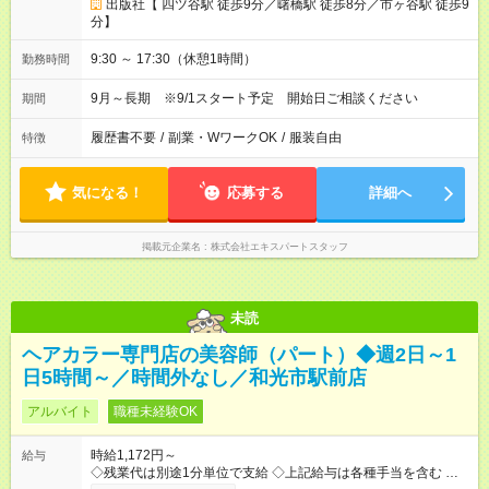
出版社【 四ツ谷駅 徒歩9分／曙橋駅 徒歩8分／市ヶ谷駅 徒歩9
分】
9:30 ～ 17:30（休憩1時間）
勤務時間
9月～長期 ※9/1スタート予定 開始日ご相談ください
期間
履歴書不要
/
副業・WワークOK
/
服装自由
特徴
気になる！
応募する
詳細へ
掲載元企業名
株式会社エキスパートスタッフ
未読
ヘアカラー専門店の美容師（パート）◆週2日～1
日5時間～／時間外なし／和光市駅前店
アルバイト
職種未経験OK
時給1,172円～
給与
◇残業代は別途1分単位で支給 ◇上記給与は各種手当を含む ◇毎