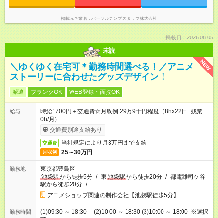
掲載元企業名
パーソルテンプスタッフ株式会社
掲載日：2026.08.05
未読
NEW
＼ゆくゆく在宅可＊勤務時間選べる！／アニメ
ストーリーに合わせたグッズデザイン！
派遣
ブランクOK
WEB登録・面接OK
時給1700円＋交通費☆月収例:29万9千円程度（8hx22日+残業
給与
0h/月）
交通費別途支給あり
当社規定により月3万円まで支給
交通費
25～30万円
月収例
東京都豊島区
勤務地
池袋駅
から徒歩5分
/
東
池袋駅
から徒歩20分
/
都電雑司ケ谷
駅から徒歩20分
/
…
アニメショップ関連の制作会社【池袋駅徒歩5分】
(1)09:30 ～ 18:30 (2)10:00 ～ 18:30 (3)10:00 ～ 18:00 ※選択
勤務時間