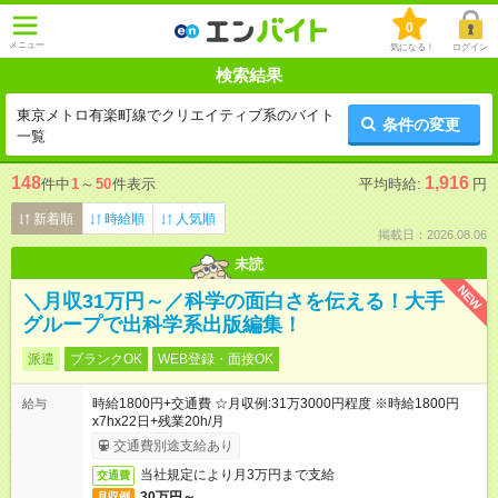
0
メニュー
気になる！
ログイン
検索結果
東京メトロ有楽町線でクリエイティブ系のバイト
条件の変更
一覧
148
1,916
件中
1
～
50
件表示
平均時給:
円
新着順
時給順
人気順
掲載日：2026.08.06
未読
NEW
＼月収31万円～／科学の面白さを伝える！大手
グループで出科学系出版編集！
派遣
ブランクOK
WEB登録・面接OK
時給1800円+交通費 ☆月収例:31万3000円程度 ※時給1800円
給与
x7hx22日+残業20h/月
交通費別途支給あり
当社規定により月3万円まで支給
交通費
30万円～
月収例