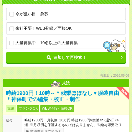
今が狙い目！急募
来社不要！WEB登録／面接OK
大量募集中！10名以上の大量募集
追加して再検索！
掲載日：2026.08.06
未読
NEW
時給1900円！10時～＊残業ほぼなし▼服装自由
＊神保町での編集・校正・制作
派遣
ブランクOK
WEB登録・面接OK
時給1900円 月収例 26万円 時給1900円×実働7h×週5日×4
給与
週 ※月収例を保証するものではありません。※給与即受取りサ
ービス利用可（利用条件有）
交通費別途支給あり