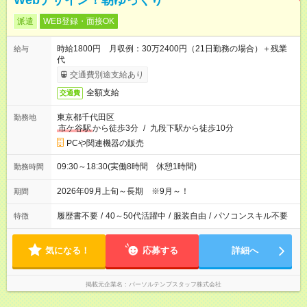
Webデザイン！朝ゆっくり
派遣
WEB登録・面接OK
時給1800円 月収例：30万2400円（21日勤務の場合）＋残業
給与
代
交通費別途支給あり
全額支給
交通費
東京都千代田区
勤務地
市ケ谷駅
から徒歩3分
/
九段下駅から徒歩10分
PCや関連機器の販売
09:30～18:30(実働8時間 休憩1時間)
勤務時間
2026年09月上旬～長期 ※9月～！
期間
履歴書不要
/
40～50代活躍中
/
服装自由
/
パソコンスキル不要
特徴
気になる！
応募する
詳細へ
掲載元企業名
パーソルテンプスタッフ株式会社