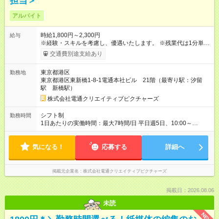
担当＞
アルバイト
時給1,800円～2,300円
給与
※経験・スキルを考慮し、優遇いたします。 ※残業代は1分単位
で全額支給します。 【試用期間】試用期間なし
交通費別途支給あり
東京都港区
勤務地
東京都港区東新橋1-8-1電通本社ビル 21階（最寄り駅：汐留
駅 新橋駅）
株式会社電通クリエイティブピクチャーズ
シフト制
勤務時間
1日あたりの実働時間：最大7時間/日 平日週5日、10:00～
18:00（実働7時間、休憩1時間） ・所定時間外勤務：あり（残
業代は全額支給いたします） ・休日勤務：あり（担当案件や進
気になる！
捗状況によります） ※上記時間から多少変更することもできま
応募する
詳細へ
すのでご相談ください ※ある程度、仕事に慣れた後はリモート
ワークも可能です
掲載元企業名
株式会社電通クリエイティブピクチャーズ
掲載日：2026.08.06
未読
NEW