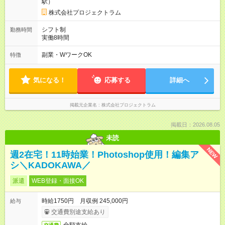
駅）
株式会社プロジェクトラム
シフト制
勤務時間
実働8時間
副業・WワークOK
特徴
気になる！
応募する
詳細へ
掲載元企業名
株式会社プロジェクトラム
掲載日：2026.08.05
未読
NEW
週2在宅！11時始業！Photoshop使用！編集ア
シ＼KADOKAWA／
派遣
WEB登録・面接OK
時給1750円 月収例 245,000円
給与
交通費別途支給あり