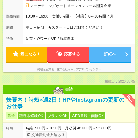
マーケティングオートメーションツール開発企業
10:00～19:00（実働8時間） 【残業】0～10時間／月
勤務時間
即日～長期 ★スタート日はご相談ください！
期間
副業・WワークOK
/
服装自由
特徴
気になる！
応募する
詳細へ
掲載元企業名
株式会社キャリアデザインセンター
掲載日：2026.08.05
未読
NEW
扶養内！時短×週2日！HPやInstagramの更新の
お仕事
派遣
職種未経験OK
ブランクOK
WEB登録・面接OK
時給1500円～1650円 月収例 48,000円～52,800円
給与
交通費別途支給あり