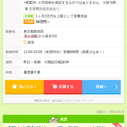
+残業5h ※月収例を保証するものではありません。※給与即受取
りサービス利用可（利用条件有）
交通費別途支給あり
1ヶ月3万円を上限として実費支給
交通費
30万円～
月収例
東京都新宿区
勤務地
市ケ谷駅
から徒歩3分
放送
11:00-20:00（休憩60分）実働8時間（残業少なめ！）
勤務時間
即日～長期 ※開始日相談OK
期間
履歴書不要
特徴
気になる！
応募する
詳細へ
掲載元企業名
株式会社リクルートスタッフィング
掲載日：2026.08.05
未読