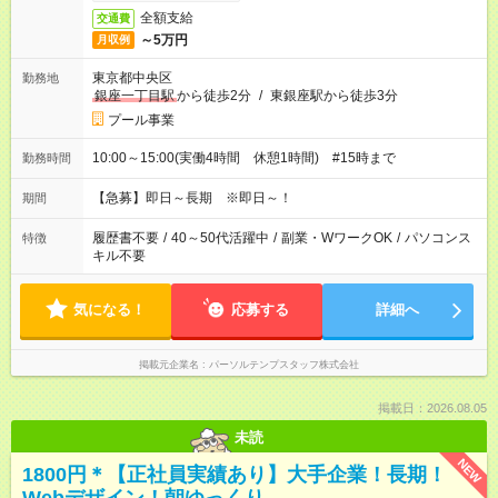
全額支給
交通費
～5万円
月収例
東京都中央区
勤務地
銀座一丁目駅
から徒歩2分
/
東銀座駅から徒歩3分
プール事業
10:00～15:00(実働4時間 休憩1時間) #15時まで
勤務時間
【急募】即日～長期 ※即日～！
期間
履歴書不要
/
40～50代活躍中
/
副業・WワークOK
/
パソコンス
特徴
キル不要
気になる！
応募する
詳細へ
掲載元企業名
パーソルテンプスタッフ株式会社
掲載日：2026.08.05
未読
NEW
1800円＊【正社員実績あり】大手企業！長期！