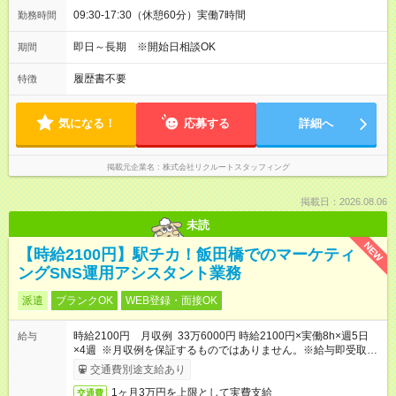
09:30-17:30（休憩60分）実働7時間
勤務時間
即日～長期 ※開始日相談OK
期間
履歴書不要
特徴
気になる！
応募する
詳細へ
掲載元企業名
株式会社リクルートスタッフィング
掲載日：2026.08.06
未読
NEW
【時給2100円】駅チカ！飯田橋でのマーケティ
ングSNS運用アシスタント業務
派遣
ブランクOK
WEB登録・面接OK
時給2100円 月収例 33万6000円 時給2100円×実働8h×週5日
給与
×4週 ※月収例を保証するものではありません。※給与即受取り
サービス利用可（利用条件有）
交通費別途支給あり
1ヶ月3万円を上限として実費支給
交通費