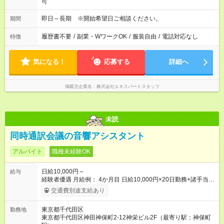
可
即日～長期 ※開始希望日ご相談ください。
期間
履歴書不要
/
副業・WワークOK
/
服装自由
/
電話対応なし
特徴
気になる！
応募する
詳細へ
掲載元企業名
株式会社エキスパートスタッフ
未読
同時通訳会議の音響アシスタント
アルバイト
職種未経験OK
日給10,000円～
給与
経験者優遇 月給例： 4か月目 日給10,000円×20日勤務+諸手当
=243,800円 2年目 日給15,000円×20日勤務+諸手当=368,000円
交通費別途支給あり
東京都千代田区
勤務地
東京都千代田区神田神保町2-12神栄ビル2F（最寄り駅：神保町