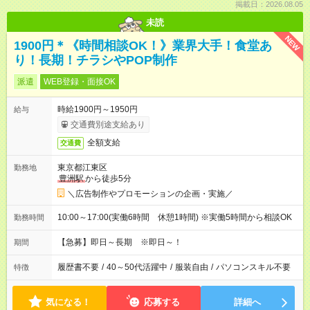
掲載日：2026.08.05
未読
NEW
1900円＊《時間相談OK！》業界大手！食堂あ
り！長期！チラシやPOP制作
派遣
WEB登録・面接OK
時給1900円～1950円
給与
交通費別途支給あり
全額支給
交通費
東京都江東区
勤務地
豊洲駅
から徒歩5分
＼広告制作やプロモーションの企画・実施／
10:00～17:00(実働6時間 休憩1時間) ※実働5時間から相談OK
勤務時間
【急募】即日～長期 ※即日～！
期間
履歴書不要
/
40～50代活躍中
/
服装自由
/
パソコンスキル不要
特徴
気になる！
応募する
詳細へ