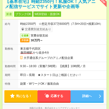
NEW
【基本在宅】時給2350円！私服OK！人気アニ
メ配信サービスでサイト更新や企画等
派遣
ブランクOK
WEB登録・面接OK
時給2350円 ☆想定月収37万6000円（7.5H×20日+残業10H）
給与
交通費別途支給あり
実費全額支給
交通費
30万円～
月収例
東京都千代田区
勤務地
飯田橋駅
から徒歩4分
大手通信系グループのアニメ配信企業
9:30～18:00（実働7.5時間） 【残業】10時間／月
勤務時間
即日～長期 ★スタート日はご相談ください！
期間
副業・WワークOK
/
服装自由
特徴
気になる！
応募する
詳細へ
掲載元企業名
株式会社キャリアデザインセンター