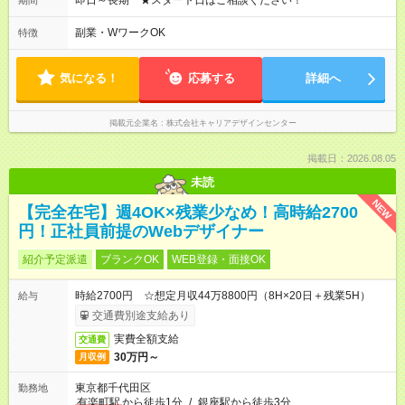
即日～長期 ★スタート日はご相談ください！
期間
副業・WワークOK
特徴
気になる！
応募する
詳細へ
掲載元企業名
株式会社キャリアデザインセンター
掲載日：2026.08.05
未読
NEW
【完全在宅】週4OK×残業少なめ！高時給2700
円！正社員前提のWebデザイナー
紹介予定派遣
ブランクOK
WEB登録・面接OK
時給2700円 ☆想定月収44万8800円（8H×20日＋残業5H）
給与
交通費別途支給あり
実費全額支給
交通費
30万円～
月収例
東京都千代田区
勤務地
有楽町駅
から徒歩1分
/
銀座駅から徒歩3分