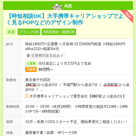
未読
NEW
【時短相談OK】大手携帯キャリアショップでよ
く見るPOPなどのデザイン制作
派遣
ブランクOK
WEB登録・面接OK
時給1800円+交通費 ☆月収例:32万8000円程度 ※時給1800円
給与
x8hx22日+残業5h/月
交通費別途支給あり
当社規定により月3万円まで支給
交通費
30万円～
月収例
東京都千代田区
勤務地
麹町駅
から徒歩2分
/
半蔵門駅から徒歩7分
/
永田町駅
から徒
歩5分
/
…
大手携帯キャリアショップ運営会社【麹町駅より徒歩2分】
10:00 ～ 19:00（休憩1時間） ※時間変更の相談可(10時～19時
勤務時間
の中で6～8時間就業)
10月～長期 ※10/1スタート予定。開始希望日ご相談ください！
期間
履歴書不要
/
副業・WワークOK
特徴