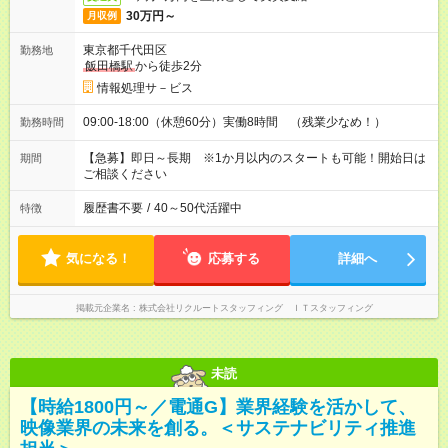
30万円～
月収例
東京都千代田区
勤務地
飯田橋駅
から徒歩2分
情報処理サ－ビス
09:00-18:00（休憩60分）実働8時間 （残業少なめ！）
勤務時間
【急募】即日～長期 ※1か月以内のスタートも可能！開始日は
期間
ご相談ください
履歴書不要
/
40～50代活躍中
特徴
気になる！
応募する
詳細へ
掲載元企業名
株式会社リクルートスタッフィング ＩＴスタッフィング
未読
【時給1800円～／電通G】業界経験を活かして、
映像業界の未来を創る。＜サステナビリティ推進