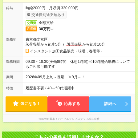
時給2000円 月収例 320,000円
給与
交通費別途支給あり
全額支給
交通費
30万円～
月収例
東京都文京区
勤務地
茗荷谷駅から徒歩5分
/
護国寺駅
から徒歩10分
インスタント加工食品販売（味噌，春雨等）
09:30～18:30(実働8時間 休憩1時間) ※10時開始勤務について
勤務時間
もご相談可能です！
2026年09月上旬～長期 ※9月～！
期間
履歴書不要
/
40～50代活躍中
特徴
気になる！
応募する
詳細へ
掲載元企業名
パーソルテンプスタッフ株式会社
こちらの条件も追加しませんか？