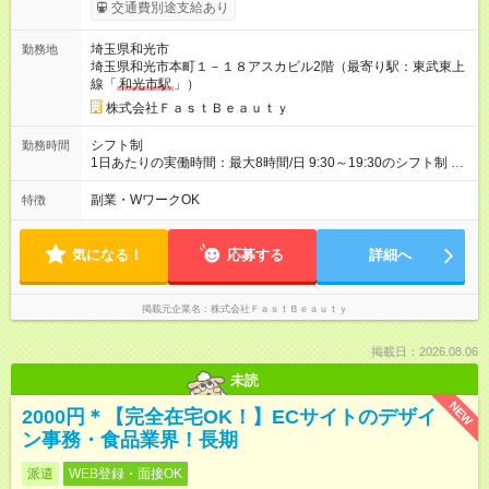
月インセンティブポイント付与 ・店舗売上や入客人数などに応
交通費別途支給あり
じてインセンティブポイントを付与 ・ポイントは6ヶ月に一度引
き出し可能 ◇半年に1回の昇給制度（3人に1人以上が昇給） ◇管
埼玉県和光市
勤務地
理美容師手当あり 研修期間6ヶ月間は以下給与のみ変更あり 時
埼玉県和光市本町１－１８アスカビル2階（最寄り駅：東武東上
給1150円 ※交通費支給（～500円/日） ※給与に関しては2025年
線「
和光市駅
」）
度の最低賃金を反映済み ※各都道府県の施行月より適応、入社
時期によっては変動の可能性あり 詳細は、採用担当へお問い合
株式会社ＦａｓｔＢｅａｕｔｙ
わせください 【試用期間】試用期間なし
シフト制
勤務時間
1日あたりの実働時間：最大8時間/日 9:30～19:30のシフト制 週
2日～、1日5時間～OK シフトはご希望を伺いながら相談のうえ
決定します 扶養内勤務・ダブルワークOK
副業・WワークOK
特徴
気になる！
応募する
詳細へ
掲載元企業名
株式会社ＦａｓｔＢｅａｕｔｙ
掲載日：2026.08.06
未読
NEW
2000円＊【完全在宅OK！】ECサイトのデザイ
ン事務・食品業界！長期
派遣
WEB登録・面接OK