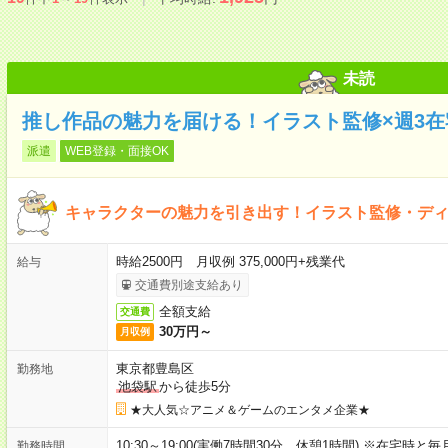
未読
推し作品の魅力を届ける！イラスト監修×週3在宅
派遣
WEB登録・面接OK
キャラクターの魅力を引き出す！イラスト監修・デ
時給2500円 月収例 375,000円+残業代
給与
交通費別途支給あり
全額支給
交通費
30万円～
月収例
東京都豊島区
勤務地
池袋駅
から徒歩5分
★大人気☆アニメ＆ゲームのエンタメ企業★
10:30～19:00(実働7時間30分 休憩1時間) ※在宅時と
勤務時間