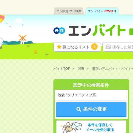
エン派遣
71573
件
エン バイト
82531
件
0
気になるリスト
保存した希
バイトTOP
関東
東京のアルバイト・バイト
設定中の検索条件
池袋 / クリエイティブ系
条件の変更
条件を保存して
メールを受け取る