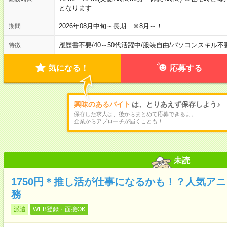
となります
2026年08月中旬～長期 ※8月～！
期間
履歴書不要
/
40～50代活躍中
/
服装自由
/
パソコンスキル不
特徴
気になる！
応募する
興味のあるバイト
は、とりあえず保存しよう♪
保存した求人は、後からまとめて応募できるよ。
企業からアプローチが届くことも！
未読
1750円＊推し活が仕事になるかも！？人気ア
務
派遣
WEB登録・面接OK