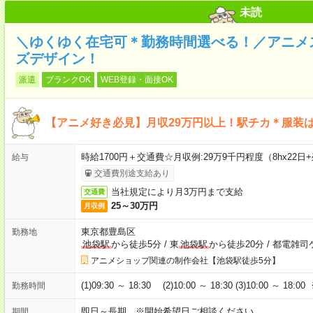
未読
＼ゆくゆく在宅可＊勤務時間選べる！／アニメ
ズデザイン！
派遣
ブランクOK
WEB登録・面接OK
【アニメ好き必見】月収29万円以上！駅チカ＊服装
時給1700円＋交通費☆月収例:29万9千円程度（8hx22日+
給与
交通費別途支給あり
当社規定により月3万円まで支給
交通費
25～30万円
月収例
東京都豊島区
勤務地
池袋駅
から徒歩5分
/
東
池袋駅
から徒歩20分
/
都電雑司
アニメショップ関連の制作会社【池袋駅徒歩5分】
(1)09:30 ～ 18:30 (2)10:00 ～ 18:30 (3)10:00 ～ 18
勤務時間
即日～長期 ※開始希望日ご相談ください。
期間