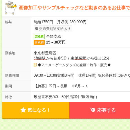
画像加工やサンプルチェックなど動きのあるお仕事
時給1750円 月収例 280,000円
給与
交通費別途支給あり
全額支給
交通費
25～30万円
月収例
東京都豊島区
勤務地
池袋駅
から徒歩5分
/
東
池袋駅
から徒歩12分
◆アニメ・ゲームグッズの企画・制作・販売◆
09:30～18:30(実働8時間 休憩1時間) ※お昼休憩は
勤務時間
【急募】即日～長期 ※8月～！
期間
履歴書不要
/
40～50代活躍中
/
服装自由
特徴
気になる！
応募する