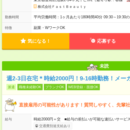
株式会社ＦａｓｔＢｅａｕｔｙ
平均労働時間：1ヶ月あたり180時間40分 09:30～19:3
勤務時間
副業・WワークOK
特徴
気になる！
応募する
未読
週2-3日在宅＊時給2000円！9-16時勤務！
派遣
職種未経験OK
ブランクOK
WEB登録・面接OK
直接雇用の可能性があります！質問しやすく、先輩
時給2000円＋交 ■給与の前払いが可能な速払いサービ
給与
交通費別途支給あり