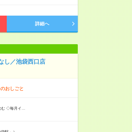
詳細へ
なし／池袋西口店
！のおしごと
む ◇毎月イ…
池袋駅
」）