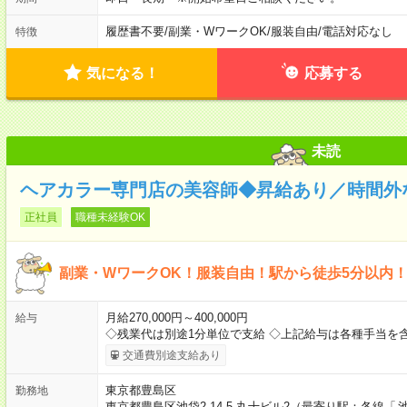
履歴書不要
/
副業・WワークOK
/
服装自由
/
電話対応なし
特徴
気になる！
応募する
未読
ヘアカラー専門店の美容師◆昇給あり／時間外
正社員
職種未経験OK
副業・WワークOK！服装自由！駅から徒歩5分以内
月給270,000円～400,000円
給与
◇残業代は別途1分単位で支給 ◇上記給与は各種手当を含
交通費別途支給あり
東京都豊島区
勤務地
東京都豊島区池袋2-14-5 丸十ビル2（最寄り駅：各線「