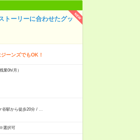
NEW
ストーリーに合わせたグッ
はジーンズでもOK！
残業0h/月）
ケ谷駅から徒歩20分
/
…
:00 ※選択可