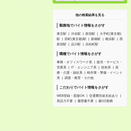
他の検索結果を見る
勤務地でバイト情報をさがす
東京駅
渋谷駅
新宿駅
大手町(東京都)
駅
田町(東京都)駅
新橋駅
横浜駅
西
新宿駅
品川駅
浜松町駅
職種でバイト情報をさがす
事務・オフィスワーク系
販売・サービス・
営業系
IT・エンジニア系
技術系
医
療・介護・福祉系
軽作業・警備・イベント
系
調査・教育・その他
こだわりでバイト情報をさがす
WEB登録・面接OK
交通費別途支給あり
英語力不要
履歴書不要
週5日勤務