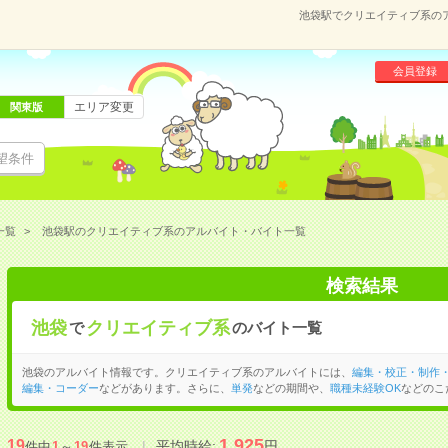
池袋駅でクリエイティブ系の
会員登録
エリア変更
関東版
望条件
一覧
池袋駅のクリエイティブ系のアルバイト・バイト一覧
検索結果
池袋
クリエイティブ系
で
のバイト一覧
池袋のアルバイト情報です。クリエイティブ系のアルバイトには、
編集・校正・制作
編集・コーダー
などがあります。さらに、
単発
などの期間や、
職種未経験OK
などのこ
1,925
19
平均時給:
円
件中
1
～
19
件表示