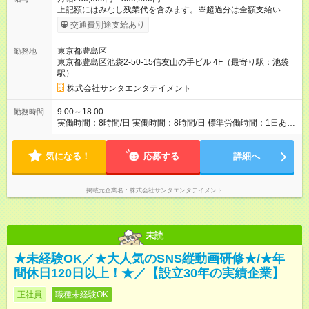
上記額にはみなし残業代を含みます。※超過分は全額支給いたし
ます。 みなし残業代 14,500円／月 みなし残業時間 5時間／月 ※
交通費別途支給あり
試用期間は3ヶ月で、その間の雇用形態は契約社員です。そのほ
かの条件に変更はありません。 ※個人の成果に対して各種イン
東京都豊島区
勤務地
センティブ制度を設けております。 【試用期間】試用期間あり
東京都豊島区池袋2-50-15信友山の手ビル 4F（最寄り駅：池袋
試用期間の長さ：3ヶ月 ※ 雇用形態と給与に、本採用時と異なる
駅）
部分があります。 雇用形態：中途採用（契約社員） 給与：本採
用時と同じです。
株式会社サンタエンタテイメント
9:00～18:00
勤務時間
実働時間：8時間/日 実働時間：8時間/日 標準労働時間：1日あた
り8時間 ／ 1か月あたり160時間 ※配属先によって変動有
気になる！
応募する
詳細へ
掲載元企業名
株式会社サンタエンタテイメント
未読
★未経験OK／★大人気のSNS縦動画研修★/★年
間休日120日以上！★／【設立30年の実績企業】
正社員
職種未経験OK