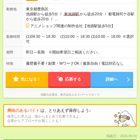
東京都豊島区
勤務地
池袋駅から徒歩5分
/
東池袋駅
から徒歩20分
/
都電雑司ケ谷駅
から徒歩20分
/
…
アニメショップ関連の制作会社【池袋駅徒歩5分】
(1)09:30 ～ 18:30 (2)10:00 ～ 18:30 (3)10:00 ～ 18:00 ※選択
勤務時間
可
即日～長期 ※開始希望日ご相談ください。
期間
履歴書不要
/
副業・WワークOK
/
服装自由
/
電話対応なし
特徴
気になる！
応募する
詳細へ
掲載元企業名
株式会社エキスパートスタッフ
興味のあるバイト
は、とりあえず保存しよう♪
保存した求人は、後からまとめて応募できるよ。
企業からアプローチが届くことも！
掲載日：2026.08.04