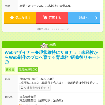
が入社1年以内に昇給を実現。 なかには転職後に年収250万円以
間は異なります 【シフト例】 ・10時00分～19時00分 ・9時00
上アップした社員も。 エンジニアへの還元率は業界高水準の
分～18時00分 平均残業時間：月10時間以内
副業・WワークOK / 10名以上の大量募集
特徴
87％。 スキルを磨いた分だけ、収入アップも目指せる環境で
す！ 【試用期間】試用期間あり 試用期間の長さ：6ヶ月 ※ 雇用
形態と給与に、本採用時と異なる部分があります。 雇用形態：
気になる！
応募する
詳細へ
中途採用（契約社員） 給与：月給 230,000円以上 上記額にはみ
なし残業代を含みます。※超過分は全額支給いたします。 みな
し残業代 21,329円／月 みなし残業時間 13時間／月 ※交通費は
掲載元企業名
ＬＵＬＬグループ
別途支給いたします ※研修期間中（最大12ヶ月間）も、試用期
間中と同一の給与となります。
未読
Webデザイナー◆現状維持にサヨナラ！未経験か
らWeb制作のプロへ育てる育成枠 /研修後リモート
◎
正社員
職種未経験OK
月給250,000円～500,000円
給与
上記額にはみなし残業代を含みます。※超過分は全額支給いたし
ます。 みなし残業代 21,675円／月 みなし残業時間 12時間／月 -
交通費別途支給あり
------------------------------------------------------- ≪経験者の方は以下と
なります≫ --------------------------------------------------------- ◎月給35
東京都豊島区
勤務地
万円～＋業績賞与＋交通費＋各種手当 ※固定残業代（30時間/6
東京都豊島区（最寄り駅：池袋駅）
万6，610円分）を含む。超過分は追加支給いたします 能力やス