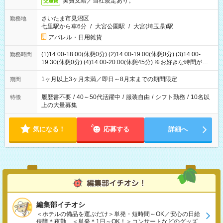
実費支給／当社規定あり。
交通費
さいたま市見沼区
勤務地
七里駅から車6分
/
大宮公園駅
/
大宮(埼玉県)駅
アパレル・日用雑貨
(1)14:00-18:00(休憩0分) (2)14:00-19:00(休憩0分) (3)14:00-
勤務時間
19:30(休憩0分) (4)14:00-20:00(休憩45分) ※お好きな時間が選べ
ます
1ヶ月以上3ヶ月未満／即日～8月末までの期間限定
期間
履歴書不要
/
40～50代活躍中
/
服装自由
/
シフト勤務
/
10名以
特徴
上の大量募集
気になる！
応募する
詳細へ
編集部イチオシ
＜ホテルの備品を運ぶだけ＞単発・短時間～OK／安心の日給
保障＊夜勤、＜単発＊1日～OK！＞コンサートなどのグッズ