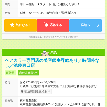
即日～長期 ★スタート日はご相談ください！
期間
副業・WワークOK
/
服装自由
/
電話対応なし
特徴
気になる！
応募する
詳細へ
掲載元企業名
株式会社キャリアデザインセンター
未読
ヘアカラー専門店の美容師◆昇給あり／時間外な
し／池袋東口店
正社員
職種未経験OK
月給270,000円～400,000円
給与
◇残業代は別途1分単位で支給 ◇上記給与は各種手当を含む ◇毎
月インセンティブポイント付与 ・店舗売上や入客人数などに応
交通費別途支給あり
じてインセンティブポイントを付与 ・ポイントは6ヶ月に一度引
き出し可能 ◇半年に1回の昇給制度（3人に1人以上が昇給） ◇店
東京都豊島区
勤務地
長手当（月30，000円～）あり 研修期間6ヶ月間は以下給与のみ
東京都豊島区南池袋1-24-5 楽園タウンビルBF1（最寄り駅：各
変更あり 月給242，700円 ※給与に関しては2025年度の最低賃