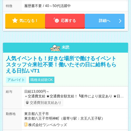
履歴書不要
/
40～50代活躍中
特徴
気になる！
応募する
詳細へ
未読
人気イベントも！好きな場所で働けるイベント
スタッフ☆来社不要！働いたその日に給料もら
える日払い/T1
アルバイト
職種未経験OK
日給13,000円～
給与
＋交通費支給 ★交通費全額支給！ ┗案件により規定あり ★日払
いOK！（規定あり） ┗働いたその日に現金GET♪ お仕事後はコ
交通費別途支給あり
ンビニATMから 日払い分を引き落とせます！ 【試用期間】試
用期間なし
東京都八王子市
勤務地
東京都八王子市明神町（最寄り駅：京王八王子駅）
株式会社ワンベルウッズ