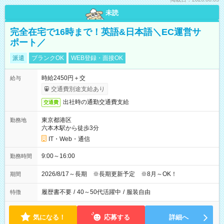
未読
完全在宅で16時まで！英語&日本語＼EC運営サ
ポート／
派遣
ブランクOK
WEB登録・面接OK
時給2450円＋交
給与
交通費別途支給あり
出社時の通勤交通費支給
交通費
東京都港区
勤務地
六本木駅から徒歩3分
IT・Web・通信
9:00～16:00
勤務時間
2026/8/17～長期 ※長期更新予定 ※8月～OK！
期間
履歴書不要
/
40～50代活躍中
/
服装自由
特徴
気になる！
応募する
詳細へ