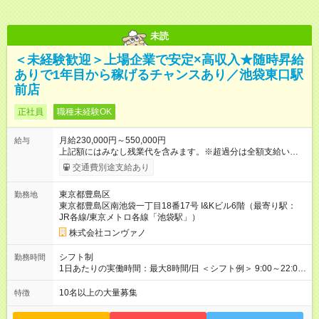
未読
＜未経験歓迎＞上場企業で安定×高収入★随時昇給
ありで1年目から稼げるチャンスあり／池袋東口駅
前店
正社員
職種未経験OK
月給230,000円～550,000円
給与
上記額にはみなし残業代を含みます。※超過分は全額支給いたし
ます。 みなし残業代 8,940円／月 みなし残業時間 5.5時間／月
交通費別途支給あり
上記には、月5.5時間分のみなし残業代(8，940円)を含む。超過
分は別途支給。 ・研修期間6ヶ月 ※研修期間中は月給220，000
東京都豊島区
勤務地
円～ （期間中は契約社員） ※社内基準を満たした場合は、その
東京都豊島区南池袋一丁目18番17号 I&Kビル6階（最寄り駅：
後正規登用可 【年収例】 ◆エリアマネージャー 月給25万円＋役
JR各線/東京メトロ各線「池袋駅」）
職手当3万円＋インセン14万5，781円＝42万5，781円 ◆店長
月給 25万円＋役職手当1万円＋インセン8万2，547円＝34万2，
株式会社コンヴァノ
547円 ◆社員(役職なし) 月給23万円＋インセン1万4701円＝24
万4，701円 ＜別途支給手当＞ ・インセンティブ：月10万円以
シフト制
勤務時間
上も可能！ ・賞与：年2回(6月/12月)※業績による ・交通費：月
1日あたりの実働時間：最大8時間/日 ＜シフト例＞ 9:00～22:00
上限3万円 ＜昇給制度＞※正社員後 ・昇給額：平均1万円(1回あ
でのシフト制（実働8時間／休憩60分） ※残業時間は月平均で
たり) ・回数：随時 ・反映時期：次月の給与から ・評価手法：
10時間程度 ※営業時間は【平日】11：00～22：00、【土日祝】
10名以上の大量募集
特徴
社内評価に基づく ※あなたの頑張りをしっかり評価します！で
10：00～21：00です。商業施設内店舗は施設の営業時間に準じ
きることが増えるほどお給料に反映される環境です。 【試用期
ます。