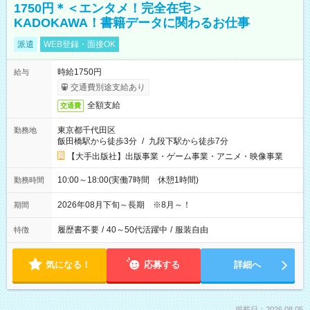
1750円＊＜エンタメ！完全在宅＞
KADOKAWA！書籍データに関わるお仕事
派遣
WEB登録・面接OK
時給1750円
給与
交通費別途支給あり
全額支給
交通費
東京都千代田区
勤務地
飯田橋駅から徒歩3分
/
九段下駅から徒歩7分
【大手出版社】出版事業・ゲーム事業・アニメ・映像事業
10:00～18:00(実働7時間 休憩1時間)
勤務時間
2026年08月下旬～長期 ※8月～！
期間
履歴書不要
/
40～50代活躍中
/
服装自由
特徴
気になる！
応募する
詳細へ
掲載日：2026.08.05