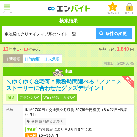
0
メニュー
気になる！
ログイン
検索結果
条件の変更
東池袋でクリエイティブ系のバイト一覧
13
1,840
件中
1
～
13
件表示
平均時給:
円
新着順
時給順
人気順
掲載日：2026.08.05
未読
NEW
＼ゆくゆく在宅可＊勤務時間選べる！／アニメ
ストーリーに合わせたグッズデザイン！
派遣
ブランクOK
WEB登録・面接OK
時給1700円＋交通費☆月収例:29万9千円程度（8hx22日+残業
給与
0h/月）
交通費別途支給あり
当社規定により月3万円まで支給
交通費
25～30万円
月収例