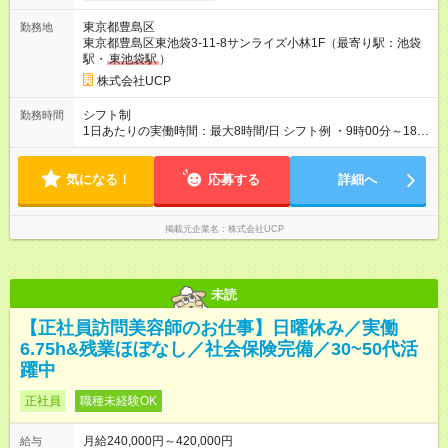
業を想定して深夜手当(月10時間分、3250円分)を含みます。 ※
東京都豊島区
勤務地
超過分は全額支給 【試用期間】試用期間なし
東京都豊島区東池袋3-11-8サンライズ小林1F（最寄り駅：池袋
駅・
東池袋駅
）
株式会社UCP
シフト制
勤務時間
1日あたりの実働時間：最大8時間/日 シフト例 ・9時00分～18時
00分 ・8時00分～17時00分 ・17時00分～22時00分 ・18時00
分～23時00分 ・22時00分～翌5時00分
気になる！
応募する
詳細へ
掲載元企業名
株式会社UCP
未読
【正社員訪問美容師のお仕事】日曜休み／実働
6.75h&残業ほぼなし／社会保険完備／30~50代活
躍中
正社員
職種未経験OK
月給240,000円～420,000円
給与