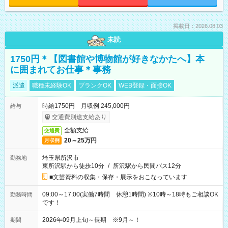
掲載日：2026.08.03
未読
1750円＊【図書館や博物館が好きなかたへ】本
に囲まれてお仕事＊事務
派遣
職種未経験OK
ブランクOK
WEB登録・面接OK
時給1750円 月収例 245,000円
給与
交通費別途支給あり
全額支給
交通費
20～25万円
月収例
埼玉県所沢市
勤務地
東所沢駅から徒歩10分
/
所沢駅から民間バス12分
■文芸資料の収集・保存・展示をおこなっています
09:00～17:00(実働7時間 休憩1時間) ※10時～18時もご相談OK
勤務時間
です！
2026年09月上旬～長期 ※9月～！
期間