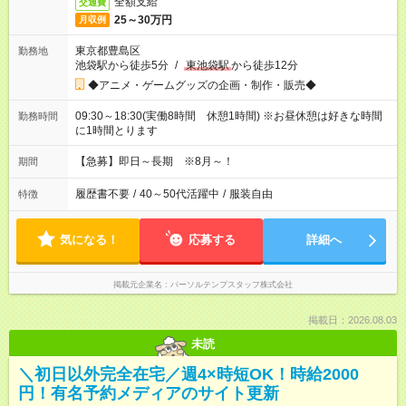
全額支給
交通費
25～30万円
月収例
東京都豊島区
勤務地
池袋駅から徒歩5分
/
東池袋駅
から徒歩12分
◆アニメ・ゲームグッズの企画・制作・販売◆
09:30～18:30(実働8時間 休憩1時間) ※お昼休憩は好きな時間
勤務時間
に1時間とります
【急募】即日～長期 ※8月～！
期間
履歴書不要
/
40～50代活躍中
/
服装自由
特徴
気になる！
応募する
詳細へ
掲載元企業名
パーソルテンプスタッフ株式会社
掲載日：2026.08.03
未読
＼初日以外完全在宅／週4×時短OK！時給2000
円！有名予約メディアのサイト更新