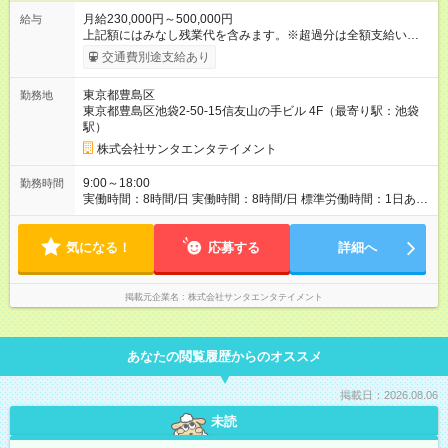
月給230,000円～500,000円
給与
上記額にはみなし残業代を含みます。※超過分は全額支給いたし
ます。 みなし残業代 14,500円／月 みなし残業時間 5時間／月 ※
交通費別途支給あり
試用期間は3ヶ月で、その間の雇用形態は契約社員です。そのほ
かの条件に変更はありません。 ※個人の成果に対して各種イン
東京都豊島区
勤務地
センティブ制度を設けております。 【試用期間】試用期間あり
東京都豊島区池袋2-50-15信友山の手ビル 4F（最寄り駅：池袋
試用期間の長さ：3ヶ月 ※ 雇用形態と給与に、本採用時と異なる
駅）
部分があります。 雇用形態：中途採用（契約社員） 給与：本採
用時と同じです。
株式会社サンタエンタテイメント
9:00～18:00
勤務時間
実働時間：8時間/日 実働時間：8時間/日 標準労働時間：1日あた
り8時間 ／ 1か月あたり160時間 ※配属先によって変動有
気になる！
応募する
詳細へ
掲載元企業名
株式会社サンタエンタテイメント
あなたの閲覧履歴からのオススメ
掲載日：2026.08.06
未読