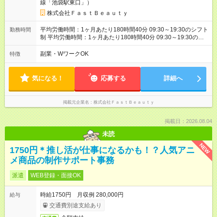
線「池袋駅東口」）
金を反映済み ※各都道府県の施行月より適応、入社時期によっ
ては変動の可能性あり 詳細は、採用担当へお問い合わせくださ
株式会社ＦａｓｔＢｅａｕｔｙ
い 【試用期間】試用期間なし
平均労働時間：1ヶ月あたり180時間40分 09:30～19:30のシフト
勤務時間
制 平均労働時間：1ヶ月あたり180時間40分 09:30～19:30のシ
フト制
副業・WワークOK
特徴
気になる！
応募する
詳細へ
掲載元企業名
株式会社ＦａｓｔＢｅａｕｔｙ
掲載日：2026.08.04
未読
NEW
1750円＊推し活が仕事になるかも！？人気アニ
メ商品の制作サポート事務
派遣
WEB登録・面接OK
時給1750円 月収例 280,000円
給与
交通費別途支給あり