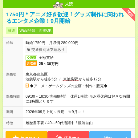
未読
NEW
1750円＊アニメ好き歓迎！グッズ制作に関われ
るエンタメ企業！9月開始
派遣
WEB登録・面接OK
時給1750円 月収例 280,000円
給与
交通費別途支給あり
全額支給
交通費
25～30万円
月収例
東京都豊島区
勤務地
池袋駅から徒歩5分
/
東池袋駅
から徒歩12分
◆アニメ・ゲームグッズの企画・制作・販売◆
09:30～18:30(実働8時間 休憩1時間) ※お昼休憩は好きな時間
勤務時間
に1時間とります
2026年09月上旬～長期 ※9月～！
期間
履歴書不要
/
40～50代活躍中
/
服装自由
特徴