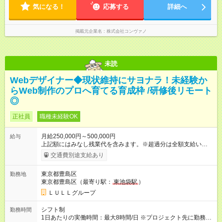
間】試用期間あり 試用期間の長さ：6ヶ月 ※ 雇用形態と給与
気になる！
応募する
詳細へ
に、本採用時と異なる部分があります。 雇用形態：中途採用
（契約社員） 給与：月給 220,000円以上 上記額にはみなし残業
代を含みます。※超過分は全額支給いたします。 みなし残業
掲載元企業名
株式会社コンヴァノ
代 8,552円／月 みなし残業時間 5.5時間／月
未読
Webデザイナー◆現状維持にサヨナラ！未経験か
らWeb制作のプロへ育てる育成枠 /研修後リモート
◎
正社員
職種未経験OK
月給250,000円～500,000円
給与
上記額にはみなし残業代を含みます。※超過分は全額支給いたし
ます。 みなし残業代 21,675円／月 みなし残業時間 12時間／月 -
交通費別途支給あり
------------------------------------------------------- ≪経験者の方は以下と
なります≫ --------------------------------------------------------- ◎月給35
東京都豊島区
勤務地
万円～＋業績賞与＋交通費＋各種手当 ※固定残業代（30時間/6
東京都豊島区（最寄り駅：
東池袋駅
）
万6，610円分）を含む。超過分は追加支給いたします 能力やス
キルを考慮し初任給を決定。経験者の方は前給考慮も可能で
ＬＵＬＬグループ
す！ ◎昇給年1回（研修終了後） ◎賞与年2回（2月・8月）＋業
績賞与あり ◤スキルアップも、収入アップも。◢ 入社後の成長
シフト制
勤務時間
や頑張りは、しっかり給与で還元しています。 実際にほぼ全員
1日あたりの実働時間：最大8時間/日 ※プロジェクト先に勤務時