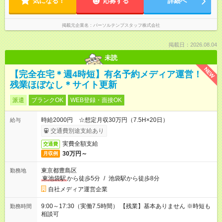
気になる！
応募する
詳細へ
掲載元企業名
パーソルテンプスタッフ株式会社
掲載日：2026.08.04
未読
NEW
【完全在宅＊週4時短】有名予約メディア運営！
残業ほぼなし＊サイト更新
派遣
ブランクOK
WEB登録・面接OK
時給2000円 ☆想定月収30万円（7.5H×20日）
給与
交通費別途支給あり
実費全額支給
交通費
30万円～
月収例
東京都豊島区
勤務地
東池袋駅
から徒歩5分
/
池袋駅から徒歩8分
自社メディア運営企業
9:00～17:30（実働7.5時間） 【残業】基本ありません ※時短も
勤務時間
相談可