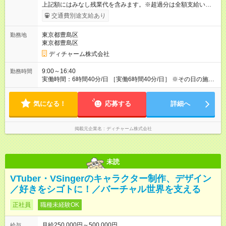
上記額にはみなし残業代を含みます。※超過分は全額支給いたし
ます。 みなし残業代 56,772円／月 みなし残業時間 41.5時間／
交通費別途支給あり
月 【みなし残業について】 みなし残業には帰宅時間と帰宅後の
簡単なメール対応、カルテ整理等の業務を想定しています。 実
東京都豊島区
勤務地
働がなくても固定の手当としてお支払いしています。 施設での
東京都豊島区
稼働が長引いた場合、その分の残業代をお支払いいたします。
【モデル年収】 入社2年目/チーフスタイリスト/40代：29万円
ディチャーム株式会社
（週5日勤務、担当業務手当含む） 入社4年目/チームリーダ
ー/50代：35万円（週5日勤務、自家用車手当、担当業務手当含
9:00～16:40
勤務時間
む） 入社12年目/エリアマネージャー/40代：55万円（週6日勤
実働時間：6時間40分/日 ［実働6時間40分/日］ ※その日の施術
務、自家用車手当、担当業務手当含む） ※年2回人事考課による
が早く終わった場合早めに帰宅できます。早めに帰宅の場合も
昇給あり 【各種手当】 土曜手当：1，000円、祝日手当：2，
給与は変わらないのでご安心ください。 ※残業時間は最長で月
000円 自家用車手当：25，000～35，000円（居住地域によ
気になる！
10時間程度、介護施設への訪問となるので遅くとも18時頃には
応募する
詳細へ
る）、遠距離手当：移動距離・移動方法に応じて支給 各種担当
終了します ※勤務地により多少の前後有 ※移動時間別
業務手当：担当業務・エリアに応じて支給 その他手当（通信手
当、アサイン協力手当、教育担当手当など） 【試用期間】試用
掲載元企業名
ディチャーム株式会社
期間あり 試用期間の長さ：3ヶ月 雇用形態、給与は本採用時と
同じです。
未読
VTuber・VSingerのキャラクター制作、デザイン
／好きをシゴトに！／バーチャル世界を支える
正社員
職種未経験OK
月給250,000円～500,000円
給与