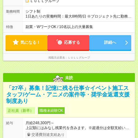
キルを考慮し初任給を決定。経験者の方は前給考慮も可能で
ＬＵＬＬグループ
す！ ◎昇給年1回（研修終了後） ◎賞与年2回（2月・8月）＋業
績賞与あり ◤スキルアップも、収入アップも。◢ 入社後の成長
シフト制
勤務時間
や頑張りは、しっかり給与で還元しています。 実際にほぼ全員
1日あたりの実働時間：最大8時間/日 ※プロジェクト先に勤務時
が入社1年以内に昇給を実現。 なかには転職後に年収250万円以
間は異なります 【シフト例】 ・10時00分～19時00分 ・9時00
上アップした社員も。 エンジニアへの還元率は業界高水準の
分～18時00分 平均残業時間：月10時間以内
副業・WワークOK / 10名以上の大量募集
特徴
87％。 スキルを磨いた分だけ、収入アップも目指せる環境で
す！ 【試用期間】試用期間あり 試用期間の長さ：6ヶ月 ※ 雇用
形態と給与に、本採用時と異なる部分があります。 雇用形態：
気になる！
応募する
詳細へ
中途採用（契約社員） 給与：月給 230,000円以上 上記額にはみ
なし残業代を含みます。※超過分は全額支給いたします。 みな
し残業代 21,329円／月 みなし残業時間 13時間／月 ※交通費は
掲載元企業名
ＬＵＬＬグループ
別途支給いたします ※研修期間中（最大12ヶ月間）も、試用期
間中と同一の給与となります。
未読
「27卒」募集！記憶に残る仕事☆イベント施工ス
タッフ/ゲーム・アニメの案件等・奨学金返還支援
制度あり
正社員（新卒）
職種未経験OK
月給248,300円～
給与
上記額にはみなし残業代を含みます。※超過分は全額支給いたし
ます。 みなし残業代 16,250円／月 みなし残業時間 10時間／月
交通費別途支給あり
上記額にはみなし残業代（月10時間分、16250円分）と深夜作