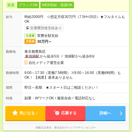
派遣
ブランクOK
WEB登録・面接OK
時給2000円 ☆想定月収30万円（7.5H×20日）★フルタイムも
給与
OK
交通費別途支給あり
実費全額支給
交通費
30万円～
月収例
東京都豊島区
勤務地
東池袋駅
から徒歩5分
/
池袋駅から徒歩8分
自社メディア運営企業
9:00～17:30（実働7.5時間） ※9:00～16:00（実働6時間）も
勤務時間
OK！ 【残業】基本ありません
即日～長期 ★スタート日はご相談ください！
期間
副業・WワークOK
/
服装自由
/
電話対応なし
特徴
気になる！
応募する
詳細へ
掲載元企業名
株式会社キャリアデザインセンター