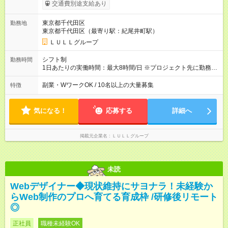
ます。 みなし残業代 21,675円／月 みなし残業時間 12時間／月 -
交通費別途支給あり
------------------------------------------------------- ≪経験者の方は以下と
なります≫ --------------------------------------------------------- ◎月給35
東京都千代田区
勤務地
万円～＋業績賞与＋交通費＋各種手当 ※固定残業代（30時間/6
東京都千代田区（最寄り駅：紀尾井町駅）
万6，610円分）を含む。超過分は追加支給いたします 能力やス
キルを考慮し初任給を決定。経験者の方は前給考慮も可能で
ＬＵＬＬグループ
す！ ◎昇給年1回（研修終了後） ◎賞与年2回（2月・8月）＋業
績賞与あり ◤スキルアップも、収入アップも。◢ 入社後の成長
シフト制
勤務時間
や頑張りは、しっかり給与で還元しています。 実際にほぼ全員
1日あたりの実働時間：最大8時間/日 ※プロジェクト先に勤務時
が入社1年以内に昇給を実現。 なかには転職後に年収250万円以
間は異なります 【シフト例】 ・10時00分～19時00分 ・9時00
上アップした社員も。 エンジニアへの還元率は業界高水準の
分～18時00分 平均残業時間：月10時間以内
副業・WワークOK / 10名以上の大量募集
特徴
87％。 スキルを磨いた分だけ、収入アップも目指せる環境で
す！ 【試用期間】試用期間あり 試用期間の長さ：6ヶ月 ※ 雇用
形態と給与に、本採用時と異なる部分があります。 雇用形態：
気になる！
応募する
詳細へ
中途採用（契約社員） 給与：月給 230,000円以上 上記額にはみ
なし残業代を含みます。※超過分は全額支給いたします。 みな
し残業代 21,329円／月 みなし残業時間 13時間／月 ※交通費は
掲載元企業名
ＬＵＬＬグループ
別途支給いたします ※研修期間中（最大12ヶ月間）も、試用期
間中と同一の給与となります。
未読
Webデザイナー◆現状維持にサヨナラ！未経験か
らWeb制作のプロへ育てる育成枠 /研修後リモート
◎
正社員
職種未経験OK