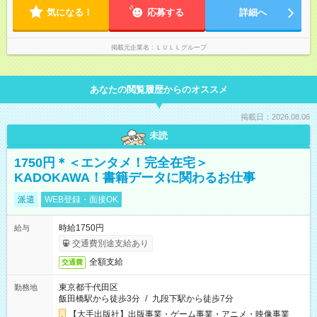
形態と給与に、本採用時と異なる部分があります。 雇用形態：
気になる！
応募する
詳細へ
中途採用（契約社員） 給与：月給 230,000円以上 上記額にはみ
なし残業代を含みます。※超過分は全額支給いたします。 みな
し残業代 21,329円／月 みなし残業時間 13時間／月 ※交通費は
掲載元企業名
ＬＵＬＬグループ
別途支給いたします ※研修期間中（最大12ヶ月間）も、試用期
間中と同一の給与となります。
あなたの閲覧履歴からのオススメ
掲載日：2026.08.06
未読
1750円＊＜エンタメ！完全在宅＞
KADOKAWA！書籍データに関わるお仕事
派遣
WEB登録・面接OK
時給1750円
給与
交通費別途支給あり
全額支給
交通費
東京都千代田区
勤務地
飯田橋駅から徒歩3分
/
九段下駅から徒歩7分
【大手出版社】出版事業・ゲーム事業・アニメ・映像事業