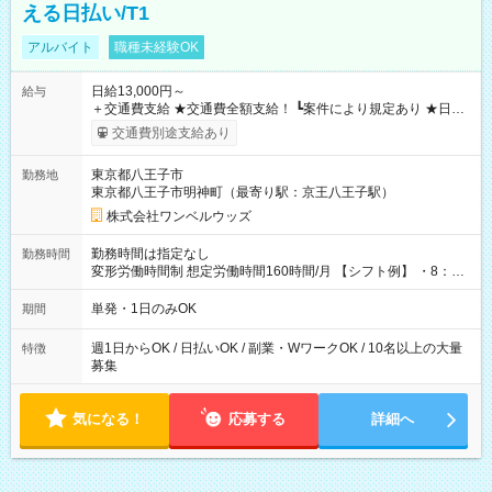
える日払い/T1
アルバイト
職種未経験OK
日給13,000円～
給与
＋交通費支給 ★交通費全額支給！ ┗案件により規定あり ★日払
いOK！（規定あり） ┗働いたその日に現金GET♪ お仕事後はコ
交通費別途支給あり
ンビニATMから 日払い分を引き落とせます！ 【試用期間】試
用期間なし
東京都八王子市
勤務地
東京都八王子市明神町（最寄り駅：京王八王子駅）
株式会社ワンベルウッズ
勤務時間は指定なし
勤務時間
変形労働時間制 想定労働時間160時間/月 【シフト例】 ・8：00
～21：00
単発・1日のみOK
期間
週1日からOK / 日払いOK / 副業・WワークOK / 10名以上の大量
特徴
募集
気になる！
応募する
詳細へ