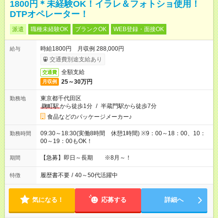
1800円＊未経験OK！イラレ＆フォトショ使用！
DTPオペレーター！
派遣
職種未経験OK
ブランクOK
WEB登録・面接OK
時給1800円 月収例 288,000円
給与
交通費別途支給あり
全額支給
交通費
25～30万円
月収例
東京都千代田区
勤務地
麹町駅
から徒歩1分
/
半蔵門駅から徒歩7分
食品などのパッケージメーカー♪
09:30～18:30(実働8時間 休憩1時間) ※9：00～18：00、10：
勤務時間
00～19：00もOK！
【急募】即日～長期 ※8月～！
期間
履歴書不要
/
40～50代活躍中
特徴
気になる！
応募する
詳細へ