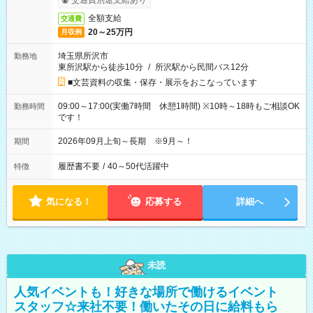
交通費別途支給あり
全額支給
交通費
20～25万円
月収例
埼玉県所沢市
勤務地
東所沢駅から徒歩10分
/
所沢駅から民間バス12分
■文芸資料の収集・保存・展示をおこなっています
09:00～17:00(実働7時間 休憩1時間) ※10時～18時もご相談OK
勤務時間
です！
2026年09月上旬～長期 ※9月～！
期間
履歴書不要
/
40～50代活躍中
特徴
気になる！
応募する
詳細へ
未読
人気イベントも！好きな場所で働けるイベント
スタッフ☆来社不要！働いたその日に給料もら