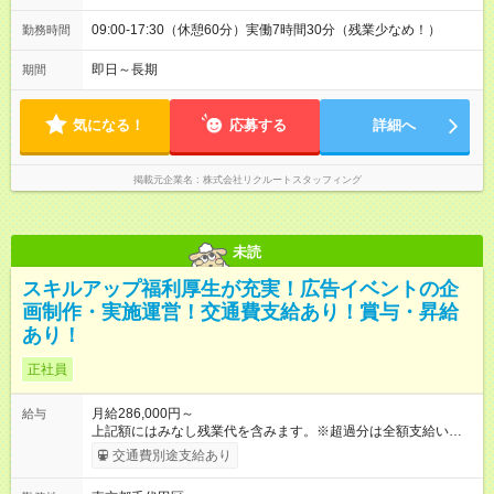
09:00-17:30（休憩60分）実働7時間30分（残業少なめ！）
勤務時間
即日～長期
期間
気になる！
応募する
詳細へ
掲載元企業名
株式会社リクルートスタッフィング
未読
スキルアップ福利厚生が充実！広告イベントの企
画制作・実施運営！交通費支給あり！賞与・昇給
あり！
正社員
月給286,000円～
給与
上記額にはみなし残業代を含みます。※超過分は全額支給いたし
ます。 みなし残業代 70,000円／月 みなし残業時間 43時間／月
交通費別途支給あり
賞与あり（業績により） 昇給あり（年１回４月に5,000円昇給）
キャリアによる優遇あり ※試用期間は3ヶ月で、その間の雇用形