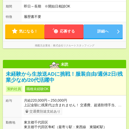
即日～長期 ※開始日相談OK
期間
履歴書不要
特徴
気になる！
応募する
詳細へ
掲載元企業名
株式会社リクルートスタッフィング
未読
未経験から生放送ADに挑戦！服装自由/週休2日/残
業少なめ/20代活躍中
契約社員
職種未経験OK
月給220,000円～250,000円
給与
上記金額に残業代は含まれません！ 交通費、超過割増手当、深
夜割増手当 別途支給 ※試用期間は3ヶ月で、その期間は日給
交通費別途支給あり
10,000円。その他待遇に変更はありません 月の平均残業時間は
８時間程度。プライベートの時間も確保しやすい環境です。
東京都千代田区
勤務地
【試用期間】試用期間あり 試用期間の長さ：3ヶ月 ※ 雇用形態
東京都千代田区隼町（最寄り駅：東西線 東陽町駅）
と給与に、本採用時と異なる部分があります。 雇用形態：本採