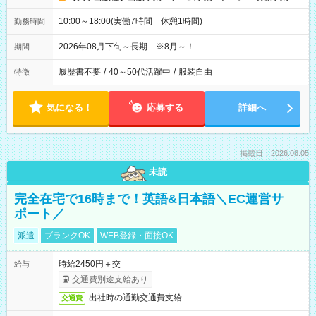
10:00～18:00(実働7時間 休憩1時間)
勤務時間
2026年08月下旬～長期 ※8月～！
期間
履歴書不要
/
40～50代活躍中
/
服装自由
特徴
気になる！
応募する
詳細へ
掲載日：2026.08.05
未読
完全在宅で16時まで！英語&日本語＼EC運営サ
ポート／
派遣
ブランクOK
WEB登録・面接OK
時給2450円＋交
給与
交通費別途支給あり
出社時の通勤交通費支給
交通費