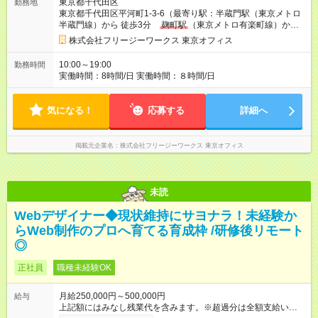
東京都千代田区
勤務地
態は本採用時と同じです。そのほかの条件に変更はありませ
東京都千代田区平河町1-3-6（最寄り駅：半蔵門駅（東京メトロ
ん。 上記額には固定残業代（43時間分、70,000円）を含みま
半蔵門線）から 徒歩3分
麹町駅
（東京メトロ有楽町線）か
す。超過分は全額支給します。 上記を超える際は割増賃金を追
ら 徒歩4分）
加で支払います。 【試用期間】試用期間あり 試用期間の長さ：
株式会社フリージーワークス 東京オフィス
3ヶ月 雇用形態、給与は本採用時と同じです。
10:00～19:00
勤務時間
実働時間：8時間/日 実働時間：８時間/日
気になる！
応募する
詳細へ
掲載元企業名
株式会社フリージーワークス 東京オフィス
未読
Webデザイナー◆現状維持にサヨナラ！未経験か
らWeb制作のプロへ育てる育成枠 /研修後リモート
◎
正社員
職種未経験OK
月給250,000円～500,000円
給与
上記額にはみなし残業代を含みます。※超過分は全額支給いたし