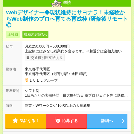
未読
Webデザイナー◆現状維持にサヨナラ！未経験か
らWeb制作のプロへ育てる育成枠 /研修後リモート
◎
正社員
職種未経験OK
月給250,000円～500,000円
給与
上記額にはみなし残業代を含みます。※超過分は全額支給いたし
ます。 みなし残業代 21,675円／月 みなし残業時間 12時間／月 -
交通費別途支給あり
------------------------------------------------------- ≪経験者の方は以下と
なります≫ --------------------------------------------------------- ◎月給35
東京都千代田区
勤務地
万円～＋業績賞与＋交通費＋各種手当 ※固定残業代（30時間/6
東京都千代田区（最寄り駅：永田町駅）
万6，610円分）を含む。超過分は追加支給いたします 能力やス
キルを考慮し初任給を決定。経験者の方は前給考慮も可能で
ＬＵＬＬグループ
す！ ◎昇給年1回（研修終了後） ◎賞与年2回（2月・8月）＋業
績賞与あり ◤スキルアップも、収入アップも。◢ 入社後の成長
シフト制
勤務時間
や頑張りは、しっかり給与で還元しています。 実際にほぼ全員
1日あたりの実働時間：最大8時間/日 ※プロジェクト先に勤務時
が入社1年以内に昇給を実現。 なかには転職後に年収250万円以
間は異なります 【シフト例】 ・10時00分～19時00分 ・9時00
上アップした社員も。 エンジニアへの還元率は業界高水準の
分～18時00分 平均残業時間：月10時間以内
副業・WワークOK / 10名以上の大量募集
特徴
87％。 スキルを磨いた分だけ、収入アップも目指せる環境で
す！ 【試用期間】試用期間あり 試用期間の長さ：6ヶ月 ※ 雇用
形態と給与に、本採用時と異なる部分があります。 雇用形態：
気になる！
応募する
詳細へ
中途採用（契約社員） 給与：月給 230,000円以上 上記額にはみ
なし残業代を含みます。※超過分は全額支給いたします。 みな
し残業代 21,329円／月 みなし残業時間 13時間／月 ※交通費は