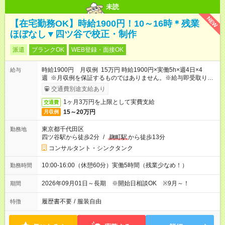
未読
NEW
【在宅勤務OK】時給1900円！10～16時＊残業
ほぼなし▼四ツ谷で校正・制作
派遣
ブランクOK
WEB登録・面接OK
時給1900円 月収例 15万円 時給1900円×実働5h×週4日×4
給与
週 ※月収例を保証するものではありません。※給与即受取りサ
ービス利用可（利用条件有）
交通費別途支給あり
1ヶ月3万円を上限として実費支給
交通費
15～20万円
月収例
東京都千代田区
勤務地
四ツ谷駅から徒歩2分
/
麹町駅
から徒歩13分
コンサルタント・シンクタンク
10:00-16:00（休憩60分）実働5時間（残業少なめ！）
勤務時間
2026年09月01日～長期 ※開始日相談OK ※9月～！
期間
履歴書不要
/
服装自由
特徴