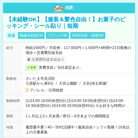
未読
【未経験OK】【服装＆髪色自由！】お菓子のピ
ッキング・シール貼り｜短期
派遣
職種未経験OK
ブランクOK
WEB登録・面接OK
時給1400円／月収例：117,600円＝1,400円×4時間×21日勤務の
給与
場合＋交通費別途支給
交通費別途支給あり
実費支給／当社規定あり。
交通費
さいたま市見沼区
勤務地
七里駅から車6分
/
大宮公園駅
/
大宮(埼玉県)駅
アパレル・日用雑貨
(1)14:00-18:00(休憩0分) (2)14:00-19:00(休憩0分) (3)14:00-
勤務時間
19:30(休憩0分) (4)14:00-20:00(休憩45分) ※お好きな時間が選べ
ます
1ヶ月以上3ヶ月未満／即日～8月末までの期間限定
期間
履歴書不要
/
40～50代活躍中
/
服装自由
/
シフト勤務
/
10名以
特徴
上の大量募集