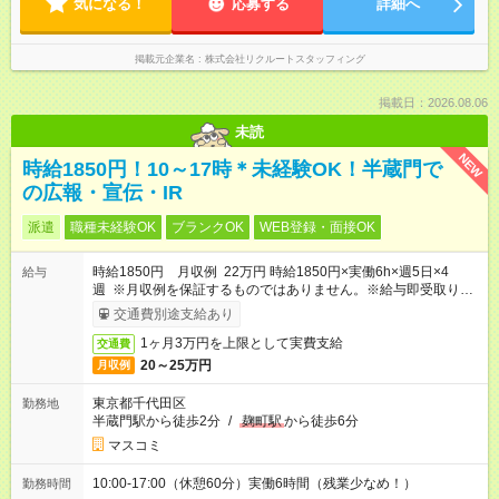
気になる！
応募する
詳細へ
掲載元企業名
株式会社リクルートスタッフィング
掲載日：2026.08.06
未読
NEW
時給1850円！10～17時＊未経験OK！半蔵門で
の広報・宣伝・IR
派遣
職種未経験OK
ブランクOK
WEB登録・面接OK
時給1850円 月収例 22万円 時給1850円×実働6h×週5日×4
給与
週 ※月収例を保証するものではありません。※給与即受取りサ
ービス利用可（利用条件有）
交通費別途支給あり
1ヶ月3万円を上限として実費支給
交通費
20～25万円
月収例
東京都千代田区
勤務地
半蔵門駅から徒歩2分
/
麹町駅
から徒歩6分
マスコミ
10:00-17:00（休憩60分）実働6時間（残業少なめ！）
勤務時間