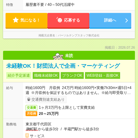
履歴書不要
/
40～50代活躍中
特徴
気になる！
応募する
詳細へ
掲載元企業名
パーソルテンプスタッフ株式会社
掲載日：2026.07.26
未読
未経験OK！財団法人で企画・マーケティング
紹介予定派遣
職種未経験OK
ブランクOK
WEB登録・面接OK
時給1600円 月収例 24万円 時給1600円×実働7h30m×週5日×4
給与
週 ※月収例を保証するものではありません。※給与即受取りサ
ービス利用可（利用条件有）
交通費別途支給あり
1ヶ月3万円を上限として実費支給
交通費
20～25万円
月収例
東京都千代田区
勤務地
麹町駅
から徒歩3分
/
半蔵門駅から徒歩3分
サ－ビス