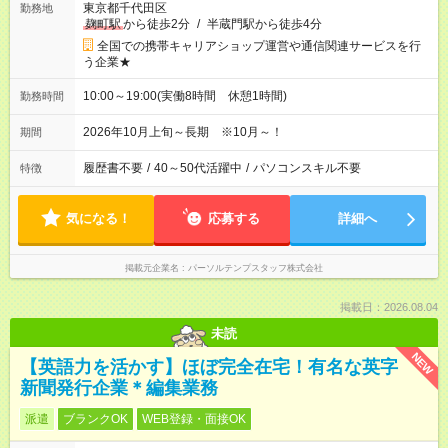
東京都千代田区
勤務地
麹町駅
から徒歩2分
/
半蔵門駅から徒歩4分
全国での携帯キャリアショップ運営や通信関連サービスを行
う企業★
10:00～19:00(実働8時間 休憩1時間)
勤務時間
2026年10月上旬～長期 ※10月～！
期間
履歴書不要
/
40～50代活躍中
/
パソコンスキル不要
特徴
気になる！
応募する
詳細へ
掲載元企業名
パーソルテンプスタッフ株式会社
掲載日：2026.08.04
未読
NEW
【英語力を活かす】ほぼ完全在宅！有名な英字
新聞発行企業＊編集業務
派遣
ブランクOK
WEB登録・面接OK