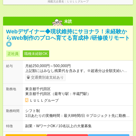
掲載元企業名
ＬＵＬＬグループ
別途支給いたします ※研修期間中（最大12ヶ月間）も、試用期
間中と同一の給与となります。
未読
Webデザイナー◆現状維持にサヨナラ！未経験か
らWeb制作のプロへ育てる育成枠 /研修後リモート
◎
正社員
職種未経験OK
月給250,000円～500,000円
給与
上記額にはみなし残業代を含みます。※超過分は全額支給いたし
ます。 みなし残業代 21,675円／月 みなし残業時間 12時間／月 -
交通費別途支給あり
------------------------------------------------------- ≪経験者の方は以下と
なります≫ --------------------------------------------------------- ◎月給35
東京都千代田区
勤務地
万円～＋業績賞与＋交通費＋各種手当 ※固定残業代（30時間/6
東京都千代田区（最寄り駅：半蔵門駅）
万6，610円分）を含む。超過分は追加支給いたします 能力やス
キルを考慮し初任給を決定。経験者の方は前給考慮も可能で
ＬＵＬＬグループ
す！ ◎昇給年1回（研修終了後） ◎賞与年2回（2月・8月）＋業
績賞与あり ◤スキルアップも、収入アップも。◢ 入社後の成長
シフト制
勤務時間
や頑張りは、しっかり給与で還元しています。 実際にほぼ全員
1日あたりの実働時間：最大8時間/日 ※プロジェクト先に勤務時
が入社1年以内に昇給を実現。 なかには転職後に年収250万円以
間は異なります 【シフト例】 ・10時00分～19時00分 ・9時00
上アップした社員も。 エンジニアへの還元率は業界高水準の
分～18時00分 平均残業時間：月10時間以内
副業・WワークOK / 10名以上の大量募集
特徴
87％。 スキルを磨いた分だけ、収入アップも目指せる環境で
す！ 【試用期間】試用期間あり 試用期間の長さ：6ヶ月 ※ 雇用