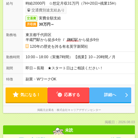
時給2000円 ☆想定月収31万円（7H×20日+残業15H）
給与
交通費別途支給あり
実費全額支給
交通費
30万円～
月収例
東京都千代田区
勤務地
半蔵門駅から徒歩4分
/
麹町駅
から徒歩9分
120年の歴史を誇る有名英字新聞社
10:00～18:00（実働7時間） 【残業】10～20時間／月
勤務時間
即日～長期 ★スタート日はご相談ください！
期間
副業・WワークOK
特徴
気になる！
応募する
詳細へ
掲載元企業名
株式会社キャリアデザインセンター
掲載日：2026.08.03
未読