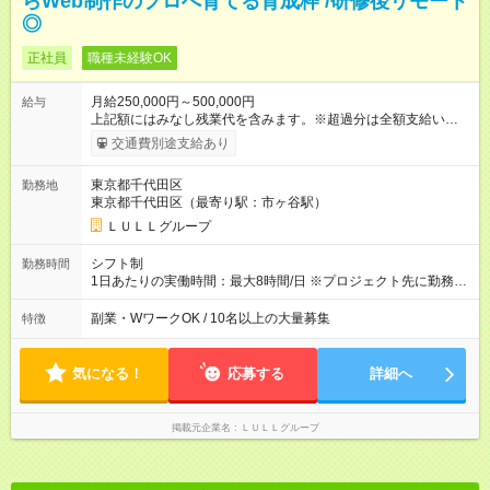
らWeb制作のプロへ育てる育成枠 /研修後リモート
◎
正社員
職種未経験OK
月給250,000円～500,000円
給与
上記額にはみなし残業代を含みます。※超過分は全額支給いたし
ます。 みなし残業代 21,675円／月 みなし残業時間 12時間／月 -
交通費別途支給あり
------------------------------------------------------- ≪経験者の方は以下と
なります≫ --------------------------------------------------------- ◎月給35
東京都千代田区
勤務地
万円～＋業績賞与＋交通費＋各種手当 ※固定残業代（30時間/6
東京都千代田区（最寄り駅：市ヶ谷駅）
万6，610円分）を含む。超過分は追加支給いたします 能力やス
キルを考慮し初任給を決定。経験者の方は前給考慮も可能で
ＬＵＬＬグループ
す！ ◎昇給年1回（研修終了後） ◎賞与年2回（2月・8月）＋業
績賞与あり ◤スキルアップも、収入アップも。◢ 入社後の成長
シフト制
勤務時間
や頑張りは、しっかり給与で還元しています。 実際にほぼ全員
1日あたりの実働時間：最大8時間/日 ※プロジェクト先に勤務時
が入社1年以内に昇給を実現。 なかには転職後に年収250万円以
間は異なります 【シフト例】 ・10時00分～19時00分 ・9時00
上アップした社員も。 エンジニアへの還元率は業界高水準の
分～18時00分 平均残業時間：月10時間以内
副業・WワークOK / 10名以上の大量募集
特徴
87％。 スキルを磨いた分だけ、収入アップも目指せる環境で
す！ 【試用期間】試用期間あり 試用期間の長さ：6ヶ月 ※ 雇用
形態と給与に、本採用時と異なる部分があります。 雇用形態：
気になる！
応募する
詳細へ
中途採用（契約社員） 給与：月給 230,000円以上 上記額にはみ
なし残業代を含みます。※超過分は全額支給いたします。 みな
し残業代 21,329円／月 みなし残業時間 13時間／月 ※交通費は
掲載元企業名
ＬＵＬＬグループ
別途支給いたします ※研修期間中（最大12ヶ月間）も、試用期
間中と同一の給与となります。