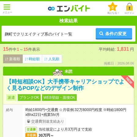
0
メニュー
気になる！
ログイン
検索結果
条件の変更
麹町でクリエイティブ系のバイト一覧
15
1,831
件中
1
～
15
件表示
平均時給:
円
新着順
時給順
人気順
掲載日：2026.08.06
未読
NEW
【時短相談OK】大手携帯キャリアショップでよ
く見るPOPなどのデザイン制作
派遣
ブランクOK
WEB登録・面接OK
時給1800円+交通費 ☆月収例:32万8000円程度 ※時給1800円
給与
x8hx22日+残業5h/月
交通費別途支給あり
当社規定により月3万円まで支給
交通費
30万円～
月収例