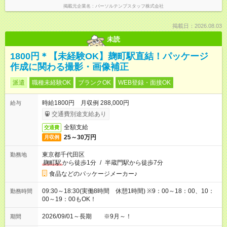
掲載元企業名
パーソルテンプスタッフ株式会社
掲載日：2026.08.03
未読
1800円＊【未経験OK】麹町駅直結！パッケージ
作成に関わる撮影・画像補正
派遣
職種未経験OK
ブランクOK
WEB登録・面接OK
時給1800円 月収例 288,000円
給与
交通費別途支給あり
全額支給
交通費
25～30万円
月収例
東京都千代田区
勤務地
麹町駅
から徒歩1分
/
半蔵門駅から徒歩7分
食品などのパッケージメーカー♪
09:30～18:30(実働8時間 休憩1時間) ※9：00～18：00、10：
勤務時間
00～19：00もOK！
2026/09/01～長期 ※9月～！
期間