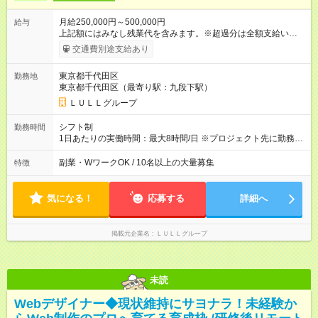
月給250,000円～500,000円
給与
上記額にはみなし残業代を含みます。※超過分は全額支給いたし
ます。 みなし残業代 21,675円／月 みなし残業時間 12時間／月 -
交通費別途支給あり
------------------------------------------------------- ≪経験者の方は以下と
なります≫ --------------------------------------------------------- ◎月給35
東京都千代田区
勤務地
万円～＋業績賞与＋交通費＋各種手当 ※固定残業代（30時間/6
東京都千代田区（最寄り駅：九段下駅）
万6，610円分）を含む。超過分は追加支給いたします 能力やス
キルを考慮し初任給を決定。経験者の方は前給考慮も可能で
ＬＵＬＬグループ
す！ ◎昇給年1回（研修終了後） ◎賞与年2回（2月・8月）＋業
績賞与あり ◤スキルアップも、収入アップも。◢ 入社後の成長
シフト制
勤務時間
や頑張りは、しっかり給与で還元しています。 実際にほぼ全員
1日あたりの実働時間：最大8時間/日 ※プロジェクト先に勤務時
が入社1年以内に昇給を実現。 なかには転職後に年収250万円以
間は異なります 【シフト例】 ・10時00分～19時00分 ・9時00
上アップした社員も。 エンジニアへの還元率は業界高水準の
分～18時00分 平均残業時間：月10時間以内
副業・WワークOK / 10名以上の大量募集
特徴
87％。 スキルを磨いた分だけ、収入アップも目指せる環境で
す！ 【試用期間】試用期間あり 試用期間の長さ：6ヶ月 ※ 雇用
形態と給与に、本採用時と異なる部分があります。 雇用形態：
気になる！
応募する
詳細へ
中途採用（契約社員） 給与：月給 230,000円以上 上記額にはみ
なし残業代を含みます。※超過分は全額支給いたします。 みな
し残業代 21,329円／月 みなし残業時間 13時間／月 ※交通費は
掲載元企業名
ＬＵＬＬグループ
別途支給いたします ※研修期間中（最大12ヶ月間）も、試用期
間中と同一の給与となります。
未読
Webデザイナー◆現状維持にサヨナラ！未経験か