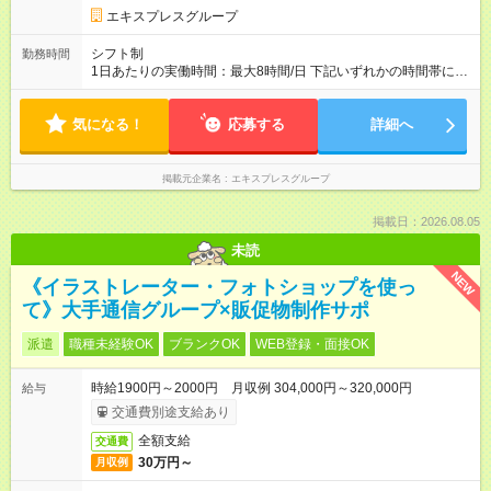
用時と同じです。 給与：日給 10,000円 ～ 10,000円 試用期間3
エキスプレスグループ
ヶ月で、その間は日給での支給。その他待遇に変更はありませ
ん。 交通費、残業手当、深夜手当は別途支給
シフト制
勤務時間
1日あたりの実働時間：最大8時間/日 下記いずれかの時間帯にて
稼働。 (1)5:30-14:30 (2)7:30-16:30 (3)13:30-22:30 (4)15:30-
24:30 (5)21:30-6:30 (6)23:30-8:30 2～3ヶ月程は近い時間帯で調
気になる！
整しています。 ※希望休あり。
応募する
詳細へ
掲載元企業名
エキスプレスグループ
掲載日：2026.08.05
未読
NEW
《イラストレーター・フォトショップを使っ
て》大手通信グループ×販促物制作サポ
派遣
職種未経験OK
ブランクOK
WEB登録・面接OK
時給1900円～2000円 月収例 304,000円～320,000円
給与
交通費別途支給あり
全額支給
交通費
30万円～
月収例