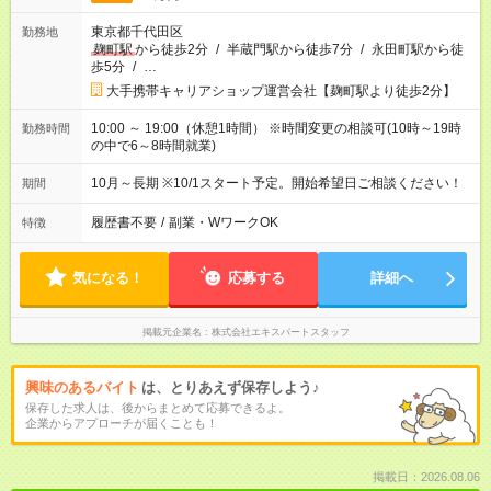
東京都千代田区
勤務地
麹町駅
から徒歩2分
/
半蔵門駅から徒歩7分
/
永田町駅から徒
歩5分
/
…
大手携帯キャリアショップ運営会社【麹町駅より徒歩2分】
10:00 ～ 19:00（休憩1時間） ※時間変更の相談可(10時～19時
勤務時間
の中で6～8時間就業)
10月～長期 ※10/1スタート予定。開始希望日ご相談ください！
期間
履歴書不要
/
副業・WワークOK
特徴
気になる！
応募する
詳細へ
掲載元企業名
株式会社エキスパートスタッフ
興味のあるバイト
は、とりあえず保存しよう♪
保存した求人は、後からまとめて応募できるよ。
企業からアプローチが届くことも！
掲載日：2026.08.06