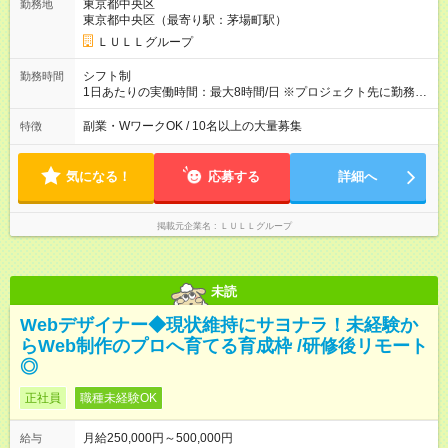
東京都中央区
勤務地
万円～＋業績賞与＋交通費＋各種手当 ※固定残業代（30時間/6
東京都中央区（最寄り駅：茅場町駅）
万6，610円分）を含む。超過分は追加支給いたします 能力やス
キルを考慮し初任給を決定。経験者の方は前給考慮も可能で
ＬＵＬＬグループ
す！ ◎昇給年1回（研修終了後） ◎賞与年2回（2月・8月）＋業
績賞与あり ◤スキルアップも、収入アップも。◢ 入社後の成長
シフト制
勤務時間
や頑張りは、しっかり給与で還元しています。 実際にほぼ全員
1日あたりの実働時間：最大8時間/日 ※プロジェクト先に勤務時
が入社1年以内に昇給を実現。 なかには転職後に年収250万円以
間は異なります 【シフト例】 ・10時00分～19時00分 ・9時00
上アップした社員も。 エンジニアへの還元率は業界高水準の
分～18時00分 平均残業時間：月10時間以内
副業・WワークOK / 10名以上の大量募集
特徴
87％。 スキルを磨いた分だけ、収入アップも目指せる環境で
す！ 【試用期間】試用期間あり 試用期間の長さ：6ヶ月 ※ 雇用
形態と給与に、本採用時と異なる部分があります。 雇用形態：
気になる！
応募する
詳細へ
中途採用（契約社員） 給与：月給 230,000円以上 上記額にはみ
なし残業代を含みます。※超過分は全額支給いたします。 みな
し残業代 21,329円／月 みなし残業時間 13時間／月 ※交通費は
掲載元企業名
ＬＵＬＬグループ
別途支給いたします ※研修期間中（最大12ヶ月間）も、試用期
間中と同一の給与となります。
未読
Webデザイナー◆現状維持にサヨナラ！未経験か
らWeb制作のプロへ育てる育成枠 /研修後リモート
◎
正社員
職種未経験OK
月給250,000円～500,000円
給与