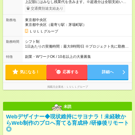
上記額にはみなし残業代を含みます。※超過分は全額支給いたし
ます。 みなし残業代 21,675円／月 みなし残業時間 12時間／月 -
交通費別途支給あり
------------------------------------------------------- ≪経験者の方は以下と
なります≫ --------------------------------------------------------- ◎月給35
東京都中央区
勤務地
万円～＋業績賞与＋交通費＋各種手当 ※固定残業代（30時間/6
東京都中央区（最寄り駅：茅場町駅）
万6，610円分）を含む。超過分は追加支給いたします 能力やス
キルを考慮し初任給を決定。経験者の方は前給考慮も可能で
ＬＵＬＬグループ
す！ ◎昇給年1回（研修終了後） ◎賞与年2回（2月・8月）＋業
績賞与あり ◤スキルアップも、収入アップも。◢ 入社後の成長
シフト制
勤務時間
や頑張りは、しっかり給与で還元しています。 実際にほぼ全員
1日あたりの実働時間：最大8時間/日 ※プロジェクト先に勤務時
が入社1年以内に昇給を実現。 なかには転職後に年収250万円以
間は異なります 【シフト例】 ・10時00分～19時00分 ・9時00
上アップした社員も。 エンジニアへの還元率は業界高水準の
分～18時00分 平均残業時間：月10時間以内
副業・WワークOK / 10名以上の大量募集
特徴
87％。 スキルを磨いた分だけ、収入アップも目指せる環境で
す！ 【試用期間】試用期間あり 試用期間の長さ：6ヶ月 ※ 雇用
形態と給与に、本採用時と異なる部分があります。 雇用形態：
気になる！
応募する
詳細へ
中途採用（契約社員） 給与：月給 230,000円以上 上記額にはみ
なし残業代を含みます。※超過分は全額支給いたします。 みな
し残業代 21,329円／月 みなし残業時間 13時間／月 ※交通費は
掲載元企業名
ＬＵＬＬグループ
別途支給いたします ※研修期間中（最大12ヶ月間）も、試用期
間中と同一の給与となります。
未読
Webデザイナー◆現状維持にサヨナラ！未経験か
らWeb制作のプロへ育てる育成枠 /研修後リモート
◎