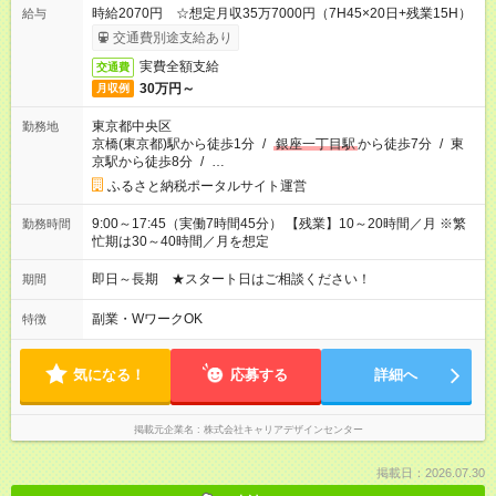
時給2070円 ☆想定月収35万7000円（7H45×20日+残業15H）
給与
交通費別途支給あり
実費全額支給
交通費
30万円～
月収例
東京都中央区
勤務地
京橋(東京都)駅から徒歩1分
/
銀座一丁目駅
から徒歩7分
/
東
京駅から徒歩8分
/
…
ふるさと納税ポータルサイト運営
9:00～17:45（実働7時間45分） 【残業】10～20時間／月 ※繁
勤務時間
忙期は30～40時間／月を想定
即日～長期 ★スタート日はご相談ください！
期間
副業・WワークOK
特徴
気になる！
応募する
詳細へ
掲載元企業名
株式会社キャリアデザインセンター
掲載日：2026.07.30