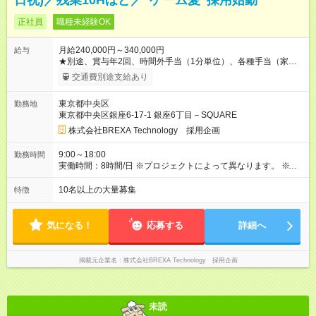
日祝)／残業10Hほど／”ゲーム愛”採用始動
正社員
職種未経験OK
月給240,000円～340,000円
給与
★別途、賞与年2回、時間外手当（1分単位）、各種手当（家
族、赴任等）が支給されます。 ★スキル・経験年数・年齢等も
交通費別途支給あり
考慮し、話し合いの上で決定します。 【試用期間】試用期間あ
り 試用期間の長さ：3ヶ月 雇用形態、給与は本採用時と同じで
東京都中央区
勤務地
す。
東京都中央区銀座6-17-1 銀座6丁目－SQUARE
株式会社BREXA Technology 採用企画
9:00～18:00
勤務時間
実働時間：8時間/日 ※プロジェクトによって異なります。 ※サ
ービス残業はございません。残業代1分単位で支給。
10名以上の大量募集
特徴
気になる！
応募する
詳細へ
掲載元企業名
株式会社BREXA Technology 採用企画
未読