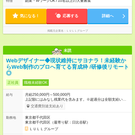
分～18時00分 平均残業時間：月10時間以内
副業・WワークOK / 10名以上の大量募集
特徴
87％。 スキルを磨いた分だけ、収入アップも目指せる環境で
す！ 【試用期間】試用期間あり 試用期間の長さ：6ヶ月 ※ 雇用
形態と給与に、本採用時と異なる部分があります。 雇用形態：
気になる！
応募する
詳細へ
中途採用（契約社員） 給与：月給 230,000円以上 上記額にはみ
なし残業代を含みます。※超過分は全額支給いたします。 みな
し残業代 21,329円／月 みなし残業時間 13時間／月 ※交通費は
掲載元企業名
ＬＵＬＬグループ
別途支給いたします ※研修期間中（最大12ヶ月間）も、試用期
間中と同一の給与となります。
未読
Webデザイナー◆現状維持にサヨナラ！未経験か
らWeb制作のプロへ育てる育成枠 /研修後リモート
◎
正社員
職種未経験OK
月給250,000円～500,000円
給与
上記額にはみなし残業代を含みます。※超過分は全額支給いたし
ます。 みなし残業代 21,675円／月 みなし残業時間 12時間／月 -
交通費別途支給あり
------------------------------------------------------- ≪経験者の方は以下と
なります≫ --------------------------------------------------------- ◎月給35
東京都千代田区
勤務地
万円～＋業績賞与＋交通費＋各種手当 ※固定残業代（30時間/6
東京都千代田区（最寄り駅：日比谷駅）
万6，610円分）を含む。超過分は追加支給いたします 能力やス
キルを考慮し初任給を決定。経験者の方は前給考慮も可能で
ＬＵＬＬグループ
す！ ◎昇給年1回（研修終了後） ◎賞与年2回（2月・8月）＋業