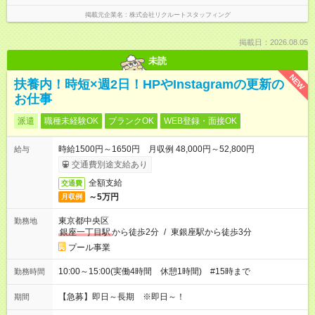
掲載元企業名
株式会社リクルートスタッフィング
掲載日：2026.08.05
未読
NEW
扶養内！時短×週2日！HPやInstagramの更新の
お仕事
派遣
職種未経験OK
ブランクOK
WEB登録・面接OK
時給1500円～1650円 月収例 48,000円～52,800円
給与
交通費別途支給あり
全額支給
交通費
～5万円
月収例
東京都中央区
勤務地
銀座一丁目駅
から徒歩2分
/
東銀座駅から徒歩3分
プール事業
10:00～15:00(実働4時間 休憩1時間) #15時まで
勤務時間
【急募】即日～長期 ※即日～！
期間