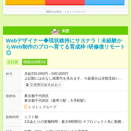
なし残業代を含みます。※超過分は全額支給いたします。 みな
し残業代 21,329円／月 みなし残業時間 13時間／月 ※交通費は
掲載元企業名
ＬＵＬＬグループ
別途支給いたします ※研修期間中（最大12ヶ月間）も、試用期
間中と同一の給与となります。
未読
Webデザイナー◆現状維持にサヨナラ！未経験か
らWeb制作のプロへ育てる育成枠 /研修後リモート
◎
正社員
職種未経験OK
月給250,000円～500,000円
給与
上記額にはみなし残業代を含みます。※超過分は全額支給いたし
ます。 みなし残業代 21,675円／月 みなし残業時間 12時間／月 -
交通費別途支給あり
------------------------------------------------------- ≪経験者の方は以下と
なります≫ --------------------------------------------------------- ◎月給35
東京都千代田区
勤務地
万円～＋業績賞与＋交通費＋各種手当 ※固定残業代（30時間/6
東京都千代田区（最寄り駅：大手町駅）
万6，610円分）を含む。超過分は追加支給いたします 能力やス
キルを考慮し初任給を決定。経験者の方は前給考慮も可能で
ＬＵＬＬグループ
す！ ◎昇給年1回（研修終了後） ◎賞与年2回（2月・8月）＋業
績賞与あり ◤スキルアップも、収入アップも。◢ 入社後の成長
シフト制
勤務時間
や頑張りは、しっかり給与で還元しています。 実際にほぼ全員
1日あたりの実働時間：最大8時間/日 ※プロジェクト先に勤務時
が入社1年以内に昇給を実現。 なかには転職後に年収250万円以
間は異なります 【シフト例】 ・10時00分～19時00分 ・9時00
上アップした社員も。 エンジニアへの還元率は業界高水準の