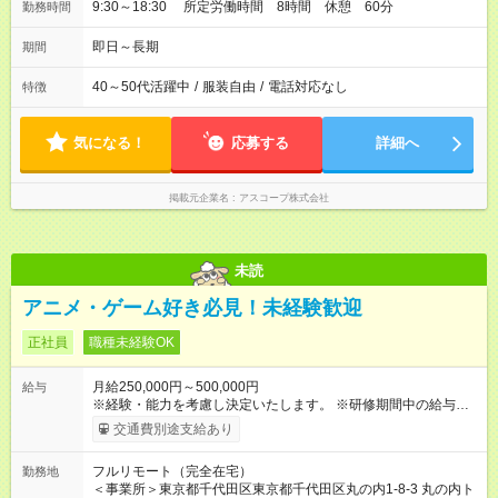
9:30～18:30 所定労働時間 8時間 休憩 60分
勤務時間
即日～長期
期間
40～50代活躍中
/
服装自由
/
電話対応なし
特徴
気になる！
応募する
詳細へ
掲載元企業名
アスコープ株式会社
未読
アニメ・ゲーム好き必見！未経験歓迎
正社員
職種未経験OK
月給250,000円～500,000円
給与
※経験・能力を考慮し決定いたします。 ※研修期間中の給与は
月収21万円～となります。 （残業代は別途全額支給） 【試用期
交通費別途支給あり
間】試用期間あり 試用期間の長さ：6ヶ月 ※ 雇用形態と給与
に、本採用時と異なる部分があります。 雇用形態：中途採用
フルリモート（完全在宅）
勤務地
（契約社員） 給与：月給 210,000円 ～ 500,000円 経験・能力を
＜事業所＞東京都千代田区東京都千代田区丸の内1-8-3 丸の内ト
考慮し決定いたします。 試用期間と研修期間は異なります ∟試