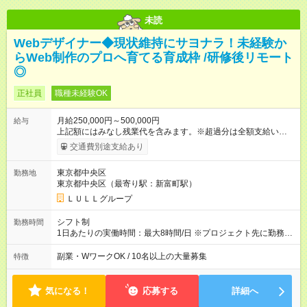
未読
Webデザイナー◆現状維持にサヨナラ！未経験か
らWeb制作のプロへ育てる育成枠 /研修後リモート
◎
正社員
職種未経験OK
月給250,000円～500,000円
給与
上記額にはみなし残業代を含みます。※超過分は全額支給いたし
ます。 みなし残業代 21,675円／月 みなし残業時間 12時間／月 -
交通費別途支給あり
------------------------------------------------------- ≪経験者の方は以下と
なります≫ --------------------------------------------------------- ◎月給35
東京都中央区
勤務地
万円～＋業績賞与＋交通費＋各種手当 ※固定残業代（30時間/6
東京都中央区（最寄り駅：新富町駅）
万6，610円分）を含む。超過分は追加支給いたします 能力やス
キルを考慮し初任給を決定。経験者の方は前給考慮も可能で
ＬＵＬＬグループ
す！ ◎昇給年1回（研修終了後） ◎賞与年2回（2月・8月）＋業
績賞与あり ◤スキルアップも、収入アップも。◢ 入社後の成長
シフト制
勤務時間
や頑張りは、しっかり給与で還元しています。 実際にほぼ全員
1日あたりの実働時間：最大8時間/日 ※プロジェクト先に勤務時
が入社1年以内に昇給を実現。 なかには転職後に年収250万円以
間は異なります 【シフト例】 ・10時00分～19時00分 ・9時00
上アップした社員も。 エンジニアへの還元率は業界高水準の
分～18時00分 平均残業時間：月10時間以内
副業・WワークOK / 10名以上の大量募集
特徴
87％。 スキルを磨いた分だけ、収入アップも目指せる環境で
す！ 【試用期間】試用期間あり 試用期間の長さ：6ヶ月 ※ 雇用
形態と給与に、本採用時と異なる部分があります。 雇用形態：
気になる！
応募する
詳細へ
中途採用（契約社員） 給与：月給 230,000円以上 上記額にはみ