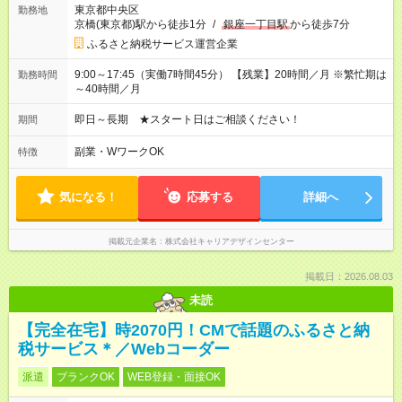
東京都中央区
勤務地
京橋(東京都)駅から徒歩1分
/
銀座一丁目駅
から徒歩7分
ふるさと納税サービス運営企業
9:00～17:45（実働7時間45分） 【残業】20時間／月 ※繁忙期は
勤務時間
～40時間／月
即日～長期 ★スタート日はご相談ください！
期間
副業・WワークOK
特徴
気になる！
応募する
詳細へ
掲載元企業名
株式会社キャリアデザインセンター
掲載日：2026.08.03
未読
【完全在宅】時2070円！CMで話題のふるさと納
税サービス＊／Webコーダー
派遣
ブランクOK
WEB登録・面接OK