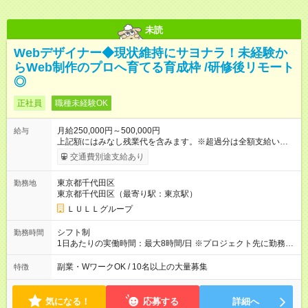
未読
Webデザイナー◆現状維持にサヨナラ！未経験か
らWeb制作のプロへ育てる育成枠 /研修後リモート
◎
正社員
職種未経験OK
月給250,000円～500,000円
給与
上記額にはみなし残業代を含みます。※超過分は全額支給いたし
ます。 みなし残業代 21,675円／月 みなし残業時間 12時間／月 -
交通費別途支給あり
------------------------------------------------------- ≪経験者の方は以下と
なります≫ --------------------------------------------------------- ◎月給35
東京都千代田区
勤務地
万円～＋業績賞与＋交通費＋各種手当 ※固定残業代（30時間/6
東京都千代田区（最寄り駅：東京駅）
万6，610円分）を含む。超過分は追加支給いたします 能力やス
キルを考慮し初任給を決定。経験者の方は前給考慮も可能で
ＬＵＬＬグループ
す！ ◎昇給年1回（研修終了後） ◎賞与年2回（2月・8月）＋業
績賞与あり ◤スキルアップも、収入アップも。◢ 入社後の成長
シフト制
勤務時間
や頑張りは、しっかり給与で還元しています。 実際にほぼ全員
1日あたりの実働時間：最大8時間/日 ※プロジェクト先に勤務時
が入社1年以内に昇給を実現。 なかには転職後に年収250万円以
間は異なります 【シフト例】 ・10時00分～19時00分 ・9時00
上アップした社員も。 エンジニアへの還元率は業界高水準の
分～18時00分 平均残業時間：月10時間以内
副業・WワークOK / 10名以上の大量募集
特徴
87％。 スキルを磨いた分だけ、収入アップも目指せる環境で
す！ 【試用期間】試用期間あり 試用期間の長さ：6ヶ月 ※ 雇用
形態と給与に、本採用時と異なる部分があります。 雇用形態：
気になる！
応募する
詳細へ
中途採用（契約社員） 給与：月給 230,000円以上 上記額にはみ