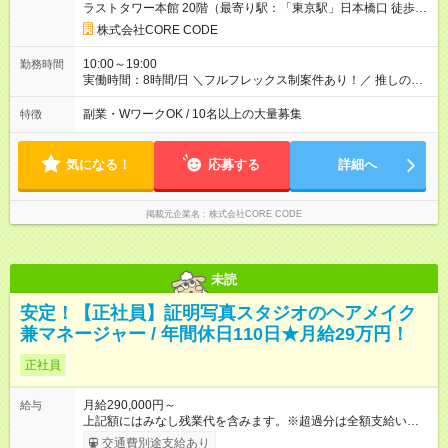
ラストタワー本館 20階（最寄り駅：「東京駅」日本橋口 徒歩1
用期間：6ヶ月 ∟研修期間：12ヶ月 試用期間中の雇用形態は契
分）
約社員となりますが、そのほか待遇は異なりません。 ■試用期間
株式会社CORE CODE
中の給与は支社により異なります。 本求人では東京本社の給与
額を記載しています。 ■ 試用期間中・研修期間中は 住宅補助な
10:00～19:00
勤務時間
どの福利厚生が一部制限されます
実働時間：8時間/日 ＼フルフレックス制案件あり！／ 推しのア
ニメをいち早くチェックできる オンラインゲームの開始時間を
考慮しなくても良い◎ ◎実働8時間（休憩1時間） ◎プロジェク
副業・WワークOK / 10名以上の大量募集
特徴
トにより変動あり ◎10時前に始業のプロジェクトも
気になる！
応募する
詳細へ
掲載元企業名
株式会社CORE CODE
未読
安定！【正社員】証明写真スタジオのヘアメイク
兼マネージャー / 年間休日110日★月給29万円！
正社員
月給290,000円～
給与
上記額にはみなし残業代を含みます。※超過分は全額支給いたし
ます。 みなし残業代 72,314円／月 みなし残業時間 45時間／月
交通費別途支給あり