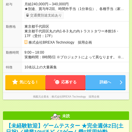
月給240,000円～340,000円
給与
★別途、賞与年2回、時間外手当（1分単位）、各種手当（家
族、赴任等）が支給されます。 ★スキル・経験年数・年齢等も
交通費別途支給あり
考慮し、話し合いの上で決定します。 【試用期間】試用期間あ
り 試用期間の長さ：3ヶ月 雇用形態、給与は本採用時と同じで
東京都千代田区
勤務地
す。
東京都千代田区丸の内1-8-3 丸の内トラストタワー本館16・
17F（受付：17F）
株式会社BREXA Technology 採用企画
9:00～18:00
勤務時間
実働時間：8時間/日 ※プロジェクトによって異なります。 ※サ
ービス残業はございません。残業代1分単位で支給。
10名以上の大量募集
特徴
気になる！
応募する
詳細へ
掲載元企業名
株式会社BREXA Technology 採用企画
未読
【未経験歓迎】ゲームテスター ★完全週休2日(土