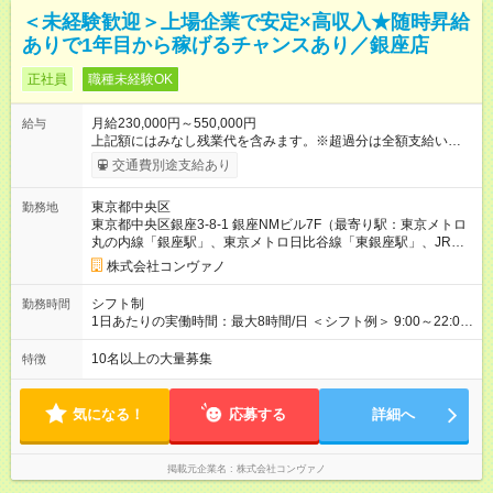
＜未経験歓迎＞上場企業で安定×高収入★随時昇給
ありで1年目から稼げるチャンスあり／銀座店
正社員
職種未経験OK
月給230,000円～550,000円
給与
上記額にはみなし残業代を含みます。※超過分は全額支給いたし
ます。 みなし残業代 8,940円／月 みなし残業時間 5.5時間／月
交通費別途支給あり
上記には、月5.5時間分のみなし残業代(8，940円)を含む。超過
分は別途支給。 ・研修期間6ヶ月 ※研修期間中は月給220，000
東京都中央区
勤務地
円～ （期間中は契約社員） ※社内基準を満たした場合は、その
東京都中央区銀座3-8-1 銀座NMビル7F（最寄り駅：東京メトロ
後正規登用可 【年収例】 ◆エリアマネージャー 月給25万円＋役
丸の内線「銀座駅」、東京メトロ日比谷線「東銀座駅」、JR山
職手当3万円＋インセン14万5，781円＝42万5，781円 ◆店長
手線「有楽町駅」）
月給 25万円＋役職手当1万円＋インセン8万2，547円＝34万2，
株式会社コンヴァノ
547円 ◆社員(役職なし) 月給23万円＋インセン1万4701円＝24
万4，701円 ＜別途支給手当＞ ・インセンティブ：月10万円以
シフト制
勤務時間
上も可能！ ・賞与：年2回(6月/12月)※業績による ・交通費：月
1日あたりの実働時間：最大8時間/日 ＜シフト例＞ 9:00～22:00
上限3万円 ＜昇給制度＞※正社員後 ・昇給額：平均1万円(1回あ
でのシフト制（実働8時間／休憩60分） ※残業時間は月平均で
たり) ・回数：随時 ・反映時期：次月の給与から ・評価手法：
10時間程度 ※営業時間は【平日】11：00～22：00、【土日祝】
10名以上の大量募集
特徴
社内評価に基づく ※あなたの頑張りをしっかり評価します！で
10：00～21：00です。商業施設内店舗は施設の営業時間に準じ
きることが増えるほどお給料に反映される環境です。 【試用期
ます。
間】試用期間あり 試用期間の長さ：6ヶ月 ※ 雇用形態と給与
気になる！
応募する
詳細へ
に、本採用時と異なる部分があります。 雇用形態：中途採用
（契約社員） 給与：月給 220,000円以上 上記額にはみなし残業
代を含みます。※超過分は全額支給いたします。 みなし残業
掲載元企業名
株式会社コンヴァノ
代 8,552円／月 みなし残業時間 5.5時間／月