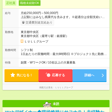
正社員
職種未経験OK
月給250,000円～500,000円
給与
上記額にはみなし残業代を含みます。※超過分は全額支給いたし
ます。 みなし残業代 21,675円／月 みなし残業時間 12時間／月 -
交通費別途支給あり
------------------------------------------------------- ≪経験者の方は以下と
なります≫ --------------------------------------------------------- ◎月給35
東京都中央区
勤務地
万円～＋業績賞与＋交通費＋各種手当 ※固定残業代（30時間/6
東京都中央区（最寄り駅：銀座駅）
万6，610円分）を含む。超過分は追加支給いたします 能力やス
キルを考慮し初任給を決定。経験者の方は前給考慮も可能で
ＬＵＬＬグループ
す！ ◎昇給年1回（研修終了後） ◎賞与年2回（2月・8月）＋業
績賞与あり ◤スキルアップも、収入アップも。◢ 入社後の成長
シフト制
勤務時間
や頑張りは、しっかり給与で還元しています。 実際にほぼ全員
1日あたりの実働時間：最大8時間/日 ※プロジェクト先に勤務時
が入社1年以内に昇給を実現。 なかには転職後に年収250万円以
間は異なります 【シフト例】 ・10時00分～19時00分 ・9時00
上アップした社員も。 エンジニアへの還元率は業界高水準の
分～18時00分 平均残業時間：月10時間以内
副業・WワークOK / 10名以上の大量募集
特徴
87％。 スキルを磨いた分だけ、収入アップも目指せる環境で
す！ 【試用期間】試用期間あり 試用期間の長さ：6ヶ月 ※ 雇用
形態と給与に、本採用時と異なる部分があります。 雇用形態：
気になる！
応募する
詳細へ
中途採用（契約社員） 給与：月給 230,000円以上 上記額にはみ
なし残業代を含みます。※超過分は全額支給いたします。 みな
し残業代 21,329円／月 みなし残業時間 13時間／月 ※交通費は
掲載元企業名
ＬＵＬＬグループ
別途支給いたします ※研修期間中（最大12ヶ月間）も、試用期
間中と同一の給与となります。
未読