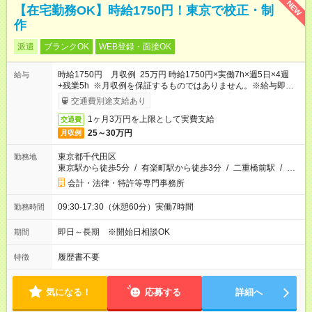
NEW
【在宅勤務OK】時給1750円！東京で校正・制
作
派遣
ブランクOK
WEB登録・面接OK
時給1750円 月収例 25万円 時給1750円×実働7h×週5日×4週
給与
+残業5h ※月収例を保証するものではありません。※給与即受取
りサービス利用可（利用条件有）
交通費別途支給あり
1ヶ月3万円を上限として実費支給
交通費
25～30万円
月収例
東京都千代田区
勤務地
東京駅から徒歩5分
/
有楽町駅から徒歩3分
/
二重橋前駅
/
…
会計・法律・特許等専門事務所
09:30-17:30（休憩60分）実働7時間
勤務時間
即日～長期 ※開始日相談OK
期間
履歴書不要
特徴
気になる！
応募する
詳細へ