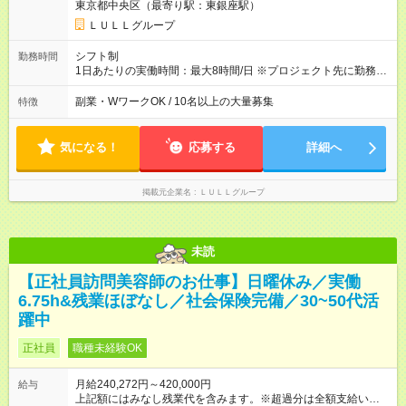
東京都中央区（最寄り駅：東銀座駅）
万6，610円分）を含む。超過分は追加支給いたします 能力やス
キルを考慮し初任給を決定。経験者の方は前給考慮も可能で
ＬＵＬＬグループ
す！ ◎昇給年1回（研修終了後） ◎賞与年2回（2月・8月）＋業
績賞与あり ◤スキルアップも、収入アップも。◢ 入社後の成長
シフト制
勤務時間
や頑張りは、しっかり給与で還元しています。 実際にほぼ全員
1日あたりの実働時間：最大8時間/日 ※プロジェクト先に勤務時
が入社1年以内に昇給を実現。 なかには転職後に年収250万円以
間は異なります 【シフト例】 ・10時00分～19時00分 ・9時00
上アップした社員も。 エンジニアへの還元率は業界高水準の
分～18時00分 平均残業時間：月10時間以内
副業・WワークOK / 10名以上の大量募集
特徴
87％。 スキルを磨いた分だけ、収入アップも目指せる環境で
す！ 【試用期間】試用期間あり 試用期間の長さ：6ヶ月 ※ 雇用
形態と給与に、本採用時と異なる部分があります。 雇用形態：
気になる！
応募する
詳細へ
中途採用（契約社員） 給与：月給 230,000円以上 上記額にはみ
なし残業代を含みます。※超過分は全額支給いたします。 みな
し残業代 21,329円／月 みなし残業時間 13時間／月 ※交通費は
掲載元企業名
ＬＵＬＬグループ
別途支給いたします ※研修期間中（最大12ヶ月間）も、試用期
間中と同一の給与となります。
未読
【正社員訪問美容師のお仕事】日曜休み／実働
6.75h&残業ほぼなし／社会保険完備／30~50代活
躍中
正社員
職種未経験OK
月給240,272円～420,000円
給与
上記額にはみなし残業代を含みます。※超過分は全額支給いたし