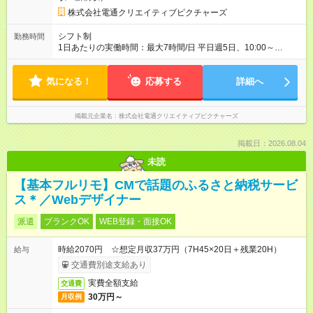
株式会社電通クリエイティブピクチャーズ
シフト制
勤務時間
1日あたりの実働時間：最大7時間/日 平日週5日、10:00～
18:00（実働7時間、休憩1時間） ・所定時間外勤務：あり（残
業代は全額支給いたします） ・休日勤務：あり（担当案件や進
気になる！
捗状況によります） ※上記時間から多少変更することもできま
応募する
詳細へ
すのでご相談ください ※ある程度、仕事に慣れた後はリモート
ワークも可能です
掲載元企業名
株式会社電通クリエイティブピクチャーズ
掲載日：2026.08.04
未読
【基本フルリモ】CMで話題のふるさと納税サービ
ス＊／Webデザイナー
派遣
ブランクOK
WEB登録・面接OK
時給2070円 ☆想定月収37万円（7H45×20日＋残業20H）
給与
交通費別途支給あり
実費全額支給
交通費
30万円～
月収例