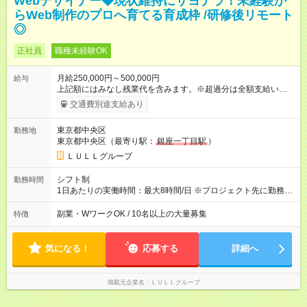
Webデザイナー◆現状維持にサヨナラ！未経験か
らWeb制作のプロへ育てる育成枠 /研修後リモート
◎
正社員
職種未経験OK
月給250,000円～500,000円
給与
上記額にはみなし残業代を含みます。※超過分は全額支給いたし
ます。 みなし残業代 21,675円／月 みなし残業時間 12時間／月 -
交通費別途支給あり
------------------------------------------------------- ≪経験者の方は以下と
なります≫ --------------------------------------------------------- ◎月給35
東京都中央区
勤務地
万円～＋業績賞与＋交通費＋各種手当 ※固定残業代（30時間/6
東京都中央区（最寄り駅：
銀座一丁目駅
）
万6，610円分）を含む。超過分は追加支給いたします 能力やス
キルを考慮し初任給を決定。経験者の方は前給考慮も可能で
ＬＵＬＬグループ
す！ ◎昇給年1回（研修終了後） ◎賞与年2回（2月・8月）＋業
績賞与あり ◤スキルアップも、収入アップも。◢ 入社後の成長
シフト制
勤務時間
や頑張りは、しっかり給与で還元しています。 実際にほぼ全員
1日あたりの実働時間：最大8時間/日 ※プロジェクト先に勤務時
が入社1年以内に昇給を実現。 なかには転職後に年収250万円以
間は異なります 【シフト例】 ・10時00分～19時00分 ・9時00
上アップした社員も。 エンジニアへの還元率は業界高水準の
分～18時00分 平均残業時間：月10時間以内
副業・WワークOK / 10名以上の大量募集
特徴
87％。 スキルを磨いた分だけ、収入アップも目指せる環境で
す！ 【試用期間】試用期間あり 試用期間の長さ：6ヶ月 ※ 雇用
形態と給与に、本採用時と異なる部分があります。 雇用形態：
気になる！
応募する
詳細へ
中途採用（契約社員） 給与：月給 230,000円以上 上記額にはみ
なし残業代を含みます。※超過分は全額支給いたします。 みな
し残業代 21,329円／月 みなし残業時間 13時間／月 ※交通費は
掲載元企業名
ＬＵＬＬグループ
別途支給いたします ※研修期間中（最大12ヶ月間）も、試用期
間中と同一の給与となります。