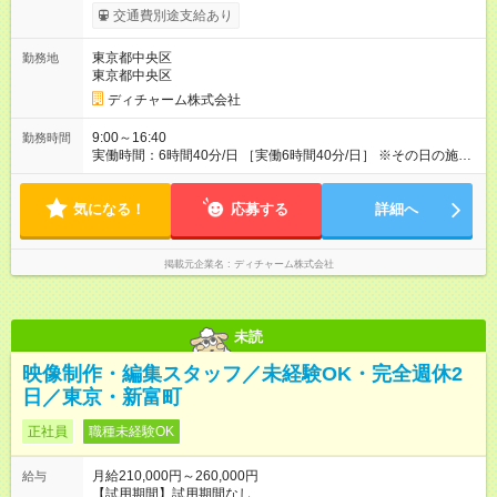
ます。 みなし残業代 56,772円／月 みなし残業時間 41.5時間／
交通費別途支給あり
月 【みなし残業について】 みなし残業には帰宅時間と帰宅後の
簡単なメール対応、カルテ整理等の業務を想定しています。 実
東京都中央区
勤務地
働がなくても固定の手当としてお支払いしています。 施設での
東京都中央区
稼働が長引いた場合、その分の残業代をお支払いいたします。
【モデル年収】 入社2年目/チーフスタイリスト/40代：29万円
ディチャーム株式会社
（週5日勤務、担当業務手当含む） 入社4年目/チームリーダ
ー/50代：35万円（週5日勤務、自家用車手当、担当業務手当含
9:00～16:40
勤務時間
む） 入社12年目/エリアマネージャー/40代：55万円（週6日勤
実働時間：6時間40分/日 ［実働6時間40分/日］ ※その日の施術
務、自家用車手当、担当業務手当含む） ※年2回人事考課による
が早く終わった場合早めに帰宅できます。早めに帰宅の場合も
昇給あり 【各種手当】 土曜手当：1，000円、祝日手当：2，
給与は変わらないのでご安心ください。 ※残業時間は最長で月
000円 自家用車手当：25，000～35，000円（居住地域によ
気になる！
10時間程度、介護施設への訪問となるので遅くとも18時頃には
応募する
詳細へ
る）、遠距離手当：移動距離・移動方法に応じて支給 各種担当
終了します ※勤務地により多少の前後有 ※移動時間別
業務手当：担当業務・エリアに応じて支給 その他手当（通信手
当、アサイン協力手当、教育担当手当など） 【試用期間】試用
掲載元企業名
ディチャーム株式会社
期間あり 試用期間の長さ：3ヶ月 雇用形態、給与は本採用時と
同じです。
未読
映像制作・編集スタッフ／未経験OK・完全週休2
日／東京・新富町
正社員
職種未経験OK
月給210,000円～260,000円
給与
【試用期間】試用期間なし