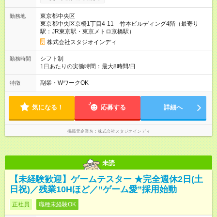
※試用期間は6ヶ月です。そのほかの条件に変更はありません。
【試用期間】試用期間あり 試用期間の長さ：6ヶ月 雇用形態、
東京都中央区
勤務地
給与は本採用時と同じです。
東京都中央区京橋1丁目4-11 竹本ビルディング4階（最寄り
駅：JR東京駅・東京メトロ京橋駅）
株式会社スタジオインディ
シフト制
勤務時間
1日あたりの実働時間：最大8時間/日
副業・WワークOK
特徴
気になる！
応募する
詳細へ
掲載元企業名
株式会社スタジオインディ
未読
【未経験歓迎】ゲームテスター ★完全週休2日(土
日祝)／残業10Hほど／”ゲーム愛”採用始動
正社員
職種未経験OK