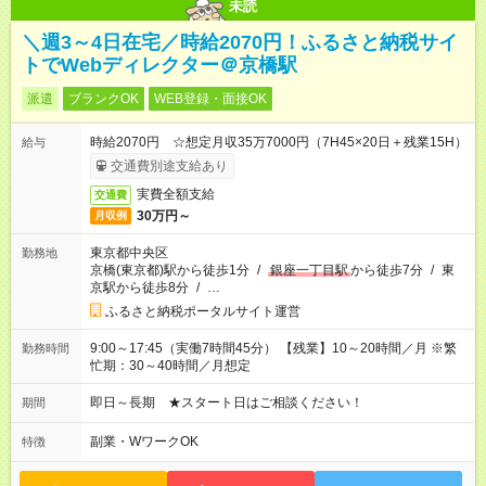
未読
＼週3～4日在宅／時給2070円！ふるさと納税サイ
トでWebディレクター＠京橋駅
派遣
ブランクOK
WEB登録・面接OK
時給2070円 ☆想定月収35万7000円（7H45×20日＋残業15H）
給与
交通費別途支給あり
実費全額支給
交通費
30万円～
月収例
東京都中央区
勤務地
京橋(東京都)駅から徒歩1分
/
銀座一丁目駅
から徒歩7分
/
東
京駅から徒歩8分
/
…
ふるさと納税ポータルサイト運営
9:00～17:45（実働7時間45分） 【残業】10～20時間／月 ※繁
勤務時間
忙期：30～40時間／月想定
即日～長期 ★スタート日はご相談ください！
期間
副業・WワークOK
特徴