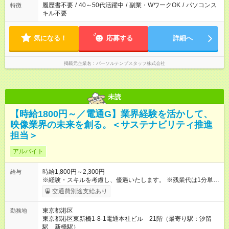
履歴書不要
/
40～50代活躍中
/
副業・WワークOK
/
パソコンス
特徴
キル不要
気になる！
応募する
詳細へ
掲載元企業名
パーソルテンプスタッフ株式会社
未読
【時給1800円～／電通G】業界経験を活かして、
映像業界の未来を創る。＜サステナビリティ推進
担当＞
アルバイト
時給1,800円～2,300円
給与
※経験・スキルを考慮し、優遇いたします。 ※残業代は1分単位
で全額支給します。 【試用期間】試用期間なし
交通費別途支給あり
東京都港区
勤務地
東京都港区東新橋1-8-1電通本社ビル 21階（最寄り駅：汐留
駅 新橋駅）