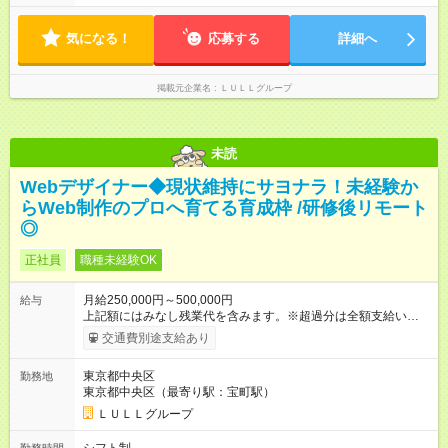
す！ 【試用期間】試用期間あり 試用期間の長さ：6ヶ月 ※ 雇用
形態と給与に、本採用時と異なる部分があります。 雇用形態：
気になる！
応募する
詳細へ
中途採用（契約社員） 給与：月給 230,000円以上 上記額にはみ
なし残業代を含みます。※超過分は全額支給いたします。 みな
し残業代 21,329円／月 みなし残業時間 13時間／月 ※交通費は
掲載元企業名
ＬＵＬＬグループ
別途支給いたします ※研修期間中（最大12ヶ月間）も、試用期
間中と同一の給与となります。
未読
Webデザイナー◆現状維持にサヨナラ！未経験か
らWeb制作のプロへ育てる育成枠 /研修後リモート
◎
正社員
職種未経験OK
月給250,000円～500,000円
給与
上記額にはみなし残業代を含みます。※超過分は全額支給いたし
ます。 みなし残業代 21,675円／月 みなし残業時間 12時間／月 -
交通費別途支給あり
------------------------------------------------------- ≪経験者の方は以下と
なります≫ --------------------------------------------------------- ◎月給35
東京都中央区
勤務地
万円～＋業績賞与＋交通費＋各種手当 ※固定残業代（30時間/6
東京都中央区（最寄り駅：宝町駅）
万6，610円分）を含む。超過分は追加支給いたします 能力やス
キルを考慮し初任給を決定。経験者の方は前給考慮も可能で
ＬＵＬＬグループ
す！ ◎昇給年1回（研修終了後） ◎賞与年2回（2月・8月）＋業
績賞与あり ◤スキルアップも、収入アップも。◢ 入社後の成長