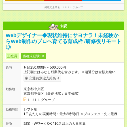
なし残業代を含みます。※超過分は全額支給いたします。 みな
し残業代 21,329円／月 みなし残業時間 13時間／月 ※交通費は
掲載元企業名
ＬＵＬＬグループ
別途支給いたします ※研修期間中（最大12ヶ月間）も、試用期
間中と同一の給与となります。
未読
Webデザイナー◆現状維持にサヨナラ！未経験か
らWeb制作のプロへ育てる育成枠 /研修後リモート
◎
正社員
職種未経験OK
月給250,000円～500,000円
給与
上記額にはみなし残業代を含みます。※超過分は全額支給いたし
ます。 みなし残業代 21,675円／月 みなし残業時間 12時間／月 -
交通費別途支給あり
------------------------------------------------------- ≪経験者の方は以下と
なります≫ --------------------------------------------------------- ◎月給35
東京都中央区
勤務地
万円～＋業績賞与＋交通費＋各種手当 ※固定残業代（30時間/6
東京都中央区（最寄り駅：日本橋駅）
万6，610円分）を含む。超過分は追加支給いたします 能力やス
キルを考慮し初任給を決定。経験者の方は前給考慮も可能で
ＬＵＬＬグループ
す！ ◎昇給年1回（研修終了後） ◎賞与年2回（2月・8月）＋業
績賞与あり ◤スキルアップも、収入アップも。◢ 入社後の成長
シフト制
勤務時間
や頑張りは、しっかり給与で還元しています。 実際にほぼ全員
1日あたりの実働時間：最大8時間/日 ※プロジェクト先に勤務時
が入社1年以内に昇給を実現。 なかには転職後に年収250万円以
間は異なります 【シフト例】 ・10時00分～19時00分 ・9時00
上アップした社員も。 エンジニアへの還元率は業界高水準の
分～18時00分 平均残業時間：月10時間以内
副業・WワークOK / 10名以上の大量募集
特徴
87％。 スキルを磨いた分だけ、収入アップも目指せる環境で