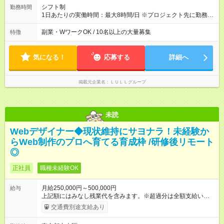
績賞与あり ◤スキルアップも、収入アップも。◢ 入社後の成長
シフト制
勤務時間
や頑張りは、しっかり給与で還元しています。 実際にほぼ全員
1日あたりの実働時間：最大8時間/日 ※プロジェクト先に勤務時
が入社1年以内に昇給を実現。 なかには転職後に年収250万円以
間は異なります 【シフト例】 ・10時00分～19時00分 ・9時00
上アップした社員も。 エンジニアへの還元率は業界高水準の
分～18時00分 平均残業時間：月10時間以内
副業・WワークOK / 10名以上の大量募集
特徴
87％。 スキルを磨いた分だけ、収入アップも目指せる環境で
す！ 【試用期間】試用期間あり 試用期間の長さ：6ヶ月 ※ 雇用
形態と給与に、本採用時と異なる部分があります。 雇用形態：
気になる！
応募する
詳細へ
中途採用（契約社員） 給与：月給 230,000円以上 上記額にはみ
なし残業代を含みます。※超過分は全額支給いたします。 みな
し残業代 21,329円／月 みなし残業時間 13時間／月 ※交通費は
掲載元企業名
ＬＵＬＬグループ
別途支給いたします ※研修期間中（最大12ヶ月間）も、試用期
間中と同一の給与となります。
未読
Webデザイナー◆現状維持にサヨナラ！未経験か
らWeb制作のプロへ育てる育成枠 /研修後リモート
◎
正社員
職種未経験OK
月給250,000円～500,000円
給与
上記額にはみなし残業代を含みます。※超過分は全額支給いたし
ます。 みなし残業代 21,675円／月 みなし残業時間 12時間／月 -
交通費別途支給あり
------------------------------------------------------- ≪経験者の方は以下と
なります≫ --------------------------------------------------------- ◎月給35