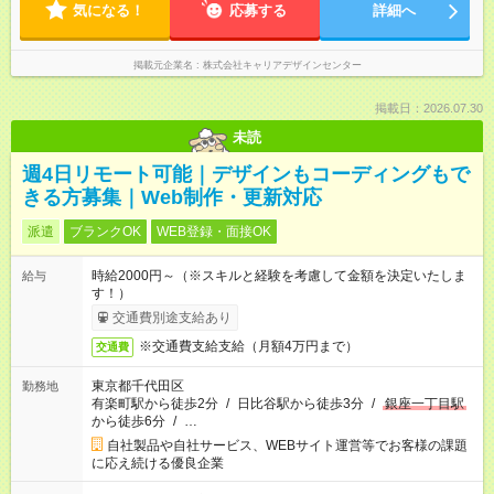
気になる！
応募する
詳細へ
掲載元企業名
株式会社キャリアデザインセンター
掲載日：2026.07.30
未読
週4日リモート可能｜デザインもコーディングもで
きる方募集｜Web制作・更新対応
派遣
ブランクOK
WEB登録・面接OK
時給2000円～（※スキルと経験を考慮して金額を決定いたしま
給与
す！）
交通費別途支給あり
※交通費支給支給（月額4万円まで）
交通費
東京都千代田区
勤務地
有楽町駅から徒歩2分
/
日比谷駅から徒歩3分
/
銀座一丁目駅
から徒歩6分
/
…
自社製品や自社サービス、WEBサイト運営等でお客様の課題
に応え続ける優良企業