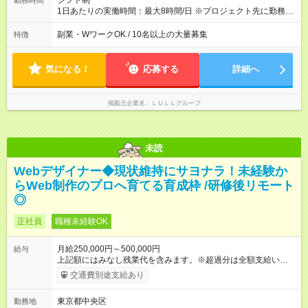
シフト制
勤務時間
や頑張りは、しっかり給与で還元しています。 実際にほぼ全員
1日あたりの実働時間：最大8時間/日 ※プロジェクト先に勤務時
が入社1年以内に昇給を実現。 なかには転職後に年収250万円以
間は異なります 【シフト例】 ・10時00分～19時00分 ・9時00
上アップした社員も。 エンジニアへの還元率は業界高水準の
分～18時00分 平均残業時間：月10時間以内
副業・WワークOK / 10名以上の大量募集
特徴
87％。 スキルを磨いた分だけ、収入アップも目指せる環境で
す！ 【試用期間】試用期間あり 試用期間の長さ：6ヶ月 ※ 雇用
形態と給与に、本採用時と異なる部分があります。 雇用形態：
気になる！
応募する
詳細へ
中途採用（契約社員） 給与：月給 230,000円以上 上記額にはみ
なし残業代を含みます。※超過分は全額支給いたします。 みな
し残業代 21,329円／月 みなし残業時間 13時間／月 ※交通費は
掲載元企業名
ＬＵＬＬグループ
別途支給いたします ※研修期間中（最大12ヶ月間）も、試用期
間中と同一の給与となります。
未読
Webデザイナー◆現状維持にサヨナラ！未経験か
らWeb制作のプロへ育てる育成枠 /研修後リモート
◎
正社員
職種未経験OK
月給250,000円～500,000円
給与
上記額にはみなし残業代を含みます。※超過分は全額支給いたし
ます。 みなし残業代 21,675円／月 みなし残業時間 12時間／月 -
交通費別途支給あり
------------------------------------------------------- ≪経験者の方は以下と
なります≫ --------------------------------------------------------- ◎月給35
東京都中央区
勤務地
万円～＋業績賞与＋交通費＋各種手当 ※固定残業代（30時間/6