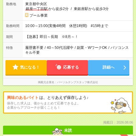
東京都中央区
勤務地
銀座一丁目駅
から徒歩2分
/
東銀座駅から徒歩3分
プール事業
10:00～15:00(実働4時間 休憩1時間) #15時まで
勤務時間
【急募】即日～長期 ※8月～！
期間
履歴書不要
/
40～50代活躍中
/
副業・WワークOK
/
パソコンス
特徴
キル不要
気になる！
応募する
詳細へ
掲載元企業名
パーソルテンプスタッフ株式会社
興味のあるバイト
は、とりあえず保存しよう♪
保存した求人は、後からまとめて応募できるよ。
企業からアプローチが届くことも！
掲載日：2026.08.06
未読