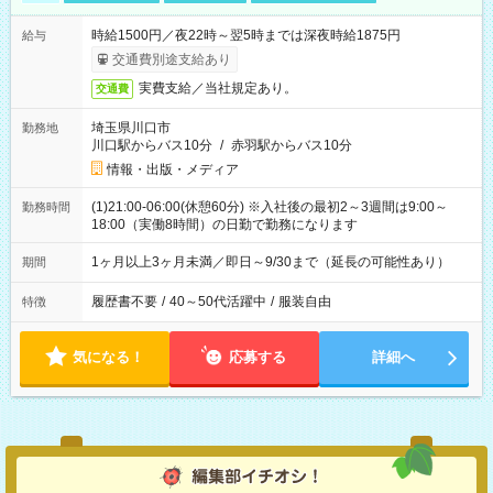
時給1500円／夜22時～翌5時までは深夜時給1875円
給与
交通費別途支給あり
実費支給／当社規定あり。
交通費
埼玉県川口市
勤務地
川口駅からバス10分
/
赤羽駅からバス10分
情報・出版・メディア
(1)21:00-06:00(休憩60分) ※入社後の最初2～3週間は9:00～
勤務時間
18:00（実働8時間）の日勤で勤務になります
1ヶ月以上3ヶ月未満／即日～9/30まで（延長の可能性あり）
期間
履歴書不要
/
40～50代活躍中
/
服装自由
特徴
気になる！
応募する
詳細へ