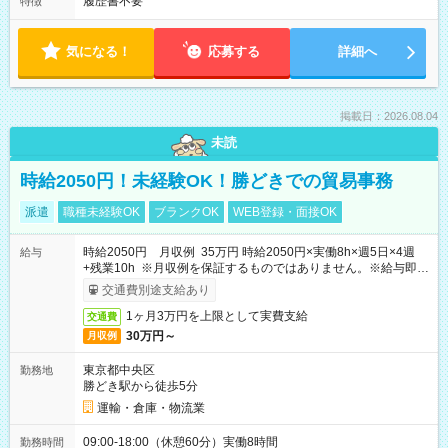
履歴書不要
特徴
気になる！
応募する
詳細へ
掲載日：2026.08.04
未読
時給2050円！未経験OK！勝どきでの貿易事務
派遣
職種未経験OK
ブランクOK
WEB登録・面接OK
時給2050円 月収例 35万円 時給2050円×実働8h×週5日×4週
給与
+残業10h ※月収例を保証するものではありません。※給与即受
取りサービス利用可（利用条件有）
交通費別途支給あり
1ヶ月3万円を上限として実費支給
交通費
30万円～
月収例
東京都中央区
勤務地
勝どき駅から徒歩5分
運輸・倉庫・物流業
09:00-18:00（休憩60分）実働8時間
勤務時間