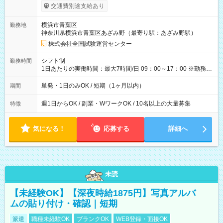
※勤務回数により昇給あり 【即給（前払い）オプションあ
交通費別途支給あり
り！】 希望される場合、勤務から1週間ほどで給与の一部を受け
取れます。 ※手数料418円がかかります。 【過去試験日の収入
横浜市青葉区
勤務地
例】 ・河合塾模擬試験 8:30～17:30（休憩1時間） 時給1,300円
神奈川県横浜市青葉区あざみ野（最寄り駅：あざみ野駅）
×8時間＝日収10,400円＋交通費 ※当日の役割により時給＋100
円の場合あり ・国家試験 7:00～13:30（休憩なし） 時給1,300
株式会社全国試験運営センター
円（役割手当＋100円）×6時間＝日収8,400円＋交通費 【試用期
間】試用期間なし
シフト制
勤務時間
1日あたりの実働時間：最大7時間/日 09：00～17：00 ※勤務時
間は 試験により異なります。
単発・1日のみOK / 短期（1ヶ月以内）
期間
週1日からOK / 副業・WワークOK / 10名以上の大量募集
特徴
気になる！
応募する
詳細へ
未読
【未経験OK】【深夜時給1875円】写真アルバ
ムの貼り付け・確認｜短期
派遣
職種未経験OK
ブランクOK
WEB登録・面接OK