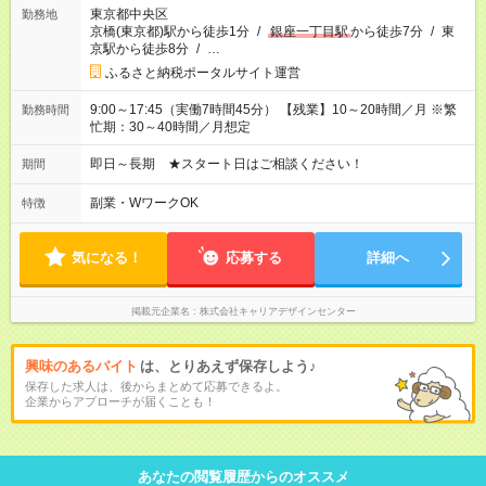
東京都中央区
勤務地
京橋(東京都)駅から徒歩1分
/
銀座一丁目駅
から徒歩7分
/
東
京駅から徒歩8分
/
…
ふるさと納税ポータルサイト運営
9:00～17:45（実働7時間45分） 【残業】10～20時間／月 ※繁
勤務時間
忙期：30～40時間／月想定
即日～長期 ★スタート日はご相談ください！
期間
副業・WワークOK
特徴
気になる！
応募する
詳細へ
掲載元企業名
株式会社キャリアデザインセンター
興味のあるバイト
は、とりあえず保存しよう♪
保存した求人は、後からまとめて応募できるよ。
企業からアプローチが届くことも！
あなたの閲覧履歴からのオススメ