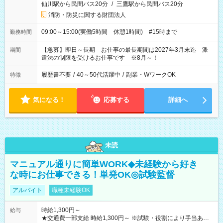
仙川駅から民間バス20分
/
三鷹駅から民間バス20分
消防・防災に関する財団法人
09:00～15:00(実働5時間 休憩1時間) #15時まで
勤務時間
【急募】即日～長期 お仕事の最長期間は2027年3月末迄 派
期間
遣法の制限を受けるお仕事です ※8月～！
履歴書不要
/
40～50代活躍中
/
副業・WワークOK
特徴
気になる！
応募する
詳細へ
未読
マニュアル通りに簡単WORK◆未経験から好き
な時にお仕事できる！単発OK◎試験監督
アルバイト
職種未経験OK
時給1,300円～
給与
★交通費一部支給 時給1,300円～ ※試験・役割により手当あり